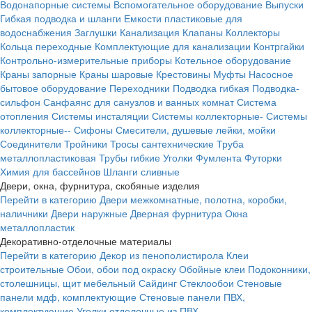
Водонапорные системы
Вспомогательное оборудование
Выпуски
Гибкая подводка и шланги
Емкости пластиковые для
водоснабжения
Заглушки
Канализация
Клапаны
Коллекторы
Кольца переходные
Комплектующие для канализации
Контргайки
Контрольно-измерительные приборы
Котельное оборудование
Краны запорные
Краны шаровые
Крестовины
Муфты
Насосное
бытовое оборудование
Переходники
Подводка гибкая
Подводка-
сильфон
Санфаянс для санузлов и ванных комнат
Система
отопления
Системы инсталяции
Системы коллекторные-
Системы
коллекторные--
Сифоны
Смесители, душевые лейки, мойки
Соединители
Тройники
Тросы сантехнические
Труба
металлопластиковая
Трубы гибкие
Уголки
Фумлента
Футорки
Химия для бассейнов
Шланги сливные
Двери, окна, фурнитура, скобяные изделия
Перейти в категорию
Двери межкомнатные, полотна, коробки,
наличники
Двери наружные
Дверная фурнитура
Окна
металлопластик
Декоративно-отделочные материалы
Перейти в категорию
Декор из пенополистирола
Клеи
строительные
Обои, обои под окраску
Обойные клеи
Подоконники,
столешницы, щит мебельный
Сайдинг
Стеклообои
Стеновые
панели мдф, комплектующие
Стеновые панели ПВХ,
комплектующие
Уголки отделочные из ПВХ