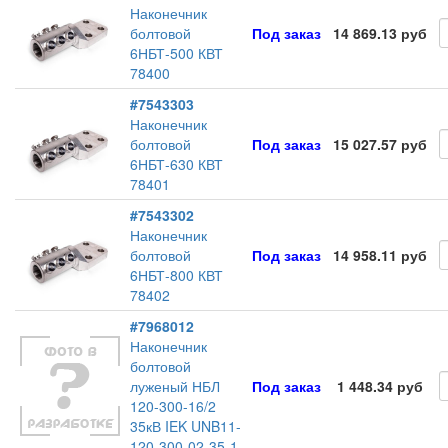
Наконечник
болтовой
Под заказ
14 869.13 руб
6НБТ-500 КВТ
78400
#7543303
Наконечник
болтовой
Под заказ
15 027.57 руб
6НБТ-630 КВТ
78401
#7543302
Наконечник
болтовой
Под заказ
14 958.11 руб
6НБТ-800 КВТ
78402
#7968012
Наконечник
болтовой
луженый НБЛ
Под заказ
1 448.34 руб
120-300-16/2
35кВ IEK UNB11-
120-300-02-35-1