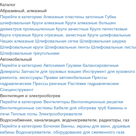
Каталог
Абразивный, алмазный
Перейти в категорию
Алмазные пластины заточные
Губка
шлифовальная
Круги алмазные
Круги алмазные больших
диаметров промышленные
Круги зачистные
Круги лепестковые
Круги отрезные
Круги отрезные, зачистные
Круги шлифовальные
Чашки алмазные
Шлифовальная сетка
Шлифовальная шкурка
Шлифовальные круги
Шлифовальные ленты
Шлифовальные листы
Шлифовальные треугольники
Автомобильный
Перейти в категорию
Автохимия
Грузики балансировочные
Домкраты
Запчасти для грузовых машин
Инструмент для кузовного
ремонта, аксессуары
Правки автомобильные
Прессы
гидравлические
Прессы реечные
Растяжки гидравлические
Специнструмент
Вентиляция и электрообогрев
Перейти в категорию
Вентиляторы
Вентиляционные решетки
Вентиляционные системы
Кабели для обогрева труб
Камины и
печи
Теплые полы
Электрообогреватели
Водоснабжение, канализация, водонагреватели, радиаторы, газ
Перейти в категорию
Бочонки
Ванны, экраны для ванн, душевые
кабины
Водонагреватели, оборудование для сжиженного газа