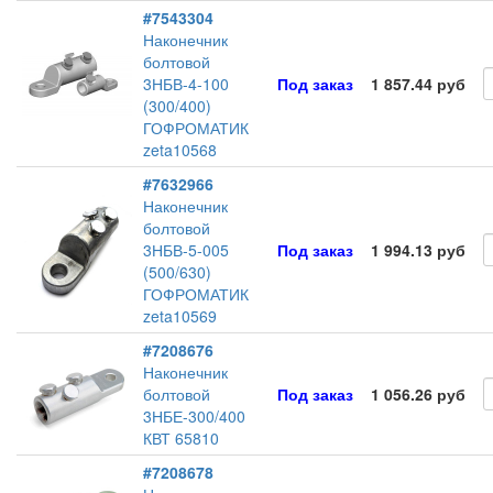
#7543304
Наконечник
болтовой
3НБВ-4-100
Под заказ
1 857.44 руб
(300/400)
ГОФРОМАТИК
zeta10568
#7632966
Наконечник
болтовой
3НБВ-5-005
Под заказ
1 994.13 руб
(500/630)
ГОФРОМАТИК
zeta10569
#7208676
Наконечник
болтовой
Под заказ
1 056.26 руб
3НБЕ-300/400
КВТ 65810
#7208678