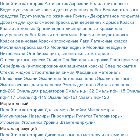
Перейти в категорию
Антисептик
Аэрозоли
Белила титановые
Водоэмульсионные краски для внутренних работ
Вспомогательные
средства
Грунт-эмаль по ржавчине
Грунты-
Декоративное покрытие
Добавки для сухих смесей
Краска для деревянных домов
Краски
Краски алкидные
Краски водно-дисперсионные
Краски для
внутренних работ
Краски по ржавчине
Краски полиуретановые
Краски резиновые
Краски эпоксидные
Лаки
Латексные краски
Масляная краска ма-15
Морилки водные
Морилки неводные
Нитроэмали
Огнебиозащита, специальные материалы
Огнезащитные краски
Олифа
Пробки для колеровки
Растворители
Серебрянка (антикоррозионная защитная краска)
Спец покрытия
Стекло жидкое
Строительная химия
Фасадные материалы
Шпаклевки
Эмали
Эмали для бетонных полов
Эмали для крыш
Эмали-основы для колеровки
Эмаль для пола
Эмаль для пола
пф-266
Эмаль для радиаторов
Эмаль нц-132
Эмаль пф-115
Эмаль
пф-117
Эмаль пф-119
Эмаль пф-121
Эмаль пф-123
Мерительный
Перейти в категорию
Дальномер
Линейки
Микрометры
Мультимеры-
Нивелиры
Пирометры
Рулетки
Тепловизоры-
Угломеры
Угольники
Уровни
Штангенциркули-
Металлорежущий
Перейти в категорию
Диски пильные по металлу и алюминию