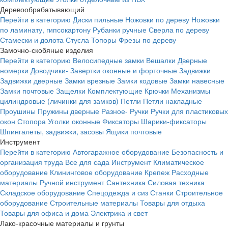
Деревообрабатывающий
Перейти в категорию
Диски пильные
Ножовки по дереву
Ножовки
по ламинату, гипсокартону
Рубанки ручные
Сверла по дереву
Стамески и долота
Стусла
Топоры
Фрезы по дереву
Замочно-скобяные изделия
Перейти в категорию
Велосипедные замки
Вешалки
Дверные
номерки
Доводчики-
Завертки оконные и форточные
Задвижки
Задвижки дверные
Замки врезные
Замки кодовые
Замки навесные
Замки почтовые
Защелки
Комплектующие
Крючки
Механизмы
цилиндровые (личинки для замков)
Петли
Петли накладные
Проушины
Пружины дверные
Разное-
Ручки
Ручки для пластиковых
окон
Стопора
Уголки оконные
Фиксаторы
Шарики-фиксаторы
Шпингалеты, задвижки, засовы
Ящики почтовые
Инструмент
Перейти в категорию
Автогаражное оборудование
Безопасность и
организация труда
Все для сада
Инструмент
Климатическое
оборудование
Клининговое оборудование
Крепеж
Расходные
материалы
Ручной инструмент
Сантехника
Силовая техника
Складское оборудование
Спецодежда и сиз
Станки
Строительное
оборудование
Строительные материалы
Товары для отдыха
Товары для офиса и дома
Электрика и свет
Лако-красочные материалы и грунты