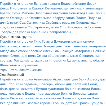
Перейти в категорию
Бытовая техника
Водоснабжение
Двери
Декор
Инструменты
Каталог
Климатическая техника и вентиляция
Краски
Кухни
Мебель
Напольные покрытия
Новый год
Окна
Окна и
двери
Освещение
Отопительное оборудование
Плитка
Подарки
для близких
Сад
Сантехника
Скобяные изделия
Спецодежда и
средства защиты
Столярные изделия
Стройматериалы
Текстиль
Товары для уборки
Хранение
Электротовары
Сухие смеси, грунты
Перейти в категорию
Гипс
Грунты
Декоративные штукатурки
Дисперсия, влагоизоляция
Затирки для швов
Защитные материалы
Кладочные смеси
Клеевые смеси
Очищающие материалы
Печные
смеси
Смеси для пола
Смеси общестроительные
Специальные
составы
Фасадные штукатурки и покрытия
Цемент, гипс, алебастр
Шпаклевки и штукатурки
Удлинители электрические
Хозяйственный
Перейти в категорию
Автотовары
Аксессуары для бани
Аксессуары
для штор
Арки садовые, шпалеры, опоры для растений
Бочки,
баки, фляги, канистры
Бумага туалетная
Ванная комната
Ванны
пластмассовые
Ведра пластмассовые
Веники
Веревка, шпагат,
фалы
Весы кухонные
Весы напольные
Вилки посадочные
Вилы
Все для пикника
Газовые горелки
Горшки детские
Грабли
Губцевый