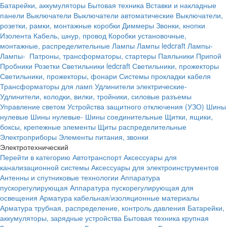
Батарейки, аккумуляторы
Бытовая техника
Вставки и накладные
панели
Выключатели
Выключатели автоматические
Выключатели,
розетки, рамки, монтажные коробки
Диммеры
Звонки, кнопки
Изолента
Кабель, шнур, провод
Коробки установочные,
монтажные, распределительные
Лампы
Лампы ledcraft
Лампы-
Лампы-
Патроны, трансформаторы, стартеры
Паяльники
Припой
Пробники
Розетки
Светильники ledcraft
Светильники, прожекторы
Светильники, прожекторы, фонари
Системы прокладки кабеля
Трансформаторы для ламп
Удлинители электрические-
Удлинители, колодки, вилки, тройники, силовые разъемы
Управление светом
Устройства защитного отключения (УЗО)
Шины
нулевые
Шины нулевые-
Шины соединительные
Щитки, ящики,
боксы, крепежные элементы
Щиты распределительные
Электроприборы
Элементы питания, звонки
Электротехнический
Перейти в категорию
Автотранспорт
Аксессуары для
канализационной системы
Аксессуары для электроинструментов
Антенны и спутниковые технологии
Аппаратура
пускорегулирующая
Аппаратура пускорегулирующая для
освещения
Арматура кабельная/изоляционные материалы
Арматура трубная, распределение, контроль давления
Батарейки,
аккумуляторы, зарядные устройства
Бытовая техника крупная