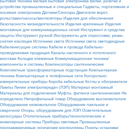
Бытовая техника мелкая
Бытовая электроника
Вилки, розетки и
устройства промышленные и специальные
Гаджеты, портативная и
носимая электроника
Датчики/Сенсоры
Двигатели ворот,
рольставен/насосы/вентиляторы
Изделия для обеспечения
безопасности жизнедеятельности
Изделия крепежные
Изделия
монтажные для коммуникационных сетей
Инструмент и средства
защиты
Инструмент ручной
Инструменты для опрессовки, резки,
снятия изоляции
Источники света
Источники света светодиодные
Кабеленесущие системы
Кабели и провода
Кабельно-
проводниковая продукция
Каналы настенного и потолочного
монтажа
Колодки клеммные
Коммуникационная техника/
компоненты и системы
Компенсаторы сантехнические
Комплектные трансформаторные подстанции
Компьютерная
техника
Компьютерные и телефонные сети
Контрольно-
измерительные приборы
Короба кабельные
Котлы и обогреватели
Лампы
Линии электропередач (ЛЭП)
Материал монтажный
Материалы для подключения
Муфты, фитинги сантехнические
Не
определено
Непрофильный товар
Оборудование высоковольтное
Оборудование низковольтное
Оборудование паяльное и
сварочное
Опоры, оборудование для ЛЭП
Осветительные
аксессуары
Отопительные приборы/технологические и
инженерные системы
Приборы световые
Промышленные
программируемые логические контроллеры
Пункты установки