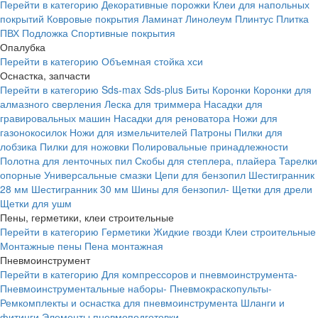
Перейти в категорию
Декоративные порожки
Клеи для напольных
покрытий
Ковровые покрытия
Ламинат
Линолеум
Плинтус
Плитка
ПВХ
Подложка
Спортивные покрытия
Опалубка
Перейти в категорию
Объемная стойка хси
Оснастка, запчасти
Перейти в категорию
Sds-max
Sds-plus
Биты
Коронки
Коронки для
алмазного сверления
Леска для триммера
Насадки для
гравировальных машин
Насадки для реноватора
Ножи для
газонокосилок
Ножи для измельчителей
Патроны
Пилки для
лобзика
Пилки для ножовки
Полировальные принадлежности
Полотна для ленточных пил
Скобы для степлера, плайера
Тарелки
опорные
Универсальные смазки
Цепи для бензопил
Шестигранник
28 мм
Шестигранник 30 мм
Шины для бензопил-
Щетки для дрели
Щетки для ушм
Пены, герметики, клеи строительные
Перейти в категорию
Герметики
Жидкие гвозди
Клеи строительные
Монтажные пены
Пена монтажная
Пневмоинструмент
Перейти в категорию
Для компрессоров и пневмоинструмента-
Пневмоинструментальные наборы-
Пневмокраскопульты-
Ремкомплекты и оснастка для пневмоинструмента
Шланги и
фитинги
Элементы пневмоподготовки