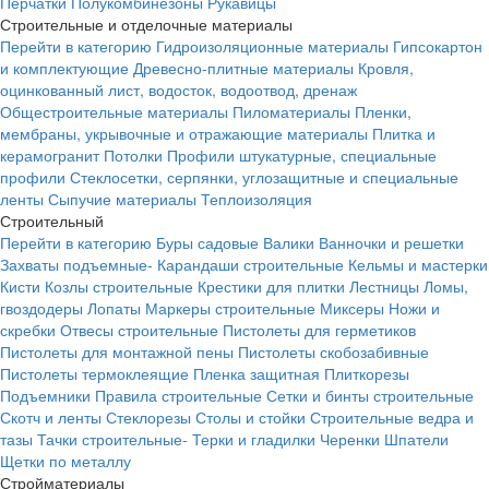
Перчатки
Полукомбинезоны
Рукавицы
Строительные и отделочные материалы
Перейти в категорию
Гидроизоляционные материалы
Гипсокартон
и комплектующие
Древесно-плитные материалы
Кровля,
оцинкованный лист, водосток, водоотвод, дренаж
Общестроительные материалы
Пиломатериалы
Пленки,
мембраны, укрывочные и отражающие материалы
Плитка и
керамогранит
Потолки
Профили штукатурные, специальные
профили
Стеклосетки, серпянки, углозащитные и специальные
ленты
Сыпучие материалы
Теплоизоляция
Строительный
Перейти в категорию
Буры садовые
Валики
Ванночки и решетки
Захваты подъемные-
Карандаши строительные
Кельмы и мастерки
Кисти
Козлы строительные
Крестики для плитки
Лестницы
Ломы,
гвоздодеры
Лопаты
Маркеры строительные
Миксеры
Ножи и
скребки
Отвесы строительные
Пистолеты для герметиков
Пистолеты для монтажной пены
Пистолеты скобозабивные
Пистолеты термоклеящие
Пленка защитная
Плиткорезы
Подъемники
Правила строительные
Сетки и бинты строительные
Скотч и ленты
Стеклорезы
Столы и стойки
Строительные ведра и
тазы
Тачки строительные-
Терки и гладилки
Черенки
Шпатели
Щетки по металлу
Стройматериалы