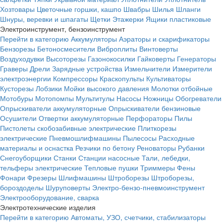
Хозтовары
Цветочные горшки, кашпо
Швабры
Шилья
Шланги
Шнуры, веревки и шпагаты
Щетки
Этажерки
Ящики пластиковые
Электроинструмент, бензоинструмент
Перейти в категорию
Аккумуляторы
Аэраторы и скарификаторы
Бензорезы
Бетоносмесители
Виброплиты
Винтоверты
Воздуходувки
Высоторезы
Газонокосилки
Гайковерты
Генераторы
Граверы
Дрели
Зарядные устройства
Измельчители
Измерители
электроэнергии
Компрессоры
Краскопульты
Культиваторы
Кусторезы
Лобзики
Мойки высокого давления
Молотки отбойные
Мотобуры
Мотопомпы
Мультитулы
Насосы
Ножницы
Обогреватели
Опрыскиватели аккумуляторные
Опрыскиватели бензиновые
Осушители
Отвертки аккумуляторные
Перфораторы
Пилы
Пистолеты скобозабивные электрические
Плиткорезы
электрические
Пневмошлифмашины
Пылесосы
Расходные
материалы и оснастка
Резчики по бетону
Реноваторы
Рубанки
Снегоуборщики
Станки
Станции насосные
Тали, лебедки,
тельферы электрические
Тепловые пушки
Триммеры
Фены
Фонари
Фрезеры
Шлифмашины
Штроборезы
Штроборезы,
бороздоделы
Шуруповерты
Электро-бензо-пневмоинструмент
Электрооборудование, сварка
Электротехнические изделия
Перейти в категорию
Автоматы, УЗО, счетчики, стабилизаторы