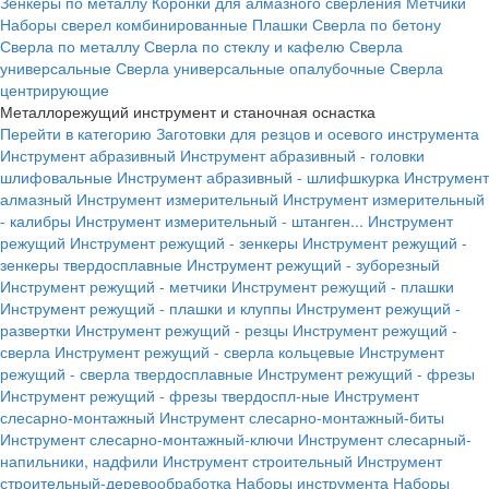
Зенкеры по металлу
Коронки для алмазного сверления
Метчики
Наборы сверел комбинированные
Плашки
Сверла по бетону
Сверла по металлу
Сверла по стеклу и кафелю
Сверла
универсальные
Сверла универсальные опалубочные
Сверла
центрирующие
Металлорежущий инструмент и станочная оснастка
Перейти в категорию
Заготовки для резцов и осевого инструмента
Инструмент абразивный
Инструмент абразивный - головки
шлифовальные
Инструмент абразивный - шлифшкурка
Инструмент
алмазный
Инструмент измерительный
Инструмент измерительный
- калибры
Инструмент измерительный - штанген...
Инструмент
режущий
Инструмент режущий - зенкеры
Инструмент режущий -
зенкеры твердосплавные
Инструмент режущий - зуборезный
Инструмент режущий - метчики
Инструмент режущий - плашки
Инструмент режущий - плашки и клуппы
Инструмент режущий -
развертки
Инструмент режущий - резцы
Инструмент режущий -
сверла
Инструмент режущий - сверла кольцевые
Инструмент
режущий - сверла твердосплавные
Инструмент режущий - фрезы
Инструмент режущий - фрезы твердоспл-ные
Инструмент
слесарно-монтажный
Инструмент слесарно-монтажный-биты
Инструмент слесарно-монтажный-ключи
Инструмент слесарный-
напильники, надфили
Инструмент строительный
Инструмент
строительный-деревообработка
Наборы инструмента
Наборы