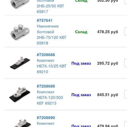
болтовой
Склад
302.50 руб
2НБ-25/50 КВТ
65817
#757641
Наконечник
болтовой
Склад
478.25 руб
2НБ-70/120 КВТ
65818
#7208688
Комплект
Под заказ
295.72 руб
НБТК-10/25 КВТ
69210
#7208689
Комплект
Под заказ
845.51 руб
НБТК-120/300
КВТ 69213
#7208690
Комплект
Под заказ
479.94 руб