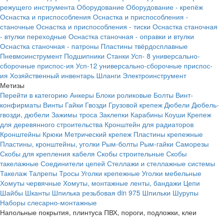
режущего инструмента
Оборудование
Оборудование - крепёж
Оснастка и приспособления
Оснастка и приспособления -
станочные
Оснастка и приспособления - тиски
Оснастка станочная
- втулки переходные
Оснастка станочная - оправки и втулки
Оснастка станочная - патроны
Пластины твёрдосплавные
Пневмоинструмент
Подшипники
Станки
Усп- 8 универсально-
сборочные приспос-ия
Усп-12 универсально-сборочные приспос-
ия
Хозяйственный инвентарь
Шланги
Электроинструмент
Метизы
Перейти в категорию
Анкеры
Блоки роликовые
Болты
Винт-
конфирматы
Винты
Гайки
Гвозди
Грузовой крепеж
Дюбели
Дюбель-
гвозди, дюбели
Зажимы троса
Заклепки
Карабины
Коуши
Крепеж
для деревянного строительства
Кронштейн для радиаторов
Кронштейны
Крюки
Метрический крепеж
Пластины крепежные
Пластины, кронштейны, уголки
Рым-болты
Рым-гайки
Саморезы
Скобы для крепления кабеля
Скобы строительные
Скобы
такелажные
Соединители цепей
Стеллажи и стеллажные системы
Такелаж
Талрепы
Тросы
Уголки крепежные
Уголки мебельные
Хомуты червячные
Хомуты, монтажные ленты, бандажи
Цепи
Шайбы
Шканты
Шпилька резьбовая din 975
Шпильки
Шурупы
Наборы слесарно-монтажные
Напольные покрытия, плинтуса ПВХ, пороги, подложки, клеи