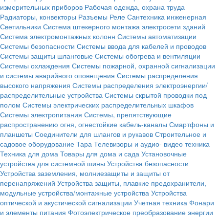
измерительных приборов
Рабочая одежда, охрана труда
Радиаторы, конвекторы
Разъемы
Реле
Сантехника инженерная
Светильники
Система штекерного монтажа электросети зданий
Система электромонтажных колонн
Системы автоматизации
Системы безопасности
Системы ввода для кабелей и проводов
Системы защиты шланговые
Системы обогрева и вентиляции
Системы охлаждения
Системы пожарной, охранной сигнализации
и системы аварийного оповещения
Системы распределения
высокого напряжения
Системы распределения электроэнергии/
распределительные устройства
Системы скрытой проводки под
полом
Системы электрических распределительных шкафов
Системы электропитания
Системы, препятствующие
распространению огня, огнестойкие кабель-каналы
Смартфоны и
планшеты
Соединители для шлангов и рукавов
Строительное и
садовое оборудование
Тара
Телевизоры и аудио- видео техника
Техника для дома
Товары для дома и сада
Установочные
устройства для системной шины
Устройства безопасности
Устройства заземления, молниезащиты и защиты от
перенапряжений
Устройства защиты, плавкие предохранители,
модульные устройства/монтажные устройства
Устройства
оптической и акустической сигнализации
Учетная техника
Фонари
и элементы питания
Фотоэлектрическое преобразование энергии