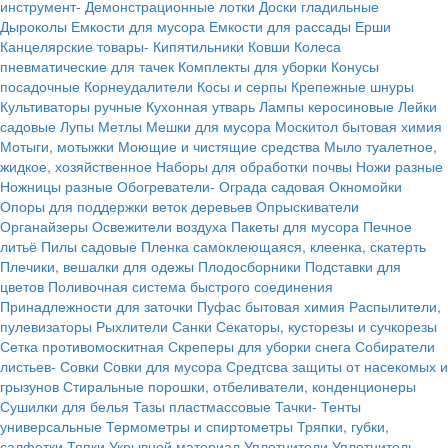
инструмент-
Демонстрационные лотки
Доски гладильные
Дыроколы
Емкости для мусора
Емкости для рассады
Ерши
Канцелярские товары-
Кипятильники
Ковши
Колеса
пневматические для тачек
Комплекты для уборки
Конусы
посадочные
Корнеудалители
Косы и серпы
Крепежные шнуры
Культиваторы ручные
Кухонная утварь
Лампы керосиновые
Лейки
садовые
Лупы
Метлы
Мешки для мусора
Москитол бытовая химия
Мотыги, мотыжки
Моющие и чистящие средства
Мыло туалетное,
жидкое, хозяйственное
Наборы для обработки почвы
Ножи разные
Ножницы разные
Обогреватели-
Ограда садовая
Окномойки
Опоры для поддержки веток деревьев
Опрыскиватели
Органайзеры
Освежители воздуха
Пакеты для мусора
Печное
литьё
Пилы садовые
Пленка самоклеющаяся, клеенка, скатерть
Плечики, вешалки для одежы
Плодосборники
Подставки для
цветов
Поливочная система быстрого соединения
Принадлежности для заточки
Пуфас бытовая химия
Распылители,
пулевизаторы
Рыхлители
Санки
Секаторы, кусторезы и сучкорезы
Сетка противомоскитная
Скреперы для уборки снега
Собиратели
листьев-
Совки
Совки для мусора
Средтсва защиты от насекомых и
грызунов
Стиральные порошки, отбеливатели, конденционеры
Сушилки для белья
Тазы пластмассовые
Тачки-
Тенты
универсальные
Термометры и спиртометры
Тряпки, губки,
салфетки
Тяпки
Укрывной материал
Уплотнители
Уплотнитель