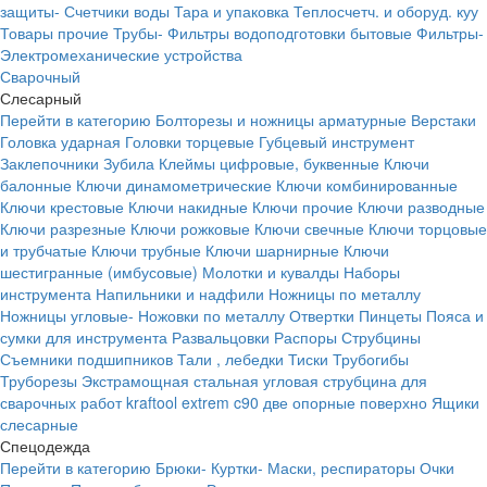
защиты-
Счетчики воды
Тара и упаковка
Теплосчетч. и оборуд. куу
Товары прочие
Трубы-
Фильтры водоподготовки бытовые
Фильтры-
Электромеханические устройства
Сварочный
Слесарный
Перейти в категорию
Болторезы и ножницы арматурные
Верстаки
Головка ударная
Головки торцевые
Губцевый инструмент
Заклепочники
Зубила
Клеймы цифровые, буквенные
Ключи
балонные
Ключи динамометрические
Ключи комбинированные
Ключи крестовые
Ключи накидные
Ключи прочие
Ключи разводные
Ключи разрезные
Ключи рожковые
Ключи свечные
Ключи торцовые
и трубчатые
Ключи трубные
Ключи шарнирные
Ключи
шестигранные (имбусовые)
Молотки и кувалды
Наборы
инструмента
Напильники и надфили
Ножницы по металлу
Ножницы угловые-
Ножовки по металлу
Отвертки
Пинцеты
Пояса и
сумки для инструмента
Развальцовки
Распоры
Струбцины
Съемники подшипников
Тали , лебедки
Тиски
Трубогибы
Труборезы
Экстрамощная стальная угловая струбцина для
сварочных работ kraftool extrem c90 две опорные поверхно
Ящики
слесарные
Спецодежда
Перейти в категорию
Брюки-
Куртки-
Маски, респираторы
Очки