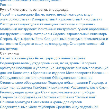
Разное
Ручной инструмент, оснастка, спецодежда
Перейти в категорию
Диски, пилки, шлиф. материалы для
электроинструмент
Измерительный и разметочный инструмент
Инструмент штукатура и каменщика
Лестницы и стремянки
Малярный инструмент
Монтажный инструмент
Ручной абразивный
инструмент и шлиф. материалы
Садово- строительный инвентарь
Сверла, буры, фрезы,биты
Специальный инструмент плиточника и
сантехника
Средства защиты, спецодежда
Столярно-слесарный
инструмент
Сантехника
Перейти в категорию
Аксессуары для ванных комнат
Водонагреватели-
Дождеприемники, люки, трапы
Запорная
арматура
Изоляция и уплотнение
Инструмент
Кип
Комплектующие
для кип
Конвекторы
Крепежные изделия
Металлопрокат
Насосы---
Оборудование вентиляционное
Оборудование пожарное
Отопительное оборудование
Подводка гибкая, шланги
Предохр. и
защитная арматура
Приборы и механизмы
Расширительные баки-
Регулирующая арматура
Санитарно-технические приборы
Сварочное оборудование
Система отопления "теплый пол"
Сливная арматура
Смесители и краны для с/узлов
Соединительные части трубопров
Средства индивидуальной