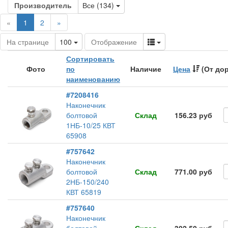
Toggle Dropdown
Производитель
Все (134)
(current)
«
1
2
»
Toggle Dropdown
Toggle Dropdown
На странице
100
Отображение
Сортировать
Фото
по
Наличие
Цена
(От дор
наименованию
#7208416
Наконечник
болтовой
Склад
156.23 руб
1НБ-10/25 КВТ
65908
#757642
Наконечник
болтовой
Склад
771.00 руб
2НБ-150/240
КВТ 65819
#757640
Наконечник