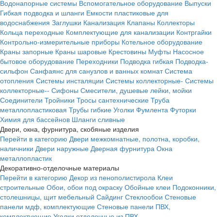
Водонапорные системы
Вспомогательное оборудование
Выпуски
Гибкая подводка и шланги
Емкости пластиковые для
водоснабжения
Заглушки
Канализация
Клапаны
Коллекторы
Кольца переходные
Комплектующие для канализации
Контргайки
Контрольно-измерительные приборы
Котельное оборудование
Краны запорные
Краны шаровые
Крестовины
Муфты
Насосное
бытовое оборудование
Переходники
Подводка гибкая
Подводка-
сильфон
Санфаянс для санузлов и ванных комнат
Система
отопления
Системы инсталяции
Системы коллекторные-
Системы
коллекторные--
Сифоны
Смесители, душевые лейки, мойки
Соединители
Тройники
Тросы сантехнические
Труба
металлопластиковая
Трубы гибкие
Уголки
Фумлента
Футорки
Химия для бассейнов
Шланги сливные
Двери, окна, фурнитура, скобяные изделия
Перейти в категорию
Двери межкомнатные, полотна, коробки,
наличники
Двери наружные
Дверная фурнитура
Окна
металлопластик
Декоративно-отделочные материалы
Перейти в категорию
Декор из пенополистирола
Клеи
строительные
Обои, обои под окраску
Обойные клеи
Подоконники,
столешницы, щит мебельный
Сайдинг
Стеклообои
Стеновые
панели мдф, комплектующие
Стеновые панели ПВХ,
комплектующие
Уголки отделочные из ПВХ