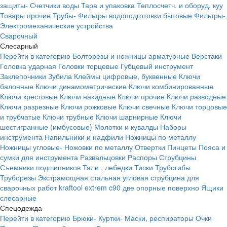
защиты-
Счетчики воды
Тара и упаковка
Теплосчетч. и оборуд. куу
Товары прочие
Трубы-
Фильтры водоподготовки бытовые
Фильтры-
Электромеханические устройства
Сварочный
Слесарный
Перейти в категорию
Болторезы и ножницы арматурные
Верстаки
Головка ударная
Головки торцевые
Губцевый инструмент
Заклепочники
Зубила
Клеймы цифровые, буквенные
Ключи
балонные
Ключи динамометрические
Ключи комбинированные
Ключи крестовые
Ключи накидные
Ключи прочие
Ключи разводные
Ключи разрезные
Ключи рожковые
Ключи свечные
Ключи торцовые
и трубчатые
Ключи трубные
Ключи шарнирные
Ключи
шестигранные (имбусовые)
Молотки и кувалды
Наборы
инструмента
Напильники и надфили
Ножницы по металлу
Ножницы угловые-
Ножовки по металлу
Отвертки
Пинцеты
Пояса и
сумки для инструмента
Развальцовки
Распоры
Струбцины
Съемники подшипников
Тали , лебедки
Тиски
Трубогибы
Труборезы
Экстрамощная стальная угловая струбцина для
сварочных работ kraftool extrem c90 две опорные поверхно
Ящики
слесарные
Спецодежда
Перейти в категорию
Брюки-
Куртки-
Маски, респираторы
Очки