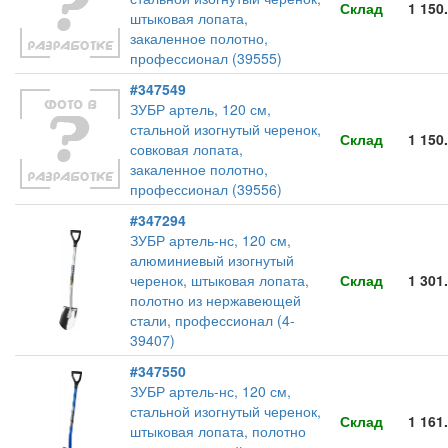
Склад
1 150
штыковая лопата,
закаленное полотно,
профессионал (39555)
#347549
ЗУБР артель, 120 см,
стальной изогнутый черенок,
Склад
1 150
совковая лопата,
закаленное полотно,
профессионал (39556)
#347294
ЗУБР артель-нс, 120 см,
алюминиевый изогнутый
черенок, штыковая лопата,
Склад
1 301
полотно из нержавеющей
стали, профессионал (4-
39407)
#347550
ЗУБР артель-нс, 120 см,
стальной изогнутый черенок,
Склад
1 161
штыковая лопата, полотно