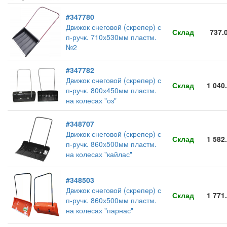
#347780
Движок снеговой (скрепер) с
Склад
737.
п-ручк. 710х530мм пластм.
№2
#347782
Движок снеговой (скрепер) с
Склад
1 040
п-ручк. 800х450мм пластм.
на колесах "оз"
#348707
Движок снеговой (скрепер) с
Склад
1 582
п-ручк. 860х500мм пластм.
на колесах "кайлас"
#348503
Движок снеговой (скрепер) с
Склад
1 771
п-ручк. 860х500мм пластм.
на колесах "парнас"