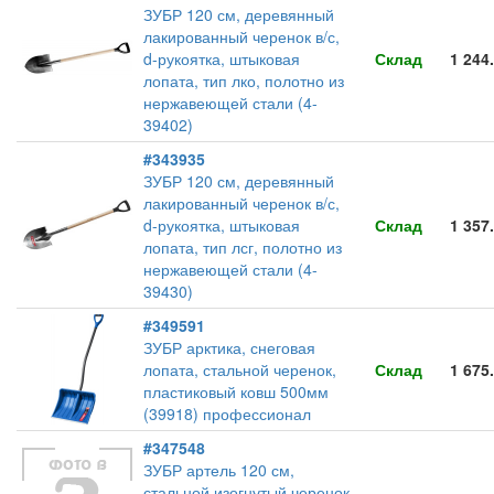
ЗУБР 120 см, деревянный
лакированный черенок в/с,
d-рукоятка, штыковая
Склад
1 244
лопата, тип лко, полотно из
нержавеющей стали (4-
39402)
#343935
ЗУБР 120 см, деревянный
лакированный черенок в/с,
d-рукоятка, штыковая
Склад
1 357
лопата, тип лсг, полотно из
нержавеющей стали (4-
39430)
#349591
ЗУБР арктика, снеговая
лопата, стальной черенок,
Склад
1 675
пластиковый ковш 500мм
(39918) профессионал
#347548
ЗУБР артель 120 см,
стальной изогнутый черенок,