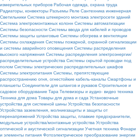
измерительных приборов
Рабочая одежда, охрана труда
Радиаторы, конвекторы
Разъемы
Реле
Сантехника инженерная
Светильники
Система штекерного монтажа электросети зданий
Система электромонтажных колонн
Системы автоматизации
Системы безопасности
Системы ввода для кабелей и проводов
Системы защиты шланговые
Системы обогрева и вентиляции
Системы охлаждения
Системы пожарной, охранной сигнализации
и системы аварийного оповещения
Системы распределения
высокого напряжения
Системы распределения электроэнергии/
распределительные устройства
Системы скрытой проводки под
полом
Системы электрических распределительных шкафов
Системы электропитания
Системы, препятствующие
распространению огня, огнестойкие кабель-каналы
Смартфоны и
планшеты
Соединители для шлангов и рукавов
Строительное и
садовое оборудование
Тара
Телевизоры и аудио- видео техника
Техника для дома
Товары для дома и сада
Установочные
устройства для системной шины
Устройства безопасности
Устройства заземления, молниезащиты и защиты от
перенапряжений
Устройства защиты, плавкие предохранители,
модульные устройства/монтажные устройства
Устройства
оптической и акустической сигнализации
Учетная техника
Фонари
и элементы питания
Фотоэлектрическое преобразование энергии