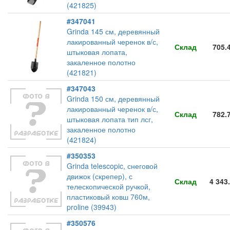
(421825)
#347041
Grinda 145 см, деревянный
лакированный черенок в/с,
Склад
705.
штыковая лопата,
закаленное полотно
(421821)
#347043
Grinda 150 см, деревянный
лакированный черенок в/с,
Склад
782.
штыковая лопата тип лсг,
закаленное полотно
(421824)
#350353
Grinda telescopic, снеговой
движок (скрепер), с
Склад
4 343
телескопической ручкой,
пластиковый ковш 760м,
proline (39943)
#350576