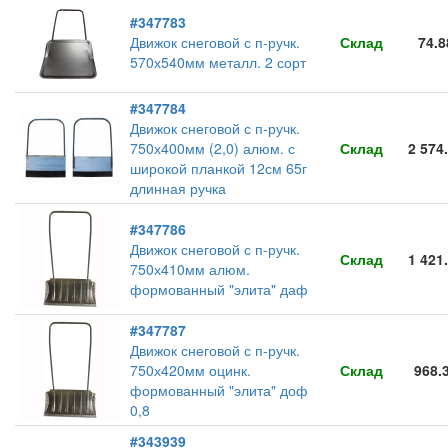
#347783
Движок снеговой с п-ручк.
Склад
74.8
570х540мм металл. 2 сорт
#347784
Движок снеговой с п-ручк.
750х400мм (2,0) алюм. с
Склад
2 574
широкой планкой 12см 65г
длинная ручка
#347786
Движок снеговой с п-ручк.
Склад
1 421
750х410мм алюм.
формованный "элита" даф
#347787
Движок снеговой с п-ручк.
750х420мм оцинк.
Склад
968.
формованный "элита" доф
0,8
#343939