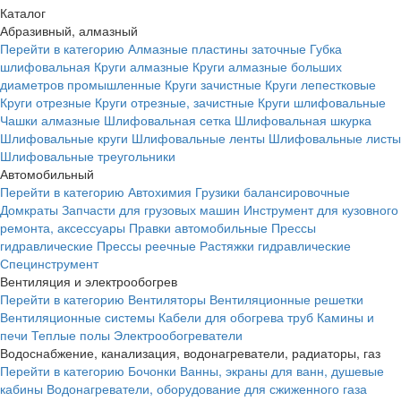
Каталог
Абразивный, алмазный
Перейти в категорию
Алмазные пластины заточные
Губка
шлифовальная
Круги алмазные
Круги алмазные больших
диаметров промышленные
Круги зачистные
Круги лепестковые
Круги отрезные
Круги отрезные, зачистные
Круги шлифовальные
Чашки алмазные
Шлифовальная сетка
Шлифовальная шкурка
Шлифовальные круги
Шлифовальные ленты
Шлифовальные листы
Шлифовальные треугольники
Автомобильный
Перейти в категорию
Автохимия
Грузики балансировочные
Домкраты
Запчасти для грузовых машин
Инструмент для кузовного
ремонта, аксессуары
Правки автомобильные
Прессы
гидравлические
Прессы реечные
Растяжки гидравлические
Специнструмент
Вентиляция и электрообогрев
Перейти в категорию
Вентиляторы
Вентиляционные решетки
Вентиляционные системы
Кабели для обогрева труб
Камины и
печи
Теплые полы
Электрообогреватели
Водоснабжение, канализация, водонагреватели, радиаторы, газ
Перейти в категорию
Бочонки
Ванны, экраны для ванн, душевые
кабины
Водонагреватели, оборудование для сжиженного газа