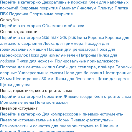
Перейти в категорию
Декоративные порожки
Клеи для напольных
покрытий
Ковровые покрытия
Ламинат
Линолеум
Плинтус
Плитка
ПВХ
Подложка
Спортивные покрытия
Опалубка
Перейти в категорию
Объемная стойка хси
Оснастка, запчасти
Перейти в категорию
Sds-max
Sds-plus
Биты
Коронки
Коронки для
алмазного сверления
Леска для триммера
Насадки для
гравировальных машин
Насадки для реноватора
Ножи для
газонокосилок
Ножи для измельчителей
Патроны
Пилки для
лобзика
Пилки для ножовки
Полировальные принадлежности
Полотна для ленточных пил
Скобы для степлера, плайера
Тарелки
опорные
Универсальные смазки
Цепи для бензопил
Шестигранник
28 мм
Шестигранник 30 мм
Шины для бензопил-
Щетки для дрели
Щетки для ушм
Пены, герметики, клеи строительные
Перейти в категорию
Герметики
Жидкие гвозди
Клеи строительные
Монтажные пены
Пена монтажная
Пневмоинструмент
Перейти в категорию
Для компрессоров и пневмоинструмента-
Пневмоинструментальные наборы-
Пневмокраскопульты-
Ремкомплекты и оснастка для пневмоинструмента
Шланги и
фитинги
Элементы пневмоподготовки