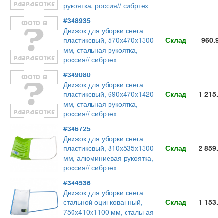
рукоятка, россия// сибртех
#348935
Движок для уборки снега
пластиковый, 570х470х1300
Склад
960.
мм, стальная рукоятка,
россия// сибртех
#349080
Движок для уборки снега
пластиковый, 690х470х1420
Склад
1 215
мм, стальная рукоятка,
россия// сибртех
#346725
Движок для уборки снега
пластиковый, 810х535х1300
Склад
2 859
мм, алюминиевая рукоятка,
россия// сибртех
#344536
Движок для уборки снега
стальной оцинкованный,
Склад
1 153
750х410х1100 мм, стальная