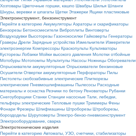
Хозтовары
Цветочные горшки, кашпо
Швабры
Шилья
Шланги
Шнуры, веревки и шпагаты
Щетки
Этажерки
Ящики пластиковые
Электроинструмент, бензоинструмент
Перейти в категорию
Аккумуляторы
Аэраторы и скарификаторы
Бензорезы
Бетоносмесители
Виброплиты
Винтоверты
Воздуходувки
Высоторезы
Газонокосилки
Гайковерты
Генераторы
Граверы
Дрели
Зарядные устройства
Измельчители
Измерители
электроэнергии
Компрессоры
Краскопульты
Культиваторы
Кусторезы
Лобзики
Мойки высокого давления
Молотки отбойные
Мотобуры
Мотопомпы
Мультитулы
Насосы
Ножницы
Обогреватели
Опрыскиватели аккумуляторные
Опрыскиватели бензиновые
Осушители
Отвертки аккумуляторные
Перфораторы
Пилы
Пистолеты скобозабивные электрические
Плиткорезы
электрические
Пневмошлифмашины
Пылесосы
Расходные
материалы и оснастка
Резчики по бетону
Реноваторы
Рубанки
Снегоуборщики
Станки
Станции насосные
Тали, лебедки,
тельферы электрические
Тепловые пушки
Триммеры
Фены
Фонари
Фрезеры
Шлифмашины
Штроборезы
Штроборезы,
бороздоделы
Шуруповерты
Электро-бензо-пневмоинструмент
Электрооборудование, сварка
Электротехнические изделия
Перейти в категорию
Автоматы, УЗО, счетчики, стабилизаторы