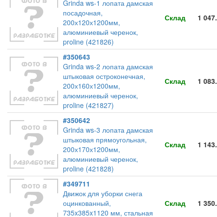
Grinda ws-1 лопата дамская
посадочная,
Склад
1 047
200х120х1200мм,
алюминиевый черенок,
proline (421826)
#350643
Grinda ws-2 лопата дамская
штыковая остроконечная,
Склад
1 083
200х160х1200мм,
алюминиевый черенок,
proline (421827)
#350642
Grinda ws-3 лопата дамская
штыковая прямоугольная,
Склад
1 143
200х170х1200мм,
алюминиевый черенок,
proline (421828)
#349711
Движок для уборки снега
оцинкованный,
Склад
1 350
735x385x1120 мм, стальная