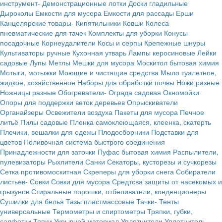
инструмент-
Демонстрационные лотки
Доски гладильные
Дыроколы
Емкости для мусора
Емкости для рассады
Ерши
Канцелярские товары-
Кипятильники
Ковши
Колеса
пневматические для тачек
Комплекты для уборки
Конусы
посадочные
Корнеудалители
Косы и серпы
Крепежные шнуры
Культиваторы ручные
Кухонная утварь
Лампы керосиновые
Лейки
садовые
Лупы
Метлы
Мешки для мусора
Москитол бытовая химия
Мотыги, мотыжки
Моющие и чистящие средства
Мыло туалетное,
жидкое, хозяйственное
Наборы для обработки почвы
Ножи разные
Ножницы разные
Обогреватели-
Ограда садовая
Окномойки
Опоры для поддержки веток деревьев
Опрыскиватели
Органайзеры
Освежители воздуха
Пакеты для мусора
Печное
литьё
Пилы садовые
Пленка самоклеющаяся, клеенка, скатерть
Плечики, вешалки для одежы
Плодосборники
Подставки для
цветов
Поливочная система быстрого соединения
Принадлежности для заточки
Пуфас бытовая химия
Распылители,
пулевизаторы
Рыхлители
Санки
Секаторы, кусторезы и сучкорезы
Сетка противомоскитная
Скреперы для уборки снега
Собиратели
листьев-
Совки
Совки для мусора
Средтсва защиты от насекомых и
грызунов
Стиральные порошки, отбеливатели, конденционеры
Сушилки для белья
Тазы пластмассовые
Тачки-
Тенты
универсальные
Термометры и спиртометры
Тряпки, губки,
салфетки
Тяпки
Укрывной материал
Уплотнители
Уплотнитель