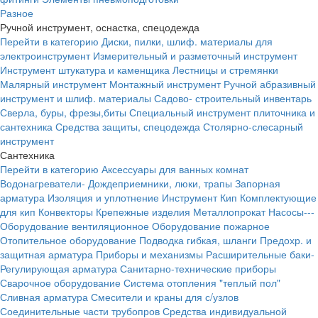
Разное
Ручной инструмент, оснастка, спецодежда
Перейти в категорию
Диски, пилки, шлиф. материалы для
электроинструмент
Измерительный и разметочный инструмент
Инструмент штукатура и каменщика
Лестницы и стремянки
Малярный инструмент
Монтажный инструмент
Ручной абразивный
инструмент и шлиф. материалы
Садово- строительный инвентарь
Сверла, буры, фрезы,биты
Специальный инструмент плиточника и
сантехника
Средства защиты, спецодежда
Столярно-слесарный
инструмент
Сантехника
Перейти в категорию
Аксессуары для ванных комнат
Водонагреватели-
Дождеприемники, люки, трапы
Запорная
арматура
Изоляция и уплотнение
Инструмент
Кип
Комплектующие
для кип
Конвекторы
Крепежные изделия
Металлопрокат
Насосы---
Оборудование вентиляционное
Оборудование пожарное
Отопительное оборудование
Подводка гибкая, шланги
Предохр. и
защитная арматура
Приборы и механизмы
Расширительные баки-
Регулирующая арматура
Санитарно-технические приборы
Сварочное оборудование
Система отопления "теплый пол"
Сливная арматура
Смесители и краны для с/узлов
Соединительные части трубопров
Средства индивидуальной