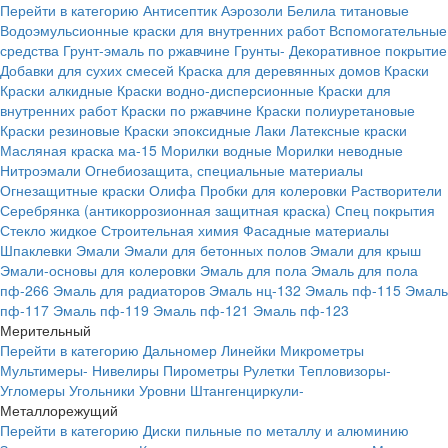
Перейти в категорию
Антисептик
Аэрозоли
Белила титановые
Водоэмульсионные краски для внутренних работ
Вспомогательные
средства
Грунт-эмаль по ржавчине
Грунты-
Декоративное покрытие
Добавки для сухих смесей
Краска для деревянных домов
Краски
Краски алкидные
Краски водно-дисперсионные
Краски для
внутренних работ
Краски по ржавчине
Краски полиуретановые
Краски резиновые
Краски эпоксидные
Лаки
Латексные краски
Масляная краска ма-15
Морилки водные
Морилки неводные
Нитроэмали
Огнебиозащита, специальные материалы
Огнезащитные краски
Олифа
Пробки для колеровки
Растворители
Серебрянка (антикоррозионная защитная краска)
Спец покрытия
Стекло жидкое
Строительная химия
Фасадные материалы
Шпаклевки
Эмали
Эмали для бетонных полов
Эмали для крыш
Эмали-основы для колеровки
Эмаль для пола
Эмаль для пола
пф-266
Эмаль для радиаторов
Эмаль нц-132
Эмаль пф-115
Эмаль
пф-117
Эмаль пф-119
Эмаль пф-121
Эмаль пф-123
Мерительный
Перейти в категорию
Дальномер
Линейки
Микрометры
Мультимеры-
Нивелиры
Пирометры
Рулетки
Тепловизоры-
Угломеры
Угольники
Уровни
Штангенциркули-
Металлорежущий
Перейти в категорию
Диски пильные по металлу и алюминию