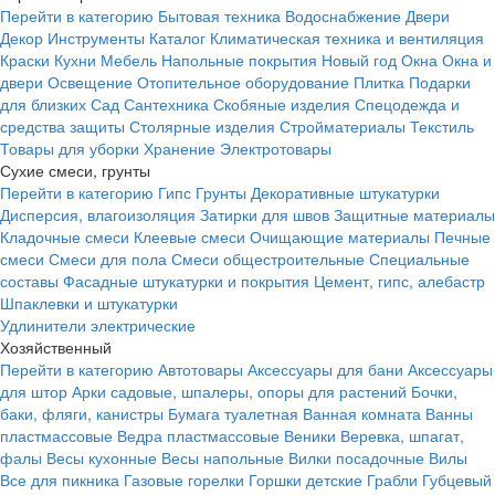
Перейти в категорию
Бытовая техника
Водоснабжение
Двери
Декор
Инструменты
Каталог
Климатическая техника и вентиляция
Краски
Кухни
Мебель
Напольные покрытия
Новый год
Окна
Окна и
двери
Освещение
Отопительное оборудование
Плитка
Подарки
для близких
Сад
Сантехника
Скобяные изделия
Спецодежда и
средства защиты
Столярные изделия
Стройматериалы
Текстиль
Товары для уборки
Хранение
Электротовары
Сухие смеси, грунты
Перейти в категорию
Гипс
Грунты
Декоративные штукатурки
Дисперсия, влагоизоляция
Затирки для швов
Защитные материалы
Кладочные смеси
Клеевые смеси
Очищающие материалы
Печные
смеси
Смеси для пола
Смеси общестроительные
Специальные
составы
Фасадные штукатурки и покрытия
Цемент, гипс, алебастр
Шпаклевки и штукатурки
Удлинители электрические
Хозяйственный
Перейти в категорию
Автотовары
Аксессуары для бани
Аксессуары
для штор
Арки садовые, шпалеры, опоры для растений
Бочки,
баки, фляги, канистры
Бумага туалетная
Ванная комната
Ванны
пластмассовые
Ведра пластмассовые
Веники
Веревка, шпагат,
фалы
Весы кухонные
Весы напольные
Вилки посадочные
Вилы
Все для пикника
Газовые горелки
Горшки детские
Грабли
Губцевый