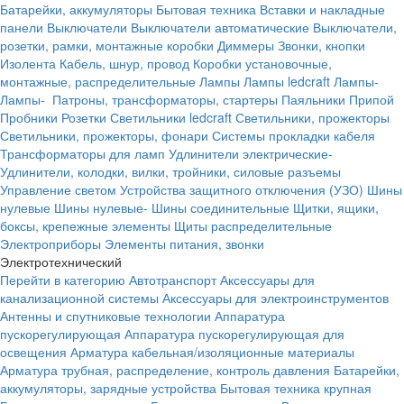
Батарейки, аккумуляторы
Бытовая техника
Вставки и накладные
панели
Выключатели
Выключатели автоматические
Выключатели,
розетки, рамки, монтажные коробки
Диммеры
Звонки, кнопки
Изолента
Кабель, шнур, провод
Коробки установочные,
монтажные, распределительные
Лампы
Лампы ledcraft
Лампы-
Лампы-
Патроны, трансформаторы, стартеры
Паяльники
Припой
Пробники
Розетки
Светильники ledcraft
Светильники, прожекторы
Светильники, прожекторы, фонари
Системы прокладки кабеля
Трансформаторы для ламп
Удлинители электрические-
Удлинители, колодки, вилки, тройники, силовые разъемы
Управление светом
Устройства защитного отключения (УЗО)
Шины
нулевые
Шины нулевые-
Шины соединительные
Щитки, ящики,
боксы, крепежные элементы
Щиты распределительные
Электроприборы
Элементы питания, звонки
Электротехнический
Перейти в категорию
Автотранспорт
Аксессуары для
канализационной системы
Аксессуары для электроинструментов
Антенны и спутниковые технологии
Аппаратура
пускорегулирующая
Аппаратура пускорегулирующая для
освещения
Арматура кабельная/изоляционные материалы
Арматура трубная, распределение, контроль давления
Батарейки,
аккумуляторы, зарядные устройства
Бытовая техника крупная