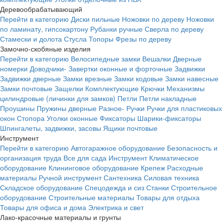
Деревообрабатывающий
Перейти в категорию
Диски пильные
Ножовки по дереву
Ножовки
по ламинату, гипсокартону
Рубанки ручные
Сверла по дереву
Стамески и долота
Стусла
Топоры
Фрезы по дереву
Замочно-скобяные изделия
Перейти в категорию
Велосипедные замки
Вешалки
Дверные
номерки
Доводчики-
Завертки оконные и форточные
Задвижки
Задвижки дверные
Замки врезные
Замки кодовые
Замки навесные
Замки почтовые
Защелки
Комплектующие
Крючки
Механизмы
цилиндровые (личинки для замков)
Петли
Петли накладные
Проушины
Пружины дверные
Разное-
Ручки
Ручки для пластиковых
окон
Стопора
Уголки оконные
Фиксаторы
Шарики-фиксаторы
Шпингалеты, задвижки, засовы
Ящики почтовые
Инструмент
Перейти в категорию
Автогаражное оборудование
Безопасность и
организация труда
Все для сада
Инструмент
Климатическое
оборудование
Клининговое оборудование
Крепеж
Расходные
материалы
Ручной инструмент
Сантехника
Силовая техника
Складское оборудование
Спецодежда и сиз
Станки
Строительное
оборудование
Строительные материалы
Товары для отдыха
Товары для офиса и дома
Электрика и свет
Лако-красочные материалы и грунты