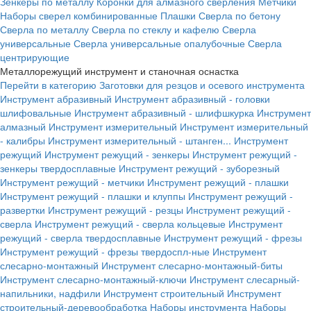
Зенкеры по металлу
Коронки для алмазного сверления
Метчики
Наборы сверел комбинированные
Плашки
Сверла по бетону
Сверла по металлу
Сверла по стеклу и кафелю
Сверла
универсальные
Сверла универсальные опалубочные
Сверла
центрирующие
Металлорежущий инструмент и станочная оснастка
Перейти в категорию
Заготовки для резцов и осевого инструмента
Инструмент абразивный
Инструмент абразивный - головки
шлифовальные
Инструмент абразивный - шлифшкурка
Инструмент
алмазный
Инструмент измерительный
Инструмент измерительный
- калибры
Инструмент измерительный - штанген...
Инструмент
режущий
Инструмент режущий - зенкеры
Инструмент режущий -
зенкеры твердосплавные
Инструмент режущий - зуборезный
Инструмент режущий - метчики
Инструмент режущий - плашки
Инструмент режущий - плашки и клуппы
Инструмент режущий -
развертки
Инструмент режущий - резцы
Инструмент режущий -
сверла
Инструмент режущий - сверла кольцевые
Инструмент
режущий - сверла твердосплавные
Инструмент режущий - фрезы
Инструмент режущий - фрезы твердоспл-ные
Инструмент
слесарно-монтажный
Инструмент слесарно-монтажный-биты
Инструмент слесарно-монтажный-ключи
Инструмент слесарный-
напильники, надфили
Инструмент строительный
Инструмент
строительный-деревообработка
Наборы инструмента
Наборы