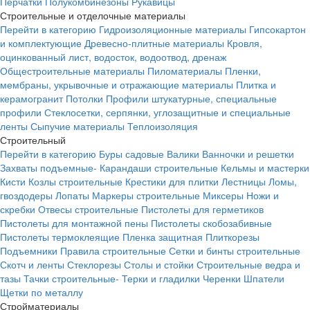
Перчатки
Полукомбинезоны
Рукавицы
Строительные и отделочные материалы
Перейти в категорию
Гидроизоляционные материалы
Гипсокартон
и комплектующие
Древесно-плитные материалы
Кровля,
оцинкованный лист, водосток, водоотвод, дренаж
Общестроительные материалы
Пиломатериалы
Пленки,
мембраны, укрывочные и отражающие материалы
Плитка и
керамогранит
Потолки
Профили штукатурные, специальные
профили
Стеклосетки, серпянки, углозащитные и специальные
ленты
Сыпучие материалы
Теплоизоляция
Строительный
Перейти в категорию
Буры садовые
Валики
Ванночки и решетки
Захваты подъемные-
Карандаши строительные
Кельмы и мастерки
Кисти
Козлы строительные
Крестики для плитки
Лестницы
Ломы,
гвоздодеры
Лопаты
Маркеры строительные
Миксеры
Ножи и
скребки
Отвесы строительные
Пистолеты для герметиков
Пистолеты для монтажной пены
Пистолеты скобозабивные
Пистолеты термоклеящие
Пленка защитная
Плиткорезы
Подъемники
Правила строительные
Сетки и бинты строительные
Скотч и ленты
Стеклорезы
Столы и стойки
Строительные ведра и
тазы
Тачки строительные-
Терки и гладилки
Черенки
Шпатели
Щетки по металлу
Стройматериалы