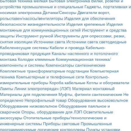
Бытовая техника мелкая
Бытовая электроника
Вилки, розетки и
устройства промышленные и специальные
Гаджеты, портативная и
носимая электроника
Датчики/Сенсоры
Двигатели ворот,
рольставен/насосы/вентиляторы
Изделия для обеспечения
безопасности жизнедеятельности
Изделия крепежные
Изделия
монтажные для коммуникационных сетей
Инструмент и средства
защиты
Инструмент ручной
Инструменты для опрессовки, резки,
снятия изоляции
Источники света
Источники света светодиодные
Кабеленесущие системы
Кабели и провода
Кабельно-
проводниковая продукция
Каналы настенного и потолочного
монтажа
Колодки клеммные
Коммуникационная техника/
компоненты и системы
Компенсаторы сантехнические
Комплектные трансформаторные подстанции
Компьютерная
техника
Компьютерные и телефонные сети
Контрольно-
измерительные приборы
Короба кабельные
Котлы и обогреватели
Лампы
Линии электропередач (ЛЭП)
Материал монтажный
Материалы для подключения
Муфты, фитинги сантехнические
Не
определено
Непрофильный товар
Оборудование высоковольтное
Оборудование низковольтное
Оборудование паяльное и
сварочное
Опоры, оборудование для ЛЭП
Осветительные
аксессуары
Отопительные приборы/технологические и
инженерные системы
Приборы световые
Промышленные
программируемые логические контроллеры
Пункты установки