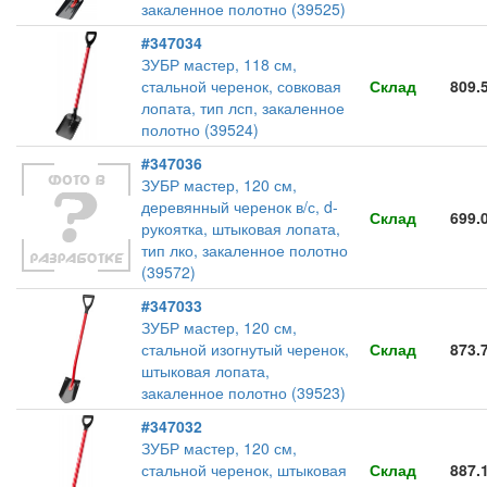
закаленное полотно (39525)
#347034
ЗУБР мастер, 118 см,
стальной черенок, совковая
Склад
809.
лопата, тип лсп, закаленное
полотно (39524)
#347036
ЗУБР мастер, 120 см,
деревянный черенок в/с, d-
Склад
699.
рукоятка, штыковая лопата,
тип лко, закаленное полотно
(39572)
#347033
ЗУБР мастер, 120 см,
стальной изогнутый черенок,
Склад
873.
штыковая лопата,
закаленное полотно (39523)
#347032
ЗУБР мастер, 120 см,
стальной черенок, штыковая
Склад
887.