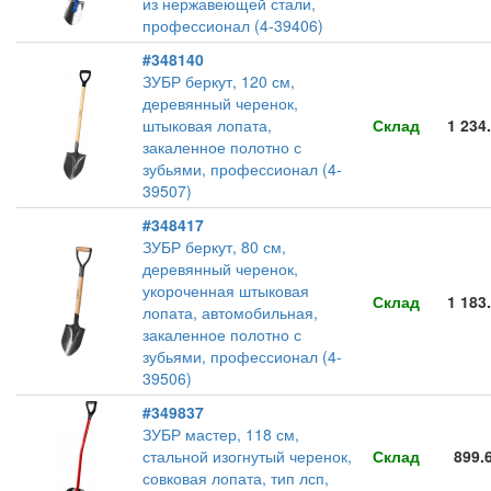
из нержавеющей стали,
профессионал (4-39406)
#348140
ЗУБР беркут, 120 см,
деревянный черенок,
штыковая лопата,
Склад
1 234
закаленное полотно с
зубьями, профессионал (4-
39507)
#348417
ЗУБР беркут, 80 см,
деревянный черенок,
укороченная штыковая
Склад
1 183
лопата, автомобильная,
закаленное полотно с
зубьями, профессионал (4-
39506)
#349837
ЗУБР мастер, 118 см,
стальной изогнутый черенок,
Склад
899.
совковая лопата, тип лсп,