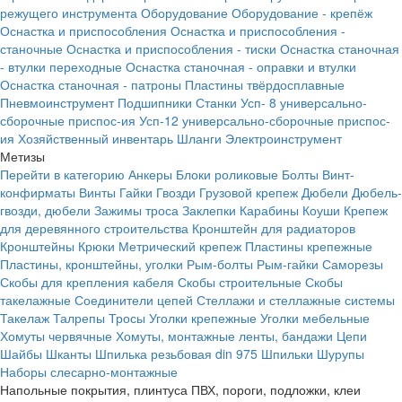
режущего инструмента
Оборудование
Оборудование - крепёж
Оснастка и приспособления
Оснастка и приспособления -
станочные
Оснастка и приспособления - тиски
Оснастка станочная
- втулки переходные
Оснастка станочная - оправки и втулки
Оснастка станочная - патроны
Пластины твёрдосплавные
Пневмоинструмент
Подшипники
Станки
Усп- 8 универсально-
сборочные приспос-ия
Усп-12 универсально-сборочные приспос-
ия
Хозяйственный инвентарь
Шланги
Электроинструмент
Метизы
Перейти в категорию
Анкеры
Блоки роликовые
Болты
Винт-
конфирматы
Винты
Гайки
Гвозди
Грузовой крепеж
Дюбели
Дюбель-
гвозди, дюбели
Зажимы троса
Заклепки
Карабины
Коуши
Крепеж
для деревянного строительства
Кронштейн для радиаторов
Кронштейны
Крюки
Метрический крепеж
Пластины крепежные
Пластины, кронштейны, уголки
Рым-болты
Рым-гайки
Саморезы
Скобы для крепления кабеля
Скобы строительные
Скобы
такелажные
Соединители цепей
Стеллажи и стеллажные системы
Такелаж
Талрепы
Тросы
Уголки крепежные
Уголки мебельные
Хомуты червячные
Хомуты, монтажные ленты, бандажи
Цепи
Шайбы
Шканты
Шпилька резьбовая din 975
Шпильки
Шурупы
Наборы слесарно-монтажные
Напольные покрытия, плинтуса ПВХ, пороги, подложки, клеи