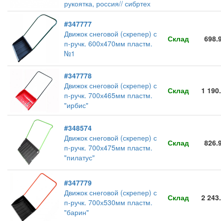
рукоятка, россия// сибртех
#347777
Движок снеговой (скрепер) с
Склад
698.
п-ручк. 600х470мм пластм.
№1
#347778
Движок снеговой (скрепер) с
Склад
1 190
п-ручк. 700х465мм пластм.
"ирбис"
#348574
Движок снеговой (скрепер) с
Склад
826.
п-ручк. 700х475мм пластм.
"пилатус"
#347779
Движок снеговой (скрепер) с
Склад
2 243
п-ручк. 700х530мм пластм.
"барин"