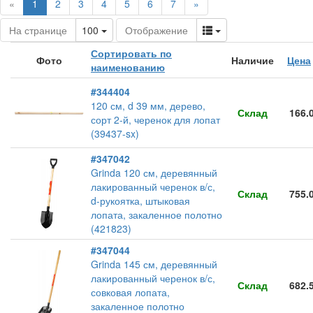
(current)
«
1
2
3
4
5
6
7
»
Toggle Dropdown
Toggle Dropdown
На странице
100
Отображение
Сортировать по
Фото
Наличие
Цена
наименованию
#344404
120 см, d 39 мм, дерево,
Склад
166.
сорт 2-й, черенок для лопат
(39437-sx)
#347042
Grinda 120 см, деревянный
лакированный черенок в/с,
Склад
755.
d-рукоятка, штыковая
лопата, закаленное полотно
(421823)
#347044
Grinda 145 см, деревянный
лакированный черенок в/с,
Склад
682.
совковая лопата,
закаленное полотно