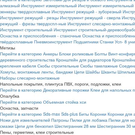
алмазный
Инструмент измерительный
Инструмент измерительный 
зенкеры твердосплавные
Инструмент режущий - зуборезный
Инстр
Инструмент режущий - резцы
Инструмент режущий - сверла
Инстр
режущий - фрезы твердоспл-ные
Инструмент слесарно-монтажный
Инструмент строительный
Инструмент строительный-деревообраб
Оснастка и приспособления - станочные
Оснастка и приспособлени
твёрдосплавные
Пневмоинструмент
Подшипники
Станки
Усп- 8 ун
Метизы
Перейти в категорию
Анкеры
Блоки роликовые
Болты
Винт-конфир
деревянного строительства
Кронштейн для радиаторов
Кронштейн
крепления кабеля
Скобы строительные
Скобы такелажные
Соедин
Хомуты, монтажные ленты, бандажи
Цепи
Шайбы
Шканты
Шпилька 
Наборы слесарно-монтажные
Напольные покрытия, плинтуса ПВХ, пороги, подложки, клеи
Перейти в категорию
Декоративные порожки
Клеи для напольных 
Опалубка
Перейти в категорию
Объемная стойка хси
Оснастка, запчасти
Перейти в категорию
Sds-max
Sds-plus
Биты
Коронки
Коронки для 
Ножи для измельчителей
Патроны
Пилки для лобзика
Пилки для н
смазки
Цепи для бензопил
Шестигранник 28 мм
Шестигранник 30 
Пены, герметики, клеи строительные