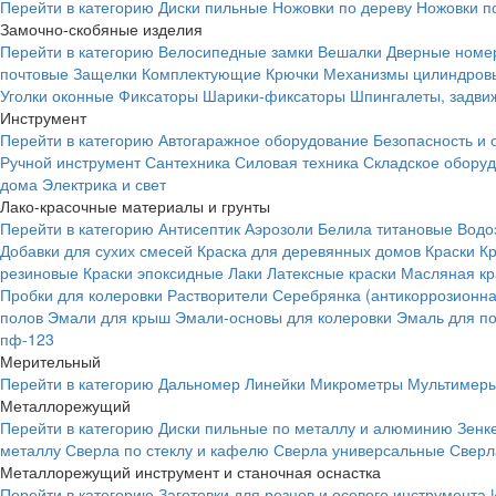
Перейти в категорию
Диски пильные
Ножовки по дереву
Ножовки п
Замочно-скобяные изделия
Перейти в категорию
Велосипедные замки
Вешалки
Дверные номе
почтовые
Защелки
Комплектующие
Крючки
Механизмы цилиндровы
Уголки оконные
Фиксаторы
Шарики-фиксаторы
Шпингалеты, задвиж
Инструмент
Перейти в категорию
Автогаражное оборудование
Безопасность и 
Ручной инструмент
Сантехника
Силовая техника
Складское обору
дома
Электрика и свет
Лако-красочные материалы и грунты
Перейти в категорию
Антисептик
Аэрозоли
Белила титановые
Водо
Добавки для сухих смесей
Краска для деревянных домов
Краски
К
резиновые
Краски эпоксидные
Лаки
Латексные краски
Масляная кр
Пробки для колеровки
Растворители
Серебрянка (антикоррозионна
полов
Эмали для крыш
Эмали-основы для колеровки
Эмаль для п
пф-123
Мерительный
Перейти в категорию
Дальномер
Линейки
Микрометры
Мультимеры
Металлорежущий
Перейти в категорию
Диски пильные по металлу и алюминию
Зенк
металлу
Сверла по стеклу и кафелю
Сверла универсальные
Сверл
Металлорежущий инструмент и станочная оснастка
Перейти в категорию
Заготовки для резцов и осевого инструмента