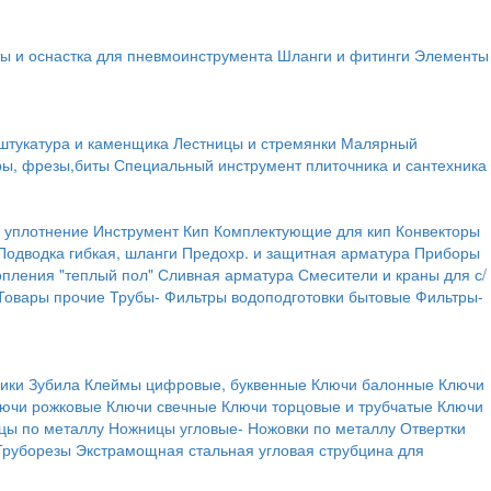
ы и оснастка для пневмоинструмента
Шланги и фитинги
Элементы
штукатура и каменщика
Лестницы и стремянки
Малярный
ры, фрезы,биты
Специальный инструмент плиточника и сантехника
 уплотнение
Инструмент
Кип
Комплектующие для кип
Конвекторы
Подводка гибкая, шланги
Предохр. и защитная арматура
Приборы
опления "теплый пол"
Сливная арматура
Смесители и краны для с/
Товары прочие
Трубы-
Фильтры водоподготовки бытовые
Фильтры-
ики
Зубила
Клеймы цифровые, буквенные
Ключи балонные
Ключи
ючи рожковые
Ключи свечные
Ключи торцовые и трубчатые
Ключи
цы по металлу
Ножницы угловые-
Ножовки по металлу
Отвертки
Труборезы
Экстрамощная стальная угловая струбцина для