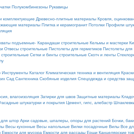
чатки
Полукомбинезоны
Рукавицы
 и комплектующие
Древесно-плитные материалы
Кровля, оцинкован
ражающие материалы
Плитка и керамогранит
Потолки
Профили штук
оляция
хваты подъемные-
Карандаши строительные
Кельмы и мастерки
Ки
ки
Отвесы строительные
Пистолеты для герметиков
Пистолеты для
 строительные
Сетки и бинты строительные
Скотч и ленты
Стеклор
лу
р
Инструменты
Каталог
Климатическая техника и вентиляция
Краск
ких
Сад
Сантехника
Скобяные изделия
Спецодежда и средства за
сия, влагоизоляция
Затирки для швов
Защитные материалы
Кладо
Фасадные штукатурки и покрытия
Цемент, гипс, алебастр
Шпаклевки
 для штор
Арки садовые, шпалеры, опоры для растений
Бочки, бак
лы
Весы кухонные
Весы напольные
Вилки посадочные
Вилы
Все дл
ы
Емкости для мусора
Емкости для рассады
Ерши
Канцелярские то