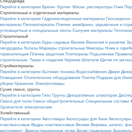
Спецодежда
Перейти в категорию
Брюки-
Куртки-
Маски, респираторы
Очки
Пер
Строительные и отделочные материалы
Перейти в категорию
Гидроизоляционные материалы
Гипсокартон
материалы
Пиломатериалы
Пленки, мембраны, укрывочные и от
углозащитные и специальные ленты
Сыпучие материалы
Теплоиз
Строительный
Перейти в категорию
Буры садовые
Валики
Ванночки и решетки
За
гвоздодеры
Лопаты
Маркеры строительные
Миксеры
Ножи и скреб
термоклеящие
Пленка защитная
Плиткорезы
Подъемники
Правила
строительные-
Терки и гладилки
Черенки
Шпатели
Щетки по метал
Стройматериалы
Перейти в категорию
Бытовая техника
Водоснабжение
Двери
Деко
Освещение
Отопительное оборудование
Плитка
Подарки для близ
уборки
Хранение
Электротовары
Сухие смеси, грунты
Перейти в категорию
Гипс
Грунты
Декоративные штукатурки
Диспер
Смеси для пола
Смеси общестроительные
Специальные составы
Удлинители электрические
Хозяйственный
Перейти в категорию
Автотовары
Аксессуары для бани
Аксессуары
пластмассовые
Ведра пластмассовые
Веники
Веревка, шпагат, фа
инструмент-
Демонстрационные лотки
Доски гладильные
Дырокол