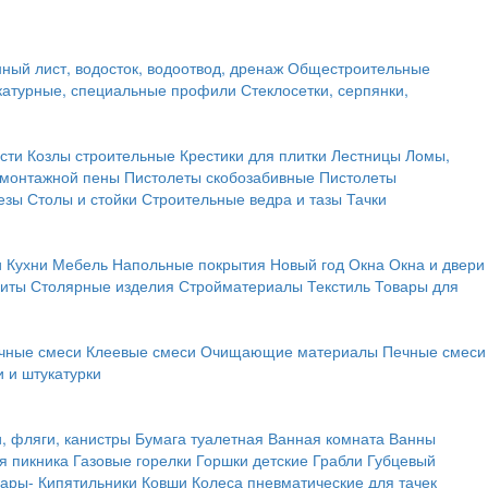
ный лист, водосток, водоотвод, дренаж
Общестроительные
атурные, специальные профили
Стеклосетки, серпянки,
сти
Козлы строительные
Крестики для плитки
Лестницы
Ломы,
 монтажной пены
Пистолеты скобозабивные
Пистолеты
езы
Столы и стойки
Строительные ведра и тазы
Тачки
и
Кухни
Мебель
Напольные покрытия
Новый год
Окна
Окна и двери
щиты
Столярные изделия
Стройматериалы
Текстиль
Товары для
чные смеси
Клеевые смеси
Очищающие материалы
Печные смеси
 и штукатурки
и, фляги, канистры
Бумага туалетная
Ванная комната
Ванны
я пикника
Газовые горелки
Горшки детские
Грабли
Губцевый
вары-
Кипятильники
Ковши
Колеса пневматические для тачек