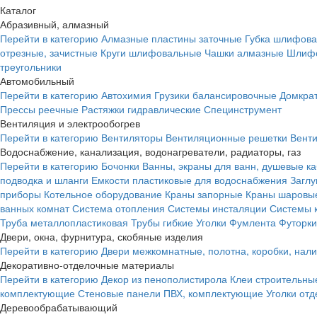
Каталог
Абразивный, алмазный
Перейти в категорию
Алмазные пластины заточные
Губка шлифова
отрезные, зачистные
Круги шлифовальные
Чашки алмазные
Шлифо
треугольники
Автомобильный
Перейти в категорию
Автохимия
Грузики балансировочные
Домкра
Прессы реечные
Растяжки гидравлические
Специнструмент
Вентиляция и электрообогрев
Перейти в категорию
Вентиляторы
Вентиляционные решетки
Вент
Водоснабжение, канализация, водонагреватели, радиаторы, газ
Перейти в категорию
Бочонки
Ванны, экраны для ванн, душевые к
подводка и шланги
Емкости пластиковые для водоснабжения
Загл
приборы
Котельное оборудование
Краны запорные
Краны шаровы
ванных комнат
Система отопления
Системы инсталяции
Системы 
Труба металлопластиковая
Трубы гибкие
Уголки
Фумлента
Футорки
Двери, окна, фурнитура, скобяные изделия
Перейти в категорию
Двери межкомнатные, полотна, коробки, нал
Декоративно-отделочные материалы
Перейти в категорию
Декор из пенополистирола
Клеи строительны
комплектующие
Стеновые панели ПВХ, комплектующие
Уголки от
Деревообрабатывающий