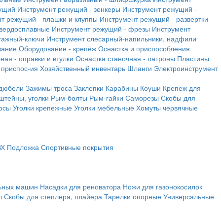
ущий
Инструмент режущий - зенкеры
Инструмент режущий -
т режущий - плашки и клуппы
Инструмент режущий - развертки
твердосплавные
Инструмент режущий - фрезы
Инструмент
тажный-ключи
Инструмент слесарный-напильники, надфили
вание
Оборудование - крепёж
Оснастка и приспособления
ная - оправки и втулки
Оснастка станочная - патроны
Пластины
 приспос-ия
Хозяйственный инвентарь
Шланги
Электроинструмент
 дюбели
Зажимы троса
Заклепки
Карабины
Коуши
Крепеж для
штейны, уголки
Рым-болты
Рым-гайки
Саморезы
Скобы для
осы
Уголки крепежные
Уголки мебельные
Хомуты червячные
ВХ
Подложка
Спортивные покрытия
льных машин
Насадки для реноватора
Ножи для газонокосилок
л
Скобы для степлера, плайера
Тарелки опорные
Универсальные