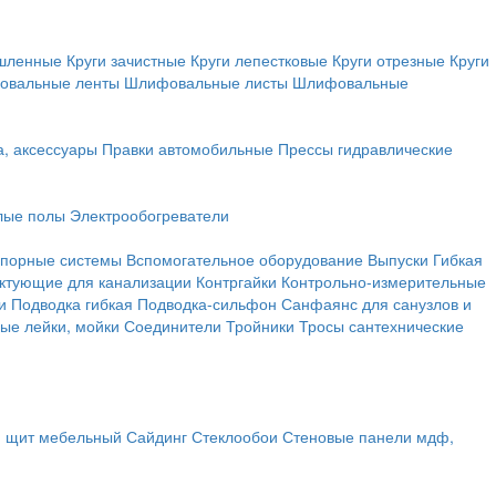
ышленные
Круги зачистные
Круги лепестковые
Круги отрезные
Круги
овальные ленты
Шлифовальные листы
Шлифовальные
а, аксессуары
Правки автомобильные
Прессы гидравлические
лые полы
Электрообогреватели
порные системы
Вспомогательное оборудование
Выпуски
Гибкая
ктующие для канализации
Контргайки
Контрольно-измерительные
и
Подводка гибкая
Подводка-сильфон
Санфаянс для санузлов и
ые лейки, мойки
Соединители
Тройники
Тросы сантехнические
, щит мебельный
Сайдинг
Стеклообои
Стеновые панели мдф,