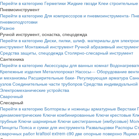
Перейти в категорию
Герметики
Жидкие гвозди
Клеи строительные
Пневмоинструмент
Перейти в категорию
Для компрессоров и пневмоинструмента-
Пне
пневмоподготовки
Разное
Ручной инструмент, оснастка, спецодежда
Перейти в категорию
Диски, пилки, шлиф. материалы для электро
инструмент
Монтажный инструмент
Ручной абразивный инструмен
Средства защиты, спецодежда
Столярно-слесарный инструмент
Сантехника
Перейти в категорию
Аксессуары для ванных комнат
Водонагреват
Крепежные изделия
Металлопрокат
Насосы---
Оборудование вент
и механизмы
Расширительные баки-
Регулирующая арматура
Сани
узлов
Соединительные части трубопров
Средства индивидуальной
Электромеханические устройства
Сварочный
Слесарный
Перейти в категорию
Болторезы и ножницы арматурные
Верстаки
динамометрические
Ключи комбинированные
Ключи крестовые
Кл
трубные
Ключи шарнирные
Ключи шестигранные (имбусовые)
Моло
Пинцеты
Пояса и сумки для инструмента
Развальцовки
Распоры
С
сварочных работ kraftool extrem c90 две опорные поверхно
Ящики 