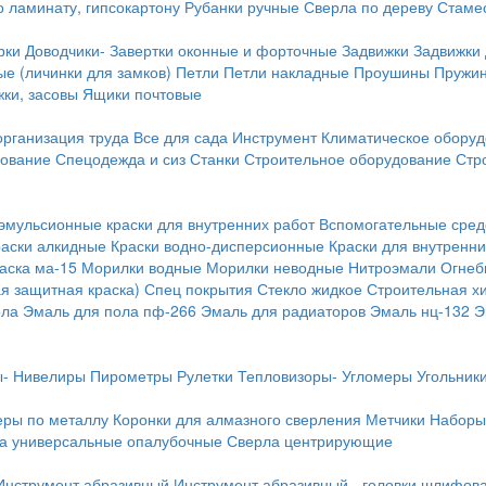
о ламинату, гипсокартону
Рубанки ручные
Сверла по дереву
Стамес
рки
Доводчики-
Завертки оконные и форточные
Задвижки
Задвижки
е (личинки для замков)
Петли
Петли накладные
Проушины
Пружи
ки, засовы
Ящики почтовые
организация труда
Все для сада
Инструмент
Климатическое обору
дование
Спецодежда и сиз
Станки
Строительное оборудование
Стр
эмульсионные краски для внутренних работ
Вспомогательные сред
раски алкидные
Краски водно-дисперсионные
Краски для внутренни
аска ма-15
Морилки водные
Морилки неводные
Нитроэмали
Огнеб
я защитная краска)
Спец покрытия
Стекло жидкое
Строительная х
ола
Эмаль для пола пф-266
Эмаль для радиаторов
Эмаль нц-132
Э
-
Нивелиры
Пирометры
Рулетки
Тепловизоры-
Угломеры
Угольник
еры по металлу
Коронки для алмазного сверления
Метчики
Наборы
а универсальные опалубочные
Сверла центрирующие
Инструмент абразивный
Инструмент абразивный - головки шлифов