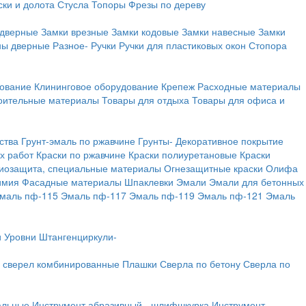
ки и долота
Стусла
Топоры
Фрезы по дереву
 дверные
Замки врезные
Замки кодовые
Замки навесные
Замки
ны дверные
Разное-
Ручки
Ручки для пластиковых окон
Стопора
дование
Клининговое оборудование
Крепеж
Расходные материалы
оительные материалы
Товары для отдыха
Товары для офиса и
ства
Грунт-эмаль по ржавчине
Грунты-
Декоративное покрытие
х работ
Краски по ржавчине
Краски полиуретановые
Краски
иозащита, специальные материалы
Огнезащитные краски
Олифа
имия
Фасадные материалы
Шпаклевки
Эмали
Эмали для бетонных
маль пф-115
Эмаль пф-117
Эмаль пф-119
Эмаль пф-121
Эмаль
и
Уровни
Штангенциркули-
 сверел комбинированные
Плашки
Сверла по бетону
Сверла по
альные
Инструмент абразивный - шлифшкурка
Инструмент