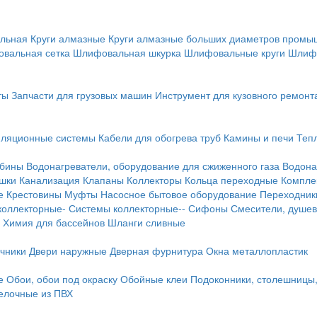
льная
Круги алмазные
Круги алмазные больших диаметров пром
вальная сетка
Шлифовальная шкурка
Шлифовальные круги
Шлиф
ты
Запчасти для грузовых машин
Инструмент для кузовного ремонт
иляционные системы
Кабели для обогрева труб
Камины и печи
Теп
абины
Водонагреватели, оборудование для сжиженного газа
Водона
ушки
Канализация
Клапаны
Коллекторы
Кольца переходные
Компле
е
Крестовины
Муфты
Насосное бытовое оборудование
Переходник
коллекторные-
Системы коллекторные--
Сифоны
Смесители, душев
Химия для бассейнов
Шланги сливные
ичники
Двери наружные
Дверная фурнитура
Окна металлопластик
е
Обои, обои под окраску
Обойные клеи
Подоконники, столешницы
делочные из ПВХ