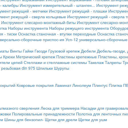
- калибры
Инструмент измерительный - штанген...
Инструмент реж
умент режущий - метчики
Инструмент режущий - плашки
Инструмен
умент режущий - сверла кольцевые
Инструмент режущий - сверла 
Инструмент слесарно-монтажный-биты
Инструмент слесарно-мон
отка
Наборы инструмента
Наборы режущего инструмента
Оборудо
я - тиски
Оснастка станочная - втулки переходные
Оснастка станоч
иверсально-сборочные приспос-ия
Усп-12 универсально-сборочные
маты
Винты
Гайки
Гвозди
Грузовой крепеж
Дюбели
Дюбель-гвозди,
ы
Крюки
Метрический крепеж
Пластины крепежные
Пластины, крон
ители цепей
Стеллажи и стеллажные системы
Такелаж
Талрепы
Тр
резьбовая din 975
Шпильки
Шурупы
покрытий
Ковровые покрытия
Ламинат
Линолеум
Плинтус
Плитка П
алмазного сверления
Леска для триммера
Насадки для гравирова
ожовки
Полировальные принадлежности
Полотна для ленточных пи
мм
Шины для бензопил-
Щетки для дрели
Щетки для ушм