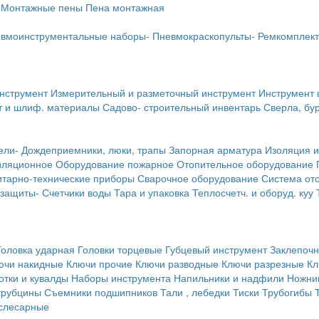
Монтажные пены
Пена монтажная
вмоинструментальные наборы-
Пневмокраскопульты-
Ремкомплект
инструмент
Измерительный и разметочный инструмент
Инструмент 
т и шлиф. материалы
Садово- строительный инвентарь
Сверла, бу
ели-
Дождеприемники, люки, трапы
Запорная арматура
Изоляция и
иляционное
Оборудование пожарное
Отопительное оборудование
тарно-технические приборы
Сварочное оборудование
Система от
 защиты-
Счетчики воды
Тара и упаковка
Теплосчетч. и оборуд. куу
Головка ударная
Головки торцевые
Губцевый инструмент
Заклепочн
ючи накидные
Ключи прочие
Ключи разводные
Ключи разрезные
Кл
тки и кувалды
Наборы инструмента
Напильники и надфили
Ножни
трубцины
Съемники подшипников
Тали , лебедки
Тиски
Трубогибы
слесарные