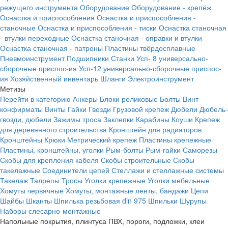
режущего инструмента
Оборудование
Оборудование - крепёж
Оснастка и приспособления
Оснастка и приспособления -
станочные
Оснастка и приспособления - тиски
Оснастка станочная
- втулки переходные
Оснастка станочная - оправки и втулки
Оснастка станочная - патроны
Пластины твёрдосплавные
Пневмоинструмент
Подшипники
Станки
Усп- 8 универсально-
сборочные приспос-ия
Усп-12 универсально-сборочные приспос-
ия
Хозяйственный инвентарь
Шланги
Электроинструмент
Метизы
Перейти в категорию
Анкеры
Блоки роликовые
Болты
Винт-
конфирматы
Винты
Гайки
Гвозди
Грузовой крепеж
Дюбели
Дюбель-
гвозди, дюбели
Зажимы троса
Заклепки
Карабины
Коуши
Крепеж
для деревянного строительства
Кронштейн для радиаторов
Кронштейны
Крюки
Метрический крепеж
Пластины крепежные
Пластины, кронштейны, уголки
Рым-болты
Рым-гайки
Саморезы
Скобы для крепления кабеля
Скобы строительные
Скобы
такелажные
Соединители цепей
Стеллажи и стеллажные системы
Такелаж
Талрепы
Тросы
Уголки крепежные
Уголки мебельные
Хомуты червячные
Хомуты, монтажные ленты, бандажи
Цепи
Шайбы
Шканты
Шпилька резьбовая din 975
Шпильки
Шурупы
Наборы слесарно-монтажные
Напольные покрытия, плинтуса ПВХ, пороги, подложки, клеи