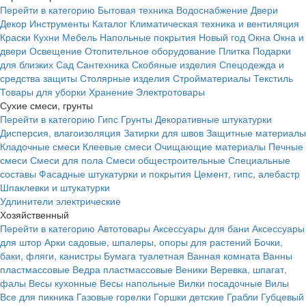
Перейти в категорию
Бытовая техника
Водоснабжение
Двери
Декор
Инструменты
Каталог
Климатическая техника и вентиляция
Краски
Кухни
Мебель
Напольные покрытия
Новый год
Окна
Окна и
двери
Освещение
Отопительное оборудование
Плитка
Подарки
для близких
Сад
Сантехника
Скобяные изделия
Спецодежда и
средства защиты
Столярные изделия
Стройматериалы
Текстиль
Товары для уборки
Хранение
Электротовары
Сухие смеси, грунты
Перейти в категорию
Гипс
Грунты
Декоративные штукатурки
Дисперсия, влагоизоляция
Затирки для швов
Защитные материалы
Кладочные смеси
Клеевые смеси
Очищающие материалы
Печные
смеси
Смеси для пола
Смеси общестроительные
Специальные
составы
Фасадные штукатурки и покрытия
Цемент, гипс, алебастр
Шпаклевки и штукатурки
Удлинители электрические
Хозяйственный
Перейти в категорию
Автотовары
Аксессуары для бани
Аксессуары
для штор
Арки садовые, шпалеры, опоры для растений
Бочки,
баки, фляги, канистры
Бумага туалетная
Ванная комната
Ванны
пластмассовые
Ведра пластмассовые
Веники
Веревка, шпагат,
фалы
Весы кухонные
Весы напольные
Вилки посадочные
Вилы
Все для пикника
Газовые горелки
Горшки детские
Грабли
Губцевый