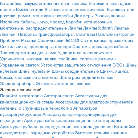
Батарейки, аккумуляторы
Бытовая техника
Вставки и накладные
панели
Выключатели
Выключатели автоматические
Выключатели,
розетки, рамки, монтажные коробки
Диммеры
Звонки, кнопки
Изолента
Кабель, шнур, провод
Коробки установочные,
монтажные, распределительные
Лампы
Лампы ledcraft
Лампы-
Лампы-
Патроны, трансформаторы, стартеры
Паяльники
Припой
Пробники
Розетки
Светильники ledcraft
Светильники, прожекторы
Светильники, прожекторы, фонари
Системы прокладки кабеля
Трансформаторы для ламп
Удлинители электрические-
Удлинители, колодки, вилки, тройники, силовые разъемы
Управление светом
Устройства защитного отключения (УЗО)
Шины
нулевые
Шины нулевые-
Шины соединительные
Щитки, ящики,
боксы, крепежные элементы
Щиты распределительные
Электроприборы
Элементы питания, звонки
Электротехнический
Перейти в категорию
Автотранспорт
Аксессуары для
канализационной системы
Аксессуары для электроинструментов
Антенны и спутниковые технологии
Аппаратура
пускорегулирующая
Аппаратура пускорегулирующая для
освещения
Арматура кабельная/изоляционные материалы
Арматура трубная, распределение, контроль давления
Батарейки,
аккумуляторы, зарядные устройства
Бытовая техника крупная