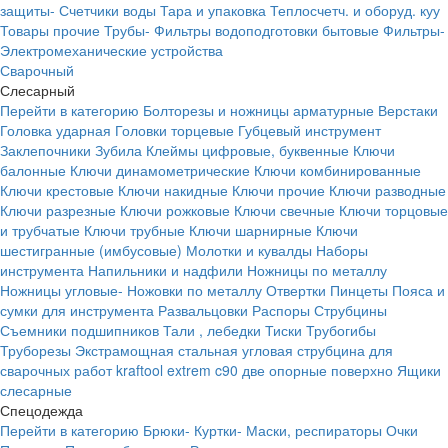
защиты-
Счетчики воды
Тара и упаковка
Теплосчетч. и оборуд. куу
Товары прочие
Трубы-
Фильтры водоподготовки бытовые
Фильтры-
Электромеханические устройства
Сварочный
Слесарный
Перейти в категорию
Болторезы и ножницы арматурные
Верстаки
Головка ударная
Головки торцевые
Губцевый инструмент
Заклепочники
Зубила
Клеймы цифровые, буквенные
Ключи
балонные
Ключи динамометрические
Ключи комбинированные
Ключи крестовые
Ключи накидные
Ключи прочие
Ключи разводные
Ключи разрезные
Ключи рожковые
Ключи свечные
Ключи торцовые
и трубчатые
Ключи трубные
Ключи шарнирные
Ключи
шестигранные (имбусовые)
Молотки и кувалды
Наборы
инструмента
Напильники и надфили
Ножницы по металлу
Ножницы угловые-
Ножовки по металлу
Отвертки
Пинцеты
Пояса и
сумки для инструмента
Развальцовки
Распоры
Струбцины
Съемники подшипников
Тали , лебедки
Тиски
Трубогибы
Труборезы
Экстрамощная стальная угловая струбцина для
сварочных работ kraftool extrem c90 две опорные поверхно
Ящики
слесарные
Спецодежда
Перейти в категорию
Брюки-
Куртки-
Маски, респираторы
Очки