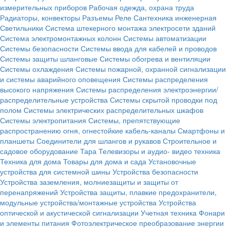
измерительных приборов
Рабочая одежда, охрана труда
Радиаторы, конвекторы
Разъемы
Реле
Сантехника инженерная
Светильники
Система штекерного монтажа электросети зданий
Система электромонтажных колонн
Системы автоматизации
Системы безопасности
Системы ввода для кабелей и проводов
Системы защиты шланговые
Системы обогрева и вентиляции
Системы охлаждения
Системы пожарной, охранной сигнализации
и системы аварийного оповещения
Системы распределения
высокого напряжения
Системы распределения электроэнергии/
распределительные устройства
Системы скрытой проводки под
полом
Системы электрических распределительных шкафов
Системы электропитания
Системы, препятствующие
распространению огня, огнестойкие кабель-каналы
Смартфоны и
планшеты
Соединители для шлангов и рукавов
Строительное и
садовое оборудование
Тара
Телевизоры и аудио- видео техника
Техника для дома
Товары для дома и сада
Установочные
устройства для системной шины
Устройства безопасности
Устройства заземления, молниезащиты и защиты от
перенапряжений
Устройства защиты, плавкие предохранители,
модульные устройства/монтажные устройства
Устройства
оптической и акустической сигнализации
Учетная техника
Фонари
и элементы питания
Фотоэлектрическое преобразование энергии