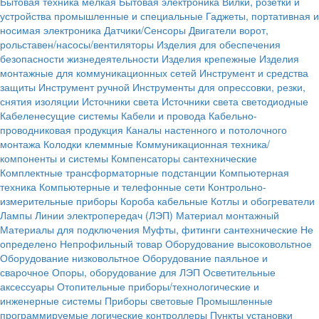
Бытовая техника мелкая
Бытовая электроника
Вилки, розетки и
устройства промышленные и специальные
Гаджеты, портативная и
носимая электроника
Датчики/Сенсоры
Двигатели ворот,
рольставен/насосы/вентиляторы
Изделия для обеспечения
безопасности жизнедеятельности
Изделия крепежные
Изделия
монтажные для коммуникационных сетей
Инструмент и средства
защиты
Инструмент ручной
Инструменты для опрессовки, резки,
снятия изоляции
Источники света
Источники света светодиодные
Кабеленесущие системы
Кабели и провода
Кабельно-
проводниковая продукция
Каналы настенного и потолочного
монтажа
Колодки клеммные
Коммуникационная техника/
компоненты и системы
Компенсаторы сантехнические
Комплектные трансформаторные подстанции
Компьютерная
техника
Компьютерные и телефонные сети
Контрольно-
измерительные приборы
Короба кабельные
Котлы и обогреватели
Лампы
Линии электропередач (ЛЭП)
Материал монтажный
Материалы для подключения
Муфты, фитинги сантехнические
Не
определено
Непрофильный товар
Оборудование высоковольтное
Оборудование низковольтное
Оборудование паяльное и
сварочное
Опоры, оборудование для ЛЭП
Осветительные
аксессуары
Отопительные приборы/технологические и
инженерные системы
Приборы световые
Промышленные
программируемые логические контроллеры
Пункты установки