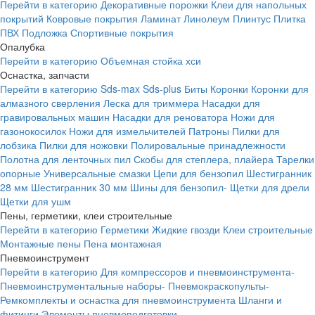
Перейти в категорию
Декоративные порожки
Клеи для напольных
покрытий
Ковровые покрытия
Ламинат
Линолеум
Плинтус
Плитка
ПВХ
Подложка
Спортивные покрытия
Опалубка
Перейти в категорию
Объемная стойка хси
Оснастка, запчасти
Перейти в категорию
Sds-max
Sds-plus
Биты
Коронки
Коронки для
алмазного сверления
Леска для триммера
Насадки для
гравировальных машин
Насадки для реноватора
Ножи для
газонокосилок
Ножи для измельчителей
Патроны
Пилки для
лобзика
Пилки для ножовки
Полировальные принадлежности
Полотна для ленточных пил
Скобы для степлера, плайера
Тарелки
опорные
Универсальные смазки
Цепи для бензопил
Шестигранник
28 мм
Шестигранник 30 мм
Шины для бензопил-
Щетки для дрели
Щетки для ушм
Пены, герметики, клеи строительные
Перейти в категорию
Герметики
Жидкие гвозди
Клеи строительные
Монтажные пены
Пена монтажная
Пневмоинструмент
Перейти в категорию
Для компрессоров и пневмоинструмента-
Пневмоинструментальные наборы-
Пневмокраскопульты-
Ремкомплекты и оснастка для пневмоинструмента
Шланги и
фитинги
Элементы пневмоподготовки