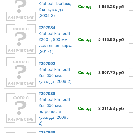
Kraftool fiberlass,
Склад
1 655.28 руб
2 кг, кувалда
(2008-2)
#297984
Kraftool kraftbuilt
2200 г, 900 мм,
Склад
5 413.86 руб
усиленная, кирка
(20171)
#297992
Kraftool kraftbuilt
Склад
2 607.75 руб
2кг, 350 мм,
кувалда (2006-2)
#297989
Kraftool kraftbuilt
2кг, 350 мм,
Склад
2 211.88 руб
остроносая
кувалда (20065-
2)
#297986