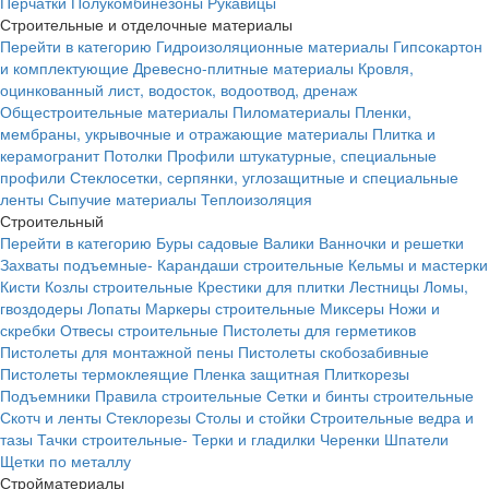
Перчатки
Полукомбинезоны
Рукавицы
Строительные и отделочные материалы
Перейти в категорию
Гидроизоляционные материалы
Гипсокартон
и комплектующие
Древесно-плитные материалы
Кровля,
оцинкованный лист, водосток, водоотвод, дренаж
Общестроительные материалы
Пиломатериалы
Пленки,
мембраны, укрывочные и отражающие материалы
Плитка и
керамогранит
Потолки
Профили штукатурные, специальные
профили
Стеклосетки, серпянки, углозащитные и специальные
ленты
Сыпучие материалы
Теплоизоляция
Строительный
Перейти в категорию
Буры садовые
Валики
Ванночки и решетки
Захваты подъемные-
Карандаши строительные
Кельмы и мастерки
Кисти
Козлы строительные
Крестики для плитки
Лестницы
Ломы,
гвоздодеры
Лопаты
Маркеры строительные
Миксеры
Ножи и
скребки
Отвесы строительные
Пистолеты для герметиков
Пистолеты для монтажной пены
Пистолеты скобозабивные
Пистолеты термоклеящие
Пленка защитная
Плиткорезы
Подъемники
Правила строительные
Сетки и бинты строительные
Скотч и ленты
Стеклорезы
Столы и стойки
Строительные ведра и
тазы
Тачки строительные-
Терки и гладилки
Черенки
Шпатели
Щетки по металлу
Стройматериалы