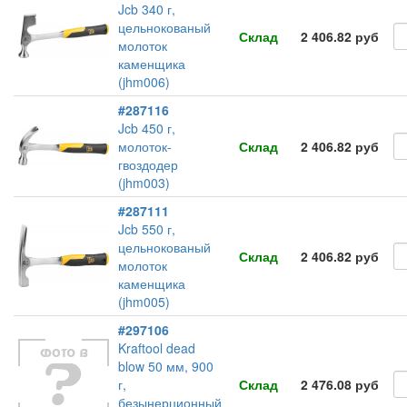
Jcb 340 г,
цельнокованый
Склад
2 406.82 руб
молоток
каменщика
(jhm006)
#287116
Jcb 450 г,
молоток-
Склад
2 406.82 руб
гвоздодер
(jhm003)
#287111
Jcb 550 г,
цельнокованый
Склад
2 406.82 руб
молоток
каменщика
(jhm005)
#297106
Kraftool dead
blow 50 мм, 900
г,
Склад
2 476.08 руб
безынерционный