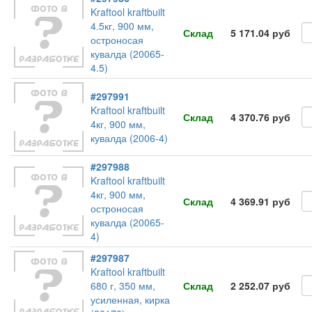
Kraftool kraftbuilt
4.5кг, 900 мм,
Склад
5 171.04 руб
остроносая
кувалда (20065-
4.5)
#297991
Kraftool kraftbuilt
Склад
4 370.76 руб
4кг, 900 мм,
кувалда (2006-4)
#297988
Kraftool kraftbuilt
4кг, 900 мм,
Склад
4 369.91 руб
остроносая
кувалда (20065-
4)
#297987
Kraftool kraftbuilt
680 г, 350 мм,
Склад
2 252.07 руб
усиленная, кирка