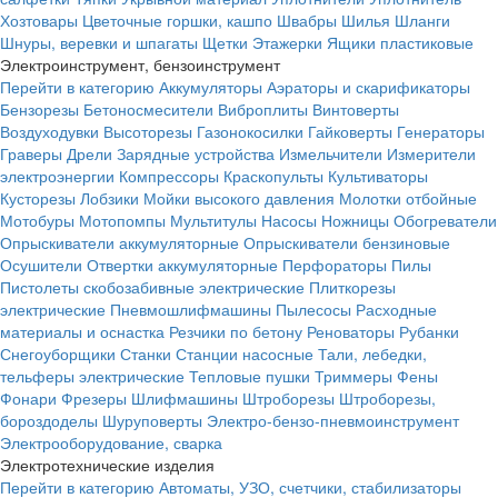
Хозтовары
Цветочные горшки, кашпо
Швабры
Шилья
Шланги
Шнуры, веревки и шпагаты
Щетки
Этажерки
Ящики пластиковые
Электроинструмент, бензоинструмент
Перейти в категорию
Аккумуляторы
Аэраторы и скарификаторы
Бензорезы
Бетоносмесители
Виброплиты
Винтоверты
Воздуходувки
Высоторезы
Газонокосилки
Гайковерты
Генераторы
Граверы
Дрели
Зарядные устройства
Измельчители
Измерители
электроэнергии
Компрессоры
Краскопульты
Культиваторы
Кусторезы
Лобзики
Мойки высокого давления
Молотки отбойные
Мотобуры
Мотопомпы
Мультитулы
Насосы
Ножницы
Обогреватели
Опрыскиватели аккумуляторные
Опрыскиватели бензиновые
Осушители
Отвертки аккумуляторные
Перфораторы
Пилы
Пистолеты скобозабивные электрические
Плиткорезы
электрические
Пневмошлифмашины
Пылесосы
Расходные
материалы и оснастка
Резчики по бетону
Реноваторы
Рубанки
Снегоуборщики
Станки
Станции насосные
Тали, лебедки,
тельферы электрические
Тепловые пушки
Триммеры
Фены
Фонари
Фрезеры
Шлифмашины
Штроборезы
Штроборезы,
бороздоделы
Шуруповерты
Электро-бензо-пневмоинструмент
Электрооборудование, сварка
Электротехнические изделия
Перейти в категорию
Автоматы, УЗО, счетчики, стабилизаторы