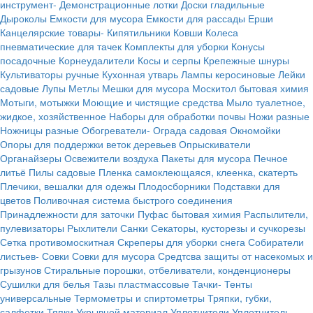
инструмент-
Демонстрационные лотки
Доски гладильные
Дыроколы
Емкости для мусора
Емкости для рассады
Ерши
Канцелярские товары-
Кипятильники
Ковши
Колеса
пневматические для тачек
Комплекты для уборки
Конусы
посадочные
Корнеудалители
Косы и серпы
Крепежные шнуры
Культиваторы ручные
Кухонная утварь
Лампы керосиновые
Лейки
садовые
Лупы
Метлы
Мешки для мусора
Москитол бытовая химия
Мотыги, мотыжки
Моющие и чистящие средства
Мыло туалетное,
жидкое, хозяйственное
Наборы для обработки почвы
Ножи разные
Ножницы разные
Обогреватели-
Ограда садовая
Окномойки
Опоры для поддержки веток деревьев
Опрыскиватели
Органайзеры
Освежители воздуха
Пакеты для мусора
Печное
литьё
Пилы садовые
Пленка самоклеющаяся, клеенка, скатерть
Плечики, вешалки для одежы
Плодосборники
Подставки для
цветов
Поливочная система быстрого соединения
Принадлежности для заточки
Пуфас бытовая химия
Распылители,
пулевизаторы
Рыхлители
Санки
Секаторы, кусторезы и сучкорезы
Сетка противомоскитная
Скреперы для уборки снега
Собиратели
листьев-
Совки
Совки для мусора
Средтсва защиты от насекомых и
грызунов
Стиральные порошки, отбеливатели, конденционеры
Сушилки для белья
Тазы пластмассовые
Тачки-
Тенты
универсальные
Термометры и спиртометры
Тряпки, губки,
салфетки
Тяпки
Укрывной материал
Уплотнители
Уплотнитель