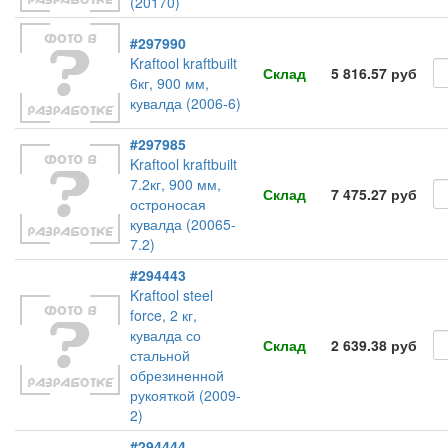
(20170)
#297990
Kraftool kraftbuilt
Склад
5 816.57 руб
6кг, 900 мм,
кувалда (2006-6)
#297985
Kraftool kraftbuilt
7.2кг, 900 мм,
Склад
7 475.27 руб
остроносая
кувалда (20065-
7.2)
#294443
Kraftool steel
force, 2 кг,
кувалда со
Склад
2 639.38 руб
стальной
обрезиненной
рукояткой (2009-
2)
#294444