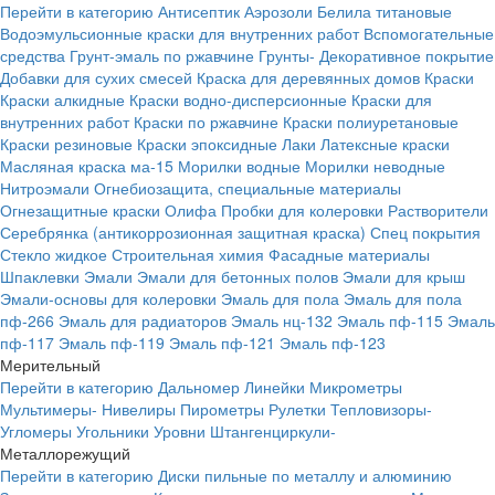
Перейти в категорию
Антисептик
Аэрозоли
Белила титановые
Водоэмульсионные краски для внутренних работ
Вспомогательные
средства
Грунт-эмаль по ржавчине
Грунты-
Декоративное покрытие
Добавки для сухих смесей
Краска для деревянных домов
Краски
Краски алкидные
Краски водно-дисперсионные
Краски для
внутренних работ
Краски по ржавчине
Краски полиуретановые
Краски резиновые
Краски эпоксидные
Лаки
Латексные краски
Масляная краска ма-15
Морилки водные
Морилки неводные
Нитроэмали
Огнебиозащита, специальные материалы
Огнезащитные краски
Олифа
Пробки для колеровки
Растворители
Серебрянка (антикоррозионная защитная краска)
Спец покрытия
Стекло жидкое
Строительная химия
Фасадные материалы
Шпаклевки
Эмали
Эмали для бетонных полов
Эмали для крыш
Эмали-основы для колеровки
Эмаль для пола
Эмаль для пола
пф-266
Эмаль для радиаторов
Эмаль нц-132
Эмаль пф-115
Эмаль
пф-117
Эмаль пф-119
Эмаль пф-121
Эмаль пф-123
Мерительный
Перейти в категорию
Дальномер
Линейки
Микрометры
Мультимеры-
Нивелиры
Пирометры
Рулетки
Тепловизоры-
Угломеры
Угольники
Уровни
Штангенциркули-
Металлорежущий
Перейти в категорию
Диски пильные по металлу и алюминию