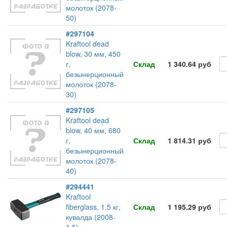
молоток (2078-
50)
#297104
Kraftool dead
blow, 30 мм, 450
г,
Склад
1 340.64 руб
безынерционный
молоток (2078-
30)
#297105
Kraftool dead
blow, 40 мм, 680
г,
Склад
1 814.31 руб
безынерционный
молоток (2078-
40)
#294441
Kraftool
fiberglass, 1.5 кг,
Склад
1 195.29 руб
кувалда (2008-