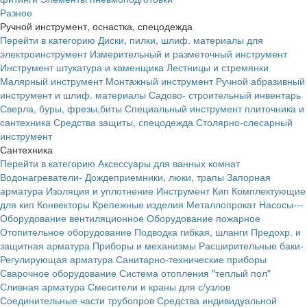
Разное
Ручной инструмент, оснастка, спецодежда
Перейти в категорию
Диски, пилки, шлиф. материалы для
электроинструмент
Измерительный и разметочный инструмент
Инструмент штукатура и каменщика
Лестницы и стремянки
Малярный инструмент
Монтажный инструмент
Ручной абразивный
инструмент и шлиф. материалы
Садово- строительный инвентарь
Сверла, буры, фрезы,биты
Специальный инструмент плиточника и
сантехника
Средства защиты, спецодежда
Столярно-слесарный
инструмент
Сантехника
Перейти в категорию
Аксессуары для ванных комнат
Водонагреватели-
Дождеприемники, люки, трапы
Запорная
арматура
Изоляция и уплотнение
Инструмент
Кип
Комплектующие
для кип
Конвекторы
Крепежные изделия
Металлопрокат
Насосы---
Оборудование вентиляционное
Оборудование пожарное
Отопительное оборудование
Подводка гибкая, шланги
Предохр. и
защитная арматура
Приборы и механизмы
Расширительные баки-
Регулирующая арматура
Санитарно-технические приборы
Сварочное оборудование
Система отопления "теплый пол"
Сливная арматура
Смесители и краны для с/узлов
Соединительные части трубопров
Средства индивидуальной