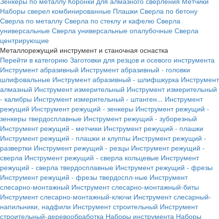
Зенкеры по металлу
Коронки для алмазного сверления
Метчики
Наборы сверел комбинированные
Плашки
Сверла по бетону
Сверла по металлу
Сверла по стеклу и кафелю
Сверла
универсальные
Сверла универсальные опалубочные
Сверла
центрирующие
Металлорежущий инструмент и станочная оснастка
Перейти в категорию
Заготовки для резцов и осевого инструмента
Инструмент абразивный
Инструмент абразивный - головки
шлифовальные
Инструмент абразивный - шлифшкурка
Инструмент
алмазный
Инструмент измерительный
Инструмент измерительный
- калибры
Инструмент измерительный - штанген...
Инструмент
режущий
Инструмент режущий - зенкеры
Инструмент режущий -
зенкеры твердосплавные
Инструмент режущий - зуборезный
Инструмент режущий - метчики
Инструмент режущий - плашки
Инструмент режущий - плашки и клуппы
Инструмент режущий -
развертки
Инструмент режущий - резцы
Инструмент режущий -
сверла
Инструмент режущий - сверла кольцевые
Инструмент
режущий - сверла твердосплавные
Инструмент режущий - фрезы
Инструмент режущий - фрезы твердоспл-ные
Инструмент
слесарно-монтажный
Инструмент слесарно-монтажный-биты
Инструмент слесарно-монтажный-ключи
Инструмент слесарный-
напильники, надфили
Инструмент строительный
Инструмент
строительный-деревообработка
Наборы инструмента
Наборы