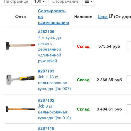
Toggle Dropdown
Toggle Dropdown
На странице
100
Отображение
Сортировать
Фото
по
Наличие
Цена
(От дор
наименованию
#282106
7 кг кувалда
литая с
Склад
575.54 руб
деревянной
удлинённой
рукояткой
#287103
Jcb 1.13 кг,
Склад
2 368.35 руб
цельнокованая
кувалда (jhm007)
#287102
Jcb 3 кг,
Склад
3 404.61 руб
цельнокованая
кувалда (jhm010)
#287118