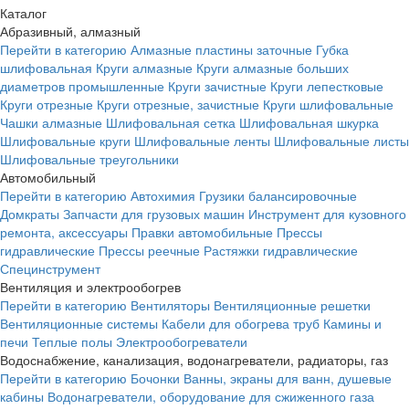
Каталог
Абразивный, алмазный
Перейти в категорию
Алмазные пластины заточные
Губка
шлифовальная
Круги алмазные
Круги алмазные больших
диаметров промышленные
Круги зачистные
Круги лепестковые
Круги отрезные
Круги отрезные, зачистные
Круги шлифовальные
Чашки алмазные
Шлифовальная сетка
Шлифовальная шкурка
Шлифовальные круги
Шлифовальные ленты
Шлифовальные листы
Шлифовальные треугольники
Автомобильный
Перейти в категорию
Автохимия
Грузики балансировочные
Домкраты
Запчасти для грузовых машин
Инструмент для кузовного
ремонта, аксессуары
Правки автомобильные
Прессы
гидравлические
Прессы реечные
Растяжки гидравлические
Специнструмент
Вентиляция и электрообогрев
Перейти в категорию
Вентиляторы
Вентиляционные решетки
Вентиляционные системы
Кабели для обогрева труб
Камины и
печи
Теплые полы
Электрообогреватели
Водоснабжение, канализация, водонагреватели, радиаторы, газ
Перейти в категорию
Бочонки
Ванны, экраны для ванн, душевые
кабины
Водонагреватели, оборудование для сжиженного газа