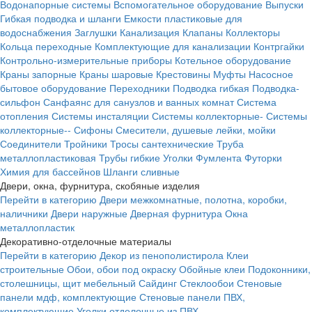
Водонапорные системы
Вспомогательное оборудование
Выпуски
Гибкая подводка и шланги
Емкости пластиковые для
водоснабжения
Заглушки
Канализация
Клапаны
Коллекторы
Кольца переходные
Комплектующие для канализации
Контргайки
Контрольно-измерительные приборы
Котельное оборудование
Краны запорные
Краны шаровые
Крестовины
Муфты
Насосное
бытовое оборудование
Переходники
Подводка гибкая
Подводка-
сильфон
Санфаянс для санузлов и ванных комнат
Система
отопления
Системы инсталяции
Системы коллекторные-
Системы
коллекторные--
Сифоны
Смесители, душевые лейки, мойки
Соединители
Тройники
Тросы сантехнические
Труба
металлопластиковая
Трубы гибкие
Уголки
Фумлента
Футорки
Химия для бассейнов
Шланги сливные
Двери, окна, фурнитура, скобяные изделия
Перейти в категорию
Двери межкомнатные, полотна, коробки,
наличники
Двери наружные
Дверная фурнитура
Окна
металлопластик
Декоративно-отделочные материалы
Перейти в категорию
Декор из пенополистирола
Клеи
строительные
Обои, обои под окраску
Обойные клеи
Подоконники,
столешницы, щит мебельный
Сайдинг
Стеклообои
Стеновые
панели мдф, комплектующие
Стеновые панели ПВХ,
комплектующие
Уголки отделочные из ПВХ