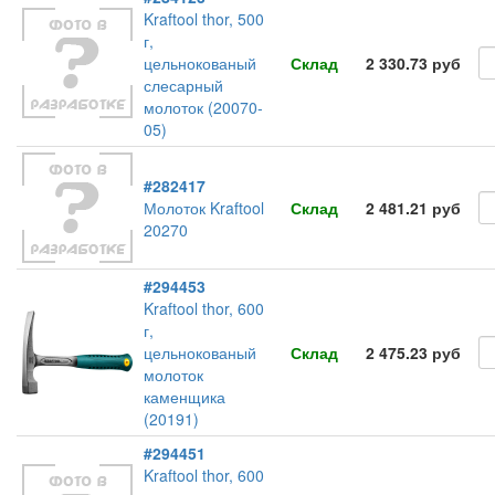
Kraftool thor, 500
г,
цельнокованый
Склад
2 330.73 руб
слесарный
молоток (20070-
05)
#282417
Молоток Kraftool
Склад
2 481.21 руб
20270
#294453
Kraftool thor, 600
г,
цельнокованый
Склад
2 475.23 руб
молоток
каменщика
(20191)
#294451
Kraftool thor, 600