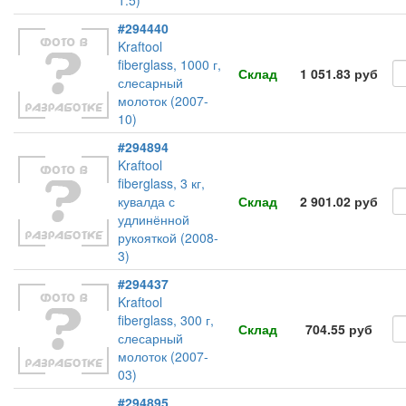
1.5)
#294440
Kraftool
fiberglass, 1000 г,
Склад
1 051.83 руб
слесарный
молоток (2007-
10)
#294894
Kraftool
fiberglass, 3 кг,
кувалда с
Склад
2 901.02 руб
удлинённой
рукояткой (2008-
3)
#294437
Kraftool
fiberglass, 300 г,
Склад
704.55 руб
слесарный
молоток (2007-
03)
#294895