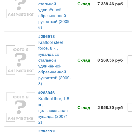
стальной
Склад
7 338.46 руб
удлинённой
обрезиненной
рукояткой (2009-
6)
#296913
Kraftool steel
force, 8 кг,
кувалда со
стальной
Склад
8 269.56 руб
удлинённой
обрезиненной
рукояткой (2009-
8)
#283946
Kraftool thor, 1.5
кг,
Склад
2 958.30 руб
цельнокованая
кувалда (20071-
2)
#284123