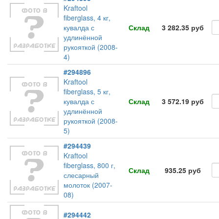
Kraftool
fiberglass, 4 кг,
кувалда с
Склад
3 282.35 руб
удлинённой
рукояткой (2008-
4)
#294896
Kraftool
fiberglass, 5 кг,
кувалда с
Склад
3 572.19 руб
удлинённой
рукояткой (2008-
5)
#294439
Kraftool
fiberglass, 800 г,
Склад
935.25 руб
слесарный
молоток (2007-
08)
#294442