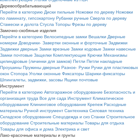
Деревообрабатывающий
Перейти в категорию
Диски пильные
Ножовки по дереву
Ножовки
по ламинату, гипсокартону
Рубанки ручные
Сверла по дереву
Стамески и долота
Стусла
Топоры
Фрезы по дереву
Замочно-скобяные изделия
Перейти в категорию
Велосипедные замки
Вешалки
Дверные
номерки
Доводчики-
Завертки оконные и форточные
Задвижки
Задвижки дверные
Замки врезные
Замки кодовые
Замки навесные
Замки почтовые
Защелки
Комплектующие
Крючки
Механизмы
цилиндровые (личинки для замков)
Петли
Петли накладные
Проушины
Пружины дверные
Разное-
Ручки
Ручки для пластиковых
окон
Стопора
Уголки оконные
Фиксаторы
Шарики-фиксаторы
Шпингалеты, задвижки, засовы
Ящики почтовые
Инструмент
Перейти в категорию
Автогаражное оборудование
Безопасность и
организация труда
Все для сада
Инструмент
Климатическое
оборудование
Клининговое оборудование
Крепеж
Расходные
материалы
Ручной инструмент
Сантехника
Силовая техника
Складское оборудование
Спецодежда и сиз
Станки
Строительное
оборудование
Строительные материалы
Товары для отдыха
Товары для офиса и дома
Электрика и свет
Лако-красочные материалы и грунты