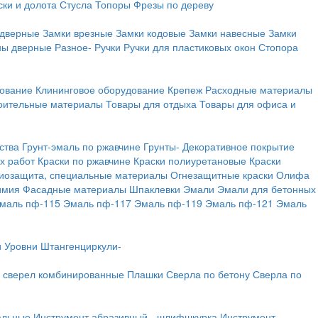
ки и долота
Стусла
Топоры
Фрезы по дереву
 дверные
Замки врезные
Замки кодовые
Замки навесные
Замки
ны дверные
Разное-
Ручки
Ручки для пластиковых окон
Стопора
дование
Клининговое оборудование
Крепеж
Расходные материалы
оительные материалы
Товары для отдыха
Товары для офиса и
ства
Грунт-эмаль по ржавчине
Грунты-
Декоративное покрытие
х работ
Краски по ржавчине
Краски полиуретановые
Краски
иозащита, специальные материалы
Огнезащитные краски
Олифа
имия
Фасадные материалы
Шпаклевки
Эмали
Эмали для бетонных
маль пф-115
Эмаль пф-117
Эмаль пф-119
Эмаль пф-121
Эмаль
и
Уровни
Штангенциркули-
 сверел комбинированные
Плашки
Сверла по бетону
Сверла по
альные
Инструмент абразивный - шлифшкурка
Инструмент