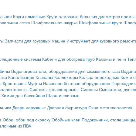
льная
Круги алмазные
Круги алмазные больших диаметров пром
вальная сетка
Шлифовальная шкурка
Шлифовальные круги
Шлиф
ты
Запчасти для грузовых машин
Инструмент для кузовного ремонт
иляционные системы
Кабели для обогрева труб
Камины и печи
Теп
абины
Водонагреватели, оборудование для сжиженного газа
Водона
ушки
Канализация
Клапаны
Коллекторы
Кольца переходные
Компле
е
Крестовины
Муфты
Насосное бытовое оборудование
Переходник
коллекторные-
Системы коллекторные--
Сифоны
Смесители, душев
Химия для бассейнов
Шланги сливные
ичники
Двери наружные
Дверная фурнитура
Окна металлопластик
е
Обои, обои под окраску
Обойные клеи
Подоконники, столешницы
делочные из ПВХ