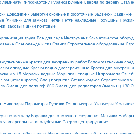
о ламинату, гипсокартону
Рубанки ручные
Сверла по дереву
Стамес
рки
Доводчики-
Завертки оконные и форточные
Задвижки
Задвижки
е (личинки для замков)
Петли
Петли накладные
Проушины
Пружи
ки, засовы
Ящики почтовые
организация труда
Все для сада
Инструмент
Климатическое обору
дование
Спецодежда и сиз
Станки
Строительное оборудование
Стр
эмульсионные краски для внутренних работ
Вспомогательные сред
раски алкидные
Краски водно-дисперсионные
Краски для внутренни
аска ма-15
Морилки водные
Морилки неводные
Нитроэмали
Огнеб
я защитная краска)
Спец покрытия
Стекло жидкое
Строительная х
ола
Эмаль для пола пф-266
Эмаль для радиаторов
Эмаль нц-132
Э
-
Нивелиры
Пирометры
Рулетки
Тепловизоры-
Угломеры
Угольник
еры по металлу
Коронки для алмазного сверления
Метчики
Наборы
а универсальные опалубочные
Сверла центрирующие
Инструмент абразивный
Инструмент абразивный - головки шлифов