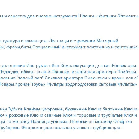
ы и оснастка для пневмоинструмента
Шланги и фитинги
Элементы
штукатура и каменщика
Лестницы и стремянки
Малярный
ры, фрезы,биты
Специальный инструмент плиточника и сантехника
 уплотнение
Инструмент
Кип
Комплектующие для кип
Конвекторы
Подводка гибкая, шланги
Предохр. и защитная арматура
Приборы
опления "теплый пол"
Сливная арматура
Смесители и краны для с/
Товары прочие
Трубы-
Фильтры водоподготовки бытовые
Фильтры-
ики
Зубила
Клеймы цифровые, буквенные
Ключи балонные
Ключи
ючи рожковые
Ключи свечные
Ключи торцовые и трубчатые
Ключи
цы по металлу
Ножницы угловые-
Ножовки по металлу
Отвертки
Труборезы
Экстрамощная стальная угловая струбцина для