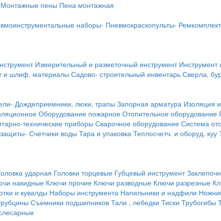
Монтажные пены
Пена монтажная
вмоинструментальные наборы-
Пневмокраскопульты-
Ремкомплект
инструмент
Измерительный и разметочный инструмент
Инструмент 
т и шлиф. материалы
Садово- строительный инвентарь
Сверла, бу
ели-
Дождеприемники, люки, трапы
Запорная арматура
Изоляция и
иляционное
Оборудование пожарное
Отопительное оборудование
тарно-технические приборы
Сварочное оборудование
Система от
 защиты-
Счетчики воды
Тара и упаковка
Теплосчетч. и оборуд. куу
Головка ударная
Головки торцевые
Губцевый инструмент
Заклепочн
ючи накидные
Ключи прочие
Ключи разводные
Ключи разрезные
Кл
тки и кувалды
Наборы инструмента
Напильники и надфили
Ножни
трубцины
Съемники подшипников
Тали , лебедки
Тиски
Трубогибы
слесарные