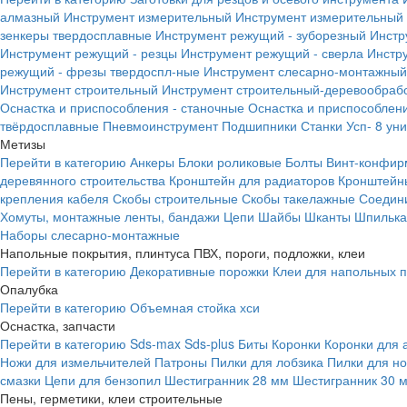
алмазный
Инструмент измерительный
Инструмент измерительный 
зенкеры твердосплавные
Инструмент режущий - зуборезный
Инстр
Инструмент режущий - резцы
Инструмент режущий - сверла
Инстр
режущий - фрезы твердоспл-ные
Инструмент слесарно-монтажный
Инструмент строительный
Инструмент строительный-деревообраб
Оснастка и приспособления - станочные
Оснастка и приспособлени
твёрдосплавные
Пневмоинструмент
Подшипники
Станки
Усп- 8 ун
Метизы
Перейти в категорию
Анкеры
Блоки роликовые
Болты
Винт-конфир
деревянного строительства
Кронштейн для радиаторов
Кронштейн
крепления кабеля
Скобы строительные
Скобы такелажные
Соедин
Хомуты, монтажные ленты, бандажи
Цепи
Шайбы
Шканты
Шпилька 
Наборы слесарно-монтажные
Напольные покрытия, плинтуса ПВХ, пороги, подложки, клеи
Перейти в категорию
Декоративные порожки
Клеи для напольных 
Опалубка
Перейти в категорию
Объемная стойка хси
Оснастка, запчасти
Перейти в категорию
Sds-max
Sds-plus
Биты
Коронки
Коронки для 
Ножи для измельчителей
Патроны
Пилки для лобзика
Пилки для н
смазки
Цепи для бензопил
Шестигранник 28 мм
Шестигранник 30 
Пены, герметики, клеи строительные