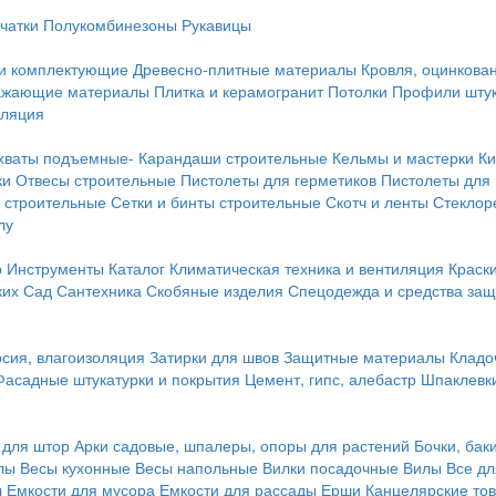
чатки
Полукомбинезоны
Рукавицы
 и комплектующие
Древесно-плитные материалы
Кровля, оцинкован
ражающие материалы
Плитка и керамогранит
Потолки
Профили штук
оляция
хваты подъемные-
Карандаши строительные
Кельмы и мастерки
Ки
ки
Отвесы строительные
Пистолеты для герметиков
Пистолеты для
 строительные
Сетки и бинты строительные
Скотч и ленты
Стеклор
лу
р
Инструменты
Каталог
Климатическая техника и вентиляция
Краск
ких
Сад
Сантехника
Скобяные изделия
Спецодежда и средства за
сия, влагоизоляция
Затирки для швов
Защитные материалы
Кладо
Фасадные штукатурки и покрытия
Цемент, гипс, алебастр
Шпаклевки
 для штор
Арки садовые, шпалеры, опоры для растений
Бочки, бак
лы
Весы кухонные
Весы напольные
Вилки посадочные
Вилы
Все дл
ы
Емкости для мусора
Емкости для рассады
Ерши
Канцелярские то