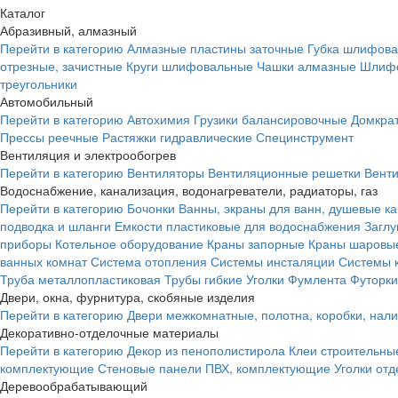
Каталог
Абразивный, алмазный
Перейти в категорию
Алмазные пластины заточные
Губка шлифова
отрезные, зачистные
Круги шлифовальные
Чашки алмазные
Шлифо
треугольники
Автомобильный
Перейти в категорию
Автохимия
Грузики балансировочные
Домкра
Прессы реечные
Растяжки гидравлические
Специнструмент
Вентиляция и электрообогрев
Перейти в категорию
Вентиляторы
Вентиляционные решетки
Вент
Водоснабжение, канализация, водонагреватели, радиаторы, газ
Перейти в категорию
Бочонки
Ванны, экраны для ванн, душевые к
подводка и шланги
Емкости пластиковые для водоснабжения
Загл
приборы
Котельное оборудование
Краны запорные
Краны шаровы
ванных комнат
Система отопления
Системы инсталяции
Системы 
Труба металлопластиковая
Трубы гибкие
Уголки
Фумлента
Футорки
Двери, окна, фурнитура, скобяные изделия
Перейти в категорию
Двери межкомнатные, полотна, коробки, нал
Декоративно-отделочные материалы
Перейти в категорию
Декор из пенополистирола
Клеи строительны
комплектующие
Стеновые панели ПВХ, комплектующие
Уголки от
Деревообрабатывающий