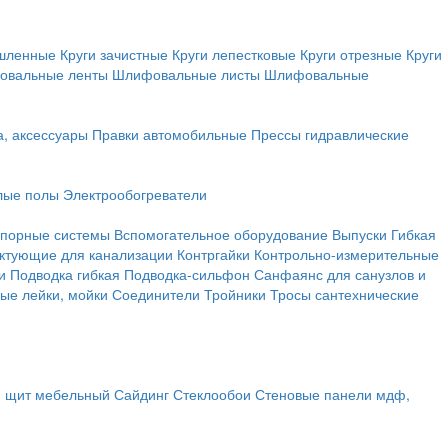
ышленные
Круги зачистные
Круги лепестковые
Круги отрезные
Круги
овальные ленты
Шлифовальные листы
Шлифовальные
а, аксессуары
Правки автомобильные
Прессы гидравлические
лые полы
Электрообогреватели
порные системы
Вспомогательное оборудование
Выпуски
Гибкая
ктующие для канализации
Контргайки
Контрольно-измерительные
и
Подводка гибкая
Подводка-сильфон
Санфаянс для санузлов и
ые лейки, мойки
Соединители
Тройники
Тросы сантехнические
, щит мебельный
Сайдинг
Стеклообои
Стеновые панели мдф,