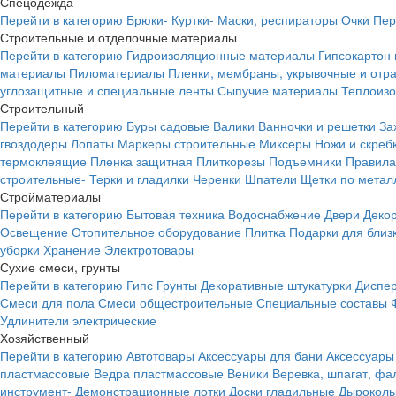
Спецодежда
Перейти в категорию
Брюки-
Куртки-
Маски, респираторы
Очки
Пер
Строительные и отделочные материалы
Перейти в категорию
Гидроизоляционные материалы
Гипсокартон
материалы
Пиломатериалы
Пленки, мембраны, укрывочные и от
углозащитные и специальные ленты
Сыпучие материалы
Теплоиз
Строительный
Перейти в категорию
Буры садовые
Валики
Ванночки и решетки
За
гвоздодеры
Лопаты
Маркеры строительные
Миксеры
Ножи и скреб
термоклеящие
Пленка защитная
Плиткорезы
Подъемники
Правила
строительные-
Терки и гладилки
Черенки
Шпатели
Щетки по метал
Стройматериалы
Перейти в категорию
Бытовая техника
Водоснабжение
Двери
Деко
Освещение
Отопительное оборудование
Плитка
Подарки для близ
уборки
Хранение
Электротовары
Сухие смеси, грунты
Перейти в категорию
Гипс
Грунты
Декоративные штукатурки
Диспер
Смеси для пола
Смеси общестроительные
Специальные составы
Удлинители электрические
Хозяйственный
Перейти в категорию
Автотовары
Аксессуары для бани
Аксессуары
пластмассовые
Ведра пластмассовые
Веники
Веревка, шпагат, фа
инструмент-
Демонстрационные лотки
Доски гладильные
Дырокол