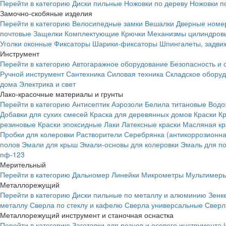
Перейти в категорию
Диски пильные
Ножовки по дереву
Ножовки п
Замочно-скобяные изделия
Перейти в категорию
Велосипедные замки
Вешалки
Дверные номе
почтовые
Защелки
Комплектующие
Крючки
Механизмы цилиндровы
Уголки оконные
Фиксаторы
Шарики-фиксаторы
Шпингалеты, задвиж
Инструмент
Перейти в категорию
Автогаражное оборудование
Безопасность и 
Ручной инструмент
Сантехника
Силовая техника
Складское обору
дома
Электрика и свет
Лако-красочные материалы и грунты
Перейти в категорию
Антисептик
Аэрозоли
Белила титановые
Водо
Добавки для сухих смесей
Краска для деревянных домов
Краски
К
резиновые
Краски эпоксидные
Лаки
Латексные краски
Масляная кр
Пробки для колеровки
Растворители
Серебрянка (антикоррозионна
полов
Эмали для крыш
Эмали-основы для колеровки
Эмаль для п
пф-123
Мерительный
Перейти в категорию
Дальномер
Линейки
Микрометры
Мультимеры
Металлорежущий
Перейти в категорию
Диски пильные по металлу и алюминию
Зенк
металлу
Сверла по стеклу и кафелю
Сверла универсальные
Сверл
Металлорежущий инструмент и станочная оснастка
Перейти в категорию
Заготовки для резцов и осевого инструмента