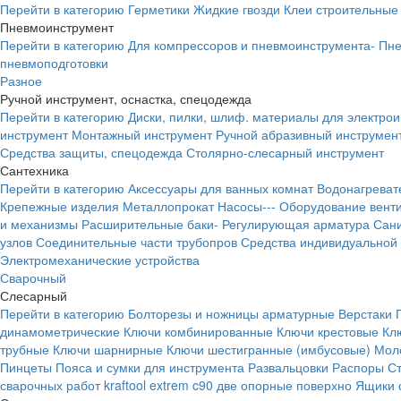
Перейти в категорию
Герметики
Жидкие гвозди
Клеи строительные
Пневмоинструмент
Перейти в категорию
Для компрессоров и пневмоинструмента-
Пне
пневмоподготовки
Разное
Ручной инструмент, оснастка, спецодежда
Перейти в категорию
Диски, пилки, шлиф. материалы для электро
инструмент
Монтажный инструмент
Ручной абразивный инструмен
Средства защиты, спецодежда
Столярно-слесарный инструмент
Сантехника
Перейти в категорию
Аксессуары для ванных комнат
Водонагреват
Крепежные изделия
Металлопрокат
Насосы---
Оборудование вент
и механизмы
Расширительные баки-
Регулирующая арматура
Сани
узлов
Соединительные части трубопров
Средства индивидуальной
Электромеханические устройства
Сварочный
Слесарный
Перейти в категорию
Болторезы и ножницы арматурные
Верстаки
динамометрические
Ключи комбинированные
Ключи крестовые
Кл
трубные
Ключи шарнирные
Ключи шестигранные (имбусовые)
Моло
Пинцеты
Пояса и сумки для инструмента
Развальцовки
Распоры
С
сварочных работ kraftool extrem c90 две опорные поверхно
Ящики 