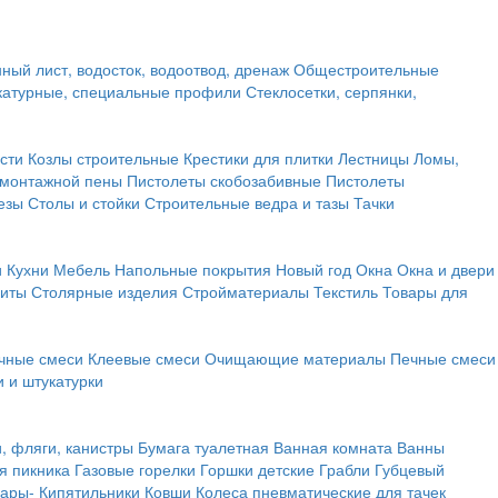
ный лист, водосток, водоотвод, дренаж
Общестроительные
атурные, специальные профили
Стеклосетки, серпянки,
сти
Козлы строительные
Крестики для плитки
Лестницы
Ломы,
 монтажной пены
Пистолеты скобозабивные
Пистолеты
езы
Столы и стойки
Строительные ведра и тазы
Тачки
и
Кухни
Мебель
Напольные покрытия
Новый год
Окна
Окна и двери
щиты
Столярные изделия
Стройматериалы
Текстиль
Товары для
чные смеси
Клеевые смеси
Очищающие материалы
Печные смеси
 и штукатурки
и, фляги, канистры
Бумага туалетная
Ванная комната
Ванны
я пикника
Газовые горелки
Горшки детские
Грабли
Губцевый
вары-
Кипятильники
Ковши
Колеса пневматические для тачек