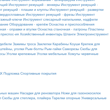
ущий
Инструмент режущий - зенкеры
Инструмент режущий -
т режущий - плашки и клуппы
Инструмент режущий - развертки
твердосплавные
Инструмент режущий - фрезы
Инструмент
тажный-ключи
Инструмент слесарный-напильники, надфили
вание
Оборудование - крепёж
Оснастка и приспособления
ная - оправки и втулки
Оснастка станочная - патроны
Пластины
 приспос-ия
Хозяйственный инвентарь
Шланги
Электроинструмент
 дюбели
Зажимы троса
Заклепки
Карабины
Коуши
Крепеж для
штейны, уголки
Рым-болты
Рым-гайки
Саморезы
Скобы для
осы
Уголки крепежные
Уголки мебельные
Хомуты червячные
ВХ
Подложка
Спортивные покрытия
льных машин
Насадки для реноватора
Ножи для газонокосилок
л
Скобы для степлера, плайера
Тарелки опорные
Универсальные