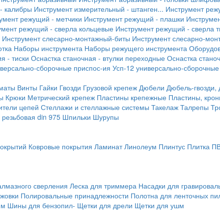
- калибры
Инструмент измерительный - штанген...
Инструмент реж
умент режущий - метчики
Инструмент режущий - плашки
Инструмен
умент режущий - сверла кольцевые
Инструмент режущий - сверла 
Инструмент слесарно-монтажный-биты
Инструмент слесарно-мон
отка
Наборы инструмента
Наборы режущего инструмента
Оборудо
я - тиски
Оснастка станочная - втулки переходные
Оснастка станоч
иверсально-сборочные приспос-ия
Усп-12 универсально-сборочные
маты
Винты
Гайки
Гвозди
Грузовой крепеж
Дюбели
Дюбель-гвозди,
ы
Крюки
Метрический крепеж
Пластины крепежные
Пластины, крон
ители цепей
Стеллажи и стеллажные системы
Такелаж
Талрепы
Тр
резьбовая din 975
Шпильки
Шурупы
покрытий
Ковровые покрытия
Ламинат
Линолеум
Плинтус
Плитка П
алмазного сверления
Леска для триммера
Насадки для гравирова
ожовки
Полировальные принадлежности
Полотна для ленточных пи
мм
Шины для бензопил-
Щетки для дрели
Щетки для ушм