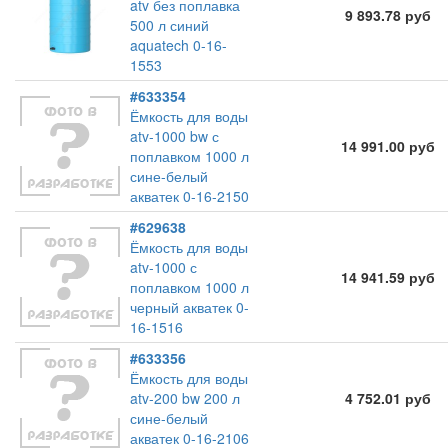
atv без поплавка
9 893.78 руб
500 л синий
aquatech 0-16-
1553
#633354
Ёмкость для воды
atv-1000 bw с
14 991.00 руб
поплавком 1000 л
сине-белый
акватек 0-16-2150
#629638
Ёмкость для воды
atv-1000 с
14 941.59 руб
поплавком 1000 л
черный акватек 0-
16-1516
#633356
Ёмкость для воды
atv-200 bw 200 л
4 752.01 руб
сине-белый
акватек 0-16-2106