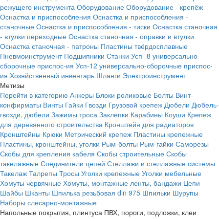
режущего инструмента
Оборудование
Оборудование - крепёж
Оснастка и приспособления
Оснастка и приспособления -
станочные
Оснастка и приспособления - тиски
Оснастка станочная
- втулки переходные
Оснастка станочная - оправки и втулки
Оснастка станочная - патроны
Пластины твёрдосплавные
Пневмоинструмент
Подшипники
Станки
Усп- 8 универсально-
сборочные приспос-ия
Усп-12 универсально-сборочные приспос-
ия
Хозяйственный инвентарь
Шланги
Электроинструмент
Метизы
Перейти в категорию
Анкеры
Блоки роликовые
Болты
Винт-
конфирматы
Винты
Гайки
Гвозди
Грузовой крепеж
Дюбели
Дюбель-
гвозди, дюбели
Зажимы троса
Заклепки
Карабины
Коуши
Крепеж
для деревянного строительства
Кронштейн для радиаторов
Кронштейны
Крюки
Метрический крепеж
Пластины крепежные
Пластины, кронштейны, уголки
Рым-болты
Рым-гайки
Саморезы
Скобы для крепления кабеля
Скобы строительные
Скобы
такелажные
Соединители цепей
Стеллажи и стеллажные системы
Такелаж
Талрепы
Тросы
Уголки крепежные
Уголки мебельные
Хомуты червячные
Хомуты, монтажные ленты, бандажи
Цепи
Шайбы
Шканты
Шпилька резьбовая din 975
Шпильки
Шурупы
Наборы слесарно-монтажные
Напольные покрытия, плинтуса ПВХ, пороги, подложки, клеи