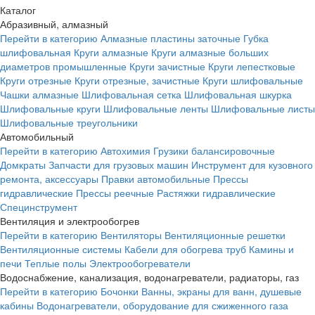
Каталог
Абразивный, алмазный
Перейти в категорию
Алмазные пластины заточные
Губка
шлифовальная
Круги алмазные
Круги алмазные больших
диаметров промышленные
Круги зачистные
Круги лепестковые
Круги отрезные
Круги отрезные, зачистные
Круги шлифовальные
Чашки алмазные
Шлифовальная сетка
Шлифовальная шкурка
Шлифовальные круги
Шлифовальные ленты
Шлифовальные листы
Шлифовальные треугольники
Автомобильный
Перейти в категорию
Автохимия
Грузики балансировочные
Домкраты
Запчасти для грузовых машин
Инструмент для кузовного
ремонта, аксессуары
Правки автомобильные
Прессы
гидравлические
Прессы реечные
Растяжки гидравлические
Специнструмент
Вентиляция и электрообогрев
Перейти в категорию
Вентиляторы
Вентиляционные решетки
Вентиляционные системы
Кабели для обогрева труб
Камины и
печи
Теплые полы
Электрообогреватели
Водоснабжение, канализация, водонагреватели, радиаторы, газ
Перейти в категорию
Бочонки
Ванны, экраны для ванн, душевые
кабины
Водонагреватели, оборудование для сжиженного газа