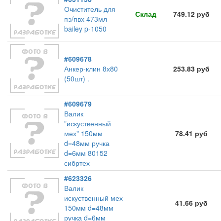
Очиститель для
Склад
749.12 руб
пэ/пвх 473мл
bailey p-1050
#609678
Анкер-клин 8х80
253.83 руб
(50шт) .
#609679
Валик
"искуственный
мех" 150мм
78.41 руб
d=48мм ручка
d=6мм 80152
сибртех
#623326
Валик
искуственный мех
41.66 руб
150мм d=48мм
ручка d=6мм