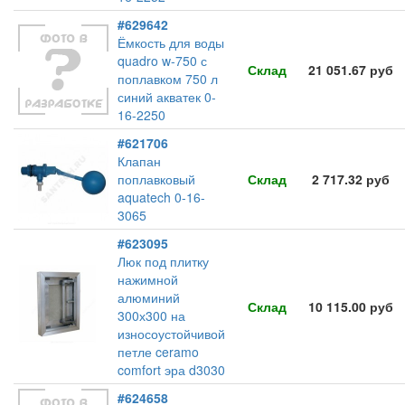
#629642
Ёмкость для воды
quadro w-750 с
Склад
21 051.67 руб
поплавком 750 л
синий акватек 0-
16-2250
#621706
Клапан
поплавковый
Склад
2 717.32 руб
aquatech 0-16-
3065
#623095
Люк под плитку
нажимной
алюминий
Склад
10 115.00 руб
300х300 на
износоустойчивой
петле ceramo
comfort эра d3030
#624658