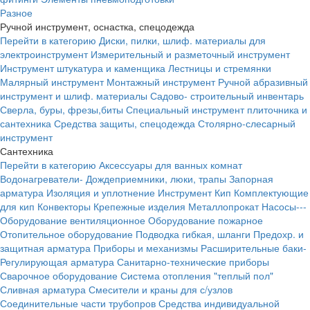
Разное
Ручной инструмент, оснастка, спецодежда
Перейти в категорию
Диски, пилки, шлиф. материалы для
электроинструмент
Измерительный и разметочный инструмент
Инструмент штукатура и каменщика
Лестницы и стремянки
Малярный инструмент
Монтажный инструмент
Ручной абразивный
инструмент и шлиф. материалы
Садово- строительный инвентарь
Сверла, буры, фрезы,биты
Специальный инструмент плиточника и
сантехника
Средства защиты, спецодежда
Столярно-слесарный
инструмент
Сантехника
Перейти в категорию
Аксессуары для ванных комнат
Водонагреватели-
Дождеприемники, люки, трапы
Запорная
арматура
Изоляция и уплотнение
Инструмент
Кип
Комплектующие
для кип
Конвекторы
Крепежные изделия
Металлопрокат
Насосы---
Оборудование вентиляционное
Оборудование пожарное
Отопительное оборудование
Подводка гибкая, шланги
Предохр. и
защитная арматура
Приборы и механизмы
Расширительные баки-
Регулирующая арматура
Санитарно-технические приборы
Сварочное оборудование
Система отопления "теплый пол"
Сливная арматура
Смесители и краны для с/узлов
Соединительные части трубопров
Средства индивидуальной