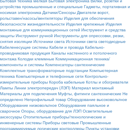
Бытовая техника мелкая
Бытовая электроника
Вилки, розетки и
устройства промышленные и специальные
Гаджеты, портативная и
носимая электроника
Датчики/Сенсоры
Двигатели ворот,
рольставен/насосы/вентиляторы
Изделия для обеспечения
безопасности жизнедеятельности
Изделия крепежные
Изделия
монтажные для коммуникационных сетей
Инструмент и средства
защиты
Инструмент ручной
Инструменты для опрессовки, резки,
снятия изоляции
Источники света
Источники света светодиодные
Кабеленесущие системы
Кабели и провода
Кабельно-
проводниковая продукция
Каналы настенного и потолочного
монтажа
Колодки клеммные
Коммуникационная техника/
компоненты и системы
Компенсаторы сантехнические
Комплектные трансформаторные подстанции
Компьютерная
техника
Компьютерные и телефонные сети
Контрольно-
измерительные приборы
Короба кабельные
Котлы и обогреватели
Лампы
Линии электропередач (ЛЭП)
Материал монтажный
Материалы для подключения
Муфты, фитинги сантехнические
Не
определено
Непрофильный товар
Оборудование высоковольтное
Оборудование низковольтное
Оборудование паяльное и
сварочное
Опоры, оборудование для ЛЭП
Осветительные
аксессуары
Отопительные приборы/технологические и
инженерные системы
Приборы световые
Промышленные
программируемые логические контроллеры
Пункты установки