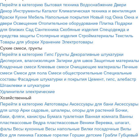
Перейти в категорию
Бытовая техника
Водоснабжение
Двери
Декор
Инструменты
Каталог
Климатическая техника и вентиляция
Краски
Кухни
Мебель
Напольные покрытия
Новый год
Окна
Окна и
двери
Освещение
Отопительное оборудование
Плитка
Подарки
для близких
Сад
Сантехника
Скобяные изделия
Спецодежда и
средства защиты
Столярные изделия
Стройматериалы
Текстиль
Товары для уборки
Хранение
Электротовары
Сухие смеси, грунты
Перейти в категорию
Гипс
Грунты
Декоративные штукатурки
Дисперсия, влагоизоляция
Затирки для швов
Защитные материалы
Кладочные смеси
Клеевые смеси
Очищающие материалы
Печные
смеси
Смеси для пола
Смеси общестроительные
Специальные
составы
Фасадные штукатурки и покрытия
Цемент, гипс, алебастр
Шпаклевки и штукатурки
Удлинители электрические
Хозяйственный
Перейти в категорию
Автотовары
Аксессуары для бани
Аксессуары
для штор
Арки садовые, шпалеры, опоры для растений
Бочки,
баки, фляги, канистры
Бумага туалетная
Ванная комната
Ванны
пластмассовые
Ведра пластмассовые
Веники
Веревка, шпагат,
фалы
Весы кухонные
Весы напольные
Вилки посадочные
Вилы
Все для пикника
Газовые горелки
Горшки детские
Грабли
Губцевый