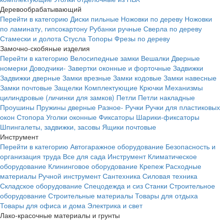
Деревообрабатывающий
Перейти в категорию
Диски пильные
Ножовки по дереву
Ножовки
по ламинату, гипсокартону
Рубанки ручные
Сверла по дереву
Стамески и долота
Стусла
Топоры
Фрезы по дереву
Замочно-скобяные изделия
Перейти в категорию
Велосипедные замки
Вешалки
Дверные
номерки
Доводчики-
Завертки оконные и форточные
Задвижки
Задвижки дверные
Замки врезные
Замки кодовые
Замки навесные
Замки почтовые
Защелки
Комплектующие
Крючки
Механизмы
цилиндровые (личинки для замков)
Петли
Петли накладные
Проушины
Пружины дверные
Разное-
Ручки
Ручки для пластиковых
окон
Стопора
Уголки оконные
Фиксаторы
Шарики-фиксаторы
Шпингалеты, задвижки, засовы
Ящики почтовые
Инструмент
Перейти в категорию
Автогаражное оборудование
Безопасность и
организация труда
Все для сада
Инструмент
Климатическое
оборудование
Клининговое оборудование
Крепеж
Расходные
материалы
Ручной инструмент
Сантехника
Силовая техника
Складское оборудование
Спецодежда и сиз
Станки
Строительное
оборудование
Строительные материалы
Товары для отдыха
Товары для офиса и дома
Электрика и свет
Лако-красочные материалы и грунты