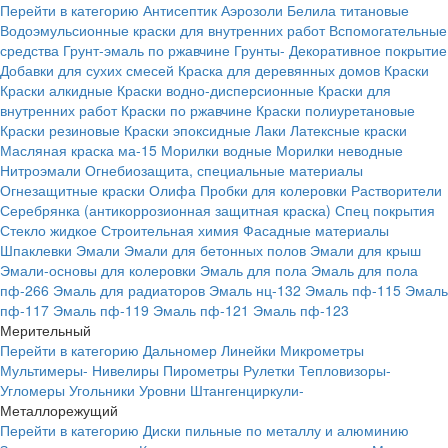
Перейти в категорию
Антисептик
Аэрозоли
Белила титановые
Водоэмульсионные краски для внутренних работ
Вспомогательные
средства
Грунт-эмаль по ржавчине
Грунты-
Декоративное покрытие
Добавки для сухих смесей
Краска для деревянных домов
Краски
Краски алкидные
Краски водно-дисперсионные
Краски для
внутренних работ
Краски по ржавчине
Краски полиуретановые
Краски резиновые
Краски эпоксидные
Лаки
Латексные краски
Масляная краска ма-15
Морилки водные
Морилки неводные
Нитроэмали
Огнебиозащита, специальные материалы
Огнезащитные краски
Олифа
Пробки для колеровки
Растворители
Серебрянка (антикоррозионная защитная краска)
Спец покрытия
Стекло жидкое
Строительная химия
Фасадные материалы
Шпаклевки
Эмали
Эмали для бетонных полов
Эмали для крыш
Эмали-основы для колеровки
Эмаль для пола
Эмаль для пола
пф-266
Эмаль для радиаторов
Эмаль нц-132
Эмаль пф-115
Эмаль
пф-117
Эмаль пф-119
Эмаль пф-121
Эмаль пф-123
Мерительный
Перейти в категорию
Дальномер
Линейки
Микрометры
Мультимеры-
Нивелиры
Пирометры
Рулетки
Тепловизоры-
Угломеры
Угольники
Уровни
Штангенциркули-
Металлорежущий
Перейти в категорию
Диски пильные по металлу и алюминию