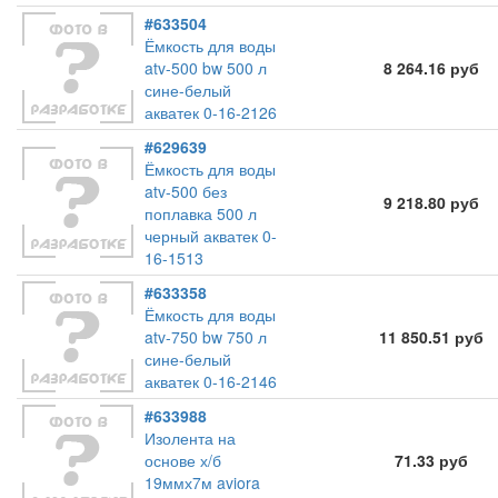
#633504
Ёмкость для воды
atv-500 bw 500 л
8 264.16 руб
сине-белый
акватек 0-16-2126
#629639
Ёмкость для воды
atv-500 без
9 218.80 руб
поплавка 500 л
черный акватек 0-
16-1513
#633358
Ёмкость для воды
atv-750 bw 750 л
11 850.51 руб
сине-белый
акватек 0-16-2146
#633988
Изолента на
основе х/б
71.33 руб
19ммх7м aviora