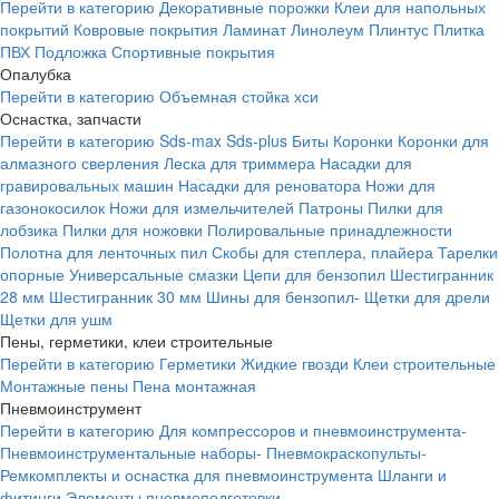
Перейти в категорию
Декоративные порожки
Клеи для напольных
покрытий
Ковровые покрытия
Ламинат
Линолеум
Плинтус
Плитка
ПВХ
Подложка
Спортивные покрытия
Опалубка
Перейти в категорию
Объемная стойка хси
Оснастка, запчасти
Перейти в категорию
Sds-max
Sds-plus
Биты
Коронки
Коронки для
алмазного сверления
Леска для триммера
Насадки для
гравировальных машин
Насадки для реноватора
Ножи для
газонокосилок
Ножи для измельчителей
Патроны
Пилки для
лобзика
Пилки для ножовки
Полировальные принадлежности
Полотна для ленточных пил
Скобы для степлера, плайера
Тарелки
опорные
Универсальные смазки
Цепи для бензопил
Шестигранник
28 мм
Шестигранник 30 мм
Шины для бензопил-
Щетки для дрели
Щетки для ушм
Пены, герметики, клеи строительные
Перейти в категорию
Герметики
Жидкие гвозди
Клеи строительные
Монтажные пены
Пена монтажная
Пневмоинструмент
Перейти в категорию
Для компрессоров и пневмоинструмента-
Пневмоинструментальные наборы-
Пневмокраскопульты-
Ремкомплекты и оснастка для пневмоинструмента
Шланги и
фитинги
Элементы пневмоподготовки