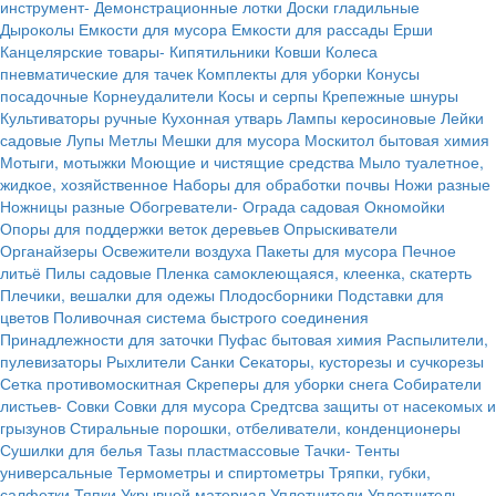
инструмент-
Демонстрационные лотки
Доски гладильные
Дыроколы
Емкости для мусора
Емкости для рассады
Ерши
Канцелярские товары-
Кипятильники
Ковши
Колеса
пневматические для тачек
Комплекты для уборки
Конусы
посадочные
Корнеудалители
Косы и серпы
Крепежные шнуры
Культиваторы ручные
Кухонная утварь
Лампы керосиновые
Лейки
садовые
Лупы
Метлы
Мешки для мусора
Москитол бытовая химия
Мотыги, мотыжки
Моющие и чистящие средства
Мыло туалетное,
жидкое, хозяйственное
Наборы для обработки почвы
Ножи разные
Ножницы разные
Обогреватели-
Ограда садовая
Окномойки
Опоры для поддержки веток деревьев
Опрыскиватели
Органайзеры
Освежители воздуха
Пакеты для мусора
Печное
литьё
Пилы садовые
Пленка самоклеющаяся, клеенка, скатерть
Плечики, вешалки для одежы
Плодосборники
Подставки для
цветов
Поливочная система быстрого соединения
Принадлежности для заточки
Пуфас бытовая химия
Распылители,
пулевизаторы
Рыхлители
Санки
Секаторы, кусторезы и сучкорезы
Сетка противомоскитная
Скреперы для уборки снега
Собиратели
листьев-
Совки
Совки для мусора
Средтсва защиты от насекомых и
грызунов
Стиральные порошки, отбеливатели, конденционеры
Сушилки для белья
Тазы пластмассовые
Тачки-
Тенты
универсальные
Термометры и спиртометры
Тряпки, губки,
салфетки
Тяпки
Укрывной материал
Уплотнители
Уплотнитель