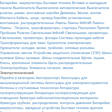
Батарейки, аккумуляторы
Бытовая техника
Вставки и накладные
панели
Выключатели
Выключатели автоматические
Выключатели,
розетки, рамки, монтажные коробки
Диммеры
Звонки, кнопки
Изолента
Кабель, шнур, провод
Коробки установочные,
монтажные, распределительные
Лампы
Лампы ledcraft
Лампы-
Лампы-
Патроны, трансформаторы, стартеры
Паяльники
Припой
Пробники
Розетки
Светильники ledcraft
Светильники, прожекторы
Светильники, прожекторы, фонари
Системы прокладки кабеля
Трансформаторы для ламп
Удлинители электрические-
Удлинители, колодки, вилки, тройники, силовые разъемы
Управление светом
Устройства защитного отключения (УЗО)
Шины
нулевые
Шины нулевые-
Шины соединительные
Щитки, ящики,
боксы, крепежные элементы
Щиты распределительные
Электроприборы
Элементы питания, звонки
Электротехнический
Перейти в категорию
Автотранспорт
Аксессуары для
канализационной системы
Аксессуары для электроинструментов
Антенны и спутниковые технологии
Аппаратура
пускорегулирующая
Аппаратура пускорегулирующая для
освещения
Арматура кабельная/изоляционные материалы
Арматура трубная, распределение, контроль давления
Батарейки,
аккумуляторы, зарядные устройства
Бытовая техника крупная