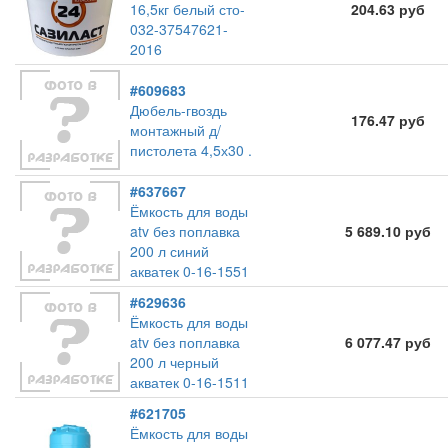
16,5кг белый сто-
204.63 руб
032-37547621-
2016
#609683
Дюбель-гвоздь
176.47 руб
монтажный д/
пистолета 4,5х30 .
#637667
Ёмкость для воды
atv без поплавка
5 689.10 руб
200 л синий
акватек 0-16-1551
#629636
Ёмкость для воды
atv без поплавка
6 077.47 руб
200 л черный
акватек 0-16-1511
#621705
Ёмкость для воды