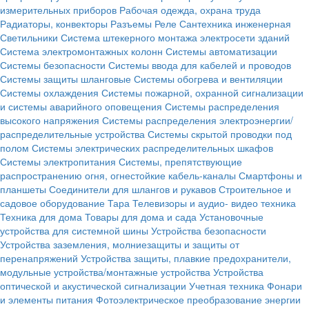
измерительных приборов
Рабочая одежда, охрана труда
Радиаторы, конвекторы
Разъемы
Реле
Сантехника инженерная
Светильники
Система штекерного монтажа электросети зданий
Система электромонтажных колонн
Системы автоматизации
Системы безопасности
Системы ввода для кабелей и проводов
Системы защиты шланговые
Системы обогрева и вентиляции
Системы охлаждения
Системы пожарной, охранной сигнализации
и системы аварийного оповещения
Системы распределения
высокого напряжения
Системы распределения электроэнергии/
распределительные устройства
Системы скрытой проводки под
полом
Системы электрических распределительных шкафов
Системы электропитания
Системы, препятствующие
распространению огня, огнестойкие кабель-каналы
Смартфоны и
планшеты
Соединители для шлангов и рукавов
Строительное и
садовое оборудование
Тара
Телевизоры и аудио- видео техника
Техника для дома
Товары для дома и сада
Установочные
устройства для системной шины
Устройства безопасности
Устройства заземления, молниезащиты и защиты от
перенапряжений
Устройства защиты, плавкие предохранители,
модульные устройства/монтажные устройства
Устройства
оптической и акустической сигнализации
Учетная техника
Фонари
и элементы питания
Фотоэлектрическое преобразование энергии