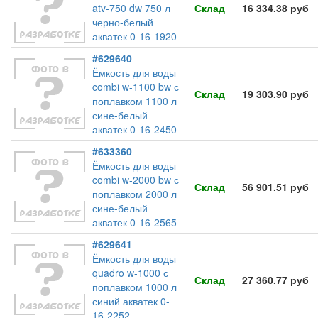
atv-750 dw 750 л
Склад
16 334.38 руб
черно-белый
акватек 0-16-1920
#629640
Ёмкость для воды
combi w-1100 bw с
Склад
19 303.90 руб
поплавком 1100 л
сине-белый
акватек 0-16-2450
#633360
Ёмкость для воды
combi w-2000 bw с
Склад
56 901.51 руб
поплавком 2000 л
сине-белый
акватек 0-16-2565
#629641
Ёмкость для воды
quadro w-1000 с
Склад
27 360.77 руб
поплавком 1000 л
синий акватек 0-
16-2252