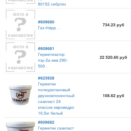
80152 сибртех
#609680
734.23 руб
Газ maрр . .
#609681
Герметизатор
22 520.60 руб
пзу-2а кмв 290-
500 .
#623928
Герметик
полиуретановый
двухкомпонентный
108.62 руб
сазиласт 24
классик евроведро
16,5кг белый
#609682
Герметик сазиласт