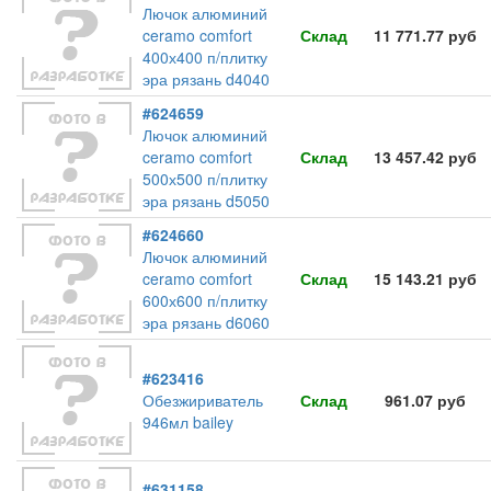
Лючок алюминий
ceramo comfort
Склад
11 771.77 руб
400х400 п/плитку
эра рязань d4040
#624659
Лючок алюминий
ceramo comfort
Склад
13 457.42 руб
500х500 п/плитку
эра рязань d5050
#624660
Лючок алюминий
ceramo comfort
Склад
15 143.21 руб
600х600 п/плитку
эра рязань d6060
#623416
Обезжириватель
Склад
961.07 руб
946мл bailey
#631158