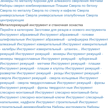
Зенкеры по металлу
Коронки для алмазного сверления
Метчики
Наборы сверел комбинированные
Плашки
Сверла по бетону
Сверла по металлу
Сверла по стеклу и кафелю
Сверла
универсальные
Сверла универсальные опалубочные
Сверла
центрирующие
Металлорежущий инструмент и станочная оснастка
Перейти в категорию
Заготовки для резцов и осевого инструмента
Инструмент абразивный
Инструмент абразивный - головки
шлифовальные
Инструмент абразивный - шлифшкурка
Инструмент
алмазный
Инструмент измерительный
Инструмент измерительный
- калибры
Инструмент измерительный - штанген...
Инструмент
режущий
Инструмент режущий - зенкеры
Инструмент режущий -
зенкеры твердосплавные
Инструмент режущий - зуборезный
Инструмент режущий - метчики
Инструмент режущий - плашки
Инструмент режущий - плашки и клуппы
Инструмент режущий -
развертки
Инструмент режущий - резцы
Инструмент режущий -
сверла
Инструмент режущий - сверла кольцевые
Инструмент
режущий - сверла твердосплавные
Инструмент режущий - фрезы
Инструмент режущий - фрезы твердоспл-ные
Инструмент
слесарно-монтажный
Инструмент слесарно-монтажный-биты
Инструмент слесарно-монтажный-ключи
Инструмент слесарный-
напильники, надфили
Инструмент строительный
Инструмент
строительный-деревообработка
Наборы инструмента
Наборы