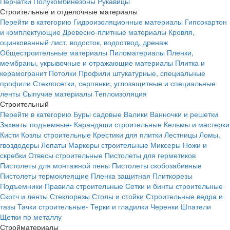
Перчатки
Полукомбинезоны
Рукавицы
Строительные и отделочные материалы
Перейти в категорию
Гидроизоляционные материалы
Гипсокартон
и комплектующие
Древесно-плитные материалы
Кровля,
оцинкованный лист, водосток, водоотвод, дренаж
Общестроительные материалы
Пиломатериалы
Пленки,
мембраны, укрывочные и отражающие материалы
Плитка и
керамогранит
Потолки
Профили штукатурные, специальные
профили
Стеклосетки, серпянки, углозащитные и специальные
ленты
Сыпучие материалы
Теплоизоляция
Строительный
Перейти в категорию
Буры садовые
Валики
Ванночки и решетки
Захваты подъемные-
Карандаши строительные
Кельмы и мастерки
Кисти
Козлы строительные
Крестики для плитки
Лестницы
Ломы,
гвоздодеры
Лопаты
Маркеры строительные
Миксеры
Ножи и
скребки
Отвесы строительные
Пистолеты для герметиков
Пистолеты для монтажной пены
Пистолеты скобозабивные
Пистолеты термоклеящие
Пленка защитная
Плиткорезы
Подъемники
Правила строительные
Сетки и бинты строительные
Скотч и ленты
Стеклорезы
Столы и стойки
Строительные ведра и
тазы
Тачки строительные-
Терки и гладилки
Черенки
Шпатели
Щетки по металлу
Стройматериалы