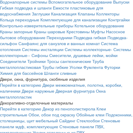
Водонапорные системы
Вспомогательное оборудование
Выпуски
Гибкая подводка и шланги
Емкости пластиковые для
водоснабжения
Заглушки
Канализация
Клапаны
Коллекторы
Кольца переходные
Комплектующие для канализации
Контргайки
Контрольно-измерительные приборы
Котельное оборудование
Краны запорные
Краны шаровые
Крестовины
Муфты
Насосное
бытовое оборудование
Переходники
Подводка гибкая
Подводка-
сильфон
Санфаянс для санузлов и ванных комнат
Система
отопления
Системы инсталяции
Системы коллекторные-
Системы
коллекторные--
Сифоны
Смесители, душевые лейки, мойки
Соединители
Тройники
Тросы сантехнические
Труба
металлопластиковая
Трубы гибкие
Уголки
Фумлента
Футорки
Химия для бассейнов
Шланги сливные
Двери, окна, фурнитура, скобяные изделия
Перейти в категорию
Двери межкомнатные, полотна, коробки,
наличники
Двери наружные
Дверная фурнитура
Окна
металлопластик
Декоративно-отделочные материалы
Перейти в категорию
Декор из пенополистирола
Клеи
строительные
Обои, обои под окраску
Обойные клеи
Подоконники,
столешницы, щит мебельный
Сайдинг
Стеклообои
Стеновые
панели мдф, комплектующие
Стеновые панели ПВХ,
комплектующие
Уголки отделочные из ПВХ