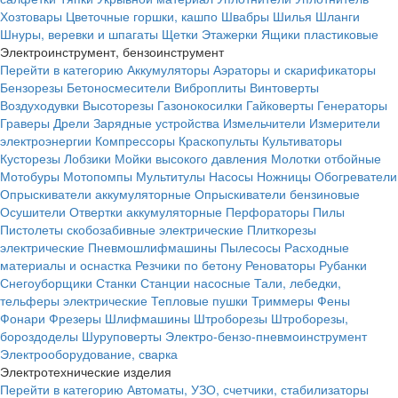
Хозтовары
Цветочные горшки, кашпо
Швабры
Шилья
Шланги
Шнуры, веревки и шпагаты
Щетки
Этажерки
Ящики пластиковые
Электроинструмент, бензоинструмент
Перейти в категорию
Аккумуляторы
Аэраторы и скарификаторы
Бензорезы
Бетоносмесители
Виброплиты
Винтоверты
Воздуходувки
Высоторезы
Газонокосилки
Гайковерты
Генераторы
Граверы
Дрели
Зарядные устройства
Измельчители
Измерители
электроэнергии
Компрессоры
Краскопульты
Культиваторы
Кусторезы
Лобзики
Мойки высокого давления
Молотки отбойные
Мотобуры
Мотопомпы
Мультитулы
Насосы
Ножницы
Обогреватели
Опрыскиватели аккумуляторные
Опрыскиватели бензиновые
Осушители
Отвертки аккумуляторные
Перфораторы
Пилы
Пистолеты скобозабивные электрические
Плиткорезы
электрические
Пневмошлифмашины
Пылесосы
Расходные
материалы и оснастка
Резчики по бетону
Реноваторы
Рубанки
Снегоуборщики
Станки
Станции насосные
Тали, лебедки,
тельферы электрические
Тепловые пушки
Триммеры
Фены
Фонари
Фрезеры
Шлифмашины
Штроборезы
Штроборезы,
бороздоделы
Шуруповерты
Электро-бензо-пневмоинструмент
Электрооборудование, сварка
Электротехнические изделия
Перейти в категорию
Автоматы, УЗО, счетчики, стабилизаторы