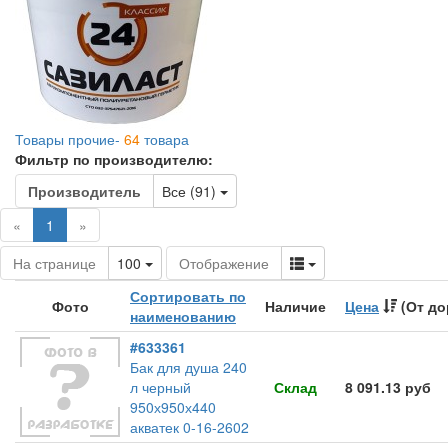
Товары прочие-
64
товара
Фильтр по производителю:
Toggle Dropdown
Производитель
Все (91)
(current)
«
1
»
Toggle Dropdown
Toggle Dropdown
На странице
100
Отображение
Сортировать по
Фото
Наличие
Цена
(От до
наименованию
#633361
Бак для душа 240
л черный
Склад
8 091.13 руб
950х950х440
акватек 0-16-2602