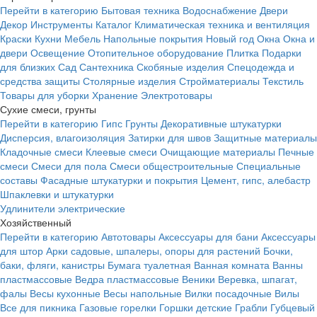
Перейти в категорию
Бытовая техника
Водоснабжение
Двери
Декор
Инструменты
Каталог
Климатическая техника и вентиляция
Краски
Кухни
Мебель
Напольные покрытия
Новый год
Окна
Окна и
двери
Освещение
Отопительное оборудование
Плитка
Подарки
для близких
Сад
Сантехника
Скобяные изделия
Спецодежда и
средства защиты
Столярные изделия
Стройматериалы
Текстиль
Товары для уборки
Хранение
Электротовары
Сухие смеси, грунты
Перейти в категорию
Гипс
Грунты
Декоративные штукатурки
Дисперсия, влагоизоляция
Затирки для швов
Защитные материалы
Кладочные смеси
Клеевые смеси
Очищающие материалы
Печные
смеси
Смеси для пола
Смеси общестроительные
Специальные
составы
Фасадные штукатурки и покрытия
Цемент, гипс, алебастр
Шпаклевки и штукатурки
Удлинители электрические
Хозяйственный
Перейти в категорию
Автотовары
Аксессуары для бани
Аксессуары
для штор
Арки садовые, шпалеры, опоры для растений
Бочки,
баки, фляги, канистры
Бумага туалетная
Ванная комната
Ванны
пластмассовые
Ведра пластмассовые
Веники
Веревка, шпагат,
фалы
Весы кухонные
Весы напольные
Вилки посадочные
Вилы
Все для пикника
Газовые горелки
Горшки детские
Грабли
Губцевый