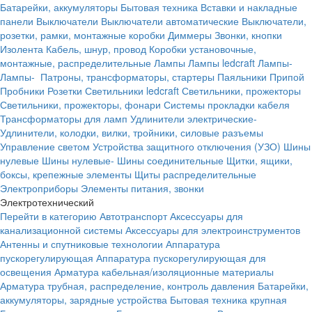
Батарейки, аккумуляторы
Бытовая техника
Вставки и накладные
панели
Выключатели
Выключатели автоматические
Выключатели,
розетки, рамки, монтажные коробки
Диммеры
Звонки, кнопки
Изолента
Кабель, шнур, провод
Коробки установочные,
монтажные, распределительные
Лампы
Лампы ledcraft
Лампы-
Лампы-
Патроны, трансформаторы, стартеры
Паяльники
Припой
Пробники
Розетки
Светильники ledcraft
Светильники, прожекторы
Светильники, прожекторы, фонари
Системы прокладки кабеля
Трансформаторы для ламп
Удлинители электрические-
Удлинители, колодки, вилки, тройники, силовые разъемы
Управление светом
Устройства защитного отключения (УЗО)
Шины
нулевые
Шины нулевые-
Шины соединительные
Щитки, ящики,
боксы, крепежные элементы
Щиты распределительные
Электроприборы
Элементы питания, звонки
Электротехнический
Перейти в категорию
Автотранспорт
Аксессуары для
канализационной системы
Аксессуары для электроинструментов
Антенны и спутниковые технологии
Аппаратура
пускорегулирующая
Аппаратура пускорегулирующая для
освещения
Арматура кабельная/изоляционные материалы
Арматура трубная, распределение, контроль давления
Батарейки,
аккумуляторы, зарядные устройства
Бытовая техника крупная