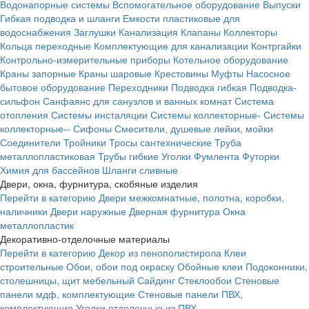
Водонапорные системы
Вспомогательное оборудование
Выпуски
Гибкая подводка и шланги
Емкости пластиковые для
водоснабжения
Заглушки
Канализация
Клапаны
Коллекторы
Кольца переходные
Комплектующие для канализации
Контргайки
Контрольно-измерительные приборы
Котельное оборудование
Краны запорные
Краны шаровые
Крестовины
Муфты
Насосное
бытовое оборудование
Переходники
Подводка гибкая
Подводка-
сильфон
Санфаянс для санузлов и ванных комнат
Система
отопления
Системы инсталяции
Системы коллекторные-
Системы
коллекторные--
Сифоны
Смесители, душевые лейки, мойки
Соединители
Тройники
Тросы сантехнические
Труба
металлопластиковая
Трубы гибкие
Уголки
Фумлента
Футорки
Химия для бассейнов
Шланги сливные
Двери, окна, фурнитура, скобяные изделия
Перейти в категорию
Двери межкомнатные, полотна, коробки,
наличники
Двери наружные
Дверная фурнитура
Окна
металлопластик
Декоративно-отделочные материалы
Перейти в категорию
Декор из пенополистирола
Клеи
строительные
Обои, обои под окраску
Обойные клеи
Подоконники,
столешницы, щит мебельный
Сайдинг
Стеклообои
Стеновые
панели мдф, комплектующие
Стеновые панели ПВХ,
комплектующие
Уголки отделочные из ПВХ