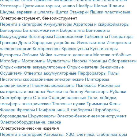
Хозтовары
Цветочные горшки, кашпо
Швабры
Шилья
Шланги
Шнуры, веревки и шпагаты
Щетки
Этажерки
Ящики пластиковые
Электроинструмент, бензоинструмент
Перейти в категорию
Аккумуляторы
Аэраторы и скарификаторы
Бензорезы
Бетоносмесители
Виброплиты
Винтоверты
Воздуходувки
Высоторезы
Газонокосилки
Гайковерты
Генераторы
Граверы
Дрели
Зарядные устройства
Измельчители
Измерители
электроэнергии
Компрессоры
Краскопульты
Культиваторы
Кусторезы
Лобзики
Мойки высокого давления
Молотки отбойные
Мотобуры
Мотопомпы
Мультитулы
Насосы
Ножницы
Обогреватели
Опрыскиватели аккумуляторные
Опрыскиватели бензиновые
Осушители
Отвертки аккумуляторные
Перфораторы
Пилы
Пистолеты скобозабивные электрические
Плиткорезы
электрические
Пневмошлифмашины
Пылесосы
Расходные
материалы и оснастка
Резчики по бетону
Реноваторы
Рубанки
Снегоуборщики
Станки
Станции насосные
Тали, лебедки,
тельферы электрические
Тепловые пушки
Триммеры
Фены
Фонари
Фрезеры
Шлифмашины
Штроборезы
Штроборезы,
бороздоделы
Шуруповерты
Электро-бензо-пневмоинструмент
Электрооборудование, сварка
Электротехнические изделия
Перейти в категорию
Автоматы, УЗО, счетчики, стабилизаторы