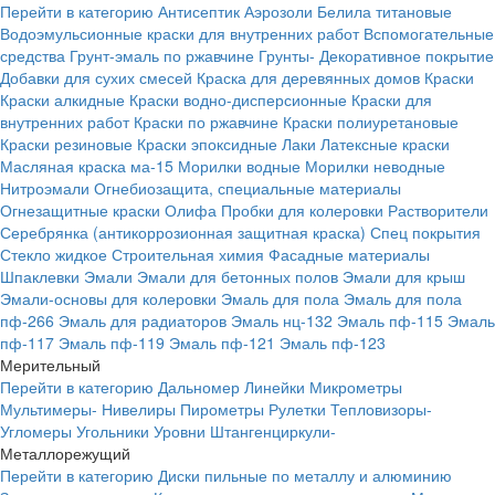
Перейти в категорию
Антисептик
Аэрозоли
Белила титановые
Водоэмульсионные краски для внутренних работ
Вспомогательные
средства
Грунт-эмаль по ржавчине
Грунты-
Декоративное покрытие
Добавки для сухих смесей
Краска для деревянных домов
Краски
Краски алкидные
Краски водно-дисперсионные
Краски для
внутренних работ
Краски по ржавчине
Краски полиуретановые
Краски резиновые
Краски эпоксидные
Лаки
Латексные краски
Масляная краска ма-15
Морилки водные
Морилки неводные
Нитроэмали
Огнебиозащита, специальные материалы
Огнезащитные краски
Олифа
Пробки для колеровки
Растворители
Серебрянка (антикоррозионная защитная краска)
Спец покрытия
Стекло жидкое
Строительная химия
Фасадные материалы
Шпаклевки
Эмали
Эмали для бетонных полов
Эмали для крыш
Эмали-основы для колеровки
Эмаль для пола
Эмаль для пола
пф-266
Эмаль для радиаторов
Эмаль нц-132
Эмаль пф-115
Эмаль
пф-117
Эмаль пф-119
Эмаль пф-121
Эмаль пф-123
Мерительный
Перейти в категорию
Дальномер
Линейки
Микрометры
Мультимеры-
Нивелиры
Пирометры
Рулетки
Тепловизоры-
Угломеры
Угольники
Уровни
Штангенциркули-
Металлорежущий
Перейти в категорию
Диски пильные по металлу и алюминию