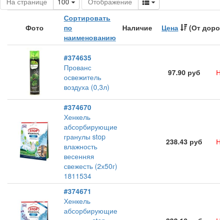
Toggle Dropdown
Toggle Dropdown
На странице
100
Отображение
Сортировать
Фото
по
Наличие
Цена
(От доро
наименованию
#374635
Прованс
97.90 руб
Н
освежитель
воздуха (0,3л)
#374670
Хенкель
абсорбирующие
гранулы stop
238.43 руб
Н
влажность
весенняя
свежесть (2х50г)
1811534
#374671
Хенкель
абсорбирующие