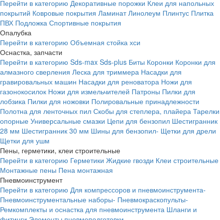
Перейти в категорию
Декоративные порожки
Клеи для напольных
покрытий
Ковровые покрытия
Ламинат
Линолеум
Плинтус
Плитка
ПВХ
Подложка
Спортивные покрытия
Опалубка
Перейти в категорию
Объемная стойка хси
Оснастка, запчасти
Перейти в категорию
Sds-max
Sds-plus
Биты
Коронки
Коронки для
алмазного сверления
Леска для триммера
Насадки для
гравировальных машин
Насадки для реноватора
Ножи для
газонокосилок
Ножи для измельчителей
Патроны
Пилки для
лобзика
Пилки для ножовки
Полировальные принадлежности
Полотна для ленточных пил
Скобы для степлера, плайера
Тарелки
опорные
Универсальные смазки
Цепи для бензопил
Шестигранник
28 мм
Шестигранник 30 мм
Шины для бензопил-
Щетки для дрели
Щетки для ушм
Пены, герметики, клеи строительные
Перейти в категорию
Герметики
Жидкие гвозди
Клеи строительные
Монтажные пены
Пена монтажная
Пневмоинструмент
Перейти в категорию
Для компрессоров и пневмоинструмента-
Пневмоинструментальные наборы-
Пневмокраскопульты-
Ремкомплекты и оснастка для пневмоинструмента
Шланги и
фитинги
Элементы пневмоподготовки