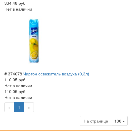
334.48 руб
Нет в наличии
# 374678
Чиртон освежитель воздуха (0,3л)
110.05 руб
Нет в наличии
110.05 руб
Нет в наличии
(current)
«
1
»
Tog
На странице
100