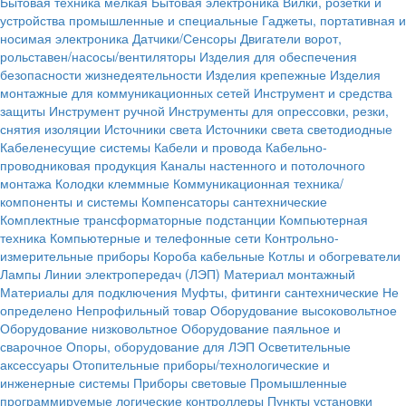
Бытовая техника мелкая
Бытовая электроника
Вилки, розетки и
устройства промышленные и специальные
Гаджеты, портативная и
носимая электроника
Датчики/Сенсоры
Двигатели ворот,
рольставен/насосы/вентиляторы
Изделия для обеспечения
безопасности жизнедеятельности
Изделия крепежные
Изделия
монтажные для коммуникационных сетей
Инструмент и средства
защиты
Инструмент ручной
Инструменты для опрессовки, резки,
снятия изоляции
Источники света
Источники света светодиодные
Кабеленесущие системы
Кабели и провода
Кабельно-
проводниковая продукция
Каналы настенного и потолочного
монтажа
Колодки клеммные
Коммуникационная техника/
компоненты и системы
Компенсаторы сантехнические
Комплектные трансформаторные подстанции
Компьютерная
техника
Компьютерные и телефонные сети
Контрольно-
измерительные приборы
Короба кабельные
Котлы и обогреватели
Лампы
Линии электропередач (ЛЭП)
Материал монтажный
Материалы для подключения
Муфты, фитинги сантехнические
Не
определено
Непрофильный товар
Оборудование высоковольтное
Оборудование низковольтное
Оборудование паяльное и
сварочное
Опоры, оборудование для ЛЭП
Осветительные
аксессуары
Отопительные приборы/технологические и
инженерные системы
Приборы световые
Промышленные
программируемые логические контроллеры
Пункты установки