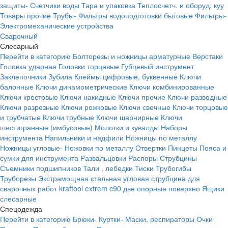
защиты-
Счетчики воды
Тара и упаковка
Теплосчетч. и оборуд. куу
Товары прочие
Трубы-
Фильтры водоподготовки бытовые
Фильтры-
Электромеханические устройства
Сварочный
Слесарный
Перейти в категорию
Болторезы и ножницы арматурные
Верстаки
Головка ударная
Головки торцевые
Губцевый инструмент
Заклепочники
Зубила
Клеймы цифровые, буквенные
Ключи
балонные
Ключи динамометрические
Ключи комбинированные
Ключи крестовые
Ключи накидные
Ключи прочие
Ключи разводные
Ключи разрезные
Ключи рожковые
Ключи свечные
Ключи торцовые
и трубчатые
Ключи трубные
Ключи шарнирные
Ключи
шестигранные (имбусовые)
Молотки и кувалды
Наборы
инструмента
Напильники и надфили
Ножницы по металлу
Ножницы угловые-
Ножовки по металлу
Отвертки
Пинцеты
Пояса и
сумки для инструмента
Развальцовки
Распоры
Струбцины
Съемники подшипников
Тали , лебедки
Тиски
Трубогибы
Труборезы
Экстрамощная стальная угловая струбцина для
сварочных работ kraftool extrem c90 две опорные поверхно
Ящики
слесарные
Спецодежда
Перейти в категорию
Брюки-
Куртки-
Маски, респираторы
Очки