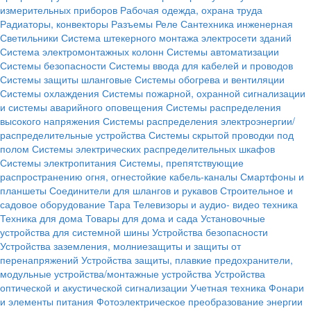
измерительных приборов
Рабочая одежда, охрана труда
Радиаторы, конвекторы
Разъемы
Реле
Сантехника инженерная
Светильники
Система штекерного монтажа электросети зданий
Система электромонтажных колонн
Системы автоматизации
Системы безопасности
Системы ввода для кабелей и проводов
Системы защиты шланговые
Системы обогрева и вентиляции
Системы охлаждения
Системы пожарной, охранной сигнализации
и системы аварийного оповещения
Системы распределения
высокого напряжения
Системы распределения электроэнергии/
распределительные устройства
Системы скрытой проводки под
полом
Системы электрических распределительных шкафов
Системы электропитания
Системы, препятствующие
распространению огня, огнестойкие кабель-каналы
Смартфоны и
планшеты
Соединители для шлангов и рукавов
Строительное и
садовое оборудование
Тара
Телевизоры и аудио- видео техника
Техника для дома
Товары для дома и сада
Установочные
устройства для системной шины
Устройства безопасности
Устройства заземления, молниезащиты и защиты от
перенапряжений
Устройства защиты, плавкие предохранители,
модульные устройства/монтажные устройства
Устройства
оптической и акустической сигнализации
Учетная техника
Фонари
и элементы питания
Фотоэлектрическое преобразование энергии