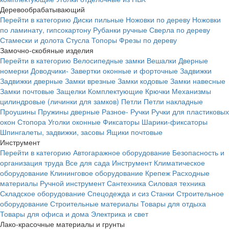
Деревообрабатывающий
Перейти в категорию
Диски пильные
Ножовки по дереву
Ножовки
по ламинату, гипсокартону
Рубанки ручные
Сверла по дереву
Стамески и долота
Стусла
Топоры
Фрезы по дереву
Замочно-скобяные изделия
Перейти в категорию
Велосипедные замки
Вешалки
Дверные
номерки
Доводчики-
Завертки оконные и форточные
Задвижки
Задвижки дверные
Замки врезные
Замки кодовые
Замки навесные
Замки почтовые
Защелки
Комплектующие
Крючки
Механизмы
цилиндровые (личинки для замков)
Петли
Петли накладные
Проушины
Пружины дверные
Разное-
Ручки
Ручки для пластиковых
окон
Стопора
Уголки оконные
Фиксаторы
Шарики-фиксаторы
Шпингалеты, задвижки, засовы
Ящики почтовые
Инструмент
Перейти в категорию
Автогаражное оборудование
Безопасность и
организация труда
Все для сада
Инструмент
Климатическое
оборудование
Клининговое оборудование
Крепеж
Расходные
материалы
Ручной инструмент
Сантехника
Силовая техника
Складское оборудование
Спецодежда и сиз
Станки
Строительное
оборудование
Строительные материалы
Товары для отдыха
Товары для офиса и дома
Электрика и свет
Лако-красочные материалы и грунты