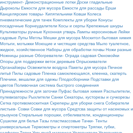
инструмент-
Демонстрационные лотки
Доски гладильные
Дыроколы
Емкости для мусора
Емкости для рассады
Ерши
Канцелярские товары-
Кипятильники
Ковши
Колеса
пневматические для тачек
Комплекты для уборки
Конусы
посадочные
Корнеудалители
Косы и серпы
Крепежные шнуры
Культиваторы ручные
Кухонная утварь
Лампы керосиновые
Лейки
садовые
Лупы
Метлы
Мешки для мусора
Москитол бытовая химия
Мотыги, мотыжки
Моющие и чистящие средства
Мыло туалетное,
жидкое, хозяйственное
Наборы для обработки почвы
Ножи разные
Ножницы разные
Обогреватели-
Ограда садовая
Окномойки
Опоры для поддержки веток деревьев
Опрыскиватели
Органайзеры
Освежители воздуха
Пакеты для мусора
Печное
литьё
Пилы садовые
Пленка самоклеющаяся, клеенка, скатерть
Плечики, вешалки для одежы
Плодосборники
Подставки для
цветов
Поливочная система быстрого соединения
Принадлежности для заточки
Пуфас бытовая химия
Распылители,
пулевизаторы
Рыхлители
Санки
Секаторы, кусторезы и сучкорезы
Сетка противомоскитная
Скреперы для уборки снега
Собиратели
листьев-
Совки
Совки для мусора
Средтсва защиты от насекомых и
грызунов
Стиральные порошки, отбеливатели, конденционеры
Сушилки для белья
Тазы пластмассовые
Тачки-
Тенты
универсальные
Термометры и спиртометры
Тряпки, губки,
салфетки
Тяпки
Укрывной материал
Уплотнители
Уплотнитель