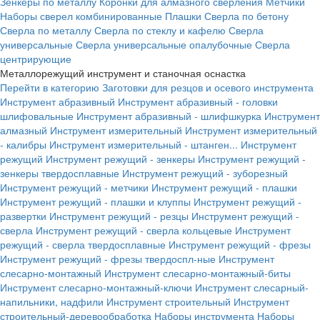
Зенкеры по металлу
Коронки для алмазного сверления
Метчики
Наборы сверел комбинированные
Плашки
Сверла по бетону
Сверла по металлу
Сверла по стеклу и кафелю
Сверла
универсальные
Сверла универсальные опалубочные
Сверла
центрирующие
Металлорежущий инструмент и станочная оснастка
Перейти в категорию
Заготовки для резцов и осевого инструмента
Инструмент абразивный
Инструмент абразивный - головки
шлифовальные
Инструмент абразивный - шлифшкурка
Инструмент
алмазный
Инструмент измерительный
Инструмент измерительный
- калибры
Инструмент измерительный - штанген...
Инструмент
режущий
Инструмент режущий - зенкеры
Инструмент режущий -
зенкеры твердосплавные
Инструмент режущий - зуборезный
Инструмент режущий - метчики
Инструмент режущий - плашки
Инструмент режущий - плашки и клуппы
Инструмент режущий -
развертки
Инструмент режущий - резцы
Инструмент режущий -
сверла
Инструмент режущий - сверла кольцевые
Инструмент
режущий - сверла твердосплавные
Инструмент режущий - фрезы
Инструмент режущий - фрезы твердоспл-ные
Инструмент
слесарно-монтажный
Инструмент слесарно-монтажный-биты
Инструмент слесарно-монтажный-ключи
Инструмент слесарный-
напильники, надфили
Инструмент строительный
Инструмент
строительный-деревообработка
Наборы инструмента
Наборы