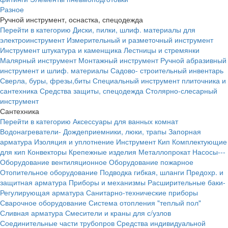
Разное
Ручной инструмент, оснастка, спецодежда
Перейти в категорию
Диски, пилки, шлиф. материалы для
электроинструмент
Измерительный и разметочный инструмент
Инструмент штукатура и каменщика
Лестницы и стремянки
Малярный инструмент
Монтажный инструмент
Ручной абразивный
инструмент и шлиф. материалы
Садово- строительный инвентарь
Сверла, буры, фрезы,биты
Специальный инструмент плиточника и
сантехника
Средства защиты, спецодежда
Столярно-слесарный
инструмент
Сантехника
Перейти в категорию
Аксессуары для ванных комнат
Водонагреватели-
Дождеприемники, люки, трапы
Запорная
арматура
Изоляция и уплотнение
Инструмент
Кип
Комплектующие
для кип
Конвекторы
Крепежные изделия
Металлопрокат
Насосы---
Оборудование вентиляционное
Оборудование пожарное
Отопительное оборудование
Подводка гибкая, шланги
Предохр. и
защитная арматура
Приборы и механизмы
Расширительные баки-
Регулирующая арматура
Санитарно-технические приборы
Сварочное оборудование
Система отопления "теплый пол"
Сливная арматура
Смесители и краны для с/узлов
Соединительные части трубопров
Средства индивидуальной