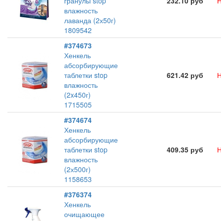
гранулы stop
232.10 руб
Н
влажность
лаванда (2х50г)
1809542
#374673
Хенкель
абсорбирующие
таблетки stop
621.42 руб
Н
влажность
(2x450г)
1715505
#374674
Хенкель
абсорбирующие
таблетки stop
409.35 руб
Н
влажность
(2х500г)
1158653
#376374
Хенкель
очищающее