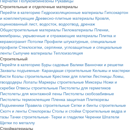
Перчатки
Полукомбинезоны
Рукавицы
Строительные и отделочные материалы
Перейти в категорию
Гидроизоляционные материалы
Гипсокартон
и комплектующие
Древесно-плитные материалы
Кровля,
оцинкованный лист, водосток, водоотвод, дренаж
Общестроительные материалы
Пиломатериалы
Пленки,
мембраны, укрывочные и отражающие материалы
Плитка и
керамогранит
Потолки
Профили штукатурные, специальные
профили
Стеклосетки, серпянки, углозащитные и специальные
ленты
Сыпучие материалы
Теплоизоляция
Строительный
Перейти в категорию
Буры садовые
Валики
Ванночки и решетки
Захваты подъемные-
Карандаши строительные
Кельмы и мастерки
Кисти
Козлы строительные
Крестики для плитки
Лестницы
Ломы,
гвоздодеры
Лопаты
Маркеры строительные
Миксеры
Ножи и
скребки
Отвесы строительные
Пистолеты для герметиков
Пистолеты для монтажной пены
Пистолеты скобозабивные
Пистолеты термоклеящие
Пленка защитная
Плиткорезы
Подъемники
Правила строительные
Сетки и бинты строительные
Скотч и ленты
Стеклорезы
Столы и стойки
Строительные ведра и
тазы
Тачки строительные-
Терки и гладилки
Черенки
Шпатели
Щетки по металлу
Стройматериалы