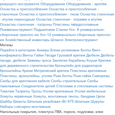
режущего инструмента
Оборудование
Оборудование - крепёж
Оснастка и приспособления
Оснастка и приспособления -
станочные
Оснастка и приспособления - тиски
Оснастка станочная
- втулки переходные
Оснастка станочная - оправки и втулки
Оснастка станочная - патроны
Пластины твёрдосплавные
Пневмоинструмент
Подшипники
Станки
Усп- 8 универсально-
сборочные приспос-ия
Усп-12 универсально-сборочные приспос-
ия
Хозяйственный инвентарь
Шланги
Электроинструмент
Метизы
Перейти в категорию
Анкеры
Блоки роликовые
Болты
Винт-
конфирматы
Винты
Гайки
Гвозди
Грузовой крепеж
Дюбели
Дюбель-
гвозди, дюбели
Зажимы троса
Заклепки
Карабины
Коуши
Крепеж
для деревянного строительства
Кронштейн для радиаторов
Кронштейны
Крюки
Метрический крепеж
Пластины крепежные
Пластины, кронштейны, уголки
Рым-болты
Рым-гайки
Саморезы
Скобы для крепления кабеля
Скобы строительные
Скобы
такелажные
Соединители цепей
Стеллажи и стеллажные системы
Такелаж
Талрепы
Тросы
Уголки крепежные
Уголки мебельные
Хомуты червячные
Хомуты, монтажные ленты, бандажи
Цепи
Шайбы
Шканты
Шпилька резьбовая din 975
Шпильки
Шурупы
Наборы слесарно-монтажные
Напольные покрытия, плинтуса ПВХ, пороги, подложки, клеи