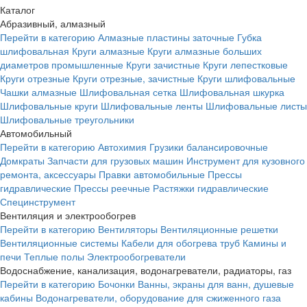
Каталог
Абразивный, алмазный
Перейти в категорию
Алмазные пластины заточные
Губка
шлифовальная
Круги алмазные
Круги алмазные больших
диаметров промышленные
Круги зачистные
Круги лепестковые
Круги отрезные
Круги отрезные, зачистные
Круги шлифовальные
Чашки алмазные
Шлифовальная сетка
Шлифовальная шкурка
Шлифовальные круги
Шлифовальные ленты
Шлифовальные листы
Шлифовальные треугольники
Автомобильный
Перейти в категорию
Автохимия
Грузики балансировочные
Домкраты
Запчасти для грузовых машин
Инструмент для кузовного
ремонта, аксессуары
Правки автомобильные
Прессы
гидравлические
Прессы реечные
Растяжки гидравлические
Специнструмент
Вентиляция и электрообогрев
Перейти в категорию
Вентиляторы
Вентиляционные решетки
Вентиляционные системы
Кабели для обогрева труб
Камины и
печи
Теплые полы
Электрообогреватели
Водоснабжение, канализация, водонагреватели, радиаторы, газ
Перейти в категорию
Бочонки
Ванны, экраны для ванн, душевые
кабины
Водонагреватели, оборудование для сжиженного газа