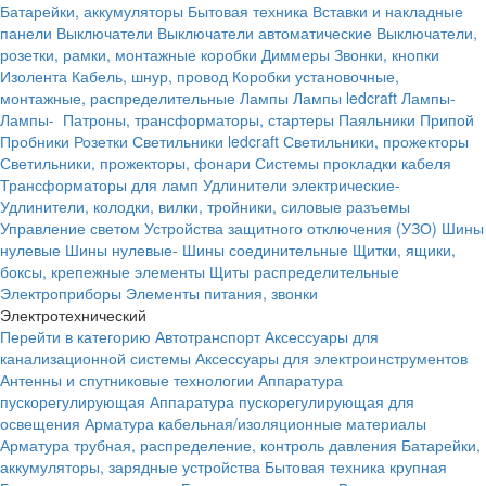
Батарейки, аккумуляторы
Бытовая техника
Вставки и накладные
панели
Выключатели
Выключатели автоматические
Выключатели,
розетки, рамки, монтажные коробки
Диммеры
Звонки, кнопки
Изолента
Кабель, шнур, провод
Коробки установочные,
монтажные, распределительные
Лампы
Лампы ledcraft
Лампы-
Лампы-
Патроны, трансформаторы, стартеры
Паяльники
Припой
Пробники
Розетки
Светильники ledcraft
Светильники, прожекторы
Светильники, прожекторы, фонари
Системы прокладки кабеля
Трансформаторы для ламп
Удлинители электрические-
Удлинители, колодки, вилки, тройники, силовые разъемы
Управление светом
Устройства защитного отключения (УЗО)
Шины
нулевые
Шины нулевые-
Шины соединительные
Щитки, ящики,
боксы, крепежные элементы
Щиты распределительные
Электроприборы
Элементы питания, звонки
Электротехнический
Перейти в категорию
Автотранспорт
Аксессуары для
канализационной системы
Аксессуары для электроинструментов
Антенны и спутниковые технологии
Аппаратура
пускорегулирующая
Аппаратура пускорегулирующая для
освещения
Арматура кабельная/изоляционные материалы
Арматура трубная, распределение, контроль давления
Батарейки,
аккумуляторы, зарядные устройства
Бытовая техника крупная