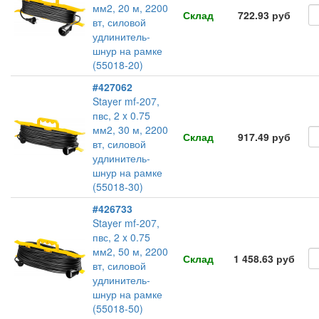
мм2, 20 м, 2200
Склад
722.93 руб
вт, силовой
удлинитель-
шнур на рамке
(55018-20)
#427062
Stayer mf-207,
пвс, 2 x 0.75
мм2, 30 м, 2200
Склад
917.49 руб
вт, силовой
удлинитель-
шнур на рамке
(55018-30)
#426733
Stayer mf-207,
пвс, 2 x 0.75
мм2, 50 м, 2200
Склад
1 458.63 руб
вт, силовой
удлинитель-
шнур на рамке
(55018-50)