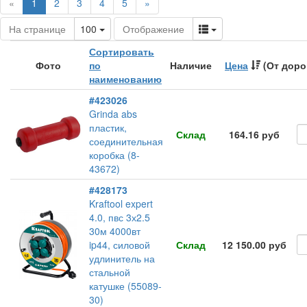
(current)
«
1
2
3
4
5
»
Toggle Dropdown
Toggle Dropdown
На странице
100
Отображение
Сортировать
Фото
по
Наличие
Цена
(От доро
наименованию
#423026
Grinda abs
пластик,
Склад
164.16 руб
соединительная
коробка (8-
43672)
#428173
Kraftool expert
4.0, пвс 3х2.5
30м 4000вт
ip44, силовой
Склад
12 150.00 руб
удлинитель на
стальной
катушке (55089-
30)