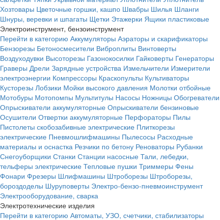
Хозтовары
Цветочные горшки, кашпо
Швабры
Шилья
Шланги
Шнуры, веревки и шпагаты
Щетки
Этажерки
Ящики пластиковые
Электроинструмент, бензоинструмент
Перейти в категорию
Аккумуляторы
Аэраторы и скарификаторы
Бензорезы
Бетоносмесители
Виброплиты
Винтоверты
Воздуходувки
Высоторезы
Газонокосилки
Гайковерты
Генераторы
Граверы
Дрели
Зарядные устройства
Измельчители
Измерители
электроэнергии
Компрессоры
Краскопульты
Культиваторы
Кусторезы
Лобзики
Мойки высокого давления
Молотки отбойные
Мотобуры
Мотопомпы
Мультитулы
Насосы
Ножницы
Обогреватели
Опрыскиватели аккумуляторные
Опрыскиватели бензиновые
Осушители
Отвертки аккумуляторные
Перфораторы
Пилы
Пистолеты скобозабивные электрические
Плиткорезы
электрические
Пневмошлифмашины
Пылесосы
Расходные
материалы и оснастка
Резчики по бетону
Реноваторы
Рубанки
Снегоуборщики
Станки
Станции насосные
Тали, лебедки,
тельферы электрические
Тепловые пушки
Триммеры
Фены
Фонари
Фрезеры
Шлифмашины
Штроборезы
Штроборезы,
бороздоделы
Шуруповерты
Электро-бензо-пневмоинструмент
Электрооборудование, сварка
Электротехнические изделия
Перейти в категорию
Автоматы, УЗО, счетчики, стабилизаторы