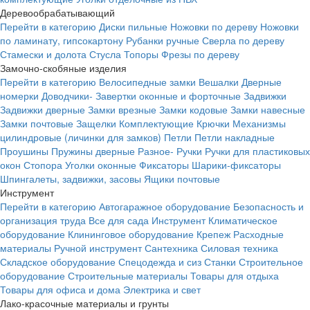
Деревообрабатывающий
Перейти в категорию
Диски пильные
Ножовки по дереву
Ножовки
по ламинату, гипсокартону
Рубанки ручные
Сверла по дереву
Стамески и долота
Стусла
Топоры
Фрезы по дереву
Замочно-скобяные изделия
Перейти в категорию
Велосипедные замки
Вешалки
Дверные
номерки
Доводчики-
Завертки оконные и форточные
Задвижки
Задвижки дверные
Замки врезные
Замки кодовые
Замки навесные
Замки почтовые
Защелки
Комплектующие
Крючки
Механизмы
цилиндровые (личинки для замков)
Петли
Петли накладные
Проушины
Пружины дверные
Разное-
Ручки
Ручки для пластиковых
окон
Стопора
Уголки оконные
Фиксаторы
Шарики-фиксаторы
Шпингалеты, задвижки, засовы
Ящики почтовые
Инструмент
Перейти в категорию
Автогаражное оборудование
Безопасность и
организация труда
Все для сада
Инструмент
Климатическое
оборудование
Клининговое оборудование
Крепеж
Расходные
материалы
Ручной инструмент
Сантехника
Силовая техника
Складское оборудование
Спецодежда и сиз
Станки
Строительное
оборудование
Строительные материалы
Товары для отдыха
Товары для офиса и дома
Электрика и свет
Лако-красочные материалы и грунты