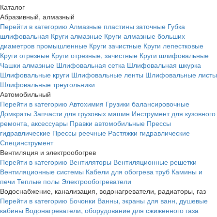
Каталог
Абразивный, алмазный
Перейти в категорию
Алмазные пластины заточные
Губка
шлифовальная
Круги алмазные
Круги алмазные больших
диаметров промышленные
Круги зачистные
Круги лепестковые
Круги отрезные
Круги отрезные, зачистные
Круги шлифовальные
Чашки алмазные
Шлифовальная сетка
Шлифовальная шкурка
Шлифовальные круги
Шлифовальные ленты
Шлифовальные листы
Шлифовальные треугольники
Автомобильный
Перейти в категорию
Автохимия
Грузики балансировочные
Домкраты
Запчасти для грузовых машин
Инструмент для кузовного
ремонта, аксессуары
Правки автомобильные
Прессы
гидравлические
Прессы реечные
Растяжки гидравлические
Специнструмент
Вентиляция и электрообогрев
Перейти в категорию
Вентиляторы
Вентиляционные решетки
Вентиляционные системы
Кабели для обогрева труб
Камины и
печи
Теплые полы
Электрообогреватели
Водоснабжение, канализация, водонагреватели, радиаторы, газ
Перейти в категорию
Бочонки
Ванны, экраны для ванн, душевые
кабины
Водонагреватели, оборудование для сжиженного газа