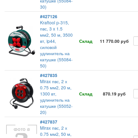
катушке (55084-
30)
#427126
Kraftool p-315,
пвс, 3 x 1.5
мм2, 50 м, 3500
вт, ip44,
Склад
11 770.00 руб
силовой
удлинитель на
катушке (55084-
50)
#427835
Mirax пвс, 2 х
0.75 мм2, 20 м,
1300 вт,
Склад
870.19 руб
удлинитель на
катушке (55052-
20)
#427837
Mirax пвс, 2 х
0.75 мм2, 50 м,