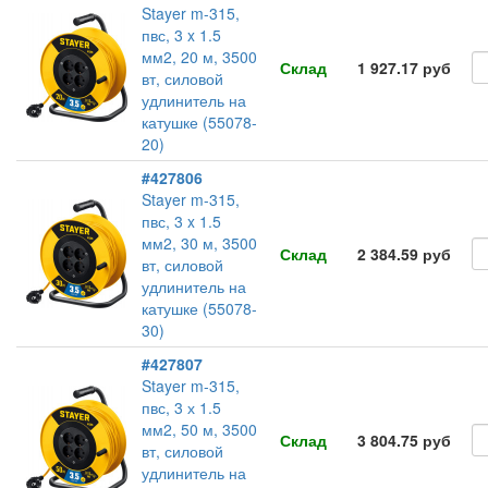
Stayer m-315,
пвс, 3 x 1.5
мм2, 20 м, 3500
Склад
1 927.17 руб
вт, силовой
удлинитель на
катушке (55078-
20)
#427806
Stayer m-315,
пвс, 3 x 1.5
мм2, 30 м, 3500
Склад
2 384.59 руб
вт, силовой
удлинитель на
катушке (55078-
30)
#427807
Stayer m-315,
пвс, 3 х 1.5
мм2, 50 м, 3500
Склад
3 804.75 руб
вт, силовой
удлинитель на