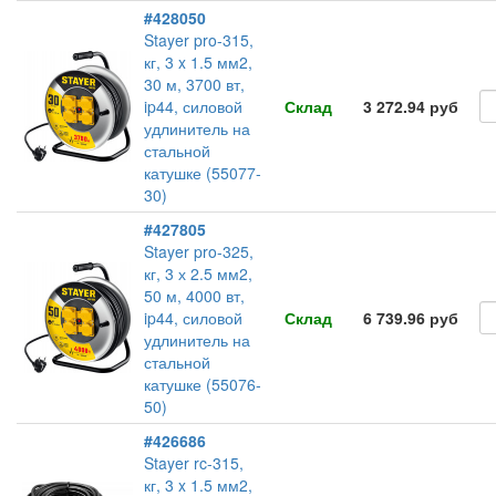
#428050
Stayer pro-315,
кг, 3 x 1.5 мм2,
30 м, 3700 вт,
ip44, силовой
Склад
3 272.94 руб
удлинитель на
стальной
катушке (55077-
30)
#427805
Stayer pro-325,
кг, 3 х 2.5 мм2,
50 м, 4000 вт,
ip44, силовой
Склад
6 739.96 руб
удлинитель на
стальной
катушке (55076-
50)
#426686
Stayer rc-315,
кг, 3 x 1.5 мм2,