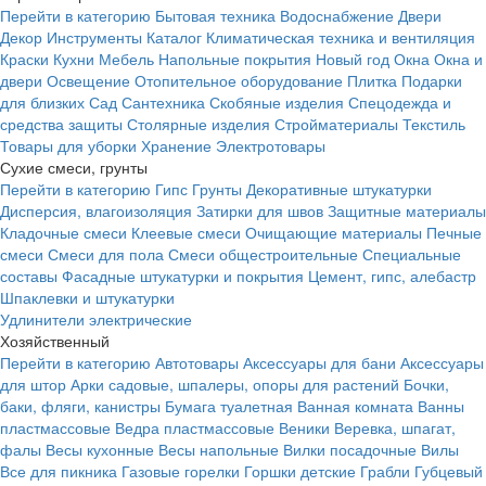
Перейти в категорию
Бытовая техника
Водоснабжение
Двери
Декор
Инструменты
Каталог
Климатическая техника и вентиляция
Краски
Кухни
Мебель
Напольные покрытия
Новый год
Окна
Окна и
двери
Освещение
Отопительное оборудование
Плитка
Подарки
для близких
Сад
Сантехника
Скобяные изделия
Спецодежда и
средства защиты
Столярные изделия
Стройматериалы
Текстиль
Товары для уборки
Хранение
Электротовары
Сухие смеси, грунты
Перейти в категорию
Гипс
Грунты
Декоративные штукатурки
Дисперсия, влагоизоляция
Затирки для швов
Защитные материалы
Кладочные смеси
Клеевые смеси
Очищающие материалы
Печные
смеси
Смеси для пола
Смеси общестроительные
Специальные
составы
Фасадные штукатурки и покрытия
Цемент, гипс, алебастр
Шпаклевки и штукатурки
Удлинители электрические
Хозяйственный
Перейти в категорию
Автотовары
Аксессуары для бани
Аксессуары
для штор
Арки садовые, шпалеры, опоры для растений
Бочки,
баки, фляги, канистры
Бумага туалетная
Ванная комната
Ванны
пластмассовые
Ведра пластмассовые
Веники
Веревка, шпагат,
фалы
Весы кухонные
Весы напольные
Вилки посадочные
Вилы
Все для пикника
Газовые горелки
Горшки детские
Грабли
Губцевый