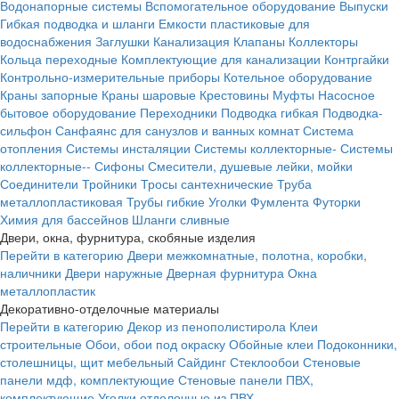
Водонапорные системы
Вспомогательное оборудование
Выпуски
Гибкая подводка и шланги
Емкости пластиковые для
водоснабжения
Заглушки
Канализация
Клапаны
Коллекторы
Кольца переходные
Комплектующие для канализации
Контргайки
Контрольно-измерительные приборы
Котельное оборудование
Краны запорные
Краны шаровые
Крестовины
Муфты
Насосное
бытовое оборудование
Переходники
Подводка гибкая
Подводка-
сильфон
Санфаянс для санузлов и ванных комнат
Система
отопления
Системы инсталяции
Системы коллекторные-
Системы
коллекторные--
Сифоны
Смесители, душевые лейки, мойки
Соединители
Тройники
Тросы сантехнические
Труба
металлопластиковая
Трубы гибкие
Уголки
Фумлента
Футорки
Химия для бассейнов
Шланги сливные
Двери, окна, фурнитура, скобяные изделия
Перейти в категорию
Двери межкомнатные, полотна, коробки,
наличники
Двери наружные
Дверная фурнитура
Окна
металлопластик
Декоративно-отделочные материалы
Перейти в категорию
Декор из пенополистирола
Клеи
строительные
Обои, обои под окраску
Обойные клеи
Подоконники,
столешницы, щит мебельный
Сайдинг
Стеклообои
Стеновые
панели мдф, комплектующие
Стеновые панели ПВХ,
комплектующие
Уголки отделочные из ПВХ