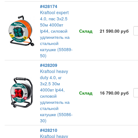
#428174
Kraftool expert
4.0, пвс 3х2.5
50м 4000вт
ip44, силовой
Склад
21 590.00 руб
удлинитель на
стальной
катушке (55089-
50)
#428209
Kraftool heavy
duty 4.0, кг
3х2.5 30м
4000вт ip44,
Склад
16 790.00 руб
силовой
удлинитель на
стальной
катушке (55086-
30)
#428210
Kraftool heavy