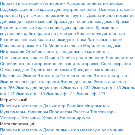
Перейти в категорию
Антисептик
Аэрозоли
Белила титановые
Водоэмульсионные краски для внутренних работ
Вспомогательные
средства
Грунт-эмаль по ржавчине
Грунты-
Декоративное покрытие
Добавки для сухих смесей
Краска для деревянных домов
Краски
Краски алкидные
Краски водно-дисперсионные
Краски для
внутренних работ
Краски по ржавчине
Краски полиуретановые
Краски резиновые
Краски эпоксидные
Лаки
Латексные краски
Масляная краска ма-15
Морилки водные
Морилки неводные
Нитроэмали
Огнебиозащита, специальные материалы
Огнезащитные краски
Олифа
Пробки для колеровки
Растворители
Серебрянка (антикоррозионная защитная краска)
Спец покрытия
Стекло жидкое
Строительная химия
Фасадные материалы
Шпаклевки
Эмали
Эмали для бетонных полов
Эмали для крыш
Эмали-основы для колеровки
Эмаль для пола
Эмаль для пола
пф-266
Эмаль для радиаторов
Эмаль нц-132
Эмаль пф-115
Эмаль
пф-117
Эмаль пф-119
Эмаль пф-121
Эмаль пф-123
Мерительный
Перейти в категорию
Дальномер
Линейки
Микрометры
Мультимеры-
Нивелиры
Пирометры
Рулетки
Тепловизоры-
Угломеры
Угольники
Уровни
Штангенциркули-
Металлорежущий
Перейти в категорию
Диски пильные по металлу и алюминию