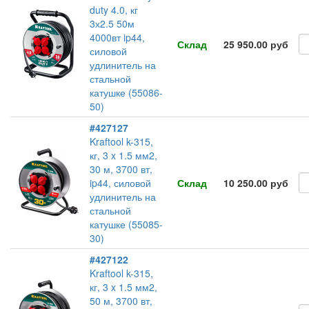
duty 4.0, кг
3х2.5 50м
4000вт ip44,
Склад
25 950.00 руб
силовой
удлинитель на
стальной
катушке (55086-
50)
#427127
Kraftool k-315,
кг, 3 x 1.5 мм2,
30 м, 3700 вт,
ip44, силовой
Склад
10 250.00 руб
удлинитель на
стальной
катушке (55085-
30)
#427122
Kraftool k-315,
кг, 3 x 1.5 мм2,
50 м, 3700 вт,