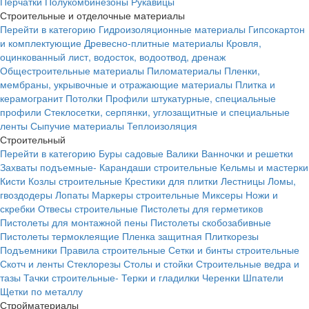
Перчатки
Полукомбинезоны
Рукавицы
Строительные и отделочные материалы
Перейти в категорию
Гидроизоляционные материалы
Гипсокартон
и комплектующие
Древесно-плитные материалы
Кровля,
оцинкованный лист, водосток, водоотвод, дренаж
Общестроительные материалы
Пиломатериалы
Пленки,
мембраны, укрывочные и отражающие материалы
Плитка и
керамогранит
Потолки
Профили штукатурные, специальные
профили
Стеклосетки, серпянки, углозащитные и специальные
ленты
Сыпучие материалы
Теплоизоляция
Строительный
Перейти в категорию
Буры садовые
Валики
Ванночки и решетки
Захваты подъемные-
Карандаши строительные
Кельмы и мастерки
Кисти
Козлы строительные
Крестики для плитки
Лестницы
Ломы,
гвоздодеры
Лопаты
Маркеры строительные
Миксеры
Ножи и
скребки
Отвесы строительные
Пистолеты для герметиков
Пистолеты для монтажной пены
Пистолеты скобозабивные
Пистолеты термоклеящие
Пленка защитная
Плиткорезы
Подъемники
Правила строительные
Сетки и бинты строительные
Скотч и ленты
Стеклорезы
Столы и стойки
Строительные ведра и
тазы
Тачки строительные-
Терки и гладилки
Черенки
Шпатели
Щетки по металлу
Стройматериалы