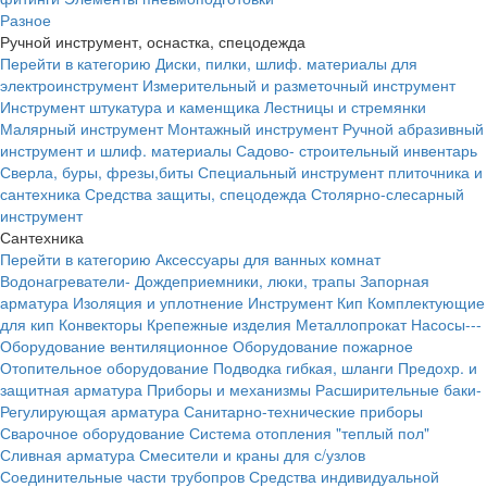
Разное
Ручной инструмент, оснастка, спецодежда
Перейти в категорию
Диски, пилки, шлиф. материалы для
электроинструмент
Измерительный и разметочный инструмент
Инструмент штукатура и каменщика
Лестницы и стремянки
Малярный инструмент
Монтажный инструмент
Ручной абразивный
инструмент и шлиф. материалы
Садово- строительный инвентарь
Сверла, буры, фрезы,биты
Специальный инструмент плиточника и
сантехника
Средства защиты, спецодежда
Столярно-слесарный
инструмент
Сантехника
Перейти в категорию
Аксессуары для ванных комнат
Водонагреватели-
Дождеприемники, люки, трапы
Запорная
арматура
Изоляция и уплотнение
Инструмент
Кип
Комплектующие
для кип
Конвекторы
Крепежные изделия
Металлопрокат
Насосы---
Оборудование вентиляционное
Оборудование пожарное
Отопительное оборудование
Подводка гибкая, шланги
Предохр. и
защитная арматура
Приборы и механизмы
Расширительные баки-
Регулирующая арматура
Санитарно-технические приборы
Сварочное оборудование
Система отопления "теплый пол"
Сливная арматура
Смесители и краны для с/узлов
Соединительные части трубопров
Средства индивидуальной