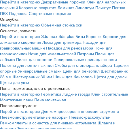
Перейти в категорию
Декоративные порожки
Клеи для напольных
покрытий
Ковровые покрытия
Ламинат
Линолеум
Плинтус
Плитка
ПВХ
Подложка
Спортивные покрытия
Опалубка
Перейти в категорию
Объемная стойка хси
Оснастка, запчасти
Перейти в категорию
Sds-max
Sds-plus
Биты
Коронки
Коронки для
алмазного сверления
Леска для триммера
Насадки для
гравировальных машин
Насадки для реноватора
Ножи для
газонокосилок
Ножи для измельчителей
Патроны
Пилки для
лобзика
Пилки для ножовки
Полировальные принадлежности
Полотна для ленточных пил
Скобы для степлера, плайера
Тарелки
опорные
Универсальные смазки
Цепи для бензопил
Шестигранник
28 мм
Шестигранник 30 мм
Шины для бензопил-
Щетки для дрели
Щетки для ушм
Пены, герметики, клеи строительные
Перейти в категорию
Герметики
Жидкие гвозди
Клеи строительные
Монтажные пены
Пена монтажная
Пневмоинструмент
Перейти в категорию
Для компрессоров и пневмоинструмента-
Пневмоинструментальные наборы-
Пневмокраскопульты-
Ремкомплекты и оснастка для пневмоинструмента
Шланги и
фитинги
Элементы пневмоподготовки