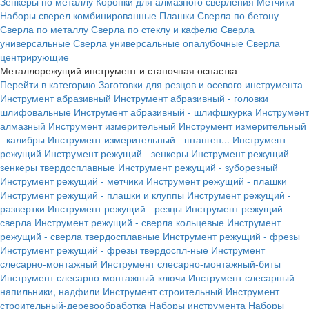
Зенкеры по металлу
Коронки для алмазного сверления
Метчики
Наборы сверел комбинированные
Плашки
Сверла по бетону
Сверла по металлу
Сверла по стеклу и кафелю
Сверла
универсальные
Сверла универсальные опалубочные
Сверла
центрирующие
Металлорежущий инструмент и станочная оснастка
Перейти в категорию
Заготовки для резцов и осевого инструмента
Инструмент абразивный
Инструмент абразивный - головки
шлифовальные
Инструмент абразивный - шлифшкурка
Инструмент
алмазный
Инструмент измерительный
Инструмент измерительный
- калибры
Инструмент измерительный - штанген...
Инструмент
режущий
Инструмент режущий - зенкеры
Инструмент режущий -
зенкеры твердосплавные
Инструмент режущий - зуборезный
Инструмент режущий - метчики
Инструмент режущий - плашки
Инструмент режущий - плашки и клуппы
Инструмент режущий -
развертки
Инструмент режущий - резцы
Инструмент режущий -
сверла
Инструмент режущий - сверла кольцевые
Инструмент
режущий - сверла твердосплавные
Инструмент режущий - фрезы
Инструмент режущий - фрезы твердоспл-ные
Инструмент
слесарно-монтажный
Инструмент слесарно-монтажный-биты
Инструмент слесарно-монтажный-ключи
Инструмент слесарный-
напильники, надфили
Инструмент строительный
Инструмент
строительный-деревообработка
Наборы инструмента
Наборы