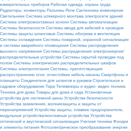
измерительных приборов
Рабочая одежда, охрана труда
Радиаторы, конвекторы
Разъемы
Реле
Сантехника инженерная
Светильники
Система штекерного монтажа электросети зданий
Система электромонтажных колонн
Системы автоматизации
Системы безопасности
Системы ввода для кабелей и проводов
Системы защиты шланговые
Системы обогрева и вентиляции
Системы охлаждения
Системы пожарной, охранной сигнализации
и системы аварийного оповещения
Системы распределения
высокого напряжения
Системы распределения электроэнергии/
распределительные устройства
Системы скрытой проводки под
полом
Системы электрических распределительных шкафов
Системы электропитания
Системы, препятствующие
распространению огня, огнестойкие кабель-каналы
Смартфоны и
планшеты
Соединители для шлангов и рукавов
Строительное и
садовое оборудование
Тара
Телевизоры и аудио- видео техника
Техника для дома
Товары для дома и сада
Установочные
устройства для системной шины
Устройства безопасности
Устройства заземления, молниезащиты и защиты от
перенапряжений
Устройства защиты, плавкие предохранители,
модульные устройства/монтажные устройства
Устройства
оптической и акустической сигнализации
Учетная техника
Фонари
и элементы питания
Фотоэлектрическое преобразование энергии