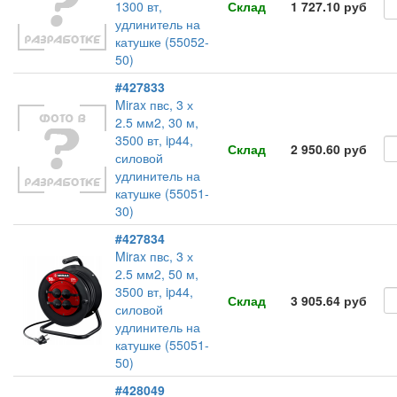
1300 вт,
Склад
1 727.10 руб
удлинитель на
катушке (55052-
50)
#427833
Mirax пвс, 3 х
2.5 мм2, 30 м,
3500 вт, ip44,
Склад
2 950.60 руб
силовой
удлинитель на
катушке (55051-
30)
#427834
Mirax пвс, 3 х
2.5 мм2, 50 м,
3500 вт, ip44,
Склад
3 905.64 руб
силовой
удлинитель на
катушке (55051-
50)
#428049