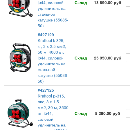
ip44, силовой
Склад
13 890.00 руб
удлинитель на
стальной
катушке (55085-
50)
#427129
Kraftool k-325,
кг, 3 х 2.5 мм2,
50 м, 4000 вт,
ip44, силовой
Склад
25 950.00 руб
удлинитель на
стальной
катушке (55086-
50)
#427125
Kraftool p-315,
пвс, 3 x 1.5
мм2, 30 м, 3500
вт, ip44,
Склад
8 290.00 руб
силовой
удлинитель на