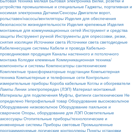
Бытовая техника мелкая
Бытовая электроника
Вилки, розетки и
устройства промышленные и специальные
Гаджеты, портативная и
носимая электроника
Датчики/Сенсоры
Двигатели ворот,
рольставен/насосы/вентиляторы
Изделия для обеспечения
безопасности жизнедеятельности
Изделия крепежные
Изделия
монтажные для коммуникационных сетей
Инструмент и средства
защиты
Инструмент ручной
Инструменты для опрессовки, резки,
снятия изоляции
Источники света
Источники света светодиодные
Кабеленесущие системы
Кабели и провода
Кабельно-
проводниковая продукция
Каналы настенного и потолочного
монтажа
Колодки клеммные
Коммуникационная техника/
компоненты и системы
Компенсаторы сантехнические
Комплектные трансформаторные подстанции
Компьютерная
техника
Компьютерные и телефонные сети
Контрольно-
измерительные приборы
Короба кабельные
Котлы и обогреватели
Лампы
Линии электропередач (ЛЭП)
Материал монтажный
Материалы для подключения
Муфты, фитинги сантехнические
Не
определено
Непрофильный товар
Оборудование высоковольтное
Оборудование низковольтное
Оборудование паяльное и
сварочное
Опоры, оборудование для ЛЭП
Осветительные
аксессуары
Отопительные приборы/технологические и
инженерные системы
Приборы световые
Промышленные
программируемые логические контроллеры
Пункты установки