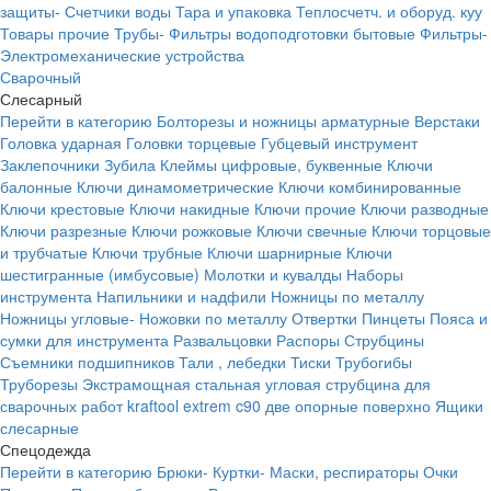
защиты-
Счетчики воды
Тара и упаковка
Теплосчетч. и оборуд. куу
Товары прочие
Трубы-
Фильтры водоподготовки бытовые
Фильтры-
Электромеханические устройства
Сварочный
Слесарный
Перейти в категорию
Болторезы и ножницы арматурные
Верстаки
Головка ударная
Головки торцевые
Губцевый инструмент
Заклепочники
Зубила
Клеймы цифровые, буквенные
Ключи
балонные
Ключи динамометрические
Ключи комбинированные
Ключи крестовые
Ключи накидные
Ключи прочие
Ключи разводные
Ключи разрезные
Ключи рожковые
Ключи свечные
Ключи торцовые
и трубчатые
Ключи трубные
Ключи шарнирные
Ключи
шестигранные (имбусовые)
Молотки и кувалды
Наборы
инструмента
Напильники и надфили
Ножницы по металлу
Ножницы угловые-
Ножовки по металлу
Отвертки
Пинцеты
Пояса и
сумки для инструмента
Развальцовки
Распоры
Струбцины
Съемники подшипников
Тали , лебедки
Тиски
Трубогибы
Труборезы
Экстрамощная стальная угловая струбцина для
сварочных работ kraftool extrem c90 две опорные поверхно
Ящики
слесарные
Спецодежда
Перейти в категорию
Брюки-
Куртки-
Маски, респираторы
Очки