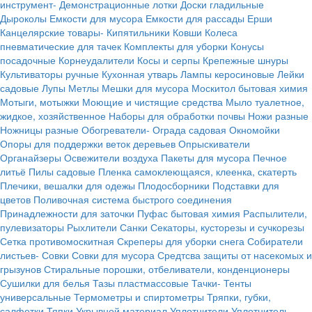
инструмент-
Демонстрационные лотки
Доски гладильные
Дыроколы
Емкости для мусора
Емкости для рассады
Ерши
Канцелярские товары-
Кипятильники
Ковши
Колеса
пневматические для тачек
Комплекты для уборки
Конусы
посадочные
Корнеудалители
Косы и серпы
Крепежные шнуры
Культиваторы ручные
Кухонная утварь
Лампы керосиновые
Лейки
садовые
Лупы
Метлы
Мешки для мусора
Москитол бытовая химия
Мотыги, мотыжки
Моющие и чистящие средства
Мыло туалетное,
жидкое, хозяйственное
Наборы для обработки почвы
Ножи разные
Ножницы разные
Обогреватели-
Ограда садовая
Окномойки
Опоры для поддержки веток деревьев
Опрыскиватели
Органайзеры
Освежители воздуха
Пакеты для мусора
Печное
литьё
Пилы садовые
Пленка самоклеющаяся, клеенка, скатерть
Плечики, вешалки для одежы
Плодосборники
Подставки для
цветов
Поливочная система быстрого соединения
Принадлежности для заточки
Пуфас бытовая химия
Распылители,
пулевизаторы
Рыхлители
Санки
Секаторы, кусторезы и сучкорезы
Сетка противомоскитная
Скреперы для уборки снега
Собиратели
листьев-
Совки
Совки для мусора
Средтсва защиты от насекомых и
грызунов
Стиральные порошки, отбеливатели, конденционеры
Сушилки для белья
Тазы пластмассовые
Тачки-
Тенты
универсальные
Термометры и спиртометры
Тряпки, губки,
салфетки
Тяпки
Укрывной материал
Уплотнители
Уплотнитель