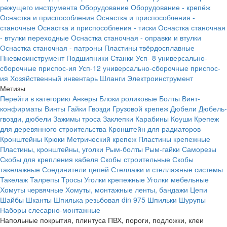
режущего инструмента
Оборудование
Оборудование - крепёж
Оснастка и приспособления
Оснастка и приспособления -
станочные
Оснастка и приспособления - тиски
Оснастка станочная
- втулки переходные
Оснастка станочная - оправки и втулки
Оснастка станочная - патроны
Пластины твёрдосплавные
Пневмоинструмент
Подшипники
Станки
Усп- 8 универсально-
сборочные приспос-ия
Усп-12 универсально-сборочные приспос-
ия
Хозяйственный инвентарь
Шланги
Электроинструмент
Метизы
Перейти в категорию
Анкеры
Блоки роликовые
Болты
Винт-
конфирматы
Винты
Гайки
Гвозди
Грузовой крепеж
Дюбели
Дюбель-
гвозди, дюбели
Зажимы троса
Заклепки
Карабины
Коуши
Крепеж
для деревянного строительства
Кронштейн для радиаторов
Кронштейны
Крюки
Метрический крепеж
Пластины крепежные
Пластины, кронштейны, уголки
Рым-болты
Рым-гайки
Саморезы
Скобы для крепления кабеля
Скобы строительные
Скобы
такелажные
Соединители цепей
Стеллажи и стеллажные системы
Такелаж
Талрепы
Тросы
Уголки крепежные
Уголки мебельные
Хомуты червячные
Хомуты, монтажные ленты, бандажи
Цепи
Шайбы
Шканты
Шпилька резьбовая din 975
Шпильки
Шурупы
Наборы слесарно-монтажные
Напольные покрытия, плинтуса ПВХ, пороги, подложки, клеи