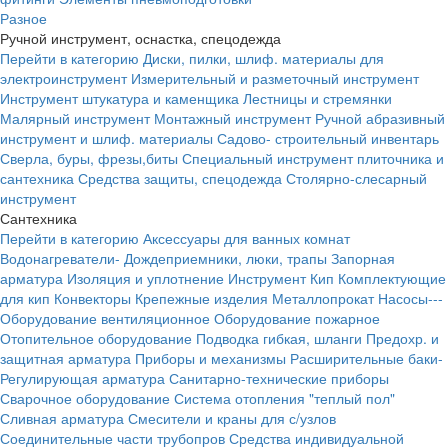
Разное
Ручной инструмент, оснастка, спецодежда
Перейти в категорию
Диски, пилки, шлиф. материалы для
электроинструмент
Измерительный и разметочный инструмент
Инструмент штукатура и каменщика
Лестницы и стремянки
Малярный инструмент
Монтажный инструмент
Ручной абразивный
инструмент и шлиф. материалы
Садово- строительный инвентарь
Сверла, буры, фрезы,биты
Специальный инструмент плиточника и
сантехника
Средства защиты, спецодежда
Столярно-слесарный
инструмент
Сантехника
Перейти в категорию
Аксессуары для ванных комнат
Водонагреватели-
Дождеприемники, люки, трапы
Запорная
арматура
Изоляция и уплотнение
Инструмент
Кип
Комплектующие
для кип
Конвекторы
Крепежные изделия
Металлопрокат
Насосы---
Оборудование вентиляционное
Оборудование пожарное
Отопительное оборудование
Подводка гибкая, шланги
Предохр. и
защитная арматура
Приборы и механизмы
Расширительные баки-
Регулирующая арматура
Санитарно-технические приборы
Сварочное оборудование
Система отопления "теплый пол"
Сливная арматура
Смесители и краны для с/узлов
Соединительные части трубопров
Средства индивидуальной