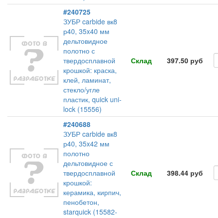
#240725
ЗУБР carbide вк8
р40, 35x40 мм
дельтовидное
полотно с
твердосплавной
Склад
397.50 руб
крошкой: краска,
клей, ламинат,
стекло/угле
пластик, quick uni-
lock (15556)
#240688
ЗУБР carbide вк8
р40, 35x42 мм
полотно
дельтовидное с
твердосплавной
Склад
398.44 руб
крошкой:
керамика, кирпич,
пенобетон,
starquick (15582-