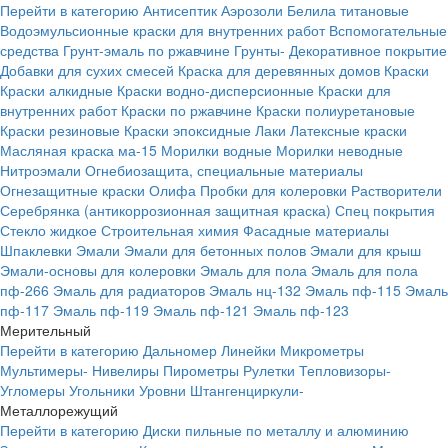
Перейти в категорию
Антисептик
Аэрозоли
Белила титановые
Водоэмульсионные краски для внутренних работ
Вспомогательные
средства
Грунт-эмаль по ржавчине
Грунты-
Декоративное покрытие
Добавки для сухих смесей
Краска для деревянных домов
Краски
Краски алкидные
Краски водно-дисперсионные
Краски для
внутренних работ
Краски по ржавчине
Краски полиуретановые
Краски резиновые
Краски эпоксидные
Лаки
Латексные краски
Масляная краска ма-15
Морилки водные
Морилки неводные
Нитроэмали
Огнебиозащита, специальные материалы
Огнезащитные краски
Олифа
Пробки для колеровки
Растворители
Серебрянка (антикоррозионная защитная краска)
Спец покрытия
Стекло жидкое
Строительная химия
Фасадные материалы
Шпаклевки
Эмали
Эмали для бетонных полов
Эмали для крыш
Эмали-основы для колеровки
Эмаль для пола
Эмаль для пола
пф-266
Эмаль для радиаторов
Эмаль нц-132
Эмаль пф-115
Эмаль
пф-117
Эмаль пф-119
Эмаль пф-121
Эмаль пф-123
Мерительный
Перейти в категорию
Дальномер
Линейки
Микрометры
Мультимеры-
Нивелиры
Пирометры
Рулетки
Тепловизоры-
Угломеры
Угольники
Уровни
Штангенциркули-
Металлорежущий
Перейти в категорию
Диски пильные по металлу и алюминию