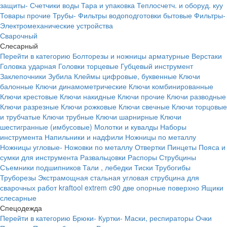
защиты-
Счетчики воды
Тара и упаковка
Теплосчетч. и оборуд. куу
Товары прочие
Трубы-
Фильтры водоподготовки бытовые
Фильтры-
Электромеханические устройства
Сварочный
Слесарный
Перейти в категорию
Болторезы и ножницы арматурные
Верстаки
Головка ударная
Головки торцевые
Губцевый инструмент
Заклепочники
Зубила
Клеймы цифровые, буквенные
Ключи
балонные
Ключи динамометрические
Ключи комбинированные
Ключи крестовые
Ключи накидные
Ключи прочие
Ключи разводные
Ключи разрезные
Ключи рожковые
Ключи свечные
Ключи торцовые
и трубчатые
Ключи трубные
Ключи шарнирные
Ключи
шестигранные (имбусовые)
Молотки и кувалды
Наборы
инструмента
Напильники и надфили
Ножницы по металлу
Ножницы угловые-
Ножовки по металлу
Отвертки
Пинцеты
Пояса и
сумки для инструмента
Развальцовки
Распоры
Струбцины
Съемники подшипников
Тали , лебедки
Тиски
Трубогибы
Труборезы
Экстрамощная стальная угловая струбцина для
сварочных работ kraftool extrem c90 две опорные поверхно
Ящики
слесарные
Спецодежда
Перейти в категорию
Брюки-
Куртки-
Маски, респираторы
Очки