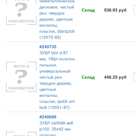
биметаллическое
дисковое, чистый
Склад
538.93 руб
рез: твердое
дерево, цветные
металлы,
пластик, starquick
(15575-85)
#240735
ЗУБР bim d 87
мм, 18tpi полотно
пильное,
универсальный
чистый рез:
Склад
446.25 руб
твердое дерево,
цветные
металлы,
пластик, quick uni-
lock (15551-87)
#240689
ЗУБР carbide вк8
р100, 35x42 мм
полотно