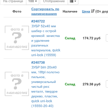
Toggle Dropdown
Toggle Dropdown
На странице
100
Отображение
Сортировать по
Фото
Наличие
Цена
(От дор
наименованию
#240722
ЗУБР 52х40 мм
шабер с острой
кромкой: зачистка
Склад
174.72 руб
и удаление
различных
материалов, quick
uni-lock (15559)
#240738
ЗУБР bim 20x40
мм, 18tpi полотно
пильное,
универсальный
Склад
279.38 руб
чистый рез:
металл, твердое
дерево, пластик,
quick uni-lock
(15550-20-40)