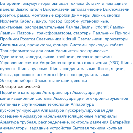
Батарейки, аккумуляторы
Бытовая техника
Вставки и накладные
панели
Выключатели
Выключатели автоматические
Выключатели,
розетки, рамки, монтажные коробки
Диммеры
Звонки, кнопки
Изолента
Кабель, шнур, провод
Коробки установочные,
монтажные, распределительные
Лампы
Лампы ledcraft
Лампы-
Лампы-
Патроны, трансформаторы, стартеры
Паяльники
Припой
Пробники
Розетки
Светильники ledcraft
Светильники, прожекторы
Светильники, прожекторы, фонари
Системы прокладки кабеля
Трансформаторы для ламп
Удлинители электрические-
Удлинители, колодки, вилки, тройники, силовые разъемы
Управление светом
Устройства защитного отключения (УЗО)
Шины
нулевые
Шины нулевые-
Шины соединительные
Щитки, ящики,
боксы, крепежные элементы
Щиты распределительные
Электроприборы
Элементы питания, звонки
Электротехнический
Перейти в категорию
Автотранспорт
Аксессуары для
канализационной системы
Аксессуары для электроинструментов
Антенны и спутниковые технологии
Аппаратура
пускорегулирующая
Аппаратура пускорегулирующая для
освещения
Арматура кабельная/изоляционные материалы
Арматура трубная, распределение, контроль давления
Батарейки,
аккумуляторы, зарядные устройства
Бытовая техника крупная