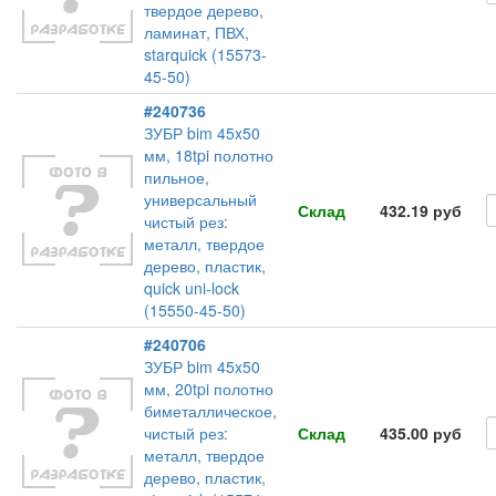
твердое дерево,
ламинат, ПВХ,
starquick (15573-
45-50)
#240736
ЗУБР bim 45x50
мм, 18tpi полотно
пильное,
универсальный
Склад
432.19 руб
чистый рез:
металл, твердое
дерево, пластик,
quick uni-lock
(15550-45-50)
#240706
ЗУБР bim 45x50
мм, 20tpi полотно
биметаллическое,
чистый рез:
Склад
435.00 руб
металл, твердое
дерево, пластик,