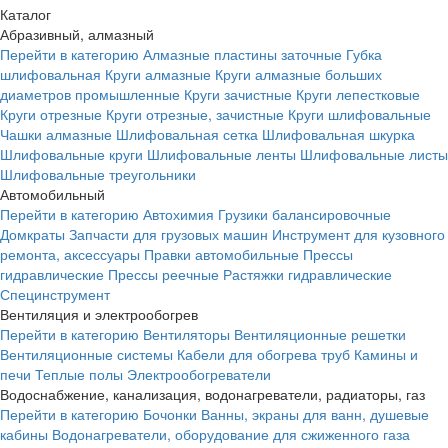
Каталог
Абразивный, алмазный
Перейти в категорию
Алмазные пластины заточные
Губка
шлифовальная
Круги алмазные
Круги алмазные больших
диаметров промышленные
Круги зачистные
Круги лепестковые
Круги отрезные
Круги отрезные, зачистные
Круги шлифовальные
Чашки алмазные
Шлифовальная сетка
Шлифовальная шкурка
Шлифовальные круги
Шлифовальные ленты
Шлифовальные листы
Шлифовальные треугольники
Автомобильный
Перейти в категорию
Автохимия
Грузики балансировочные
Домкраты
Запчасти для грузовых машин
Инструмент для кузовного
ремонта, аксессуары
Правки автомобильные
Прессы
гидравлические
Прессы реечные
Растяжки гидравлические
Специнструмент
Вентиляция и электрообогрев
Перейти в категорию
Вентиляторы
Вентиляционные решетки
Вентиляционные системы
Кабели для обогрева труб
Камины и
печи
Теплые полы
Электрообогреватели
Водоснабжение, канализация, водонагреватели, радиаторы, газ
Перейти в категорию
Бочонки
Ванны, экраны для ванн, душевые
кабины
Водонагреватели, оборудование для сжиженного газа