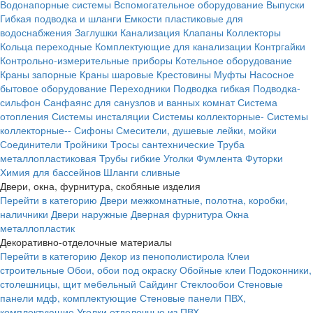
Водонапорные системы
Вспомогательное оборудование
Выпуски
Гибкая подводка и шланги
Емкости пластиковые для
водоснабжения
Заглушки
Канализация
Клапаны
Коллекторы
Кольца переходные
Комплектующие для канализации
Контргайки
Контрольно-измерительные приборы
Котельное оборудование
Краны запорные
Краны шаровые
Крестовины
Муфты
Насосное
бытовое оборудование
Переходники
Подводка гибкая
Подводка-
сильфон
Санфаянс для санузлов и ванных комнат
Система
отопления
Системы инсталяции
Системы коллекторные-
Системы
коллекторные--
Сифоны
Смесители, душевые лейки, мойки
Соединители
Тройники
Тросы сантехнические
Труба
металлопластиковая
Трубы гибкие
Уголки
Фумлента
Футорки
Химия для бассейнов
Шланги сливные
Двери, окна, фурнитура, скобяные изделия
Перейти в категорию
Двери межкомнатные, полотна, коробки,
наличники
Двери наружные
Дверная фурнитура
Окна
металлопластик
Декоративно-отделочные материалы
Перейти в категорию
Декор из пенополистирола
Клеи
строительные
Обои, обои под окраску
Обойные клеи
Подоконники,
столешницы, щит мебельный
Сайдинг
Стеклообои
Стеновые
панели мдф, комплектующие
Стеновые панели ПВХ,
комплектующие
Уголки отделочные из ПВХ