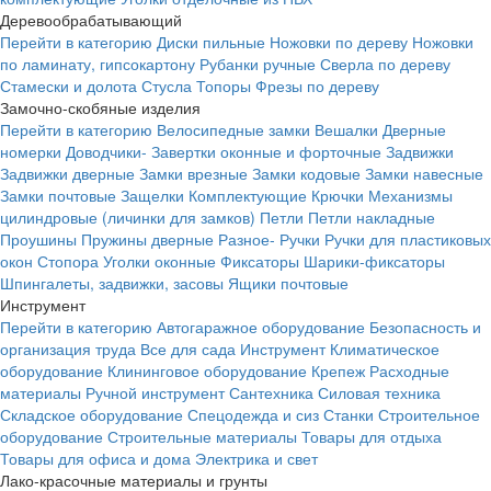
Деревообрабатывающий
Перейти в категорию
Диски пильные
Ножовки по дереву
Ножовки
по ламинату, гипсокартону
Рубанки ручные
Сверла по дереву
Стамески и долота
Стусла
Топоры
Фрезы по дереву
Замочно-скобяные изделия
Перейти в категорию
Велосипедные замки
Вешалки
Дверные
номерки
Доводчики-
Завертки оконные и форточные
Задвижки
Задвижки дверные
Замки врезные
Замки кодовые
Замки навесные
Замки почтовые
Защелки
Комплектующие
Крючки
Механизмы
цилиндровые (личинки для замков)
Петли
Петли накладные
Проушины
Пружины дверные
Разное-
Ручки
Ручки для пластиковых
окон
Стопора
Уголки оконные
Фиксаторы
Шарики-фиксаторы
Шпингалеты, задвижки, засовы
Ящики почтовые
Инструмент
Перейти в категорию
Автогаражное оборудование
Безопасность и
организация труда
Все для сада
Инструмент
Климатическое
оборудование
Клининговое оборудование
Крепеж
Расходные
материалы
Ручной инструмент
Сантехника
Силовая техника
Складское оборудование
Спецодежда и сиз
Станки
Строительное
оборудование
Строительные материалы
Товары для отдыха
Товары для офиса и дома
Электрика и свет
Лако-красочные материалы и грунты