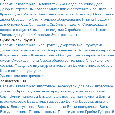
Перейти в категорию
Бытовая техника
Водоснабжение
Двери
Декор
Инструменты
Каталог
Климатическая техника и вентиляция
Краски
Кухни
Мебель
Напольные покрытия
Новый год
Окна
Окна и
двери
Освещение
Отопительное оборудование
Плитка
Подарки
для близких
Сад
Сантехника
Скобяные изделия
Спецодежда и
средства защиты
Столярные изделия
Стройматериалы
Текстиль
Товары для уборки
Хранение
Электротовары
Сухие смеси, грунты
Перейти в категорию
Гипс
Грунты
Декоративные штукатурки
Дисперсия, влагоизоляция
Затирки для швов
Защитные материалы
Кладочные смеси
Клеевые смеси
Очищающие материалы
Печные
смеси
Смеси для пола
Смеси общестроительные
Специальные
составы
Фасадные штукатурки и покрытия
Цемент, гипс, алебастр
Шпаклевки и штукатурки
Удлинители электрические
Хозяйственный
Перейти в категорию
Автотовары
Аксессуары для бани
Аксессуары
для штор
Арки садовые, шпалеры, опоры для растений
Бочки,
баки, фляги, канистры
Бумага туалетная
Ванная комната
Ванны
пластмассовые
Ведра пластмассовые
Веники
Веревка, шпагат,
фалы
Весы кухонные
Весы напольные
Вилки посадочные
Вилы
Все для пикника
Газовые горелки
Горшки детские
Грабли
Губцевый