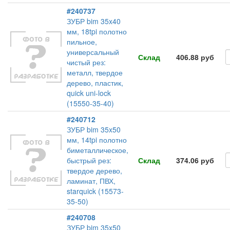
#240737
ЗУБР bim 35x40
мм, 18tpi полотно
пильное,
универсальный
Склад
406.88 руб
чистый рез:
металл, твердое
дерево, пластик,
quick uni-lock
(15550-35-40)
#240712
ЗУБР bim 35x50
мм, 14tpi полотно
биметаллическое,
быстрый рез:
Склад
374.06 руб
твердое дерево,
ламинат, ПВХ,
starquick (15573-
35-50)
#240708
ЗУБР bim 35x50