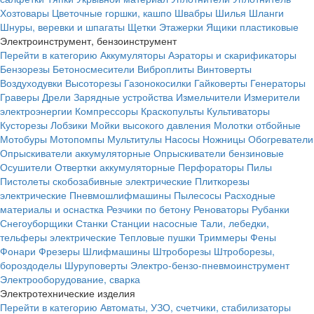
Хозтовары
Цветочные горшки, кашпо
Швабры
Шилья
Шланги
Шнуры, веревки и шпагаты
Щетки
Этажерки
Ящики пластиковые
Электроинструмент, бензоинструмент
Перейти в категорию
Аккумуляторы
Аэраторы и скарификаторы
Бензорезы
Бетоносмесители
Виброплиты
Винтоверты
Воздуходувки
Высоторезы
Газонокосилки
Гайковерты
Генераторы
Граверы
Дрели
Зарядные устройства
Измельчители
Измерители
электроэнергии
Компрессоры
Краскопульты
Культиваторы
Кусторезы
Лобзики
Мойки высокого давления
Молотки отбойные
Мотобуры
Мотопомпы
Мультитулы
Насосы
Ножницы
Обогреватели
Опрыскиватели аккумуляторные
Опрыскиватели бензиновые
Осушители
Отвертки аккумуляторные
Перфораторы
Пилы
Пистолеты скобозабивные электрические
Плиткорезы
электрические
Пневмошлифмашины
Пылесосы
Расходные
материалы и оснастка
Резчики по бетону
Реноваторы
Рубанки
Снегоуборщики
Станки
Станции насосные
Тали, лебедки,
тельферы электрические
Тепловые пушки
Триммеры
Фены
Фонари
Фрезеры
Шлифмашины
Штроборезы
Штроборезы,
бороздоделы
Шуруповерты
Электро-бензо-пневмоинструмент
Электрооборудование, сварка
Электротехнические изделия
Перейти в категорию
Автоматы, УЗО, счетчики, стабилизаторы