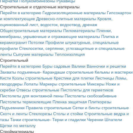
Перчатки
Полукомбинезоны
Рукавицы
Строительные и отделочные материалы
Перейти в категорию
Гидроизоляционные материалы
Гипсокартон
и комплектующие
Древесно-плитные материалы
Кровля,
оцинкованный лист, водосток, водоотвод, дренаж
Общестроительные материалы
Пиломатериалы
Пленки,
мембраны, укрывочные и отражающие материалы
Плитка и
керамогранит
Потолки
Профили штукатурные, специальные
профили
Стеклосетки, серпянки, углозащитные и специальные
ленты
Сыпучие материалы
Теплоизоляция
Строительный
Перейти в категорию
Буры садовые
Валики
Ванночки и решетки
Захваты подъемные-
Карандаши строительные
Кельмы и мастерки
Кисти
Козлы строительные
Крестики для плитки
Лестницы
Ломы,
гвоздодеры
Лопаты
Маркеры строительные
Миксеры
Ножи и
скребки
Отвесы строительные
Пистолеты для герметиков
Пистолеты для монтажной пены
Пистолеты скобозабивные
Пистолеты термоклеящие
Пленка защитная
Плиткорезы
Подъемники
Правила строительные
Сетки и бинты строительные
Скотч и ленты
Стеклорезы
Столы и стойки
Строительные ведра и
тазы
Тачки строительные-
Терки и гладилки
Черенки
Шпатели
Щетки по металлу
Стройматериалы