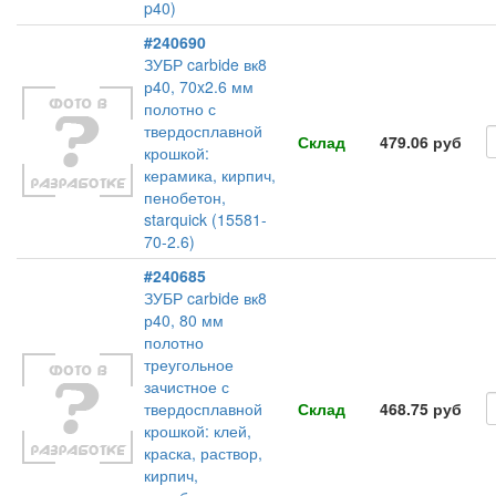
p40)
#240690
ЗУБР carbide вк8
р40, 70x2.6 мм
полотно с
твердосплавной
Склад
479.06 руб
крошкой:
керамика, кирпич,
пенобетон,
starquick (15581-
70-2.6)
#240685
ЗУБР carbide вк8
р40, 80 мм
полотно
треугольное
зачистное с
твердосплавной
Склад
468.75 руб
крошкой: клей,
краска, раствор,
кирпич,