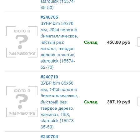
starquick (15574-
45-50)
#240705
ЗУБР bim 52x70
мм, 20tpi полотно
биметаллическое,
чистый рез:
Склад
450.00 руб
металл, твердое
дерево, пластик,
starquick (15574-
52-70)
#240710
ЗУБР bim 65x50
мм, 14tpi полотно
биметаллическое,
быстрый рез:
Склад
387.19 руб
твердое дерево,
ламинат, ПВХ,
starquick (15573-
65-50)
#240704