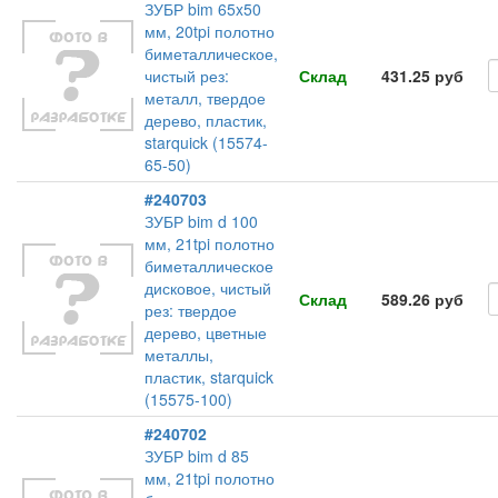
ЗУБР bim 65x50
мм, 20tpi полотно
биметаллическое,
чистый рез:
Склад
431.25 руб
металл, твердое
дерево, пластик,
starquick (15574-
65-50)
#240703
ЗУБР bim d 100
мм, 21tpi полотно
биметаллическое
дисковое, чистый
Склад
589.26 руб
рез: твердое
дерево, цветные
металлы,
пластик, starquick
(15575-100)
#240702
ЗУБР bim d 85
мм, 21tpi полотно