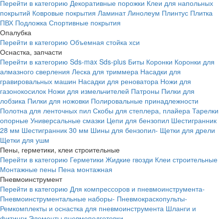
Перейти в категорию
Декоративные порожки
Клеи для напольных
покрытий
Ковровые покрытия
Ламинат
Линолеум
Плинтус
Плитка
ПВХ
Подложка
Спортивные покрытия
Опалубка
Перейти в категорию
Объемная стойка хси
Оснастка, запчасти
Перейти в категорию
Sds-max
Sds-plus
Биты
Коронки
Коронки для
алмазного сверления
Леска для триммера
Насадки для
гравировальных машин
Насадки для реноватора
Ножи для
газонокосилок
Ножи для измельчителей
Патроны
Пилки для
лобзика
Пилки для ножовки
Полировальные принадлежности
Полотна для ленточных пил
Скобы для степлера, плайера
Тарелки
опорные
Универсальные смазки
Цепи для бензопил
Шестигранник
28 мм
Шестигранник 30 мм
Шины для бензопил-
Щетки для дрели
Щетки для ушм
Пены, герметики, клеи строительные
Перейти в категорию
Герметики
Жидкие гвозди
Клеи строительные
Монтажные пены
Пена монтажная
Пневмоинструмент
Перейти в категорию
Для компрессоров и пневмоинструмента-
Пневмоинструментальные наборы-
Пневмокраскопульты-
Ремкомплекты и оснастка для пневмоинструмента
Шланги и
фитинги
Элементы пневмоподготовки