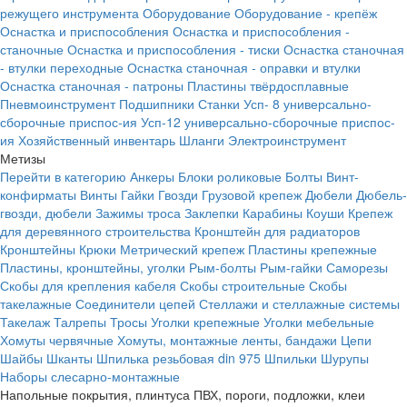
режущего инструмента
Оборудование
Оборудование - крепёж
Оснастка и приспособления
Оснастка и приспособления -
станочные
Оснастка и приспособления - тиски
Оснастка станочная
- втулки переходные
Оснастка станочная - оправки и втулки
Оснастка станочная - патроны
Пластины твёрдосплавные
Пневмоинструмент
Подшипники
Станки
Усп- 8 универсально-
сборочные приспос-ия
Усп-12 универсально-сборочные приспос-
ия
Хозяйственный инвентарь
Шланги
Электроинструмент
Метизы
Перейти в категорию
Анкеры
Блоки роликовые
Болты
Винт-
конфирматы
Винты
Гайки
Гвозди
Грузовой крепеж
Дюбели
Дюбель-
гвозди, дюбели
Зажимы троса
Заклепки
Карабины
Коуши
Крепеж
для деревянного строительства
Кронштейн для радиаторов
Кронштейны
Крюки
Метрический крепеж
Пластины крепежные
Пластины, кронштейны, уголки
Рым-болты
Рым-гайки
Саморезы
Скобы для крепления кабеля
Скобы строительные
Скобы
такелажные
Соединители цепей
Стеллажи и стеллажные системы
Такелаж
Талрепы
Тросы
Уголки крепежные
Уголки мебельные
Хомуты червячные
Хомуты, монтажные ленты, бандажи
Цепи
Шайбы
Шканты
Шпилька резьбовая din 975
Шпильки
Шурупы
Наборы слесарно-монтажные
Напольные покрытия, плинтуса ПВХ, пороги, подложки, клеи