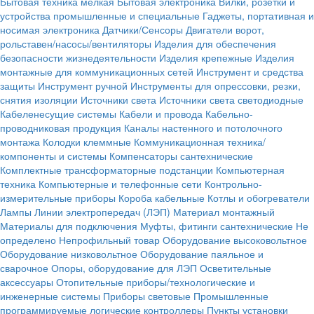
Бытовая техника мелкая
Бытовая электроника
Вилки, розетки и
устройства промышленные и специальные
Гаджеты, портативная и
носимая электроника
Датчики/Сенсоры
Двигатели ворот,
рольставен/насосы/вентиляторы
Изделия для обеспечения
безопасности жизнедеятельности
Изделия крепежные
Изделия
монтажные для коммуникационных сетей
Инструмент и средства
защиты
Инструмент ручной
Инструменты для опрессовки, резки,
снятия изоляции
Источники света
Источники света светодиодные
Кабеленесущие системы
Кабели и провода
Кабельно-
проводниковая продукция
Каналы настенного и потолочного
монтажа
Колодки клеммные
Коммуникационная техника/
компоненты и системы
Компенсаторы сантехнические
Комплектные трансформаторные подстанции
Компьютерная
техника
Компьютерные и телефонные сети
Контрольно-
измерительные приборы
Короба кабельные
Котлы и обогреватели
Лампы
Линии электропередач (ЛЭП)
Материал монтажный
Материалы для подключения
Муфты, фитинги сантехнические
Не
определено
Непрофильный товар
Оборудование высоковольтное
Оборудование низковольтное
Оборудование паяльное и
сварочное
Опоры, оборудование для ЛЭП
Осветительные
аксессуары
Отопительные приборы/технологические и
инженерные системы
Приборы световые
Промышленные
программируемые логические контроллеры
Пункты установки