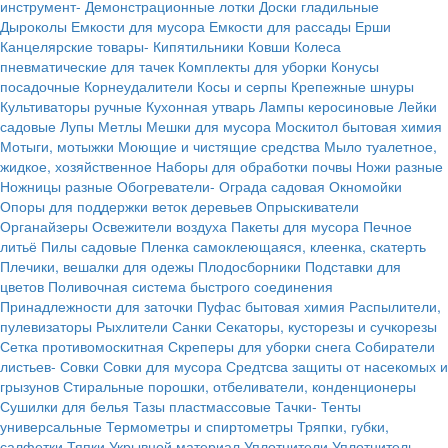
инструмент-
Демонстрационные лотки
Доски гладильные
Дыроколы
Емкости для мусора
Емкости для рассады
Ерши
Канцелярские товары-
Кипятильники
Ковши
Колеса
пневматические для тачек
Комплекты для уборки
Конусы
посадочные
Корнеудалители
Косы и серпы
Крепежные шнуры
Культиваторы ручные
Кухонная утварь
Лампы керосиновые
Лейки
садовые
Лупы
Метлы
Мешки для мусора
Москитол бытовая химия
Мотыги, мотыжки
Моющие и чистящие средства
Мыло туалетное,
жидкое, хозяйственное
Наборы для обработки почвы
Ножи разные
Ножницы разные
Обогреватели-
Ограда садовая
Окномойки
Опоры для поддержки веток деревьев
Опрыскиватели
Органайзеры
Освежители воздуха
Пакеты для мусора
Печное
литьё
Пилы садовые
Пленка самоклеющаяся, клеенка, скатерть
Плечики, вешалки для одежы
Плодосборники
Подставки для
цветов
Поливочная система быстрого соединения
Принадлежности для заточки
Пуфас бытовая химия
Распылители,
пулевизаторы
Рыхлители
Санки
Секаторы, кусторезы и сучкорезы
Сетка противомоскитная
Скреперы для уборки снега
Собиратели
листьев-
Совки
Совки для мусора
Средтсва защиты от насекомых и
грызунов
Стиральные порошки, отбеливатели, конденционеры
Сушилки для белья
Тазы пластмассовые
Тачки-
Тенты
универсальные
Термометры и спиртометры
Тряпки, губки,
салфетки
Тяпки
Укрывной материал
Уплотнители
Уплотнитель