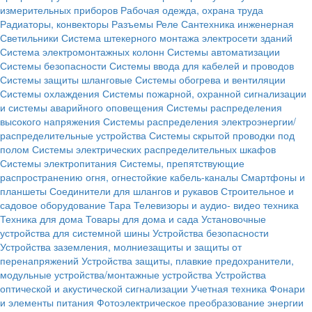
измерительных приборов
Рабочая одежда, охрана труда
Радиаторы, конвекторы
Разъемы
Реле
Сантехника инженерная
Светильники
Система штекерного монтажа электросети зданий
Система электромонтажных колонн
Системы автоматизации
Системы безопасности
Системы ввода для кабелей и проводов
Системы защиты шланговые
Системы обогрева и вентиляции
Системы охлаждения
Системы пожарной, охранной сигнализации
и системы аварийного оповещения
Системы распределения
высокого напряжения
Системы распределения электроэнергии/
распределительные устройства
Системы скрытой проводки под
полом
Системы электрических распределительных шкафов
Системы электропитания
Системы, препятствующие
распространению огня, огнестойкие кабель-каналы
Смартфоны и
планшеты
Соединители для шлангов и рукавов
Строительное и
садовое оборудование
Тара
Телевизоры и аудио- видео техника
Техника для дома
Товары для дома и сада
Установочные
устройства для системной шины
Устройства безопасности
Устройства заземления, молниезащиты и защиты от
перенапряжений
Устройства защиты, плавкие предохранители,
модульные устройства/монтажные устройства
Устройства
оптической и акустической сигнализации
Учетная техника
Фонари
и элементы питания
Фотоэлектрическое преобразование энергии