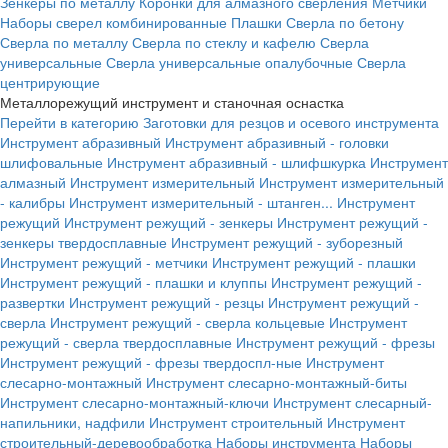
Зенкеры по металлу
Коронки для алмазного сверления
Метчики
Наборы сверел комбинированные
Плашки
Сверла по бетону
Сверла по металлу
Сверла по стеклу и кафелю
Сверла
универсальные
Сверла универсальные опалубочные
Сверла
центрирующие
Металлорежущий инструмент и станочная оснастка
Перейти в категорию
Заготовки для резцов и осевого инструмента
Инструмент абразивный
Инструмент абразивный - головки
шлифовальные
Инструмент абразивный - шлифшкурка
Инструмент
алмазный
Инструмент измерительный
Инструмент измерительный
- калибры
Инструмент измерительный - штанген...
Инструмент
режущий
Инструмент режущий - зенкеры
Инструмент режущий -
зенкеры твердосплавные
Инструмент режущий - зуборезный
Инструмент режущий - метчики
Инструмент режущий - плашки
Инструмент режущий - плашки и клуппы
Инструмент режущий -
развертки
Инструмент режущий - резцы
Инструмент режущий -
сверла
Инструмент режущий - сверла кольцевые
Инструмент
режущий - сверла твердосплавные
Инструмент режущий - фрезы
Инструмент режущий - фрезы твердоспл-ные
Инструмент
слесарно-монтажный
Инструмент слесарно-монтажный-биты
Инструмент слесарно-монтажный-ключи
Инструмент слесарный-
напильники, надфили
Инструмент строительный
Инструмент
строительный-деревообработка
Наборы инструмента
Наборы