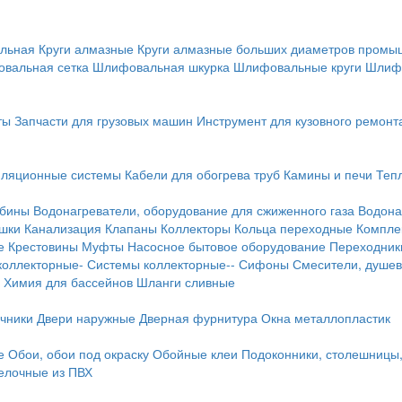
льная
Круги алмазные
Круги алмазные больших диаметров пром
вальная сетка
Шлифовальная шкурка
Шлифовальные круги
Шлиф
ты
Запчасти для грузовых машин
Инструмент для кузовного ремонт
иляционные системы
Кабели для обогрева труб
Камины и печи
Теп
абины
Водонагреватели, оборудование для сжиженного газа
Водона
ушки
Канализация
Клапаны
Коллекторы
Кольца переходные
Компле
е
Крестовины
Муфты
Насосное бытовое оборудование
Переходник
коллекторные-
Системы коллекторные--
Сифоны
Смесители, душев
Химия для бассейнов
Шланги сливные
ичники
Двери наружные
Дверная фурнитура
Окна металлопластик
е
Обои, обои под окраску
Обойные клеи
Подоконники, столешницы
делочные из ПВХ