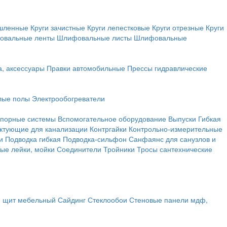
ышленные
Круги зачистные
Круги лепестковые
Круги отрезные
Круги
овальные ленты
Шлифовальные листы
Шлифовальные
а, аксессуары
Правки автомобильные
Прессы гидравлические
лые полы
Электрообогреватели
порные системы
Вспомогательное оборудование
Выпуски
Гибкая
ктующие для канализации
Контргайки
Контрольно-измерительные
и
Подводка гибкая
Подводка-сильфон
Санфаянс для санузлов и
ые лейки, мойки
Соединители
Тройники
Тросы сантехнические
, щит мебельный
Сайдинг
Стеклообои
Стеновые панели мдф,