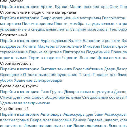
Спецодежда
Перейти в категорию
Брюки-
Куртки-
Маски, респираторы
Очки
Пер
Строительные и отделочные материалы
Перейти в категорию
Гидроизоляционные материалы
Гипсокартон
материалы
Пиломатериалы
Пленки, мембраны, укрывочные и от
углозащитные и специальные ленты
Сыпучие материалы
Теплоиз
Строительный
Перейти в категорию
Буры садовые
Валики
Ванночки и решетки
За
гвоздодеры
Лопаты
Маркеры строительные
Миксеры
Ножи и скреб
термоклеящие
Пленка защитная
Плиткорезы
Подъемники
Правила
строительные-
Терки и гладилки
Черенки
Шпатели
Щетки по метал
Стройматериалы
Перейти в категорию
Бытовая техника
Водоснабжение
Двери
Деко
Освещение
Отопительное оборудование
Плитка
Подарки для близ
уборки
Хранение
Электротовары
Сухие смеси, грунты
Перейти в категорию
Гипс
Грунты
Декоративные штукатурки
Диспер
Смеси для пола
Смеси общестроительные
Специальные составы
Удлинители электрические
Хозяйственный
Перейти в категорию
Автотовары
Аксессуары для бани
Аксессуары
пластмассовые
Ведра пластмассовые
Веники
Веревка, шпагат, фа
инструмент-
Демонстрационные лотки
Доски гладильные
Дырокол