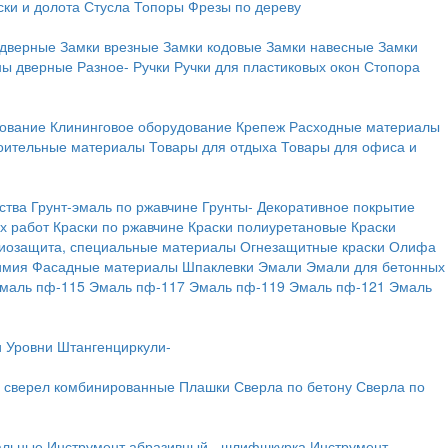
ки и долота
Стусла
Топоры
Фрезы по дереву
 дверные
Замки врезные
Замки кодовые
Замки навесные
Замки
ны дверные
Разное-
Ручки
Ручки для пластиковых окон
Стопора
дование
Клининговое оборудование
Крепеж
Расходные материалы
оительные материалы
Товары для отдыха
Товары для офиса и
ства
Грунт-эмаль по ржавчине
Грунты-
Декоративное покрытие
х работ
Краски по ржавчине
Краски полиуретановые
Краски
иозащита, специальные материалы
Огнезащитные краски
Олифа
имия
Фасадные материалы
Шпаклевки
Эмали
Эмали для бетонных
маль пф-115
Эмаль пф-117
Эмаль пф-119
Эмаль пф-121
Эмаль
и
Уровни
Штангенциркули-
 сверел комбинированные
Плашки
Сверла по бетону
Сверла по
альные
Инструмент абразивный - шлифшкурка
Инструмент