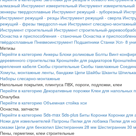
алмазный
Инструмент измерительный
Инструмент измерительный 
зенкеры твердосплавные
Инструмент режущий - зуборезный
Инстр
Инструмент режущий - резцы
Инструмент режущий - сверла
Инстр
режущий - фрезы твердоспл-ные
Инструмент слесарно-монтажный
Инструмент строительный
Инструмент строительный-деревообраб
Оснастка и приспособления - станочные
Оснастка и приспособлени
твёрдосплавные
Пневмоинструмент
Подшипники
Станки
Усп- 8 ун
Метизы
Перейти в категорию
Анкеры
Блоки роликовые
Болты
Винт-конфир
деревянного строительства
Кронштейн для радиаторов
Кронштейн
крепления кабеля
Скобы строительные
Скобы такелажные
Соедин
Хомуты, монтажные ленты, бандажи
Цепи
Шайбы
Шканты
Шпилька 
Наборы слесарно-монтажные
Напольные покрытия, плинтуса ПВХ, пороги, подложки, клеи
Перейти в категорию
Декоративные порожки
Клеи для напольных 
Опалубка
Перейти в категорию
Объемная стойка хси
Оснастка, запчасти
Перейти в категорию
Sds-max
Sds-plus
Биты
Коронки
Коронки для 
Ножи для измельчителей
Патроны
Пилки для лобзика
Пилки для н
смазки
Цепи для бензопил
Шестигранник 28 мм
Шестигранник 30 
Пены, герметики, клеи строительные