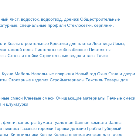
ный лист, водосток, водоотвод, дренаж
Общестроительные
атурные, специальные профили
Стеклосетки, серпянки,
сти
Козлы строительные
Крестики для плитки
Лестницы
Ломы,
 монтажной пены
Пистолеты скобозабивные
Пистолеты
езы
Столы и стойки
Строительные ведра и тазы
Тачки
и
Кухни
Мебель
Напольные покрытия
Новый год
Окна
Окна и двери
щиты
Столярные изделия
Стройматериалы
Текстиль
Товары для
чные смеси
Клеевые смеси
Очищающие материалы
Печные смеси
 и штукатурки
и, фляги, канистры
Бумага туалетная
Ванная комната
Ванны
я пикника
Газовые горелки
Горшки детские
Грабли
Губцевый
вары-
Кипятильники
Ковши
Колеса пневматические для тачек