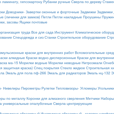
о ламинату, гипсокартону
Рубанки ручные
Сверла по дереву
Стамес
рки
Доводчики-
Завертки оконные и форточные
Задвижки
Задвижки
е (личинки для замков)
Петли
Петли накладные
Проушины
Пружи
ки, засовы
Ящики почтовые
организация труда
Все для сада
Инструмент
Климатическое обору
дование
Спецодежда и сиз
Станки
Строительное оборудование
Стр
эмульсионные краски для внутренних работ
Вспомогательные сред
раски алкидные
Краски водно-дисперсионные
Краски для внутренни
аска ма-15
Морилки водные
Морилки неводные
Нитроэмали
Огнеб
я защитная краска)
Спец покрытия
Стекло жидкое
Строительная х
ола
Эмаль для пола пф-266
Эмаль для радиаторов
Эмаль нц-132
Э
-
Нивелиры
Пирометры
Рулетки
Тепловизоры-
Угломеры
Угольник
еры по металлу
Коронки для алмазного сверления
Метчики
Наборы
а универсальные опалубочные
Сверла центрирующие
Инструмент абразивный
Инструмент абразивный - головки шлифов