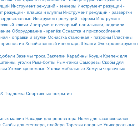
ущий
Инструмент режущий - зенкеры
Инструмент режущий -
т режущий - плашки и клуппы
Инструмент режущий - развертки
твердосплавные
Инструмент режущий - фрезы
Инструмент
тажный-ключи
Инструмент слесарный-напильники, надфили
вание
Оборудование - крепёж
Оснастка и приспособления
ная - оправки и втулки
Оснастка станочная - патроны
Пластины
 приспос-ия
Хозяйственный инвентарь
Шланги
Электроинструмент
 дюбели
Зажимы троса
Заклепки
Карабины
Коуши
Крепеж для
штейны, уголки
Рым-болты
Рым-гайки
Саморезы
Скобы для
осы
Уголки крепежные
Уголки мебельные
Хомуты червячные
ВХ
Подложка
Спортивные покрытия
льных машин
Насадки для реноватора
Ножи для газонокосилок
л
Скобы для степлера, плайера
Тарелки опорные
Универсальные