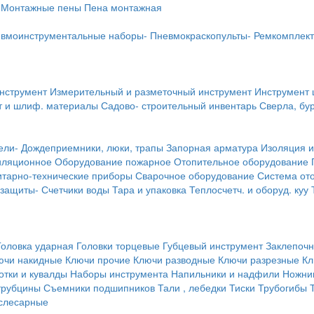
Монтажные пены
Пена монтажная
вмоинструментальные наборы-
Пневмокраскопульты-
Ремкомплект
инструмент
Измерительный и разметочный инструмент
Инструмент 
т и шлиф. материалы
Садово- строительный инвентарь
Сверла, бу
ели-
Дождеприемники, люки, трапы
Запорная арматура
Изоляция и
иляционное
Оборудование пожарное
Отопительное оборудование
тарно-технические приборы
Сварочное оборудование
Система от
 защиты-
Счетчики воды
Тара и упаковка
Теплосчетч. и оборуд. куу
Головка ударная
Головки торцевые
Губцевый инструмент
Заклепочн
ючи накидные
Ключи прочие
Ключи разводные
Ключи разрезные
Кл
тки и кувалды
Наборы инструмента
Напильники и надфили
Ножни
трубцины
Съемники подшипников
Тали , лебедки
Тиски
Трубогибы
слесарные