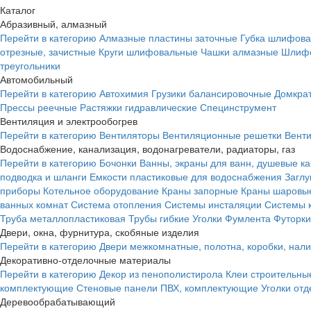
Каталог
Абразивный, алмазный
Перейти в категорию
Алмазные пластины заточные
Губка шлифова
отрезные, зачистные
Круги шлифовальные
Чашки алмазные
Шлифо
треугольники
Автомобильный
Перейти в категорию
Автохимия
Грузики балансировочные
Домкра
Прессы реечные
Растяжки гидравлические
Специнструмент
Вентиляция и электрообогрев
Перейти в категорию
Вентиляторы
Вентиляционные решетки
Вент
Водоснабжение, канализация, водонагреватели, радиаторы, газ
Перейти в категорию
Бочонки
Ванны, экраны для ванн, душевые к
подводка и шланги
Емкости пластиковые для водоснабжения
Загл
приборы
Котельное оборудование
Краны запорные
Краны шаровы
ванных комнат
Система отопления
Системы инсталяции
Системы 
Труба металлопластиковая
Трубы гибкие
Уголки
Фумлента
Футорки
Двери, окна, фурнитура, скобяные изделия
Перейти в категорию
Двери межкомнатные, полотна, коробки, нал
Декоративно-отделочные материалы
Перейти в категорию
Декор из пенополистирола
Клеи строительны
комплектующие
Стеновые панели ПВХ, комплектующие
Уголки от
Деревообрабатывающий