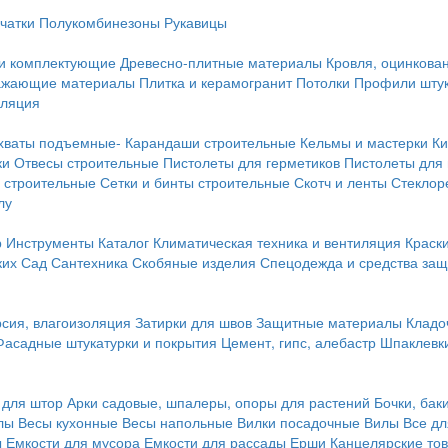
чатки
Полукомбинезоны
Рукавицы
 и комплектующие
Древесно-плитные материалы
Кровля, оцинкован
ражающие материалы
Плитка и керамогранит
Потолки
Профили штук
оляция
хваты подъемные-
Карандаши строительные
Кельмы и мастерки
Ки
ки
Отвесы строительные
Пистолеты для герметиков
Пистолеты для
 строительные
Сетки и бинты строительные
Скотч и ленты
Стеклор
лу
р
Инструменты
Каталог
Климатическая техника и вентиляция
Краск
ких
Сад
Сантехника
Скобяные изделия
Спецодежда и средства за
сия, влагоизоляция
Затирки для швов
Защитные материалы
Кладо
Фасадные штукатурки и покрытия
Цемент, гипс, алебастр
Шпаклевки
 для штор
Арки садовые, шпалеры, опоры для растений
Бочки, бак
лы
Весы кухонные
Весы напольные
Вилки посадочные
Вилы
Все дл
ы
Емкости для мусора
Емкости для рассады
Ерши
Канцелярские то