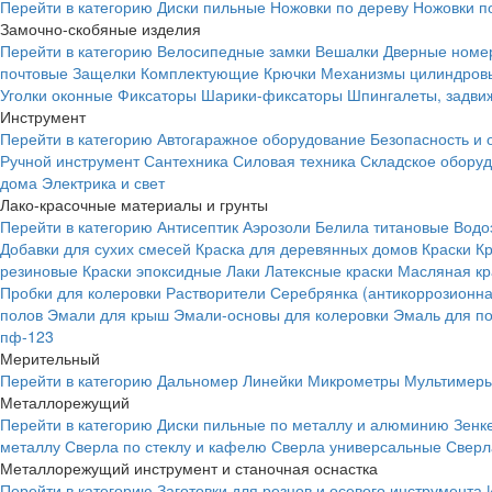
Перейти в категорию
Диски пильные
Ножовки по дереву
Ножовки п
Замочно-скобяные изделия
Перейти в категорию
Велосипедные замки
Вешалки
Дверные номе
почтовые
Защелки
Комплектующие
Крючки
Механизмы цилиндровы
Уголки оконные
Фиксаторы
Шарики-фиксаторы
Шпингалеты, задвиж
Инструмент
Перейти в категорию
Автогаражное оборудование
Безопасность и 
Ручной инструмент
Сантехника
Силовая техника
Складское обору
дома
Электрика и свет
Лако-красочные материалы и грунты
Перейти в категорию
Антисептик
Аэрозоли
Белила титановые
Водо
Добавки для сухих смесей
Краска для деревянных домов
Краски
К
резиновые
Краски эпоксидные
Лаки
Латексные краски
Масляная кр
Пробки для колеровки
Растворители
Серебрянка (антикоррозионна
полов
Эмали для крыш
Эмали-основы для колеровки
Эмаль для п
пф-123
Мерительный
Перейти в категорию
Дальномер
Линейки
Микрометры
Мультимеры
Металлорежущий
Перейти в категорию
Диски пильные по металлу и алюминию
Зенк
металлу
Сверла по стеклу и кафелю
Сверла универсальные
Сверл
Металлорежущий инструмент и станочная оснастка
Перейти в категорию
Заготовки для резцов и осевого инструмента