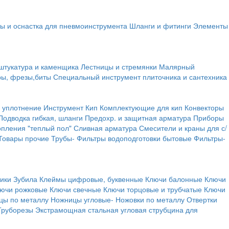
ы и оснастка для пневмоинструмента
Шланги и фитинги
Элементы
штукатура и каменщика
Лестницы и стремянки
Малярный
ры, фрезы,биты
Специальный инструмент плиточника и сантехника
 уплотнение
Инструмент
Кип
Комплектующие для кип
Конвекторы
Подводка гибкая, шланги
Предохр. и защитная арматура
Приборы
опления "теплый пол"
Сливная арматура
Смесители и краны для с/
Товары прочие
Трубы-
Фильтры водоподготовки бытовые
Фильтры-
ики
Зубила
Клеймы цифровые, буквенные
Ключи балонные
Ключи
ючи рожковые
Ключи свечные
Ключи торцовые и трубчатые
Ключи
цы по металлу
Ножницы угловые-
Ножовки по металлу
Отвертки
Труборезы
Экстрамощная стальная угловая струбцина для