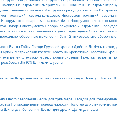
- калибры
Инструмент измерительный - штанген...
Инструмент реж
умент режущий - метчики
Инструмент режущий - плашки
Инструмен
умент режущий - сверла кольцевые
Инструмент режущий - сверла 
Инструмент слесарно-монтажный-биты
Инструмент слесарно-мон
отка
Наборы инструмента
Наборы режущего инструмента
Оборудо
я - тиски
Оснастка станочная - втулки переходные
Оснастка станоч
иверсально-сборочные приспос-ия
Усп-12 универсально-сборочные
маты
Винты
Гайки
Гвозди
Грузовой крепеж
Дюбели
Дюбель-гвозди,
ы
Крюки
Метрический крепеж
Пластины крепежные
Пластины, крон
ители цепей
Стеллажи и стеллажные системы
Такелаж
Талрепы
Тр
резьбовая din 975
Шпильки
Шурупы
покрытий
Ковровые покрытия
Ламинат
Линолеум
Плинтус
Плитка П
алмазного сверления
Леска для триммера
Насадки для гравирова
ожовки
Полировальные принадлежности
Полотна для ленточных пи
мм
Шины для бензопил-
Щетки для дрели
Щетки для ушм