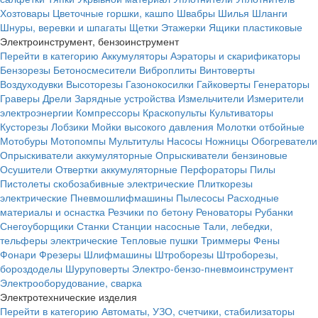
Хозтовары
Цветочные горшки, кашпо
Швабры
Шилья
Шланги
Шнуры, веревки и шпагаты
Щетки
Этажерки
Ящики пластиковые
Электроинструмент, бензоинструмент
Перейти в категорию
Аккумуляторы
Аэраторы и скарификаторы
Бензорезы
Бетоносмесители
Виброплиты
Винтоверты
Воздуходувки
Высоторезы
Газонокосилки
Гайковерты
Генераторы
Граверы
Дрели
Зарядные устройства
Измельчители
Измерители
электроэнергии
Компрессоры
Краскопульты
Культиваторы
Кусторезы
Лобзики
Мойки высокого давления
Молотки отбойные
Мотобуры
Мотопомпы
Мультитулы
Насосы
Ножницы
Обогреватели
Опрыскиватели аккумуляторные
Опрыскиватели бензиновые
Осушители
Отвертки аккумуляторные
Перфораторы
Пилы
Пистолеты скобозабивные электрические
Плиткорезы
электрические
Пневмошлифмашины
Пылесосы
Расходные
материалы и оснастка
Резчики по бетону
Реноваторы
Рубанки
Снегоуборщики
Станки
Станции насосные
Тали, лебедки,
тельферы электрические
Тепловые пушки
Триммеры
Фены
Фонари
Фрезеры
Шлифмашины
Штроборезы
Штроборезы,
бороздоделы
Шуруповерты
Электро-бензо-пневмоинструмент
Электрооборудование, сварка
Электротехнические изделия
Перейти в категорию
Автоматы, УЗО, счетчики, стабилизаторы