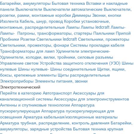
Батарейки, аккумуляторы
Бытовая техника
Вставки и накладные
панели
Выключатели
Выключатели автоматические
Выключатели,
розетки, рамки, монтажные коробки
Диммеры
Звонки, кнопки
Изолента
Кабель, шнур, провод
Коробки установочные,
монтажные, распределительные
Лампы
Лампы ledcraft
Лампы-
Лампы-
Патроны, трансформаторы, стартеры
Паяльники
Припой
Пробники
Розетки
Светильники ledcraft
Светильники, прожекторы
Светильники, прожекторы, фонари
Системы прокладки кабеля
Трансформаторы для ламп
Удлинители электрические-
Удлинители, колодки, вилки, тройники, силовые разъемы
Управление светом
Устройства защитного отключения (УЗО)
Шины
нулевые
Шины нулевые-
Шины соединительные
Щитки, ящики,
боксы, крепежные элементы
Щиты распределительные
Электроприборы
Элементы питания, звонки
Электротехнический
Перейти в категорию
Автотранспорт
Аксессуары для
канализационной системы
Аксессуары для электроинструментов
Антенны и спутниковые технологии
Аппаратура
пускорегулирующая
Аппаратура пускорегулирующая для
освещения
Арматура кабельная/изоляционные материалы
Арматура трубная, распределение, контроль давления
Батарейки,
аккумуляторы, зарядные устройства
Бытовая техника крупная