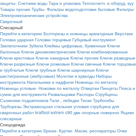
защиты-
Счетчики воды
Тара и упаковка
Теплосчетч. и оборуд. куу
Товары прочие
Трубы-
Фильтры водоподготовки бытовые
Фильтры-
Электромеханические устройства
Сварочный
Слесарный
Перейти в категорию
Болторезы и ножницы арматурные
Верстаки
Головка ударная
Головки торцевые
Губцевый инструмент
Заклепочники
Зубила
Клеймы цифровые, буквенные
Ключи
балонные
Ключи динамометрические
Ключи комбинированные
Ключи крестовые
Ключи накидные
Ключи прочие
Ключи разводные
Ключи разрезные
Ключи рожковые
Ключи свечные
Ключи торцовые
и трубчатые
Ключи трубные
Ключи шарнирные
Ключи
шестигранные (имбусовые)
Молотки и кувалды
Наборы
инструмента
Напильники и надфили
Ножницы по металлу
Ножницы угловые-
Ножовки по металлу
Отвертки
Пинцеты
Пояса и
сумки для инструмента
Развальцовки
Распоры
Струбцины
Съемники подшипников
Тали , лебедки
Тиски
Трубогибы
Труборезы
Экстрамощная стальная угловая струбцина для
сварочных работ kraftool extrem c90 две опорные поверхно
Ящики
слесарные
Спецодежда
Перейти в категорию
Брюки-
Куртки-
Маски, респираторы
Очки