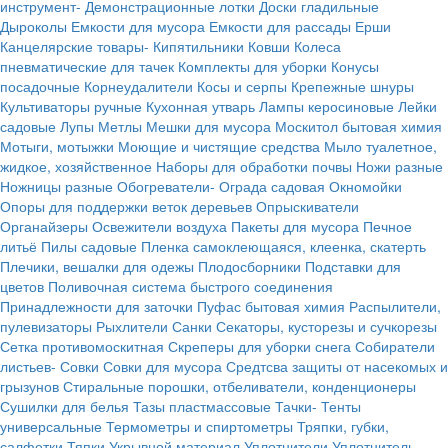
инструмент-
Демонстрационные лотки
Доски гладильные
Дыроколы
Емкости для мусора
Емкости для рассады
Ерши
Канцелярские товары-
Кипятильники
Ковши
Колеса
пневматические для тачек
Комплекты для уборки
Конусы
посадочные
Корнеудалители
Косы и серпы
Крепежные шнуры
Культиваторы ручные
Кухонная утварь
Лампы керосиновые
Лейки
садовые
Лупы
Метлы
Мешки для мусора
Москитол бытовая химия
Мотыги, мотыжки
Моющие и чистящие средства
Мыло туалетное,
жидкое, хозяйственное
Наборы для обработки почвы
Ножи разные
Ножницы разные
Обогреватели-
Ограда садовая
Окномойки
Опоры для поддержки веток деревьев
Опрыскиватели
Органайзеры
Освежители воздуха
Пакеты для мусора
Печное
литьё
Пилы садовые
Пленка самоклеющаяся, клеенка, скатерть
Плечики, вешалки для одежы
Плодосборники
Подставки для
цветов
Поливочная система быстрого соединения
Принадлежности для заточки
Пуфас бытовая химия
Распылители,
пулевизаторы
Рыхлители
Санки
Секаторы, кусторезы и сучкорезы
Сетка противомоскитная
Скреперы для уборки снега
Собиратели
листьев-
Совки
Совки для мусора
Средтсва защиты от насекомых и
грызунов
Стиральные порошки, отбеливатели, конденционеры
Сушилки для белья
Тазы пластмассовые
Тачки-
Тенты
универсальные
Термометры и спиртометры
Тряпки, губки,
салфетки
Тяпки
Укрывной материал
Уплотнители
Уплотнитель