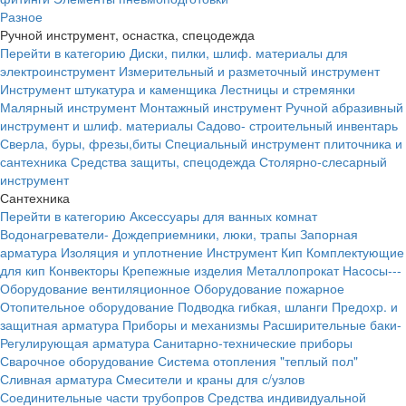
Разное
Ручной инструмент, оснастка, спецодежда
Перейти в категорию
Диски, пилки, шлиф. материалы для
электроинструмент
Измерительный и разметочный инструмент
Инструмент штукатура и каменщика
Лестницы и стремянки
Малярный инструмент
Монтажный инструмент
Ручной абразивный
инструмент и шлиф. материалы
Садово- строительный инвентарь
Сверла, буры, фрезы,биты
Специальный инструмент плиточника и
сантехника
Средства защиты, спецодежда
Столярно-слесарный
инструмент
Сантехника
Перейти в категорию
Аксессуары для ванных комнат
Водонагреватели-
Дождеприемники, люки, трапы
Запорная
арматура
Изоляция и уплотнение
Инструмент
Кип
Комплектующие
для кип
Конвекторы
Крепежные изделия
Металлопрокат
Насосы---
Оборудование вентиляционное
Оборудование пожарное
Отопительное оборудование
Подводка гибкая, шланги
Предохр. и
защитная арматура
Приборы и механизмы
Расширительные баки-
Регулирующая арматура
Санитарно-технические приборы
Сварочное оборудование
Система отопления "теплый пол"
Сливная арматура
Смесители и краны для с/узлов
Соединительные части трубопров
Средства индивидуальной