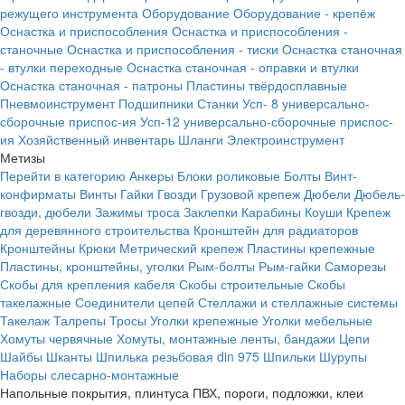
режущего инструмента
Оборудование
Оборудование - крепёж
Оснастка и приспособления
Оснастка и приспособления -
станочные
Оснастка и приспособления - тиски
Оснастка станочная
- втулки переходные
Оснастка станочная - оправки и втулки
Оснастка станочная - патроны
Пластины твёрдосплавные
Пневмоинструмент
Подшипники
Станки
Усп- 8 универсально-
сборочные приспос-ия
Усп-12 универсально-сборочные приспос-
ия
Хозяйственный инвентарь
Шланги
Электроинструмент
Метизы
Перейти в категорию
Анкеры
Блоки роликовые
Болты
Винт-
конфирматы
Винты
Гайки
Гвозди
Грузовой крепеж
Дюбели
Дюбель-
гвозди, дюбели
Зажимы троса
Заклепки
Карабины
Коуши
Крепеж
для деревянного строительства
Кронштейн для радиаторов
Кронштейны
Крюки
Метрический крепеж
Пластины крепежные
Пластины, кронштейны, уголки
Рым-болты
Рым-гайки
Саморезы
Скобы для крепления кабеля
Скобы строительные
Скобы
такелажные
Соединители цепей
Стеллажи и стеллажные системы
Такелаж
Талрепы
Тросы
Уголки крепежные
Уголки мебельные
Хомуты червячные
Хомуты, монтажные ленты, бандажи
Цепи
Шайбы
Шканты
Шпилька резьбовая din 975
Шпильки
Шурупы
Наборы слесарно-монтажные
Напольные покрытия, плинтуса ПВХ, пороги, подложки, клеи