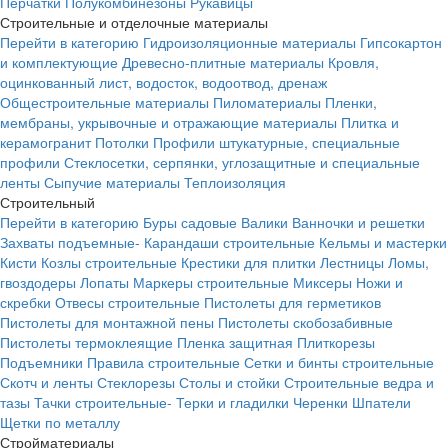
Перчатки
Полукомбинезоны
Рукавицы
Строительные и отделочные материалы
Перейти в категорию
Гидроизоляционные материалы
Гипсокартон
и комплектующие
Древесно-плитные материалы
Кровля,
оцинкованный лист, водосток, водоотвод, дренаж
Общестроительные материалы
Пиломатериалы
Пленки,
мембраны, укрывочные и отражающие материалы
Плитка и
керамогранит
Потолки
Профили штукатурные, специальные
профили
Стеклосетки, серпянки, углозащитные и специальные
ленты
Сыпучие материалы
Теплоизоляция
Строительный
Перейти в категорию
Буры садовые
Валики
Ванночки и решетки
Захваты подъемные-
Карандаши строительные
Кельмы и мастерки
Кисти
Козлы строительные
Крестики для плитки
Лестницы
Ломы,
гвоздодеры
Лопаты
Маркеры строительные
Миксеры
Ножи и
скребки
Отвесы строительные
Пистолеты для герметиков
Пистолеты для монтажной пены
Пистолеты скобозабивные
Пистолеты термоклеящие
Пленка защитная
Плиткорезы
Подъемники
Правила строительные
Сетки и бинты строительные
Скотч и ленты
Стеклорезы
Столы и стойки
Строительные ведра и
тазы
Тачки строительные-
Терки и гладилки
Черенки
Шпатели
Щетки по металлу
Стройматериалы