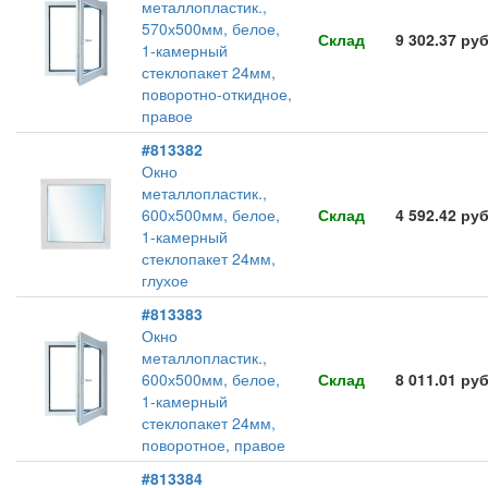
металлопластик.,
570х500мм, белое,
Склад
9 302.37 ру
1-камерный
стеклопакет 24мм,
поворотно-откидное,
правое
#813382
Окно
металлопластик.,
600х500мм, белое,
Склад
4 592.42 ру
1-камерный
стеклопакет 24мм,
глухое
#813383
Окно
металлопластик.,
600х500мм, белое,
Склад
8 011.01 ру
1-камерный
стеклопакет 24мм,
поворотное, правое
#813384