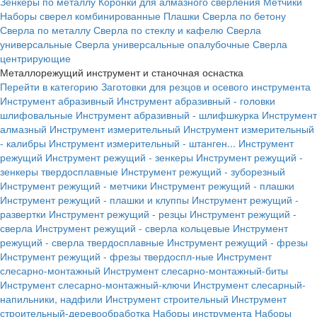
Зенкеры по металлу
Коронки для алмазного сверления
Метчики
Наборы сверел комбинированные
Плашки
Сверла по бетону
Сверла по металлу
Сверла по стеклу и кафелю
Сверла
универсальные
Сверла универсальные опалубочные
Сверла
центрирующие
Металлорежущий инструмент и станочная оснастка
Перейти в категорию
Заготовки для резцов и осевого инструмента
Инструмент абразивный
Инструмент абразивный - головки
шлифовальные
Инструмент абразивный - шлифшкурка
Инструмент
алмазный
Инструмент измерительный
Инструмент измерительный
- калибры
Инструмент измерительный - штанген...
Инструмент
режущий
Инструмент режущий - зенкеры
Инструмент режущий -
зенкеры твердосплавные
Инструмент режущий - зуборезный
Инструмент режущий - метчики
Инструмент режущий - плашки
Инструмент режущий - плашки и клуппы
Инструмент режущий -
развертки
Инструмент режущий - резцы
Инструмент режущий -
сверла
Инструмент режущий - сверла кольцевые
Инструмент
режущий - сверла твердосплавные
Инструмент режущий - фрезы
Инструмент режущий - фрезы твердоспл-ные
Инструмент
слесарно-монтажный
Инструмент слесарно-монтажный-биты
Инструмент слесарно-монтажный-ключи
Инструмент слесарный-
напильники, надфили
Инструмент строительный
Инструмент
строительный-деревообработка
Наборы инструмента
Наборы