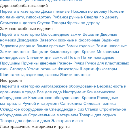
Деревообрабатывающий
Перейти в категорию
Диски пильные
Ножовки по дереву
Ножовки
по ламинату, гипсокартону
Рубанки ручные
Сверла по дереву
Стамески и долота
Стусла
Топоры
Фрезы по дереву
Замочно-скобяные изделия
Перейти в категорию
Велосипедные замки
Вешалки
Дверные
номерки
Доводчики-
Завертки оконные и форточные
Задвижки
Задвижки дверные
Замки врезные
Замки кодовые
Замки навесные
Замки почтовые
Защелки
Комплектующие
Крючки
Механизмы
цилиндровые (личинки для замков)
Петли
Петли накладные
Проушины
Пружины дверные
Разное-
Ручки
Ручки для пластиковых
окон
Стопора
Уголки оконные
Фиксаторы
Шарики-фиксаторы
Шпингалеты, задвижки, засовы
Ящики почтовые
Инструмент
Перейти в категорию
Автогаражное оборудование
Безопасность и
организация труда
Все для сада
Инструмент
Климатическое
оборудование
Клининговое оборудование
Крепеж
Расходные
материалы
Ручной инструмент
Сантехника
Силовая техника
Складское оборудование
Спецодежда и сиз
Станки
Строительное
оборудование
Строительные материалы
Товары для отдыха
Товары для офиса и дома
Электрика и свет
Лако-красочные материалы и грунты