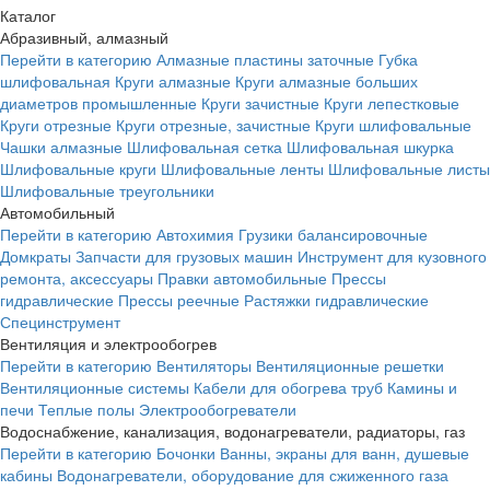
Каталог
Абразивный, алмазный
Перейти в категорию
Алмазные пластины заточные
Губка
шлифовальная
Круги алмазные
Круги алмазные больших
диаметров промышленные
Круги зачистные
Круги лепестковые
Круги отрезные
Круги отрезные, зачистные
Круги шлифовальные
Чашки алмазные
Шлифовальная сетка
Шлифовальная шкурка
Шлифовальные круги
Шлифовальные ленты
Шлифовальные листы
Шлифовальные треугольники
Автомобильный
Перейти в категорию
Автохимия
Грузики балансировочные
Домкраты
Запчасти для грузовых машин
Инструмент для кузовного
ремонта, аксессуары
Правки автомобильные
Прессы
гидравлические
Прессы реечные
Растяжки гидравлические
Специнструмент
Вентиляция и электрообогрев
Перейти в категорию
Вентиляторы
Вентиляционные решетки
Вентиляционные системы
Кабели для обогрева труб
Камины и
печи
Теплые полы
Электрообогреватели
Водоснабжение, канализация, водонагреватели, радиаторы, газ
Перейти в категорию
Бочонки
Ванны, экраны для ванн, душевые
кабины
Водонагреватели, оборудование для сжиженного газа