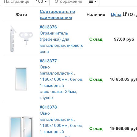
Toggle Dropdown
Toggle Dropdown
На странице
100
Отображение
Сортировать по
Фото
Наличие
Цена
(От 
наименованию
#813376
Ограничитель
(гребенка) для
Склад
97.60 руб
металлопластикового
окна
#813377
Окно
металлопластик.,
1160х1000мм, белое,
Склад
10 650.05 ру
1-камерный
стеклопакет 24мм,
глухое
#813378
Окно
металлопластик.,
1160х1000мм, белое,
Склад
19 869.66 ру
1-камерный