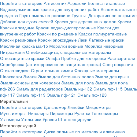
Перейти в категорию
Антисептик
Аэрозоли
Белила титановые
Водоэмульсионные краски для внутренних работ
Вспомогательные
средства
Грунт-эмаль по ржавчине
Грунты-
Декоративное покрытие
Добавки для сухих смесей
Краска для деревянных домов
Краски
Краски алкидные
Краски водно-дисперсионные
Краски для
внутренних работ
Краски по ржавчине
Краски полиуретановые
Краски резиновые
Краски эпоксидные
Лаки
Латексные краски
Масляная краска ма-15
Морилки водные
Морилки неводные
Нитроэмали
Огнебиозащита, специальные материалы
Огнезащитные краски
Олифа
Пробки для колеровки
Растворители
Серебрянка (антикоррозионная защитная краска)
Спец покрытия
Стекло жидкое
Строительная химия
Фасадные материалы
Шпаклевки
Эмали
Эмали для бетонных полов
Эмали для крыш
Эмали-основы для колеровки
Эмаль для пола
Эмаль для пола
пф-266
Эмаль для радиаторов
Эмаль нц-132
Эмаль пф-115
Эмаль
пф-117
Эмаль пф-119
Эмаль пф-121
Эмаль пф-123
Мерительный
Перейти в категорию
Дальномер
Линейки
Микрометры
Мультимеры-
Нивелиры
Пирометры
Рулетки
Тепловизоры-
Угломеры
Угольники
Уровни
Штангенциркули-
Металлорежущий
Перейти в категорию
Диски пильные по металлу и алюминию