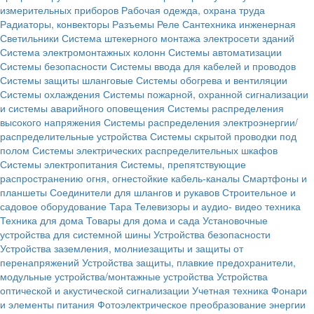
измерительных приборов
Рабочая одежда, охрана труда
Радиаторы, конвекторы
Разъемы
Реле
Сантехника инженерная
Светильники
Система штекерного монтажа электросети зданий
Система электромонтажных колонн
Системы автоматизации
Системы безопасности
Системы ввода для кабелей и проводов
Системы защиты шланговые
Системы обогрева и вентиляции
Системы охлаждения
Системы пожарной, охранной сигнализации
и системы аварийного оповещения
Системы распределения
высокого напряжения
Системы распределения электроэнергии/
распределительные устройства
Системы скрытой проводки под
полом
Системы электрических распределительных шкафов
Системы электропитания
Системы, препятствующие
распространению огня, огнестойкие кабель-каналы
Смартфоны и
планшеты
Соединители для шлангов и рукавов
Строительное и
садовое оборудование
Тара
Телевизоры и аудио- видео техника
Техника для дома
Товары для дома и сада
Установочные
устройства для системной шины
Устройства безопасности
Устройства заземления, молниезащиты и защиты от
перенапряжений
Устройства защиты, плавкие предохранители,
модульные устройства/монтажные устройства
Устройства
оптической и акустической сигнализации
Учетная техника
Фонари
и элементы питания
Фотоэлектрическое преобразование энергии