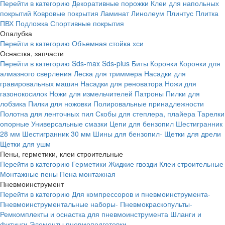
Перейти в категорию
Декоративные порожки
Клеи для напольных
покрытий
Ковровые покрытия
Ламинат
Линолеум
Плинтус
Плитка
ПВХ
Подложка
Спортивные покрытия
Опалубка
Перейти в категорию
Объемная стойка хси
Оснастка, запчасти
Перейти в категорию
Sds-max
Sds-plus
Биты
Коронки
Коронки для
алмазного сверления
Леска для триммера
Насадки для
гравировальных машин
Насадки для реноватора
Ножи для
газонокосилок
Ножи для измельчителей
Патроны
Пилки для
лобзика
Пилки для ножовки
Полировальные принадлежности
Полотна для ленточных пил
Скобы для степлера, плайера
Тарелки
опорные
Универсальные смазки
Цепи для бензопил
Шестигранник
28 мм
Шестигранник 30 мм
Шины для бензопил-
Щетки для дрели
Щетки для ушм
Пены, герметики, клеи строительные
Перейти в категорию
Герметики
Жидкие гвозди
Клеи строительные
Монтажные пены
Пена монтажная
Пневмоинструмент
Перейти в категорию
Для компрессоров и пневмоинструмента-
Пневмоинструментальные наборы-
Пневмокраскопульты-
Ремкомплекты и оснастка для пневмоинструмента
Шланги и
фитинги
Элементы пневмоподготовки