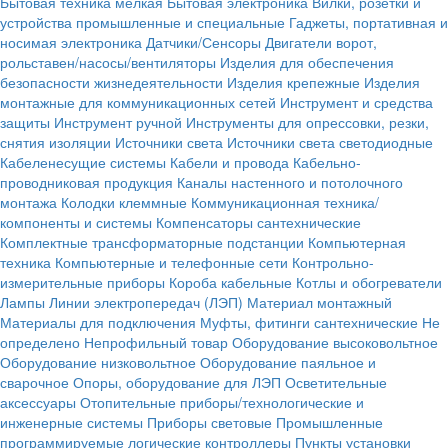
Бытовая техника мелкая
Бытовая электроника
Вилки, розетки и
устройства промышленные и специальные
Гаджеты, портативная и
носимая электроника
Датчики/Сенсоры
Двигатели ворот,
рольставен/насосы/вентиляторы
Изделия для обеспечения
безопасности жизнедеятельности
Изделия крепежные
Изделия
монтажные для коммуникационных сетей
Инструмент и средства
защиты
Инструмент ручной
Инструменты для опрессовки, резки,
снятия изоляции
Источники света
Источники света светодиодные
Кабеленесущие системы
Кабели и провода
Кабельно-
проводниковая продукция
Каналы настенного и потолочного
монтажа
Колодки клеммные
Коммуникационная техника/
компоненты и системы
Компенсаторы сантехнические
Комплектные трансформаторные подстанции
Компьютерная
техника
Компьютерные и телефонные сети
Контрольно-
измерительные приборы
Короба кабельные
Котлы и обогреватели
Лампы
Линии электропередач (ЛЭП)
Материал монтажный
Материалы для подключения
Муфты, фитинги сантехнические
Не
определено
Непрофильный товар
Оборудование высоковольтное
Оборудование низковольтное
Оборудование паяльное и
сварочное
Опоры, оборудование для ЛЭП
Осветительные
аксессуары
Отопительные приборы/технологические и
инженерные системы
Приборы световые
Промышленные
программируемые логические контроллеры
Пункты установки