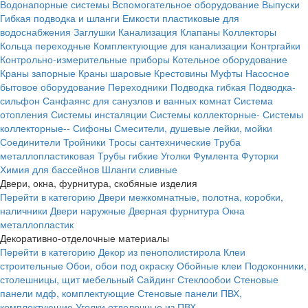
Водонапорные системы
Вспомогательное оборудование
Выпуски
Гибкая подводка и шланги
Емкости пластиковые для
водоснабжения
Заглушки
Канализация
Клапаны
Коллекторы
Кольца переходные
Комплектующие для канализации
Контргайки
Контрольно-измерительные приборы
Котельное оборудование
Краны запорные
Краны шаровые
Крестовины
Муфты
Насосное
бытовое оборудование
Переходники
Подводка гибкая
Подводка-
сильфон
Санфаянс для санузлов и ванных комнат
Система
отопления
Системы инсталяции
Системы коллекторные-
Системы
коллекторные--
Сифоны
Смесители, душевые лейки, мойки
Соединители
Тройники
Тросы сантехнические
Труба
металлопластиковая
Трубы гибкие
Уголки
Фумлента
Футорки
Химия для бассейнов
Шланги сливные
Двери, окна, фурнитура, скобяные изделия
Перейти в категорию
Двери межкомнатные, полотна, коробки,
наличники
Двери наружные
Дверная фурнитура
Окна
металлопластик
Декоративно-отделочные материалы
Перейти в категорию
Декор из пенополистирола
Клеи
строительные
Обои, обои под окраску
Обойные клеи
Подоконники,
столешницы, щит мебельный
Сайдинг
Стеклообои
Стеновые
панели мдф, комплектующие
Стеновые панели ПВХ,
комплектующие
Уголки отделочные из ПВХ