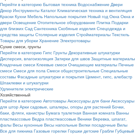
Перейти в категорию
Бытовая техника
Водоснабжение
Двери
Декор
Инструменты
Каталог
Климатическая техника и вентиляция
Краски
Кухни
Мебель
Напольные покрытия
Новый год
Окна
Окна и
двери
Освещение
Отопительное оборудование
Плитка
Подарки
для близких
Сад
Сантехника
Скобяные изделия
Спецодежда и
средства защиты
Столярные изделия
Стройматериалы
Текстиль
Товары для уборки
Хранение
Электротовары
Сухие смеси, грунты
Перейти в категорию
Гипс
Грунты
Декоративные штукатурки
Дисперсия, влагоизоляция
Затирки для швов
Защитные материалы
Кладочные смеси
Клеевые смеси
Очищающие материалы
Печные
смеси
Смеси для пола
Смеси общестроительные
Специальные
составы
Фасадные штукатурки и покрытия
Цемент, гипс, алебастр
Шпаклевки и штукатурки
Удлинители электрические
Хозяйственный
Перейти в категорию
Автотовары
Аксессуары для бани
Аксессуары
для штор
Арки садовые, шпалеры, опоры для растений
Бочки,
баки, фляги, канистры
Бумага туалетная
Ванная комната
Ванны
пластмассовые
Ведра пластмассовые
Веники
Веревка, шпагат,
фалы
Весы кухонные
Весы напольные
Вилки посадочные
Вилы
Все для пикника
Газовые горелки
Горшки детские
Грабли
Губцевый