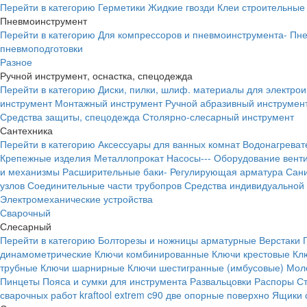
Перейти в категорию
Герметики
Жидкие гвозди
Клеи строительные
Пневмоинструмент
Перейти в категорию
Для компрессоров и пневмоинструмента-
Пне
пневмоподготовки
Разное
Ручной инструмент, оснастка, спецодежда
Перейти в категорию
Диски, пилки, шлиф. материалы для электро
инструмент
Монтажный инструмент
Ручной абразивный инструмен
Средства защиты, спецодежда
Столярно-слесарный инструмент
Сантехника
Перейти в категорию
Аксессуары для ванных комнат
Водонагреват
Крепежные изделия
Металлопрокат
Насосы---
Оборудование вент
и механизмы
Расширительные баки-
Регулирующая арматура
Сани
узлов
Соединительные части трубопров
Средства индивидуальной
Электромеханические устройства
Сварочный
Слесарный
Перейти в категорию
Болторезы и ножницы арматурные
Верстаки
динамометрические
Ключи комбинированные
Ключи крестовые
Кл
трубные
Ключи шарнирные
Ключи шестигранные (имбусовые)
Моло
Пинцеты
Пояса и сумки для инструмента
Развальцовки
Распоры
С
сварочных работ kraftool extrem c90 две опорные поверхно
Ящики 