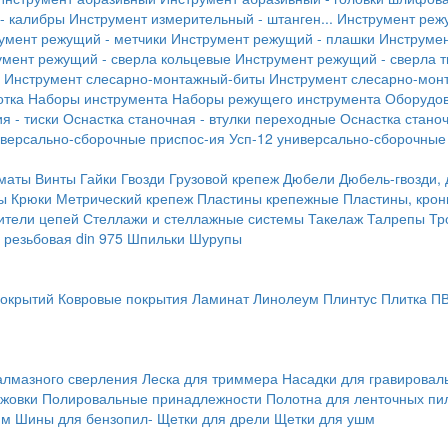
- калибры
Инструмент измерительный - штанген...
Инструмент реж
умент режущий - метчики
Инструмент режущий - плашки
Инструмен
умент режущий - сверла кольцевые
Инструмент режущий - сверла 
Инструмент слесарно-монтажный-биты
Инструмент слесарно-мон
отка
Наборы инструмента
Наборы режущего инструмента
Оборудо
я - тиски
Оснастка станочная - втулки переходные
Оснастка станоч
иверсально-сборочные приспос-ия
Усп-12 универсально-сборочные
маты
Винты
Гайки
Гвозди
Грузовой крепеж
Дюбели
Дюбель-гвозди,
ы
Крюки
Метрический крепеж
Пластины крепежные
Пластины, крон
ители цепей
Стеллажи и стеллажные системы
Такелаж
Талрепы
Тр
резьбовая din 975
Шпильки
Шурупы
покрытий
Ковровые покрытия
Ламинат
Линолеум
Плинтус
Плитка П
алмазного сверления
Леска для триммера
Насадки для гравирова
ожовки
Полировальные принадлежности
Полотна для ленточных пи
мм
Шины для бензопил-
Щетки для дрели
Щетки для ушм