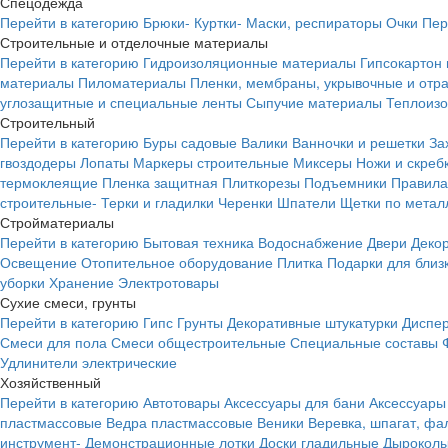
Спецодежда
Перейти в категорию
Брюки-
Куртки-
Маски, респираторы
Очки
Пер
Строительные и отделочные материалы
Перейти в категорию
Гидроизоляционные материалы
Гипсокартон
материалы
Пиломатериалы
Пленки, мембраны, укрывочные и от
углозащитные и специальные ленты
Сыпучие материалы
Теплоиз
Строительный
Перейти в категорию
Буры садовые
Валики
Ванночки и решетки
За
гвоздодеры
Лопаты
Маркеры строительные
Миксеры
Ножи и скреб
термоклеящие
Пленка защитная
Плиткорезы
Подъемники
Правила
строительные-
Терки и гладилки
Черенки
Шпатели
Щетки по метал
Стройматериалы
Перейти в категорию
Бытовая техника
Водоснабжение
Двери
Деко
Освещение
Отопительное оборудование
Плитка
Подарки для близ
уборки
Хранение
Электротовары
Сухие смеси, грунты
Перейти в категорию
Гипс
Грунты
Декоративные штукатурки
Диспер
Смеси для пола
Смеси общестроительные
Специальные составы
Удлинители электрические
Хозяйственный
Перейти в категорию
Автотовары
Аксессуары для бани
Аксессуары
пластмассовые
Ведра пластмассовые
Веники
Веревка, шпагат, фа
инструмент-
Демонстрационные лотки
Доски гладильные
Дырокол