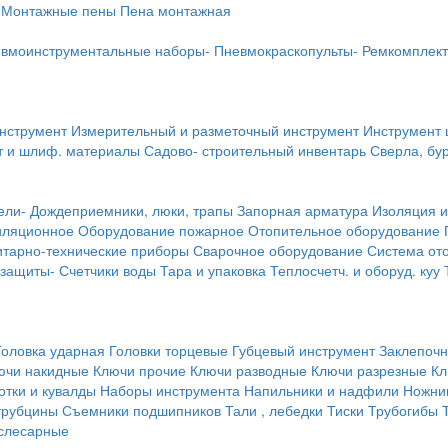
Монтажные пены
Пена монтажная
вмоинструментальные наборы-
Пневмокраскопульты-
Ремкомплект
инструмент
Измерительный и разметочный инструмент
Инструмент 
т и шлиф. материалы
Садово- строительный инвентарь
Сверла, бу
ели-
Дождеприемники, люки, трапы
Запорная арматура
Изоляция и
иляционное
Оборудование пожарное
Отопительное оборудование
тарно-технические приборы
Сварочное оборудование
Система от
 защиты-
Счетчики воды
Тара и упаковка
Теплосчетч. и оборуд. куу
Головка ударная
Головки торцевые
Губцевый инструмент
Заклепочн
ючи накидные
Ключи прочие
Ключи разводные
Ключи разрезные
Кл
тки и кувалды
Наборы инструмента
Напильники и надфили
Ножни
трубцины
Съемники подшипников
Тали , лебедки
Тиски
Трубогибы
слесарные