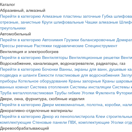
Каталог
Абразивный, алмазный
Перейти в категорию
Алмазные пластины заточные
Губка шлифова
отрезные, зачистные
Круги шлифовальные
Чашки алмазные
Шлифо
треугольники
Автомобильный
Перейти в категорию
Автохимия
Грузики балансировочные
Домкра
Прессы реечные
Растяжки гидравлические
Специнструмент
Вентиляция и электрообогрев
Перейти в категорию
Вентиляторы
Вентиляционные решетки
Вент
Водоснабжение, канализация, водонагреватели, радиаторы, газ
Перейти в категорию
Бочонки
Ванны, экраны для ванн, душевые к
подводка и шланги
Емкости пластиковые для водоснабжения
Загл
приборы
Котельное оборудование
Краны запорные
Краны шаровы
ванных комнат
Система отопления
Системы инсталяции
Системы 
Труба металлопластиковая
Трубы гибкие
Уголки
Фумлента
Футорки
Двери, окна, фурнитура, скобяные изделия
Перейти в категорию
Двери межкомнатные, полотна, коробки, нал
Декоративно-отделочные материалы
Перейти в категорию
Декор из пенополистирола
Клеи строительны
комплектующие
Стеновые панели ПВХ, комплектующие
Уголки от
Деревообрабатывающий