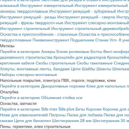
алмазный
Инструмент измерительный
Инструмент измерительный 
зенкеры твердосплавные
Инструмент режущий - зуборезный
Инстр
Инструмент режущий - резцы
Инструмент режущий - сверла
Инстр
режущий - фрезы твердоспл-ные
Инструмент слесарно-монтажный
Инструмент строительный
Инструмент строительный-деревообраб
Оснастка и приспособления - станочные
Оснастка и приспособлени
твёрдосплавные
Пневмоинструмент
Подшипники
Станки
Усп- 8 ун
Метизы
Перейти в категорию
Анкеры
Блоки роликовые
Болты
Винт-конфир
деревянного строительства
Кронштейн для радиаторов
Кронштейн
крепления кабеля
Скобы строительные
Скобы такелажные
Соедин
Хомуты, монтажные ленты, бандажи
Цепи
Шайбы
Шканты
Шпилька 
Наборы слесарно-монтажные
Напольные покрытия, плинтуса ПВХ, пороги, подложки, клеи
Перейти в категорию
Декоративные порожки
Клеи для напольных 
Опалубка
Перейти в категорию
Объемная стойка хси
Оснастка, запчасти
Перейти в категорию
Sds-max
Sds-plus
Биты
Коронки
Коронки для 
Ножи для измельчителей
Патроны
Пилки для лобзика
Пилки для н
смазки
Цепи для бензопил
Шестигранник 28 мм
Шестигранник 30 
Пены, герметики, клеи строительные