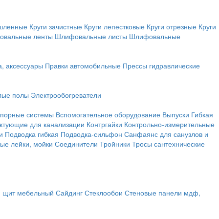
ышленные
Круги зачистные
Круги лепестковые
Круги отрезные
Круги
овальные ленты
Шлифовальные листы
Шлифовальные
а, аксессуары
Правки автомобильные
Прессы гидравлические
лые полы
Электрообогреватели
порные системы
Вспомогательное оборудование
Выпуски
Гибкая
ктующие для канализации
Контргайки
Контрольно-измерительные
и
Подводка гибкая
Подводка-сильфон
Санфаянс для санузлов и
ые лейки, мойки
Соединители
Тройники
Тросы сантехнические
, щит мебельный
Сайдинг
Стеклообои
Стеновые панели мдф,