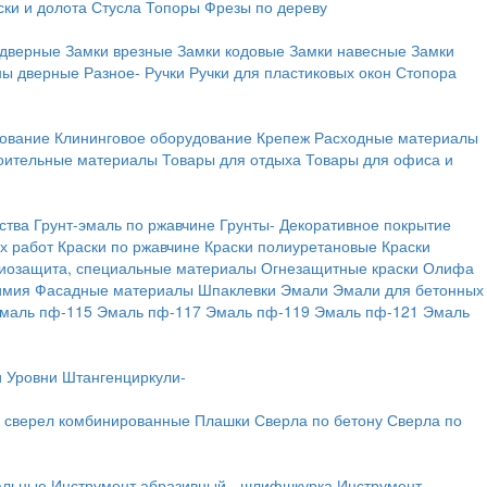
ки и долота
Стусла
Топоры
Фрезы по дереву
 дверные
Замки врезные
Замки кодовые
Замки навесные
Замки
ны дверные
Разное-
Ручки
Ручки для пластиковых окон
Стопора
дование
Клининговое оборудование
Крепеж
Расходные материалы
оительные материалы
Товары для отдыха
Товары для офиса и
ства
Грунт-эмаль по ржавчине
Грунты-
Декоративное покрытие
х работ
Краски по ржавчине
Краски полиуретановые
Краски
иозащита, специальные материалы
Огнезащитные краски
Олифа
имия
Фасадные материалы
Шпаклевки
Эмали
Эмали для бетонных
маль пф-115
Эмаль пф-117
Эмаль пф-119
Эмаль пф-121
Эмаль
и
Уровни
Штангенциркули-
 сверел комбинированные
Плашки
Сверла по бетону
Сверла по
альные
Инструмент абразивный - шлифшкурка
Инструмент