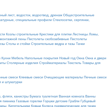
ный лист, водосток, водоотвод, дренаж
Общестроительные
атурные, специальные профили
Стеклосетки, серпянки,
сти
Козлы строительные
Крестики для плитки
Лестницы
Ломы,
 монтажной пены
Пистолеты скобозабивные
Пистолеты
езы
Столы и стойки
Строительные ведра и тазы
Тачки
и
Кухни
Мебель
Напольные покрытия
Новый год
Окна
Окна и двери
щиты
Столярные изделия
Стройматериалы
Текстиль
Товары для
чные смеси
Клеевые смеси
Очищающие материалы
Печные смеси
 и штукатурки
и, фляги, канистры
Бумага туалетная
Ванная комната
Ванны
я пикника
Газовые горелки
Горшки детские
Грабли
Губцевый
вары-
Кипятильники
Ковши
Колеса пневматические для тачек