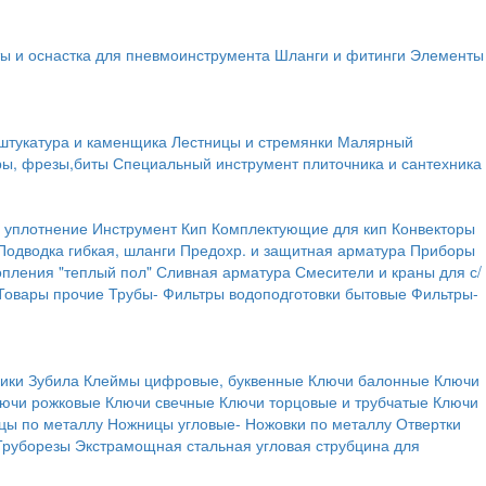
ы и оснастка для пневмоинструмента
Шланги и фитинги
Элементы
штукатура и каменщика
Лестницы и стремянки
Малярный
ры, фрезы,биты
Специальный инструмент плиточника и сантехника
 уплотнение
Инструмент
Кип
Комплектующие для кип
Конвекторы
Подводка гибкая, шланги
Предохр. и защитная арматура
Приборы
опления "теплый пол"
Сливная арматура
Смесители и краны для с/
Товары прочие
Трубы-
Фильтры водоподготовки бытовые
Фильтры-
ики
Зубила
Клеймы цифровые, буквенные
Ключи балонные
Ключи
ючи рожковые
Ключи свечные
Ключи торцовые и трубчатые
Ключи
цы по металлу
Ножницы угловые-
Ножовки по металлу
Отвертки
Труборезы
Экстрамощная стальная угловая струбцина для