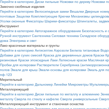
Перейти в категорию
Диски пильные
Ножовки по дереву
Ножовки п
Замочно-скобяные изделия
Перейти в категорию
Велосипедные замки
Вешалки
Дверные номе
почтовые
Защелки
Комплектующие
Крючки
Механизмы цилиндровы
Уголки оконные
Фиксаторы
Шарики-фиксаторы
Шпингалеты, задвиж
Инструмент
Перейти в категорию
Автогаражное оборудование
Безопасность и 
Ручной инструмент
Сантехника
Силовая техника
Складское обору
дома
Электрика и свет
Лако-красочные материалы и грунты
Перейти в категорию
Антисептик
Аэрозоли
Белила титановые
Водо
Добавки для сухих смесей
Краска для деревянных домов
Краски
К
резиновые
Краски эпоксидные
Лаки
Латексные краски
Масляная кр
Пробки для колеровки
Растворители
Серебрянка (антикоррозионна
полов
Эмали для крыш
Эмали-основы для колеровки
Эмаль для п
пф-123
Мерительный
Перейти в категорию
Дальномер
Линейки
Микрометры
Мультимеры
Металлорежущий
Перейти в категорию
Диски пильные по металлу и алюминию
Зенк
металлу
Сверла по стеклу и кафелю
Сверла универсальные
Сверл
Металлорежущий инструмент и станочная оснастка
Перейти в категорию
Заготовки для резцов и осевого инструмента