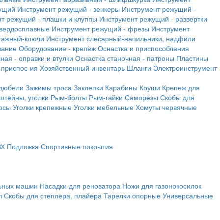
ущий
Инструмент режущий - зенкеры
Инструмент режущий -
т режущий - плашки и клуппы
Инструмент режущий - развертки
твердосплавные
Инструмент режущий - фрезы
Инструмент
тажный-ключи
Инструмент слесарный-напильники, надфили
вание
Оборудование - крепёж
Оснастка и приспособления
ная - оправки и втулки
Оснастка станочная - патроны
Пластины
 приспос-ия
Хозяйственный инвентарь
Шланги
Электроинструмент
 дюбели
Зажимы троса
Заклепки
Карабины
Коуши
Крепеж для
штейны, уголки
Рым-болты
Рым-гайки
Саморезы
Скобы для
осы
Уголки крепежные
Уголки мебельные
Хомуты червячные
ВХ
Подложка
Спортивные покрытия
льных машин
Насадки для реноватора
Ножи для газонокосилок
л
Скобы для степлера, плайера
Тарелки опорные
Универсальные