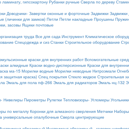
о ламинату, гипсокартону
Рубанки ручные
Сверла по дереву
Стамес
рки
Доводчики-
Завертки оконные и форточные
Задвижки
Задвижки
е (личинки для замков)
Петли
Петли накладные
Проушины
Пружи
ки, засовы
Ящики почтовые
организация труда
Все для сада
Инструмент
Климатическое обору
дование
Спецодежда и сиз
Станки
Строительное оборудование
Стр
эмульсионные краски для внутренних работ
Вспомогательные сред
раски алкидные
Краски водно-дисперсионные
Краски для внутренни
аска ма-15
Морилки водные
Морилки неводные
Нитроэмали
Огнеб
я защитная краска)
Спец покрытия
Стекло жидкое
Строительная х
ола
Эмаль для пола пф-266
Эмаль для радиаторов
Эмаль нц-132
Э
-
Нивелиры
Пирометры
Рулетки
Тепловизоры-
Угломеры
Угольник
еры по металлу
Коронки для алмазного сверления
Метчики
Наборы
а универсальные опалубочные
Сверла центрирующие
Инструмент абразивный
Инструмент абразивный - головки шлифов