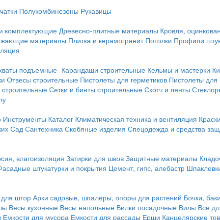
чатки
Полукомбинезоны
Рукавицы
 и комплектующие
Древесно-плитные материалы
Кровля, оцинкован
ражающие материалы
Плитка и керамогранит
Потолки
Профили штук
оляция
хваты подъемные-
Карандаши строительные
Кельмы и мастерки
Ки
ки
Отвесы строительные
Пистолеты для герметиков
Пистолеты для
 строительные
Сетки и бинты строительные
Скотч и ленты
Стеклор
лу
р
Инструменты
Каталог
Климатическая техника и вентиляция
Краск
ких
Сад
Сантехника
Скобяные изделия
Спецодежда и средства за
сия, влагоизоляция
Затирки для швов
Защитные материалы
Кладо
Фасадные штукатурки и покрытия
Цемент, гипс, алебастр
Шпаклевки
 для штор
Арки садовые, шпалеры, опоры для растений
Бочки, бак
лы
Весы кухонные
Весы напольные
Вилки посадочные
Вилы
Все дл
ы
Емкости для мусора
Емкости для рассады
Ерши
Канцелярские то