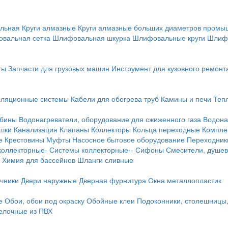
льная
Круги алмазные
Круги алмазные больших диаметров пром
вальная сетка
Шлифовальная шкурка
Шлифовальные круги
Шлиф
ты
Запчасти для грузовых машин
Инструмент для кузовного ремонт
иляционные системы
Кабели для обогрева труб
Камины и печи
Теп
абины
Водонагреватели, оборудование для сжиженного газа
Водона
ушки
Канализация
Клапаны
Коллекторы
Кольца переходные
Компле
е
Крестовины
Муфты
Насосное бытовое оборудование
Переходник
коллекторные-
Системы коллекторные--
Сифоны
Смесители, душев
Химия для бассейнов
Шланги сливные
ичники
Двери наружные
Дверная фурнитура
Окна металлопластик
е
Обои, обои под окраску
Обойные клеи
Подоконники, столешницы
делочные из ПВХ