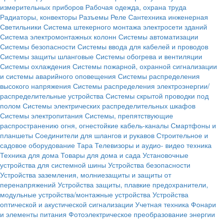
измерительных приборов
Рабочая одежда, охрана труда
Радиаторы, конвекторы
Разъемы
Реле
Сантехника инженерная
Светильники
Система штекерного монтажа электросети зданий
Система электромонтажных колонн
Системы автоматизации
Системы безопасности
Системы ввода для кабелей и проводов
Системы защиты шланговые
Системы обогрева и вентиляции
Системы охлаждения
Системы пожарной, охранной сигнализации
и системы аварийного оповещения
Системы распределения
высокого напряжения
Системы распределения электроэнергии/
распределительные устройства
Системы скрытой проводки под
полом
Системы электрических распределительных шкафов
Системы электропитания
Системы, препятствующие
распространению огня, огнестойкие кабель-каналы
Смартфоны и
планшеты
Соединители для шлангов и рукавов
Строительное и
садовое оборудование
Тара
Телевизоры и аудио- видео техника
Техника для дома
Товары для дома и сада
Установочные
устройства для системной шины
Устройства безопасности
Устройства заземления, молниезащиты и защиты от
перенапряжений
Устройства защиты, плавкие предохранители,
модульные устройства/монтажные устройства
Устройства
оптической и акустической сигнализации
Учетная техника
Фонари
и элементы питания
Фотоэлектрическое преобразование энергии