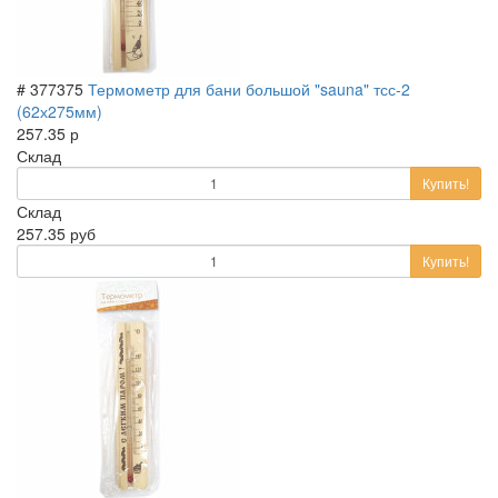
# 377375
Термометр для бани большой "sauna" тсс-2
(62х275мм)
257.35 р
Склад
Купить!
Склад
257.35 руб
Купить!