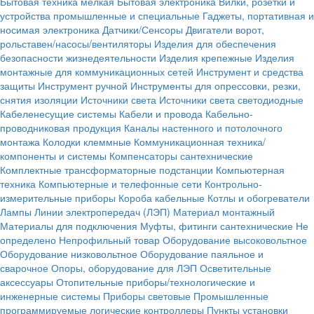
Бытовая техника мелкая
Бытовая электроника
Вилки, розетки и
устройства промышленные и специальные
Гаджеты, портативная и
носимая электроника
Датчики/Сенсоры
Двигатели ворот,
рольставен/насосы/вентиляторы
Изделия для обеспечения
безопасности жизнедеятельности
Изделия крепежные
Изделия
монтажные для коммуникационных сетей
Инструмент и средства
защиты
Инструмент ручной
Инструменты для опрессовки, резки,
снятия изоляции
Источники света
Источники света светодиодные
Кабеленесущие системы
Кабели и провода
Кабельно-
проводниковая продукция
Каналы настенного и потолочного
монтажа
Колодки клеммные
Коммуникационная техника/
компоненты и системы
Компенсаторы сантехнические
Комплектные трансформаторные подстанции
Компьютерная
техника
Компьютерные и телефонные сети
Контрольно-
измерительные приборы
Короба кабельные
Котлы и обогреватели
Лампы
Линии электропередач (ЛЭП)
Материал монтажный
Материалы для подключения
Муфты, фитинги сантехнические
Не
определено
Непрофильный товар
Оборудование высоковольтное
Оборудование низковольтное
Оборудование паяльное и
сварочное
Опоры, оборудование для ЛЭП
Осветительные
аксессуары
Отопительные приборы/технологические и
инженерные системы
Приборы световые
Промышленные
программируемые логические контроллеры
Пункты установки