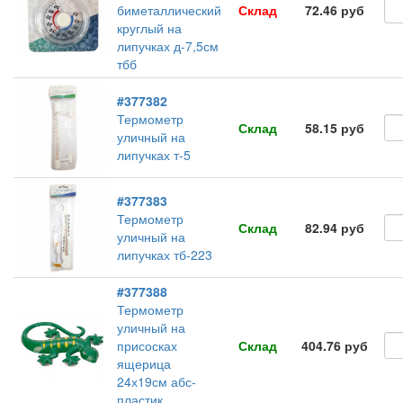
биметаллический
Склад
72.46 руб
круглый на
липучках д-7,5см
тбб
#377382
Термометр
Склад
58.15 руб
уличный на
липучках т-5
#377383
Термометр
Склад
82.94 руб
уличный на
липучках тб-223
#377388
Термометр
уличный на
присосках
Склад
404.76 руб
ящерица
24х19см абс-
пластик