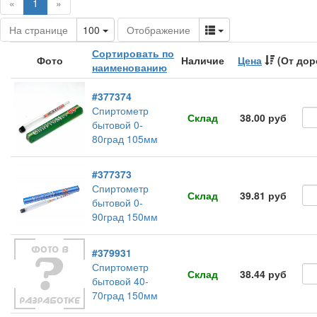
(current)
«
1
»
Toggle Dropdown
Toggle Dropdown
На странице
100
Отображение
Сортировать по
Фото
Наличие
Цена
(От дор
наименованию
#377374
Спиртометр
Склад
38.00 руб
бытовой 0-
80град 105мм
#377373
Спиртометр
Склад
39.81 руб
бытовой 0-
90град 150мм
#379931
Спиртометр
Склад
38.44 руб
бытовой 40-
70град 150мм