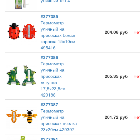
уличный тсн-4
#377385
Термометр
уличный на
204.06 руб
Не
присосках божья
коровка 15х10см
495416
#377386
Термометр
уличный на
присосках
205.35 руб
Не
лягушка
17,5х23,5см
429188
#377387
Термометр
уличный на
201.72 руб
Не
присосках пчелка
23х20см 429397
#377391