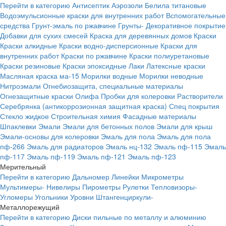
Перейти в категорию
Антисептик
Аэрозоли
Белила титановые
Водоэмульсионные краски для внутренних работ
Вспомогательные
средства
Грунт-эмаль по ржавчине
Грунты-
Декоративное покрытие
Добавки для сухих смесей
Краска для деревянных домов
Краски
Краски алкидные
Краски водно-дисперсионные
Краски для
внутренних работ
Краски по ржавчине
Краски полиуретановые
Краски резиновые
Краски эпоксидные
Лаки
Латексные краски
Масляная краска ма-15
Морилки водные
Морилки неводные
Нитроэмали
Огнебиозащита, специальные материалы
Огнезащитные краски
Олифа
Пробки для колеровки
Растворители
Серебрянка (антикоррозионная защитная краска)
Спец покрытия
Стекло жидкое
Строительная химия
Фасадные материалы
Шпаклевки
Эмали
Эмали для бетонных полов
Эмали для крыш
Эмали-основы для колеровки
Эмаль для пола
Эмаль для пола
пф-266
Эмаль для радиаторов
Эмаль нц-132
Эмаль пф-115
Эмаль
пф-117
Эмаль пф-119
Эмаль пф-121
Эмаль пф-123
Мерительный
Перейти в категорию
Дальномер
Линейки
Микрометры
Мультимеры-
Нивелиры
Пирометры
Рулетки
Тепловизоры-
Угломеры
Угольники
Уровни
Штангенциркули-
Металлорежущий
Перейти в категорию
Диски пильные по металлу и алюминию