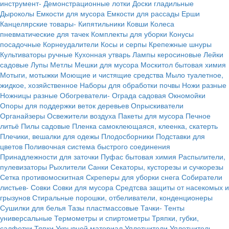
инструмент-
Демонстрационные лотки
Доски гладильные
Дыроколы
Емкости для мусора
Емкости для рассады
Ерши
Канцелярские товары-
Кипятильники
Ковши
Колеса
пневматические для тачек
Комплекты для уборки
Конусы
посадочные
Корнеудалители
Косы и серпы
Крепежные шнуры
Культиваторы ручные
Кухонная утварь
Лампы керосиновые
Лейки
садовые
Лупы
Метлы
Мешки для мусора
Москитол бытовая химия
Мотыги, мотыжки
Моющие и чистящие средства
Мыло туалетное,
жидкое, хозяйственное
Наборы для обработки почвы
Ножи разные
Ножницы разные
Обогреватели-
Ограда садовая
Окномойки
Опоры для поддержки веток деревьев
Опрыскиватели
Органайзеры
Освежители воздуха
Пакеты для мусора
Печное
литьё
Пилы садовые
Пленка самоклеющаяся, клеенка, скатерть
Плечики, вешалки для одежы
Плодосборники
Подставки для
цветов
Поливочная система быстрого соединения
Принадлежности для заточки
Пуфас бытовая химия
Распылители,
пулевизаторы
Рыхлители
Санки
Секаторы, кусторезы и сучкорезы
Сетка противомоскитная
Скреперы для уборки снега
Собиратели
листьев-
Совки
Совки для мусора
Средтсва защиты от насекомых и
грызунов
Стиральные порошки, отбеливатели, конденционеры
Сушилки для белья
Тазы пластмассовые
Тачки-
Тенты
универсальные
Термометры и спиртометры
Тряпки, губки,
салфетки
Тяпки
Укрывной материал
Уплотнители
Уплотнитель