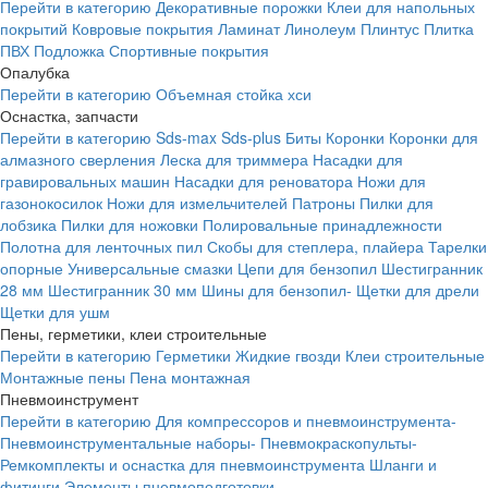
Перейти в категорию
Декоративные порожки
Клеи для напольных
покрытий
Ковровые покрытия
Ламинат
Линолеум
Плинтус
Плитка
ПВХ
Подложка
Спортивные покрытия
Опалубка
Перейти в категорию
Объемная стойка хси
Оснастка, запчасти
Перейти в категорию
Sds-max
Sds-plus
Биты
Коронки
Коронки для
алмазного сверления
Леска для триммера
Насадки для
гравировальных машин
Насадки для реноватора
Ножи для
газонокосилок
Ножи для измельчителей
Патроны
Пилки для
лобзика
Пилки для ножовки
Полировальные принадлежности
Полотна для ленточных пил
Скобы для степлера, плайера
Тарелки
опорные
Универсальные смазки
Цепи для бензопил
Шестигранник
28 мм
Шестигранник 30 мм
Шины для бензопил-
Щетки для дрели
Щетки для ушм
Пены, герметики, клеи строительные
Перейти в категорию
Герметики
Жидкие гвозди
Клеи строительные
Монтажные пены
Пена монтажная
Пневмоинструмент
Перейти в категорию
Для компрессоров и пневмоинструмента-
Пневмоинструментальные наборы-
Пневмокраскопульты-
Ремкомплекты и оснастка для пневмоинструмента
Шланги и
фитинги
Элементы пневмоподготовки