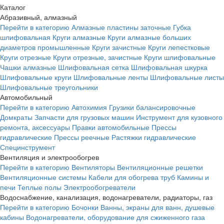
Каталог
Абразивный, алмазный
Перейти в категорию
Алмазные пластины заточные
Губка
шлифовальная
Круги алмазные
Круги алмазные больших
диаметров промышленные
Круги зачистные
Круги лепестковые
Круги отрезные
Круги отрезные, зачистные
Круги шлифовальные
Чашки алмазные
Шлифовальная сетка
Шлифовальная шкурка
Шлифовальные круги
Шлифовальные ленты
Шлифовальные листы
Шлифовальные треугольники
Автомобильный
Перейти в категорию
Автохимия
Грузики балансировочные
Домкраты
Запчасти для грузовых машин
Инструмент для кузовного
ремонта, аксессуары
Правки автомобильные
Прессы
гидравлические
Прессы реечные
Растяжки гидравлические
Специнструмент
Вентиляция и электрообогрев
Перейти в категорию
Вентиляторы
Вентиляционные решетки
Вентиляционные системы
Кабели для обогрева труб
Камины и
печи
Теплые полы
Электрообогреватели
Водоснабжение, канализация, водонагреватели, радиаторы, газ
Перейти в категорию
Бочонки
Ванны, экраны для ванн, душевые
кабины
Водонагреватели, оборудование для сжиженного газа