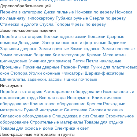
Деревообрабатывающий
Перейти в категорию
Диски пильные
Ножовки по дереву
Ножовки
по ламинату, гипсокартону
Рубанки ручные
Сверла по дереву
Стамески и долота
Стусла
Топоры
Фрезы по дереву
Замочно-скобяные изделия
Перейти в категорию
Велосипедные замки
Вешалки
Дверные
номерки
Доводчики-
Завертки оконные и форточные
Задвижки
Задвижки дверные
Замки врезные
Замки кодовые
Замки навесные
Замки почтовые
Защелки
Комплектующие
Крючки
Механизмы
цилиндровые (личинки для замков)
Петли
Петли накладные
Проушины
Пружины дверные
Разное-
Ручки
Ручки для пластиковых
окон
Стопора
Уголки оконные
Фиксаторы
Шарики-фиксаторы
Шпингалеты, задвижки, засовы
Ящики почтовые
Инструмент
Перейти в категорию
Автогаражное оборудование
Безопасность и
организация труда
Все для сада
Инструмент
Климатическое
оборудование
Клининговое оборудование
Крепеж
Расходные
материалы
Ручной инструмент
Сантехника
Силовая техника
Складское оборудование
Спецодежда и сиз
Станки
Строительное
оборудование
Строительные материалы
Товары для отдыха
Товары для офиса и дома
Электрика и свет
Лако-красочные материалы и грунты