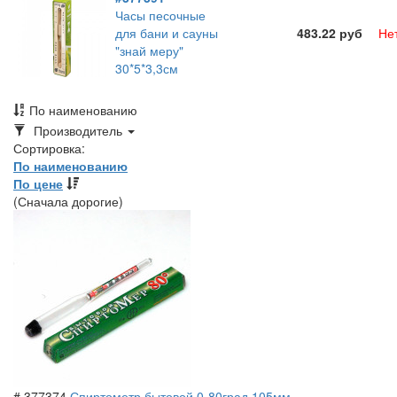
Часы песочные
для бани и сауны
483.22 руб
Не
"знай меру"
30*5*3,3см
По наименованию
Toggle
Производитель
Dropdown
Сортировка:
По наименованию
По цене
(Сначала дорогие)
# 377374
Спиртометр бытовой 0-80град 105мм