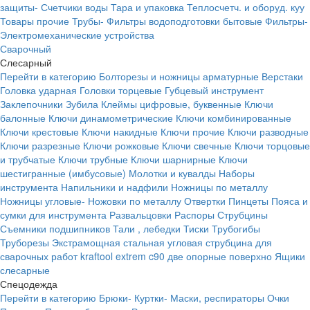
защиты-
Счетчики воды
Тара и упаковка
Теплосчетч. и оборуд. куу
Товары прочие
Трубы-
Фильтры водоподготовки бытовые
Фильтры-
Электромеханические устройства
Сварочный
Слесарный
Перейти в категорию
Болторезы и ножницы арматурные
Верстаки
Головка ударная
Головки торцевые
Губцевый инструмент
Заклепочники
Зубила
Клеймы цифровые, буквенные
Ключи
балонные
Ключи динамометрические
Ключи комбинированные
Ключи крестовые
Ключи накидные
Ключи прочие
Ключи разводные
Ключи разрезные
Ключи рожковые
Ключи свечные
Ключи торцовые
и трубчатые
Ключи трубные
Ключи шарнирные
Ключи
шестигранные (имбусовые)
Молотки и кувалды
Наборы
инструмента
Напильники и надфили
Ножницы по металлу
Ножницы угловые-
Ножовки по металлу
Отвертки
Пинцеты
Пояса и
сумки для инструмента
Развальцовки
Распоры
Струбцины
Съемники подшипников
Тали , лебедки
Тиски
Трубогибы
Труборезы
Экстрамощная стальная угловая струбцина для
сварочных работ kraftool extrem c90 две опорные поверхно
Ящики
слесарные
Спецодежда
Перейти в категорию
Брюки-
Куртки-
Маски, респираторы
Очки