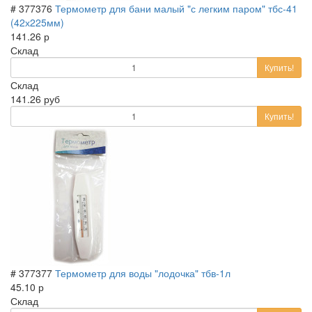
# 377376
Термометр для бани малый "с легким паром" тбс-41
(42х225мм)
141.26 р
Склад
Купить!
Склад
141.26 руб
Купить!
# 377377
Термометр для воды "лодочка" тбв-1л
45.10 р
Склад