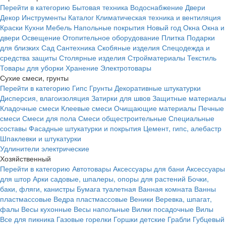
Перейти в категорию
Бытовая техника
Водоснабжение
Двери
Декор
Инструменты
Каталог
Климатическая техника и вентиляция
Краски
Кухни
Мебель
Напольные покрытия
Новый год
Окна
Окна и
двери
Освещение
Отопительное оборудование
Плитка
Подарки
для близких
Сад
Сантехника
Скобяные изделия
Спецодежда и
средства защиты
Столярные изделия
Стройматериалы
Текстиль
Товары для уборки
Хранение
Электротовары
Сухие смеси, грунты
Перейти в категорию
Гипс
Грунты
Декоративные штукатурки
Дисперсия, влагоизоляция
Затирки для швов
Защитные материалы
Кладочные смеси
Клеевые смеси
Очищающие материалы
Печные
смеси
Смеси для пола
Смеси общестроительные
Специальные
составы
Фасадные штукатурки и покрытия
Цемент, гипс, алебастр
Шпаклевки и штукатурки
Удлинители электрические
Хозяйственный
Перейти в категорию
Автотовары
Аксессуары для бани
Аксессуары
для штор
Арки садовые, шпалеры, опоры для растений
Бочки,
баки, фляги, канистры
Бумага туалетная
Ванная комната
Ванны
пластмассовые
Ведра пластмассовые
Веники
Веревка, шпагат,
фалы
Весы кухонные
Весы напольные
Вилки посадочные
Вилы
Все для пикника
Газовые горелки
Горшки детские
Грабли
Губцевый