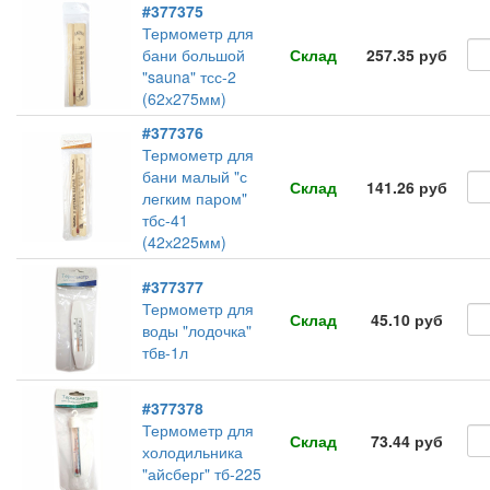
#377375
Термометр для
бани большой
Склад
257.35 руб
"sauna" тсс-2
(62х275мм)
#377376
Термометр для
бани малый "с
Склад
141.26 руб
легким паром"
тбс-41
(42х225мм)
#377377
Термометр для
Склад
45.10 руб
воды "лодочка"
тбв-1л
#377378
Термометр для
Склад
73.44 руб
холодильника
"айсберг" тб-225