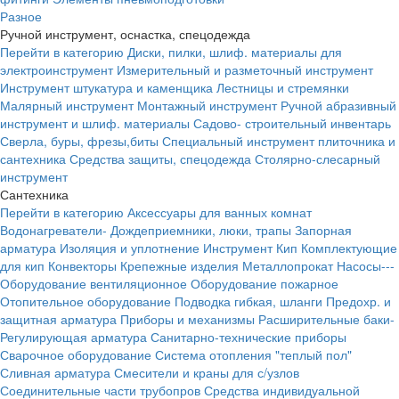
Разное
Ручной инструмент, оснастка, спецодежда
Перейти в категорию
Диски, пилки, шлиф. материалы для
электроинструмент
Измерительный и разметочный инструмент
Инструмент штукатура и каменщика
Лестницы и стремянки
Малярный инструмент
Монтажный инструмент
Ручной абразивный
инструмент и шлиф. материалы
Садово- строительный инвентарь
Сверла, буры, фрезы,биты
Специальный инструмент плиточника и
сантехника
Средства защиты, спецодежда
Столярно-слесарный
инструмент
Сантехника
Перейти в категорию
Аксессуары для ванных комнат
Водонагреватели-
Дождеприемники, люки, трапы
Запорная
арматура
Изоляция и уплотнение
Инструмент
Кип
Комплектующие
для кип
Конвекторы
Крепежные изделия
Металлопрокат
Насосы---
Оборудование вентиляционное
Оборудование пожарное
Отопительное оборудование
Подводка гибкая, шланги
Предохр. и
защитная арматура
Приборы и механизмы
Расширительные баки-
Регулирующая арматура
Санитарно-технические приборы
Сварочное оборудование
Система отопления "теплый пол"
Сливная арматура
Смесители и краны для с/узлов
Соединительные части трубопров
Средства индивидуальной