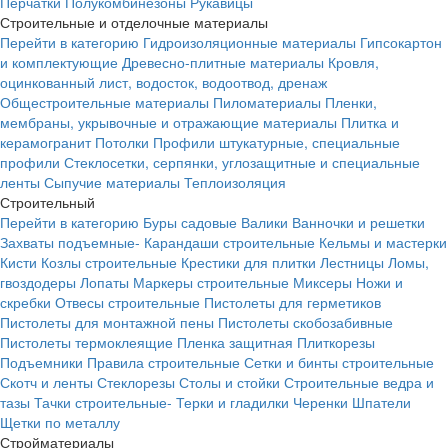
Перчатки
Полукомбинезоны
Рукавицы
Строительные и отделочные материалы
Перейти в категорию
Гидроизоляционные материалы
Гипсокартон
и комплектующие
Древесно-плитные материалы
Кровля,
оцинкованный лист, водосток, водоотвод, дренаж
Общестроительные материалы
Пиломатериалы
Пленки,
мембраны, укрывочные и отражающие материалы
Плитка и
керамогранит
Потолки
Профили штукатурные, специальные
профили
Стеклосетки, серпянки, углозащитные и специальные
ленты
Сыпучие материалы
Теплоизоляция
Строительный
Перейти в категорию
Буры садовые
Валики
Ванночки и решетки
Захваты подъемные-
Карандаши строительные
Кельмы и мастерки
Кисти
Козлы строительные
Крестики для плитки
Лестницы
Ломы,
гвоздодеры
Лопаты
Маркеры строительные
Миксеры
Ножи и
скребки
Отвесы строительные
Пистолеты для герметиков
Пистолеты для монтажной пены
Пистолеты скобозабивные
Пистолеты термоклеящие
Пленка защитная
Плиткорезы
Подъемники
Правила строительные
Сетки и бинты строительные
Скотч и ленты
Стеклорезы
Столы и стойки
Строительные ведра и
тазы
Тачки строительные-
Терки и гладилки
Черенки
Шпатели
Щетки по металлу
Стройматериалы