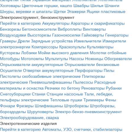
Хозтовары
Цветочные горшки, кашпо
Швабры
Шилья
Шланги
Шнуры, веревки и шпагаты
Щетки
Этажерки
Ящики пластиковые
Электроинструмент, бензоинструмент
Перейти в категорию
Аккумуляторы
Аэраторы и скарификаторы
Бензорезы
Бетоносмесители
Виброплиты
Винтоверты
Воздуходувки
Высоторезы
Газонокосилки
Гайковерты
Генераторы
Граверы
Дрели
Зарядные устройства
Измельчители
Измерители
электроэнергии
Компрессоры
Краскопульты
Культиваторы
Кусторезы
Лобзики
Мойки высокого давления
Молотки отбойные
Мотобуры
Мотопомпы
Мультитулы
Насосы
Ножницы
Обогреватели
Опрыскиватели аккумуляторные
Опрыскиватели бензиновые
Осушители
Отвертки аккумуляторные
Перфораторы
Пилы
Пистолеты скобозабивные электрические
Плиткорезы
электрические
Пневмошлифмашины
Пылесосы
Расходные
материалы и оснастка
Резчики по бетону
Реноваторы
Рубанки
Снегоуборщики
Станки
Станции насосные
Тали, лебедки,
тельферы электрические
Тепловые пушки
Триммеры
Фены
Фонари
Фрезеры
Шлифмашины
Штроборезы
Штроборезы,
бороздоделы
Шуруповерты
Электро-бензо-пневмоинструмент
Электрооборудование, сварка
Электротехнические изделия
Перейти в категорию
Автоматы, УЗО, счетчики, стабилизаторы