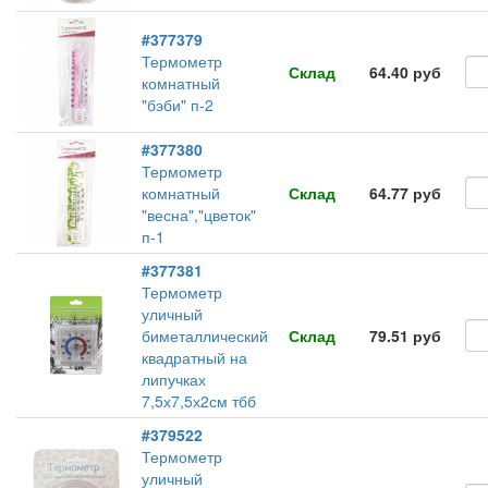
#377379
Термометр
Склад
64.40 руб
комнатный
"бэби" п-2
#377380
Термометр
комнатный
Склад
64.77 руб
"весна","цветок"
п-1
#377381
Термометр
уличный
биметаллический
Склад
79.51 руб
квадратный на
липучках
7,5х7,5х2см тбб
#379522
Термометр
уличный