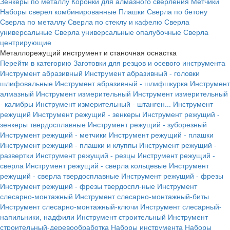
Зенкеры по металлу
Коронки для алмазного сверления
Метчики
Наборы сверел комбинированные
Плашки
Сверла по бетону
Сверла по металлу
Сверла по стеклу и кафелю
Сверла
универсальные
Сверла универсальные опалубочные
Сверла
центрирующие
Металлорежущий инструмент и станочная оснастка
Перейти в категорию
Заготовки для резцов и осевого инструмента
Инструмент абразивный
Инструмент абразивный - головки
шлифовальные
Инструмент абразивный - шлифшкурка
Инструмент
алмазный
Инструмент измерительный
Инструмент измерительный
- калибры
Инструмент измерительный - штанген...
Инструмент
режущий
Инструмент режущий - зенкеры
Инструмент режущий -
зенкеры твердосплавные
Инструмент режущий - зуборезный
Инструмент режущий - метчики
Инструмент режущий - плашки
Инструмент режущий - плашки и клуппы
Инструмент режущий -
развертки
Инструмент режущий - резцы
Инструмент режущий -
сверла
Инструмент режущий - сверла кольцевые
Инструмент
режущий - сверла твердосплавные
Инструмент режущий - фрезы
Инструмент режущий - фрезы твердоспл-ные
Инструмент
слесарно-монтажный
Инструмент слесарно-монтажный-биты
Инструмент слесарно-монтажный-ключи
Инструмент слесарный-
напильники, надфили
Инструмент строительный
Инструмент
строительный-деревообработка
Наборы инструмента
Наборы