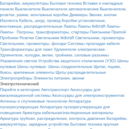
Батарейки, аккумуляторы
Бытовая техника
Вставки и накладные
панели
Выключатели
Выключатели автоматические
Выключатели,
розетки, рамки, монтажные коробки
Диммеры
Звонки, кнопки
Изолента
Кабель, шнур, провод
Коробки установочные,
монтажные, распределительные
Лампы
Лампы ledcraft
Лампы-
Лампы-
Патроны, трансформаторы, стартеры
Паяльники
Припой
Пробники
Розетки
Светильники ledcraft
Светильники, прожекторы
Светильники, прожекторы, фонари
Системы прокладки кабеля
Трансформаторы для ламп
Удлинители электрические-
Удлинители, колодки, вилки, тройники, силовые разъемы
Управление светом
Устройства защитного отключения (УЗО)
Шины
нулевые
Шины нулевые-
Шины соединительные
Щитки, ящики,
боксы, крепежные элементы
Щиты распределительные
Электроприборы
Элементы питания, звонки
Электротехнический
Перейти в категорию
Автотранспорт
Аксессуары для
канализационной системы
Аксессуары для электроинструментов
Антенны и спутниковые технологии
Аппаратура
пускорегулирующая
Аппаратура пускорегулирующая для
освещения
Арматура кабельная/изоляционные материалы
Арматура трубная, распределение, контроль давления
Батарейки,
аккумуляторы, зарядные устройства
Бытовая техника крупная