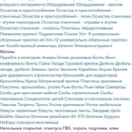
режущего инструмента
Оборудование
Оборудование - крепёж
Оснастка и приспособления
Оснастка и приспособления -
станочные
Оснастка и приспособления - тиски
Оснастка станочная
- втулки переходные
Оснастка станочная - оправки и втулки
Оснастка станочная - патроны
Пластины твёрдосплавные
Пневмоинструмент
Подшипники
Станки
Усп- 8 универсально-
сборочные приспос-ия
Усп-12 универсально-сборочные приспос-
ия
Хозяйственный инвентарь
Шланги
Электроинструмент
Метизы
Перейти в категорию
Анкеры
Блоки роликовые
Болты
Винт-
конфирматы
Винты
Гайки
Гвозди
Грузовой крепеж
Дюбели
Дюбель-
гвозди, дюбели
Зажимы троса
Заклепки
Карабины
Коуши
Крепеж
для деревянного строительства
Кронштейн для радиаторов
Кронштейны
Крюки
Метрический крепеж
Пластины крепежные
Пластины, кронштейны, уголки
Рым-болты
Рым-гайки
Саморезы
Скобы для крепления кабеля
Скобы строительные
Скобы
такелажные
Соединители цепей
Стеллажи и стеллажные системы
Такелаж
Талрепы
Тросы
Уголки крепежные
Уголки мебельные
Хомуты червячные
Хомуты, монтажные ленты, бандажи
Цепи
Шайбы
Шканты
Шпилька резьбовая din 975
Шпильки
Шурупы
Наборы слесарно-монтажные
Напольные покрытия, плинтуса ПВХ, пороги, подложки, клеи