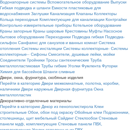
Водонапорные системы
Вспомогательное оборудование
Выпуски
Гибкая подводка и шланги
Емкости пластиковые для
водоснабжения
Заглушки
Канализация
Клапаны
Коллекторы
Кольца переходные
Комплектующие для канализации
Контргайки
Контрольно-измерительные приборы
Котельное оборудование
Краны запорные
Краны шаровые
Крестовины
Муфты
Насосное
бытовое оборудование
Переходники
Подводка гибкая
Подводка-
сильфон
Санфаянс для санузлов и ванных комнат
Система
отопления
Системы инсталяции
Системы коллекторные-
Системы
коллекторные--
Сифоны
Смесители, душевые лейки, мойки
Соединители
Тройники
Тросы сантехнические
Труба
металлопластиковая
Трубы гибкие
Уголки
Фумлента
Футорки
Химия для бассейнов
Шланги сливные
Двери, окна, фурнитура, скобяные изделия
Перейти в категорию
Двери межкомнатные, полотна, коробки,
наличники
Двери наружные
Дверная фурнитура
Окна
металлопластик
Декоративно-отделочные материалы
Перейти в категорию
Декор из пенополистирола
Клеи
строительные
Обои, обои под окраску
Обойные клеи
Подоконники,
столешницы, щит мебельный
Сайдинг
Стеклообои
Стеновые
панели мдф, комплектующие
Стеновые панели ПВХ,
комплектующие
Уголки отделочные из ПВХ