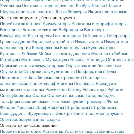
Хозтовары
Цветочные горшки, кашпо
Швабры
Шилья
Шланги
Шнуры, веревки и шпагаты
Щетки
Этажерки
Ящики пластиковые
Электроинструмент, бензоинструмент
Перейти в категорию
Аккумуляторы
Аэраторы и скарификаторы
Бензорезы
Бетоносмесители
Виброплиты
Винтоверты
Воздуходувки
Высоторезы
Газонокосилки
Гайковерты
Генераторы
Граверы
Дрели
Зарядные устройства
Измельчители
Измерители
электроэнергии
Компрессоры
Краскопульты
Культиваторы
Кусторезы
Лобзики
Мойки высокого давления
Молотки отбойные
Мотобуры
Мотопомпы
Мультитулы
Насосы
Ножницы
Обогреватели
Опрыскиватели аккумуляторные
Опрыскиватели бензиновые
Осушители
Отвертки аккумуляторные
Перфораторы
Пилы
Пистолеты скобозабивные электрические
Плиткорезы
электрические
Пневмошлифмашины
Пылесосы
Расходные
материалы и оснастка
Резчики по бетону
Реноваторы
Рубанки
Снегоуборщики
Станки
Станции насосные
Тали, лебедки,
тельферы электрические
Тепловые пушки
Триммеры
Фены
Фонари
Фрезеры
Шлифмашины
Штроборезы
Штроборезы,
бороздоделы
Шуруповерты
Электро-бензо-пневмоинструмент
Электрооборудование, сварка
Электротехнические изделия
Перейти в категорию
Автоматы, УЗО, счетчики, стабилизаторы