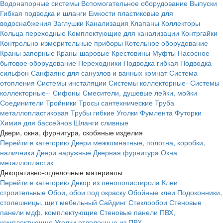
Водонапорные системы
Вспомогательное оборудование
Выпуски
Гибкая подводка и шланги
Емкости пластиковые для
водоснабжения
Заглушки
Канализация
Клапаны
Коллекторы
Кольца переходные
Комплектующие для канализации
Контргайки
Контрольно-измерительные приборы
Котельное оборудование
Краны запорные
Краны шаровые
Крестовины
Муфты
Насосное
бытовое оборудование
Переходники
Подводка гибкая
Подводка-
сильфон
Санфаянс для санузлов и ванных комнат
Система
отопления
Системы инсталяции
Системы коллекторные-
Системы
коллекторные--
Сифоны
Смесители, душевые лейки, мойки
Соединители
Тройники
Тросы сантехнические
Труба
металлопластиковая
Трубы гибкие
Уголки
Фумлента
Футорки
Химия для бассейнов
Шланги сливные
Двери, окна, фурнитура, скобяные изделия
Перейти в категорию
Двери межкомнатные, полотна, коробки,
наличники
Двери наружные
Дверная фурнитура
Окна
металлопластик
Декоративно-отделочные материалы
Перейти в категорию
Декор из пенополистирола
Клеи
строительные
Обои, обои под окраску
Обойные клеи
Подоконники,
столешницы, щит мебельный
Сайдинг
Стеклообои
Стеновые
панели мдф, комплектующие
Стеновые панели ПВХ,
комплектующие
Уголки отделочные из ПВХ