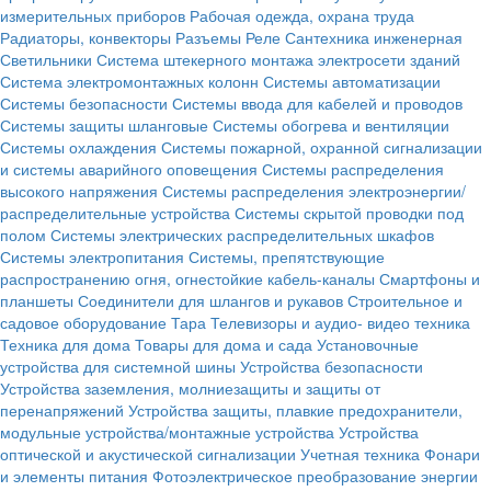
измерительных приборов
Рабочая одежда, охрана труда
Радиаторы, конвекторы
Разъемы
Реле
Сантехника инженерная
Светильники
Система штекерного монтажа электросети зданий
Система электромонтажных колонн
Системы автоматизации
Системы безопасности
Системы ввода для кабелей и проводов
Системы защиты шланговые
Системы обогрева и вентиляции
Системы охлаждения
Системы пожарной, охранной сигнализации
и системы аварийного оповещения
Системы распределения
высокого напряжения
Системы распределения электроэнергии/
распределительные устройства
Системы скрытой проводки под
полом
Системы электрических распределительных шкафов
Системы электропитания
Системы, препятствующие
распространению огня, огнестойкие кабель-каналы
Смартфоны и
планшеты
Соединители для шлангов и рукавов
Строительное и
садовое оборудование
Тара
Телевизоры и аудио- видео техника
Техника для дома
Товары для дома и сада
Установочные
устройства для системной шины
Устройства безопасности
Устройства заземления, молниезащиты и защиты от
перенапряжений
Устройства защиты, плавкие предохранители,
модульные устройства/монтажные устройства
Устройства
оптической и акустической сигнализации
Учетная техника
Фонари
и элементы питания
Фотоэлектрическое преобразование энергии