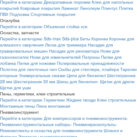
Перейти в категорию
Декоративные порожки
Клеи для напольных
покрытий
Ковровые покрытия
Ламинат
Линолеум
Плинтус
Плитка
ПВХ
Подложка
Спортивные покрытия
Опалубка
Перейти в категорию
Объемная стойка хси
Оснастка, запчасти
Перейти в категорию
Sds-max
Sds-plus
Биты
Коронки
Коронки для
алмазного сверления
Леска для триммера
Насадки для
гравировальных машин
Насадки для реноватора
Ножи для
газонокосилок
Ножи для измельчителей
Патроны
Пилки для
лобзика
Пилки для ножовки
Полировальные принадлежности
Полотна для ленточных пил
Скобы для степлера, плайера
Тарелки
опорные
Универсальные смазки
Цепи для бензопил
Шестигранник
28 мм
Шестигранник 30 мм
Шины для бензопил-
Щетки для дрели
Щетки для ушм
Пены, герметики, клеи строительные
Перейти в категорию
Герметики
Жидкие гвозди
Клеи строительные
Монтажные пены
Пена монтажная
Пневмоинструмент
Перейти в категорию
Для компрессоров и пневмоинструмента-
Пневмоинструментальные наборы-
Пневмокраскопульты-
Ремкомплекты и оснастка для пневмоинструмента
Шланги и
фитинги
Элементы пневмоподготовки