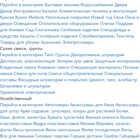
Перейти в категорию
Бытовая техника
Водоснабжение
Двери
Декор
Инструменты
Каталог
Климатическая техника и вентиляция
Краски
Кухни
Мебель
Напольные покрытия
Новый год
Окна
Окна и
двери
Освещение
Отопительное оборудование
Плитка
Подарки
для близких
Сад
Сантехника
Скобяные изделия
Спецодежда и
средства защиты
Столярные изделия
Стройматериалы
Текстиль
Товары для уборки
Хранение
Электротовары
Сухие смеси, грунты
Перейти в категорию
Гипс
Грунты
Декоративные штукатурки
Дисперсия, влагоизоляция
Затирки для швов
Защитные материалы
Кладочные смеси
Клеевые смеси
Очищающие материалы
Печные
смеси
Смеси для пола
Смеси общестроительные
Специальные
составы
Фасадные штукатурки и покрытия
Цемент, гипс, алебастр
Шпаклевки и штукатурки
Удлинители электрические
Хозяйственный
Перейти в категорию
Автотовары
Аксессуары для бани
Аксессуары
для штор
Арки садовые, шпалеры, опоры для растений
Бочки,
баки, фляги, канистры
Бумага туалетная
Ванная комната
Ванны
пластмассовые
Ведра пластмассовые
Веники
Веревка, шпагат,
фалы
Весы кухонные
Весы напольные
Вилки посадочные
Вилы
Все для пикника
Газовые горелки
Горшки детские
Грабли
Губцевый