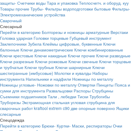
защиты-
Счетчики воды
Тара и упаковка
Теплосчетч. и оборуд. куу
Товары прочие
Трубы-
Фильтры водоподготовки бытовые
Фильтры-
Электромеханические устройства
Сварочный
Слесарный
Перейти в категорию
Болторезы и ножницы арматурные
Верстаки
Головка ударная
Головки торцевые
Губцевый инструмент
Заклепочники
Зубила
Клеймы цифровые, буквенные
Ключи
балонные
Ключи динамометрические
Ключи комбинированные
Ключи крестовые
Ключи накидные
Ключи прочие
Ключи разводные
Ключи разрезные
Ключи рожковые
Ключи свечные
Ключи торцовые
и трубчатые
Ключи трубные
Ключи шарнирные
Ключи
шестигранные (имбусовые)
Молотки и кувалды
Наборы
инструмента
Напильники и надфили
Ножницы по металлу
Ножницы угловые-
Ножовки по металлу
Отвертки
Пинцеты
Пояса и
сумки для инструмента
Развальцовки
Распоры
Струбцины
Съемники подшипников
Тали , лебедки
Тиски
Трубогибы
Труборезы
Экстрамощная стальная угловая струбцина для
сварочных работ kraftool extrem c90 две опорные поверхно
Ящики
слесарные
Спецодежда
Перейти в категорию
Брюки-
Куртки-
Маски, респираторы
Очки