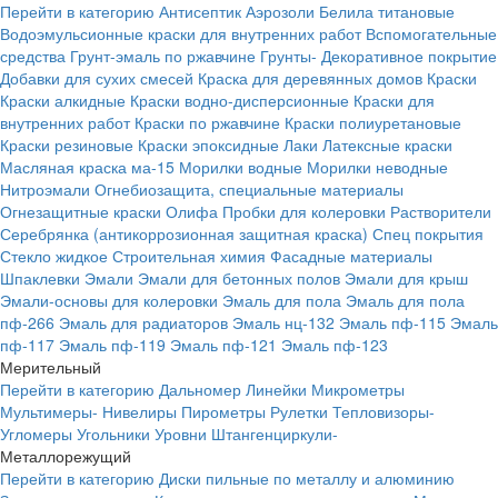
Перейти в категорию
Антисептик
Аэрозоли
Белила титановые
Водоэмульсионные краски для внутренних работ
Вспомогательные
средства
Грунт-эмаль по ржавчине
Грунты-
Декоративное покрытие
Добавки для сухих смесей
Краска для деревянных домов
Краски
Краски алкидные
Краски водно-дисперсионные
Краски для
внутренних работ
Краски по ржавчине
Краски полиуретановые
Краски резиновые
Краски эпоксидные
Лаки
Латексные краски
Масляная краска ма-15
Морилки водные
Морилки неводные
Нитроэмали
Огнебиозащита, специальные материалы
Огнезащитные краски
Олифа
Пробки для колеровки
Растворители
Серебрянка (антикоррозионная защитная краска)
Спец покрытия
Стекло жидкое
Строительная химия
Фасадные материалы
Шпаклевки
Эмали
Эмали для бетонных полов
Эмали для крыш
Эмали-основы для колеровки
Эмаль для пола
Эмаль для пола
пф-266
Эмаль для радиаторов
Эмаль нц-132
Эмаль пф-115
Эмаль
пф-117
Эмаль пф-119
Эмаль пф-121
Эмаль пф-123
Мерительный
Перейти в категорию
Дальномер
Линейки
Микрометры
Мультимеры-
Нивелиры
Пирометры
Рулетки
Тепловизоры-
Угломеры
Угольники
Уровни
Штангенциркули-
Металлорежущий
Перейти в категорию
Диски пильные по металлу и алюминию