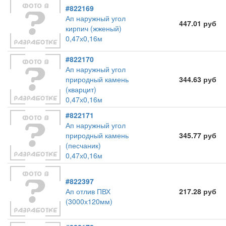
#822169
Ап наружный угол
447.01 руб
кирпич (жженый)
0,47х0,16м
#822170
Ап наружный угол
природный камень
344.63 руб
(кварцит)
0,47х0,16м
#822171
Ап наружный угол
природный камень
345.77 руб
(песчаник)
0,47х0,16м
#822397
Ап отлив ПВХ
217.28 руб
(3000х120мм)