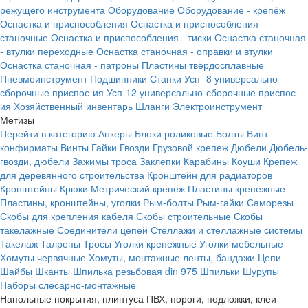
режущего инструмента
Оборудование
Оборудование - крепёж
Оснастка и приспособления
Оснастка и приспособления -
станочные
Оснастка и приспособления - тиски
Оснастка станочная
- втулки переходные
Оснастка станочная - оправки и втулки
Оснастка станочная - патроны
Пластины твёрдосплавные
Пневмоинструмент
Подшипники
Станки
Усп- 8 универсально-
сборочные приспос-ия
Усп-12 универсально-сборочные приспос-
ия
Хозяйственный инвентарь
Шланги
Электроинструмент
Метизы
Перейти в категорию
Анкеры
Блоки роликовые
Болты
Винт-
конфирматы
Винты
Гайки
Гвозди
Грузовой крепеж
Дюбели
Дюбель-
гвозди, дюбели
Зажимы троса
Заклепки
Карабины
Коуши
Крепеж
для деревянного строительства
Кронштейн для радиаторов
Кронштейны
Крюки
Метрический крепеж
Пластины крепежные
Пластины, кронштейны, уголки
Рым-болты
Рым-гайки
Саморезы
Скобы для крепления кабеля
Скобы строительные
Скобы
такелажные
Соединители цепей
Стеллажи и стеллажные системы
Такелаж
Талрепы
Тросы
Уголки крепежные
Уголки мебельные
Хомуты червячные
Хомуты, монтажные ленты, бандажи
Цепи
Шайбы
Шканты
Шпилька резьбовая din 975
Шпильки
Шурупы
Наборы слесарно-монтажные
Напольные покрытия, плинтуса ПВХ, пороги, подложки, клеи