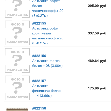
Ас планка софит
белая
295.09 руб
частичноперф.т-20
(3х0,27м)
#822155
Ас планка софит
коричневая
337.59 руб
частичноперф.т-20
(3х0,27м)
#822156
Ас планка фаска
489.64 руб
белая т-08 (3,66м)
#822157
Ас планка
175.96 руб
финишная белая
т-14 (3,66м)
#822158