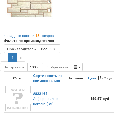
Фасадные панели
18
товаров
Фильтр по производителю:
Toggle Dropdown
Производитель
Все (39)
(current)
«
1
»
Toggle Dropdown
Toggle Dropdown
На странице
100
Отображение
Сортировать по
Фото
Наличие
Цена
(От до
наименованию
#822164
Ап j-профиль к
159.57 руб
цоколю (3м)