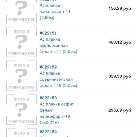
Ас планка
156.29 руб
начальная т-11
(3,66м)
#822151
Ас планка
460.12 руб
околооконная
белая т-17 (3,05м)
#822152
Ас планка
359.58 руб
соединительная
белая т-18 (3,05м)
#822153
Ас планка софит
белая
295.09 руб
неперфор.т-19
(3х0,27м)
#822154