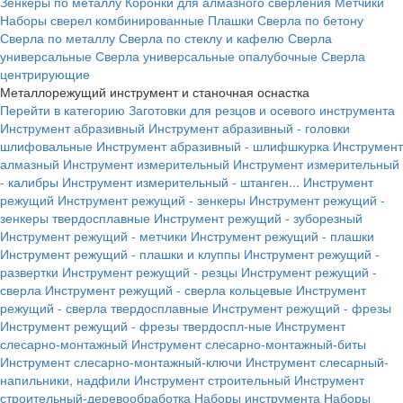
Зенкеры по металлу
Коронки для алмазного сверления
Метчики
Наборы сверел комбинированные
Плашки
Сверла по бетону
Сверла по металлу
Сверла по стеклу и кафелю
Сверла
универсальные
Сверла универсальные опалубочные
Сверла
центрирующие
Металлорежущий инструмент и станочная оснастка
Перейти в категорию
Заготовки для резцов и осевого инструмента
Инструмент абразивный
Инструмент абразивный - головки
шлифовальные
Инструмент абразивный - шлифшкурка
Инструмент
алмазный
Инструмент измерительный
Инструмент измерительный
- калибры
Инструмент измерительный - штанген...
Инструмент
режущий
Инструмент режущий - зенкеры
Инструмент режущий -
зенкеры твердосплавные
Инструмент режущий - зуборезный
Инструмент режущий - метчики
Инструмент режущий - плашки
Инструмент режущий - плашки и клуппы
Инструмент режущий -
развертки
Инструмент режущий - резцы
Инструмент режущий -
сверла
Инструмент режущий - сверла кольцевые
Инструмент
режущий - сверла твердосплавные
Инструмент режущий - фрезы
Инструмент режущий - фрезы твердоспл-ные
Инструмент
слесарно-монтажный
Инструмент слесарно-монтажный-биты
Инструмент слесарно-монтажный-ключи
Инструмент слесарный-
напильники, надфили
Инструмент строительный
Инструмент
строительный-деревообработка
Наборы инструмента
Наборы