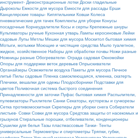
инструмент-
Демонстрационные лотки
Доски гладильные
Дыроколы
Емкости для мусора
Емкости для рассады
Ерши
Канцелярские товары-
Кипятильники
Ковши
Колеса
пневматические для тачек
Комплекты для уборки
Конусы
посадочные
Корнеудалители
Косы и серпы
Крепежные шнуры
Культиваторы ручные
Кухонная утварь
Лампы керосиновые
Лейки
садовые
Лупы
Метлы
Мешки для мусора
Москитол бытовая химия
Мотыги, мотыжки
Моющие и чистящие средства
Мыло туалетное,
жидкое, хозяйственное
Наборы для обработки почвы
Ножи разные
Ножницы разные
Обогреватели-
Ограда садовая
Окномойки
Опоры для поддержки веток деревьев
Опрыскиватели
Органайзеры
Освежители воздуха
Пакеты для мусора
Печное
литьё
Пилы садовые
Пленка самоклеющаяся, клеенка, скатерть
Плечики, вешалки для одежы
Плодосборники
Подставки для
цветов
Поливочная система быстрого соединения
Принадлежности для заточки
Пуфас бытовая химия
Распылители,
пулевизаторы
Рыхлители
Санки
Секаторы, кусторезы и сучкорезы
Сетка противомоскитная
Скреперы для уборки снега
Собиратели
листьев-
Совки
Совки для мусора
Средтсва защиты от насекомых и
грызунов
Стиральные порошки, отбеливатели, конденционеры
Сушилки для белья
Тазы пластмассовые
Тачки-
Тенты
универсальные
Термометры и спиртометры
Тряпки, губки,
салфетки
Тяпки
Укрывной материал
Уплотнители
Уплотнитель