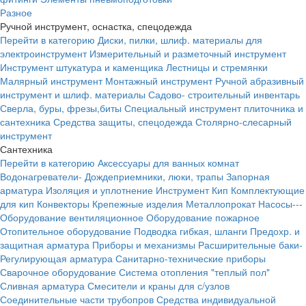
Разное
Ручной инструмент, оснастка, спецодежда
Перейти в категорию
Диски, пилки, шлиф. материалы для
электроинструмент
Измерительный и разметочный инструмент
Инструмент штукатура и каменщика
Лестницы и стремянки
Малярный инструмент
Монтажный инструмент
Ручной абразивный
инструмент и шлиф. материалы
Садово- строительный инвентарь
Сверла, буры, фрезы,биты
Специальный инструмент плиточника и
сантехника
Средства защиты, спецодежда
Столярно-слесарный
инструмент
Сантехника
Перейти в категорию
Аксессуары для ванных комнат
Водонагреватели-
Дождеприемники, люки, трапы
Запорная
арматура
Изоляция и уплотнение
Инструмент
Кип
Комплектующие
для кип
Конвекторы
Крепежные изделия
Металлопрокат
Насосы---
Оборудование вентиляционное
Оборудование пожарное
Отопительное оборудование
Подводка гибкая, шланги
Предохр. и
защитная арматура
Приборы и механизмы
Расширительные баки-
Регулирующая арматура
Санитарно-технические приборы
Сварочное оборудование
Система отопления "теплый пол"
Сливная арматура
Смесители и краны для с/узлов
Соединительные части трубопров
Средства индивидуальной