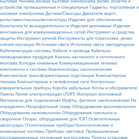
Бытовая техника мелкая
Бытовая электроника
Вилки, розетки и
устройства промышленные и специальные
Гаджеты, портативная и
носимая электроника
Датчики/Сенсоры
Двигатели ворот,
рольставен/насосы/вентиляторы
Изделия для обеспечения
безопасности жизнедеятельности
Изделия крепежные
Изделия
монтажные для коммуникационных сетей
Инструмент и средства
защиты
Инструмент ручной
Инструменты для опрессовки, резки,
снятия изоляции
Источники света
Источники света светодиодные
Кабеленесущие системы
Кабели и провода
Кабельно-
проводниковая продукция
Каналы настенного и потолочного
монтажа
Колодки клеммные
Коммуникационная техника/
компоненты и системы
Компенсаторы сантехнические
Комплектные трансформаторные подстанции
Компьютерная
техника
Компьютерные и телефонные сети
Контрольно-
измерительные приборы
Короба кабельные
Котлы и обогреватели
Лампы
Линии электропередач (ЛЭП)
Материал монтажный
Материалы для подключения
Муфты, фитинги сантехнические
Не
определено
Непрофильный товар
Оборудование высоковольтное
Оборудование низковольтное
Оборудование паяльное и
сварочное
Опоры, оборудование для ЛЭП
Осветительные
аксессуары
Отопительные приборы/технологические и
инженерные системы
Приборы световые
Промышленные
программируемые логические контроллеры
Пункты установки