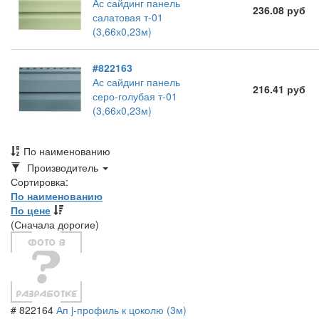
Ас сайдинг панель
236.08 руб
салатовая т-01
(3,66х0,23м)
#822163
Ас сайдинг панель
216.41 руб
серо-голубая т-01
(3,66х0,23м)
По наименованию
Toggle
Производитель
Dropdown
Сортировка:
По наименованию
По цене
(Сначала дорогие)
# 822164
Ап j-профиль к цоколю (3м)