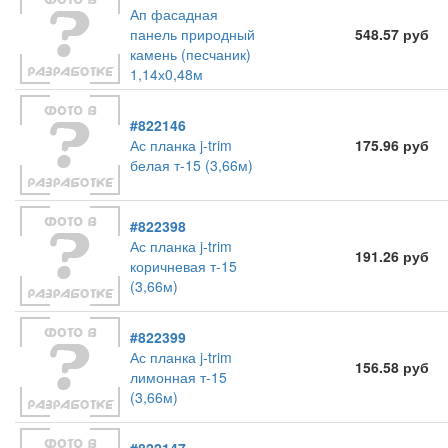
Ап фасадная
панель природный
548.57 руб
камень (песчаник)
1,14х0,48м
#822146
Ас планка j-trim
175.96 руб
белая т-15 (3,66м)
#822398
Ас планка j-trim
191.26 руб
коричневая т-15
(3,66м)
#822399
Ас планка j-trim
156.58 руб
лимонная т-15
(3,66м)