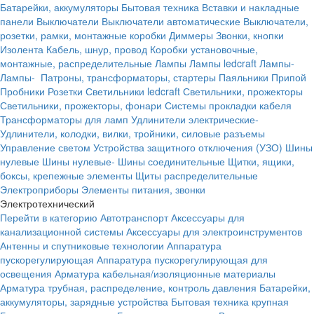
Батарейки, аккумуляторы
Бытовая техника
Вставки и накладные
панели
Выключатели
Выключатели автоматические
Выключатели,
розетки, рамки, монтажные коробки
Диммеры
Звонки, кнопки
Изолента
Кабель, шнур, провод
Коробки установочные,
монтажные, распределительные
Лампы
Лампы ledcraft
Лампы-
Лампы-
Патроны, трансформаторы, стартеры
Паяльники
Припой
Пробники
Розетки
Светильники ledcraft
Светильники, прожекторы
Светильники, прожекторы, фонари
Системы прокладки кабеля
Трансформаторы для ламп
Удлинители электрические-
Удлинители, колодки, вилки, тройники, силовые разъемы
Управление светом
Устройства защитного отключения (УЗО)
Шины
нулевые
Шины нулевые-
Шины соединительные
Щитки, ящики,
боксы, крепежные элементы
Щиты распределительные
Электроприборы
Элементы питания, звонки
Электротехнический
Перейти в категорию
Автотранспорт
Аксессуары для
канализационной системы
Аксессуары для электроинструментов
Антенны и спутниковые технологии
Аппаратура
пускорегулирующая
Аппаратура пускорегулирующая для
освещения
Арматура кабельная/изоляционные материалы
Арматура трубная, распределение, контроль давления
Батарейки,
аккумуляторы, зарядные устройства
Бытовая техника крупная