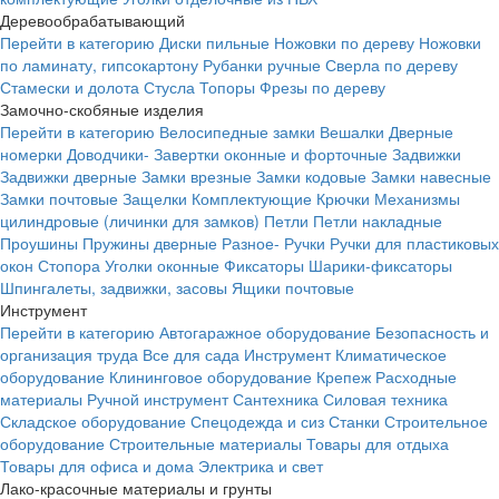
Деревообрабатывающий
Перейти в категорию
Диски пильные
Ножовки по дереву
Ножовки
по ламинату, гипсокартону
Рубанки ручные
Сверла по дереву
Стамески и долота
Стусла
Топоры
Фрезы по дереву
Замочно-скобяные изделия
Перейти в категорию
Велосипедные замки
Вешалки
Дверные
номерки
Доводчики-
Завертки оконные и форточные
Задвижки
Задвижки дверные
Замки врезные
Замки кодовые
Замки навесные
Замки почтовые
Защелки
Комплектующие
Крючки
Механизмы
цилиндровые (личинки для замков)
Петли
Петли накладные
Проушины
Пружины дверные
Разное-
Ручки
Ручки для пластиковых
окон
Стопора
Уголки оконные
Фиксаторы
Шарики-фиксаторы
Шпингалеты, задвижки, засовы
Ящики почтовые
Инструмент
Перейти в категорию
Автогаражное оборудование
Безопасность и
организация труда
Все для сада
Инструмент
Климатическое
оборудование
Клининговое оборудование
Крепеж
Расходные
материалы
Ручной инструмент
Сантехника
Силовая техника
Складское оборудование
Спецодежда и сиз
Станки
Строительное
оборудование
Строительные материалы
Товары для отдыха
Товары для офиса и дома
Электрика и свет
Лако-красочные материалы и грунты