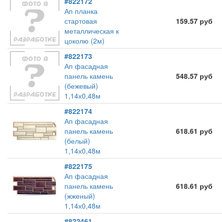
#822172
Ап планка
стартовая
159.57 руб
металлическая к
цоколю (2м)
#822173
Ап фасадная
панель камень
548.57 руб
(бежевый)
1,14х0,48м
#822174
Ап фасадная
панель камень
618.61 руб
(белый)
1,14х0,48м
#822175
Ап фасадная
панель камень
618.61 руб
(жженый)
1,14х0,48м
#822461