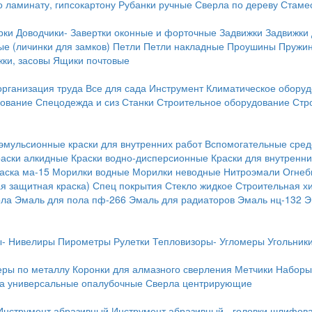
о ламинату, гипсокартону
Рубанки ручные
Сверла по дереву
Стамес
рки
Доводчики-
Завертки оконные и форточные
Задвижки
Задвижки
е (личинки для замков)
Петли
Петли накладные
Проушины
Пружи
ки, засовы
Ящики почтовые
организация труда
Все для сада
Инструмент
Климатическое обору
дование
Спецодежда и сиз
Станки
Строительное оборудование
Стр
эмульсионные краски для внутренних работ
Вспомогательные сред
раски алкидные
Краски водно-дисперсионные
Краски для внутренни
аска ма-15
Морилки водные
Морилки неводные
Нитроэмали
Огнеб
я защитная краска)
Спец покрытия
Стекло жидкое
Строительная х
ола
Эмаль для пола пф-266
Эмаль для радиаторов
Эмаль нц-132
Э
-
Нивелиры
Пирометры
Рулетки
Тепловизоры-
Угломеры
Угольник
еры по металлу
Коронки для алмазного сверления
Метчики
Наборы
а универсальные опалубочные
Сверла центрирующие
Инструмент абразивный
Инструмент абразивный - головки шлифов