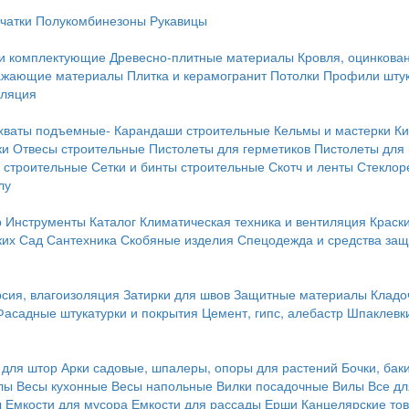
чатки
Полукомбинезоны
Рукавицы
 и комплектующие
Древесно-плитные материалы
Кровля, оцинкован
ражающие материалы
Плитка и керамогранит
Потолки
Профили штук
оляция
хваты подъемные-
Карандаши строительные
Кельмы и мастерки
Ки
ки
Отвесы строительные
Пистолеты для герметиков
Пистолеты для
 строительные
Сетки и бинты строительные
Скотч и ленты
Стеклор
лу
р
Инструменты
Каталог
Климатическая техника и вентиляция
Краск
ких
Сад
Сантехника
Скобяные изделия
Спецодежда и средства за
сия, влагоизоляция
Затирки для швов
Защитные материалы
Кладо
Фасадные штукатурки и покрытия
Цемент, гипс, алебастр
Шпаклевки
 для штор
Арки садовые, шпалеры, опоры для растений
Бочки, бак
лы
Весы кухонные
Весы напольные
Вилки посадочные
Вилы
Все дл
ы
Емкости для мусора
Емкости для рассады
Ерши
Канцелярские то