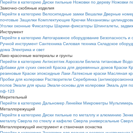
Перейти в категорию
Диски пильные
Ножовки по дереву
Ножовки п
Замочно-скобяные изделия
Перейти в категорию
Велосипедные замки
Вешалки
Дверные номе
почтовые
Защелки
Комплектующие
Крючки
Механизмы цилиндровы
Уголки оконные
Фиксаторы
Шарики-фиксаторы
Шпингалеты, задвиж
Инструмент
Перейти в категорию
Автогаражное оборудование
Безопасность и 
Ручной инструмент
Сантехника
Силовая техника
Складское обору
дома
Электрика и свет
Лако-красочные материалы и грунты
Перейти в категорию
Антисептик
Аэрозоли
Белила титановые
Водо
Добавки для сухих смесей
Краска для деревянных домов
Краски
К
резиновые
Краски эпоксидные
Лаки
Латексные краски
Масляная кр
Пробки для колеровки
Растворители
Серебрянка (антикоррозионна
полов
Эмали для крыш
Эмали-основы для колеровки
Эмаль для п
пф-123
Мерительный
Перейти в категорию
Дальномер
Линейки
Микрометры
Мультимеры
Металлорежущий
Перейти в категорию
Диски пильные по металлу и алюминию
Зенк
металлу
Сверла по стеклу и кафелю
Сверла универсальные
Сверл
Металлорежущий инструмент и станочная оснастка
Перейти в категорию
Заготовки для резцов и осевого инструмента