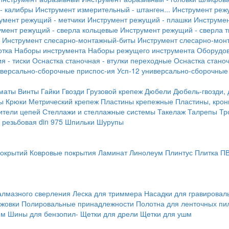
- калибры
Инструмент измерительный - штанген...
Инструмент реж
умент режущий - метчики
Инструмент режущий - плашки
Инструмен
умент режущий - сверла кольцевые
Инструмент режущий - сверла 
Инструмент слесарно-монтажный-биты
Инструмент слесарно-мон
отка
Наборы инструмента
Наборы режущего инструмента
Оборудо
я - тиски
Оснастка станочная - втулки переходные
Оснастка станоч
иверсально-сборочные приспос-ия
Усп-12 универсально-сборочные
маты
Винты
Гайки
Гвозди
Грузовой крепеж
Дюбели
Дюбель-гвозди,
ы
Крюки
Метрический крепеж
Пластины крепежные
Пластины, крон
ители цепей
Стеллажи и стеллажные системы
Такелаж
Талрепы
Тр
резьбовая din 975
Шпильки
Шурупы
покрытий
Ковровые покрытия
Ламинат
Линолеум
Плинтус
Плитка П
алмазного сверления
Леска для триммера
Насадки для гравирова
ожовки
Полировальные принадлежности
Полотна для ленточных пи
мм
Шины для бензопил-
Щетки для дрели
Щетки для ушм