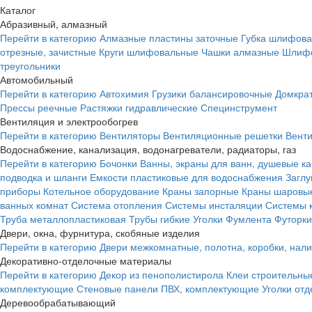
Каталог
Абразивный, алмазный
Перейти в категорию
Алмазные пластины заточные
Губка шлифова
отрезные, зачистные
Круги шлифовальные
Чашки алмазные
Шлифо
треугольники
Автомобильный
Перейти в категорию
Автохимия
Грузики балансировочные
Домкра
Прессы реечные
Растяжки гидравлические
Специнструмент
Вентиляция и электрообогрев
Перейти в категорию
Вентиляторы
Вентиляционные решетки
Вент
Водоснабжение, канализация, водонагреватели, радиаторы, газ
Перейти в категорию
Бочонки
Ванны, экраны для ванн, душевые к
подводка и шланги
Емкости пластиковые для водоснабжения
Загл
приборы
Котельное оборудование
Краны запорные
Краны шаровы
ванных комнат
Система отопления
Системы инсталяции
Системы 
Труба металлопластиковая
Трубы гибкие
Уголки
Фумлента
Футорки
Двери, окна, фурнитура, скобяные изделия
Перейти в категорию
Двери межкомнатные, полотна, коробки, нал
Декоративно-отделочные материалы
Перейти в категорию
Декор из пенополистирола
Клеи строительны
комплектующие
Стеновые панели ПВХ, комплектующие
Уголки от
Деревообрабатывающий