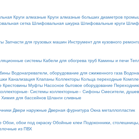
льная
Круги алмазные
Круги алмазные больших диаметров пром
вальная сетка
Шлифовальная шкурка
Шлифовальные круги
Шлиф
ты
Запчасти для грузовых машин
Инструмент для кузовного ремонт
иляционные системы
Кабели для обогрева труб
Камины и печи
Теп
абины
Водонагреватели, оборудование для сжиженного газа
Водона
ушки
Канализация
Клапаны
Коллекторы
Кольца переходные
Компле
е
Крестовины
Муфты
Насосное бытовое оборудование
Переходник
коллекторные-
Системы коллекторные--
Сифоны
Смесители, душев
Химия для бассейнов
Шланги сливные
ичники
Двери наружные
Дверная фурнитура
Окна металлопластик
е
Обои, обои под окраску
Обойные клеи
Подоконники, столешницы
делочные из ПВХ