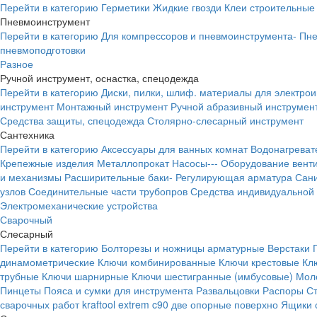
Перейти в категорию
Герметики
Жидкие гвозди
Клеи строительные
Пневмоинструмент
Перейти в категорию
Для компрессоров и пневмоинструмента-
Пне
пневмоподготовки
Разное
Ручной инструмент, оснастка, спецодежда
Перейти в категорию
Диски, пилки, шлиф. материалы для электро
инструмент
Монтажный инструмент
Ручной абразивный инструмен
Средства защиты, спецодежда
Столярно-слесарный инструмент
Сантехника
Перейти в категорию
Аксессуары для ванных комнат
Водонагреват
Крепежные изделия
Металлопрокат
Насосы---
Оборудование вент
и механизмы
Расширительные баки-
Регулирующая арматура
Сани
узлов
Соединительные части трубопров
Средства индивидуальной
Электромеханические устройства
Сварочный
Слесарный
Перейти в категорию
Болторезы и ножницы арматурные
Верстаки
динамометрические
Ключи комбинированные
Ключи крестовые
Кл
трубные
Ключи шарнирные
Ключи шестигранные (имбусовые)
Моло
Пинцеты
Пояса и сумки для инструмента
Развальцовки
Распоры
С
сварочных работ kraftool extrem c90 две опорные поверхно
Ящики 