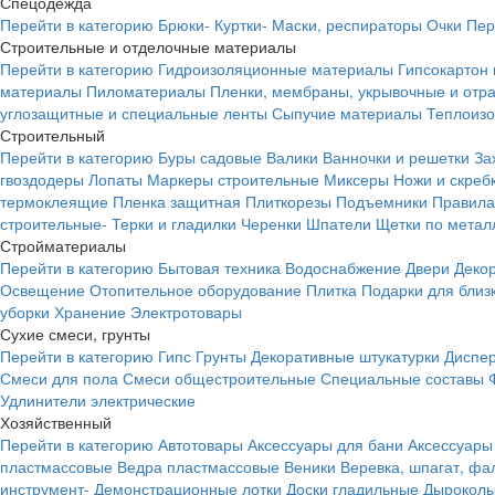
Спецодежда
Перейти в категорию
Брюки-
Куртки-
Маски, респираторы
Очки
Пер
Строительные и отделочные материалы
Перейти в категорию
Гидроизоляционные материалы
Гипсокартон
материалы
Пиломатериалы
Пленки, мембраны, укрывочные и от
углозащитные и специальные ленты
Сыпучие материалы
Теплоиз
Строительный
Перейти в категорию
Буры садовые
Валики
Ванночки и решетки
За
гвоздодеры
Лопаты
Маркеры строительные
Миксеры
Ножи и скреб
термоклеящие
Пленка защитная
Плиткорезы
Подъемники
Правила
строительные-
Терки и гладилки
Черенки
Шпатели
Щетки по метал
Стройматериалы
Перейти в категорию
Бытовая техника
Водоснабжение
Двери
Деко
Освещение
Отопительное оборудование
Плитка
Подарки для близ
уборки
Хранение
Электротовары
Сухие смеси, грунты
Перейти в категорию
Гипс
Грунты
Декоративные штукатурки
Диспер
Смеси для пола
Смеси общестроительные
Специальные составы
Удлинители электрические
Хозяйственный
Перейти в категорию
Автотовары
Аксессуары для бани
Аксессуары
пластмассовые
Ведра пластмассовые
Веники
Веревка, шпагат, фа
инструмент-
Демонстрационные лотки
Доски гладильные
Дырокол