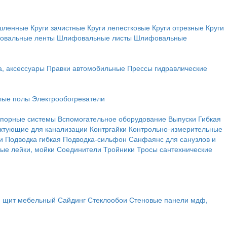
ышленные
Круги зачистные
Круги лепестковые
Круги отрезные
Круги
овальные ленты
Шлифовальные листы
Шлифовальные
а, аксессуары
Правки автомобильные
Прессы гидравлические
лые полы
Электрообогреватели
порные системы
Вспомогательное оборудование
Выпуски
Гибкая
ктующие для канализации
Контргайки
Контрольно-измерительные
и
Подводка гибкая
Подводка-сильфон
Санфаянс для санузлов и
ые лейки, мойки
Соединители
Тройники
Тросы сантехнические
, щит мебельный
Сайдинг
Стеклообои
Стеновые панели мдф,