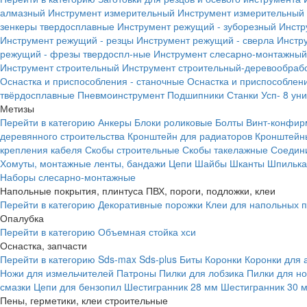
алмазный
Инструмент измерительный
Инструмент измерительный 
зенкеры твердосплавные
Инструмент режущий - зуборезный
Инстр
Инструмент режущий - резцы
Инструмент режущий - сверла
Инстр
режущий - фрезы твердоспл-ные
Инструмент слесарно-монтажный
Инструмент строительный
Инструмент строительный-деревообраб
Оснастка и приспособления - станочные
Оснастка и приспособлени
твёрдосплавные
Пневмоинструмент
Подшипники
Станки
Усп- 8 ун
Метизы
Перейти в категорию
Анкеры
Блоки роликовые
Болты
Винт-конфир
деревянного строительства
Кронштейн для радиаторов
Кронштейн
крепления кабеля
Скобы строительные
Скобы такелажные
Соедин
Хомуты, монтажные ленты, бандажи
Цепи
Шайбы
Шканты
Шпилька 
Наборы слесарно-монтажные
Напольные покрытия, плинтуса ПВХ, пороги, подложки, клеи
Перейти в категорию
Декоративные порожки
Клеи для напольных 
Опалубка
Перейти в категорию
Объемная стойка хси
Оснастка, запчасти
Перейти в категорию
Sds-max
Sds-plus
Биты
Коронки
Коронки для 
Ножи для измельчителей
Патроны
Пилки для лобзика
Пилки для н
смазки
Цепи для бензопил
Шестигранник 28 мм
Шестигранник 30 
Пены, герметики, клеи строительные