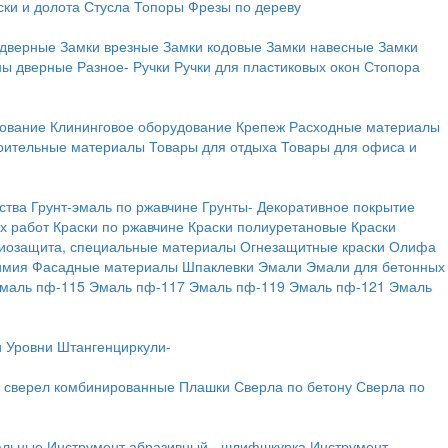
ки и долота
Стусла
Топоры
Фрезы по дереву
 дверные
Замки врезные
Замки кодовые
Замки навесные
Замки
ны дверные
Разное-
Ручки
Ручки для пластиковых окон
Стопора
дование
Клининговое оборудование
Крепеж
Расходные материалы
оительные материалы
Товары для отдыха
Товары для офиса и
ства
Грунт-эмаль по ржавчине
Грунты-
Декоративное покрытие
х работ
Краски по ржавчине
Краски полиуретановые
Краски
иозащита, специальные материалы
Огнезащитные краски
Олифа
имия
Фасадные материалы
Шпаклевки
Эмали
Эмали для бетонных
маль пф-115
Эмаль пф-117
Эмаль пф-119
Эмаль пф-121
Эмаль
и
Уровни
Штангенциркули-
 сверел комбинированные
Плашки
Сверла по бетону
Сверла по
альные
Инструмент абразивный - шлифшкурка
Инструмент