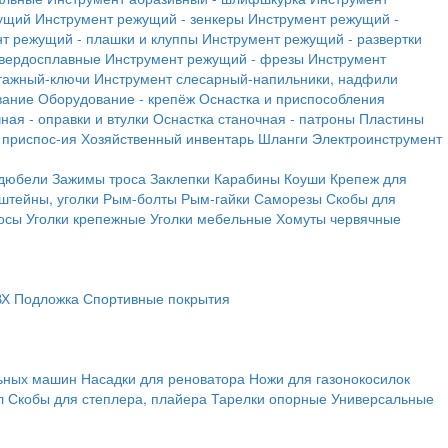
ущий
Инструмент режущий - зенкеры
Инструмент режущий -
т режущий - плашки и клуппы
Инструмент режущий - развертки
твердосплавные
Инструмент режущий - фрезы
Инструмент
тажный-ключи
Инструмент слесарный-напильники, надфили
вание
Оборудование - крепёж
Оснастка и приспособления
ная - оправки и втулки
Оснастка станочная - патроны
Пластины
 приспос-ия
Хозяйственный инвентарь
Шланги
Электроинструмент
 дюбели
Зажимы троса
Заклепки
Карабины
Коуши
Крепеж для
штейны, уголки
Рым-болты
Рым-гайки
Саморезы
Скобы для
осы
Уголки крепежные
Уголки мебельные
Хомуты червячные
ВХ
Подложка
Спортивные покрытия
льных машин
Насадки для реноватора
Ножи для газонокосилок
л
Скобы для степлера, плайера
Тарелки опорные
Универсальные