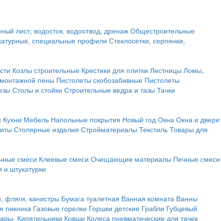
ный лист, водосток, водоотвод, дренаж
Общестроительные
атурные, специальные профили
Стеклосетки, серпянки,
сти
Козлы строительные
Крестики для плитки
Лестницы
Ломы,
 монтажной пены
Пистолеты скобозабивные
Пистолеты
езы
Столы и стойки
Строительные ведра и тазы
Тачки
и
Кухни
Мебель
Напольные покрытия
Новый год
Окна
Окна и двери
щиты
Столярные изделия
Стройматериалы
Текстиль
Товары для
чные смеси
Клеевые смеси
Очищающие материалы
Печные смеси
 и штукатурки
и, фляги, канистры
Бумага туалетная
Ванная комната
Ванны
я пикника
Газовые горелки
Горшки детские
Грабли
Губцевый
вары-
Кипятильники
Ковши
Колеса пневматические для тачек