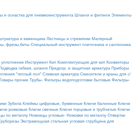
ы и оснастка для пневмоинструмента
Шланги и фитинги
Элементы
штукатура и каменщика
Лестницы и стремянки
Малярный
ры, фрезы,биты
Специальный инструмент плиточника и сантехника
 уплотнение
Инструмент
Кип
Комплектующие для кип
Конвекторы
Подводка гибкая, шланги
Предохр. и защитная арматура
Приборы
опления "теплый пол"
Сливная арматура
Смесители и краны для с/
Товары прочие
Трубы-
Фильтры водоподготовки бытовые
Фильтры-
ики
Зубила
Клеймы цифровые, буквенные
Ключи балонные
Ключи
ючи рожковые
Ключи свечные
Ключи торцовые и трубчатые
Ключи
цы по металлу
Ножницы угловые-
Ножовки по металлу
Отвертки
Труборезы
Экстрамощная стальная угловая струбцина для