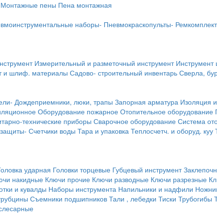
Монтажные пены
Пена монтажная
вмоинструментальные наборы-
Пневмокраскопульты-
Ремкомплект
инструмент
Измерительный и разметочный инструмент
Инструмент 
т и шлиф. материалы
Садово- строительный инвентарь
Сверла, бу
ели-
Дождеприемники, люки, трапы
Запорная арматура
Изоляция и
иляционное
Оборудование пожарное
Отопительное оборудование
тарно-технические приборы
Сварочное оборудование
Система от
 защиты-
Счетчики воды
Тара и упаковка
Теплосчетч. и оборуд. куу
Головка ударная
Головки торцевые
Губцевый инструмент
Заклепочн
ючи накидные
Ключи прочие
Ключи разводные
Ключи разрезные
Кл
тки и кувалды
Наборы инструмента
Напильники и надфили
Ножни
трубцины
Съемники подшипников
Тали , лебедки
Тиски
Трубогибы
слесарные