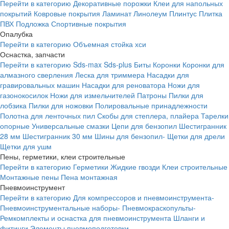
Перейти в категорию
Декоративные порожки
Клеи для напольных
покрытий
Ковровые покрытия
Ламинат
Линолеум
Плинтус
Плитка
ПВХ
Подложка
Спортивные покрытия
Опалубка
Перейти в категорию
Объемная стойка хси
Оснастка, запчасти
Перейти в категорию
Sds-max
Sds-plus
Биты
Коронки
Коронки для
алмазного сверления
Леска для триммера
Насадки для
гравировальных машин
Насадки для реноватора
Ножи для
газонокосилок
Ножи для измельчителей
Патроны
Пилки для
лобзика
Пилки для ножовки
Полировальные принадлежности
Полотна для ленточных пил
Скобы для степлера, плайера
Тарелки
опорные
Универсальные смазки
Цепи для бензопил
Шестигранник
28 мм
Шестигранник 30 мм
Шины для бензопил-
Щетки для дрели
Щетки для ушм
Пены, герметики, клеи строительные
Перейти в категорию
Герметики
Жидкие гвозди
Клеи строительные
Монтажные пены
Пена монтажная
Пневмоинструмент
Перейти в категорию
Для компрессоров и пневмоинструмента-
Пневмоинструментальные наборы-
Пневмокраскопульты-
Ремкомплекты и оснастка для пневмоинструмента
Шланги и
фитинги
Элементы пневмоподготовки