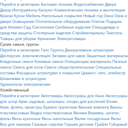
Перейти в категорию
Бытовая техника
Водоснабжение
Двери
Декор
Инструменты
Каталог
Климатическая техника и вентиляция
Краски
Кухни
Мебель
Напольные покрытия
Новый год
Окна
Окна и
двери
Освещение
Отопительное оборудование
Плитка
Подарки
для близких
Сад
Сантехника
Скобяные изделия
Спецодежда и
средства защиты
Столярные изделия
Стройматериалы
Текстиль
Товары для уборки
Хранение
Электротовары
Сухие смеси, грунты
Перейти в категорию
Гипс
Грунты
Декоративные штукатурки
Дисперсия, влагоизоляция
Затирки для швов
Защитные материалы
Кладочные смеси
Клеевые смеси
Очищающие материалы
Печные
смеси
Смеси для пола
Смеси общестроительные
Специальные
составы
Фасадные штукатурки и покрытия
Цемент, гипс, алебастр
Шпаклевки и штукатурки
Удлинители электрические
Хозяйственный
Перейти в категорию
Автотовары
Аксессуары для бани
Аксессуары
для штор
Арки садовые, шпалеры, опоры для растений
Бочки,
баки, фляги, канистры
Бумага туалетная
Ванная комната
Ванны
пластмассовые
Ведра пластмассовые
Веники
Веревка, шпагат,
фалы
Весы кухонные
Весы напольные
Вилки посадочные
Вилы
Все для пикника
Газовые горелки
Горшки детские
Грабли
Губцевый