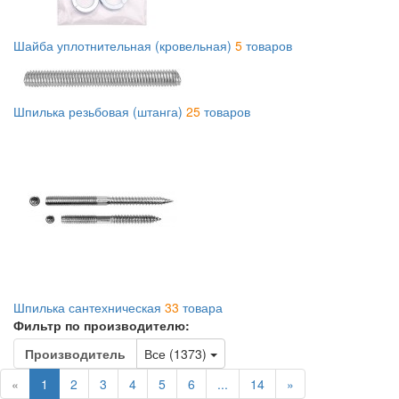
Шайба уплотнительная (кровельная)
5
товаров
Шпилька резьбовая (штанга)
25
товаров
Шпилька сантехническая
33
товара
Фильтр по производителю:
Toggle Dropdown
Производитель
Все (1373)
(current)
«
1
2
3
4
5
6
...
14
»