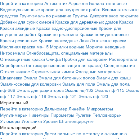
Перейти в категорию
Антисептик
Аэрозоли
Белила титановые
Водоэмульсионные краски для внутренних работ
Вспомогательные
средства
Грунт-эмаль по ржавчине
Грунты-
Декоративное покрытие
Добавки для сухих смесей
Краска для деревянных домов
Краски
Краски алкидные
Краски водно-дисперсионные
Краски для
внутренних работ
Краски по ржавчине
Краски полиуретановые
Краски резиновые
Краски эпоксидные
Лаки
Латексные краски
Масляная краска ма-15
Морилки водные
Морилки неводные
Нитроэмали
Огнебиозащита, специальные материалы
Огнезащитные краски
Олифа
Пробки для колеровки
Растворители
Серебрянка (антикоррозионная защитная краска)
Спец покрытия
Стекло жидкое
Строительная химия
Фасадные материалы
Шпаклевки
Эмали
Эмали для бетонных полов
Эмали для крыш
Эмали-основы для колеровки
Эмаль для пола
Эмаль для пола
пф-266
Эмаль для радиаторов
Эмаль нц-132
Эмаль пф-115
Эмаль
пф-117
Эмаль пф-119
Эмаль пф-121
Эмаль пф-123
Мерительный
Перейти в категорию
Дальномер
Линейки
Микрометры
Мультимеры-
Нивелиры
Пирометры
Рулетки
Тепловизоры-
Угломеры
Угольники
Уровни
Штангенциркули-
Металлорежущий
Перейти в категорию
Диски пильные по металлу и алюминию