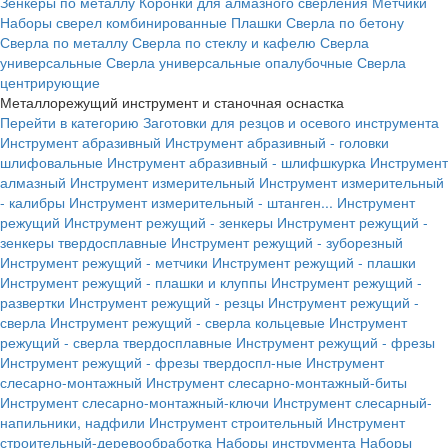
Зенкеры по металлу
Коронки для алмазного сверления
Метчики
Наборы сверел комбинированные
Плашки
Сверла по бетону
Сверла по металлу
Сверла по стеклу и кафелю
Сверла
универсальные
Сверла универсальные опалубочные
Сверла
центрирующие
Металлорежущий инструмент и станочная оснастка
Перейти в категорию
Заготовки для резцов и осевого инструмента
Инструмент абразивный
Инструмент абразивный - головки
шлифовальные
Инструмент абразивный - шлифшкурка
Инструмент
алмазный
Инструмент измерительный
Инструмент измерительный
- калибры
Инструмент измерительный - штанген...
Инструмент
режущий
Инструмент режущий - зенкеры
Инструмент режущий -
зенкеры твердосплавные
Инструмент режущий - зуборезный
Инструмент режущий - метчики
Инструмент режущий - плашки
Инструмент режущий - плашки и клуппы
Инструмент режущий -
развертки
Инструмент режущий - резцы
Инструмент режущий -
сверла
Инструмент режущий - сверла кольцевые
Инструмент
режущий - сверла твердосплавные
Инструмент режущий - фрезы
Инструмент режущий - фрезы твердоспл-ные
Инструмент
слесарно-монтажный
Инструмент слесарно-монтажный-биты
Инструмент слесарно-монтажный-ключи
Инструмент слесарный-
напильники, надфили
Инструмент строительный
Инструмент
строительный-деревообработка
Наборы инструмента
Наборы