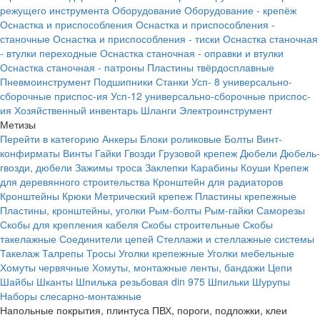
режущего инструмента
Оборудование
Оборудование - крепёж
Оснастка и приспособления
Оснастка и приспособления -
станочные
Оснастка и приспособления - тиски
Оснастка станочная
- втулки переходные
Оснастка станочная - оправки и втулки
Оснастка станочная - патроны
Пластины твёрдосплавные
Пневмоинструмент
Подшипники
Станки
Усп- 8 универсально-
сборочные приспос-ия
Усп-12 универсально-сборочные приспос-
ия
Хозяйственный инвентарь
Шланги
Электроинструмент
Метизы
Перейти в категорию
Анкеры
Блоки роликовые
Болты
Винт-
конфирматы
Винты
Гайки
Гвозди
Грузовой крепеж
Дюбели
Дюбель-
гвозди, дюбели
Зажимы троса
Заклепки
Карабины
Коуши
Крепеж
для деревянного строительства
Кронштейн для радиаторов
Кронштейны
Крюки
Метрический крепеж
Пластины крепежные
Пластины, кронштейны, уголки
Рым-болты
Рым-гайки
Саморезы
Скобы для крепления кабеля
Скобы строительные
Скобы
такелажные
Соединители цепей
Стеллажи и стеллажные системы
Такелаж
Талрепы
Тросы
Уголки крепежные
Уголки мебельные
Хомуты червячные
Хомуты, монтажные ленты, бандажи
Цепи
Шайбы
Шканты
Шпилька резьбовая din 975
Шпильки
Шурупы
Наборы слесарно-монтажные
Напольные покрытия, плинтуса ПВХ, пороги, подложки, клеи