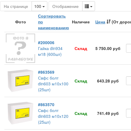
Toggle Dropdown
Toggle Dropdown
На странице
100
Отображение
Сортировать
Фото
по
Наличие
Цена
(От доро
наименованию
#200006
Гайка din934
Склад
5 750.00 руб
м18 (600шт)
#863569
Свфс болт
Склад
643.28 руб
din603 м10х100
(25шт)
#863570
Свфс болт
Склад
741.49 руб
din603 м10х120
(25шт)