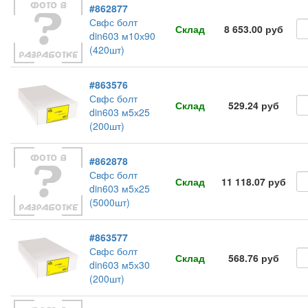
#862877
Свфс болт
Склад
8 653.00 руб
din603 м10х90
(420шт)
#863576
Свфс болт
Склад
529.24 руб
din603 м5х25
(200шт)
#862878
Свфс болт
Склад
11 118.07 руб
din603 м5х25
(5000шт)
#863577
Свфс болт
Склад
568.76 руб
din603 м5х30
(200шт)