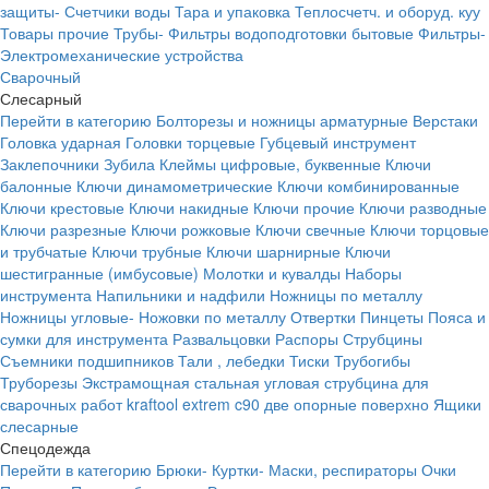
защиты-
Счетчики воды
Тара и упаковка
Теплосчетч. и оборуд. куу
Товары прочие
Трубы-
Фильтры водоподготовки бытовые
Фильтры-
Электромеханические устройства
Сварочный
Слесарный
Перейти в категорию
Болторезы и ножницы арматурные
Верстаки
Головка ударная
Головки торцевые
Губцевый инструмент
Заклепочники
Зубила
Клеймы цифровые, буквенные
Ключи
балонные
Ключи динамометрические
Ключи комбинированные
Ключи крестовые
Ключи накидные
Ключи прочие
Ключи разводные
Ключи разрезные
Ключи рожковые
Ключи свечные
Ключи торцовые
и трубчатые
Ключи трубные
Ключи шарнирные
Ключи
шестигранные (имбусовые)
Молотки и кувалды
Наборы
инструмента
Напильники и надфили
Ножницы по металлу
Ножницы угловые-
Ножовки по металлу
Отвертки
Пинцеты
Пояса и
сумки для инструмента
Развальцовки
Распоры
Струбцины
Съемники подшипников
Тали , лебедки
Тиски
Трубогибы
Труборезы
Экстрамощная стальная угловая струбцина для
сварочных работ kraftool extrem c90 две опорные поверхно
Ящики
слесарные
Спецодежда
Перейти в категорию
Брюки-
Куртки-
Маски, респираторы
Очки