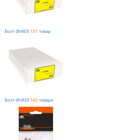
Болт din603
121
товар
Болт din933
542
товара