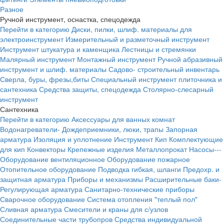
Разное
Ручной инструмент, оснастка, спецодежда
Перейти в категорию
Диски, пилки, шлиф. материалы для
электроинструмент
Измерительный и разметочный инструмент
Инструмент штукатура и каменщика
Лестницы и стремянки
Малярный инструмент
Монтажный инструмент
Ручной абразивный
инструмент и шлиф. материалы
Садово- строительный инвентарь
Сверла, буры, фрезы,биты
Специальный инструмент плиточника и
сантехника
Средства защиты, спецодежда
Столярно-слесарный
инструмент
Сантехника
Перейти в категорию
Аксессуары для ванных комнат
Водонагреватели-
Дождеприемники, люки, трапы
Запорная
арматура
Изоляция и уплотнение
Инструмент
Кип
Комплектующие
для кип
Конвекторы
Крепежные изделия
Металлопрокат
Насосы---
Оборудование вентиляционное
Оборудование пожарное
Отопительное оборудование
Подводка гибкая, шланги
Предохр. и
защитная арматура
Приборы и механизмы
Расширительные баки-
Регулирующая арматура
Санитарно-технические приборы
Сварочное оборудование
Система отопления "теплый пол"
Сливная арматура
Смесители и краны для с/узлов
Соединительные части трубопров
Средства индивидуальной