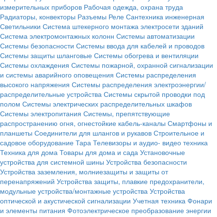
измерительных приборов
Рабочая одежда, охрана труда
Радиаторы, конвекторы
Разъемы
Реле
Сантехника инженерная
Светильники
Система штекерного монтажа электросети зданий
Система электромонтажных колонн
Системы автоматизации
Системы безопасности
Системы ввода для кабелей и проводов
Системы защиты шланговые
Системы обогрева и вентиляции
Системы охлаждения
Системы пожарной, охранной сигнализации
и системы аварийного оповещения
Системы распределения
высокого напряжения
Системы распределения электроэнергии/
распределительные устройства
Системы скрытой проводки под
полом
Системы электрических распределительных шкафов
Системы электропитания
Системы, препятствующие
распространению огня, огнестойкие кабель-каналы
Смартфоны и
планшеты
Соединители для шлангов и рукавов
Строительное и
садовое оборудование
Тара
Телевизоры и аудио- видео техника
Техника для дома
Товары для дома и сада
Установочные
устройства для системной шины
Устройства безопасности
Устройства заземления, молниезащиты и защиты от
перенапряжений
Устройства защиты, плавкие предохранители,
модульные устройства/монтажные устройства
Устройства
оптической и акустической сигнализации
Учетная техника
Фонари
и элементы питания
Фотоэлектрическое преобразование энергии