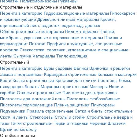
Перчатки
Полукомбинезоны
Рукавицы
Строительные и отделочные материалы
Перейти в категорию
Гидроизоляционные материалы
Гипсокартон
и комплектующие
Древесно-плитные материалы
Кровля,
оцинкованный лист, водосток, водоотвод, дренаж
Общестроительные материалы
Пиломатериалы
Пленки,
мембраны, укрывочные и отражающие материалы
Плитка и
керамогранит
Потолки
Профили штукатурные, специальные
профили
Стеклосетки, серпянки, углозащитные и специальные
ленты
Сыпучие материалы
Теплоизоляция
Строительный
Перейти в категорию
Буры садовые
Валики
Ванночки и решетки
Захваты подъемные-
Карандаши строительные
Кельмы и мастерки
Кисти
Козлы строительные
Крестики для плитки
Лестницы
Ломы,
гвоздодеры
Лопаты
Маркеры строительные
Миксеры
Ножи и
скребки
Отвесы строительные
Пистолеты для герметиков
Пистолеты для монтажной пены
Пистолеты скобозабивные
Пистолеты термоклеящие
Пленка защитная
Плиткорезы
Подъемники
Правила строительные
Сетки и бинты строительные
Скотч и ленты
Стеклорезы
Столы и стойки
Строительные ведра и
тазы
Тачки строительные-
Терки и гладилки
Черенки
Шпатели
Щетки по металлу
Стройматериалы