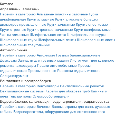
Каталог
Абразивный, алмазный
Перейти в категорию
Алмазные пластины заточные
Губка
шлифовальная
Круги алмазные
Круги алмазные больших
диаметров промышленные
Круги зачистные
Круги лепестковые
Круги отрезные
Круги отрезные, зачистные
Круги шлифовальные
Чашки алмазные
Шлифовальная сетка
Шлифовальная шкурка
Шлифовальные круги
Шлифовальные ленты
Шлифовальные листы
Шлифовальные треугольники
Автомобильный
Перейти в категорию
Автохимия
Грузики балансировочные
Домкраты
Запчасти для грузовых машин
Инструмент для кузовного
ремонта, аксессуары
Правки автомобильные
Прессы
гидравлические
Прессы реечные
Растяжки гидравлические
Специнструмент
Вентиляция и электрообогрев
Перейти в категорию
Вентиляторы
Вентиляционные решетки
Вентиляционные системы
Кабели для обогрева труб
Камины и
печи
Теплые полы
Электрообогреватели
Водоснабжение, канализация, водонагреватели, радиаторы, газ
Перейти в категорию
Бочонки
Ванны, экраны для ванн, душевые
кабины
Водонагреватели, оборудование для сжиженного газа