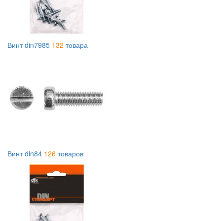
Винт din7985
132
товара
Винт din84
126
товаров