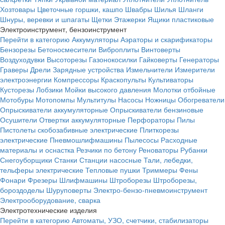
Хозтовары
Цветочные горшки, кашпо
Швабры
Шилья
Шланги
Шнуры, веревки и шпагаты
Щетки
Этажерки
Ящики пластиковые
Электроинструмент, бензоинструмент
Перейти в категорию
Аккумуляторы
Аэраторы и скарификаторы
Бензорезы
Бетоносмесители
Виброплиты
Винтоверты
Воздуходувки
Высоторезы
Газонокосилки
Гайковерты
Генераторы
Граверы
Дрели
Зарядные устройства
Измельчители
Измерители
электроэнергии
Компрессоры
Краскопульты
Культиваторы
Кусторезы
Лобзики
Мойки высокого давления
Молотки отбойные
Мотобуры
Мотопомпы
Мультитулы
Насосы
Ножницы
Обогреватели
Опрыскиватели аккумуляторные
Опрыскиватели бензиновые
Осушители
Отвертки аккумуляторные
Перфораторы
Пилы
Пистолеты скобозабивные электрические
Плиткорезы
электрические
Пневмошлифмашины
Пылесосы
Расходные
материалы и оснастка
Резчики по бетону
Реноваторы
Рубанки
Снегоуборщики
Станки
Станции насосные
Тали, лебедки,
тельферы электрические
Тепловые пушки
Триммеры
Фены
Фонари
Фрезеры
Шлифмашины
Штроборезы
Штроборезы,
бороздоделы
Шуруповерты
Электро-бензо-пневмоинструмент
Электрооборудование, сварка
Электротехнические изделия
Перейти в категорию
Автоматы, УЗО, счетчики, стабилизаторы