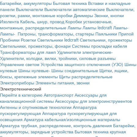
Батарейки, аккумуляторы
Бытовая техника
Вставки и накладные
панели
Выключатели
Выключатели автоматические
Выключатели,
розетки, рамки, монтажные коробки
Диммеры
Звонки, кнопки
Изолента
Кабель, шнур, провод
Коробки установочные,
монтажные, распределительные
Лампы
Лампы ledcraft
Лампы-
Лампы-
Патроны, трансформаторы, стартеры
Паяльники
Припой
Пробники
Розетки
Светильники ledcraft
Светильники, прожекторы
Светильники, прожекторы, фонари
Системы прокладки кабеля
Трансформаторы для ламп
Удлинители электрические-
Удлинители, колодки, вилки, тройники, силовые разъемы
Управление светом
Устройства защитного отключения (УЗО)
Шины
нулевые
Шины нулевые-
Шины соединительные
Щитки, ящики,
боксы, крепежные элементы
Щиты распределительные
Электроприборы
Элементы питания, звонки
Электротехнический
Перейти в категорию
Автотранспорт
Аксессуары для
канализационной системы
Аксессуары для электроинструментов
Антенны и спутниковые технологии
Аппаратура
пускорегулирующая
Аппаратура пускорегулирующая для
освещения
Арматура кабельная/изоляционные материалы
Арматура трубная, распределение, контроль давления
Батарейки,
аккумуляторы, зарядные устройства
Бытовая техника крупная