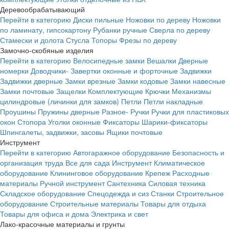
Деревообрабатывающий
Перейти в категорию
Диски пильные
Ножовки по дереву
Ножовки
по ламинату, гипсокартону
Рубанки ручные
Сверла по дереву
Стамески и долота
Стусла
Топоры
Фрезы по дереву
Замочно-скобяные изделия
Перейти в категорию
Велосипедные замки
Вешалки
Дверные
номерки
Доводчики-
Завертки оконные и форточные
Задвижки
Задвижки дверные
Замки врезные
Замки кодовые
Замки навесные
Замки почтовые
Защелки
Комплектующие
Крючки
Механизмы
цилиндровые (личинки для замков)
Петли
Петли накладные
Проушины
Пружины дверные
Разное-
Ручки
Ручки для пластиковых
окон
Стопора
Уголки оконные
Фиксаторы
Шарики-фиксаторы
Шпингалеты, задвижки, засовы
Ящики почтовые
Инструмент
Перейти в категорию
Автогаражное оборудование
Безопасность и
организация труда
Все для сада
Инструмент
Климатическое
оборудование
Клининговое оборудование
Крепеж
Расходные
материалы
Ручной инструмент
Сантехника
Силовая техника
Складское оборудование
Спецодежда и сиз
Станки
Строительное
оборудование
Строительные материалы
Товары для отдыха
Товары для офиса и дома
Электрика и свет
Лако-красочные материалы и грунты