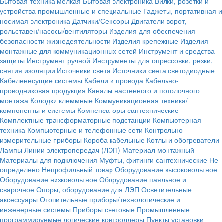
Бытовая техника мелкая
Бытовая электроника
Вилки, розетки и
устройства промышленные и специальные
Гаджеты, портативная и
носимая электроника
Датчики/Сенсоры
Двигатели ворот,
рольставен/насосы/вентиляторы
Изделия для обеспечения
безопасности жизнедеятельности
Изделия крепежные
Изделия
монтажные для коммуникационных сетей
Инструмент и средства
защиты
Инструмент ручной
Инструменты для опрессовки, резки,
снятия изоляции
Источники света
Источники света светодиодные
Кабеленесущие системы
Кабели и провода
Кабельно-
проводниковая продукция
Каналы настенного и потолочного
монтажа
Колодки клеммные
Коммуникационная техника/
компоненты и системы
Компенсаторы сантехнические
Комплектные трансформаторные подстанции
Компьютерная
техника
Компьютерные и телефонные сети
Контрольно-
измерительные приборы
Короба кабельные
Котлы и обогреватели
Лампы
Линии электропередач (ЛЭП)
Материал монтажный
Материалы для подключения
Муфты, фитинги сантехнические
Не
определено
Непрофильный товар
Оборудование высоковольтное
Оборудование низковольтное
Оборудование паяльное и
сварочное
Опоры, оборудование для ЛЭП
Осветительные
аксессуары
Отопительные приборы/технологические и
инженерные системы
Приборы световые
Промышленные
программируемые логические контроллеры
Пункты установки