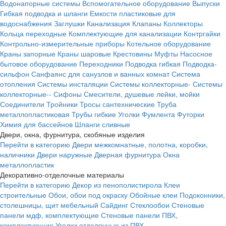
Водонапорные системы
Вспомогательное оборудование
Выпуски
Гибкая подводка и шланги
Емкости пластиковые для
водоснабжения
Заглушки
Канализация
Клапаны
Коллекторы
Кольца переходные
Комплектующие для канализации
Контргайки
Контрольно-измерительные приборы
Котельное оборудование
Краны запорные
Краны шаровые
Крестовины
Муфты
Насосное
бытовое оборудование
Переходники
Подводка гибкая
Подводка-
сильфон
Санфаянс для санузлов и ванных комнат
Система
отопления
Системы инсталяции
Системы коллекторные-
Системы
коллекторные--
Сифоны
Смесители, душевые лейки, мойки
Соединители
Тройники
Тросы сантехнические
Труба
металлопластиковая
Трубы гибкие
Уголки
Фумлента
Футорки
Химия для бассейнов
Шланги сливные
Двери, окна, фурнитура, скобяные изделия
Перейти в категорию
Двери межкомнатные, полотна, коробки,
наличники
Двери наружные
Дверная фурнитура
Окна
металлопластик
Декоративно-отделочные материалы
Перейти в категорию
Декор из пенополистирола
Клеи
строительные
Обои, обои под окраску
Обойные клеи
Подоконники,
столешницы, щит мебельный
Сайдинг
Стеклообои
Стеновые
панели мдф, комплектующие
Стеновые панели ПВХ,
комплектующие
Уголки отделочные из ПВХ