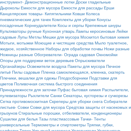
инструмент-
Демонстрационные лотки
Доски гладильные
Дыроколы
Емкости для мусора
Емкости для рассады
Ерши
Канцелярские товары-
Кипятильники
Ковши
Колеса
пневматические для тачек
Комплекты для уборки
Конусы
посадочные
Корнеудалители
Косы и серпы
Крепежные шнуры
Культиваторы ручные
Кухонная утварь
Лампы керосиновые
Лейки
садовые
Лупы
Метлы
Мешки для мусора
Москитол бытовая химия
Мотыги, мотыжки
Моющие и чистящие средства
Мыло туалетное,
жидкое, хозяйственное
Наборы для обработки почвы
Ножи разные
Ножницы разные
Обогреватели-
Ограда садовая
Окномойки
Опоры для поддержки веток деревьев
Опрыскиватели
Органайзеры
Освежители воздуха
Пакеты для мусора
Печное
литьё
Пилы садовые
Пленка самоклеющаяся, клеенка, скатерть
Плечики, вешалки для одежы
Плодосборники
Подставки для
цветов
Поливочная система быстрого соединения
Принадлежности для заточки
Пуфас бытовая химия
Распылители,
пулевизаторы
Рыхлители
Санки
Секаторы, кусторезы и сучкорезы
Сетка противомоскитная
Скреперы для уборки снега
Собиратели
листьев-
Совки
Совки для мусора
Средтсва защиты от насекомых и
грызунов
Стиральные порошки, отбеливатели, конденционеры
Сушилки для белья
Тазы пластмассовые
Тачки-
Тенты
универсальные
Термометры и спиртометры
Тряпки, губки,
салфетки
Тяпки
Укрывной материал
Уплотнители
Уплотнитель