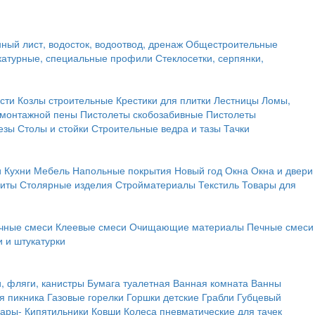
ный лист, водосток, водоотвод, дренаж
Общестроительные
атурные, специальные профили
Стеклосетки, серпянки,
сти
Козлы строительные
Крестики для плитки
Лестницы
Ломы,
 монтажной пены
Пистолеты скобозабивные
Пистолеты
езы
Столы и стойки
Строительные ведра и тазы
Тачки
и
Кухни
Мебель
Напольные покрытия
Новый год
Окна
Окна и двери
щиты
Столярные изделия
Стройматериалы
Текстиль
Товары для
чные смеси
Клеевые смеси
Очищающие материалы
Печные смеси
 и штукатурки
и, фляги, канистры
Бумага туалетная
Ванная комната
Ванны
я пикника
Газовые горелки
Горшки детские
Грабли
Губцевый
вары-
Кипятильники
Ковши
Колеса пневматические для тачек