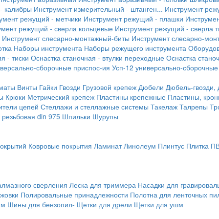
- калибры
Инструмент измерительный - штанген...
Инструмент реж
умент режущий - метчики
Инструмент режущий - плашки
Инструмен
умент режущий - сверла кольцевые
Инструмент режущий - сверла 
Инструмент слесарно-монтажный-биты
Инструмент слесарно-мон
отка
Наборы инструмента
Наборы режущего инструмента
Оборудо
я - тиски
Оснастка станочная - втулки переходные
Оснастка станоч
иверсально-сборочные приспос-ия
Усп-12 универсально-сборочные
маты
Винты
Гайки
Гвозди
Грузовой крепеж
Дюбели
Дюбель-гвозди,
ы
Крюки
Метрический крепеж
Пластины крепежные
Пластины, крон
ители цепей
Стеллажи и стеллажные системы
Такелаж
Талрепы
Тр
резьбовая din 975
Шпильки
Шурупы
покрытий
Ковровые покрытия
Ламинат
Линолеум
Плинтус
Плитка П
алмазного сверления
Леска для триммера
Насадки для гравирова
ожовки
Полировальные принадлежности
Полотна для ленточных пи
мм
Шины для бензопил-
Щетки для дрели
Щетки для ушм