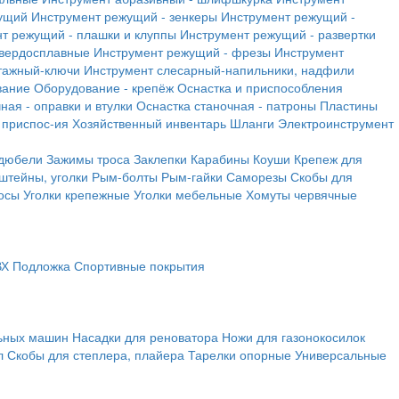
ущий
Инструмент режущий - зенкеры
Инструмент режущий -
т режущий - плашки и клуппы
Инструмент режущий - развертки
твердосплавные
Инструмент режущий - фрезы
Инструмент
тажный-ключи
Инструмент слесарный-напильники, надфили
вание
Оборудование - крепёж
Оснастка и приспособления
ная - оправки и втулки
Оснастка станочная - патроны
Пластины
 приспос-ия
Хозяйственный инвентарь
Шланги
Электроинструмент
 дюбели
Зажимы троса
Заклепки
Карабины
Коуши
Крепеж для
штейны, уголки
Рым-болты
Рым-гайки
Саморезы
Скобы для
осы
Уголки крепежные
Уголки мебельные
Хомуты червячные
ВХ
Подложка
Спортивные покрытия
льных машин
Насадки для реноватора
Ножи для газонокосилок
л
Скобы для степлера, плайера
Тарелки опорные
Универсальные