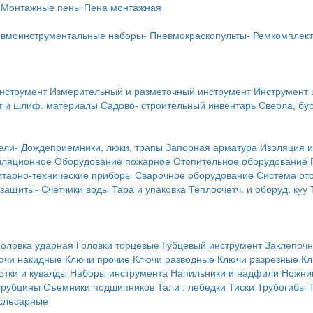
Монтажные пены
Пена монтажная
вмоинструментальные наборы-
Пневмокраскопульты-
Ремкомплект
инструмент
Измерительный и разметочный инструмент
Инструмент 
т и шлиф. материалы
Садово- строительный инвентарь
Сверла, бу
ели-
Дождеприемники, люки, трапы
Запорная арматура
Изоляция и
иляционное
Оборудование пожарное
Отопительное оборудование
тарно-технические приборы
Сварочное оборудование
Система от
 защиты-
Счетчики воды
Тара и упаковка
Теплосчетч. и оборуд. куу
Головка ударная
Головки торцевые
Губцевый инструмент
Заклепочн
ючи накидные
Ключи прочие
Ключи разводные
Ключи разрезные
Кл
тки и кувалды
Наборы инструмента
Напильники и надфили
Ножни
трубцины
Съемники подшипников
Тали , лебедки
Тиски
Трубогибы
слесарные