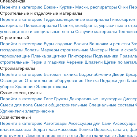
Спецодежда
Перейти в категорию
Брюки-
Куртки-
Маски, респираторы
Очки
Пер
Строительные и отделочные материалы
Перейти в категорию
Гидроизоляционные материалы
Гипсокартон
материалы
Пиломатериалы
Пленки, мембраны, укрывочные и от
углозащитные и специальные ленты
Сыпучие материалы
Теплоиз
Строительный
Перейти в категорию
Буры садовые
Валики
Ванночки и решетки
За
гвоздодеры
Лопаты
Маркеры строительные
Миксеры
Ножи и скреб
термоклеящие
Пленка защитная
Плиткорезы
Подъемники
Правила
строительные-
Терки и гладилки
Черенки
Шпатели
Щетки по метал
Стройматериалы
Перейти в категорию
Бытовая техника
Водоснабжение
Двери
Деко
Освещение
Отопительное оборудование
Плитка
Подарки для близ
уборки
Хранение
Электротовары
Сухие смеси, грунты
Перейти в категорию
Гипс
Грунты
Декоративные штукатурки
Диспер
Смеси для пола
Смеси общестроительные
Специальные составы
Удлинители электрические
Хозяйственный
Перейти в категорию
Автотовары
Аксессуары для бани
Аксессуары
пластмассовые
Ведра пластмассовые
Веники
Веревка, шпагат, фа
инструмент-
Демонстрационные лотки
Доски гладильные
Дырокол