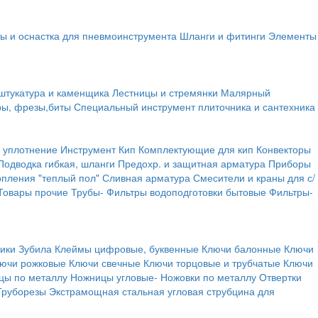
ы и оснастка для пневмоинструмента
Шланги и фитинги
Элементы
штукатура и каменщика
Лестницы и стремянки
Малярный
ры, фрезы,биты
Специальный инструмент плиточника и сантехника
 уплотнение
Инструмент
Кип
Комплектующие для кип
Конвекторы
Подводка гибкая, шланги
Предохр. и защитная арматура
Приборы
опления "теплый пол"
Сливная арматура
Смесители и краны для с/
Товары прочие
Трубы-
Фильтры водоподготовки бытовые
Фильтры-
ики
Зубила
Клеймы цифровые, буквенные
Ключи балонные
Ключи
ючи рожковые
Ключи свечные
Ключи торцовые и трубчатые
Ключи
цы по металлу
Ножницы угловые-
Ножовки по металлу
Отвертки
Труборезы
Экстрамощная стальная угловая струбцина для