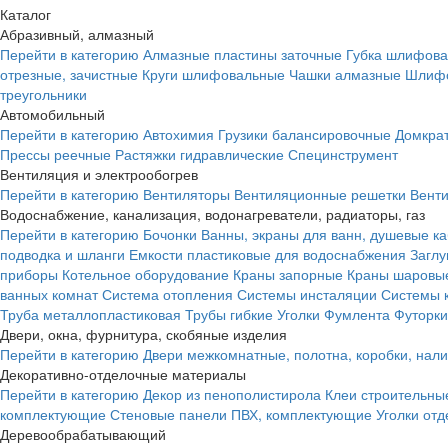
Каталог
Абразивный, алмазный
Перейти в категорию
Алмазные пластины заточные
Губка шлифова
отрезные, зачистные
Круги шлифовальные
Чашки алмазные
Шлифо
треугольники
Автомобильный
Перейти в категорию
Автохимия
Грузики балансировочные
Домкра
Прессы реечные
Растяжки гидравлические
Специнструмент
Вентиляция и электрообогрев
Перейти в категорию
Вентиляторы
Вентиляционные решетки
Вент
Водоснабжение, канализация, водонагреватели, радиаторы, газ
Перейти в категорию
Бочонки
Ванны, экраны для ванн, душевые к
подводка и шланги
Емкости пластиковые для водоснабжения
Загл
приборы
Котельное оборудование
Краны запорные
Краны шаровы
ванных комнат
Система отопления
Системы инсталяции
Системы 
Труба металлопластиковая
Трубы гибкие
Уголки
Фумлента
Футорки
Двери, окна, фурнитура, скобяные изделия
Перейти в категорию
Двери межкомнатные, полотна, коробки, нал
Декоративно-отделочные материалы
Перейти в категорию
Декор из пенополистирола
Клеи строительны
комплектующие
Стеновые панели ПВХ, комплектующие
Уголки от
Деревообрабатывающий