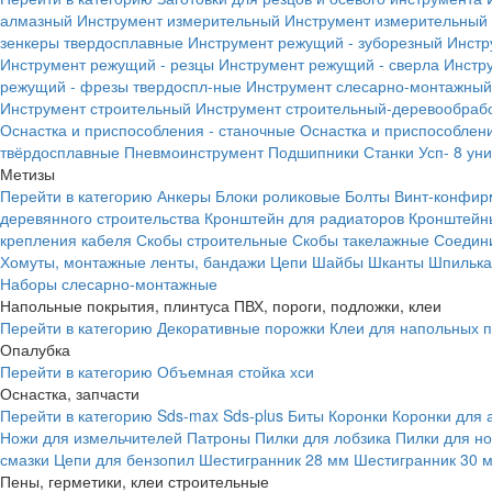
алмазный
Инструмент измерительный
Инструмент измерительный 
зенкеры твердосплавные
Инструмент режущий - зуборезный
Инстр
Инструмент режущий - резцы
Инструмент режущий - сверла
Инстр
режущий - фрезы твердоспл-ные
Инструмент слесарно-монтажный
Инструмент строительный
Инструмент строительный-деревообраб
Оснастка и приспособления - станочные
Оснастка и приспособлени
твёрдосплавные
Пневмоинструмент
Подшипники
Станки
Усп- 8 ун
Метизы
Перейти в категорию
Анкеры
Блоки роликовые
Болты
Винт-конфир
деревянного строительства
Кронштейн для радиаторов
Кронштейн
крепления кабеля
Скобы строительные
Скобы такелажные
Соедин
Хомуты, монтажные ленты, бандажи
Цепи
Шайбы
Шканты
Шпилька 
Наборы слесарно-монтажные
Напольные покрытия, плинтуса ПВХ, пороги, подложки, клеи
Перейти в категорию
Декоративные порожки
Клеи для напольных 
Опалубка
Перейти в категорию
Объемная стойка хси
Оснастка, запчасти
Перейти в категорию
Sds-max
Sds-plus
Биты
Коронки
Коронки для 
Ножи для измельчителей
Патроны
Пилки для лобзика
Пилки для н
смазки
Цепи для бензопил
Шестигранник 28 мм
Шестигранник 30 
Пены, герметики, клеи строительные