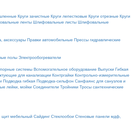
ышленные
Круги зачистные
Круги лепестковые
Круги отрезные
Круги
овальные ленты
Шлифовальные листы
Шлифовальные
а, аксессуары
Правки автомобильные
Прессы гидравлические
лые полы
Электрообогреватели
порные системы
Вспомогательное оборудование
Выпуски
Гибкая
ктующие для канализации
Контргайки
Контрольно-измерительные
и
Подводка гибкая
Подводка-сильфон
Санфаянс для санузлов и
ые лейки, мойки
Соединители
Тройники
Тросы сантехнические
, щит мебельный
Сайдинг
Стеклообои
Стеновые панели мдф,