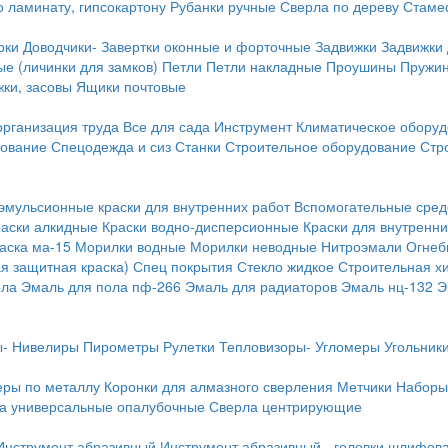
о ламинату, гипсокартону
Рубанки ручные
Сверла по дереву
Стамес
рки
Доводчики-
Завертки оконные и форточные
Задвижки
Задвижки
е (личинки для замков)
Петли
Петли накладные
Проушины
Пружи
ки, засовы
Ящики почтовые
организация труда
Все для сада
Инструмент
Климатическое обору
дование
Спецодежда и сиз
Станки
Строительное оборудование
Стр
эмульсионные краски для внутренних работ
Вспомогательные сред
раски алкидные
Краски водно-дисперсионные
Краски для внутренни
аска ма-15
Морилки водные
Морилки неводные
Нитроэмали
Огнеб
я защитная краска)
Спец покрытия
Стекло жидкое
Строительная х
ола
Эмаль для пола пф-266
Эмаль для радиаторов
Эмаль нц-132
Э
-
Нивелиры
Пирометры
Рулетки
Тепловизоры-
Угломеры
Угольник
еры по металлу
Коронки для алмазного сверления
Метчики
Наборы
а универсальные опалубочные
Сверла центрирующие
Инструмент абразивный
Инструмент абразивный - головки шлифов