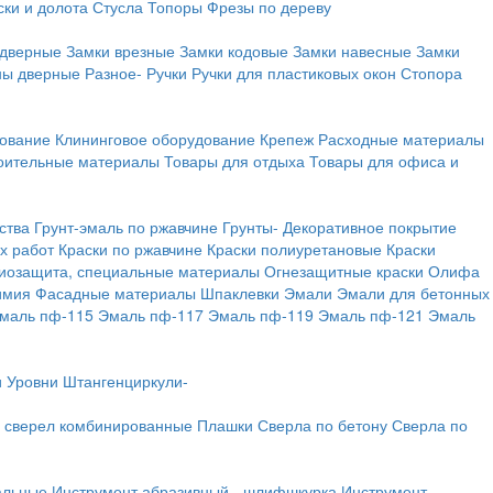
ки и долота
Стусла
Топоры
Фрезы по дереву
 дверные
Замки врезные
Замки кодовые
Замки навесные
Замки
ны дверные
Разное-
Ручки
Ручки для пластиковых окон
Стопора
дование
Клининговое оборудование
Крепеж
Расходные материалы
оительные материалы
Товары для отдыха
Товары для офиса и
ства
Грунт-эмаль по ржавчине
Грунты-
Декоративное покрытие
х работ
Краски по ржавчине
Краски полиуретановые
Краски
иозащита, специальные материалы
Огнезащитные краски
Олифа
имия
Фасадные материалы
Шпаклевки
Эмали
Эмали для бетонных
маль пф-115
Эмаль пф-117
Эмаль пф-119
Эмаль пф-121
Эмаль
и
Уровни
Штангенциркули-
 сверел комбинированные
Плашки
Сверла по бетону
Сверла по
альные
Инструмент абразивный - шлифшкурка
Инструмент