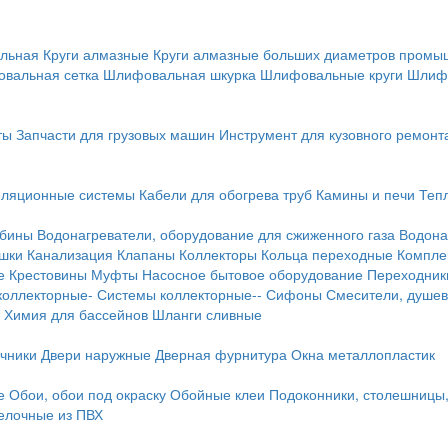
льная
Круги алмазные
Круги алмазные больших диаметров пром
вальная сетка
Шлифовальная шкурка
Шлифовальные круги
Шлиф
ты
Запчасти для грузовых машин
Инструмент для кузовного ремонт
иляционные системы
Кабели для обогрева труб
Камины и печи
Теп
абины
Водонагреватели, оборудование для сжиженного газа
Водона
ушки
Канализация
Клапаны
Коллекторы
Кольца переходные
Компле
е
Крестовины
Муфты
Насосное бытовое оборудование
Переходник
коллекторные-
Системы коллекторные--
Сифоны
Смесители, душев
Химия для бассейнов
Шланги сливные
ичники
Двери наружные
Дверная фурнитура
Окна металлопластик
е
Обои, обои под окраску
Обойные клеи
Подоконники, столешницы
делочные из ПВХ