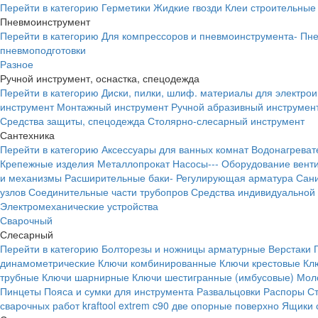
Перейти в категорию
Герметики
Жидкие гвозди
Клеи строительные
Пневмоинструмент
Перейти в категорию
Для компрессоров и пневмоинструмента-
Пне
пневмоподготовки
Разное
Ручной инструмент, оснастка, спецодежда
Перейти в категорию
Диски, пилки, шлиф. материалы для электро
инструмент
Монтажный инструмент
Ручной абразивный инструмен
Средства защиты, спецодежда
Столярно-слесарный инструмент
Сантехника
Перейти в категорию
Аксессуары для ванных комнат
Водонагреват
Крепежные изделия
Металлопрокат
Насосы---
Оборудование вент
и механизмы
Расширительные баки-
Регулирующая арматура
Сани
узлов
Соединительные части трубопров
Средства индивидуальной
Электромеханические устройства
Сварочный
Слесарный
Перейти в категорию
Болторезы и ножницы арматурные
Верстаки
динамометрические
Ключи комбинированные
Ключи крестовые
Кл
трубные
Ключи шарнирные
Ключи шестигранные (имбусовые)
Моло
Пинцеты
Пояса и сумки для инструмента
Развальцовки
Распоры
С
сварочных работ kraftool extrem c90 две опорные поверхно
Ящики 