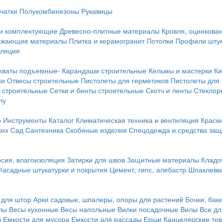
чатки
Полукомбинезоны
Рукавицы
 и комплектующие
Древесно-плитные материалы
Кровля, оцинкован
ражающие материалы
Плитка и керамогранит
Потолки
Профили штук
оляция
хваты подъемные-
Карандаши строительные
Кельмы и мастерки
Ки
ки
Отвесы строительные
Пистолеты для герметиков
Пистолеты для
 строительные
Сетки и бинты строительные
Скотч и ленты
Стеклор
лу
р
Инструменты
Каталог
Климатическая техника и вентиляция
Краск
ких
Сад
Сантехника
Скобяные изделия
Спецодежда и средства за
сия, влагоизоляция
Затирки для швов
Защитные материалы
Кладо
Фасадные штукатурки и покрытия
Цемент, гипс, алебастр
Шпаклевки
 для штор
Арки садовые, шпалеры, опоры для растений
Бочки, бак
лы
Весы кухонные
Весы напольные
Вилки посадочные
Вилы
Все дл
ы
Емкости для мусора
Емкости для рассады
Ерши
Канцелярские то