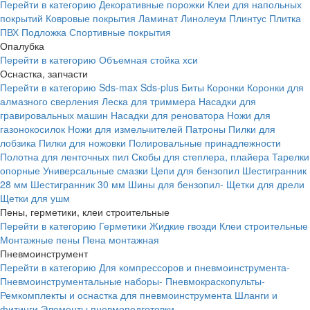
Перейти в категорию
Декоративные порожки
Клеи для напольных
покрытий
Ковровые покрытия
Ламинат
Линолеум
Плинтус
Плитка
ПВХ
Подложка
Спортивные покрытия
Опалубка
Перейти в категорию
Объемная стойка хси
Оснастка, запчасти
Перейти в категорию
Sds-max
Sds-plus
Биты
Коронки
Коронки для
алмазного сверления
Леска для триммера
Насадки для
гравировальных машин
Насадки для реноватора
Ножи для
газонокосилок
Ножи для измельчителей
Патроны
Пилки для
лобзика
Пилки для ножовки
Полировальные принадлежности
Полотна для ленточных пил
Скобы для степлера, плайера
Тарелки
опорные
Универсальные смазки
Цепи для бензопил
Шестигранник
28 мм
Шестигранник 30 мм
Шины для бензопил-
Щетки для дрели
Щетки для ушм
Пены, герметики, клеи строительные
Перейти в категорию
Герметики
Жидкие гвозди
Клеи строительные
Монтажные пены
Пена монтажная
Пневмоинструмент
Перейти в категорию
Для компрессоров и пневмоинструмента-
Пневмоинструментальные наборы-
Пневмокраскопульты-
Ремкомплекты и оснастка для пневмоинструмента
Шланги и
фитинги
Элементы пневмоподготовки