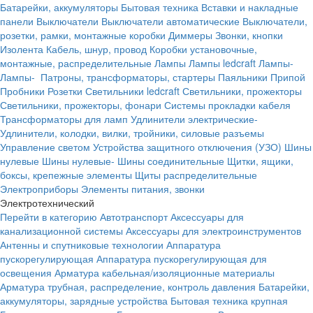
Батарейки, аккумуляторы
Бытовая техника
Вставки и накладные
панели
Выключатели
Выключатели автоматические
Выключатели,
розетки, рамки, монтажные коробки
Диммеры
Звонки, кнопки
Изолента
Кабель, шнур, провод
Коробки установочные,
монтажные, распределительные
Лампы
Лампы ledcraft
Лампы-
Лампы-
Патроны, трансформаторы, стартеры
Паяльники
Припой
Пробники
Розетки
Светильники ledcraft
Светильники, прожекторы
Светильники, прожекторы, фонари
Системы прокладки кабеля
Трансформаторы для ламп
Удлинители электрические-
Удлинители, колодки, вилки, тройники, силовые разъемы
Управление светом
Устройства защитного отключения (УЗО)
Шины
нулевые
Шины нулевые-
Шины соединительные
Щитки, ящики,
боксы, крепежные элементы
Щиты распределительные
Электроприборы
Элементы питания, звонки
Электротехнический
Перейти в категорию
Автотранспорт
Аксессуары для
канализационной системы
Аксессуары для электроинструментов
Антенны и спутниковые технологии
Аппаратура
пускорегулирующая
Аппаратура пускорегулирующая для
освещения
Арматура кабельная/изоляционные материалы
Арматура трубная, распределение, контроль давления
Батарейки,
аккумуляторы, зарядные устройства
Бытовая техника крупная