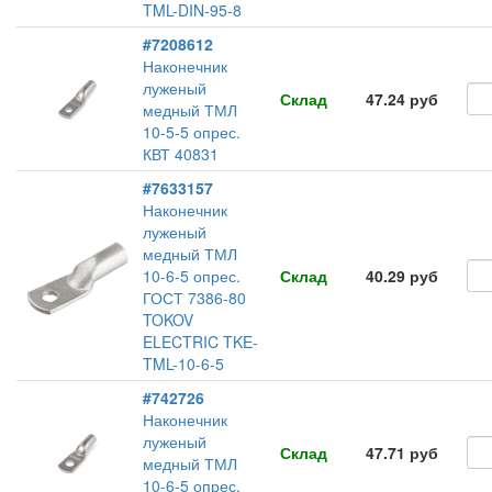
TML-DIN-95-8
#7208612
Наконечник
луженый
Склад
47.24 руб
медный ТМЛ
10-5-5 опрес.
КВТ 40831
#7633157
Наконечник
луженый
медный ТМЛ
10-6-5 опрес.
Склад
40.29 руб
ГОСТ 7386-80
TOKOV
ELECTRIC TKE-
TML-10-6-5
#742726
Наконечник
луженый
Склад
47.71 руб
медный ТМЛ
10-6-5 опрес.