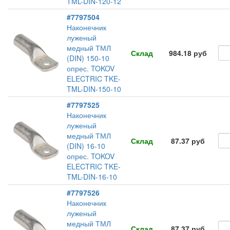
TML-DIN-120-12
#7797504
Наконечник
луженый
медный ТМЛ
Склад
984.18 руб
(DIN) 150-10
опрес. TOKOV
ELECTRIC TKE-
TML-DIN-150-10
#7797525
Наконечник
луженый
медный ТМЛ
Склад
87.37 руб
(DIN) 16-10
опрес. TOKOV
ELECTRIC TKE-
TML-DIN-16-10
#7797526
Наконечник
луженый
медный ТМЛ
Склад
87.37 руб