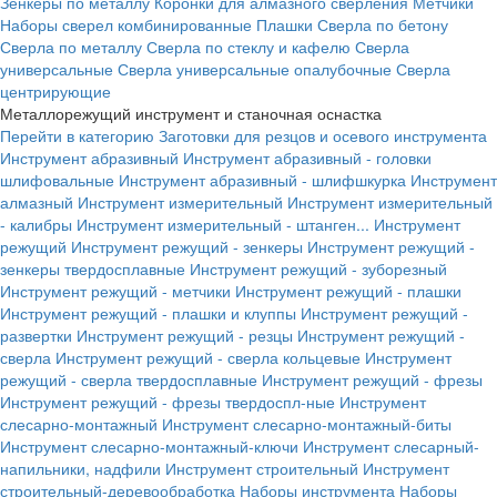
Зенкеры по металлу
Коронки для алмазного сверления
Метчики
Наборы сверел комбинированные
Плашки
Сверла по бетону
Сверла по металлу
Сверла по стеклу и кафелю
Сверла
универсальные
Сверла универсальные опалубочные
Сверла
центрирующие
Металлорежущий инструмент и станочная оснастка
Перейти в категорию
Заготовки для резцов и осевого инструмента
Инструмент абразивный
Инструмент абразивный - головки
шлифовальные
Инструмент абразивный - шлифшкурка
Инструмент
алмазный
Инструмент измерительный
Инструмент измерительный
- калибры
Инструмент измерительный - штанген...
Инструмент
режущий
Инструмент режущий - зенкеры
Инструмент режущий -
зенкеры твердосплавные
Инструмент режущий - зуборезный
Инструмент режущий - метчики
Инструмент режущий - плашки
Инструмент режущий - плашки и клуппы
Инструмент режущий -
развертки
Инструмент режущий - резцы
Инструмент режущий -
сверла
Инструмент режущий - сверла кольцевые
Инструмент
режущий - сверла твердосплавные
Инструмент режущий - фрезы
Инструмент режущий - фрезы твердоспл-ные
Инструмент
слесарно-монтажный
Инструмент слесарно-монтажный-биты
Инструмент слесарно-монтажный-ключи
Инструмент слесарный-
напильники, надфили
Инструмент строительный
Инструмент
строительный-деревообработка
Наборы инструмента
Наборы