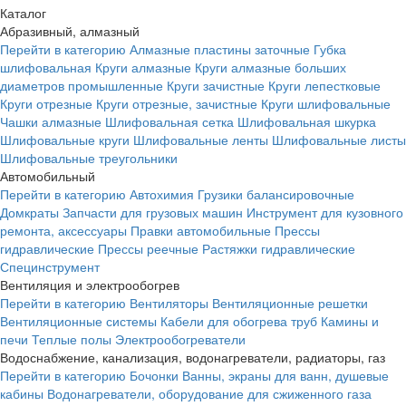
Каталог
Абразивный, алмазный
Перейти в категорию
Алмазные пластины заточные
Губка
шлифовальная
Круги алмазные
Круги алмазные больших
диаметров промышленные
Круги зачистные
Круги лепестковые
Круги отрезные
Круги отрезные, зачистные
Круги шлифовальные
Чашки алмазные
Шлифовальная сетка
Шлифовальная шкурка
Шлифовальные круги
Шлифовальные ленты
Шлифовальные листы
Шлифовальные треугольники
Автомобильный
Перейти в категорию
Автохимия
Грузики балансировочные
Домкраты
Запчасти для грузовых машин
Инструмент для кузовного
ремонта, аксессуары
Правки автомобильные
Прессы
гидравлические
Прессы реечные
Растяжки гидравлические
Специнструмент
Вентиляция и электрообогрев
Перейти в категорию
Вентиляторы
Вентиляционные решетки
Вентиляционные системы
Кабели для обогрева труб
Камины и
печи
Теплые полы
Электрообогреватели
Водоснабжение, канализация, водонагреватели, радиаторы, газ
Перейти в категорию
Бочонки
Ванны, экраны для ванн, душевые
кабины
Водонагреватели, оборудование для сжиженного газа