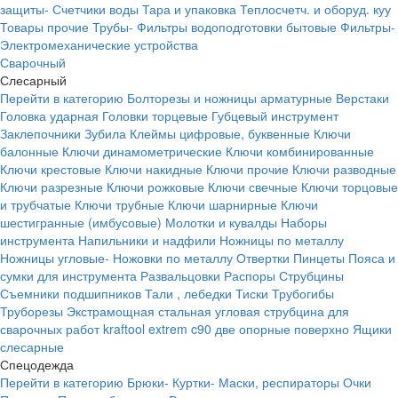
защиты-
Счетчики воды
Тара и упаковка
Теплосчетч. и оборуд. куу
Товары прочие
Трубы-
Фильтры водоподготовки бытовые
Фильтры-
Электромеханические устройства
Сварочный
Слесарный
Перейти в категорию
Болторезы и ножницы арматурные
Верстаки
Головка ударная
Головки торцевые
Губцевый инструмент
Заклепочники
Зубила
Клеймы цифровые, буквенные
Ключи
балонные
Ключи динамометрические
Ключи комбинированные
Ключи крестовые
Ключи накидные
Ключи прочие
Ключи разводные
Ключи разрезные
Ключи рожковые
Ключи свечные
Ключи торцовые
и трубчатые
Ключи трубные
Ключи шарнирные
Ключи
шестигранные (имбусовые)
Молотки и кувалды
Наборы
инструмента
Напильники и надфили
Ножницы по металлу
Ножницы угловые-
Ножовки по металлу
Отвертки
Пинцеты
Пояса и
сумки для инструмента
Развальцовки
Распоры
Струбцины
Съемники подшипников
Тали , лебедки
Тиски
Трубогибы
Труборезы
Экстрамощная стальная угловая струбцина для
сварочных работ kraftool extrem c90 две опорные поверхно
Ящики
слесарные
Спецодежда
Перейти в категорию
Брюки-
Куртки-
Маски, респираторы
Очки