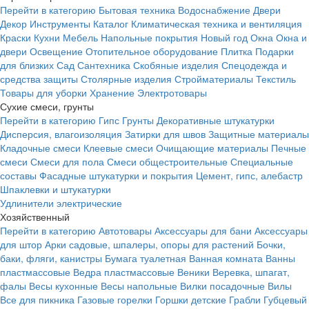
Перейти в категорию
Бытовая техника
Водоснабжение
Двери
Декор
Инструменты
Каталог
Климатическая техника и вентиляция
Краски
Кухни
Мебель
Напольные покрытия
Новый год
Окна
Окна и
двери
Освещение
Отопительное оборудование
Плитка
Подарки
для близких
Сад
Сантехника
Скобяные изделия
Спецодежда и
средства защиты
Столярные изделия
Стройматериалы
Текстиль
Товары для уборки
Хранение
Электротовары
Сухие смеси, грунты
Перейти в категорию
Гипс
Грунты
Декоративные штукатурки
Дисперсия, влагоизоляция
Затирки для швов
Защитные материалы
Кладочные смеси
Клеевые смеси
Очищающие материалы
Печные
смеси
Смеси для пола
Смеси общестроительные
Специальные
составы
Фасадные штукатурки и покрытия
Цемент, гипс, алебастр
Шпаклевки и штукатурки
Удлинители электрические
Хозяйственный
Перейти в категорию
Автотовары
Аксессуары для бани
Аксессуары
для штор
Арки садовые, шпалеры, опоры для растений
Бочки,
баки, фляги, канистры
Бумага туалетная
Ванная комната
Ванны
пластмассовые
Ведра пластмассовые
Веники
Веревка, шпагат,
фалы
Весы кухонные
Весы напольные
Вилки посадочные
Вилы
Все для пикника
Газовые горелки
Горшки детские
Грабли
Губцевый