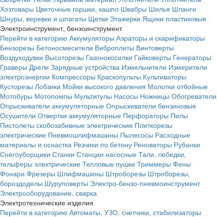
Хозтовары
Цветочные горшки, кашпо
Швабры
Шилья
Шланги
Шнуры, веревки и шпагаты
Щетки
Этажерки
Ящики пластиковые
Электроинструмент, бензоинструмент
Перейти в категорию
Аккумуляторы
Аэраторы и скарификаторы
Бензорезы
Бетоносмесители
Виброплиты
Винтоверты
Воздуходувки
Высоторезы
Газонокосилки
Гайковерты
Генераторы
Граверы
Дрели
Зарядные устройства
Измельчители
Измерители
электроэнергии
Компрессоры
Краскопульты
Культиваторы
Кусторезы
Лобзики
Мойки высокого давления
Молотки отбойные
Мотобуры
Мотопомпы
Мультитулы
Насосы
Ножницы
Обогреватели
Опрыскиватели аккумуляторные
Опрыскиватели бензиновые
Осушители
Отвертки аккумуляторные
Перфораторы
Пилы
Пистолеты скобозабивные электрические
Плиткорезы
электрические
Пневмошлифмашины
Пылесосы
Расходные
материалы и оснастка
Резчики по бетону
Реноваторы
Рубанки
Снегоуборщики
Станки
Станции насосные
Тали, лебедки,
тельферы электрические
Тепловые пушки
Триммеры
Фены
Фонари
Фрезеры
Шлифмашины
Штроборезы
Штроборезы,
бороздоделы
Шуруповерты
Электро-бензо-пневмоинструмент
Электрооборудование, сварка
Электротехнические изделия
Перейти в категорию
Автоматы, УЗО, счетчики, стабилизаторы