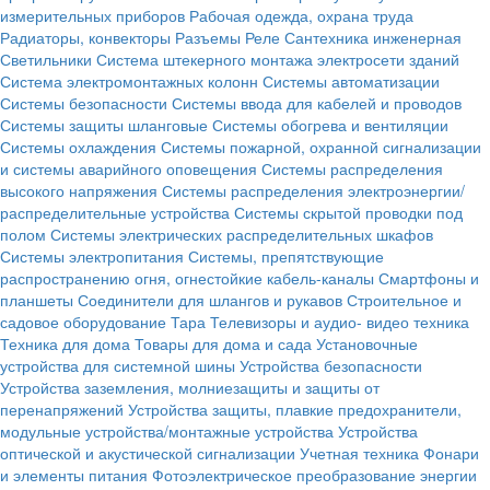
измерительных приборов
Рабочая одежда, охрана труда
Радиаторы, конвекторы
Разъемы
Реле
Сантехника инженерная
Светильники
Система штекерного монтажа электросети зданий
Система электромонтажных колонн
Системы автоматизации
Системы безопасности
Системы ввода для кабелей и проводов
Системы защиты шланговые
Системы обогрева и вентиляции
Системы охлаждения
Системы пожарной, охранной сигнализации
и системы аварийного оповещения
Системы распределения
высокого напряжения
Системы распределения электроэнергии/
распределительные устройства
Системы скрытой проводки под
полом
Системы электрических распределительных шкафов
Системы электропитания
Системы, препятствующие
распространению огня, огнестойкие кабель-каналы
Смартфоны и
планшеты
Соединители для шлангов и рукавов
Строительное и
садовое оборудование
Тара
Телевизоры и аудио- видео техника
Техника для дома
Товары для дома и сада
Установочные
устройства для системной шины
Устройства безопасности
Устройства заземления, молниезащиты и защиты от
перенапряжений
Устройства защиты, плавкие предохранители,
модульные устройства/монтажные устройства
Устройства
оптической и акустической сигнализации
Учетная техника
Фонари
и элементы питания
Фотоэлектрическое преобразование энергии