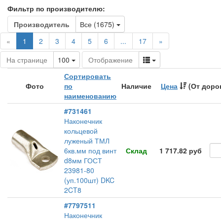
Фильтр по производителю:
Toggle Dropdown
Производитель
Все (1675)
(current)
«
1
2
3
4
5
6
...
17
»
Toggle Dropdown
Toggle Dropdown
На странице
100
Отображение
Сортировать
Фото
по
Наличие
Цена
(От доро
наименованию
#731461
Наконечник
кольцевой
луженый ТМЛ
6кв.мм под винт
Склад
1 717.82 руб
d8мм ГОСТ
23981-80
(уп.100шт) DKC
2CT8
#7797511
Наконечник