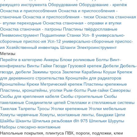
режущего инструмента
Оборудование
Оборудование - крепёж
Оснастка и приспособления
Оснастка и приспособления -
станочные
Оснастка и приспособления - тиски
Оснастка станочная
- втулки переходные
Оснастка станочная - оправки и втулки
Оснастка станочная - патроны
Пластины твёрдосплавные
Пневмоинструмент
Подшипники
Станки
Усп- 8 универсально-
сборочные приспос-ия
Усп-12 универсально-сборочные приспос-
ия
Хозяйственный инвентарь
Шланги
Электроинструмент
Метизы
Перейти в категорию
Анкеры
Блоки роликовые
Болты
Винт-
конфирматы
Винты
Гайки
Гвозди
Грузовой крепеж
Дюбели
Дюбель-
гвозди, дюбели
Зажимы троса
Заклепки
Карабины
Коуши
Крепеж
для деревянного строительства
Кронштейн для радиаторов
Кронштейны
Крюки
Метрический крепеж
Пластины крепежные
Пластины, кронштейны, уголки
Рым-болты
Рым-гайки
Саморезы
Скобы для крепления кабеля
Скобы строительные
Скобы
такелажные
Соединители цепей
Стеллажи и стеллажные системы
Такелаж
Талрепы
Тросы
Уголки крепежные
Уголки мебельные
Хомуты червячные
Хомуты, монтажные ленты, бандажи
Цепи
Шайбы
Шканты
Шпилька резьбовая din 975
Шпильки
Шурупы
Наборы слесарно-монтажные
Напольные покрытия, плинтуса ПВХ, пороги, подложки, клеи