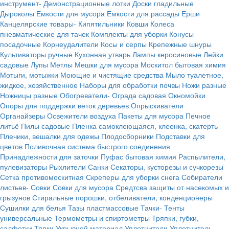
инструмент-
Демонстрационные лотки
Доски гладильные
Дыроколы
Емкости для мусора
Емкости для рассады
Ерши
Канцелярские товары-
Кипятильники
Ковши
Колеса
пневматические для тачек
Комплекты для уборки
Конусы
посадочные
Корнеудалители
Косы и серпы
Крепежные шнуры
Культиваторы ручные
Кухонная утварь
Лампы керосиновые
Лейки
садовые
Лупы
Метлы
Мешки для мусора
Москитол бытовая химия
Мотыги, мотыжки
Моющие и чистящие средства
Мыло туалетное,
жидкое, хозяйственное
Наборы для обработки почвы
Ножи разные
Ножницы разные
Обогреватели-
Ограда садовая
Окномойки
Опоры для поддержки веток деревьев
Опрыскиватели
Органайзеры
Освежители воздуха
Пакеты для мусора
Печное
литьё
Пилы садовые
Пленка самоклеющаяся, клеенка, скатерть
Плечики, вешалки для одежы
Плодосборники
Подставки для
цветов
Поливочная система быстрого соединения
Принадлежности для заточки
Пуфас бытовая химия
Распылители,
пулевизаторы
Рыхлители
Санки
Секаторы, кусторезы и сучкорезы
Сетка противомоскитная
Скреперы для уборки снега
Собиратели
листьев-
Совки
Совки для мусора
Средтсва защиты от насекомых и
грызунов
Стиральные порошки, отбеливатели, конденционеры
Сушилки для белья
Тазы пластмассовые
Тачки-
Тенты
универсальные
Термометры и спиртометры
Тряпки, губки,
салфетки
Тяпки
Укрывной материал
Уплотнители
Уплотнитель