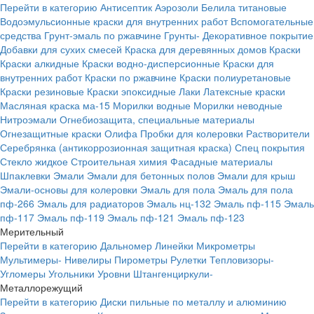
Перейти в категорию
Антисептик
Аэрозоли
Белила титановые
Водоэмульсионные краски для внутренних работ
Вспомогательные
средства
Грунт-эмаль по ржавчине
Грунты-
Декоративное покрытие
Добавки для сухих смесей
Краска для деревянных домов
Краски
Краски алкидные
Краски водно-дисперсионные
Краски для
внутренних работ
Краски по ржавчине
Краски полиуретановые
Краски резиновые
Краски эпоксидные
Лаки
Латексные краски
Масляная краска ма-15
Морилки водные
Морилки неводные
Нитроэмали
Огнебиозащита, специальные материалы
Огнезащитные краски
Олифа
Пробки для колеровки
Растворители
Серебрянка (антикоррозионная защитная краска)
Спец покрытия
Стекло жидкое
Строительная химия
Фасадные материалы
Шпаклевки
Эмали
Эмали для бетонных полов
Эмали для крыш
Эмали-основы для колеровки
Эмаль для пола
Эмаль для пола
пф-266
Эмаль для радиаторов
Эмаль нц-132
Эмаль пф-115
Эмаль
пф-117
Эмаль пф-119
Эмаль пф-121
Эмаль пф-123
Мерительный
Перейти в категорию
Дальномер
Линейки
Микрометры
Мультимеры-
Нивелиры
Пирометры
Рулетки
Тепловизоры-
Угломеры
Угольники
Уровни
Штангенциркули-
Металлорежущий
Перейти в категорию
Диски пильные по металлу и алюминию