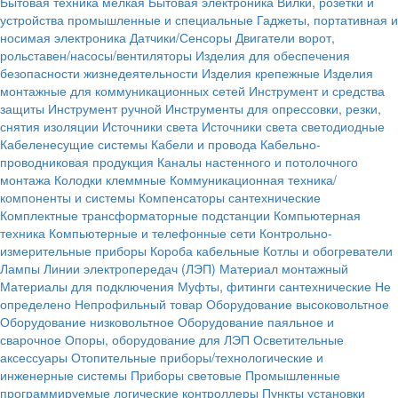
Бытовая техника мелкая
Бытовая электроника
Вилки, розетки и
устройства промышленные и специальные
Гаджеты, портативная и
носимая электроника
Датчики/Сенсоры
Двигатели ворот,
рольставен/насосы/вентиляторы
Изделия для обеспечения
безопасности жизнедеятельности
Изделия крепежные
Изделия
монтажные для коммуникационных сетей
Инструмент и средства
защиты
Инструмент ручной
Инструменты для опрессовки, резки,
снятия изоляции
Источники света
Источники света светодиодные
Кабеленесущие системы
Кабели и провода
Кабельно-
проводниковая продукция
Каналы настенного и потолочного
монтажа
Колодки клеммные
Коммуникационная техника/
компоненты и системы
Компенсаторы сантехнические
Комплектные трансформаторные подстанции
Компьютерная
техника
Компьютерные и телефонные сети
Контрольно-
измерительные приборы
Короба кабельные
Котлы и обогреватели
Лампы
Линии электропередач (ЛЭП)
Материал монтажный
Материалы для подключения
Муфты, фитинги сантехнические
Не
определено
Непрофильный товар
Оборудование высоковольтное
Оборудование низковольтное
Оборудование паяльное и
сварочное
Опоры, оборудование для ЛЭП
Осветительные
аксессуары
Отопительные приборы/технологические и
инженерные системы
Приборы световые
Промышленные
программируемые логические контроллеры
Пункты установки