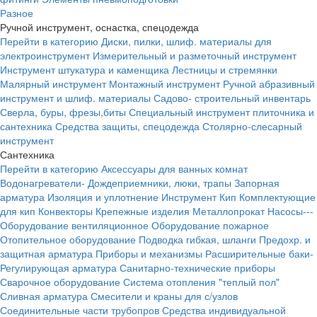
Разное
Ручной инструмент, оснастка, спецодежда
Перейти в категорию
Диски, пилки, шлиф. материалы для
электроинструмент
Измерительный и разметочный инструмент
Инструмент штукатура и каменщика
Лестницы и стремянки
Малярный инструмент
Монтажный инструмент
Ручной абразивный
инструмент и шлиф. материалы
Садово- строительный инвентарь
Сверла, буры, фрезы,биты
Специальный инструмент плиточника и
сантехника
Средства защиты, спецодежда
Столярно-слесарный
инструмент
Сантехника
Перейти в категорию
Аксессуары для ванных комнат
Водонагреватели-
Дождеприемники, люки, трапы
Запорная
арматура
Изоляция и уплотнение
Инструмент
Кип
Комплектующие
для кип
Конвекторы
Крепежные изделия
Металлопрокат
Насосы---
Оборудование вентиляционное
Оборудование пожарное
Отопительное оборудование
Подводка гибкая, шланги
Предохр. и
защитная арматура
Приборы и механизмы
Расширительные баки-
Регулирующая арматура
Санитарно-технические приборы
Сварочное оборудование
Система отопления "теплый пол"
Сливная арматура
Смесители и краны для с/узлов
Соединительные части трубопров
Средства индивидуальной