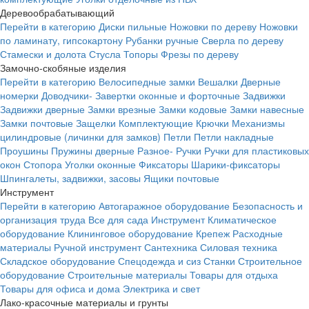
Деревообрабатывающий
Перейти в категорию
Диски пильные
Ножовки по дереву
Ножовки
по ламинату, гипсокартону
Рубанки ручные
Сверла по дереву
Стамески и долота
Стусла
Топоры
Фрезы по дереву
Замочно-скобяные изделия
Перейти в категорию
Велосипедные замки
Вешалки
Дверные
номерки
Доводчики-
Завертки оконные и форточные
Задвижки
Задвижки дверные
Замки врезные
Замки кодовые
Замки навесные
Замки почтовые
Защелки
Комплектующие
Крючки
Механизмы
цилиндровые (личинки для замков)
Петли
Петли накладные
Проушины
Пружины дверные
Разное-
Ручки
Ручки для пластиковых
окон
Стопора
Уголки оконные
Фиксаторы
Шарики-фиксаторы
Шпингалеты, задвижки, засовы
Ящики почтовые
Инструмент
Перейти в категорию
Автогаражное оборудование
Безопасность и
организация труда
Все для сада
Инструмент
Климатическое
оборудование
Клининговое оборудование
Крепеж
Расходные
материалы
Ручной инструмент
Сантехника
Силовая техника
Складское оборудование
Спецодежда и сиз
Станки
Строительное
оборудование
Строительные материалы
Товары для отдыха
Товары для офиса и дома
Электрика и свет
Лако-красочные материалы и грунты