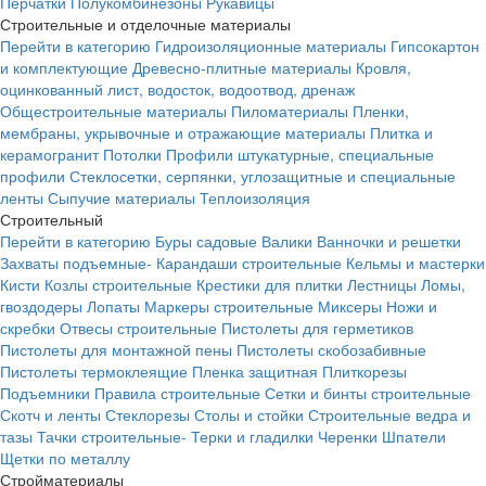
Перчатки
Полукомбинезоны
Рукавицы
Строительные и отделочные материалы
Перейти в категорию
Гидроизоляционные материалы
Гипсокартон
и комплектующие
Древесно-плитные материалы
Кровля,
оцинкованный лист, водосток, водоотвод, дренаж
Общестроительные материалы
Пиломатериалы
Пленки,
мембраны, укрывочные и отражающие материалы
Плитка и
керамогранит
Потолки
Профили штукатурные, специальные
профили
Стеклосетки, серпянки, углозащитные и специальные
ленты
Сыпучие материалы
Теплоизоляция
Строительный
Перейти в категорию
Буры садовые
Валики
Ванночки и решетки
Захваты подъемные-
Карандаши строительные
Кельмы и мастерки
Кисти
Козлы строительные
Крестики для плитки
Лестницы
Ломы,
гвоздодеры
Лопаты
Маркеры строительные
Миксеры
Ножи и
скребки
Отвесы строительные
Пистолеты для герметиков
Пистолеты для монтажной пены
Пистолеты скобозабивные
Пистолеты термоклеящие
Пленка защитная
Плиткорезы
Подъемники
Правила строительные
Сетки и бинты строительные
Скотч и ленты
Стеклорезы
Столы и стойки
Строительные ведра и
тазы
Тачки строительные-
Терки и гладилки
Черенки
Шпатели
Щетки по металлу
Стройматериалы