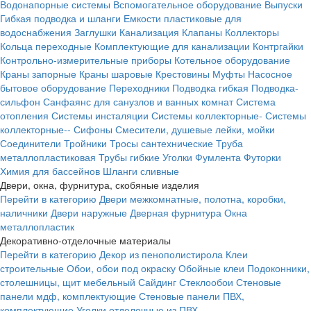
Водонапорные системы
Вспомогательное оборудование
Выпуски
Гибкая подводка и шланги
Емкости пластиковые для
водоснабжения
Заглушки
Канализация
Клапаны
Коллекторы
Кольца переходные
Комплектующие для канализации
Контргайки
Контрольно-измерительные приборы
Котельное оборудование
Краны запорные
Краны шаровые
Крестовины
Муфты
Насосное
бытовое оборудование
Переходники
Подводка гибкая
Подводка-
сильфон
Санфаянс для санузлов и ванных комнат
Система
отопления
Системы инсталяции
Системы коллекторные-
Системы
коллекторные--
Сифоны
Смесители, душевые лейки, мойки
Соединители
Тройники
Тросы сантехнические
Труба
металлопластиковая
Трубы гибкие
Уголки
Фумлента
Футорки
Химия для бассейнов
Шланги сливные
Двери, окна, фурнитура, скобяные изделия
Перейти в категорию
Двери межкомнатные, полотна, коробки,
наличники
Двери наружные
Дверная фурнитура
Окна
металлопластик
Декоративно-отделочные материалы
Перейти в категорию
Декор из пенополистирола
Клеи
строительные
Обои, обои под окраску
Обойные клеи
Подоконники,
столешницы, щит мебельный
Сайдинг
Стеклообои
Стеновые
панели мдф, комплектующие
Стеновые панели ПВХ,
комплектующие
Уголки отделочные из ПВХ