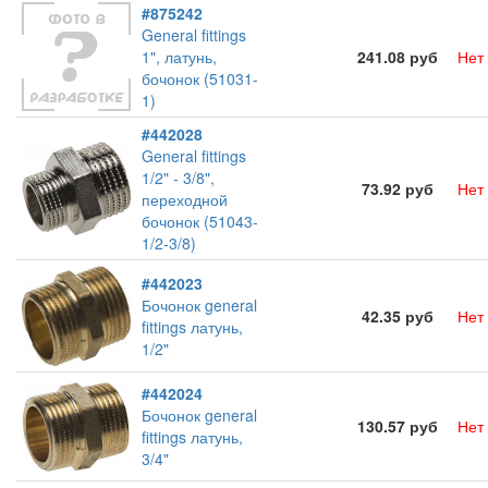
#875242
General fittings
1", латунь,
241.08 руб
Нет
бочонок (51031-
1)
#442028
General fittings
1/2" - 3/8",
73.92 руб
Нет
переходной
бочонок (51043-
1/2-3/8)
#442023
Бочонок general
42.35 руб
Нет
fittings латунь,
1/2"
#442024
Бочонок general
130.57 руб
Нет
fittings латунь,
3/4"