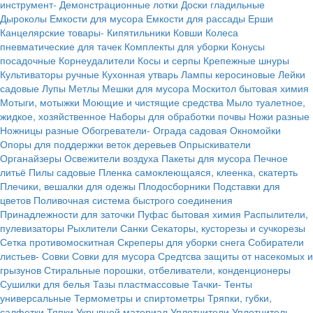
инструмент-
Демонстрационные лотки
Доски гладильные
Дыроколы
Емкости для мусора
Емкости для рассады
Ерши
Канцелярские товары-
Кипятильники
Ковши
Колеса
пневматические для тачек
Комплекты для уборки
Конусы
посадочные
Корнеудалители
Косы и серпы
Крепежные шнуры
Культиваторы ручные
Кухонная утварь
Лампы керосиновые
Лейки
садовые
Лупы
Метлы
Мешки для мусора
Москитол бытовая химия
Мотыги, мотыжки
Моющие и чистящие средства
Мыло туалетное,
жидкое, хозяйственное
Наборы для обработки почвы
Ножи разные
Ножницы разные
Обогреватели-
Ограда садовая
Окномойки
Опоры для поддержки веток деревьев
Опрыскиватели
Органайзеры
Освежители воздуха
Пакеты для мусора
Печное
литьё
Пилы садовые
Пленка самоклеющаяся, клеенка, скатерть
Плечики, вешалки для одежы
Плодосборники
Подставки для
цветов
Поливочная система быстрого соединения
Принадлежности для заточки
Пуфас бытовая химия
Распылители,
пулевизаторы
Рыхлители
Санки
Секаторы, кусторезы и сучкорезы
Сетка противомоскитная
Скреперы для уборки снега
Собиратели
листьев-
Совки
Совки для мусора
Средтсва защиты от насекомых и
грызунов
Стиральные порошки, отбеливатели, конденционеры
Сушилки для белья
Тазы пластмассовые
Тачки-
Тенты
универсальные
Термометры и спиртометры
Тряпки, губки,
салфетки
Тяпки
Укрывной материал
Уплотнители
Уплотнитель