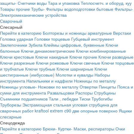
защиты-
Счетчики воды
Тара и упаковка
Теплосчетч. и оборуд. куу
Товары прочие
Трубы-
Фильтры водоподготовки бытовые
Фильтры-
Электромеханические устройства
Сварочный
Слесарный
Перейти в категорию
Болторезы и ножницы арматурные
Верстаки
Головка ударная
Головки торцевые
Губцевый инструмент
Заклепочники
Зубила
Клеймы цифровые, буквенные
Ключи
балонные
Ключи динамометрические
Ключи комбинированные
Ключи крестовые
Ключи накидные
Ключи прочие
Ключи разводные
Ключи разрезные
Ключи рожковые
Ключи свечные
Ключи торцовые
и трубчатые
Ключи трубные
Ключи шарнирные
Ключи
шестигранные (имбусовые)
Молотки и кувалды
Наборы
инструмента
Напильники и надфили
Ножницы по металлу
Ножницы угловые-
Ножовки по металлу
Отвертки
Пинцеты
Пояса и
сумки для инструмента
Развальцовки
Распоры
Струбцины
Съемники подшипников
Тали , лебедки
Тиски
Трубогибы
Труборезы
Экстрамощная стальная угловая струбцина для
сварочных работ kraftool extrem c90 две опорные поверхно
Ящики
слесарные
Спецодежда
Перейти в категорию
Брюки-
Куртки-
Маски, респираторы
Очки