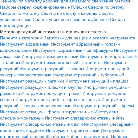
Зенкеры по металлу
Коронки для алмазного сверления
Метчики
Наборы сверел комбинированные
Плашки
Сверла по бетону
Сверла по металлу
Сверла по стеклу и кафелю
Сверла
универсальные
Сверла универсальные опалубочные
Сверла
центрирующие
Металлорежущий инструмент и станочная оснастка
Перейти в категорию
Заготовки для резцов и осевого инструмента
Инструмент абразивный
Инструмент абразивный - головки
шлифовальные
Инструмент абразивный - шлифшкурка
Инструмент
алмазный
Инструмент измерительный
Инструмент измерительный
- калибры
Инструмент измерительный - штанген...
Инструмент
режущий
Инструмент режущий - зенкеры
Инструмент режущий -
зенкеры твердосплавные
Инструмент режущий - зуборезный
Инструмент режущий - метчики
Инструмент режущий - плашки
Инструмент режущий - плашки и клуппы
Инструмент режущий -
развертки
Инструмент режущий - резцы
Инструмент режущий -
сверла
Инструмент режущий - сверла кольцевые
Инструмент
режущий - сверла твердосплавные
Инструмент режущий - фрезы
Инструмент режущий - фрезы твердоспл-ные
Инструмент
слесарно-монтажный
Инструмент слесарно-монтажный-биты
Инструмент слесарно-монтажный-ключи
Инструмент слесарный-
напильники, надфили
Инструмент строительный
Инструмент
строительный-деревообработка
Наборы инструмента
Наборы