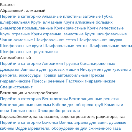
Каталог
Абразивный, алмазный
Перейти в категорию
Алмазные пластины заточные
Губка
шлифовальная
Круги алмазные
Круги алмазные больших
диаметров промышленные
Круги зачистные
Круги лепестковые
Круги отрезные
Круги отрезные, зачистные
Круги шлифовальные
Чашки алмазные
Шлифовальная сетка
Шлифовальная шкурка
Шлифовальные круги
Шлифовальные ленты
Шлифовальные листы
Шлифовальные треугольники
Автомобильный
Перейти в категорию
Автохимия
Грузики балансировочные
Домкраты
Запчасти для грузовых машин
Инструмент для кузовного
ремонта, аксессуары
Правки автомобильные
Прессы
гидравлические
Прессы реечные
Растяжки гидравлические
Специнструмент
Вентиляция и электрообогрев
Перейти в категорию
Вентиляторы
Вентиляционные решетки
Вентиляционные системы
Кабели для обогрева труб
Камины и
печи
Теплые полы
Электрообогреватели
Водоснабжение, канализация, водонагреватели, радиаторы, газ
Перейти в категорию
Бочонки
Ванны, экраны для ванн, душевые
кабины
Водонагреватели, оборудование для сжиженного газа