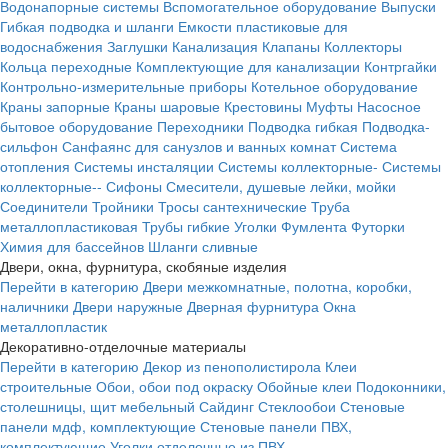
Водонапорные системы
Вспомогательное оборудование
Выпуски
Гибкая подводка и шланги
Емкости пластиковые для
водоснабжения
Заглушки
Канализация
Клапаны
Коллекторы
Кольца переходные
Комплектующие для канализации
Контргайки
Контрольно-измерительные приборы
Котельное оборудование
Краны запорные
Краны шаровые
Крестовины
Муфты
Насосное
бытовое оборудование
Переходники
Подводка гибкая
Подводка-
сильфон
Санфаянс для санузлов и ванных комнат
Система
отопления
Системы инсталяции
Системы коллекторные-
Системы
коллекторные--
Сифоны
Смесители, душевые лейки, мойки
Соединители
Тройники
Тросы сантехнические
Труба
металлопластиковая
Трубы гибкие
Уголки
Фумлента
Футорки
Химия для бассейнов
Шланги сливные
Двери, окна, фурнитура, скобяные изделия
Перейти в категорию
Двери межкомнатные, полотна, коробки,
наличники
Двери наружные
Дверная фурнитура
Окна
металлопластик
Декоративно-отделочные материалы
Перейти в категорию
Декор из пенополистирола
Клеи
строительные
Обои, обои под окраску
Обойные клеи
Подоконники,
столешницы, щит мебельный
Сайдинг
Стеклообои
Стеновые
панели мдф, комплектующие
Стеновые панели ПВХ,
комплектующие
Уголки отделочные из ПВХ