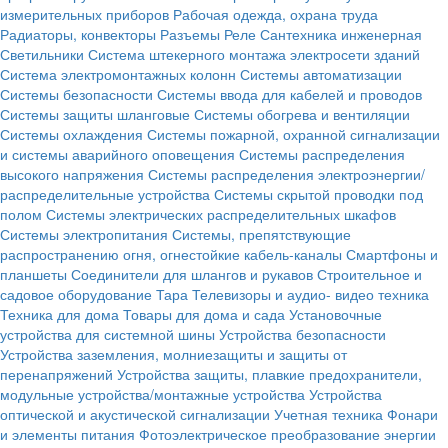
измерительных приборов
Рабочая одежда, охрана труда
Радиаторы, конвекторы
Разъемы
Реле
Сантехника инженерная
Светильники
Система штекерного монтажа электросети зданий
Система электромонтажных колонн
Системы автоматизации
Системы безопасности
Системы ввода для кабелей и проводов
Системы защиты шланговые
Системы обогрева и вентиляции
Системы охлаждения
Системы пожарной, охранной сигнализации
и системы аварийного оповещения
Системы распределения
высокого напряжения
Системы распределения электроэнергии/
распределительные устройства
Системы скрытой проводки под
полом
Системы электрических распределительных шкафов
Системы электропитания
Системы, препятствующие
распространению огня, огнестойкие кабель-каналы
Смартфоны и
планшеты
Соединители для шлангов и рукавов
Строительное и
садовое оборудование
Тара
Телевизоры и аудио- видео техника
Техника для дома
Товары для дома и сада
Установочные
устройства для системной шины
Устройства безопасности
Устройства заземления, молниезащиты и защиты от
перенапряжений
Устройства защиты, плавкие предохранители,
модульные устройства/монтажные устройства
Устройства
оптической и акустической сигнализации
Учетная техника
Фонари
и элементы питания
Фотоэлектрическое преобразование энергии