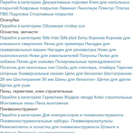
Перейти в категорию
Декоративные порожки
Клеи для напольных
покрытий
Ковровые покрытия
Ламинат
Линолеум
Плинтус
Плитка
ПВХ
Подложка
Спортивные покрытия
Опалубка
Перейти в категорию
Объемная стойка хси
Оснастка, запчасти
Перейти в категорию
Sds-max
Sds-plus
Биты
Коронки
Коронки для
алмазного сверления
Леска для триммера
Насадки для
гравировальных машин
Насадки для реноватора
Ножи для
газонокосилок
Ножи для измельчителей
Патроны
Пилки для
лобзика
Пилки для ножовки
Полировальные принадлежности
Полотна для ленточных пил
Скобы для степлера, плайера
Тарелки
опорные
Универсальные смазки
Цепи для бензопил
Шестигранник
28 мм
Шестигранник 30 мм
Шины для бензопил-
Щетки для дрели
Щетки для ушм
Пены, герметики, клеи строительные
Перейти в категорию
Герметики
Жидкие гвозди
Клеи строительные
Монтажные пены
Пена монтажная
Пневмоинструмент
Перейти в категорию
Для компрессоров и пневмоинструмента-
Пневмоинструментальные наборы-
Пневмокраскопульты-
Ремкомплекты и оснастка для пневмоинструмента
Шланги и
фитинги
Элементы пневмоподготовки