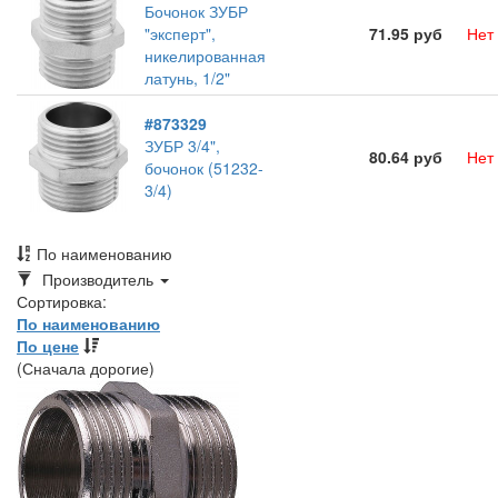
Бочонок ЗУБР
"эксперт",
71.95 руб
Нет
никелированная
латунь, 1/2"
#873329
ЗУБР 3/4",
80.64 руб
Нет
бочонок (51232-
3/4)
По наименованию
Toggle
Производитель
Dropdown
Сортировка:
По наименованию
По цене
(Сначала дорогие)