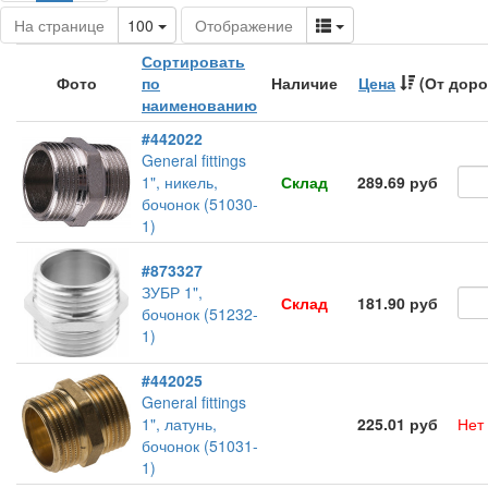
Toggle Dropdown
Toggle Dropdown
На странице
100
Отображение
Сортировать
Фото
по
Наличие
Цена
(От доро
наименованию
#442022
General fittings
1", никель,
Склад
289.69 руб
бочонок (51030-
1)
#873327
ЗУБР 1",
Склад
181.90 руб
бочонок (51232-
1)
#442025
General fittings
1", латунь,
225.01 руб
Нет
бочонок (51031-
1)