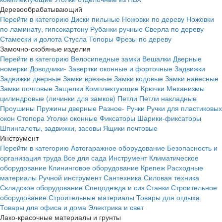
Деревообрабатывающий
Перейти в категорию
Диски пильные
Ножовки по дереву
Ножовки
по ламинату, гипсокартону
Рубанки ручные
Сверла по дереву
Стамески и долота
Стусла
Топоры
Фрезы по дереву
Замочно-скобяные изделия
Перейти в категорию
Велосипедные замки
Вешалки
Дверные
номерки
Доводчики-
Завертки оконные и форточные
Задвижки
Задвижки дверные
Замки врезные
Замки кодовые
Замки навесные
Замки почтовые
Защелки
Комплектующие
Крючки
Механизмы
цилиндровые (личинки для замков)
Петли
Петли накладные
Проушины
Пружины дверные
Разное-
Ручки
Ручки для пластиковых
окон
Стопора
Уголки оконные
Фиксаторы
Шарики-фиксаторы
Шпингалеты, задвижки, засовы
Ящики почтовые
Инструмент
Перейти в категорию
Автогаражное оборудование
Безопасность и
организация труда
Все для сада
Инструмент
Климатическое
оборудование
Клининговое оборудование
Крепеж
Расходные
материалы
Ручной инструмент
Сантехника
Силовая техника
Складское оборудование
Спецодежда и сиз
Станки
Строительное
оборудование
Строительные материалы
Товары для отдыха
Товары для офиса и дома
Электрика и свет
Лако-красочные материалы и грунты