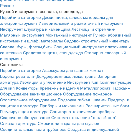
Разное
Ручной инструмент, оснастка, спецодежда
Перейти в категорию
Диски, пилки, шлиф. материалы для
электроинструмент
Измерительный и разметочный инструмент
Инструмент штукатура и каменщика
Лестницы и стремянки
Малярный инструмент
Монтажный инструмент
Ручной абразивный
инструмент и шлиф. материалы
Садово- строительный инвентарь
Сверла, буры, фрезы,биты
Специальный инструмент плиточника и
сантехника
Средства защиты, спецодежда
Столярно-слесарный
инструмент
Сантехника
Перейти в категорию
Аксессуары для ванных комнат
Водонагреватели-
Дождеприемники, люки, трапы
Запорная
арматура
Изоляция и уплотнение
Инструмент
Кип
Комплектующие
для кип
Конвекторы
Крепежные изделия
Металлопрокат
Насосы---
Оборудование вентиляционное
Оборудование пожарное
Отопительное оборудование
Подводка гибкая, шланги
Предохр. и
защитная арматура
Приборы и механизмы
Расширительные баки-
Регулирующая арматура
Санитарно-технические приборы
Сварочное оборудование
Система отопления "теплый пол"
Сливная арматура
Смесители и краны для с/узлов
Соединительные части трубопров
Средства индивидуальной