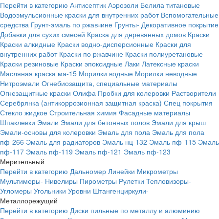
Перейти в категорию
Антисептик
Аэрозоли
Белила титановые
Водоэмульсионные краски для внутренних работ
Вспомогательные
средства
Грунт-эмаль по ржавчине
Грунты-
Декоративное покрытие
Добавки для сухих смесей
Краска для деревянных домов
Краски
Краски алкидные
Краски водно-дисперсионные
Краски для
внутренних работ
Краски по ржавчине
Краски полиуретановые
Краски резиновые
Краски эпоксидные
Лаки
Латексные краски
Масляная краска ма-15
Морилки водные
Морилки неводные
Нитроэмали
Огнебиозащита, специальные материалы
Огнезащитные краски
Олифа
Пробки для колеровки
Растворители
Серебрянка (антикоррозионная защитная краска)
Спец покрытия
Стекло жидкое
Строительная химия
Фасадные материалы
Шпаклевки
Эмали
Эмали для бетонных полов
Эмали для крыш
Эмали-основы для колеровки
Эмаль для пола
Эмаль для пола
пф-266
Эмаль для радиаторов
Эмаль нц-132
Эмаль пф-115
Эмаль
пф-117
Эмаль пф-119
Эмаль пф-121
Эмаль пф-123
Мерительный
Перейти в категорию
Дальномер
Линейки
Микрометры
Мультимеры-
Нивелиры
Пирометры
Рулетки
Тепловизоры-
Угломеры
Угольники
Уровни
Штангенциркули-
Металлорежущий
Перейти в категорию
Диски пильные по металлу и алюминию