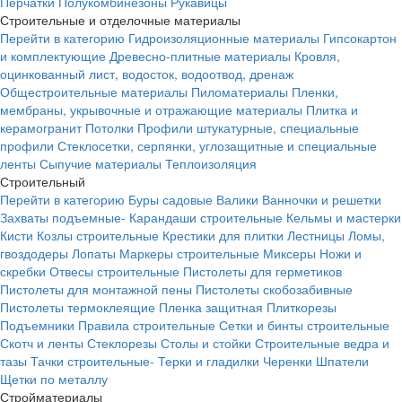
Перчатки
Полукомбинезоны
Рукавицы
Строительные и отделочные материалы
Перейти в категорию
Гидроизоляционные материалы
Гипсокартон
и комплектующие
Древесно-плитные материалы
Кровля,
оцинкованный лист, водосток, водоотвод, дренаж
Общестроительные материалы
Пиломатериалы
Пленки,
мембраны, укрывочные и отражающие материалы
Плитка и
керамогранит
Потолки
Профили штукатурные, специальные
профили
Стеклосетки, серпянки, углозащитные и специальные
ленты
Сыпучие материалы
Теплоизоляция
Строительный
Перейти в категорию
Буры садовые
Валики
Ванночки и решетки
Захваты подъемные-
Карандаши строительные
Кельмы и мастерки
Кисти
Козлы строительные
Крестики для плитки
Лестницы
Ломы,
гвоздодеры
Лопаты
Маркеры строительные
Миксеры
Ножи и
скребки
Отвесы строительные
Пистолеты для герметиков
Пистолеты для монтажной пены
Пистолеты скобозабивные
Пистолеты термоклеящие
Пленка защитная
Плиткорезы
Подъемники
Правила строительные
Сетки и бинты строительные
Скотч и ленты
Стеклорезы
Столы и стойки
Строительные ведра и
тазы
Тачки строительные-
Терки и гладилки
Черенки
Шпатели
Щетки по металлу
Стройматериалы