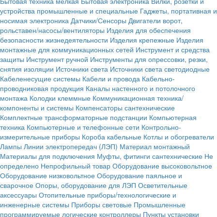
Бытовая техника мелкая
Бытовая электроника
Вилки, розетки и
устройства промышленные и специальные
Гаджеты, портативная и
носимая электроника
Датчики/Сенсоры
Двигатели ворот,
рольставен/насосы/вентиляторы
Изделия для обеспечения
безопасности жизнедеятельности
Изделия крепежные
Изделия
монтажные для коммуникационных сетей
Инструмент и средства
защиты
Инструмент ручной
Инструменты для опрессовки, резки,
снятия изоляции
Источники света
Источники света светодиодные
Кабеленесущие системы
Кабели и провода
Кабельно-
проводниковая продукция
Каналы настенного и потолочного
монтажа
Колодки клеммные
Коммуникационная техника/
компоненты и системы
Компенсаторы сантехнические
Комплектные трансформаторные подстанции
Компьютерная
техника
Компьютерные и телефонные сети
Контрольно-
измерительные приборы
Короба кабельные
Котлы и обогреватели
Лампы
Линии электропередач (ЛЭП)
Материал монтажный
Материалы для подключения
Муфты, фитинги сантехнические
Не
определено
Непрофильный товар
Оборудование высоковольтное
Оборудование низковольтное
Оборудование паяльное и
сварочное
Опоры, оборудование для ЛЭП
Осветительные
аксессуары
Отопительные приборы/технологические и
инженерные системы
Приборы световые
Промышленные
программируемые логические контроллеры
Пункты установки