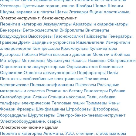
Хозтовары
Цветочные горшки, кашпо
Швабры
Шилья
Шланги
Шнуры, веревки и шпагаты
Щетки
Этажерки
Ящики пластиковые
Электроинструмент, бензоинструмент
Перейти в категорию
Аккумуляторы
Аэраторы и скарификаторы
Бензорезы
Бетоносмесители
Виброплиты
Винтоверты
Воздуходувки
Высоторезы
Газонокосилки
Гайковерты
Генераторы
Граверы
Дрели
Зарядные устройства
Измельчители
Измерители
электроэнергии
Компрессоры
Краскопульты
Культиваторы
Кусторезы
Лобзики
Мойки высокого давления
Молотки отбойные
Мотобуры
Мотопомпы
Мультитулы
Насосы
Ножницы
Обогреватели
Опрыскиватели аккумуляторные
Опрыскиватели бензиновые
Осушители
Отвертки аккумуляторные
Перфораторы
Пилы
Пистолеты скобозабивные электрические
Плиткорезы
электрические
Пневмошлифмашины
Пылесосы
Расходные
материалы и оснастка
Резчики по бетону
Реноваторы
Рубанки
Снегоуборщики
Станки
Станции насосные
Тали, лебедки,
тельферы электрические
Тепловые пушки
Триммеры
Фены
Фонари
Фрезеры
Шлифмашины
Штроборезы
Штроборезы,
бороздоделы
Шуруповерты
Электро-бензо-пневмоинструмент
Электрооборудование, сварка
Электротехнические изделия
Перейти в категорию
Автоматы, УЗО, счетчики, стабилизаторы