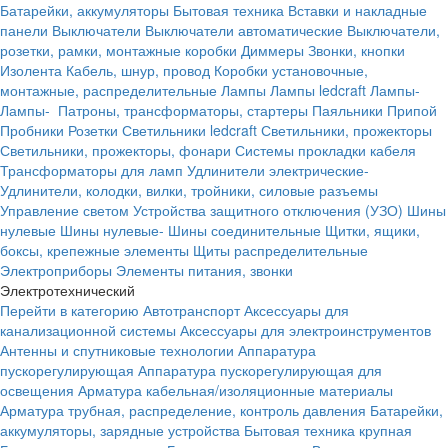
Батарейки, аккумуляторы
Бытовая техника
Вставки и накладные
панели
Выключатели
Выключатели автоматические
Выключатели,
розетки, рамки, монтажные коробки
Диммеры
Звонки, кнопки
Изолента
Кабель, шнур, провод
Коробки установочные,
монтажные, распределительные
Лампы
Лампы ledcraft
Лампы-
Лампы-
Патроны, трансформаторы, стартеры
Паяльники
Припой
Пробники
Розетки
Светильники ledcraft
Светильники, прожекторы
Светильники, прожекторы, фонари
Системы прокладки кабеля
Трансформаторы для ламп
Удлинители электрические-
Удлинители, колодки, вилки, тройники, силовые разъемы
Управление светом
Устройства защитного отключения (УЗО)
Шины
нулевые
Шины нулевые-
Шины соединительные
Щитки, ящики,
боксы, крепежные элементы
Щиты распределительные
Электроприборы
Элементы питания, звонки
Электротехнический
Перейти в категорию
Автотранспорт
Аксессуары для
канализационной системы
Аксессуары для электроинструментов
Антенны и спутниковые технологии
Аппаратура
пускорегулирующая
Аппаратура пускорегулирующая для
освещения
Арматура кабельная/изоляционные материалы
Арматура трубная, распределение, контроль давления
Батарейки,
аккумуляторы, зарядные устройства
Бытовая техника крупная