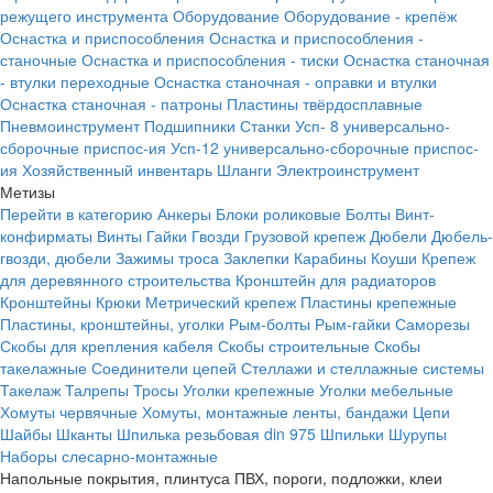
режущего инструмента
Оборудование
Оборудование - крепёж
Оснастка и приспособления
Оснастка и приспособления -
станочные
Оснастка и приспособления - тиски
Оснастка станочная
- втулки переходные
Оснастка станочная - оправки и втулки
Оснастка станочная - патроны
Пластины твёрдосплавные
Пневмоинструмент
Подшипники
Станки
Усп- 8 универсально-
сборочные приспос-ия
Усп-12 универсально-сборочные приспос-
ия
Хозяйственный инвентарь
Шланги
Электроинструмент
Метизы
Перейти в категорию
Анкеры
Блоки роликовые
Болты
Винт-
конфирматы
Винты
Гайки
Гвозди
Грузовой крепеж
Дюбели
Дюбель-
гвозди, дюбели
Зажимы троса
Заклепки
Карабины
Коуши
Крепеж
для деревянного строительства
Кронштейн для радиаторов
Кронштейны
Крюки
Метрический крепеж
Пластины крепежные
Пластины, кронштейны, уголки
Рым-болты
Рым-гайки
Саморезы
Скобы для крепления кабеля
Скобы строительные
Скобы
такелажные
Соединители цепей
Стеллажи и стеллажные системы
Такелаж
Талрепы
Тросы
Уголки крепежные
Уголки мебельные
Хомуты червячные
Хомуты, монтажные ленты, бандажи
Цепи
Шайбы
Шканты
Шпилька резьбовая din 975
Шпильки
Шурупы
Наборы слесарно-монтажные
Напольные покрытия, плинтуса ПВХ, пороги, подложки, клеи