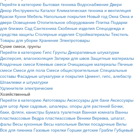
Перейти в категорию
Бытовая техника
Водоснабжение
Двери
Декор
Инструменты
Каталог
Климатическая техника и вентиляция
Краски
Кухни
Мебель
Напольные покрытия
Новый год
Окна
Окна и
двери
Освещение
Отопительное оборудование
Плитка
Подарки
для близких
Сад
Сантехника
Скобяные изделия
Спецодежда и
средства защиты
Столярные изделия
Стройматериалы
Текстиль
Товары для уборки
Хранение
Электротовары
Сухие смеси, грунты
Перейти в категорию
Гипс
Грунты
Декоративные штукатурки
Дисперсия, влагоизоляция
Затирки для швов
Защитные материалы
Кладочные смеси
Клеевые смеси
Очищающие материалы
Печные
смеси
Смеси для пола
Смеси общестроительные
Специальные
составы
Фасадные штукатурки и покрытия
Цемент, гипс, алебастр
Шпаклевки и штукатурки
Удлинители электрические
Хозяйственный
Перейти в категорию
Автотовары
Аксессуары для бани
Аксессуары
для штор
Арки садовые, шпалеры, опоры для растений
Бочки,
баки, фляги, канистры
Бумага туалетная
Ванная комната
Ванны
пластмассовые
Ведра пластмассовые
Веники
Веревка, шпагат,
фалы
Весы кухонные
Весы напольные
Вилки посадочные
Вилы
Все для пикника
Газовые горелки
Горшки детские
Грабли
Губцевый