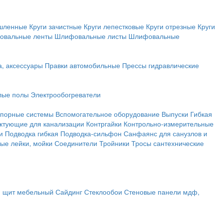
ышленные
Круги зачистные
Круги лепестковые
Круги отрезные
Круги
овальные ленты
Шлифовальные листы
Шлифовальные
а, аксессуары
Правки автомобильные
Прессы гидравлические
лые полы
Электрообогреватели
порные системы
Вспомогательное оборудование
Выпуски
Гибкая
ктующие для канализации
Контргайки
Контрольно-измерительные
и
Подводка гибкая
Подводка-сильфон
Санфаянс для санузлов и
ые лейки, мойки
Соединители
Тройники
Тросы сантехнические
, щит мебельный
Сайдинг
Стеклообои
Стеновые панели мдф,