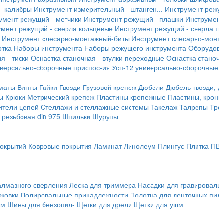
- калибры
Инструмент измерительный - штанген...
Инструмент реж
умент режущий - метчики
Инструмент режущий - плашки
Инструмен
умент режущий - сверла кольцевые
Инструмент режущий - сверла 
Инструмент слесарно-монтажный-биты
Инструмент слесарно-мон
отка
Наборы инструмента
Наборы режущего инструмента
Оборудо
я - тиски
Оснастка станочная - втулки переходные
Оснастка станоч
иверсально-сборочные приспос-ия
Усп-12 универсально-сборочные
маты
Винты
Гайки
Гвозди
Грузовой крепеж
Дюбели
Дюбель-гвозди,
ы
Крюки
Метрический крепеж
Пластины крепежные
Пластины, крон
ители цепей
Стеллажи и стеллажные системы
Такелаж
Талрепы
Тр
резьбовая din 975
Шпильки
Шурупы
покрытий
Ковровые покрытия
Ламинат
Линолеум
Плинтус
Плитка П
алмазного сверления
Леска для триммера
Насадки для гравирова
ожовки
Полировальные принадлежности
Полотна для ленточных пи
мм
Шины для бензопил-
Щетки для дрели
Щетки для ушм