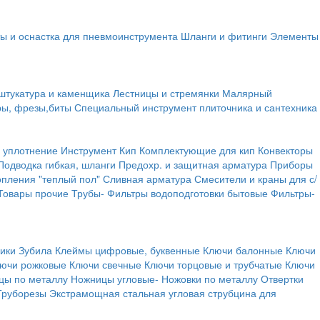
ы и оснастка для пневмоинструмента
Шланги и фитинги
Элементы
штукатура и каменщика
Лестницы и стремянки
Малярный
ры, фрезы,биты
Специальный инструмент плиточника и сантехника
 уплотнение
Инструмент
Кип
Комплектующие для кип
Конвекторы
Подводка гибкая, шланги
Предохр. и защитная арматура
Приборы
опления "теплый пол"
Сливная арматура
Смесители и краны для с/
Товары прочие
Трубы-
Фильтры водоподготовки бытовые
Фильтры-
ики
Зубила
Клеймы цифровые, буквенные
Ключи балонные
Ключи
ючи рожковые
Ключи свечные
Ключи торцовые и трубчатые
Ключи
цы по металлу
Ножницы угловые-
Ножовки по металлу
Отвертки
Труборезы
Экстрамощная стальная угловая струбцина для