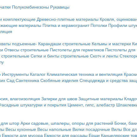
чатки
Полукомбинезоны
Рукавицы
 и комплектующие
Древесно-плитные материалы
Кровля, оцинкован
ражающие материалы
Плитка и керамогранит
Потолки
Профили штук
оляция
хваты подъемные-
Карандаши строительные
Кельмы и мастерки
Ки
ки
Отвесы строительные
Пистолеты для герметиков
Пистолеты для
 строительные
Сетки и бинты строительные
Скотч и ленты
Стеклор
лу
р
Инструменты
Каталог
Климатическая техника и вентиляция
Краск
ких
Сад
Сантехника
Скобяные изделия
Спецодежда и средства за
сия, влагоизоляция
Затирки для швов
Защитные материалы
Кладо
Фасадные штукатурки и покрытия
Цемент, гипс, алебастр
Шпаклевки
 для штор
Арки садовые, шпалеры, опоры для растений
Бочки, бак
лы
Весы кухонные
Весы напольные
Вилки посадочные
Вилы
Все дл
ы
Емкости для мусора
Емкости для рассады
Ерши
Канцелярские то