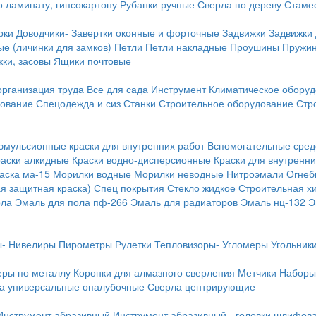
о ламинату, гипсокартону
Рубанки ручные
Сверла по дереву
Стамес
рки
Доводчики-
Завертки оконные и форточные
Задвижки
Задвижки
е (личинки для замков)
Петли
Петли накладные
Проушины
Пружи
ки, засовы
Ящики почтовые
организация труда
Все для сада
Инструмент
Климатическое обору
дование
Спецодежда и сиз
Станки
Строительное оборудование
Стр
эмульсионные краски для внутренних работ
Вспомогательные сред
раски алкидные
Краски водно-дисперсионные
Краски для внутренни
аска ма-15
Морилки водные
Морилки неводные
Нитроэмали
Огнеб
я защитная краска)
Спец покрытия
Стекло жидкое
Строительная х
ола
Эмаль для пола пф-266
Эмаль для радиаторов
Эмаль нц-132
Э
-
Нивелиры
Пирометры
Рулетки
Тепловизоры-
Угломеры
Угольник
еры по металлу
Коронки для алмазного сверления
Метчики
Наборы
а универсальные опалубочные
Сверла центрирующие
Инструмент абразивный
Инструмент абразивный - головки шлифов