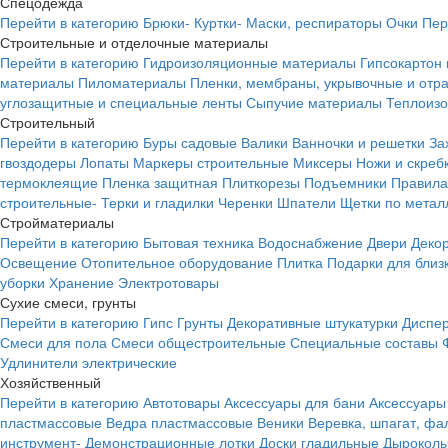
Спецодежда
Перейти в категорию
Брюки-
Куртки-
Маски, респираторы
Очки
Пер
Строительные и отделочные материалы
Перейти в категорию
Гидроизоляционные материалы
Гипсокартон
материалы
Пиломатериалы
Пленки, мембраны, укрывочные и от
углозащитные и специальные ленты
Сыпучие материалы
Теплоиз
Строительный
Перейти в категорию
Буры садовые
Валики
Ванночки и решетки
За
гвоздодеры
Лопаты
Маркеры строительные
Миксеры
Ножи и скреб
термоклеящие
Пленка защитная
Плиткорезы
Подъемники
Правила
строительные-
Терки и гладилки
Черенки
Шпатели
Щетки по метал
Стройматериалы
Перейти в категорию
Бытовая техника
Водоснабжение
Двери
Деко
Освещение
Отопительное оборудование
Плитка
Подарки для близ
уборки
Хранение
Электротовары
Сухие смеси, грунты
Перейти в категорию
Гипс
Грунты
Декоративные штукатурки
Диспер
Смеси для пола
Смеси общестроительные
Специальные составы
Удлинители электрические
Хозяйственный
Перейти в категорию
Автотовары
Аксессуары для бани
Аксессуары
пластмассовые
Ведра пластмассовые
Веники
Веревка, шпагат, фа
инструмент-
Демонстрационные лотки
Доски гладильные
Дырокол