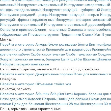
алмазный
Инструмент измерительный
Инструмент измерительный 
зенкеры твердосплавные
Инструмент режущий - зуборезный
Инстр
Инструмент режущий - резцы
Инструмент режущий - сверла
Инстр
режущий - фрезы твердоспл-ные
Инструмент слесарно-монтажный
Инструмент строительный
Инструмент строительный-деревообраб
Оснастка и приспособления - станочные
Оснастка и приспособлени
твёрдосплавные
Пневмоинструмент
Подшипники
Станки
Усп- 8 ун
Метизы
Перейти в категорию
Анкеры
Блоки роликовые
Болты
Винт-конфир
деревянного строительства
Кронштейн для радиаторов
Кронштейн
крепления кабеля
Скобы строительные
Скобы такелажные
Соедин
Хомуты, монтажные ленты, бандажи
Цепи
Шайбы
Шканты
Шпилька 
Наборы слесарно-монтажные
Напольные покрытия, плинтуса ПВХ, пороги, подложки, клеи
Перейти в категорию
Декоративные порожки
Клеи для напольных 
Опалубка
Перейти в категорию
Объемная стойка хси
Оснастка, запчасти
Перейти в категорию
Sds-max
Sds-plus
Биты
Коронки
Коронки для 
Ножи для измельчителей
Патроны
Пилки для лобзика
Пилки для н
смазки
Цепи для бензопил
Шестигранник 28 мм
Шестигранник 30 
Пены, герметики, клеи строительные