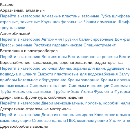
Каталог
Абразивный, алмазный
Перейти в категорию
Алмазные пластины заточные
Губка шлифова
отрезные, зачистные
Круги шлифовальные
Чашки алмазные
Шлифо
треугольники
Автомобильный
Перейти в категорию
Автохимия
Грузики балансировочные
Домкра
Прессы реечные
Растяжки гидравлические
Специнструмент
Вентиляция и электрообогрев
Перейти в категорию
Вентиляторы
Вентиляционные решетки
Вент
Водоснабжение, канализация, водонагреватели, радиаторы, газ
Перейти в категорию
Бочонки
Ванны, экраны для ванн, душевые к
подводка и шланги
Емкости пластиковые для водоснабжения
Загл
приборы
Котельное оборудование
Краны запорные
Краны шаровы
ванных комнат
Система отопления
Системы инсталяции
Системы 
Труба металлопластиковая
Трубы гибкие
Уголки
Фумлента
Футорки
Двери, окна, фурнитура, скобяные изделия
Перейти в категорию
Двери межкомнатные, полотна, коробки, нал
Декоративно-отделочные материалы
Перейти в категорию
Декор из пенополистирола
Клеи строительны
комплектующие
Стеновые панели ПВХ, комплектующие
Уголки от
Деревообрабатывающий