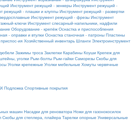
ущий
Инструмент режущий - зенкеры
Инструмент режущий -
т режущий - плашки и клуппы
Инструмент режущий - развертки
твердосплавные
Инструмент режущий - фрезы
Инструмент
тажный-ключи
Инструмент слесарный-напильники, надфили
вание
Оборудование - крепёж
Оснастка и приспособления
ная - оправки и втулки
Оснастка станочная - патроны
Пластины
 приспос-ия
Хозяйственный инвентарь
Шланги
Электроинструмент
 дюбели
Зажимы троса
Заклепки
Карабины
Коуши
Крепеж для
штейны, уголки
Рым-болты
Рым-гайки
Саморезы
Скобы для
осы
Уголки крепежные
Уголки мебельные
Хомуты червячные
ВХ
Подложка
Спортивные покрытия
льных машин
Насадки для реноватора
Ножи для газонокосилок
л
Скобы для степлера, плайера
Тарелки опорные
Универсальные