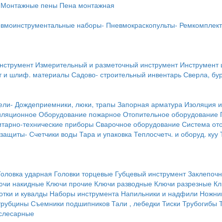
Монтажные пены
Пена монтажная
вмоинструментальные наборы-
Пневмокраскопульты-
Ремкомплект
инструмент
Измерительный и разметочный инструмент
Инструмент 
т и шлиф. материалы
Садово- строительный инвентарь
Сверла, бу
ели-
Дождеприемники, люки, трапы
Запорная арматура
Изоляция и
иляционное
Оборудование пожарное
Отопительное оборудование
тарно-технические приборы
Сварочное оборудование
Система от
 защиты-
Счетчики воды
Тара и упаковка
Теплосчетч. и оборуд. куу
Головка ударная
Головки торцевые
Губцевый инструмент
Заклепочн
ючи накидные
Ключи прочие
Ключи разводные
Ключи разрезные
Кл
тки и кувалды
Наборы инструмента
Напильники и надфили
Ножни
трубцины
Съемники подшипников
Тали , лебедки
Тиски
Трубогибы
слесарные