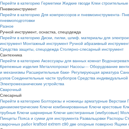
Перейти в категорию
Герметики
Жидкие гвозди
Клеи строительные
Пневмоинструмент
Перейти в категорию
Для компрессоров и пневмоинструмента-
Пне
пневмоподготовки
Разное
Ручной инструмент, оснастка, спецодежда
Перейти в категорию
Диски, пилки, шлиф. материалы для электро
инструмент
Монтажный инструмент
Ручной абразивный инструмен
Средства защиты, спецодежда
Столярно-слесарный инструмент
Сантехника
Перейти в категорию
Аксессуары для ванных комнат
Водонагреват
Крепежные изделия
Металлопрокат
Насосы---
Оборудование вент
и механизмы
Расширительные баки-
Регулирующая арматура
Сани
узлов
Соединительные части трубопров
Средства индивидуальной
Электромеханические устройства
Сварочный
Слесарный
Перейти в категорию
Болторезы и ножницы арматурные
Верстаки
динамометрические
Ключи комбинированные
Ключи крестовые
Кл
трубные
Ключи шарнирные
Ключи шестигранные (имбусовые)
Моло
Пинцеты
Пояса и сумки для инструмента
Развальцовки
Распоры
С
сварочных работ kraftool extrem c90 две опорные поверхно
Ящики 