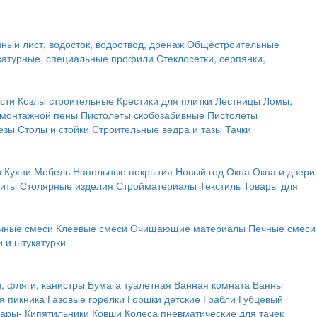
ный лист, водосток, водоотвод, дренаж
Общестроительные
атурные, специальные профили
Стеклосетки, серпянки,
сти
Козлы строительные
Крестики для плитки
Лестницы
Ломы,
 монтажной пены
Пистолеты скобозабивные
Пистолеты
езы
Столы и стойки
Строительные ведра и тазы
Тачки
и
Кухни
Мебель
Напольные покрытия
Новый год
Окна
Окна и двери
щиты
Столярные изделия
Стройматериалы
Текстиль
Товары для
чные смеси
Клеевые смеси
Очищающие материалы
Печные смеси
 и штукатурки
и, фляги, канистры
Бумага туалетная
Ванная комната
Ванны
я пикника
Газовые горелки
Горшки детские
Грабли
Губцевый
вары-
Кипятильники
Ковши
Колеса пневматические для тачек