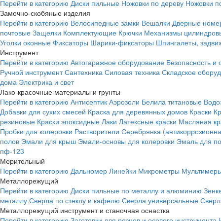
Перейти в категорию
Диски пильные
Ножовки по дереву
Ножовки п
Замочно-скобяные изделия
Перейти в категорию
Велосипедные замки
Вешалки
Дверные номе
почтовые
Защелки
Комплектующие
Крючки
Механизмы цилиндровы
Уголки оконные
Фиксаторы
Шарики-фиксаторы
Шпингалеты, задвиж
Инструмент
Перейти в категорию
Автогаражное оборудование
Безопасность и 
Ручной инструмент
Сантехника
Силовая техника
Складское обору
дома
Электрика и свет
Лако-красочные материалы и грунты
Перейти в категорию
Антисептик
Аэрозоли
Белила титановые
Водо
Добавки для сухих смесей
Краска для деревянных домов
Краски
К
резиновые
Краски эпоксидные
Лаки
Латексные краски
Масляная кр
Пробки для колеровки
Растворители
Серебрянка (антикоррозионна
полов
Эмали для крыш
Эмали-основы для колеровки
Эмаль для п
пф-123
Мерительный
Перейти в категорию
Дальномер
Линейки
Микрометры
Мультимеры
Металлорежущий
Перейти в категорию
Диски пильные по металлу и алюминию
Зенк
металлу
Сверла по стеклу и кафелю
Сверла универсальные
Сверл
Металлорежущий инструмент и станочная оснастка
Перейти в категорию
Заготовки для резцов и осевого инструмента