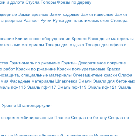
ки и долота
Стусла
Топоры
Фрезы по дереву
 дверные
Замки врезные
Замки кодовые
Замки навесные
Замки
ны дверные
Разное-
Ручки
Ручки для пластиковых окон
Стопора
дование
Клининговое оборудование
Крепеж
Расходные материалы
оительные материалы
Товары для отдыха
Товары для офиса и
ства
Грунт-эмаль по ржавчине
Грунты-
Декоративное покрытие
х работ
Краски по ржавчине
Краски полиуретановые
Краски
иозащита, специальные материалы
Огнезащитные краски
Олифа
имия
Фасадные материалы
Шпаклевки
Эмали
Эмали для бетонных
маль пф-115
Эмаль пф-117
Эмаль пф-119
Эмаль пф-121
Эмаль
и
Уровни
Штангенциркули-
 сверел комбинированные
Плашки
Сверла по бетону
Сверла по
альные
Инструмент абразивный - шлифшкурка
Инструмент