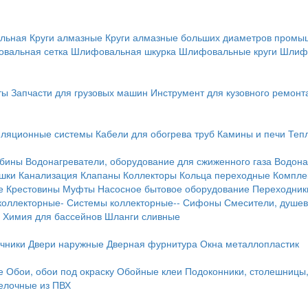
льная
Круги алмазные
Круги алмазные больших диаметров пром
вальная сетка
Шлифовальная шкурка
Шлифовальные круги
Шлиф
ты
Запчасти для грузовых машин
Инструмент для кузовного ремонт
иляционные системы
Кабели для обогрева труб
Камины и печи
Теп
абины
Водонагреватели, оборудование для сжиженного газа
Водона
ушки
Канализация
Клапаны
Коллекторы
Кольца переходные
Компле
е
Крестовины
Муфты
Насосное бытовое оборудование
Переходник
коллекторные-
Системы коллекторные--
Сифоны
Смесители, душев
Химия для бассейнов
Шланги сливные
ичники
Двери наружные
Дверная фурнитура
Окна металлопластик
е
Обои, обои под окраску
Обойные клеи
Подоконники, столешницы
делочные из ПВХ