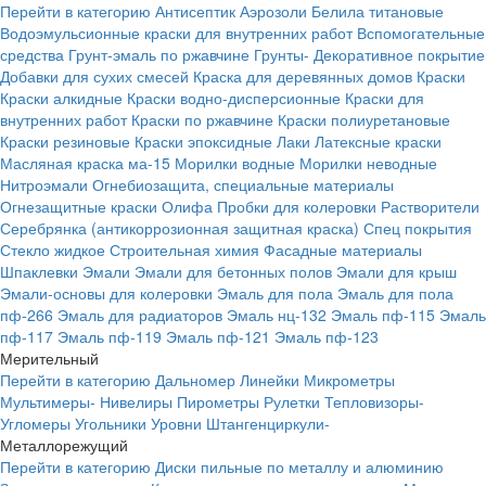
Перейти в категорию
Антисептик
Аэрозоли
Белила титановые
Водоэмульсионные краски для внутренних работ
Вспомогательные
средства
Грунт-эмаль по ржавчине
Грунты-
Декоративное покрытие
Добавки для сухих смесей
Краска для деревянных домов
Краски
Краски алкидные
Краски водно-дисперсионные
Краски для
внутренних работ
Краски по ржавчине
Краски полиуретановые
Краски резиновые
Краски эпоксидные
Лаки
Латексные краски
Масляная краска ма-15
Морилки водные
Морилки неводные
Нитроэмали
Огнебиозащита, специальные материалы
Огнезащитные краски
Олифа
Пробки для колеровки
Растворители
Серебрянка (антикоррозионная защитная краска)
Спец покрытия
Стекло жидкое
Строительная химия
Фасадные материалы
Шпаклевки
Эмали
Эмали для бетонных полов
Эмали для крыш
Эмали-основы для колеровки
Эмаль для пола
Эмаль для пола
пф-266
Эмаль для радиаторов
Эмаль нц-132
Эмаль пф-115
Эмаль
пф-117
Эмаль пф-119
Эмаль пф-121
Эмаль пф-123
Мерительный
Перейти в категорию
Дальномер
Линейки
Микрометры
Мультимеры-
Нивелиры
Пирометры
Рулетки
Тепловизоры-
Угломеры
Угольники
Уровни
Штангенциркули-
Металлорежущий
Перейти в категорию
Диски пильные по металлу и алюминию