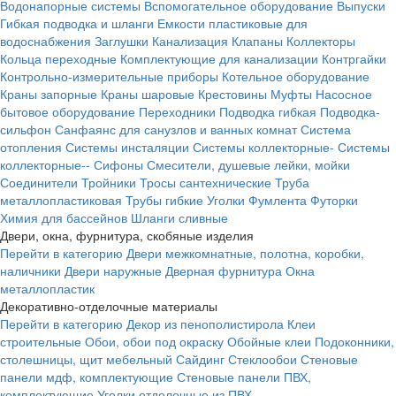
Водонапорные системы
Вспомогательное оборудование
Выпуски
Гибкая подводка и шланги
Емкости пластиковые для
водоснабжения
Заглушки
Канализация
Клапаны
Коллекторы
Кольца переходные
Комплектующие для канализации
Контргайки
Контрольно-измерительные приборы
Котельное оборудование
Краны запорные
Краны шаровые
Крестовины
Муфты
Насосное
бытовое оборудование
Переходники
Подводка гибкая
Подводка-
сильфон
Санфаянс для санузлов и ванных комнат
Система
отопления
Системы инсталяции
Системы коллекторные-
Системы
коллекторные--
Сифоны
Смесители, душевые лейки, мойки
Соединители
Тройники
Тросы сантехнические
Труба
металлопластиковая
Трубы гибкие
Уголки
Фумлента
Футорки
Химия для бассейнов
Шланги сливные
Двери, окна, фурнитура, скобяные изделия
Перейти в категорию
Двери межкомнатные, полотна, коробки,
наличники
Двери наружные
Дверная фурнитура
Окна
металлопластик
Декоративно-отделочные материалы
Перейти в категорию
Декор из пенополистирола
Клеи
строительные
Обои, обои под окраску
Обойные клеи
Подоконники,
столешницы, щит мебельный
Сайдинг
Стеклообои
Стеновые
панели мдф, комплектующие
Стеновые панели ПВХ,
комплектующие
Уголки отделочные из ПВХ