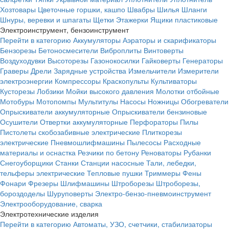
Хозтовары
Цветочные горшки, кашпо
Швабры
Шилья
Шланги
Шнуры, веревки и шпагаты
Щетки
Этажерки
Ящики пластиковые
Электроинструмент, бензоинструмент
Перейти в категорию
Аккумуляторы
Аэраторы и скарификаторы
Бензорезы
Бетоносмесители
Виброплиты
Винтоверты
Воздуходувки
Высоторезы
Газонокосилки
Гайковерты
Генераторы
Граверы
Дрели
Зарядные устройства
Измельчители
Измерители
электроэнергии
Компрессоры
Краскопульты
Культиваторы
Кусторезы
Лобзики
Мойки высокого давления
Молотки отбойные
Мотобуры
Мотопомпы
Мультитулы
Насосы
Ножницы
Обогреватели
Опрыскиватели аккумуляторные
Опрыскиватели бензиновые
Осушители
Отвертки аккумуляторные
Перфораторы
Пилы
Пистолеты скобозабивные электрические
Плиткорезы
электрические
Пневмошлифмашины
Пылесосы
Расходные
материалы и оснастка
Резчики по бетону
Реноваторы
Рубанки
Снегоуборщики
Станки
Станции насосные
Тали, лебедки,
тельферы электрические
Тепловые пушки
Триммеры
Фены
Фонари
Фрезеры
Шлифмашины
Штроборезы
Штроборезы,
бороздоделы
Шуруповерты
Электро-бензо-пневмоинструмент
Электрооборудование, сварка
Электротехнические изделия
Перейти в категорию
Автоматы, УЗО, счетчики, стабилизаторы