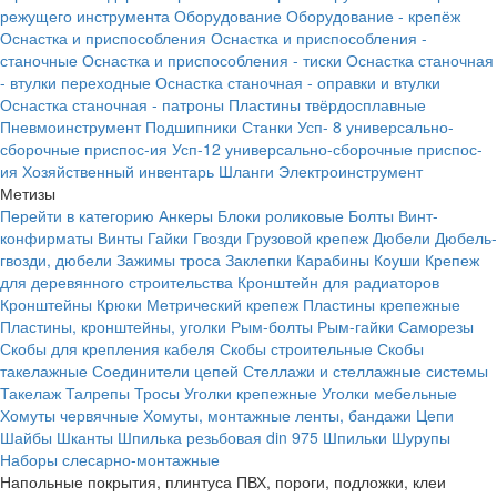
режущего инструмента
Оборудование
Оборудование - крепёж
Оснастка и приспособления
Оснастка и приспособления -
станочные
Оснастка и приспособления - тиски
Оснастка станочная
- втулки переходные
Оснастка станочная - оправки и втулки
Оснастка станочная - патроны
Пластины твёрдосплавные
Пневмоинструмент
Подшипники
Станки
Усп- 8 универсально-
сборочные приспос-ия
Усп-12 универсально-сборочные приспос-
ия
Хозяйственный инвентарь
Шланги
Электроинструмент
Метизы
Перейти в категорию
Анкеры
Блоки роликовые
Болты
Винт-
конфирматы
Винты
Гайки
Гвозди
Грузовой крепеж
Дюбели
Дюбель-
гвозди, дюбели
Зажимы троса
Заклепки
Карабины
Коуши
Крепеж
для деревянного строительства
Кронштейн для радиаторов
Кронштейны
Крюки
Метрический крепеж
Пластины крепежные
Пластины, кронштейны, уголки
Рым-болты
Рым-гайки
Саморезы
Скобы для крепления кабеля
Скобы строительные
Скобы
такелажные
Соединители цепей
Стеллажи и стеллажные системы
Такелаж
Талрепы
Тросы
Уголки крепежные
Уголки мебельные
Хомуты червячные
Хомуты, монтажные ленты, бандажи
Цепи
Шайбы
Шканты
Шпилька резьбовая din 975
Шпильки
Шурупы
Наборы слесарно-монтажные
Напольные покрытия, плинтуса ПВХ, пороги, подложки, клеи