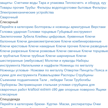
защиты-
Счетчики воды
Тара и упаковка
Теплосчетч. и оборуд. куу
Товары прочие
Трубы-
Фильтры водоподготовки бытовые
Фильтры-
Электромеханические устройства
Сварочный
Слесарный
Перейти в категорию
Болторезы и ножницы арматурные
Верстаки
Головка ударная
Головки торцевые
Губцевый инструмент
Заклепочники
Зубила
Клеймы цифровые, буквенные
Ключи
балонные
Ключи динамометрические
Ключи комбинированные
Ключи крестовые
Ключи накидные
Ключи прочие
Ключи разводные
Ключи разрезные
Ключи рожковые
Ключи свечные
Ключи торцовые
и трубчатые
Ключи трубные
Ключи шарнирные
Ключи
шестигранные (имбусовые)
Молотки и кувалды
Наборы
инструмента
Напильники и надфили
Ножницы по металлу
Ножницы угловые-
Ножовки по металлу
Отвертки
Пинцеты
Пояса и
сумки для инструмента
Развальцовки
Распоры
Струбцины
Съемники подшипников
Тали , лебедки
Тиски
Трубогибы
Труборезы
Экстрамощная стальная угловая струбцина для
сварочных работ kraftool extrem c90 две опорные поверхно
Ящики
слесарные
Спецодежда
Перейти в категорию
Брюки-
Куртки-
Маски, респираторы
Очки