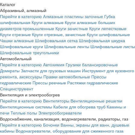
Каталог
Абразивный, алмазный
Перейти в категорию
Алмазные пластины заточные
Губка
шлифовальная
Круги алмазные
Круги алмазные больших
диаметров промышленные
Круги зачистные
Круги лепестковые
Круги отрезные
Круги отрезные, зачистные
Круги шлифовальные
Чашки алмазные
Шлифовальная сетка
Шлифовальная шкурка
Шлифовальные круги
Шлифовальные ленты
Шлифовальные листы
Шлифовальные треугольники
Автомобильный
Перейти в категорию
Автохимия
Грузики балансировочные
Домкраты
Запчасти для грузовых машин
Инструмент для кузовного
ремонта, аксессуары
Правки автомобильные
Прессы
гидравлические
Прессы реечные
Растяжки гидравлические
Специнструмент
Вентиляция и электрообогрев
Перейти в категорию
Вентиляторы
Вентиляционные решетки
Вентиляционные системы
Кабели для обогрева труб
Камины и
печи
Теплые полы
Электрообогреватели
Водоснабжение, канализация, водонагреватели, радиаторы, газ
Перейти в категорию
Бочонки
Ванны, экраны для ванн, душевые
кабины
Водонагреватели, оборудование для сжиженного газа