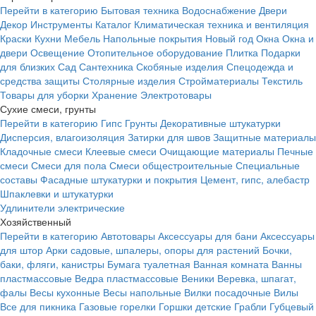
Перейти в категорию
Бытовая техника
Водоснабжение
Двери
Декор
Инструменты
Каталог
Климатическая техника и вентиляция
Краски
Кухни
Мебель
Напольные покрытия
Новый год
Окна
Окна и
двери
Освещение
Отопительное оборудование
Плитка
Подарки
для близких
Сад
Сантехника
Скобяные изделия
Спецодежда и
средства защиты
Столярные изделия
Стройматериалы
Текстиль
Товары для уборки
Хранение
Электротовары
Сухие смеси, грунты
Перейти в категорию
Гипс
Грунты
Декоративные штукатурки
Дисперсия, влагоизоляция
Затирки для швов
Защитные материалы
Кладочные смеси
Клеевые смеси
Очищающие материалы
Печные
смеси
Смеси для пола
Смеси общестроительные
Специальные
составы
Фасадные штукатурки и покрытия
Цемент, гипс, алебастр
Шпаклевки и штукатурки
Удлинители электрические
Хозяйственный
Перейти в категорию
Автотовары
Аксессуары для бани
Аксессуары
для штор
Арки садовые, шпалеры, опоры для растений
Бочки,
баки, фляги, канистры
Бумага туалетная
Ванная комната
Ванны
пластмассовые
Ведра пластмассовые
Веники
Веревка, шпагат,
фалы
Весы кухонные
Весы напольные
Вилки посадочные
Вилы
Все для пикника
Газовые горелки
Горшки детские
Грабли
Губцевый