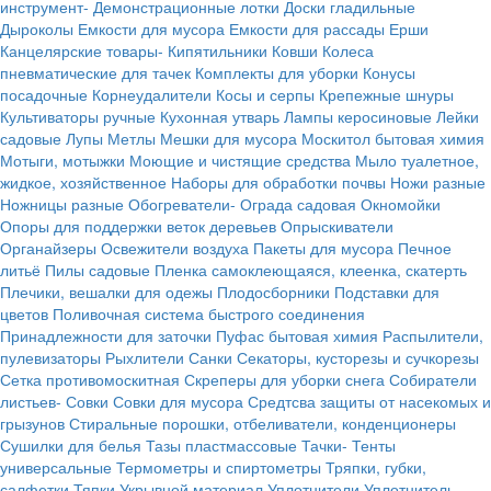
инструмент-
Демонстрационные лотки
Доски гладильные
Дыроколы
Емкости для мусора
Емкости для рассады
Ерши
Канцелярские товары-
Кипятильники
Ковши
Колеса
пневматические для тачек
Комплекты для уборки
Конусы
посадочные
Корнеудалители
Косы и серпы
Крепежные шнуры
Культиваторы ручные
Кухонная утварь
Лампы керосиновые
Лейки
садовые
Лупы
Метлы
Мешки для мусора
Москитол бытовая химия
Мотыги, мотыжки
Моющие и чистящие средства
Мыло туалетное,
жидкое, хозяйственное
Наборы для обработки почвы
Ножи разные
Ножницы разные
Обогреватели-
Ограда садовая
Окномойки
Опоры для поддержки веток деревьев
Опрыскиватели
Органайзеры
Освежители воздуха
Пакеты для мусора
Печное
литьё
Пилы садовые
Пленка самоклеющаяся, клеенка, скатерть
Плечики, вешалки для одежы
Плодосборники
Подставки для
цветов
Поливочная система быстрого соединения
Принадлежности для заточки
Пуфас бытовая химия
Распылители,
пулевизаторы
Рыхлители
Санки
Секаторы, кусторезы и сучкорезы
Сетка противомоскитная
Скреперы для уборки снега
Собиратели
листьев-
Совки
Совки для мусора
Средтсва защиты от насекомых и
грызунов
Стиральные порошки, отбеливатели, конденционеры
Сушилки для белья
Тазы пластмассовые
Тачки-
Тенты
универсальные
Термометры и спиртометры
Тряпки, губки,
салфетки
Тяпки
Укрывной материал
Уплотнители
Уплотнитель