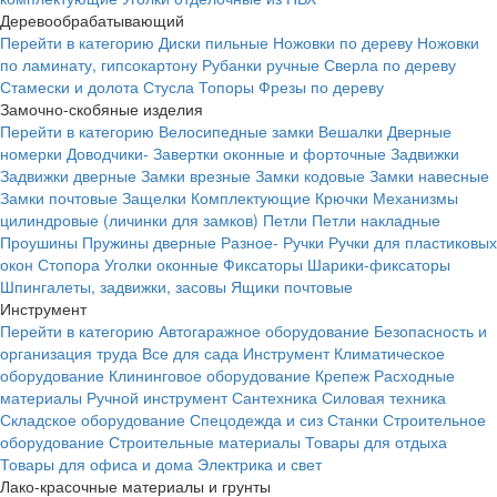
Деревообрабатывающий
Перейти в категорию
Диски пильные
Ножовки по дереву
Ножовки
по ламинату, гипсокартону
Рубанки ручные
Сверла по дереву
Стамески и долота
Стусла
Топоры
Фрезы по дереву
Замочно-скобяные изделия
Перейти в категорию
Велосипедные замки
Вешалки
Дверные
номерки
Доводчики-
Завертки оконные и форточные
Задвижки
Задвижки дверные
Замки врезные
Замки кодовые
Замки навесные
Замки почтовые
Защелки
Комплектующие
Крючки
Механизмы
цилиндровые (личинки для замков)
Петли
Петли накладные
Проушины
Пружины дверные
Разное-
Ручки
Ручки для пластиковых
окон
Стопора
Уголки оконные
Фиксаторы
Шарики-фиксаторы
Шпингалеты, задвижки, засовы
Ящики почтовые
Инструмент
Перейти в категорию
Автогаражное оборудование
Безопасность и
организация труда
Все для сада
Инструмент
Климатическое
оборудование
Клининговое оборудование
Крепеж
Расходные
материалы
Ручной инструмент
Сантехника
Силовая техника
Складское оборудование
Спецодежда и сиз
Станки
Строительное
оборудование
Строительные материалы
Товары для отдыха
Товары для офиса и дома
Электрика и свет
Лако-красочные материалы и грунты