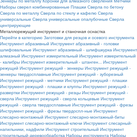
Зенкеры по металлу
Коронки для алмазного сверления
Метчики
Наборы сверел комбинированные
Плашки
Сверла по бетону
Сверла по металлу
Сверла по стеклу и кафелю
Сверла
универсальные
Сверла универсальные опалубочные
Сверла
центрирующие
Металлорежущий инструмент и станочная оснастка
Перейти в категорию
Заготовки для резцов и осевого инструмента
Инструмент абразивный
Инструмент абразивный - головки
шлифовальные
Инструмент абразивный - шлифшкурка
Инструмент
алмазный
Инструмент измерительный
Инструмент измерительный
- калибры
Инструмент измерительный - штанген...
Инструмент
режущий
Инструмент режущий - зенкеры
Инструмент режущий -
зенкеры твердосплавные
Инструмент режущий - зуборезный
Инструмент режущий - метчики
Инструмент режущий - плашки
Инструмент режущий - плашки и клуппы
Инструмент режущий -
развертки
Инструмент режущий - резцы
Инструмент режущий -
сверла
Инструмент режущий - сверла кольцевые
Инструмент
режущий - сверла твердосплавные
Инструмент режущий - фрезы
Инструмент режущий - фрезы твердоспл-ные
Инструмент
слесарно-монтажный
Инструмент слесарно-монтажный-биты
Инструмент слесарно-монтажный-ключи
Инструмент слесарный-
напильники, надфили
Инструмент строительный
Инструмент
строительный-деревообработка
Наборы инструмента
Наборы