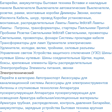
Батарейки, аккумуляторы
Бытовая техника
Вставки и накладные
панели
Выключатели
Выключатели автоматические
Выключатели,
розетки, рамки, монтажные коробки
Диммеры
Звонки, кнопки
Изолента
Кабель, шнур, провод
Коробки установочные,
монтажные, распределительные
Лампы
Лампы ledcraft
Лампы-
Лампы-
Патроны, трансформаторы, стартеры
Паяльники
Припой
Пробники
Розетки
Светильники ledcraft
Светильники, прожекторы
Светильники, прожекторы, фонари
Системы прокладки кабеля
Трансформаторы для ламп
Удлинители электрические-
Удлинители, колодки, вилки, тройники, силовые разъемы
Управление светом
Устройства защитного отключения (УЗО)
Шины
нулевые
Шины нулевые-
Шины соединительные
Щитки, ящики,
боксы, крепежные элементы
Щиты распределительные
Электроприборы
Элементы питания, звонки
Электротехнический
Перейти в категорию
Автотранспорт
Аксессуары для
канализационной системы
Аксессуары для электроинструментов
Антенны и спутниковые технологии
Аппаратура
пускорегулирующая
Аппаратура пускорегулирующая для
освещения
Арматура кабельная/изоляционные материалы
Арматура трубная, распределение, контроль давления
Батарейки,
аккумуляторы, зарядные устройства
Бытовая техника крупная