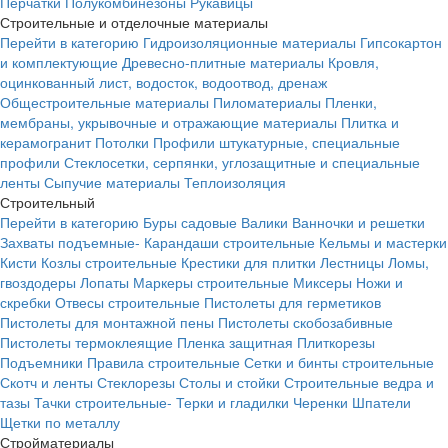
Перчатки
Полукомбинезоны
Рукавицы
Строительные и отделочные материалы
Перейти в категорию
Гидроизоляционные материалы
Гипсокартон
и комплектующие
Древесно-плитные материалы
Кровля,
оцинкованный лист, водосток, водоотвод, дренаж
Общестроительные материалы
Пиломатериалы
Пленки,
мембраны, укрывочные и отражающие материалы
Плитка и
керамогранит
Потолки
Профили штукатурные, специальные
профили
Стеклосетки, серпянки, углозащитные и специальные
ленты
Сыпучие материалы
Теплоизоляция
Строительный
Перейти в категорию
Буры садовые
Валики
Ванночки и решетки
Захваты подъемные-
Карандаши строительные
Кельмы и мастерки
Кисти
Козлы строительные
Крестики для плитки
Лестницы
Ломы,
гвоздодеры
Лопаты
Маркеры строительные
Миксеры
Ножи и
скребки
Отвесы строительные
Пистолеты для герметиков
Пистолеты для монтажной пены
Пистолеты скобозабивные
Пистолеты термоклеящие
Пленка защитная
Плиткорезы
Подъемники
Правила строительные
Сетки и бинты строительные
Скотч и ленты
Стеклорезы
Столы и стойки
Строительные ведра и
тазы
Тачки строительные-
Терки и гладилки
Черенки
Шпатели
Щетки по металлу
Стройматериалы