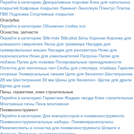
Перейти в категорию
Декоративные порожки
Клеи для напольных
покрытий
Ковровые покрытия
Ламинат
Линолеум
Плинтус
Плитка
ПВХ
Подложка
Спортивные покрытия
Опалубка
Перейти в категорию
Объемная стойка хси
Оснастка, запчасти
Перейти в категорию
Sds-max
Sds-plus
Биты
Коронки
Коронки для
алмазного сверления
Леска для триммера
Насадки для
гравировальных машин
Насадки для реноватора
Ножи для
газонокосилок
Ножи для измельчителей
Патроны
Пилки для
лобзика
Пилки для ножовки
Полировальные принадлежности
Полотна для ленточных пил
Скобы для степлера, плайера
Тарелки
опорные
Универсальные смазки
Цепи для бензопил
Шестигранник
28 мм
Шестигранник 30 мм
Шины для бензопил-
Щетки для дрели
Щетки для ушм
Пены, герметики, клеи строительные
Перейти в категорию
Герметики
Жидкие гвозди
Клеи строительные
Монтажные пены
Пена монтажная
Пневмоинструмент
Перейти в категорию
Для компрессоров и пневмоинструмента-
Пневмоинструментальные наборы-
Пневмокраскопульты-
Ремкомплекты и оснастка для пневмоинструмента
Шланги и
фитинги
Элементы пневмоподготовки