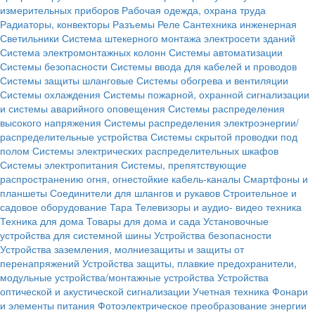
измерительных приборов
Рабочая одежда, охрана труда
Радиаторы, конвекторы
Разъемы
Реле
Сантехника инженерная
Светильники
Система штекерного монтажа электросети зданий
Система электромонтажных колонн
Системы автоматизации
Системы безопасности
Системы ввода для кабелей и проводов
Системы защиты шланговые
Системы обогрева и вентиляции
Системы охлаждения
Системы пожарной, охранной сигнализации
и системы аварийного оповещения
Системы распределения
высокого напряжения
Системы распределения электроэнергии/
распределительные устройства
Системы скрытой проводки под
полом
Системы электрических распределительных шкафов
Системы электропитания
Системы, препятствующие
распространению огня, огнестойкие кабель-каналы
Смартфоны и
планшеты
Соединители для шлангов и рукавов
Строительное и
садовое оборудование
Тара
Телевизоры и аудио- видео техника
Техника для дома
Товары для дома и сада
Установочные
устройства для системной шины
Устройства безопасности
Устройства заземления, молниезащиты и защиты от
перенапряжений
Устройства защиты, плавкие предохранители,
модульные устройства/монтажные устройства
Устройства
оптической и акустической сигнализации
Учетная техника
Фонари
и элементы питания
Фотоэлектрическое преобразование энергии