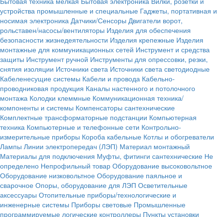
Бытовая техника мелкая
Бытовая электроника
Вилки, розетки и
устройства промышленные и специальные
Гаджеты, портативная и
носимая электроника
Датчики/Сенсоры
Двигатели ворот,
рольставен/насосы/вентиляторы
Изделия для обеспечения
безопасности жизнедеятельности
Изделия крепежные
Изделия
монтажные для коммуникационных сетей
Инструмент и средства
защиты
Инструмент ручной
Инструменты для опрессовки, резки,
снятия изоляции
Источники света
Источники света светодиодные
Кабеленесущие системы
Кабели и провода
Кабельно-
проводниковая продукция
Каналы настенного и потолочного
монтажа
Колодки клеммные
Коммуникационная техника/
компоненты и системы
Компенсаторы сантехнические
Комплектные трансформаторные подстанции
Компьютерная
техника
Компьютерные и телефонные сети
Контрольно-
измерительные приборы
Короба кабельные
Котлы и обогреватели
Лампы
Линии электропередач (ЛЭП)
Материал монтажный
Материалы для подключения
Муфты, фитинги сантехнические
Не
определено
Непрофильный товар
Оборудование высоковольтное
Оборудование низковольтное
Оборудование паяльное и
сварочное
Опоры, оборудование для ЛЭП
Осветительные
аксессуары
Отопительные приборы/технологические и
инженерные системы
Приборы световые
Промышленные
программируемые логические контроллеры
Пункты установки