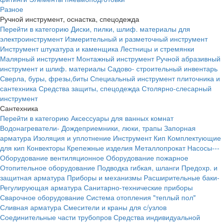
Разное
Ручной инструмент, оснастка, спецодежда
Перейти в категорию
Диски, пилки, шлиф. материалы для
электроинструмент
Измерительный и разметочный инструмент
Инструмент штукатура и каменщика
Лестницы и стремянки
Малярный инструмент
Монтажный инструмент
Ручной абразивный
инструмент и шлиф. материалы
Садово- строительный инвентарь
Сверла, буры, фрезы,биты
Специальный инструмент плиточника и
сантехника
Средства защиты, спецодежда
Столярно-слесарный
инструмент
Сантехника
Перейти в категорию
Аксессуары для ванных комнат
Водонагреватели-
Дождеприемники, люки, трапы
Запорная
арматура
Изоляция и уплотнение
Инструмент
Кип
Комплектующие
для кип
Конвекторы
Крепежные изделия
Металлопрокат
Насосы---
Оборудование вентиляционное
Оборудование пожарное
Отопительное оборудование
Подводка гибкая, шланги
Предохр. и
защитная арматура
Приборы и механизмы
Расширительные баки-
Регулирующая арматура
Санитарно-технические приборы
Сварочное оборудование
Система отопления "теплый пол"
Сливная арматура
Смесители и краны для с/узлов
Соединительные части трубопров
Средства индивидуальной