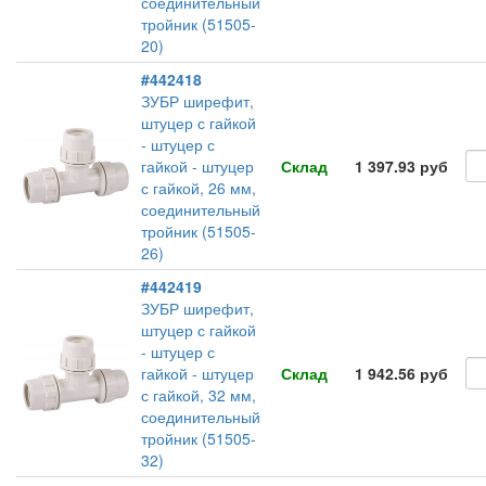
соединительный
тройник (51505-
20)
#442418
ЗУБР ширефит,
штуцер с гайкой
- штуцер с
гайкой - штуцер
Склад
1 397.93 руб
с гайкой, 26 мм,
соединительный
тройник (51505-
26)
#442419
ЗУБР ширефит,
штуцер с гайкой
- штуцер с
гайкой - штуцер
Склад
1 942.56 руб
с гайкой, 32 мм,
соединительный
тройник (51505-
32)