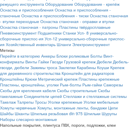
режущего инструмента
Оборудование
Оборудование - крепёж
Оснастка и приспособления
Оснастка и приспособления -
станочные
Оснастка и приспособления - тиски
Оснастка станочная
- втулки переходные
Оснастка станочная - оправки и втулки
Оснастка станочная - патроны
Пластины твёрдосплавные
Пневмоинструмент
Подшипники
Станки
Усп- 8 универсально-
сборочные приспос-ия
Усп-12 универсально-сборочные приспос-
ия
Хозяйственный инвентарь
Шланги
Электроинструмент
Метизы
Перейти в категорию
Анкеры
Блоки роликовые
Болты
Винт-
конфирматы
Винты
Гайки
Гвозди
Грузовой крепеж
Дюбели
Дюбель-
гвозди, дюбели
Зажимы троса
Заклепки
Карабины
Коуши
Крепеж
для деревянного строительства
Кронштейн для радиаторов
Кронштейны
Крюки
Метрический крепеж
Пластины крепежные
Пластины, кронштейны, уголки
Рым-болты
Рым-гайки
Саморезы
Скобы для крепления кабеля
Скобы строительные
Скобы
такелажные
Соединители цепей
Стеллажи и стеллажные системы
Такелаж
Талрепы
Тросы
Уголки крепежные
Уголки мебельные
Хомуты червячные
Хомуты, монтажные ленты, бандажи
Цепи
Шайбы
Шканты
Шпилька резьбовая din 975
Шпильки
Шурупы
Наборы слесарно-монтажные
Напольные покрытия, плинтуса ПВХ, пороги, подложки, клеи