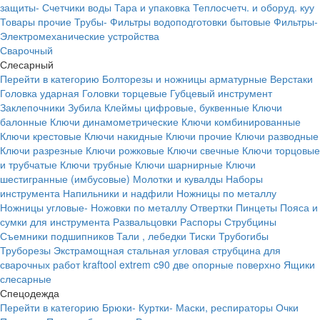
защиты-
Счетчики воды
Тара и упаковка
Теплосчетч. и оборуд. куу
Товары прочие
Трубы-
Фильтры водоподготовки бытовые
Фильтры-
Электромеханические устройства
Сварочный
Слесарный
Перейти в категорию
Болторезы и ножницы арматурные
Верстаки
Головка ударная
Головки торцевые
Губцевый инструмент
Заклепочники
Зубила
Клеймы цифровые, буквенные
Ключи
балонные
Ключи динамометрические
Ключи комбинированные
Ключи крестовые
Ключи накидные
Ключи прочие
Ключи разводные
Ключи разрезные
Ключи рожковые
Ключи свечные
Ключи торцовые
и трубчатые
Ключи трубные
Ключи шарнирные
Ключи
шестигранные (имбусовые)
Молотки и кувалды
Наборы
инструмента
Напильники и надфили
Ножницы по металлу
Ножницы угловые-
Ножовки по металлу
Отвертки
Пинцеты
Пояса и
сумки для инструмента
Развальцовки
Распоры
Струбцины
Съемники подшипников
Тали , лебедки
Тиски
Трубогибы
Труборезы
Экстрамощная стальная угловая струбцина для
сварочных работ kraftool extrem c90 две опорные поверхно
Ящики
слесарные
Спецодежда
Перейти в категорию
Брюки-
Куртки-
Маски, респираторы
Очки