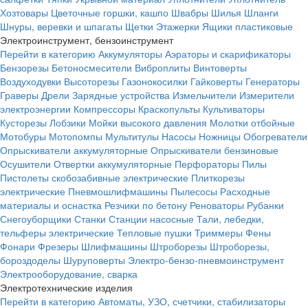
Хозтовары
Цветочные горшки, кашпо
Швабры
Шилья
Шланги
Шнуры, веревки и шпагаты
Щетки
Этажерки
Ящики пластиковые
Электроинструмент, бензоинструмент
Перейти в категорию
Аккумуляторы
Аэраторы и скарификаторы
Бензорезы
Бетоносмесители
Виброплиты
Винтоверты
Воздуходувки
Высоторезы
Газонокосилки
Гайковерты
Генераторы
Граверы
Дрели
Зарядные устройства
Измельчители
Измерители
электроэнергии
Компрессоры
Краскопульты
Культиваторы
Кусторезы
Лобзики
Мойки высокого давления
Молотки отбойные
Мотобуры
Мотопомпы
Мультитулы
Насосы
Ножницы
Обогреватели
Опрыскиватели аккумуляторные
Опрыскиватели бензиновые
Осушители
Отвертки аккумуляторные
Перфораторы
Пилы
Пистолеты скобозабивные электрические
Плиткорезы
электрические
Пневмошлифмашины
Пылесосы
Расходные
материалы и оснастка
Резчики по бетону
Реноваторы
Рубанки
Снегоуборщики
Станки
Станции насосные
Тали, лебедки,
тельферы электрические
Тепловые пушки
Триммеры
Фены
Фонари
Фрезеры
Шлифмашины
Штроборезы
Штроборезы,
бороздоделы
Шуруповерты
Электро-бензо-пневмоинструмент
Электрооборудование, сварка
Электротехнические изделия
Перейти в категорию
Автоматы, УЗО, счетчики, стабилизаторы