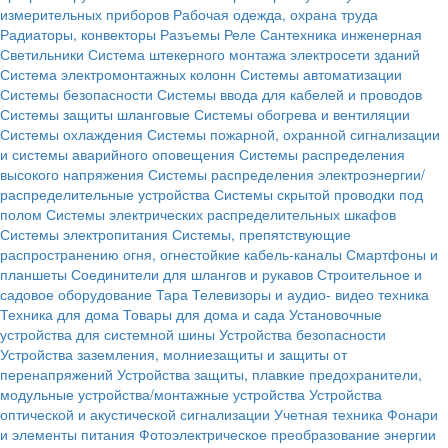
измерительных приборов
Рабочая одежда, охрана труда
Радиаторы, конвекторы
Разъемы
Реле
Сантехника инженерная
Светильники
Система штекерного монтажа электросети зданий
Система электромонтажных колонн
Системы автоматизации
Системы безопасности
Системы ввода для кабелей и проводов
Системы защиты шланговые
Системы обогрева и вентиляции
Системы охлаждения
Системы пожарной, охранной сигнализации
и системы аварийного оповещения
Системы распределения
высокого напряжения
Системы распределения электроэнергии/
распределительные устройства
Системы скрытой проводки под
полом
Системы электрических распределительных шкафов
Системы электропитания
Системы, препятствующие
распространению огня, огнестойкие кабель-каналы
Смартфоны и
планшеты
Соединители для шлангов и рукавов
Строительное и
садовое оборудование
Тара
Телевизоры и аудио- видео техника
Техника для дома
Товары для дома и сада
Установочные
устройства для системной шины
Устройства безопасности
Устройства заземления, молниезащиты и защиты от
перенапряжений
Устройства защиты, плавкие предохранители,
модульные устройства/монтажные устройства
Устройства
оптической и акустической сигнализации
Учетная техника
Фонари
и элементы питания
Фотоэлектрическое преобразование энергии