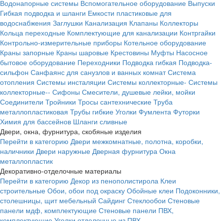
Водонапорные системы
Вспомогательное оборудование
Выпуски
Гибкая подводка и шланги
Емкости пластиковые для
водоснабжения
Заглушки
Канализация
Клапаны
Коллекторы
Кольца переходные
Комплектующие для канализации
Контргайки
Контрольно-измерительные приборы
Котельное оборудование
Краны запорные
Краны шаровые
Крестовины
Муфты
Насосное
бытовое оборудование
Переходники
Подводка гибкая
Подводка-
сильфон
Санфаянс для санузлов и ванных комнат
Система
отопления
Системы инсталяции
Системы коллекторные-
Системы
коллекторные--
Сифоны
Смесители, душевые лейки, мойки
Соединители
Тройники
Тросы сантехнические
Труба
металлопластиковая
Трубы гибкие
Уголки
Фумлента
Футорки
Химия для бассейнов
Шланги сливные
Двери, окна, фурнитура, скобяные изделия
Перейти в категорию
Двери межкомнатные, полотна, коробки,
наличники
Двери наружные
Дверная фурнитура
Окна
металлопластик
Декоративно-отделочные материалы
Перейти в категорию
Декор из пенополистирола
Клеи
строительные
Обои, обои под окраску
Обойные клеи
Подоконники,
столешницы, щит мебельный
Сайдинг
Стеклообои
Стеновые
панели мдф, комплектующие
Стеновые панели ПВХ,
комплектующие
Уголки отделочные из ПВХ