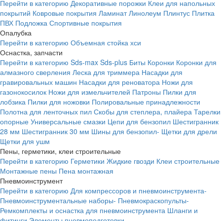
Перейти в категорию
Декоративные порожки
Клеи для напольных
покрытий
Ковровые покрытия
Ламинат
Линолеум
Плинтус
Плитка
ПВХ
Подложка
Спортивные покрытия
Опалубка
Перейти в категорию
Объемная стойка хси
Оснастка, запчасти
Перейти в категорию
Sds-max
Sds-plus
Биты
Коронки
Коронки для
алмазного сверления
Леска для триммера
Насадки для
гравировальных машин
Насадки для реноватора
Ножи для
газонокосилок
Ножи для измельчителей
Патроны
Пилки для
лобзика
Пилки для ножовки
Полировальные принадлежности
Полотна для ленточных пил
Скобы для степлера, плайера
Тарелки
опорные
Универсальные смазки
Цепи для бензопил
Шестигранник
28 мм
Шестигранник 30 мм
Шины для бензопил-
Щетки для дрели
Щетки для ушм
Пены, герметики, клеи строительные
Перейти в категорию
Герметики
Жидкие гвозди
Клеи строительные
Монтажные пены
Пена монтажная
Пневмоинструмент
Перейти в категорию
Для компрессоров и пневмоинструмента-
Пневмоинструментальные наборы-
Пневмокраскопульты-
Ремкомплекты и оснастка для пневмоинструмента
Шланги и
фитинги
Элементы пневмоподготовки