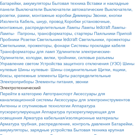
Батарейки, аккумуляторы
Бытовая техника
Вставки и накладные
панели
Выключатели
Выключатели автоматические
Выключатели,
розетки, рамки, монтажные коробки
Диммеры
Звонки, кнопки
Изолента
Кабель, шнур, провод
Коробки установочные,
монтажные, распределительные
Лампы
Лампы ledcraft
Лампы-
Лампы-
Патроны, трансформаторы, стартеры
Паяльники
Припой
Пробники
Розетки
Светильники ledcraft
Светильники, прожекторы
Светильники, прожекторы, фонари
Системы прокладки кабеля
Трансформаторы для ламп
Удлинители электрические-
Удлинители, колодки, вилки, тройники, силовые разъемы
Управление светом
Устройства защитного отключения (УЗО)
Шины
нулевые
Шины нулевые-
Шины соединительные
Щитки, ящики,
боксы, крепежные элементы
Щиты распределительные
Электроприборы
Элементы питания, звонки
Электротехнический
Перейти в категорию
Автотранспорт
Аксессуары для
канализационной системы
Аксессуары для электроинструментов
Антенны и спутниковые технологии
Аппаратура
пускорегулирующая
Аппаратура пускорегулирующая для
освещения
Арматура кабельная/изоляционные материалы
Арматура трубная, распределение, контроль давления
Батарейки,
аккумуляторы, зарядные устройства
Бытовая техника крупная