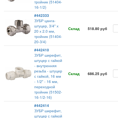
тройник (51404-
16-1/2)
#442333
ЗУБР цанга-
штуцер, 3/4" х
Склад
518.80 руб
20 х 2.0 мм,
тройник (51404-
20-3/4)
#442410
ЗУБР ширефит,
штуцер с гайкой
- внутренняя
резьба - штуцер
Склад
686.25 руб
с гайкой, 16 мм
- 1/2" - 16 мм,
переходной
тройник (51502-
16-1/2-16)
#442414
ЗУБР ширефит,
штуцер с гайкой