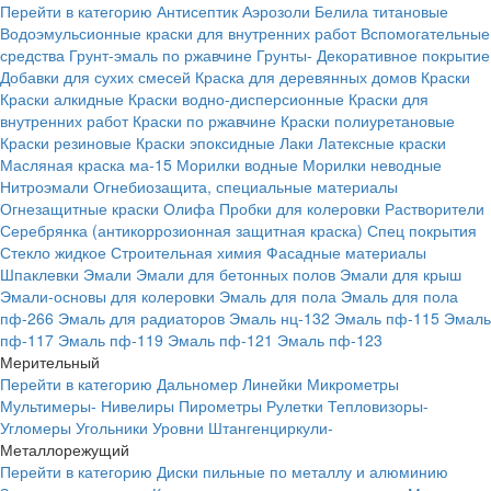
Перейти в категорию
Антисептик
Аэрозоли
Белила титановые
Водоэмульсионные краски для внутренних работ
Вспомогательные
средства
Грунт-эмаль по ржавчине
Грунты-
Декоративное покрытие
Добавки для сухих смесей
Краска для деревянных домов
Краски
Краски алкидные
Краски водно-дисперсионные
Краски для
внутренних работ
Краски по ржавчине
Краски полиуретановые
Краски резиновые
Краски эпоксидные
Лаки
Латексные краски
Масляная краска ма-15
Морилки водные
Морилки неводные
Нитроэмали
Огнебиозащита, специальные материалы
Огнезащитные краски
Олифа
Пробки для колеровки
Растворители
Серебрянка (антикоррозионная защитная краска)
Спец покрытия
Стекло жидкое
Строительная химия
Фасадные материалы
Шпаклевки
Эмали
Эмали для бетонных полов
Эмали для крыш
Эмали-основы для колеровки
Эмаль для пола
Эмаль для пола
пф-266
Эмаль для радиаторов
Эмаль нц-132
Эмаль пф-115
Эмаль
пф-117
Эмаль пф-119
Эмаль пф-121
Эмаль пф-123
Мерительный
Перейти в категорию
Дальномер
Линейки
Микрометры
Мультимеры-
Нивелиры
Пирометры
Рулетки
Тепловизоры-
Угломеры
Угольники
Уровни
Штангенциркули-
Металлорежущий
Перейти в категорию
Диски пильные по металлу и алюминию