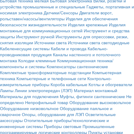
Бытовая техника мелкая
Бытовая электроника
Вилки, розетки и
устройства промышленные и специальные
Гаджеты, портативная и
носимая электроника
Датчики/Сенсоры
Двигатели ворот,
рольставен/насосы/вентиляторы
Изделия для обеспечения
безопасности жизнедеятельности
Изделия крепежные
Изделия
монтажные для коммуникационных сетей
Инструмент и средства
защиты
Инструмент ручной
Инструменты для опрессовки, резки,
снятия изоляции
Источники света
Источники света светодиодные
Кабеленесущие системы
Кабели и провода
Кабельно-
проводниковая продукция
Каналы настенного и потолочного
монтажа
Колодки клеммные
Коммуникационная техника/
компоненты и системы
Компенсаторы сантехнические
Комплектные трансформаторные подстанции
Компьютерная
техника
Компьютерные и телефонные сети
Контрольно-
измерительные приборы
Короба кабельные
Котлы и обогреватели
Лампы
Линии электропередач (ЛЭП)
Материал монтажный
Материалы для подключения
Муфты, фитинги сантехнические
Не
определено
Непрофильный товар
Оборудование высоковольтное
Оборудование низковольтное
Оборудование паяльное и
сварочное
Опоры, оборудование для ЛЭП
Осветительные
аксессуары
Отопительные приборы/технологические и
инженерные системы
Приборы световые
Промышленные
программируемые логические контроллеры
Пункты установки