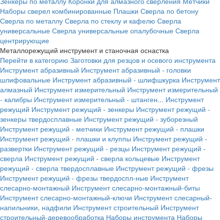
Зенкеры по металлу
Коронки для алмазного сверления
Метчики
Наборы сверел комбинированные
Плашки
Сверла по бетону
Сверла по металлу
Сверла по стеклу и кафелю
Сверла
универсальные
Сверла универсальные опалубочные
Сверла
центрирующие
Металлорежущий инструмент и станочная оснастка
Перейти в категорию
Заготовки для резцов и осевого инструмента
Инструмент абразивный
Инструмент абразивный - головки
шлифовальные
Инструмент абразивный - шлифшкурка
Инструмент
алмазный
Инструмент измерительный
Инструмент измерительный
- калибры
Инструмент измерительный - штанген...
Инструмент
режущий
Инструмент режущий - зенкеры
Инструмент режущий -
зенкеры твердосплавные
Инструмент режущий - зуборезный
Инструмент режущий - метчики
Инструмент режущий - плашки
Инструмент режущий - плашки и клуппы
Инструмент режущий -
развертки
Инструмент режущий - резцы
Инструмент режущий -
сверла
Инструмент режущий - сверла кольцевые
Инструмент
режущий - сверла твердосплавные
Инструмент режущий - фрезы
Инструмент режущий - фрезы твердоспл-ные
Инструмент
слесарно-монтажный
Инструмент слесарно-монтажный-биты
Инструмент слесарно-монтажный-ключи
Инструмент слесарный-
напильники, надфили
Инструмент строительный
Инструмент
строительный-деревообработка
Наборы инструмента
Наборы