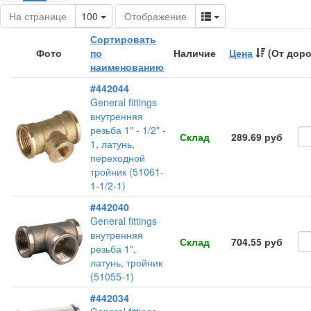
Toggle Dropdown
Toggle Dropdown
На странице
100
Отображение
Сортировать
Фото
по
Наличие
Цена
(От доро
наименованию
#442044
General fittings
внутренняя
резьба 1" - 1/2" -
Склад
289.69 руб
1, латунь,
переходной
тройник (51061-
1-1/2-1)
#442040
General fittings
внутренняя
Склад
704.55 руб
резьба 1",
латунь, тройник
(51055-1)
#442034