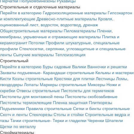
Перчатки
Полукомбинезоны
Рукавицы
Строительные и отделочные материалы
Перейти в категорию
Гидроизоляционные материалы
Гипсокартон
и комплектующие
Древесно-плитные материалы
Кровля,
оцинкованный лист, водосток, водоотвод, дренаж
Общестроительные материалы
Пиломатериалы
Пленки,
мембраны, укрывочные и отражающие материалы
Плитка и
керамогранит
Потолки
Профили штукатурные, специальные
профили
Стеклосетки, серпянки, углозащитные и специальные
ленты
Сыпучие материалы
Теплоизоляция
Строительный
Перейти в категорию
Буры садовые
Валики
Ванночки и решетки
Захваты подъемные-
Карандаши строительные
Кельмы и мастерки
Кисти
Козлы строительные
Крестики для плитки
Лестницы
Ломы,
гвоздодеры
Лопаты
Маркеры строительные
Миксеры
Ножи и
скребки
Отвесы строительные
Пистолеты для герметиков
Пистолеты для монтажной пены
Пистолеты скобозабивные
Пистолеты термоклеящие
Пленка защитная
Плиткорезы
Подъемники
Правила строительные
Сетки и бинты строительные
Скотч и ленты
Стеклорезы
Столы и стойки
Строительные ведра и
тазы
Тачки строительные-
Терки и гладилки
Черенки
Шпатели
Щетки по металлу
Стройматериалы