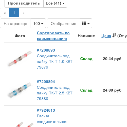
Toggle Dropdown
Производитель
Все (41)
(current)
«
1
»
Toggle Dropdown
Toggle Dropdown
На странице
100
Отображение
Сортировать по
Фото
Наличие
Цена
(От 
наименованию
#7208893
Соединитель под
Склад
20.44 руб
пайку ПК-Т 1.0 КВТ
79879
#7208894
Соединитель под
Склад
24.89 руб
пайку ПК-Т 2.5 КВТ
79880
#7924613
Гильза
соединительная