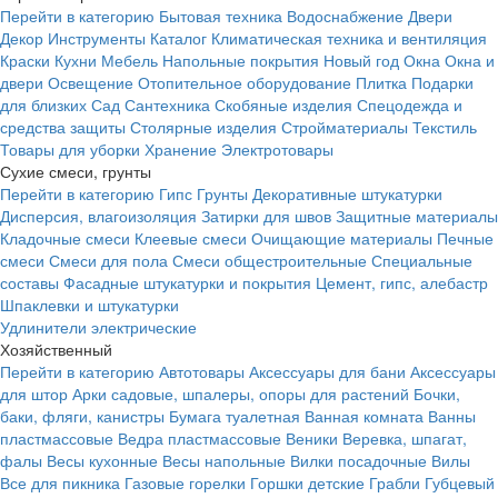
Перейти в категорию
Бытовая техника
Водоснабжение
Двери
Декор
Инструменты
Каталог
Климатическая техника и вентиляция
Краски
Кухни
Мебель
Напольные покрытия
Новый год
Окна
Окна и
двери
Освещение
Отопительное оборудование
Плитка
Подарки
для близких
Сад
Сантехника
Скобяные изделия
Спецодежда и
средства защиты
Столярные изделия
Стройматериалы
Текстиль
Товары для уборки
Хранение
Электротовары
Сухие смеси, грунты
Перейти в категорию
Гипс
Грунты
Декоративные штукатурки
Дисперсия, влагоизоляция
Затирки для швов
Защитные материалы
Кладочные смеси
Клеевые смеси
Очищающие материалы
Печные
смеси
Смеси для пола
Смеси общестроительные
Специальные
составы
Фасадные штукатурки и покрытия
Цемент, гипс, алебастр
Шпаклевки и штукатурки
Удлинители электрические
Хозяйственный
Перейти в категорию
Автотовары
Аксессуары для бани
Аксессуары
для штор
Арки садовые, шпалеры, опоры для растений
Бочки,
баки, фляги, канистры
Бумага туалетная
Ванная комната
Ванны
пластмассовые
Ведра пластмассовые
Веники
Веревка, шпагат,
фалы
Весы кухонные
Весы напольные
Вилки посадочные
Вилы
Все для пикника
Газовые горелки
Горшки детские
Грабли
Губцевый