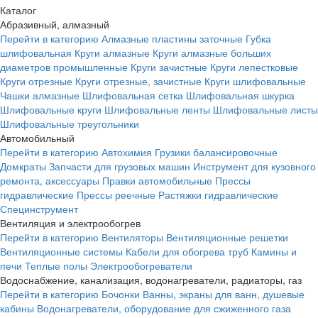
Каталог
Абразивный, алмазный
Перейти в категорию
Алмазные пластины заточные
Губка
шлифовальная
Круги алмазные
Круги алмазные больших
диаметров промышленные
Круги зачистные
Круги лепестковые
Круги отрезные
Круги отрезные, зачистные
Круги шлифовальные
Чашки алмазные
Шлифовальная сетка
Шлифовальная шкурка
Шлифовальные круги
Шлифовальные ленты
Шлифовальные листы
Шлифовальные треугольники
Автомобильный
Перейти в категорию
Автохимия
Грузики балансировочные
Домкраты
Запчасти для грузовых машин
Инструмент для кузовного
ремонта, аксессуары
Правки автомобильные
Прессы
гидравлические
Прессы реечные
Растяжки гидравлические
Специнструмент
Вентиляция и электрообогрев
Перейти в категорию
Вентиляторы
Вентиляционные решетки
Вентиляционные системы
Кабели для обогрева труб
Камины и
печи
Теплые полы
Электрообогреватели
Водоснабжение, канализация, водонагреватели, радиаторы, газ
Перейти в категорию
Бочонки
Ванны, экраны для ванн, душевые
кабины
Водонагреватели, оборудование для сжиженного газа