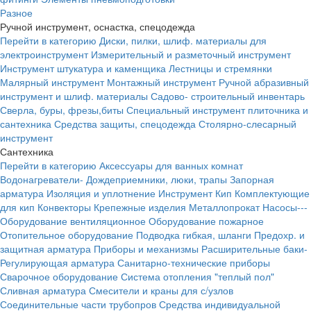
Разное
Ручной инструмент, оснастка, спецодежда
Перейти в категорию
Диски, пилки, шлиф. материалы для
электроинструмент
Измерительный и разметочный инструмент
Инструмент штукатура и каменщика
Лестницы и стремянки
Малярный инструмент
Монтажный инструмент
Ручной абразивный
инструмент и шлиф. материалы
Садово- строительный инвентарь
Сверла, буры, фрезы,биты
Специальный инструмент плиточника и
сантехника
Средства защиты, спецодежда
Столярно-слесарный
инструмент
Сантехника
Перейти в категорию
Аксессуары для ванных комнат
Водонагреватели-
Дождеприемники, люки, трапы
Запорная
арматура
Изоляция и уплотнение
Инструмент
Кип
Комплектующие
для кип
Конвекторы
Крепежные изделия
Металлопрокат
Насосы---
Оборудование вентиляционное
Оборудование пожарное
Отопительное оборудование
Подводка гибкая, шланги
Предохр. и
защитная арматура
Приборы и механизмы
Расширительные баки-
Регулирующая арматура
Санитарно-технические приборы
Сварочное оборудование
Система отопления "теплый пол"
Сливная арматура
Смесители и краны для с/узлов
Соединительные части трубопров
Средства индивидуальной