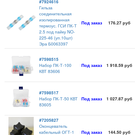
#7924616
Гильза
соединительная
изолированная
Под заказ
176.27 руб
термоус. ГСИ ПК-Т
2.5 под пайку NO-
225-46 (уп.10шт)
Эра Б0063397
#7598515
Набор ПК-Т-100
Под заказ
1 918.59 руб
КВТ 83606
#7598517
Набор ПК-Т-50 КВТ
Под заказ
1 027.87 руб
83605
#7205827
Оконцеватель
кабельный ОГТ-1
Под заказ
144.50 руб