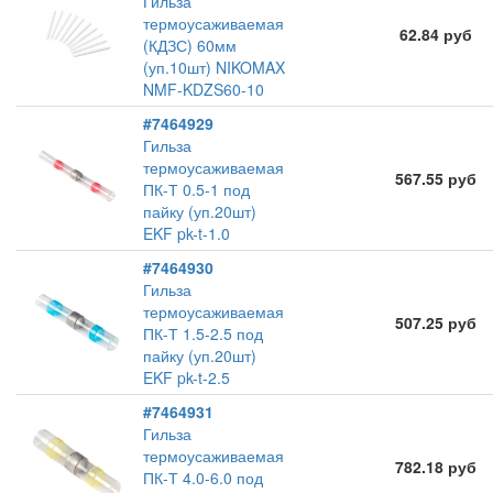
Гильза
термоусаживаемая
62.84 руб
(КДЗС) 60мм
(уп.10шт) NIKOMAX
NMF-KDZS60-10
#7464929
Гильза
термоусаживаемая
567.55 руб
ПК-Т 0.5-1 под
пайку (уп.20шт)
EKF pk-t-1.0
#7464930
Гильза
термоусаживаемая
507.25 руб
ПК-Т 1.5-2.5 под
пайку (уп.20шт)
EKF pk-t-2.5
#7464931
Гильза
термоусаживаемая
782.18 руб
ПК-Т 4.0-6.0 под