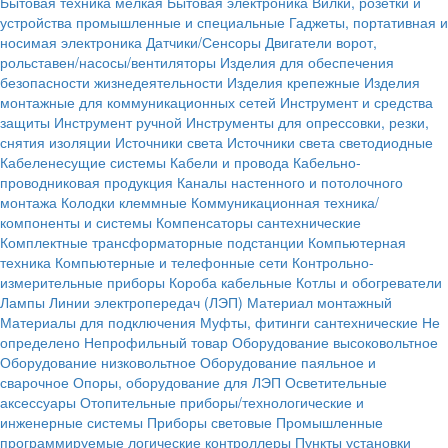
Бытовая техника мелкая
Бытовая электроника
Вилки, розетки и
устройства промышленные и специальные
Гаджеты, портативная и
носимая электроника
Датчики/Сенсоры
Двигатели ворот,
рольставен/насосы/вентиляторы
Изделия для обеспечения
безопасности жизнедеятельности
Изделия крепежные
Изделия
монтажные для коммуникационных сетей
Инструмент и средства
защиты
Инструмент ручной
Инструменты для опрессовки, резки,
снятия изоляции
Источники света
Источники света светодиодные
Кабеленесущие системы
Кабели и провода
Кабельно-
проводниковая продукция
Каналы настенного и потолочного
монтажа
Колодки клеммные
Коммуникационная техника/
компоненты и системы
Компенсаторы сантехнические
Комплектные трансформаторные подстанции
Компьютерная
техника
Компьютерные и телефонные сети
Контрольно-
измерительные приборы
Короба кабельные
Котлы и обогреватели
Лампы
Линии электропередач (ЛЭП)
Материал монтажный
Материалы для подключения
Муфты, фитинги сантехнические
Не
определено
Непрофильный товар
Оборудование высоковольтное
Оборудование низковольтное
Оборудование паяльное и
сварочное
Опоры, оборудование для ЛЭП
Осветительные
аксессуары
Отопительные приборы/технологические и
инженерные системы
Приборы световые
Промышленные
программируемые логические контроллеры
Пункты установки