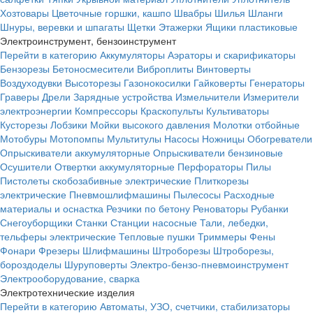
Хозтовары
Цветочные горшки, кашпо
Швабры
Шилья
Шланги
Шнуры, веревки и шпагаты
Щетки
Этажерки
Ящики пластиковые
Электроинструмент, бензоинструмент
Перейти в категорию
Аккумуляторы
Аэраторы и скарификаторы
Бензорезы
Бетоносмесители
Виброплиты
Винтоверты
Воздуходувки
Высоторезы
Газонокосилки
Гайковерты
Генераторы
Граверы
Дрели
Зарядные устройства
Измельчители
Измерители
электроэнергии
Компрессоры
Краскопульты
Культиваторы
Кусторезы
Лобзики
Мойки высокого давления
Молотки отбойные
Мотобуры
Мотопомпы
Мультитулы
Насосы
Ножницы
Обогреватели
Опрыскиватели аккумуляторные
Опрыскиватели бензиновые
Осушители
Отвертки аккумуляторные
Перфораторы
Пилы
Пистолеты скобозабивные электрические
Плиткорезы
электрические
Пневмошлифмашины
Пылесосы
Расходные
материалы и оснастка
Резчики по бетону
Реноваторы
Рубанки
Снегоуборщики
Станки
Станции насосные
Тали, лебедки,
тельферы электрические
Тепловые пушки
Триммеры
Фены
Фонари
Фрезеры
Шлифмашины
Штроборезы
Штроборезы,
бороздоделы
Шуруповерты
Электро-бензо-пневмоинструмент
Электрооборудование, сварка
Электротехнические изделия
Перейти в категорию
Автоматы, УЗО, счетчики, стабилизаторы