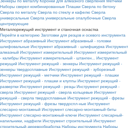
Зенкеры по металлу
Коронки для алмазного сверления
Метчики
Наборы сверел комбинированные
Плашки
Сверла по бетону
Сверла по металлу
Сверла по стеклу и кафелю
Сверла
универсальные
Сверла универсальные опалубочные
Сверла
центрирующие
Металлорежущий инструмент и станочная оснастка
Перейти в категорию
Заготовки для резцов и осевого инструмента
Инструмент абразивный
Инструмент абразивный - головки
шлифовальные
Инструмент абразивный - шлифшкурка
Инструмент
алмазный
Инструмент измерительный
Инструмент измерительный
- калибры
Инструмент измерительный - штанген...
Инструмент
режущий
Инструмент режущий - зенкеры
Инструмент режущий -
зенкеры твердосплавные
Инструмент режущий - зуборезный
Инструмент режущий - метчики
Инструмент режущий - плашки
Инструмент режущий - плашки и клуппы
Инструмент режущий -
развертки
Инструмент режущий - резцы
Инструмент режущий -
сверла
Инструмент режущий - сверла кольцевые
Инструмент
режущий - сверла твердосплавные
Инструмент режущий - фрезы
Инструмент режущий - фрезы твердоспл-ные
Инструмент
слесарно-монтажный
Инструмент слесарно-монтажный-биты
Инструмент слесарно-монтажный-ключи
Инструмент слесарный-
напильники, надфили
Инструмент строительный
Инструмент
строительный-деревообработка
Наборы инструмента
Наборы