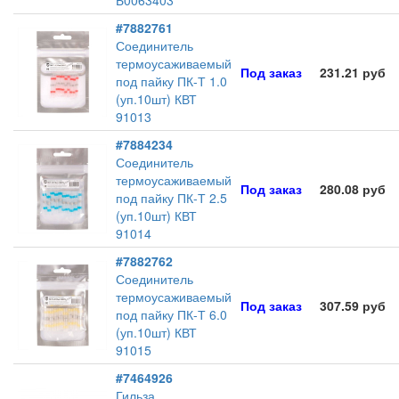
Б0063403
#7882761
Соединитель
термоусаживаемый
Под заказ
231.21 руб
под пайку ПК-Т 1.0
(уп.10шт) КВТ
91013
#7884234
Соединитель
термоусаживаемый
Под заказ
280.08 руб
под пайку ПК-Т 2.5
(уп.10шт) КВТ
91014
#7882762
Соединитель
термоусаживаемый
Под заказ
307.59 руб
под пайку ПК-Т 6.0
(уп.10шт) КВТ
91015
#7464926
Гильза