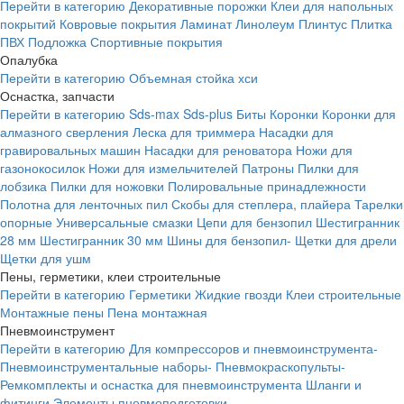
Перейти в категорию
Декоративные порожки
Клеи для напольных
покрытий
Ковровые покрытия
Ламинат
Линолеум
Плинтус
Плитка
ПВХ
Подложка
Спортивные покрытия
Опалубка
Перейти в категорию
Объемная стойка хси
Оснастка, запчасти
Перейти в категорию
Sds-max
Sds-plus
Биты
Коронки
Коронки для
алмазного сверления
Леска для триммера
Насадки для
гравировальных машин
Насадки для реноватора
Ножи для
газонокосилок
Ножи для измельчителей
Патроны
Пилки для
лобзика
Пилки для ножовки
Полировальные принадлежности
Полотна для ленточных пил
Скобы для степлера, плайера
Тарелки
опорные
Универсальные смазки
Цепи для бензопил
Шестигранник
28 мм
Шестигранник 30 мм
Шины для бензопил-
Щетки для дрели
Щетки для ушм
Пены, герметики, клеи строительные
Перейти в категорию
Герметики
Жидкие гвозди
Клеи строительные
Монтажные пены
Пена монтажная
Пневмоинструмент
Перейти в категорию
Для компрессоров и пневмоинструмента-
Пневмоинструментальные наборы-
Пневмокраскопульты-
Ремкомплекты и оснастка для пневмоинструмента
Шланги и
фитинги
Элементы пневмоподготовки