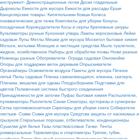
инструмент-
Демонстрационные лотки
Доски гладильные
Дыроколы
Емкости для мусора
Емкости для рассады
Ерши
Канцелярские товары-
Кипятильники
Ковши
Колеса
пневматические для тачек
Комплекты для уборки
Конусы
посадочные
Корнеудалители
Косы и серпы
Крепежные шнуры
Культиваторы ручные
Кухонная утварь
Лампы керосиновые
Лейки
садовые
Лупы
Метлы
Мешки для мусора
Москитол бытовая химия
Мотыги, мотыжки
Моющие и чистящие средства
Мыло туалетное,
жидкое, хозяйственное
Наборы для обработки почвы
Ножи разные
Ножницы разные
Обогреватели-
Ограда садовая
Окномойки
Опоры для поддержки веток деревьев
Опрыскиватели
Органайзеры
Освежители воздуха
Пакеты для мусора
Печное
литьё
Пилы садовые
Пленка самоклеющаяся, клеенка, скатерть
Плечики, вешалки для одежы
Плодосборники
Подставки для
цветов
Поливочная система быстрого соединения
Принадлежности для заточки
Пуфас бытовая химия
Распылители,
пулевизаторы
Рыхлители
Санки
Секаторы, кусторезы и сучкорезы
Сетка противомоскитная
Скреперы для уборки снега
Собиратели
листьев-
Совки
Совки для мусора
Средтсва защиты от насекомых и
грызунов
Стиральные порошки, отбеливатели, конденционеры
Сушилки для белья
Тазы пластмассовые
Тачки-
Тенты
универсальные
Термометры и спиртометры
Тряпки, губки,
салфетки
Тяпки
Укрывной материал
Уплотнители
Уплотнитель