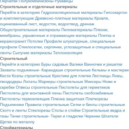
Перчатки
Полукомбинезоны
Рукавицы
Строительные и отделочные материалы
Перейти в категорию
Гидроизоляционные материалы
Гипсокартон
и комплектующие
Древесно-плитные материалы
Кровля,
оцинкованный лист, водосток, водоотвод, дренаж
Общестроительные материалы
Пиломатериалы
Пленки,
мембраны, укрывочные и отражающие материалы
Плитка и
керамогранит
Потолки
Профили штукатурные, специальные
профили
Стеклосетки, серпянки, углозащитные и специальные
ленты
Сыпучие материалы
Теплоизоляция
Строительный
Перейти в категорию
Буры садовые
Валики
Ванночки и решетки
Захваты подъемные-
Карандаши строительные
Кельмы и мастерки
Кисти
Козлы строительные
Крестики для плитки
Лестницы
Ломы,
гвоздодеры
Лопаты
Маркеры строительные
Миксеры
Ножи и
скребки
Отвесы строительные
Пистолеты для герметиков
Пистолеты для монтажной пены
Пистолеты скобозабивные
Пистолеты термоклеящие
Пленка защитная
Плиткорезы
Подъемники
Правила строительные
Сетки и бинты строительные
Скотч и ленты
Стеклорезы
Столы и стойки
Строительные ведра и
тазы
Тачки строительные-
Терки и гладилки
Черенки
Шпатели
Щетки по металлу
Стройматериалы