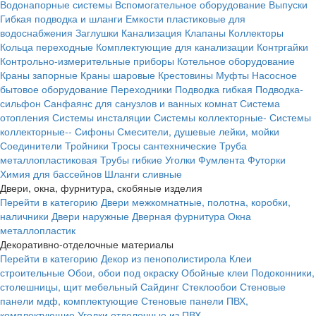
Водонапорные системы
Вспомогательное оборудование
Выпуски
Гибкая подводка и шланги
Емкости пластиковые для
водоснабжения
Заглушки
Канализация
Клапаны
Коллекторы
Кольца переходные
Комплектующие для канализации
Контргайки
Контрольно-измерительные приборы
Котельное оборудование
Краны запорные
Краны шаровые
Крестовины
Муфты
Насосное
бытовое оборудование
Переходники
Подводка гибкая
Подводка-
сильфон
Санфаянс для санузлов и ванных комнат
Система
отопления
Системы инсталяции
Системы коллекторные-
Системы
коллекторные--
Сифоны
Смесители, душевые лейки, мойки
Соединители
Тройники
Тросы сантехнические
Труба
металлопластиковая
Трубы гибкие
Уголки
Фумлента
Футорки
Химия для бассейнов
Шланги сливные
Двери, окна, фурнитура, скобяные изделия
Перейти в категорию
Двери межкомнатные, полотна, коробки,
наличники
Двери наружные
Дверная фурнитура
Окна
металлопластик
Декоративно-отделочные материалы
Перейти в категорию
Декор из пенополистирола
Клеи
строительные
Обои, обои под окраску
Обойные клеи
Подоконники,
столешницы, щит мебельный
Сайдинг
Стеклообои
Стеновые
панели мдф, комплектующие
Стеновые панели ПВХ,
комплектующие
Уголки отделочные из ПВХ