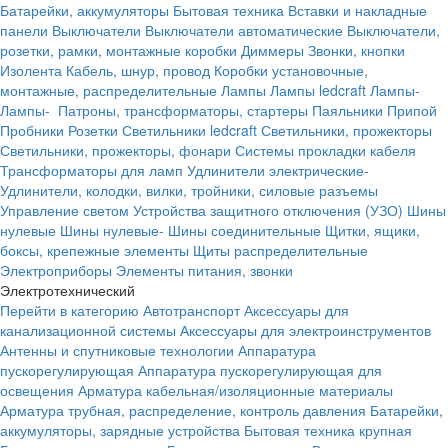
Батарейки, аккумуляторы
Бытовая техника
Вставки и накладные
панели
Выключатели
Выключатели автоматические
Выключатели,
розетки, рамки, монтажные коробки
Диммеры
Звонки, кнопки
Изолента
Кабель, шнур, провод
Коробки установочные,
монтажные, распределительные
Лампы
Лампы ledcraft
Лампы-
Лампы-
Патроны, трансформаторы, стартеры
Паяльники
Припой
Пробники
Розетки
Светильники ledcraft
Светильники, прожекторы
Светильники, прожекторы, фонари
Системы прокладки кабеля
Трансформаторы для ламп
Удлинители электрические-
Удлинители, колодки, вилки, тройники, силовые разъемы
Управление светом
Устройства защитного отключения (УЗО)
Шины
нулевые
Шины нулевые-
Шины соединительные
Щитки, ящики,
боксы, крепежные элементы
Щиты распределительные
Электроприборы
Элементы питания, звонки
Электротехнический
Перейти в категорию
Автотранспорт
Аксессуары для
канализационной системы
Аксессуары для электроинструментов
Антенны и спутниковые технологии
Аппаратура
пускорегулирующая
Аппаратура пускорегулирующая для
освещения
Арматура кабельная/изоляционные материалы
Арматура трубная, распределение, контроль давления
Батарейки,
аккумуляторы, зарядные устройства
Бытовая техника крупная