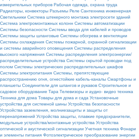
измерительных приборов
Рабочая одежда, охрана труда
Радиаторы, конвекторы
Разъемы
Реле
Сантехника инженерная
Светильники
Система штекерного монтажа электросети зданий
Система электромонтажных колонн
Системы автоматизации
Системы безопасности
Системы ввода для кабелей и проводов
Системы защиты шланговые
Системы обогрева и вентиляции
Системы охлаждения
Системы пожарной, охранной сигнализации
и системы аварийного оповещения
Системы распределения
высокого напряжения
Системы распределения электроэнергии/
распределительные устройства
Системы скрытой проводки под
полом
Системы электрических распределительных шкафов
Системы электропитания
Системы, препятствующие
распространению огня, огнестойкие кабель-каналы
Смартфоны и
планшеты
Соединители для шлангов и рукавов
Строительное и
садовое оборудование
Тара
Телевизоры и аудио- видео техника
Техника для дома
Товары для дома и сада
Установочные
устройства для системной шины
Устройства безопасности
Устройства заземления, молниезащиты и защиты от
перенапряжений
Устройства защиты, плавкие предохранители,
модульные устройства/монтажные устройства
Устройства
оптической и акустической сигнализации
Учетная техника
Фонари
и элементы питания
Фотоэлектрическое преобразование энергии