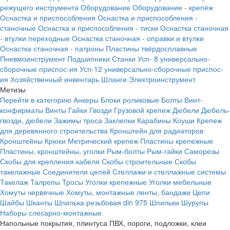
режущего инструмента
Оборудование
Оборудование - крепёж
Оснастка и приспособления
Оснастка и приспособления -
станочные
Оснастка и приспособления - тиски
Оснастка станочная
- втулки переходные
Оснастка станочная - оправки и втулки
Оснастка станочная - патроны
Пластины твёрдосплавные
Пневмоинструмент
Подшипники
Станки
Усп- 8 универсально-
сборочные приспос-ия
Усп-12 универсально-сборочные приспос-
ия
Хозяйственный инвентарь
Шланги
Электроинструмент
Метизы
Перейти в категорию
Анкеры
Блоки роликовые
Болты
Винт-
конфирматы
Винты
Гайки
Гвозди
Грузовой крепеж
Дюбели
Дюбель-
гвозди, дюбели
Зажимы троса
Заклепки
Карабины
Коуши
Крепеж
для деревянного строительства
Кронштейн для радиаторов
Кронштейны
Крюки
Метрический крепеж
Пластины крепежные
Пластины, кронштейны, уголки
Рым-болты
Рым-гайки
Саморезы
Скобы для крепления кабеля
Скобы строительные
Скобы
такелажные
Соединители цепей
Стеллажи и стеллажные системы
Такелаж
Талрепы
Тросы
Уголки крепежные
Уголки мебельные
Хомуты червячные
Хомуты, монтажные ленты, бандажи
Цепи
Шайбы
Шканты
Шпилька резьбовая din 975
Шпильки
Шурупы
Наборы слесарно-монтажные
Напольные покрытия, плинтуса ПВХ, пороги, подложки, клеи