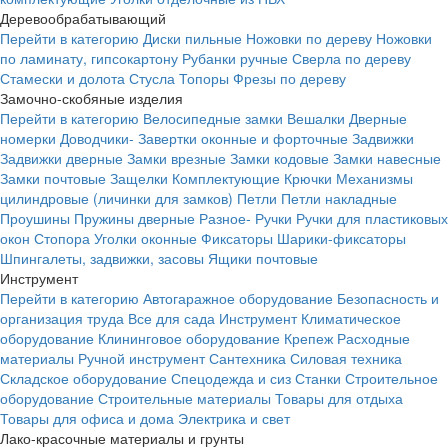
Деревообрабатывающий
Перейти в категорию
Диски пильные
Ножовки по дереву
Ножовки
по ламинату, гипсокартону
Рубанки ручные
Сверла по дереву
Стамески и долота
Стусла
Топоры
Фрезы по дереву
Замочно-скобяные изделия
Перейти в категорию
Велосипедные замки
Вешалки
Дверные
номерки
Доводчики-
Завертки оконные и форточные
Задвижки
Задвижки дверные
Замки врезные
Замки кодовые
Замки навесные
Замки почтовые
Защелки
Комплектующие
Крючки
Механизмы
цилиндровые (личинки для замков)
Петли
Петли накладные
Проушины
Пружины дверные
Разное-
Ручки
Ручки для пластиковых
окон
Стопора
Уголки оконные
Фиксаторы
Шарики-фиксаторы
Шпингалеты, задвижки, засовы
Ящики почтовые
Инструмент
Перейти в категорию
Автогаражное оборудование
Безопасность и
организация труда
Все для сада
Инструмент
Климатическое
оборудование
Клининговое оборудование
Крепеж
Расходные
материалы
Ручной инструмент
Сантехника
Силовая техника
Складское оборудование
Спецодежда и сиз
Станки
Строительное
оборудование
Строительные материалы
Товары для отдыха
Товары для офиса и дома
Электрика и свет
Лако-красочные материалы и грунты