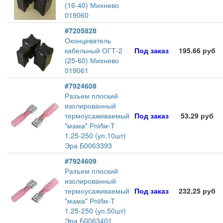
(16-40) Михнево
019060
#7205828
Оконцеватель
кабельный ОГТ-2
Под заказ
195.66 руб
(25-60) Михнево
019061
#7924608
Разъем плоский
изолированный
термоусаживаемый
Под заказ
53.29 руб
"мама" РпИм-Т
1.25-250 (уп.10шт)
Эра Б0063393
#7924609
Разъем плоский
изолированный
термоусаживаемый
Под заказ
232.25 руб
"мама" РпИм-Т
1.25-250 (уп.50шт)
Эра Б0063401