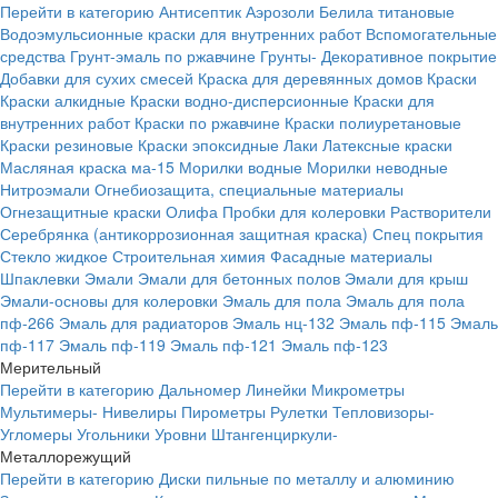
Перейти в категорию
Антисептик
Аэрозоли
Белила титановые
Водоэмульсионные краски для внутренних работ
Вспомогательные
средства
Грунт-эмаль по ржавчине
Грунты-
Декоративное покрытие
Добавки для сухих смесей
Краска для деревянных домов
Краски
Краски алкидные
Краски водно-дисперсионные
Краски для
внутренних работ
Краски по ржавчине
Краски полиуретановые
Краски резиновые
Краски эпоксидные
Лаки
Латексные краски
Масляная краска ма-15
Морилки водные
Морилки неводные
Нитроэмали
Огнебиозащита, специальные материалы
Огнезащитные краски
Олифа
Пробки для колеровки
Растворители
Серебрянка (антикоррозионная защитная краска)
Спец покрытия
Стекло жидкое
Строительная химия
Фасадные материалы
Шпаклевки
Эмали
Эмали для бетонных полов
Эмали для крыш
Эмали-основы для колеровки
Эмаль для пола
Эмаль для пола
пф-266
Эмаль для радиаторов
Эмаль нц-132
Эмаль пф-115
Эмаль
пф-117
Эмаль пф-119
Эмаль пф-121
Эмаль пф-123
Мерительный
Перейти в категорию
Дальномер
Линейки
Микрометры
Мультимеры-
Нивелиры
Пирометры
Рулетки
Тепловизоры-
Угломеры
Угольники
Уровни
Штангенциркули-
Металлорежущий
Перейти в категорию
Диски пильные по металлу и алюминию