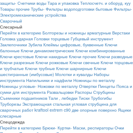
защиты-
Счетчики воды
Тара и упаковка
Теплосчетч. и оборуд. куу
Товары прочие
Трубы-
Фильтры водоподготовки бытовые
Фильтры-
Электромеханические устройства
Сварочный
Слесарный
Перейти в категорию
Болторезы и ножницы арматурные
Верстаки
Головка ударная
Головки торцевые
Губцевый инструмент
Заклепочники
Зубила
Клеймы цифровые, буквенные
Ключи
балонные
Ключи динамометрические
Ключи комбинированные
Ключи крестовые
Ключи накидные
Ключи прочие
Ключи разводные
Ключи разрезные
Ключи рожковые
Ключи свечные
Ключи торцовые
и трубчатые
Ключи трубные
Ключи шарнирные
Ключи
шестигранные (имбусовые)
Молотки и кувалды
Наборы
инструмента
Напильники и надфили
Ножницы по металлу
Ножницы угловые-
Ножовки по металлу
Отвертки
Пинцеты
Пояса и
сумки для инструмента
Развальцовки
Распоры
Струбцины
Съемники подшипников
Тали , лебедки
Тиски
Трубогибы
Труборезы
Экстрамощная стальная угловая струбцина для
сварочных работ kraftool extrem c90 две опорные поверхно
Ящики
слесарные
Спецодежда
Перейти в категорию
Брюки-
Куртки-
Маски, респираторы
Очки