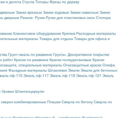
ки и долота
Стусла
Топоры
Фрезы по дереву
 дверные
Замки врезные
Замки кодовые
Замки навесные
Замки
ны дверные
Разное-
Ручки
Ручки для пластиковых окон
Стопора
дование
Клининговое оборудование
Крепеж
Расходные материалы
оительные материалы
Товары для отдыха
Товары для офиса и
ства
Грунт-эмаль по ржавчине
Грунты-
Декоративное покрытие
х работ
Краски по ржавчине
Краски полиуретановые
Краски
иозащита, специальные материалы
Огнезащитные краски
Олифа
имия
Фасадные материалы
Шпаклевки
Эмали
Эмали для бетонных
маль пф-115
Эмаль пф-117
Эмаль пф-119
Эмаль пф-121
Эмаль
и
Уровни
Штангенциркули-
 сверел комбинированные
Плашки
Сверла по бетону
Сверла по
альные
Инструмент абразивный - шлифшкурка
Инструмент