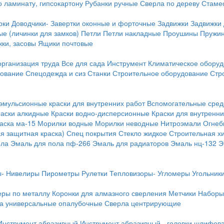
о ламинату, гипсокартону
Рубанки ручные
Сверла по дереву
Стамес
рки
Доводчики-
Завертки оконные и форточные
Задвижки
Задвижки
е (личинки для замков)
Петли
Петли накладные
Проушины
Пружи
ки, засовы
Ящики почтовые
организация труда
Все для сада
Инструмент
Климатическое обору
дование
Спецодежда и сиз
Станки
Строительное оборудование
Стр
эмульсионные краски для внутренних работ
Вспомогательные сред
раски алкидные
Краски водно-дисперсионные
Краски для внутренни
аска ма-15
Морилки водные
Морилки неводные
Нитроэмали
Огнеб
я защитная краска)
Спец покрытия
Стекло жидкое
Строительная х
ола
Эмаль для пола пф-266
Эмаль для радиаторов
Эмаль нц-132
Э
-
Нивелиры
Пирометры
Рулетки
Тепловизоры-
Угломеры
Угольник
еры по металлу
Коронки для алмазного сверления
Метчики
Наборы
а универсальные опалубочные
Сверла центрирующие
Инструмент абразивный
Инструмент абразивный - головки шлифов