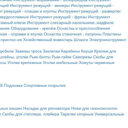
ущий
Инструмент режущий - зенкеры
Инструмент режущий -
т режущий - плашки и клуппы
Инструмент режущий - развертки
твердосплавные
Инструмент режущий - фрезы
Инструмент
тажный-ключи
Инструмент слесарный-напильники, надфили
вание
Оборудование - крепёж
Оснастка и приспособления
ная - оправки и втулки
Оснастка станочная - патроны
Пластины
 приспос-ия
Хозяйственный инвентарь
Шланги
Электроинструмент
 дюбели
Зажимы троса
Заклепки
Карабины
Коуши
Крепеж для
штейны, уголки
Рым-болты
Рым-гайки
Саморезы
Скобы для
осы
Уголки крепежные
Уголки мебельные
Хомуты червячные
ВХ
Подложка
Спортивные покрытия
льных машин
Насадки для реноватора
Ножи для газонокосилок
л
Скобы для степлера, плайера
Тарелки опорные
Универсальные