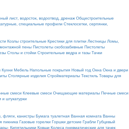
ный лист, водосток, водоотвод, дренаж
Общестроительные
атурные, специальные профили
Стеклосетки, серпянки,
сти
Козлы строительные
Крестики для плитки
Лестницы
Ломы,
 монтажной пены
Пистолеты скобозабивные
Пистолеты
езы
Столы и стойки
Строительные ведра и тазы
Тачки
и
Кухни
Мебель
Напольные покрытия
Новый год
Окна
Окна и двери
щиты
Столярные изделия
Стройматериалы
Текстиль
Товары для
чные смеси
Клеевые смеси
Очищающие материалы
Печные смеси
 и штукатурки
и, фляги, канистры
Бумага туалетная
Ванная комната
Ванны
я пикника
Газовые горелки
Горшки детские
Грабли
Губцевый
вары-
Кипятильники
Ковши
Колеса пневматические для тачек