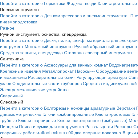
Перейти в категорию
Герметики
Жидкие гвозди
Клеи строительные
Пневмоинструмент
Перейти в категорию
Для компрессоров и пневмоинструмента-
Пне
пневмоподготовки
Разное
Ручной инструмент, оснастка, спецодежда
Перейти в категорию
Диски, пилки, шлиф. материалы для электро
инструмент
Монтажный инструмент
Ручной абразивный инструмен
Средства защиты, спецодежда
Столярно-слесарный инструмент
Сантехника
Перейти в категорию
Аксессуары для ванных комнат
Водонагреват
Крепежные изделия
Металлопрокат
Насосы---
Оборудование вент
и механизмы
Расширительные баки-
Регулирующая арматура
Сани
узлов
Соединительные части трубопров
Средства индивидуальной
Электромеханические устройства
Сварочный
Слесарный
Перейти в категорию
Болторезы и ножницы арматурные
Верстаки
динамометрические
Ключи комбинированные
Ключи крестовые
Кл
трубные
Ключи шарнирные
Ключи шестигранные (имбусовые)
Моло
Пинцеты
Пояса и сумки для инструмента
Развальцовки
Распоры
С
сварочных работ kraftool extrem c90 две опорные поверхно
Ящики 