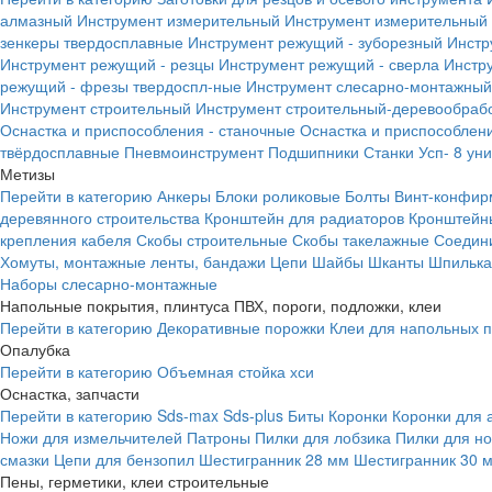
алмазный
Инструмент измерительный
Инструмент измерительный 
зенкеры твердосплавные
Инструмент режущий - зуборезный
Инстр
Инструмент режущий - резцы
Инструмент режущий - сверла
Инстр
режущий - фрезы твердоспл-ные
Инструмент слесарно-монтажный
Инструмент строительный
Инструмент строительный-деревообраб
Оснастка и приспособления - станочные
Оснастка и приспособлени
твёрдосплавные
Пневмоинструмент
Подшипники
Станки
Усп- 8 ун
Метизы
Перейти в категорию
Анкеры
Блоки роликовые
Болты
Винт-конфир
деревянного строительства
Кронштейн для радиаторов
Кронштейн
крепления кабеля
Скобы строительные
Скобы такелажные
Соедин
Хомуты, монтажные ленты, бандажи
Цепи
Шайбы
Шканты
Шпилька 
Наборы слесарно-монтажные
Напольные покрытия, плинтуса ПВХ, пороги, подложки, клеи
Перейти в категорию
Декоративные порожки
Клеи для напольных 
Опалубка
Перейти в категорию
Объемная стойка хси
Оснастка, запчасти
Перейти в категорию
Sds-max
Sds-plus
Биты
Коронки
Коронки для 
Ножи для измельчителей
Патроны
Пилки для лобзика
Пилки для н
смазки
Цепи для бензопил
Шестигранник 28 мм
Шестигранник 30 
Пены, герметики, клеи строительные