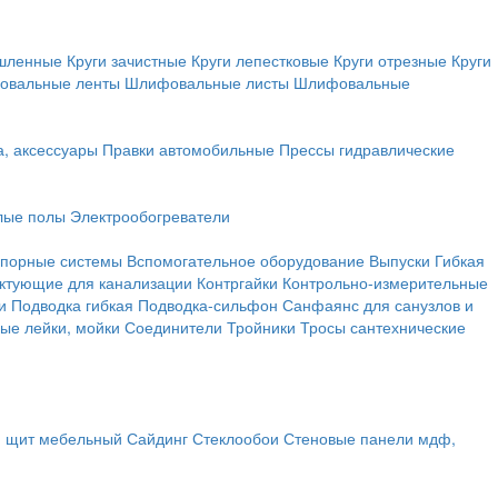
ышленные
Круги зачистные
Круги лепестковые
Круги отрезные
Круги
овальные ленты
Шлифовальные листы
Шлифовальные
а, аксессуары
Правки автомобильные
Прессы гидравлические
лые полы
Электрообогреватели
порные системы
Вспомогательное оборудование
Выпуски
Гибкая
ктующие для канализации
Контргайки
Контрольно-измерительные
и
Подводка гибкая
Подводка-сильфон
Санфаянс для санузлов и
ые лейки, мойки
Соединители
Тройники
Тросы сантехнические
, щит мебельный
Сайдинг
Стеклообои
Стеновые панели мдф,