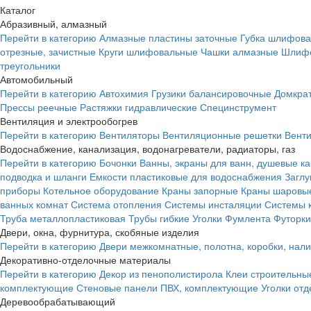
Каталог
Абразивный, алмазный
Перейти в категорию
Алмазные пластины заточные
Губка шлифова
отрезные, зачистные
Круги шлифовальные
Чашки алмазные
Шлифо
треугольники
Автомобильный
Перейти в категорию
Автохимия
Грузики балансировочные
Домкра
Прессы реечные
Растяжки гидравлические
Специнструмент
Вентиляция и электрообогрев
Перейти в категорию
Вентиляторы
Вентиляционные решетки
Вент
Водоснабжение, канализация, водонагреватели, радиаторы, газ
Перейти в категорию
Бочонки
Ванны, экраны для ванн, душевые к
подводка и шланги
Емкости пластиковые для водоснабжения
Загл
приборы
Котельное оборудование
Краны запорные
Краны шаровы
ванных комнат
Система отопления
Системы инсталяции
Системы 
Труба металлопластиковая
Трубы гибкие
Уголки
Фумлента
Футорки
Двери, окна, фурнитура, скобяные изделия
Перейти в категорию
Двери межкомнатные, полотна, коробки, нал
Декоративно-отделочные материалы
Перейти в категорию
Декор из пенополистирола
Клеи строительны
комплектующие
Стеновые панели ПВХ, комплектующие
Уголки от
Деревообрабатывающий