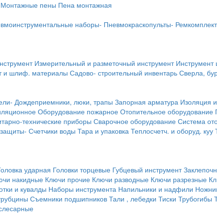
Монтажные пены
Пена монтажная
вмоинструментальные наборы-
Пневмокраскопульты-
Ремкомплект
инструмент
Измерительный и разметочный инструмент
Инструмент 
т и шлиф. материалы
Садово- строительный инвентарь
Сверла, бу
ели-
Дождеприемники, люки, трапы
Запорная арматура
Изоляция и
иляционное
Оборудование пожарное
Отопительное оборудование
тарно-технические приборы
Сварочное оборудование
Система от
 защиты-
Счетчики воды
Тара и упаковка
Теплосчетч. и оборуд. куу
Головка ударная
Головки торцевые
Губцевый инструмент
Заклепочн
ючи накидные
Ключи прочие
Ключи разводные
Ключи разрезные
Кл
тки и кувалды
Наборы инструмента
Напильники и надфили
Ножни
трубцины
Съемники подшипников
Тали , лебедки
Тиски
Трубогибы
слесарные