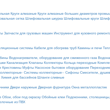
льная
Круги алмазные
Круги алмазные больших диаметров пром
вальная сетка
Шлифовальная шкурка
Шлифовальные круги
Шлиф
ты
Запчасти для грузовых машин
Инструмент для кузовного ремонт
иляционные системы
Кабели для обогрева труб
Камины и печи
Теп
абины
Водонагреватели, оборудование для сжиженного газа
Водона
ушки
Канализация
Клапаны
Коллекторы
Кольца переходные
Компле
е
Крестовины
Муфты
Насосное бытовое оборудование
Переходник
коллекторные-
Системы коллекторные--
Сифоны
Смесители, душев
Химия для бассейнов
Шланги сливные
ичники
Двери наружные
Дверная фурнитура
Окна металлопластик
е
Обои, обои под окраску
Обойные клеи
Подоконники, столешницы
делочные из ПВХ