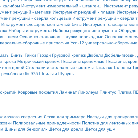
- калибры
Инструмент измерительный - штанген...
Инструмент реж
умент режущий - метчики
Инструмент режущий - плашки
Инструмен
умент режущий - сверла кольцевые
Инструмент режущий - сверла 
Инструмент слесарно-монтажный-биты
Инструмент слесарно-мон
отка
Наборы инструмента
Наборы режущего инструмента
Оборудо
я - тиски
Оснастка станочная - втулки переходные
Оснастка станоч
иверсально-сборочные приспос-ия
Усп-12 универсально-сборочные
маты
Винты
Гайки
Гвозди
Грузовой крепеж
Дюбели
Дюбель-гвозди,
ы
Крюки
Метрический крепеж
Пластины крепежные
Пластины, крон
ители цепей
Стеллажи и стеллажные системы
Такелаж
Талрепы
Тр
резьбовая din 975
Шпильки
Шурупы
покрытий
Ковровые покрытия
Ламинат
Линолеум
Плинтус
Плитка П
алмазного сверления
Леска для триммера
Насадки для гравирова
ожовки
Полировальные принадлежности
Полотна для ленточных пи
мм
Шины для бензопил-
Щетки для дрели
Щетки для ушм