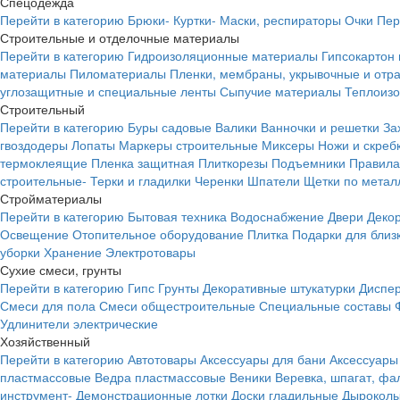
Спецодежда
Перейти в категорию
Брюки-
Куртки-
Маски, респираторы
Очки
Пер
Строительные и отделочные материалы
Перейти в категорию
Гидроизоляционные материалы
Гипсокартон
материалы
Пиломатериалы
Пленки, мембраны, укрывочные и от
углозащитные и специальные ленты
Сыпучие материалы
Теплоиз
Строительный
Перейти в категорию
Буры садовые
Валики
Ванночки и решетки
За
гвоздодеры
Лопаты
Маркеры строительные
Миксеры
Ножи и скреб
термоклеящие
Пленка защитная
Плиткорезы
Подъемники
Правила
строительные-
Терки и гладилки
Черенки
Шпатели
Щетки по метал
Стройматериалы
Перейти в категорию
Бытовая техника
Водоснабжение
Двери
Деко
Освещение
Отопительное оборудование
Плитка
Подарки для близ
уборки
Хранение
Электротовары
Сухие смеси, грунты
Перейти в категорию
Гипс
Грунты
Декоративные штукатурки
Диспер
Смеси для пола
Смеси общестроительные
Специальные составы
Удлинители электрические
Хозяйственный
Перейти в категорию
Автотовары
Аксессуары для бани
Аксессуары
пластмассовые
Ведра пластмассовые
Веники
Веревка, шпагат, фа
инструмент-
Демонстрационные лотки
Доски гладильные
Дырокол