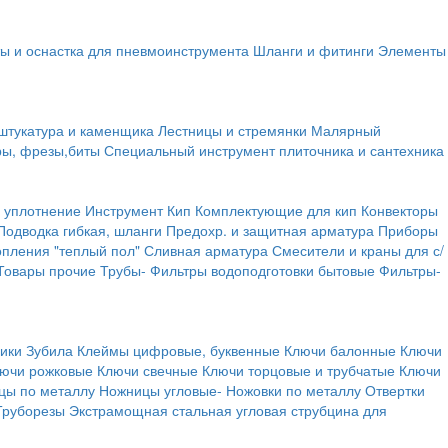
ы и оснастка для пневмоинструмента
Шланги и фитинги
Элементы
штукатура и каменщика
Лестницы и стремянки
Малярный
ры, фрезы,биты
Специальный инструмент плиточника и сантехника
 уплотнение
Инструмент
Кип
Комплектующие для кип
Конвекторы
Подводка гибкая, шланги
Предохр. и защитная арматура
Приборы
опления "теплый пол"
Сливная арматура
Смесители и краны для с/
Товары прочие
Трубы-
Фильтры водоподготовки бытовые
Фильтры-
ики
Зубила
Клеймы цифровые, буквенные
Ключи балонные
Ключи
ючи рожковые
Ключи свечные
Ключи торцовые и трубчатые
Ключи
цы по металлу
Ножницы угловые-
Ножовки по металлу
Отвертки
Труборезы
Экстрамощная стальная угловая струбцина для