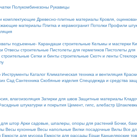
чатки
Полукомбинезоны
Рукавицы
 и комплектующие
Древесно-плитные материалы
Кровля, оцинкован
ражающие материалы
Плитка и керамогранит
Потолки
Профили штук
оляция
хваты подъемные-
Карандаши строительные
Кельмы и мастерки
Ки
ки
Отвесы строительные
Пистолеты для герметиков
Пистолеты для
 строительные
Сетки и бинты строительные
Скотч и ленты
Стеклор
лу
р
Инструменты
Каталог
Климатическая техника и вентиляция
Краск
ких
Сад
Сантехника
Скобяные изделия
Спецодежда и средства за
сия, влагоизоляция
Затирки для швов
Защитные материалы
Кладо
Фасадные штукатурки и покрытия
Цемент, гипс, алебастр
Шпаклевки
 для штор
Арки садовые, шпалеры, опоры для растений
Бочки, бак
лы
Весы кухонные
Весы напольные
Вилки посадочные
Вилы
Все дл
ы
Емкости для мусора
Емкости для рассады
Ерши
Канцелярские то