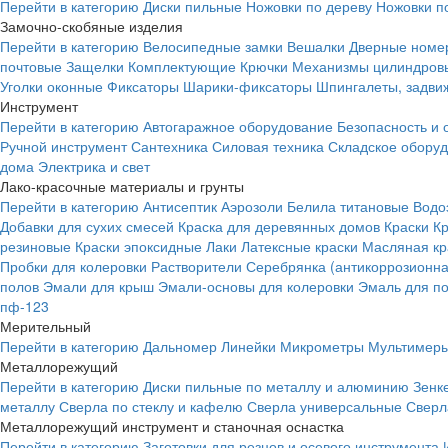
Перейти в категорию
Диски пильные
Ножовки по дереву
Ножовки п
Замочно-скобяные изделия
Перейти в категорию
Велосипедные замки
Вешалки
Дверные номе
почтовые
Защелки
Комплектующие
Крючки
Механизмы цилиндровы
Уголки оконные
Фиксаторы
Шарики-фиксаторы
Шпингалеты, задвиж
Инструмент
Перейти в категорию
Автогаражное оборудование
Безопасность и 
Ручной инструмент
Сантехника
Силовая техника
Складское обору
дома
Электрика и свет
Лако-красочные материалы и грунты
Перейти в категорию
Антисептик
Аэрозоли
Белила титановые
Водо
Добавки для сухих смесей
Краска для деревянных домов
Краски
К
резиновые
Краски эпоксидные
Лаки
Латексные краски
Масляная кр
Пробки для колеровки
Растворители
Серебрянка (антикоррозионна
полов
Эмали для крыш
Эмали-основы для колеровки
Эмаль для п
пф-123
Мерительный
Перейти в категорию
Дальномер
Линейки
Микрометры
Мультимеры
Металлорежущий
Перейти в категорию
Диски пильные по металлу и алюминию
Зенк
металлу
Сверла по стеклу и кафелю
Сверла универсальные
Сверл
Металлорежущий инструмент и станочная оснастка
Перейти в категорию
Заготовки для резцов и осевого инструмента