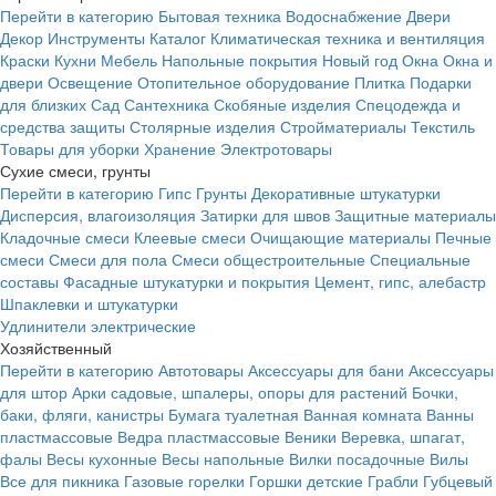
Перейти в категорию
Бытовая техника
Водоснабжение
Двери
Декор
Инструменты
Каталог
Климатическая техника и вентиляция
Краски
Кухни
Мебель
Напольные покрытия
Новый год
Окна
Окна и
двери
Освещение
Отопительное оборудование
Плитка
Подарки
для близких
Сад
Сантехника
Скобяные изделия
Спецодежда и
средства защиты
Столярные изделия
Стройматериалы
Текстиль
Товары для уборки
Хранение
Электротовары
Сухие смеси, грунты
Перейти в категорию
Гипс
Грунты
Декоративные штукатурки
Дисперсия, влагоизоляция
Затирки для швов
Защитные материалы
Кладочные смеси
Клеевые смеси
Очищающие материалы
Печные
смеси
Смеси для пола
Смеси общестроительные
Специальные
составы
Фасадные штукатурки и покрытия
Цемент, гипс, алебастр
Шпаклевки и штукатурки
Удлинители электрические
Хозяйственный
Перейти в категорию
Автотовары
Аксессуары для бани
Аксессуары
для штор
Арки садовые, шпалеры, опоры для растений
Бочки,
баки, фляги, канистры
Бумага туалетная
Ванная комната
Ванны
пластмассовые
Ведра пластмассовые
Веники
Веревка, шпагат,
фалы
Весы кухонные
Весы напольные
Вилки посадочные
Вилы
Все для пикника
Газовые горелки
Горшки детские
Грабли
Губцевый