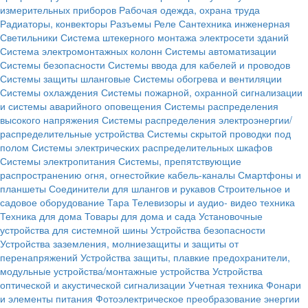
измерительных приборов
Рабочая одежда, охрана труда
Радиаторы, конвекторы
Разъемы
Реле
Сантехника инженерная
Светильники
Система штекерного монтажа электросети зданий
Система электромонтажных колонн
Системы автоматизации
Системы безопасности
Системы ввода для кабелей и проводов
Системы защиты шланговые
Системы обогрева и вентиляции
Системы охлаждения
Системы пожарной, охранной сигнализации
и системы аварийного оповещения
Системы распределения
высокого напряжения
Системы распределения электроэнергии/
распределительные устройства
Системы скрытой проводки под
полом
Системы электрических распределительных шкафов
Системы электропитания
Системы, препятствующие
распространению огня, огнестойкие кабель-каналы
Смартфоны и
планшеты
Соединители для шлангов и рукавов
Строительное и
садовое оборудование
Тара
Телевизоры и аудио- видео техника
Техника для дома
Товары для дома и сада
Установочные
устройства для системной шины
Устройства безопасности
Устройства заземления, молниезащиты и защиты от
перенапряжений
Устройства защиты, плавкие предохранители,
модульные устройства/монтажные устройства
Устройства
оптической и акустической сигнализации
Учетная техника
Фонари
и элементы питания
Фотоэлектрическое преобразование энергии