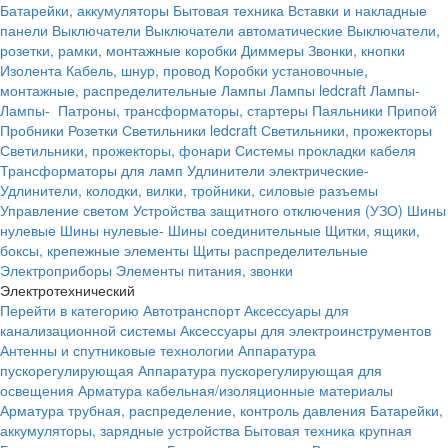
Батарейки, аккумуляторы
Бытовая техника
Вставки и накладные
панели
Выключатели
Выключатели автоматические
Выключатели,
розетки, рамки, монтажные коробки
Диммеры
Звонки, кнопки
Изолента
Кабель, шнур, провод
Коробки установочные,
монтажные, распределительные
Лампы
Лампы ledcraft
Лампы-
Лампы-
Патроны, трансформаторы, стартеры
Паяльники
Припой
Пробники
Розетки
Светильники ledcraft
Светильники, прожекторы
Светильники, прожекторы, фонари
Системы прокладки кабеля
Трансформаторы для ламп
Удлинители электрические-
Удлинители, колодки, вилки, тройники, силовые разъемы
Управление светом
Устройства защитного отключения (УЗО)
Шины
нулевые
Шины нулевые-
Шины соединительные
Щитки, ящики,
боксы, крепежные элементы
Щиты распределительные
Электроприборы
Элементы питания, звонки
Электротехнический
Перейти в категорию
Автотранспорт
Аксессуары для
канализационной системы
Аксессуары для электроинструментов
Антенны и спутниковые технологии
Аппаратура
пускорегулирующая
Аппаратура пускорегулирующая для
освещения
Арматура кабельная/изоляционные материалы
Арматура трубная, распределение, контроль давления
Батарейки,
аккумуляторы, зарядные устройства
Бытовая техника крупная