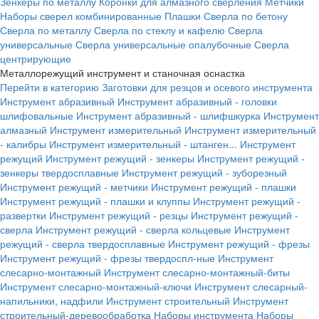
Зенкеры по металлу
Коронки для алмазного сверления
Метчики
Наборы сверел комбинированные
Плашки
Сверла по бетону
Сверла по металлу
Сверла по стеклу и кафелю
Сверла
универсальные
Сверла универсальные опалубочные
Сверла
центрирующие
Металлорежущий инструмент и станочная оснастка
Перейти в категорию
Заготовки для резцов и осевого инструмента
Инструмент абразивный
Инструмент абразивный - головки
шлифовальные
Инструмент абразивный - шлифшкурка
Инструмент
алмазный
Инструмент измерительный
Инструмент измерительный
- калибры
Инструмент измерительный - штанген...
Инструмент
режущий
Инструмент режущий - зенкеры
Инструмент режущий -
зенкеры твердосплавные
Инструмент режущий - зуборезный
Инструмент режущий - метчики
Инструмент режущий - плашки
Инструмент режущий - плашки и клуппы
Инструмент режущий -
развертки
Инструмент режущий - резцы
Инструмент режущий -
сверла
Инструмент режущий - сверла кольцевые
Инструмент
режущий - сверла твердосплавные
Инструмент режущий - фрезы
Инструмент режущий - фрезы твердоспл-ные
Инструмент
слесарно-монтажный
Инструмент слесарно-монтажный-биты
Инструмент слесарно-монтажный-ключи
Инструмент слесарный-
напильники, надфили
Инструмент строительный
Инструмент
строительный-деревообработка
Наборы инструмента
Наборы