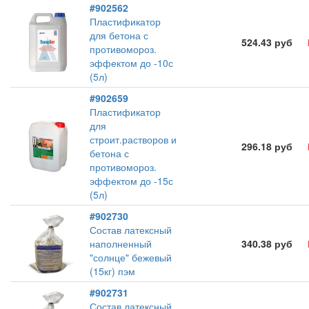
#902562
Пластификатор
для бетона с
524.43 руб
противомороз.
эффектом до -10с
(5л)
#902659
Пластификатор
для
строит.растворов и
296.18 руб
бетона с
противомороз.
эффектом до -15с
(5л)
#902730
Состав латексный
наполненный
340.38 руб
"солнце" бежевый
(15кг) пэм
#902731
Состав латексный