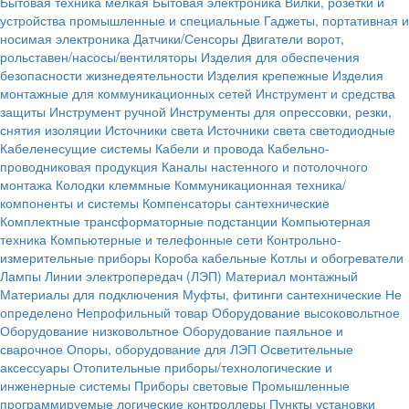
Бытовая техника мелкая
Бытовая электроника
Вилки, розетки и
устройства промышленные и специальные
Гаджеты, портативная и
носимая электроника
Датчики/Сенсоры
Двигатели ворот,
рольставен/насосы/вентиляторы
Изделия для обеспечения
безопасности жизнедеятельности
Изделия крепежные
Изделия
монтажные для коммуникационных сетей
Инструмент и средства
защиты
Инструмент ручной
Инструменты для опрессовки, резки,
снятия изоляции
Источники света
Источники света светодиодные
Кабеленесущие системы
Кабели и провода
Кабельно-
проводниковая продукция
Каналы настенного и потолочного
монтажа
Колодки клеммные
Коммуникационная техника/
компоненты и системы
Компенсаторы сантехнические
Комплектные трансформаторные подстанции
Компьютерная
техника
Компьютерные и телефонные сети
Контрольно-
измерительные приборы
Короба кабельные
Котлы и обогреватели
Лампы
Линии электропередач (ЛЭП)
Материал монтажный
Материалы для подключения
Муфты, фитинги сантехнические
Не
определено
Непрофильный товар
Оборудование высоковольтное
Оборудование низковольтное
Оборудование паяльное и
сварочное
Опоры, оборудование для ЛЭП
Осветительные
аксессуары
Отопительные приборы/технологические и
инженерные системы
Приборы световые
Промышленные
программируемые логические контроллеры
Пункты установки