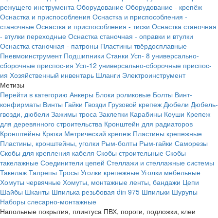
режущего инструмента
Оборудование
Оборудование - крепёж
Оснастка и приспособления
Оснастка и приспособления -
станочные
Оснастка и приспособления - тиски
Оснастка станочная
- втулки переходные
Оснастка станочная - оправки и втулки
Оснастка станочная - патроны
Пластины твёрдосплавные
Пневмоинструмент
Подшипники
Станки
Усп- 8 универсально-
сборочные приспос-ия
Усп-12 универсально-сборочные приспос-
ия
Хозяйственный инвентарь
Шланги
Электроинструмент
Метизы
Перейти в категорию
Анкеры
Блоки роликовые
Болты
Винт-
конфирматы
Винты
Гайки
Гвозди
Грузовой крепеж
Дюбели
Дюбель-
гвозди, дюбели
Зажимы троса
Заклепки
Карабины
Коуши
Крепеж
для деревянного строительства
Кронштейн для радиаторов
Кронштейны
Крюки
Метрический крепеж
Пластины крепежные
Пластины, кронштейны, уголки
Рым-болты
Рым-гайки
Саморезы
Скобы для крепления кабеля
Скобы строительные
Скобы
такелажные
Соединители цепей
Стеллажи и стеллажные системы
Такелаж
Талрепы
Тросы
Уголки крепежные
Уголки мебельные
Хомуты червячные
Хомуты, монтажные ленты, бандажи
Цепи
Шайбы
Шканты
Шпилька резьбовая din 975
Шпильки
Шурупы
Наборы слесарно-монтажные
Напольные покрытия, плинтуса ПВХ, пороги, подложки, клеи