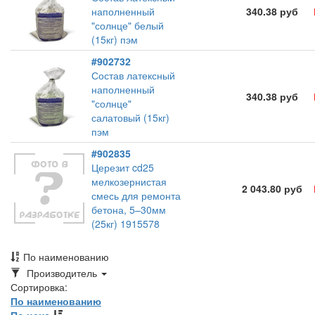
наполненный
340.38 руб
"солнце" белый
(15кг) пэм
#902732
Состав латексный
наполненный
340.38 руб
"солнце"
салатовый (15кг)
пэм
#902835
Церезит cd25
мелкозернистая
2 043.80 руб
смесь для ремонта
бетона, 5–30мм
(25кг) 1915578
По наименованию
Toggle
Производитель
Dropdown
Сортировка:
По наименованию
По цене