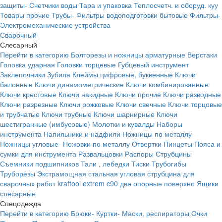
защиты-
Счетчики воды
Тара и упаковка
Теплосчетч. и оборуд. куу
Товары прочие
Трубы-
Фильтры водоподготовки бытовые
Фильтры-
Электромеханические устройства
Сварочный
Слесарный
Перейти в категорию
Болторезы и ножницы арматурные
Верстаки
Головка ударная
Головки торцевые
Губцевый инструмент
Заклепочники
Зубила
Клеймы цифровые, буквенные
Ключи
балонные
Ключи динамометрические
Ключи комбинированные
Ключи крестовые
Ключи накидные
Ключи прочие
Ключи разводные
Ключи разрезные
Ключи рожковые
Ключи свечные
Ключи торцовые
и трубчатые
Ключи трубные
Ключи шарнирные
Ключи
шестигранные (имбусовые)
Молотки и кувалды
Наборы
инструмента
Напильники и надфили
Ножницы по металлу
Ножницы угловые-
Ножовки по металлу
Отвертки
Пинцеты
Пояса и
сумки для инструмента
Развальцовки
Распоры
Струбцины
Съемники подшипников
Тали , лебедки
Тиски
Трубогибы
Труборезы
Экстрамощная стальная угловая струбцина для
сварочных работ kraftool extrem c90 две опорные поверхно
Ящики
слесарные
Спецодежда
Перейти в категорию
Брюки-
Куртки-
Маски, респираторы
Очки