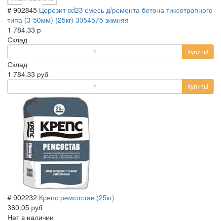
# 902845
Церезит cd23 смесь д/ремонта бетона тиксотропного
типа (3-50мм) (25кг) 3054575 зимняя
1 784.33 р
Склад
Купить!
Склад
1 784.33 руб
Купить!
# 902232
Крепс ремсостав (25кг)
360.05 руб
Нет в наличии