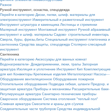
Разное
Ручной инструмент, оснастка, спецодежда
Перейти в категорию
Диски, пилки, шлиф. материалы для
электроинструмент
Измерительный и разметочный инструмент
Инструмент штукатура и каменщика
Лестницы и стремянки
Малярный инструмент
Монтажный инструмент
Ручной абразивный
инструмент и шлиф. материалы
Садово- строительный инвентарь
Сверла, буры, фрезы,биты
Специальный инструмент плиточника и
сантехника
Средства защиты, спецодежда
Столярно-слесарный
инструмент
Сантехника
Перейти в категорию
Аксессуары для ванных комнат
Водонагреватели-
Дождеприемники, люки, трапы
Запорная
арматура
Изоляция и уплотнение
Инструмент
Кип
Комплектующие
для кип
Конвекторы
Крепежные изделия
Металлопрокат
Насосы---
Оборудование вентиляционное
Оборудование пожарное
Отопительное оборудование
Подводка гибкая, шланги
Предохр. и
защитная арматура
Приборы и механизмы
Расширительные баки-
Регулирующая арматура
Санитарно-технические приборы
Сварочное оборудование
Система отопления "теплый пол"
Сливная арматура
Смесители и краны для с/узлов
Соединительные части трубопров
Средства индивидуальной