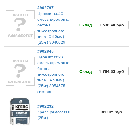
#902797
Церезит cd23
смесь д/ремонта
бетона
Склад
1 538.44 руб
тиксотропного
типа (3-50мм)
(25кг) 3040029
#902845
Церезит cd23
смесь д/ремонта
бетона
Склад
1 784.33 руб
тиксотропного
типа (3-50мм)
(25кг) 3054575
зимняя
#902232
Крепс ремсостав
360.05 руб
(25кг)