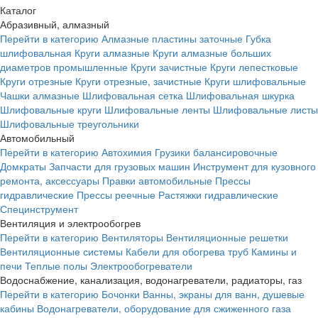
Каталог
Абразивный, алмазный
Перейти в категорию
Алмазные пластины заточные
Губка
шлифовальная
Круги алмазные
Круги алмазные больших
диаметров промышленные
Круги зачистные
Круги лепестковые
Круги отрезные
Круги отрезные, зачистные
Круги шлифовальные
Чашки алмазные
Шлифовальная сетка
Шлифовальная шкурка
Шлифовальные круги
Шлифовальные ленты
Шлифовальные листы
Шлифовальные треугольники
Автомобильный
Перейти в категорию
Автохимия
Грузики балансировочные
Домкраты
Запчасти для грузовых машин
Инструмент для кузовного
ремонта, аксессуары
Правки автомобильные
Прессы
гидравлические
Прессы реечные
Растяжки гидравлические
Специнструмент
Вентиляция и электрообогрев
Перейти в категорию
Вентиляторы
Вентиляционные решетки
Вентиляционные системы
Кабели для обогрева труб
Камины и
печи
Теплые полы
Электрообогреватели
Водоснабжение, канализация, водонагреватели, радиаторы, газ
Перейти в категорию
Бочонки
Ванны, экраны для ванн, душевые
кабины
Водонагреватели, оборудование для сжиженного газа