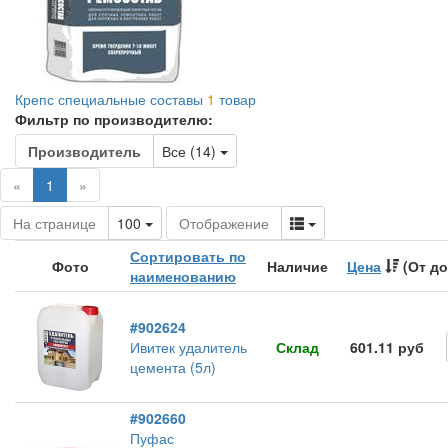
Крепс специальные составы
1
товар
Фильтр по производителю:
Toggle Dropdown
Производитель
Все (14)
(current)
«
1
»
Toggle Dropdown
Toggle Dropdown
На странице
100
Отображение
Сортировать по
Фото
Наличие
Цена
(От до
наименованию
#902624
Ивитек удалитель
Склад
601.11 руб
цемента (5л)
#902660
Пуфас