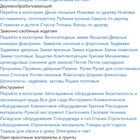
Деревообрабатывающий
Перейти в категорию
Диски пильные
Ножовки по дереву
Ножовки
по ламинату, гипсокартону
Рубанки ручные
Сверла по дереву
Стамески и долота
Стусла
Топоры
Фрезы по дереву
Замочно-скобяные изделия
Перейти в категорию
Велосипедные замки
Вешалки
Дверные
номерки
Доводчики-
Завертки оконные и форточные
Задвижки
Задвижки дверные
Замки врезные
Замки кодовые
Замки навесные
Замки почтовые
Защелки
Комплектующие
Крючки
Механизмы
цилиндровые (личинки для замков)
Петли
Петли накладные
Проушины
Пружины дверные
Разное-
Ручки
Ручки для пластиковых
окон
Стопора
Уголки оконные
Фиксаторы
Шарики-фиксаторы
Шпингалеты, задвижки, засовы
Ящики почтовые
Инструмент
Перейти в категорию
Автогаражное оборудование
Безопасность и
организация труда
Все для сада
Инструмент
Климатическое
оборудование
Клининговое оборудование
Крепеж
Расходные
материалы
Ручной инструмент
Сантехника
Силовая техника
Складское оборудование
Спецодежда и сиз
Станки
Строительное
оборудование
Строительные материалы
Товары для отдыха
Товары для офиса и дома
Электрика и свет
Лако-красочные материалы и грунты