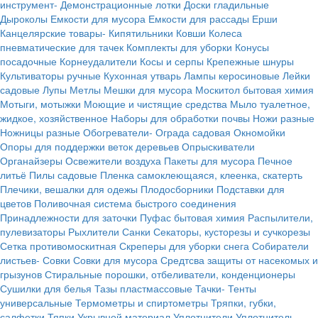
инструмент-
Демонстрационные лотки
Доски гладильные
Дыроколы
Емкости для мусора
Емкости для рассады
Ерши
Канцелярские товары-
Кипятильники
Ковши
Колеса
пневматические для тачек
Комплекты для уборки
Конусы
посадочные
Корнеудалители
Косы и серпы
Крепежные шнуры
Культиваторы ручные
Кухонная утварь
Лампы керосиновые
Лейки
садовые
Лупы
Метлы
Мешки для мусора
Москитол бытовая химия
Мотыги, мотыжки
Моющие и чистящие средства
Мыло туалетное,
жидкое, хозяйственное
Наборы для обработки почвы
Ножи разные
Ножницы разные
Обогреватели-
Ограда садовая
Окномойки
Опоры для поддержки веток деревьев
Опрыскиватели
Органайзеры
Освежители воздуха
Пакеты для мусора
Печное
литьё
Пилы садовые
Пленка самоклеющаяся, клеенка, скатерть
Плечики, вешалки для одежы
Плодосборники
Подставки для
цветов
Поливочная система быстрого соединения
Принадлежности для заточки
Пуфас бытовая химия
Распылители,
пулевизаторы
Рыхлители
Санки
Секаторы, кусторезы и сучкорезы
Сетка противомоскитная
Скреперы для уборки снега
Собиратели
листьев-
Совки
Совки для мусора
Средтсва защиты от насекомых и
грызунов
Стиральные порошки, отбеливатели, конденционеры
Сушилки для белья
Тазы пластмассовые
Тачки-
Тенты
универсальные
Термометры и спиртометры
Тряпки, губки,
салфетки
Тяпки
Укрывной материал
Уплотнители
Уплотнитель