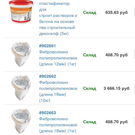
пластификатор
для
Склад
635.63 руб
строит.растворов и
бетона на основе
пва строительный
декоселф (5кг)
#902661
Фиброволокно
Склад
408.70 руб
полипропиленовое
(длина 12мм) (1кг)
#902662
Фиброволокно
полипропиленовое
Склад
3 666.15 руб
(длина 18мм)
(10кг)
#902663
Фиброволокно
Склад
408.70 руб
полипропиленовое
(длина 18мм) (1кг)