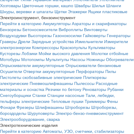
Хозтовары
Цветочные горшки, кашпо
Швабры
Шилья
Шланги
Шнуры, веревки и шпагаты
Щетки
Этажерки
Ящики пластиковые
Электроинструмент, бензоинструмент
Перейти в категорию
Аккумуляторы
Аэраторы и скарификаторы
Бензорезы
Бетоносмесители
Виброплиты
Винтоверты
Воздуходувки
Высоторезы
Газонокосилки
Гайковерты
Генераторы
Граверы
Дрели
Зарядные устройства
Измельчители
Измерители
электроэнергии
Компрессоры
Краскопульты
Культиваторы
Кусторезы
Лобзики
Мойки высокого давления
Молотки отбойные
Мотобуры
Мотопомпы
Мультитулы
Насосы
Ножницы
Обогреватели
Опрыскиватели аккумуляторные
Опрыскиватели бензиновые
Осушители
Отвертки аккумуляторные
Перфораторы
Пилы
Пистолеты скобозабивные электрические
Плиткорезы
электрические
Пневмошлифмашины
Пылесосы
Расходные
материалы и оснастка
Резчики по бетону
Реноваторы
Рубанки
Снегоуборщики
Станки
Станции насосные
Тали, лебедки,
тельферы электрические
Тепловые пушки
Триммеры
Фены
Фонари
Фрезеры
Шлифмашины
Штроборезы
Штроборезы,
бороздоделы
Шуруповерты
Электро-бензо-пневмоинструмент
Электрооборудование, сварка
Электротехнические изделия
Перейти в категорию
Автоматы, УЗО, счетчики, стабилизаторы