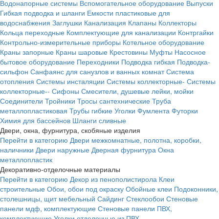
Водонапорные системы
Вспомогательное оборудование
Выпуски
Гибкая подводка и шланги
Емкости пластиковые для
водоснабжения
Заглушки
Канализация
Клапаны
Коллекторы
Кольца переходные
Комплектующие для канализации
Контргайки
Контрольно-измерительные приборы
Котельное оборудование
Краны запорные
Краны шаровые
Крестовины
Муфты
Насосное
бытовое оборудование
Переходники
Подводка гибкая
Подводка-
сильфон
Санфаянс для санузлов и ванных комнат
Система
отопления
Системы инсталяции
Системы коллекторные-
Системы
коллекторные--
Сифоны
Смесители, душевые лейки, мойки
Соединители
Тройники
Тросы сантехнические
Труба
металлопластиковая
Трубы гибкие
Уголки
Фумлента
Футорки
Химия для бассейнов
Шланги сливные
Двери, окна, фурнитура, скобяные изделия
Перейти в категорию
Двери межкомнатные, полотна, коробки,
наличники
Двери наружные
Дверная фурнитура
Окна
металлопластик
Декоративно-отделочные материалы
Перейти в категорию
Декор из пенополистирола
Клеи
строительные
Обои, обои под окраску
Обойные клеи
Подоконники,
столешницы, щит мебельный
Сайдинг
Стеклообои
Стеновые
панели мдф, комплектующие
Стеновые панели ПВХ,
комплектующие
Уголки отделочные из ПВХ