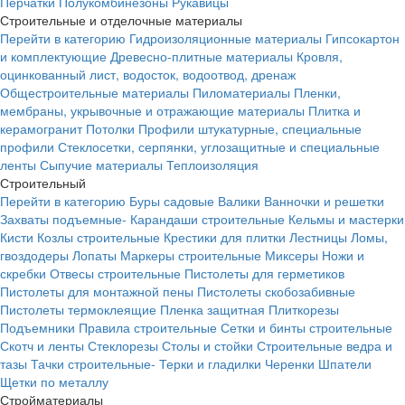
Перчатки
Полукомбинезоны
Рукавицы
Строительные и отделочные материалы
Перейти в категорию
Гидроизоляционные материалы
Гипсокартон
и комплектующие
Древесно-плитные материалы
Кровля,
оцинкованный лист, водосток, водоотвод, дренаж
Общестроительные материалы
Пиломатериалы
Пленки,
мембраны, укрывочные и отражающие материалы
Плитка и
керамогранит
Потолки
Профили штукатурные, специальные
профили
Стеклосетки, серпянки, углозащитные и специальные
ленты
Сыпучие материалы
Теплоизоляция
Строительный
Перейти в категорию
Буры садовые
Валики
Ванночки и решетки
Захваты подъемные-
Карандаши строительные
Кельмы и мастерки
Кисти
Козлы строительные
Крестики для плитки
Лестницы
Ломы,
гвоздодеры
Лопаты
Маркеры строительные
Миксеры
Ножи и
скребки
Отвесы строительные
Пистолеты для герметиков
Пистолеты для монтажной пены
Пистолеты скобозабивные
Пистолеты термоклеящие
Пленка защитная
Плиткорезы
Подъемники
Правила строительные
Сетки и бинты строительные
Скотч и ленты
Стеклорезы
Столы и стойки
Строительные ведра и
тазы
Тачки строительные-
Терки и гладилки
Черенки
Шпатели
Щетки по металлу
Стройматериалы