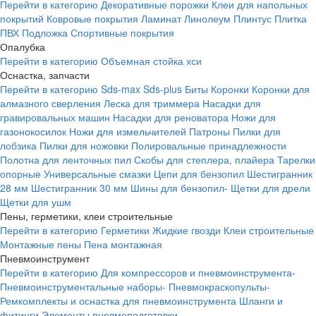
Перейти в категорию
Декоративные порожки
Клеи для напольных
покрытий
Ковровые покрытия
Ламинат
Линолеум
Плинтус
Плитка
ПВХ
Подложка
Спортивные покрытия
Опалубка
Перейти в категорию
Объемная стойка хси
Оснастка, запчасти
Перейти в категорию
Sds-max
Sds-plus
Биты
Коронки
Коронки для
алмазного сверления
Леска для триммера
Насадки для
гравировальных машин
Насадки для реноватора
Ножи для
газонокосилок
Ножи для измельчителей
Патроны
Пилки для
лобзика
Пилки для ножовки
Полировальные принадлежности
Полотна для ленточных пил
Скобы для степлера, плайера
Тарелки
опорные
Универсальные смазки
Цепи для бензопил
Шестигранник
28 мм
Шестигранник 30 мм
Шины для бензопил-
Щетки для дрели
Щетки для ушм
Пены, герметики, клеи строительные
Перейти в категорию
Герметики
Жидкие гвозди
Клеи строительные
Монтажные пены
Пена монтажная
Пневмоинструмент
Перейти в категорию
Для компрессоров и пневмоинструмента-
Пневмоинструментальные наборы-
Пневмокраскопульты-
Ремкомплекты и оснастка для пневмоинструмента
Шланги и
фитинги
Элементы пневмоподготовки