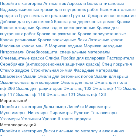
Перейти в категорию
Антисептик
Аэрозоли
Белила титановые
Водоэмульсионные краски для внутренних работ
Вспомогательные
средства
Грунт-эмаль по ржавчине
Грунты-
Декоративное покрытие
Добавки для сухих смесей
Краска для деревянных домов
Краски
Краски алкидные
Краски водно-дисперсионные
Краски для
внутренних работ
Краски по ржавчине
Краски полиуретановые
Краски резиновые
Краски эпоксидные
Лаки
Латексные краски
Масляная краска ма-15
Морилки водные
Морилки неводные
Нитроэмали
Огнебиозащита, специальные материалы
Огнезащитные краски
Олифа
Пробки для колеровки
Растворители
Серебрянка (антикоррозионная защитная краска)
Спец покрытия
Стекло жидкое
Строительная химия
Фасадные материалы
Шпаклевки
Эмали
Эмали для бетонных полов
Эмали для крыш
Эмали-основы для колеровки
Эмаль для пола
Эмаль для пола
пф-266
Эмаль для радиаторов
Эмаль нц-132
Эмаль пф-115
Эмаль
пф-117
Эмаль пф-119
Эмаль пф-121
Эмаль пф-123
Мерительный
Перейти в категорию
Дальномер
Линейки
Микрометры
Мультимеры-
Нивелиры
Пирометры
Рулетки
Тепловизоры-
Угломеры
Угольники
Уровни
Штангенциркули-
Металлорежущий
Перейти в категорию
Диски пильные по металлу и алюминию