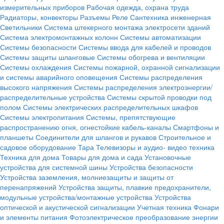
измерительных приборов
Рабочая одежда, охрана труда
Радиаторы, конвекторы
Разъемы
Реле
Сантехника инженерная
Светильники
Система штекерного монтажа электросети зданий
Система электромонтажных колонн
Системы автоматизации
Системы безопасности
Системы ввода для кабелей и проводов
Системы защиты шланговые
Системы обогрева и вентиляции
Системы охлаждения
Системы пожарной, охранной сигнализации
и системы аварийного оповещения
Системы распределения
высокого напряжения
Системы распределения электроэнергии/
распределительные устройства
Системы скрытой проводки под
полом
Системы электрических распределительных шкафов
Системы электропитания
Системы, препятствующие
распространению огня, огнестойкие кабель-каналы
Смартфоны и
планшеты
Соединители для шлангов и рукавов
Строительное и
садовое оборудование
Тара
Телевизоры и аудио- видео техника
Техника для дома
Товары для дома и сада
Установочные
устройства для системной шины
Устройства безопасности
Устройства заземления, молниезащиты и защиты от
перенапряжений
Устройства защиты, плавкие предохранители,
модульные устройства/монтажные устройства
Устройства
оптической и акустической сигнализации
Учетная техника
Фонари
и элементы питания
Фотоэлектрическое преобразование энергии