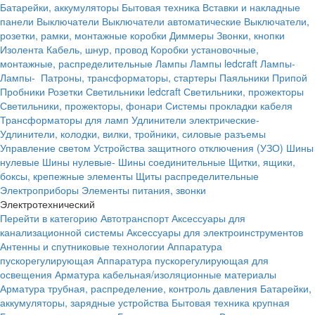
Батарейки, аккумуляторы
Бытовая техника
Вставки и накладные
панели
Выключатели
Выключатели автоматические
Выключатели,
розетки, рамки, монтажные коробки
Диммеры
Звонки, кнопки
Изолента
Кабель, шнур, провод
Коробки установочные,
монтажные, распределительные
Лампы
Лампы ledcraft
Лампы-
Лампы-
Патроны, трансформаторы, стартеры
Паяльники
Припой
Пробники
Розетки
Светильники ledcraft
Светильники, прожекторы
Светильники, прожекторы, фонари
Системы прокладки кабеля
Трансформаторы для ламп
Удлинители электрические-
Удлинители, колодки, вилки, тройники, силовые разъемы
Управление светом
Устройства защитного отключения (УЗО)
Шины
нулевые
Шины нулевые-
Шины соединительные
Щитки, ящики,
боксы, крепежные элементы
Щиты распределительные
Электроприборы
Элементы питания, звонки
Электротехнический
Перейти в категорию
Автотранспорт
Аксессуары для
канализационной системы
Аксессуары для электроинструментов
Антенны и спутниковые технологии
Аппаратура
пускорегулирующая
Аппаратура пускорегулирующая для
освещения
Арматура кабельная/изоляционные материалы
Арматура трубная, распределение, контроль давления
Батарейки,
аккумуляторы, зарядные устройства
Бытовая техника крупная