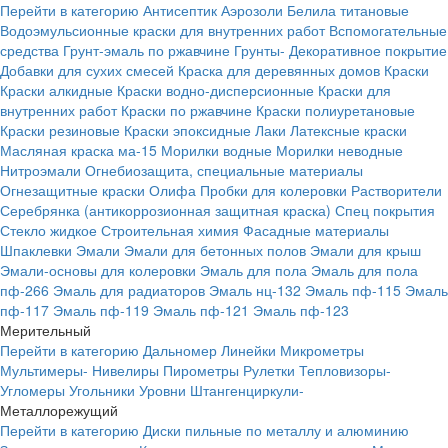
Перейти в категорию
Антисептик
Аэрозоли
Белила титановые
Водоэмульсионные краски для внутренних работ
Вспомогательные
средства
Грунт-эмаль по ржавчине
Грунты-
Декоративное покрытие
Добавки для сухих смесей
Краска для деревянных домов
Краски
Краски алкидные
Краски водно-дисперсионные
Краски для
внутренних работ
Краски по ржавчине
Краски полиуретановые
Краски резиновые
Краски эпоксидные
Лаки
Латексные краски
Масляная краска ма-15
Морилки водные
Морилки неводные
Нитроэмали
Огнебиозащита, специальные материалы
Огнезащитные краски
Олифа
Пробки для колеровки
Растворители
Серебрянка (антикоррозионная защитная краска)
Спец покрытия
Стекло жидкое
Строительная химия
Фасадные материалы
Шпаклевки
Эмали
Эмали для бетонных полов
Эмали для крыш
Эмали-основы для колеровки
Эмаль для пола
Эмаль для пола
пф-266
Эмаль для радиаторов
Эмаль нц-132
Эмаль пф-115
Эмаль
пф-117
Эмаль пф-119
Эмаль пф-121
Эмаль пф-123
Мерительный
Перейти в категорию
Дальномер
Линейки
Микрометры
Мультимеры-
Нивелиры
Пирометры
Рулетки
Тепловизоры-
Угломеры
Угольники
Уровни
Штангенциркули-
Металлорежущий
Перейти в категорию
Диски пильные по металлу и алюминию