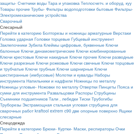
защиты-
Счетчики воды
Тара и упаковка
Теплосчетч. и оборуд. куу
Товары прочие
Трубы-
Фильтры водоподготовки бытовые
Фильтры-
Электромеханические устройства
Сварочный
Слесарный
Перейти в категорию
Болторезы и ножницы арматурные
Верстаки
Головка ударная
Головки торцевые
Губцевый инструмент
Заклепочники
Зубила
Клеймы цифровые, буквенные
Ключи
балонные
Ключи динамометрические
Ключи комбинированные
Ключи крестовые
Ключи накидные
Ключи прочие
Ключи разводные
Ключи разрезные
Ключи рожковые
Ключи свечные
Ключи торцовые
и трубчатые
Ключи трубные
Ключи шарнирные
Ключи
шестигранные (имбусовые)
Молотки и кувалды
Наборы
инструмента
Напильники и надфили
Ножницы по металлу
Ножницы угловые-
Ножовки по металлу
Отвертки
Пинцеты
Пояса и
сумки для инструмента
Развальцовки
Распоры
Струбцины
Съемники подшипников
Тали , лебедки
Тиски
Трубогибы
Труборезы
Экстрамощная стальная угловая струбцина для
сварочных работ kraftool extrem c90 две опорные поверхно
Ящики
слесарные
Спецодежда
Перейти в категорию
Брюки-
Куртки-
Маски, респираторы
Очки