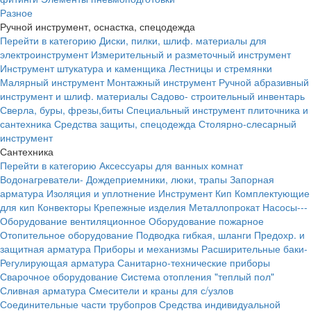
Разное
Ручной инструмент, оснастка, спецодежда
Перейти в категорию
Диски, пилки, шлиф. материалы для
электроинструмент
Измерительный и разметочный инструмент
Инструмент штукатура и каменщика
Лестницы и стремянки
Малярный инструмент
Монтажный инструмент
Ручной абразивный
инструмент и шлиф. материалы
Садово- строительный инвентарь
Сверла, буры, фрезы,биты
Специальный инструмент плиточника и
сантехника
Средства защиты, спецодежда
Столярно-слесарный
инструмент
Сантехника
Перейти в категорию
Аксессуары для ванных комнат
Водонагреватели-
Дождеприемники, люки, трапы
Запорная
арматура
Изоляция и уплотнение
Инструмент
Кип
Комплектующие
для кип
Конвекторы
Крепежные изделия
Металлопрокат
Насосы---
Оборудование вентиляционное
Оборудование пожарное
Отопительное оборудование
Подводка гибкая, шланги
Предохр. и
защитная арматура
Приборы и механизмы
Расширительные баки-
Регулирующая арматура
Санитарно-технические приборы
Сварочное оборудование
Система отопления "теплый пол"
Сливная арматура
Смесители и краны для с/узлов
Соединительные части трубопров
Средства индивидуальной