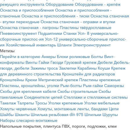
режущего инструмента
Оборудование
Оборудование - крепёж
Оснастка и приспособления
Оснастка и приспособления -
станочные
Оснастка и приспособления - тиски
Оснастка станочная
- втулки переходные
Оснастка станочная - оправки и втулки
Оснастка станочная - патроны
Пластины твёрдосплавные
Пневмоинструмент
Подшипники
Станки
Усп- 8 универсально-
сборочные приспос-ия
Усп-12 универсально-сборочные приспос-
ия
Хозяйственный инвентарь
Шланги
Электроинструмент
Метизы
Перейти в категорию
Анкеры
Блоки роликовые
Болты
Винт-
конфирматы
Винты
Гайки
Гвозди
Грузовой крепеж
Дюбели
Дюбель-
гвозди, дюбели
Зажимы троса
Заклепки
Карабины
Коуши
Крепеж
для деревянного строительства
Кронштейн для радиаторов
Кронштейны
Крюки
Метрический крепеж
Пластины крепежные
Пластины, кронштейны, уголки
Рым-болты
Рым-гайки
Саморезы
Скобы для крепления кабеля
Скобы строительные
Скобы
такелажные
Соединители цепей
Стеллажи и стеллажные системы
Такелаж
Талрепы
Тросы
Уголки крепежные
Уголки мебельные
Хомуты червячные
Хомуты, монтажные ленты, бандажи
Цепи
Шайбы
Шканты
Шпилька резьбовая din 975
Шпильки
Шурупы
Наборы слесарно-монтажные
Напольные покрытия, плинтуса ПВХ, пороги, подложки, клеи