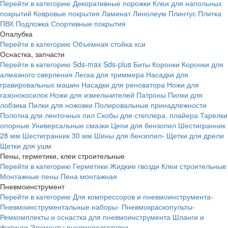
Перейти в категорию
Декоративные порожки
Клеи для напольных
покрытий
Ковровые покрытия
Ламинат
Линолеум
Плинтус
Плитка
ПВХ
Подложка
Спортивные покрытия
Опалубка
Перейти в категорию
Объемная стойка хси
Оснастка, запчасти
Перейти в категорию
Sds-max
Sds-plus
Биты
Коронки
Коронки для
алмазного сверления
Леска для триммера
Насадки для
гравировальных машин
Насадки для реноватора
Ножи для
газонокосилок
Ножи для измельчителей
Патроны
Пилки для
лобзика
Пилки для ножовки
Полировальные принадлежности
Полотна для ленточных пил
Скобы для степлера, плайера
Тарелки
опорные
Универсальные смазки
Цепи для бензопил
Шестигранник
28 мм
Шестигранник 30 мм
Шины для бензопил-
Щетки для дрели
Щетки для ушм
Пены, герметики, клеи строительные
Перейти в категорию
Герметики
Жидкие гвозди
Клеи строительные
Монтажные пены
Пена монтажная
Пневмоинструмент
Перейти в категорию
Для компрессоров и пневмоинструмента-
Пневмоинструментальные наборы-
Пневмокраскопульты-
Ремкомплекты и оснастка для пневмоинструмента
Шланги и
фитинги
Элементы пневмоподготовки