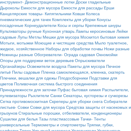
инструмент-
Демонстрационные лотки
Доски гладильные
Дыроколы
Емкости для мусора
Емкости для рассады
Ерши
Канцелярские товары-
Кипятильники
Ковши
Колеса
пневматические для тачек
Комплекты для уборки
Конусы
посадочные
Корнеудалители
Косы и серпы
Крепежные шнуры
Культиваторы ручные
Кухонная утварь
Лампы керосиновые
Лейки
садовые
Лупы
Метлы
Мешки для мусора
Москитол бытовая химия
Мотыги, мотыжки
Моющие и чистящие средства
Мыло туалетное,
жидкое, хозяйственное
Наборы для обработки почвы
Ножи разные
Ножницы разные
Обогреватели-
Ограда садовая
Окномойки
Опоры для поддержки веток деревьев
Опрыскиватели
Органайзеры
Освежители воздуха
Пакеты для мусора
Печное
литьё
Пилы садовые
Пленка самоклеющаяся, клеенка, скатерть
Плечики, вешалки для одежы
Плодосборники
Подставки для
цветов
Поливочная система быстрого соединения
Принадлежности для заточки
Пуфас бытовая химия
Распылители,
пулевизаторы
Рыхлители
Санки
Секаторы, кусторезы и сучкорезы
Сетка противомоскитная
Скреперы для уборки снега
Собиратели
листьев-
Совки
Совки для мусора
Средтсва защиты от насекомых и
грызунов
Стиральные порошки, отбеливатели, конденционеры
Сушилки для белья
Тазы пластмассовые
Тачки-
Тенты
универсальные
Термометры и спиртометры
Тряпки, губки,
салфетки
Тяпки
Укрывной материал
Уплотнители
Уплотнитель