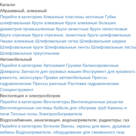
Каталог
Абразивный, алмазный
Перейти в категорию
Алмазные пластины заточные
Губка
шлифовальная
Круги алмазные
Круги алмазные больших
диаметров промышленные
Круги зачистные
Круги лепестковые
Круги отрезные
Круги отрезные, зачистные
Круги шлифовальные
Чашки алмазные
Шлифовальная сетка
Шлифовальная шкурка
Шлифовальные круги
Шлифовальные ленты
Шлифовальные листы
Шлифовальные треугольники
Автомобильный
Перейти в категорию
Автохимия
Грузики балансировочные
Домкраты
Запчасти для грузовых машин
Инструмент для кузовного
ремонта, аксессуары
Правки автомобильные
Прессы
гидравлические
Прессы реечные
Растяжки гидравлические
Специнструмент
Вентиляция и электрообогрев
Перейти в категорию
Вентиляторы
Вентиляционные решетки
Вентиляционные системы
Кабели для обогрева труб
Камины и
печи
Теплые полы
Электрообогреватели
Водоснабжение, канализация, водонагреватели, радиаторы, газ
Перейти в категорию
Бочонки
Ванны, экраны для ванн, душевые
кабины
Водонагреватели, оборудование для сжиженного газа