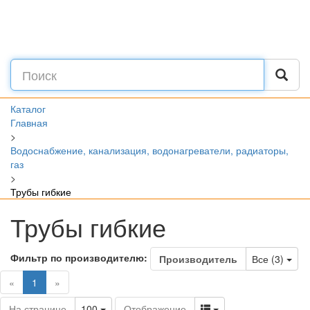
Каталог
Главная
>
Водоснабжение, канализация, водонагреватели, радиаторы,
газ
>
Трубы гибкие
Трубы гибкие
Фильтр по производителю:
Tog
Производитель
Все (3)
(current)
«
1
»
Toggle Dropdown
Toggle Dropdown
На странице
100
Отображение