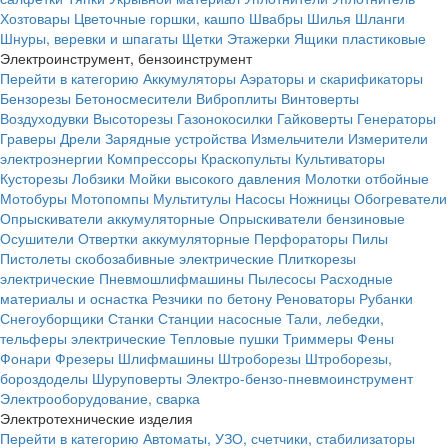
Хозтовары
Цветочные горшки, кашпо
Швабры
Шилья
Шланги
Шнуры, веревки и шпагаты
Щетки
Этажерки
Ящики пластиковые
Электроинструмент, бензоинструмент
Перейти в категорию
Аккумуляторы
Аэраторы и скарификаторы
Бензорезы
Бетоносмесители
Виброплиты
Винтоверты
Воздуходувки
Высоторезы
Газонокосилки
Гайковерты
Генераторы
Граверы
Дрели
Зарядные устройства
Измельчители
Измерители
электроэнергии
Компрессоры
Краскопульты
Культиваторы
Кусторезы
Лобзики
Мойки высокого давления
Молотки отбойные
Мотобуры
Мотопомпы
Мультитулы
Насосы
Ножницы
Обогреватели
Опрыскиватели аккумуляторные
Опрыскиватели бензиновые
Осушители
Отвертки аккумуляторные
Перфораторы
Пилы
Пистолеты скобозабивные электрические
Плиткорезы
электрические
Пневмошлифмашины
Пылесосы
Расходные
материалы и оснастка
Резчики по бетону
Реноваторы
Рубанки
Снегоуборщики
Станки
Станции насосные
Тали, лебедки,
тельферы электрические
Тепловые пушки
Триммеры
Фены
Фонари
Фрезеры
Шлифмашины
Штроборезы
Штроборезы,
бороздоделы
Шуруповерты
Электро-бензо-пневмоинструмент
Электрооборудование, сварка
Электротехнические изделия
Перейти в категорию
Автоматы, УЗО, счетчики, стабилизаторы