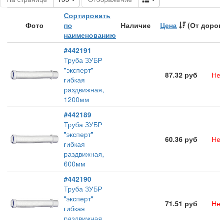
Сортировать
Фото
по
Наличие
Цена
(От доро
наименованию
#442191
Труба ЗУБР
"эксперт"
87.32 руб
Не
гибкая
раздвижная,
1200мм
#442189
Труба ЗУБР
"эксперт"
60.36 руб
Не
гибкая
раздвижная,
600мм
#442190
Труба ЗУБР
"эксперт"
71.51 руб
Не
гибкая
раздвижная,