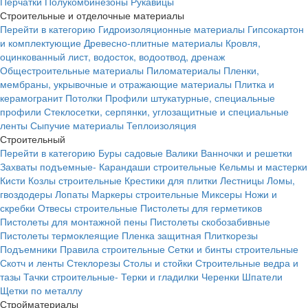
Перчатки
Полукомбинезоны
Рукавицы
Строительные и отделочные материалы
Перейти в категорию
Гидроизоляционные материалы
Гипсокартон
и комплектующие
Древесно-плитные материалы
Кровля,
оцинкованный лист, водосток, водоотвод, дренаж
Общестроительные материалы
Пиломатериалы
Пленки,
мембраны, укрывочные и отражающие материалы
Плитка и
керамогранит
Потолки
Профили штукатурные, специальные
профили
Стеклосетки, серпянки, углозащитные и специальные
ленты
Сыпучие материалы
Теплоизоляция
Строительный
Перейти в категорию
Буры садовые
Валики
Ванночки и решетки
Захваты подъемные-
Карандаши строительные
Кельмы и мастерки
Кисти
Козлы строительные
Крестики для плитки
Лестницы
Ломы,
гвоздодеры
Лопаты
Маркеры строительные
Миксеры
Ножи и
скребки
Отвесы строительные
Пистолеты для герметиков
Пистолеты для монтажной пены
Пистолеты скобозабивные
Пистолеты термоклеящие
Пленка защитная
Плиткорезы
Подъемники
Правила строительные
Сетки и бинты строительные
Скотч и ленты
Стеклорезы
Столы и стойки
Строительные ведра и
тазы
Тачки строительные-
Терки и гладилки
Черенки
Шпатели
Щетки по металлу
Стройматериалы