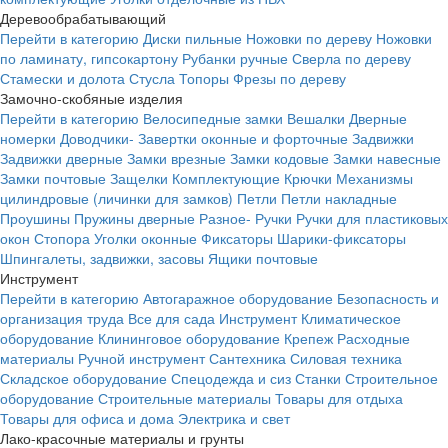
Деревообрабатывающий
Перейти в категорию
Диски пильные
Ножовки по дереву
Ножовки
по ламинату, гипсокартону
Рубанки ручные
Сверла по дереву
Стамески и долота
Стусла
Топоры
Фрезы по дереву
Замочно-скобяные изделия
Перейти в категорию
Велосипедные замки
Вешалки
Дверные
номерки
Доводчики-
Завертки оконные и форточные
Задвижки
Задвижки дверные
Замки врезные
Замки кодовые
Замки навесные
Замки почтовые
Защелки
Комплектующие
Крючки
Механизмы
цилиндровые (личинки для замков)
Петли
Петли накладные
Проушины
Пружины дверные
Разное-
Ручки
Ручки для пластиковых
окон
Стопора
Уголки оконные
Фиксаторы
Шарики-фиксаторы
Шпингалеты, задвижки, засовы
Ящики почтовые
Инструмент
Перейти в категорию
Автогаражное оборудование
Безопасность и
организация труда
Все для сада
Инструмент
Климатическое
оборудование
Клининговое оборудование
Крепеж
Расходные
материалы
Ручной инструмент
Сантехника
Силовая техника
Складское оборудование
Спецодежда и сиз
Станки
Строительное
оборудование
Строительные материалы
Товары для отдыха
Товары для офиса и дома
Электрика и свет
Лако-красочные материалы и грунты