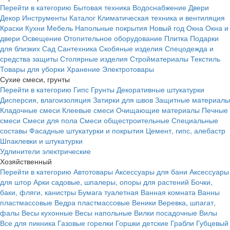
Перейти в категорию
Бытовая техника
Водоснабжение
Двери
Декор
Инструменты
Каталог
Климатическая техника и вентиляция
Краски
Кухни
Мебель
Напольные покрытия
Новый год
Окна
Окна и
двери
Освещение
Отопительное оборудование
Плитка
Подарки
для близких
Сад
Сантехника
Скобяные изделия
Спецодежда и
средства защиты
Столярные изделия
Стройматериалы
Текстиль
Товары для уборки
Хранение
Электротовары
Сухие смеси, грунты
Перейти в категорию
Гипс
Грунты
Декоративные штукатурки
Дисперсия, влагоизоляция
Затирки для швов
Защитные материалы
Кладочные смеси
Клеевые смеси
Очищающие материалы
Печные
смеси
Смеси для пола
Смеси общестроительные
Специальные
составы
Фасадные штукатурки и покрытия
Цемент, гипс, алебастр
Шпаклевки и штукатурки
Удлинители электрические
Хозяйственный
Перейти в категорию
Автотовары
Аксессуары для бани
Аксессуары
для штор
Арки садовые, шпалеры, опоры для растений
Бочки,
баки, фляги, канистры
Бумага туалетная
Ванная комната
Ванны
пластмассовые
Ведра пластмассовые
Веники
Веревка, шпагат,
фалы
Весы кухонные
Весы напольные
Вилки посадочные
Вилы
Все для пикника
Газовые горелки
Горшки детские
Грабли
Губцевый