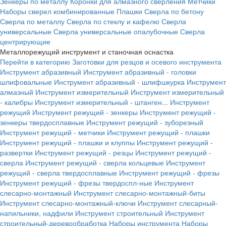
Зенкеры по металлу
Коронки для алмазного сверления
Метчики
Наборы сверел комбинированные
Плашки
Сверла по бетону
Сверла по металлу
Сверла по стеклу и кафелю
Сверла
универсальные
Сверла универсальные опалубочные
Сверла
центрирующие
Металлорежущий инструмент и станочная оснастка
Перейти в категорию
Заготовки для резцов и осевого инструмента
Инструмент абразивный
Инструмент абразивный - головки
шлифовальные
Инструмент абразивный - шлифшкурка
Инструмент
алмазный
Инструмент измерительный
Инструмент измерительный
- калибры
Инструмент измерительный - штанген...
Инструмент
режущий
Инструмент режущий - зенкеры
Инструмент режущий -
зенкеры твердосплавные
Инструмент режущий - зуборезный
Инструмент режущий - метчики
Инструмент режущий - плашки
Инструмент режущий - плашки и клуппы
Инструмент режущий -
развертки
Инструмент режущий - резцы
Инструмент режущий -
сверла
Инструмент режущий - сверла кольцевые
Инструмент
режущий - сверла твердосплавные
Инструмент режущий - фрезы
Инструмент режущий - фрезы твердоспл-ные
Инструмент
слесарно-монтажный
Инструмент слесарно-монтажный-биты
Инструмент слесарно-монтажный-ключи
Инструмент слесарный-
напильники, надфили
Инструмент строительный
Инструмент
строительный-деревообработка
Наборы инструмента
Наборы