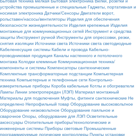
Бытовая техника мелкая
Бытовая электроника
Вилки, розетки и
устройства промышленные и специальные
Гаджеты, портативная и
носимая электроника
Датчики/Сенсоры
Двигатели ворот,
рольставен/насосы/вентиляторы
Изделия для обеспечения
безопасности жизнедеятельности
Изделия крепежные
Изделия
монтажные для коммуникационных сетей
Инструмент и средства
защиты
Инструмент ручной
Инструменты для опрессовки, резки,
снятия изоляции
Источники света
Источники света светодиодные
Кабеленесущие системы
Кабели и провода
Кабельно-
проводниковая продукция
Каналы настенного и потолочного
монтажа
Колодки клеммные
Коммуникационная техника/
компоненты и системы
Компенсаторы сантехнические
Комплектные трансформаторные подстанции
Компьютерная
техника
Компьютерные и телефонные сети
Контрольно-
измерительные приборы
Короба кабельные
Котлы и обогреватели
Лампы
Линии электропередач (ЛЭП)
Материал монтажный
Материалы для подключения
Муфты, фитинги сантехнические
Не
определено
Непрофильный товар
Оборудование высоковольтное
Оборудование низковольтное
Оборудование паяльное и
сварочное
Опоры, оборудование для ЛЭП
Осветительные
аксессуары
Отопительные приборы/технологические и
инженерные системы
Приборы световые
Промышленные
программируемые логические контроллеры
Пункты установки