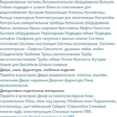
Водонапорные системы
Вспомогательное оборудование
Выпуски
Гибкая подводка и шланги
Емкости пластиковые для
водоснабжения
Заглушки
Канализация
Клапаны
Коллекторы
Кольца переходные
Комплектующие для канализации
Контргайки
Контрольно-измерительные приборы
Котельное оборудование
Краны запорные
Краны шаровые
Крестовины
Муфты
Насосное
бытовое оборудование
Переходники
Подводка гибкая
Подводка-
сильфон
Санфаянс для санузлов и ванных комнат
Система
отопления
Системы инсталяции
Системы коллекторные-
Системы
коллекторные--
Сифоны
Смесители, душевые лейки, мойки
Соединители
Тройники
Тросы сантехнические
Труба
металлопластиковая
Трубы гибкие
Уголки
Фумлента
Футорки
Химия для бассейнов
Шланги сливные
Двери, окна, фурнитура, скобяные изделия
Перейти в категорию
Двери межкомнатные, полотна, коробки,
наличники
Двери наружные
Дверная фурнитура
Окна
металлопластик
Декоративно-отделочные материалы
Перейти в категорию
Декор из пенополистирола
Клеи
строительные
Обои, обои под окраску
Обойные клеи
Подоконники,
столешницы, щит мебельный
Сайдинг
Стеклообои
Стеновые
панели мдф, комплектующие
Стеновые панели ПВХ,
комплектующие
Уголки отделочные из ПВХ