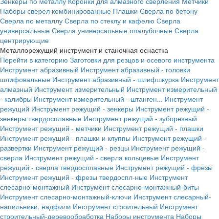
Зенкеры по металлу
Коронки для алмазного сверления
Метчики
Наборы сверел комбинированные
Плашки
Сверла по бетону
Сверла по металлу
Сверла по стеклу и кафелю
Сверла
универсальные
Сверла универсальные опалубочные
Сверла
центрирующие
Металлорежущий инструмент и станочная оснастка
Перейти в категорию
Заготовки для резцов и осевого инструмента
Инструмент абразивный
Инструмент абразивный - головки
шлифовальные
Инструмент абразивный - шлифшкурка
Инструмент
алмазный
Инструмент измерительный
Инструмент измерительный
- калибры
Инструмент измерительный - штанген...
Инструмент
режущий
Инструмент режущий - зенкеры
Инструмент режущий -
зенкеры твердосплавные
Инструмент режущий - зуборезный
Инструмент режущий - метчики
Инструмент режущий - плашки
Инструмент режущий - плашки и клуппы
Инструмент режущий -
развертки
Инструмент режущий - резцы
Инструмент режущий -
сверла
Инструмент режущий - сверла кольцевые
Инструмент
режущий - сверла твердосплавные
Инструмент режущий - фрезы
Инструмент режущий - фрезы твердоспл-ные
Инструмент
слесарно-монтажный
Инструмент слесарно-монтажный-биты
Инструмент слесарно-монтажный-ключи
Инструмент слесарный-
напильники, надфили
Инструмент строительный
Инструмент
строительный-деревообработка
Наборы инструмента
Наборы