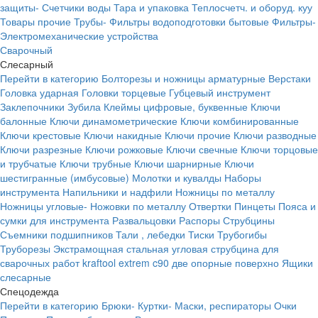
защиты-
Счетчики воды
Тара и упаковка
Теплосчетч. и оборуд. куу
Товары прочие
Трубы-
Фильтры водоподготовки бытовые
Фильтры-
Электромеханические устройства
Сварочный
Слесарный
Перейти в категорию
Болторезы и ножницы арматурные
Верстаки
Головка ударная
Головки торцевые
Губцевый инструмент
Заклепочники
Зубила
Клеймы цифровые, буквенные
Ключи
балонные
Ключи динамометрические
Ключи комбинированные
Ключи крестовые
Ключи накидные
Ключи прочие
Ключи разводные
Ключи разрезные
Ключи рожковые
Ключи свечные
Ключи торцовые
и трубчатые
Ключи трубные
Ключи шарнирные
Ключи
шестигранные (имбусовые)
Молотки и кувалды
Наборы
инструмента
Напильники и надфили
Ножницы по металлу
Ножницы угловые-
Ножовки по металлу
Отвертки
Пинцеты
Пояса и
сумки для инструмента
Развальцовки
Распоры
Струбцины
Съемники подшипников
Тали , лебедки
Тиски
Трубогибы
Труборезы
Экстрамощная стальная угловая струбцина для
сварочных работ kraftool extrem c90 две опорные поверхно
Ящики
слесарные
Спецодежда
Перейти в категорию
Брюки-
Куртки-
Маски, респираторы
Очки