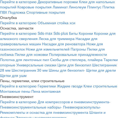
Перейти в категорию
Декоративные порожки
Клеи для напольных
покрытий
Ковровые покрытия
Ламинат
Линолеум
Плинтус
Плитка
ПВХ
Подложка
Спортивные покрытия
Опалубка
Перейти в категорию
Объемная стойка хси
Оснастка, запчасти
Перейти в категорию
Sds-max
Sds-plus
Биты
Коронки
Коронки для
алмазного сверления
Леска для триммера
Насадки для
гравировальных машин
Насадки для реноватора
Ножи для
газонокосилок
Ножи для измельчителей
Патроны
Пилки для
лобзика
Пилки для ножовки
Полировальные принадлежности
Полотна для ленточных пил
Скобы для степлера, плайера
Тарелки
опорные
Универсальные смазки
Цепи для бензопил
Шестигранник
28 мм
Шестигранник 30 мм
Шины для бензопил-
Щетки для дрели
Щетки для ушм
Пены, герметики, клеи строительные
Перейти в категорию
Герметики
Жидкие гвозди
Клеи строительные
Монтажные пены
Пена монтажная
Пневмоинструмент
Перейти в категорию
Для компрессоров и пневмоинструмента-
Пневмоинструментальные наборы-
Пневмокраскопульты-
Ремкомплекты и оснастка для пневмоинструмента
Шланги и
фитинги
Элементы пневмоподготовки