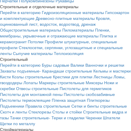
Перчатки
Полукомбинезоны
Рукавицы
Строительные и отделочные материалы
Перейти в категорию
Гидроизоляционные материалы
Гипсокартон
и комплектующие
Древесно-плитные материалы
Кровля,
оцинкованный лист, водосток, водоотвод, дренаж
Общестроительные материалы
Пиломатериалы
Пленки,
мембраны, укрывочные и отражающие материалы
Плитка и
керамогранит
Потолки
Профили штукатурные, специальные
профили
Стеклосетки, серпянки, углозащитные и специальные
ленты
Сыпучие материалы
Теплоизоляция
Строительный
Перейти в категорию
Буры садовые
Валики
Ванночки и решетки
Захваты подъемные-
Карандаши строительные
Кельмы и мастерки
Кисти
Козлы строительные
Крестики для плитки
Лестницы
Ломы,
гвоздодеры
Лопаты
Маркеры строительные
Миксеры
Ножи и
скребки
Отвесы строительные
Пистолеты для герметиков
Пистолеты для монтажной пены
Пистолеты скобозабивные
Пистолеты термоклеящие
Пленка защитная
Плиткорезы
Подъемники
Правила строительные
Сетки и бинты строительные
Скотч и ленты
Стеклорезы
Столы и стойки
Строительные ведра и
тазы
Тачки строительные-
Терки и гладилки
Черенки
Шпатели
Щетки по металлу
Стройматериалы