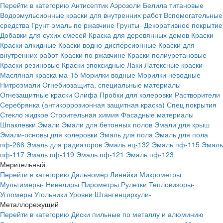
Перейти в категорию
Антисептик
Аэрозоли
Белила титановые
Водоэмульсионные краски для внутренних работ
Вспомогательные
средства
Грунт-эмаль по ржавчине
Грунты-
Декоративное покрытие
Добавки для сухих смесей
Краска для деревянных домов
Краски
Краски алкидные
Краски водно-дисперсионные
Краски для
внутренних работ
Краски по ржавчине
Краски полиуретановые
Краски резиновые
Краски эпоксидные
Лаки
Латексные краски
Масляная краска ма-15
Морилки водные
Морилки неводные
Нитроэмали
Огнебиозащита, специальные материалы
Огнезащитные краски
Олифа
Пробки для колеровки
Растворители
Серебрянка (антикоррозионная защитная краска)
Спец покрытия
Стекло жидкое
Строительная химия
Фасадные материалы
Шпаклевки
Эмали
Эмали для бетонных полов
Эмали для крыш
Эмали-основы для колеровки
Эмаль для пола
Эмаль для пола
пф-266
Эмаль для радиаторов
Эмаль нц-132
Эмаль пф-115
Эмаль
пф-117
Эмаль пф-119
Эмаль пф-121
Эмаль пф-123
Мерительный
Перейти в категорию
Дальномер
Линейки
Микрометры
Мультимеры-
Нивелиры
Пирометры
Рулетки
Тепловизоры-
Угломеры
Угольники
Уровни
Штангенциркули-
Металлорежущий
Перейти в категорию
Диски пильные по металлу и алюминию