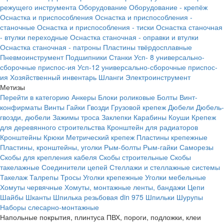
режущего инструмента
Оборудование
Оборудование - крепёж
Оснастка и приспособления
Оснастка и приспособления -
станочные
Оснастка и приспособления - тиски
Оснастка станочная
- втулки переходные
Оснастка станочная - оправки и втулки
Оснастка станочная - патроны
Пластины твёрдосплавные
Пневмоинструмент
Подшипники
Станки
Усп- 8 универсально-
сборочные приспос-ия
Усп-12 универсально-сборочные приспос-
ия
Хозяйственный инвентарь
Шланги
Электроинструмент
Метизы
Перейти в категорию
Анкеры
Блоки роликовые
Болты
Винт-
конфирматы
Винты
Гайки
Гвозди
Грузовой крепеж
Дюбели
Дюбель-
гвозди, дюбели
Зажимы троса
Заклепки
Карабины
Коуши
Крепеж
для деревянного строительства
Кронштейн для радиаторов
Кронштейны
Крюки
Метрический крепеж
Пластины крепежные
Пластины, кронштейны, уголки
Рым-болты
Рым-гайки
Саморезы
Скобы для крепления кабеля
Скобы строительные
Скобы
такелажные
Соединители цепей
Стеллажи и стеллажные системы
Такелаж
Талрепы
Тросы
Уголки крепежные
Уголки мебельные
Хомуты червячные
Хомуты, монтажные ленты, бандажи
Цепи
Шайбы
Шканты
Шпилька резьбовая din 975
Шпильки
Шурупы
Наборы слесарно-монтажные
Напольные покрытия, плинтуса ПВХ, пороги, подложки, клеи