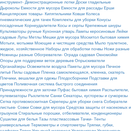
инструмент-
Демонстрационные лотки
Доски гладильные
Дыроколы
Емкости для мусора
Емкости для рассады
Ерши
Канцелярские товары-
Кипятильники
Ковши
Колеса
пневматические для тачек
Комплекты для уборки
Конусы
посадочные
Корнеудалители
Косы и серпы
Крепежные шнуры
Культиваторы ручные
Кухонная утварь
Лампы керосиновые
Лейки
садовые
Лупы
Метлы
Мешки для мусора
Москитол бытовая химия
Мотыги, мотыжки
Моющие и чистящие средства
Мыло туалетное,
жидкое, хозяйственное
Наборы для обработки почвы
Ножи разные
Ножницы разные
Обогреватели-
Ограда садовая
Окномойки
Опоры для поддержки веток деревьев
Опрыскиватели
Органайзеры
Освежители воздуха
Пакеты для мусора
Печное
литьё
Пилы садовые
Пленка самоклеющаяся, клеенка, скатерть
Плечики, вешалки для одежы
Плодосборники
Подставки для
цветов
Поливочная система быстрого соединения
Принадлежности для заточки
Пуфас бытовая химия
Распылители,
пулевизаторы
Рыхлители
Санки
Секаторы, кусторезы и сучкорезы
Сетка противомоскитная
Скреперы для уборки снега
Собиратели
листьев-
Совки
Совки для мусора
Средтсва защиты от насекомых и
грызунов
Стиральные порошки, отбеливатели, конденционеры
Сушилки для белья
Тазы пластмассовые
Тачки-
Тенты
универсальные
Термометры и спиртометры
Тряпки, губки,
салфетки
Тяпки
Укрывной материал
Уплотнители
Уплотнитель