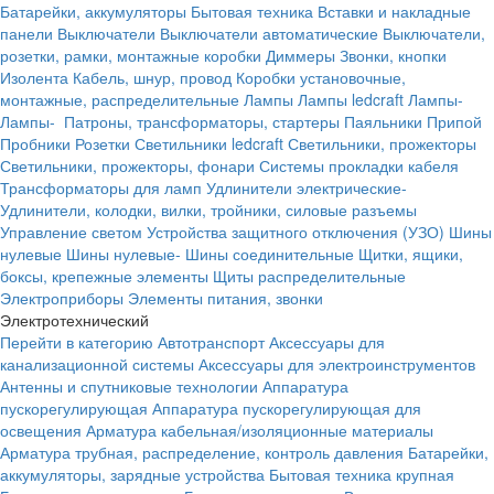
Батарейки, аккумуляторы
Бытовая техника
Вставки и накладные
панели
Выключатели
Выключатели автоматические
Выключатели,
розетки, рамки, монтажные коробки
Диммеры
Звонки, кнопки
Изолента
Кабель, шнур, провод
Коробки установочные,
монтажные, распределительные
Лампы
Лампы ledcraft
Лампы-
Лампы-
Патроны, трансформаторы, стартеры
Паяльники
Припой
Пробники
Розетки
Светильники ledcraft
Светильники, прожекторы
Светильники, прожекторы, фонари
Системы прокладки кабеля
Трансформаторы для ламп
Удлинители электрические-
Удлинители, колодки, вилки, тройники, силовые разъемы
Управление светом
Устройства защитного отключения (УЗО)
Шины
нулевые
Шины нулевые-
Шины соединительные
Щитки, ящики,
боксы, крепежные элементы
Щиты распределительные
Электроприборы
Элементы питания, звонки
Электротехнический
Перейти в категорию
Автотранспорт
Аксессуары для
канализационной системы
Аксессуары для электроинструментов
Антенны и спутниковые технологии
Аппаратура
пускорегулирующая
Аппаратура пускорегулирующая для
освещения
Арматура кабельная/изоляционные материалы
Арматура трубная, распределение, контроль давления
Батарейки,
аккумуляторы, зарядные устройства
Бытовая техника крупная