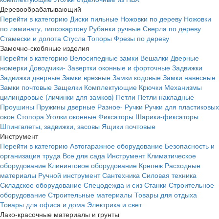
Деревообрабатывающий
Перейти в категорию
Диски пильные
Ножовки по дереву
Ножовки
по ламинату, гипсокартону
Рубанки ручные
Сверла по дереву
Стамески и долота
Стусла
Топоры
Фрезы по дереву
Замочно-скобяные изделия
Перейти в категорию
Велосипедные замки
Вешалки
Дверные
номерки
Доводчики-
Завертки оконные и форточные
Задвижки
Задвижки дверные
Замки врезные
Замки кодовые
Замки навесные
Замки почтовые
Защелки
Комплектующие
Крючки
Механизмы
цилиндровые (личинки для замков)
Петли
Петли накладные
Проушины
Пружины дверные
Разное-
Ручки
Ручки для пластиковых
окон
Стопора
Уголки оконные
Фиксаторы
Шарики-фиксаторы
Шпингалеты, задвижки, засовы
Ящики почтовые
Инструмент
Перейти в категорию
Автогаражное оборудование
Безопасность и
организация труда
Все для сада
Инструмент
Климатическое
оборудование
Клининговое оборудование
Крепеж
Расходные
материалы
Ручной инструмент
Сантехника
Силовая техника
Складское оборудование
Спецодежда и сиз
Станки
Строительное
оборудование
Строительные материалы
Товары для отдыха
Товары для офиса и дома
Электрика и свет
Лако-красочные материалы и грунты