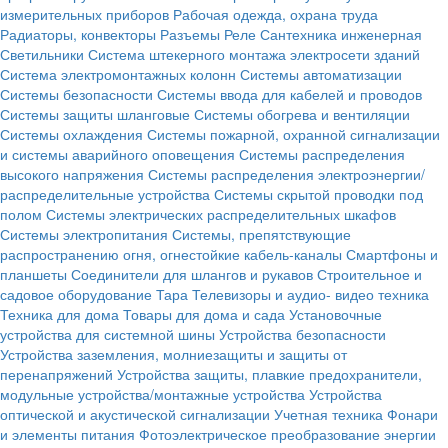
измерительных приборов
Рабочая одежда, охрана труда
Радиаторы, конвекторы
Разъемы
Реле
Сантехника инженерная
Светильники
Система штекерного монтажа электросети зданий
Система электромонтажных колонн
Системы автоматизации
Системы безопасности
Системы ввода для кабелей и проводов
Системы защиты шланговые
Системы обогрева и вентиляции
Системы охлаждения
Системы пожарной, охранной сигнализации
и системы аварийного оповещения
Системы распределения
высокого напряжения
Системы распределения электроэнергии/
распределительные устройства
Системы скрытой проводки под
полом
Системы электрических распределительных шкафов
Системы электропитания
Системы, препятствующие
распространению огня, огнестойкие кабель-каналы
Смартфоны и
планшеты
Соединители для шлангов и рукавов
Строительное и
садовое оборудование
Тара
Телевизоры и аудио- видео техника
Техника для дома
Товары для дома и сада
Установочные
устройства для системной шины
Устройства безопасности
Устройства заземления, молниезащиты и защиты от
перенапряжений
Устройства защиты, плавкие предохранители,
модульные устройства/монтажные устройства
Устройства
оптической и акустической сигнализации
Учетная техника
Фонари
и элементы питания
Фотоэлектрическое преобразование энергии