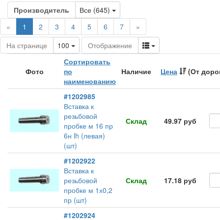
Toggle Dropdown
Производитель
Все (645)
(current)
«
1
2
3
4
5
6
7
»
Toggle Dropdown
Toggle Dropdown
На странице
100
Отображение
Сортировать
Фото
по
Наличие
Цена
(От доро
наименованию
#1202985
Вставка к
резьбовой
Склад
49.97 руб
пробке м 16 пр
6н lh (левая)
(шт)
#1202922
Вставка к
резьбовой
Склад
17.18 руб
пробке м 1х0,2
пр (шт)
#1202924