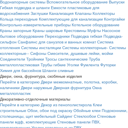
Водонапорные системы
Вспомогательное оборудование
Выпуски
Гибкая подводка и шланги
Емкости пластиковые для
водоснабжения
Заглушки
Канализация
Клапаны
Коллекторы
Кольца переходные
Комплектующие для канализации
Контргайки
Контрольно-измерительные приборы
Котельное оборудование
Краны запорные
Краны шаровые
Крестовины
Муфты
Насосное
бытовое оборудование
Переходники
Подводка гибкая
Подводка-
сильфон
Санфаянс для санузлов и ванных комнат
Система
отопления
Системы инсталяции
Системы коллекторные-
Системы
коллекторные--
Сифоны
Смесители, душевые лейки, мойки
Соединители
Тройники
Тросы сантехнические
Труба
металлопластиковая
Трубы гибкие
Уголки
Фумлента
Футорки
Химия для бассейнов
Шланги сливные
Двери, окна, фурнитура, скобяные изделия
Перейти в категорию
Двери межкомнатные, полотна, коробки,
наличники
Двери наружные
Дверная фурнитура
Окна
металлопластик
Декоративно-отделочные материалы
Перейти в категорию
Декор из пенополистирола
Клеи
строительные
Обои, обои под окраску
Обойные клеи
Подоконники,
столешницы, щит мебельный
Сайдинг
Стеклообои
Стеновые
панели мдф, комплектующие
Стеновые панели ПВХ,
комплектующие
Уголки отделочные из ПВХ