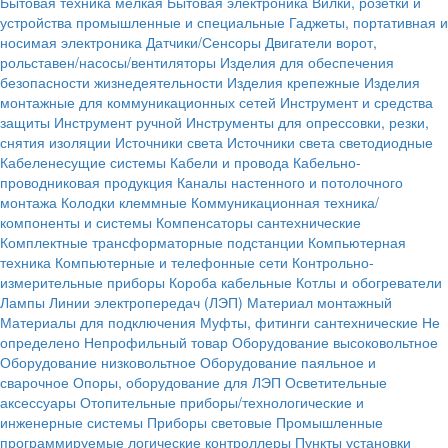
Бытовая техника мелкая
Бытовая электроника
Вилки, розетки и
устройства промышленные и специальные
Гаджеты, портативная и
носимая электроника
Датчики/Сенсоры
Двигатели ворот,
рольставен/насосы/вентиляторы
Изделия для обеспечения
безопасности жизнедеятельности
Изделия крепежные
Изделия
монтажные для коммуникационных сетей
Инструмент и средства
защиты
Инструмент ручной
Инструменты для опрессовки, резки,
снятия изоляции
Источники света
Источники света светодиодные
Кабеленесущие системы
Кабели и провода
Кабельно-
проводниковая продукция
Каналы настенного и потолочного
монтажа
Колодки клеммные
Коммуникационная техника/
компоненты и системы
Компенсаторы сантехнические
Комплектные трансформаторные подстанции
Компьютерная
техника
Компьютерные и телефонные сети
Контрольно-
измерительные приборы
Короба кабельные
Котлы и обогреватели
Лампы
Линии электропередач (ЛЭП)
Материал монтажный
Материалы для подключения
Муфты, фитинги сантехнические
Не
определено
Непрофильный товар
Оборудование высоковольтное
Оборудование низковольтное
Оборудование паяльное и
сварочное
Опоры, оборудование для ЛЭП
Осветительные
аксессуары
Отопительные приборы/технологические и
инженерные системы
Приборы световые
Промышленные
программируемые логические контроллеры
Пункты установки