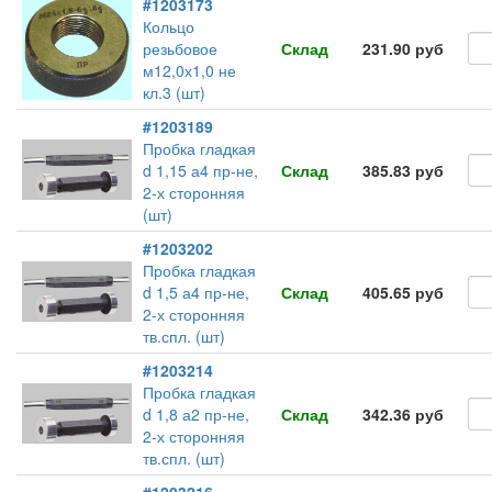
#1203173
Кольцо
резьбовое
Склад
231.90 руб
м12,0х1,0 не
кл.3 (шт)
#1203189
Пробка гладкая
d 1,15 а4 пр-не,
Склад
385.83 руб
2-х сторонняя
(шт)
#1203202
Пробка гладкая
d 1,5 а4 пр-не,
Склад
405.65 руб
2-х сторонняя
тв.спл. (шт)
#1203214
Пробка гладкая
d 1,8 а2 пр-не,
Склад
342.36 руб
2-х сторонняя
тв.спл. (шт)