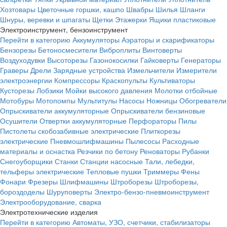
Хозтовары
Цветочные горшки, кашпо
Швабры
Шилья
Шланги
Шнуры, веревки и шпагаты
Щетки
Этажерки
Ящики пластиковые
Электроинструмент, бензоинструмент
Перейти в категорию
Аккумуляторы
Аэраторы и скарификаторы
Бензорезы
Бетоносмесители
Виброплиты
Винтоверты
Воздуходувки
Высоторезы
Газонокосилки
Гайковерты
Генераторы
Граверы
Дрели
Зарядные устройства
Измельчители
Измерители
электроэнергии
Компрессоры
Краскопульты
Культиваторы
Кусторезы
Лобзики
Мойки высокого давления
Молотки отбойные
Мотобуры
Мотопомпы
Мультитулы
Насосы
Ножницы
Обогреватели
Опрыскиватели аккумуляторные
Опрыскиватели бензиновые
Осушители
Отвертки аккумуляторные
Перфораторы
Пилы
Пистолеты скобозабивные электрические
Плиткорезы
электрические
Пневмошлифмашины
Пылесосы
Расходные
материалы и оснастка
Резчики по бетону
Реноваторы
Рубанки
Снегоуборщики
Станки
Станции насосные
Тали, лебедки,
тельферы электрические
Тепловые пушки
Триммеры
Фены
Фонари
Фрезеры
Шлифмашины
Штроборезы
Штроборезы,
бороздоделы
Шуруповерты
Электро-бензо-пневмоинструмент
Электрооборудование, сварка
Электротехнические изделия
Перейти в категорию
Автоматы, УЗО, счетчики, стабилизаторы