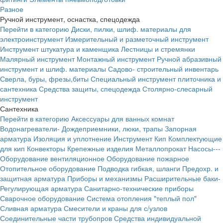
Разное
Ручной инструмент, оснастка, спецодежда
Перейти в категорию
Диски, пилки, шлиф. материалы для
электроинструмент
Измерительный и разметочный инструмент
Инструмент штукатура и каменщика
Лестницы и стремянки
Малярный инструмент
Монтажный инструмент
Ручной абразивный
инструмент и шлиф. материалы
Садово- строительный инвентарь
Сверла, буры, фрезы,биты
Специальный инструмент плиточника и
сантехника
Средства защиты, спецодежда
Столярно-слесарный
инструмент
Сантехника
Перейти в категорию
Аксессуары для ванных комнат
Водонагреватели-
Дождеприемники, люки, трапы
Запорная
арматура
Изоляция и уплотнение
Инструмент
Кип
Комплектующие
для кип
Конвекторы
Крепежные изделия
Металлопрокат
Насосы---
Оборудование вентиляционное
Оборудование пожарное
Отопительное оборудование
Подводка гибкая, шланги
Предохр. и
защитная арматура
Приборы и механизмы
Расширительные баки-
Регулирующая арматура
Санитарно-технические приборы
Сварочное оборудование
Система отопления "теплый пол"
Сливная арматура
Смесители и краны для с/узлов
Соединительные части трубопров
Средства индивидуальной