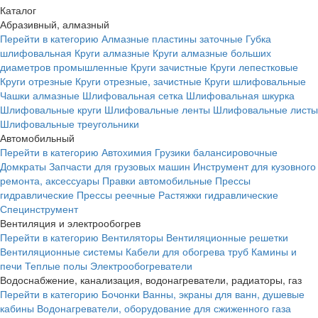
Каталог
Абразивный, алмазный
Перейти в категорию
Алмазные пластины заточные
Губка
шлифовальная
Круги алмазные
Круги алмазные больших
диаметров промышленные
Круги зачистные
Круги лепестковые
Круги отрезные
Круги отрезные, зачистные
Круги шлифовальные
Чашки алмазные
Шлифовальная сетка
Шлифовальная шкурка
Шлифовальные круги
Шлифовальные ленты
Шлифовальные листы
Шлифовальные треугольники
Автомобильный
Перейти в категорию
Автохимия
Грузики балансировочные
Домкраты
Запчасти для грузовых машин
Инструмент для кузовного
ремонта, аксессуары
Правки автомобильные
Прессы
гидравлические
Прессы реечные
Растяжки гидравлические
Специнструмент
Вентиляция и электрообогрев
Перейти в категорию
Вентиляторы
Вентиляционные решетки
Вентиляционные системы
Кабели для обогрева труб
Камины и
печи
Теплые полы
Электрообогреватели
Водоснабжение, канализация, водонагреватели, радиаторы, газ
Перейти в категорию
Бочонки
Ванны, экраны для ванн, душевые
кабины
Водонагреватели, оборудование для сжиженного газа