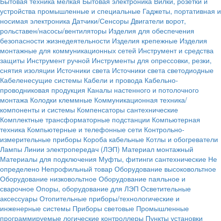
Бытовая техника мелкая
Бытовая электроника
Вилки, розетки и
устройства промышленные и специальные
Гаджеты, портативная и
носимая электроника
Датчики/Сенсоры
Двигатели ворот,
рольставен/насосы/вентиляторы
Изделия для обеспечения
безопасности жизнедеятельности
Изделия крепежные
Изделия
монтажные для коммуникационных сетей
Инструмент и средства
защиты
Инструмент ручной
Инструменты для опрессовки, резки,
снятия изоляции
Источники света
Источники света светодиодные
Кабеленесущие системы
Кабели и провода
Кабельно-
проводниковая продукция
Каналы настенного и потолочного
монтажа
Колодки клеммные
Коммуникационная техника/
компоненты и системы
Компенсаторы сантехнические
Комплектные трансформаторные подстанции
Компьютерная
техника
Компьютерные и телефонные сети
Контрольно-
измерительные приборы
Короба кабельные
Котлы и обогреватели
Лампы
Линии электропередач (ЛЭП)
Материал монтажный
Материалы для подключения
Муфты, фитинги сантехнические
Не
определено
Непрофильный товар
Оборудование высоковольтное
Оборудование низковольтное
Оборудование паяльное и
сварочное
Опоры, оборудование для ЛЭП
Осветительные
аксессуары
Отопительные приборы/технологические и
инженерные системы
Приборы световые
Промышленные
программируемые логические контроллеры
Пункты установки