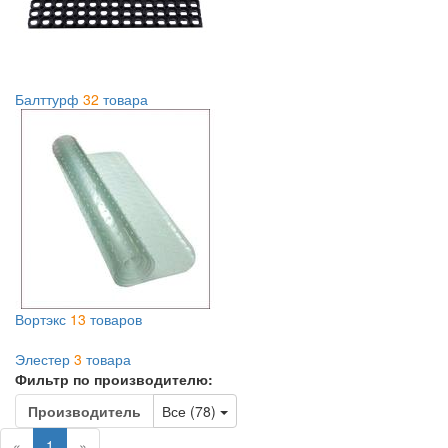
Балттурф
32
товара
Вортэкс
13
товаров
Элестер
3
товара
Фильтр по производителю:
Toggle Dropdown
Производитель
Все (78)
(current)
«
1
»