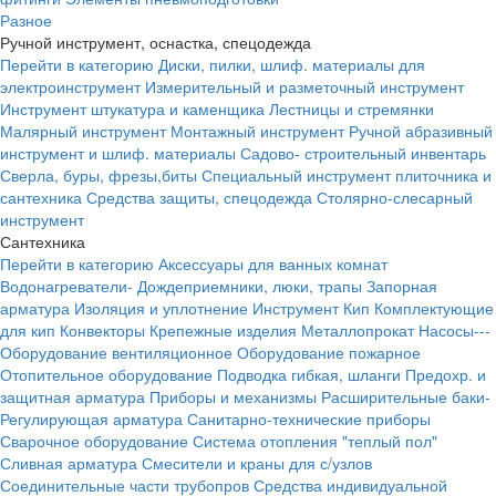
Разное
Ручной инструмент, оснастка, спецодежда
Перейти в категорию
Диски, пилки, шлиф. материалы для
электроинструмент
Измерительный и разметочный инструмент
Инструмент штукатура и каменщика
Лестницы и стремянки
Малярный инструмент
Монтажный инструмент
Ручной абразивный
инструмент и шлиф. материалы
Садово- строительный инвентарь
Сверла, буры, фрезы,биты
Специальный инструмент плиточника и
сантехника
Средства защиты, спецодежда
Столярно-слесарный
инструмент
Сантехника
Перейти в категорию
Аксессуары для ванных комнат
Водонагреватели-
Дождеприемники, люки, трапы
Запорная
арматура
Изоляция и уплотнение
Инструмент
Кип
Комплектующие
для кип
Конвекторы
Крепежные изделия
Металлопрокат
Насосы---
Оборудование вентиляционное
Оборудование пожарное
Отопительное оборудование
Подводка гибкая, шланги
Предохр. и
защитная арматура
Приборы и механизмы
Расширительные баки-
Регулирующая арматура
Санитарно-технические приборы
Сварочное оборудование
Система отопления "теплый пол"
Сливная арматура
Смесители и краны для с/узлов
Соединительные части трубопров
Средства индивидуальной