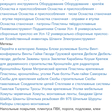
режущего инструмента
Оборудование
Оборудование - крепёж
Оснастка и приспособления
Оснастка и приспособления -
станочные
Оснастка и приспособления - тиски
Оснастка станочная
- втулки переходные
Оснастка станочная - оправки и втулки
Оснастка станочная - патроны
Пластины твёрдосплавные
Пневмоинструмент
Подшипники
Станки
Усп- 8 универсально-
сборочные приспос-ия
Усп-12 универсально-сборочные приспос-
ия
Хозяйственный инвентарь
Шланги
Электроинструмент
Метизы
Перейти в категорию
Анкеры
Блоки роликовые
Болты
Винт-
конфирматы
Винты
Гайки
Гвозди
Грузовой крепеж
Дюбели
Дюбель-
гвозди, дюбели
Зажимы троса
Заклепки
Карабины
Коуши
Крепеж
для деревянного строительства
Кронштейн для радиаторов
Кронштейны
Крюки
Метрический крепеж
Пластины крепежные
Пластины, кронштейны, уголки
Рым-болты
Рым-гайки
Саморезы
Скобы для крепления кабеля
Скобы строительные
Скобы
такелажные
Соединители цепей
Стеллажи и стеллажные системы
Такелаж
Талрепы
Тросы
Уголки крепежные
Уголки мебельные
Хомуты червячные
Хомуты, монтажные ленты, бандажи
Цепи
Шайбы
Шканты
Шпилька резьбовая din 975
Шпильки
Шурупы
Наборы слесарно-монтажные
Напольные покрытия, плинтуса ПВХ, пороги, подложки, клеи