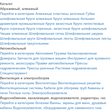
Каталог
Абразивный, алмазный
Перейти в категорию
Алмазные пластины заточные
Губка
шлифовальная
Круги алмазные
Круги алмазные больших
диаметров промышленные
Круги зачистные
Круги лепестковые
Круги отрезные
Круги отрезные, зачистные
Круги шлифовальные
Чашки алмазные
Шлифовальная сетка
Шлифовальная шкурка
Шлифовальные круги
Шлифовальные ленты
Шлифовальные листы
Шлифовальные треугольники
Автомобильный
Перейти в категорию
Автохимия
Грузики балансировочные
Домкраты
Запчасти для грузовых машин
Инструмент для кузовного
ремонта, аксессуары
Правки автомобильные
Прессы
гидравлические
Прессы реечные
Растяжки гидравлические
Специнструмент
Вентиляция и электрообогрев
Перейти в категорию
Вентиляторы
Вентиляционные решетки
Вентиляционные системы
Кабели для обогрева труб
Камины и
печи
Теплые полы
Электрообогреватели
Водоснабжение, канализация, водонагреватели, радиаторы, газ
Перейти в категорию
Бочонки
Ванны, экраны для ванн, душевые
кабины
Водонагреватели, оборудование для сжиженного газа