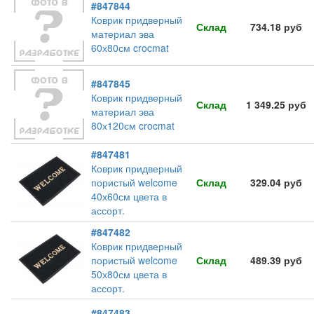
#847844
Коврик придверный
Склад
734.18 руб
материал эва
60х80см crocmat
#847845
Коврик придверный
Склад
1 349.25 руб
материал эва
80х120см crocmat
#847481
Коврик придверный
пористый welcome
Склад
329.04 руб
40х60см цвета в
ассорт.
#847482
Коврик придверный
пористый welcome
Склад
489.39 руб
50х80см цвета в
ассорт.
#847483