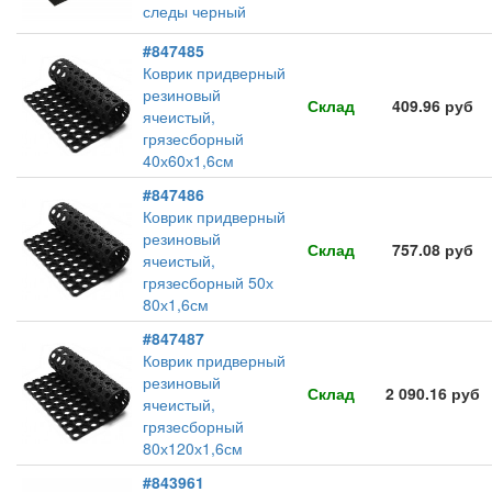
следы черный
#847485
Коврик придверный
резиновый
Склад
409.96 руб
ячеистый,
грязесборный
40х60х1,6см
#847486
Коврик придверный
резиновый
Склад
757.08 руб
ячеистый,
грязесборный 50х
80х1,6см
#847487
Коврик придверный
резиновый
Склад
2 090.16 руб
ячеистый,
грязесборный
80х120х1,6см
#843961