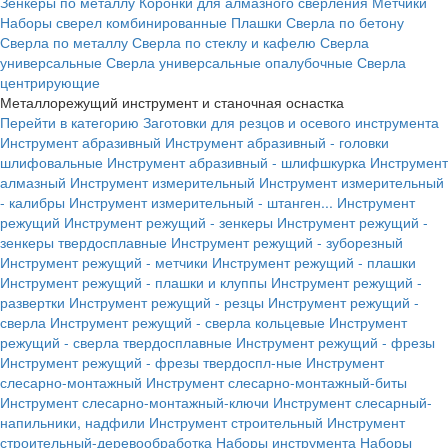
Зенкеры по металлу
Коронки для алмазного сверления
Метчики
Наборы сверел комбинированные
Плашки
Сверла по бетону
Сверла по металлу
Сверла по стеклу и кафелю
Сверла
универсальные
Сверла универсальные опалубочные
Сверла
центрирующие
Металлорежущий инструмент и станочная оснастка
Перейти в категорию
Заготовки для резцов и осевого инструмента
Инструмент абразивный
Инструмент абразивный - головки
шлифовальные
Инструмент абразивный - шлифшкурка
Инструмент
алмазный
Инструмент измерительный
Инструмент измерительный
- калибры
Инструмент измерительный - штанген...
Инструмент
режущий
Инструмент режущий - зенкеры
Инструмент режущий -
зенкеры твердосплавные
Инструмент режущий - зуборезный
Инструмент режущий - метчики
Инструмент режущий - плашки
Инструмент режущий - плашки и клуппы
Инструмент режущий -
развертки
Инструмент режущий - резцы
Инструмент режущий -
сверла
Инструмент режущий - сверла кольцевые
Инструмент
режущий - сверла твердосплавные
Инструмент режущий - фрезы
Инструмент режущий - фрезы твердоспл-ные
Инструмент
слесарно-монтажный
Инструмент слесарно-монтажный-биты
Инструмент слесарно-монтажный-ключи
Инструмент слесарный-
напильники, надфили
Инструмент строительный
Инструмент
строительный-деревообработка
Наборы инструмента
Наборы