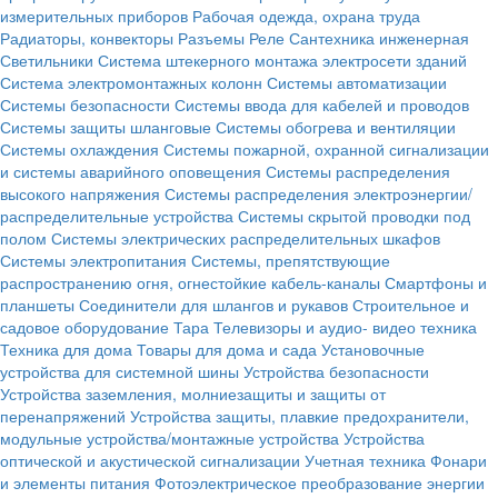
измерительных приборов
Рабочая одежда, охрана труда
Радиаторы, конвекторы
Разъемы
Реле
Сантехника инженерная
Светильники
Система штекерного монтажа электросети зданий
Система электромонтажных колонн
Системы автоматизации
Системы безопасности
Системы ввода для кабелей и проводов
Системы защиты шланговые
Системы обогрева и вентиляции
Системы охлаждения
Системы пожарной, охранной сигнализации
и системы аварийного оповещения
Системы распределения
высокого напряжения
Системы распределения электроэнергии/
распределительные устройства
Системы скрытой проводки под
полом
Системы электрических распределительных шкафов
Системы электропитания
Системы, препятствующие
распространению огня, огнестойкие кабель-каналы
Смартфоны и
планшеты
Соединители для шлангов и рукавов
Строительное и
садовое оборудование
Тара
Телевизоры и аудио- видео техника
Техника для дома
Товары для дома и сада
Установочные
устройства для системной шины
Устройства безопасности
Устройства заземления, молниезащиты и защиты от
перенапряжений
Устройства защиты, плавкие предохранители,
модульные устройства/монтажные устройства
Устройства
оптической и акустической сигнализации
Учетная техника
Фонари
и элементы питания
Фотоэлектрическое преобразование энергии