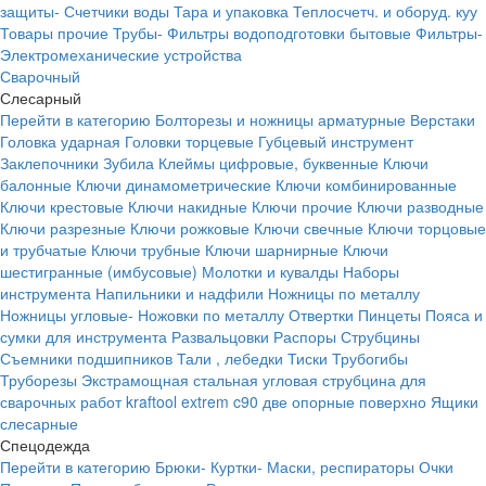
защиты-
Счетчики воды
Тара и упаковка
Теплосчетч. и оборуд. куу
Товары прочие
Трубы-
Фильтры водоподготовки бытовые
Фильтры-
Электромеханические устройства
Сварочный
Слесарный
Перейти в категорию
Болторезы и ножницы арматурные
Верстаки
Головка ударная
Головки торцевые
Губцевый инструмент
Заклепочники
Зубила
Клеймы цифровые, буквенные
Ключи
балонные
Ключи динамометрические
Ключи комбинированные
Ключи крестовые
Ключи накидные
Ключи прочие
Ключи разводные
Ключи разрезные
Ключи рожковые
Ключи свечные
Ключи торцовые
и трубчатые
Ключи трубные
Ключи шарнирные
Ключи
шестигранные (имбусовые)
Молотки и кувалды
Наборы
инструмента
Напильники и надфили
Ножницы по металлу
Ножницы угловые-
Ножовки по металлу
Отвертки
Пинцеты
Пояса и
сумки для инструмента
Развальцовки
Распоры
Струбцины
Съемники подшипников
Тали , лебедки
Тиски
Трубогибы
Труборезы
Экстрамощная стальная угловая струбцина для
сварочных работ kraftool extrem c90 две опорные поверхно
Ящики
слесарные
Спецодежда
Перейти в категорию
Брюки-
Куртки-
Маски, респираторы
Очки