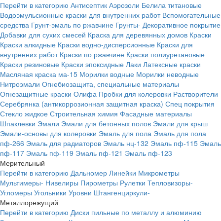
Перейти в категорию
Антисептик
Аэрозоли
Белила титановые
Водоэмульсионные краски для внутренних работ
Вспомогательные
средства
Грунт-эмаль по ржавчине
Грунты-
Декоративное покрытие
Добавки для сухих смесей
Краска для деревянных домов
Краски
Краски алкидные
Краски водно-дисперсионные
Краски для
внутренних работ
Краски по ржавчине
Краски полиуретановые
Краски резиновые
Краски эпоксидные
Лаки
Латексные краски
Масляная краска ма-15
Морилки водные
Морилки неводные
Нитроэмали
Огнебиозащита, специальные материалы
Огнезащитные краски
Олифа
Пробки для колеровки
Растворители
Серебрянка (антикоррозионная защитная краска)
Спец покрытия
Стекло жидкое
Строительная химия
Фасадные материалы
Шпаклевки
Эмали
Эмали для бетонных полов
Эмали для крыш
Эмали-основы для колеровки
Эмаль для пола
Эмаль для пола
пф-266
Эмаль для радиаторов
Эмаль нц-132
Эмаль пф-115
Эмаль
пф-117
Эмаль пф-119
Эмаль пф-121
Эмаль пф-123
Мерительный
Перейти в категорию
Дальномер
Линейки
Микрометры
Мультимеры-
Нивелиры
Пирометры
Рулетки
Тепловизоры-
Угломеры
Угольники
Уровни
Штангенциркули-
Металлорежущий
Перейти в категорию
Диски пильные по металлу и алюминию