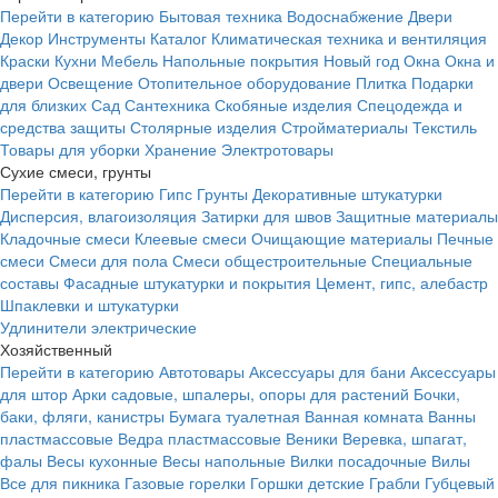
Перейти в категорию
Бытовая техника
Водоснабжение
Двери
Декор
Инструменты
Каталог
Климатическая техника и вентиляция
Краски
Кухни
Мебель
Напольные покрытия
Новый год
Окна
Окна и
двери
Освещение
Отопительное оборудование
Плитка
Подарки
для близких
Сад
Сантехника
Скобяные изделия
Спецодежда и
средства защиты
Столярные изделия
Стройматериалы
Текстиль
Товары для уборки
Хранение
Электротовары
Сухие смеси, грунты
Перейти в категорию
Гипс
Грунты
Декоративные штукатурки
Дисперсия, влагоизоляция
Затирки для швов
Защитные материалы
Кладочные смеси
Клеевые смеси
Очищающие материалы
Печные
смеси
Смеси для пола
Смеси общестроительные
Специальные
составы
Фасадные штукатурки и покрытия
Цемент, гипс, алебастр
Шпаклевки и штукатурки
Удлинители электрические
Хозяйственный
Перейти в категорию
Автотовары
Аксессуары для бани
Аксессуары
для штор
Арки садовые, шпалеры, опоры для растений
Бочки,
баки, фляги, канистры
Бумага туалетная
Ванная комната
Ванны
пластмассовые
Ведра пластмассовые
Веники
Веревка, шпагат,
фалы
Весы кухонные
Весы напольные
Вилки посадочные
Вилы
Все для пикника
Газовые горелки
Горшки детские
Грабли
Губцевый