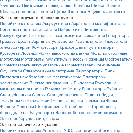
Хозтовары
Цветочные горшки, кашпо
Швабры
Шилья
Шланги
Шнуры, веревки и шпагаты
Щетки
Этажерки
Ящики пластиковые
Электроинструмент, бензоинструмент
Перейти в категорию
Аккумуляторы
Аэраторы и скарификаторы
Бензорезы
Бетоносмесители
Виброплиты
Винтоверты
Воздуходувки
Высоторезы
Газонокосилки
Гайковерты
Генераторы
Граверы
Дрели
Зарядные устройства
Измельчители
Измерители
электроэнергии
Компрессоры
Краскопульты
Культиваторы
Кусторезы
Лобзики
Мойки высокого давления
Молотки отбойные
Мотобуры
Мотопомпы
Мультитулы
Насосы
Ножницы
Обогреватели
Опрыскиватели аккумуляторные
Опрыскиватели бензиновые
Осушители
Отвертки аккумуляторные
Перфораторы
Пилы
Пистолеты скобозабивные электрические
Плиткорезы
электрические
Пневмошлифмашины
Пылесосы
Расходные
материалы и оснастка
Резчики по бетону
Реноваторы
Рубанки
Снегоуборщики
Станки
Станции насосные
Тали, лебедки,
тельферы электрические
Тепловые пушки
Триммеры
Фены
Фонари
Фрезеры
Шлифмашины
Штроборезы
Штроборезы,
бороздоделы
Шуруповерты
Электро-бензо-пневмоинструмент
Электрооборудование, сварка
Электротехнические изделия
Перейти в категорию
Автоматы, УЗО, счетчики, стабилизаторы