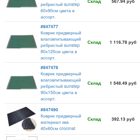
Склад
567.94 руб
ребристый sunstep
60х90см цвета в
ассорт.
#847477
Коврик придверный
влаговпитывающий
Склад
1 116.78 руб
ребристый sunstep
80х120см цвета в
ассорт.
#847478
Коврик придверный
влаговпитывающий
Склад
1 548.49 руб
ребристый sunstep
90х150см цвета в
ассорт.
#847490
Коврик придверный
Склад
392.13 руб
материал эва
40х60см crocmat