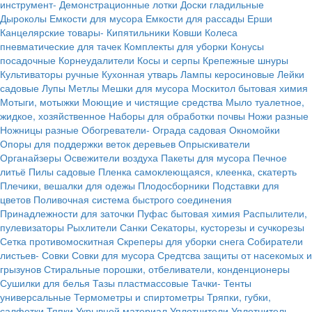
инструмент-
Демонстрационные лотки
Доски гладильные
Дыроколы
Емкости для мусора
Емкости для рассады
Ерши
Канцелярские товары-
Кипятильники
Ковши
Колеса
пневматические для тачек
Комплекты для уборки
Конусы
посадочные
Корнеудалители
Косы и серпы
Крепежные шнуры
Культиваторы ручные
Кухонная утварь
Лампы керосиновые
Лейки
садовые
Лупы
Метлы
Мешки для мусора
Москитол бытовая химия
Мотыги, мотыжки
Моющие и чистящие средства
Мыло туалетное,
жидкое, хозяйственное
Наборы для обработки почвы
Ножи разные
Ножницы разные
Обогреватели-
Ограда садовая
Окномойки
Опоры для поддержки веток деревьев
Опрыскиватели
Органайзеры
Освежители воздуха
Пакеты для мусора
Печное
литьё
Пилы садовые
Пленка самоклеющаяся, клеенка, скатерть
Плечики, вешалки для одежы
Плодосборники
Подставки для
цветов
Поливочная система быстрого соединения
Принадлежности для заточки
Пуфас бытовая химия
Распылители,
пулевизаторы
Рыхлители
Санки
Секаторы, кусторезы и сучкорезы
Сетка противомоскитная
Скреперы для уборки снега
Собиратели
листьев-
Совки
Совки для мусора
Средтсва защиты от насекомых и
грызунов
Стиральные порошки, отбеливатели, конденционеры
Сушилки для белья
Тазы пластмассовые
Тачки-
Тенты
универсальные
Термометры и спиртометры
Тряпки, губки,
салфетки
Тяпки
Укрывной материал
Уплотнители
Уплотнитель