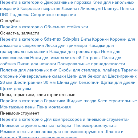
Перейти в категорию
Декоративные порожки
Клеи для напольных
покрытий
Ковровые покрытия
Ламинат
Линолеум
Плинтус
Плитка
ПВХ
Подложка
Спортивные покрытия
Опалубка
Перейти в категорию
Объемная стойка хси
Оснастка, запчасти
Перейти в категорию
Sds-max
Sds-plus
Биты
Коронки
Коронки для
алмазного сверления
Леска для триммера
Насадки для
гравировальных машин
Насадки для реноватора
Ножи для
газонокосилок
Ножи для измельчителей
Патроны
Пилки для
лобзика
Пилки для ножовки
Полировальные принадлежности
Полотна для ленточных пил
Скобы для степлера, плайера
Тарелки
опорные
Универсальные смазки
Цепи для бензопил
Шестигранник
28 мм
Шестигранник 30 мм
Шины для бензопил-
Щетки для дрели
Щетки для ушм
Пены, герметики, клеи строительные
Перейти в категорию
Герметики
Жидкие гвозди
Клеи строительные
Монтажные пены
Пена монтажная
Пневмоинструмент
Перейти в категорию
Для компрессоров и пневмоинструмента-
Пневмоинструментальные наборы-
Пневмокраскопульты-
Ремкомплекты и оснастка для пневмоинструмента
Шланги и
фитинги
Элементы пневмоподготовки