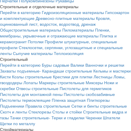
Перчатки
Полукомбинезоны
Рукавицы
Строительные и отделочные материалы
Перейти в категорию
Гидроизоляционные материалы
Гипсокартон
и комплектующие
Древесно-плитные материалы
Кровля,
оцинкованный лист, водосток, водоотвод, дренаж
Общестроительные материалы
Пиломатериалы
Пленки,
мембраны, укрывочные и отражающие материалы
Плитка и
керамогранит
Потолки
Профили штукатурные, специальные
профили
Стеклосетки, серпянки, углозащитные и специальные
ленты
Сыпучие материалы
Теплоизоляция
Строительный
Перейти в категорию
Буры садовые
Валики
Ванночки и решетки
Захваты подъемные-
Карандаши строительные
Кельмы и мастерки
Кисти
Козлы строительные
Крестики для плитки
Лестницы
Ломы,
гвоздодеры
Лопаты
Маркеры строительные
Миксеры
Ножи и
скребки
Отвесы строительные
Пистолеты для герметиков
Пистолеты для монтажной пены
Пистолеты скобозабивные
Пистолеты термоклеящие
Пленка защитная
Плиткорезы
Подъемники
Правила строительные
Сетки и бинты строительные
Скотч и ленты
Стеклорезы
Столы и стойки
Строительные ведра и
тазы
Тачки строительные-
Терки и гладилки
Черенки
Шпатели
Щетки по металлу
Стройматериалы