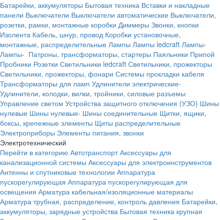
Батарейки, аккумуляторы
Бытовая техника
Вставки и накладные
панели
Выключатели
Выключатели автоматические
Выключатели,
розетки, рамки, монтажные коробки
Диммеры
Звонки, кнопки
Изолента
Кабель, шнур, провод
Коробки установочные,
монтажные, распределительные
Лампы
Лампы ledcraft
Лампы-
Лампы-
Патроны, трансформаторы, стартеры
Паяльники
Припой
Пробники
Розетки
Светильники ledcraft
Светильники, прожекторы
Светильники, прожекторы, фонари
Системы прокладки кабеля
Трансформаторы для ламп
Удлинители электрические-
Удлинители, колодки, вилки, тройники, силовые разъемы
Управление светом
Устройства защитного отключения (УЗО)
Шины
нулевые
Шины нулевые-
Шины соединительные
Щитки, ящики,
боксы, крепежные элементы
Щиты распределительные
Электроприборы
Элементы питания, звонки
Электротехнический
Перейти в категорию
Автотранспорт
Аксессуары для
канализационной системы
Аксессуары для электроинструментов
Антенны и спутниковые технологии
Аппаратура
пускорегулирующая
Аппаратура пускорегулирующая для
освещения
Арматура кабельная/изоляционные материалы
Арматура трубная, распределение, контроль давления
Батарейки,
аккумуляторы, зарядные устройства
Бытовая техника крупная