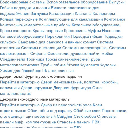
Водонапорные системы
Вспомогательное оборудование
Выпуски
Гибкая подводка и шланги
Емкости пластиковые для
водоснабжения
Заглушки
Канализация
Клапаны
Коллекторы
Кольца переходные
Комплектующие для канализации
Контргайки
Контрольно-измерительные приборы
Котельное оборудование
Краны запорные
Краны шаровые
Крестовины
Муфты
Насосное
бытовое оборудование
Переходники
Подводка гибкая
Подводка-
сильфон
Санфаянс для санузлов и ванных комнат
Система
отопления
Системы инсталяции
Системы коллекторные-
Системы
коллекторные--
Сифоны
Смесители, душевые лейки, мойки
Соединители
Тройники
Тросы сантехнические
Труба
металлопластиковая
Трубы гибкие
Уголки
Фумлента
Футорки
Химия для бассейнов
Шланги сливные
Двери, окна, фурнитура, скобяные изделия
Перейти в категорию
Двери межкомнатные, полотна, коробки,
наличники
Двери наружные
Дверная фурнитура
Окна
металлопластик
Декоративно-отделочные материалы
Перейти в категорию
Декор из пенополистирола
Клеи
строительные
Обои, обои под окраску
Обойные клеи
Подоконники,
столешницы, щит мебельный
Сайдинг
Стеклообои
Стеновые
панели мдф, комплектующие
Стеновые панели ПВХ,
комплектующие
Уголки отделочные из ПВХ