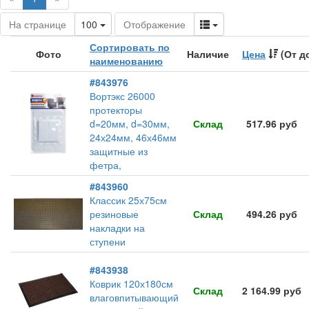
Toggle Dropdown
Toggle Dropdown
На странице
100
Отображение
Сортировать по
Фото
Наличие
Цена
(От д
наименованию
#843976
Вортэкс 26000
протекторы
d=20мм, d=30мм,
Склад
517.96 руб
24х24мм, 46х46мм
защитные из
фетра,
#843960
Классик 25х75см
резиновые
Склад
494.26 руб
накладки на
ступени
#843938
Коврик 120х180см
Склад
2 164.99 руб
влаговпитывающий