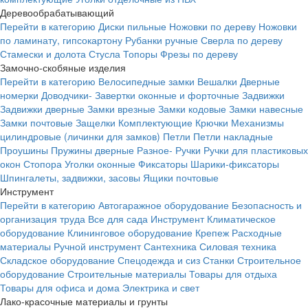
Деревообрабатывающий
Перейти в категорию
Диски пильные
Ножовки по дереву
Ножовки
по ламинату, гипсокартону
Рубанки ручные
Сверла по дереву
Стамески и долота
Стусла
Топоры
Фрезы по дереву
Замочно-скобяные изделия
Перейти в категорию
Велосипедные замки
Вешалки
Дверные
номерки
Доводчики-
Завертки оконные и форточные
Задвижки
Задвижки дверные
Замки врезные
Замки кодовые
Замки навесные
Замки почтовые
Защелки
Комплектующие
Крючки
Механизмы
цилиндровые (личинки для замков)
Петли
Петли накладные
Проушины
Пружины дверные
Разное-
Ручки
Ручки для пластиковых
окон
Стопора
Уголки оконные
Фиксаторы
Шарики-фиксаторы
Шпингалеты, задвижки, засовы
Ящики почтовые
Инструмент
Перейти в категорию
Автогаражное оборудование
Безопасность и
организация труда
Все для сада
Инструмент
Климатическое
оборудование
Клининговое оборудование
Крепеж
Расходные
материалы
Ручной инструмент
Сантехника
Силовая техника
Складское оборудование
Спецодежда и сиз
Станки
Строительное
оборудование
Строительные материалы
Товары для отдыха
Товары для офиса и дома
Электрика и свет
Лако-красочные материалы и грунты