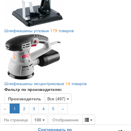
Шлифмашины угловые
179
товаров
Шлифмашины эксцентриковые
14
товаров
Фильтр по производителю:
Toggle Dropdown
Производитель
Все (497)
(current)
«
1
2
3
4
5
»
Toggle Dropdown
Toggle Dropdown
На странице
100
Отображение
Сортировать по