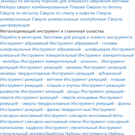
Зенкеры по металлу
Коронки для алмазного сверления
Метчики
Наборы сверел комбинированные
Плашки
Сверла по бетону
Сверла по металлу
Сверла по стеклу и кафелю
Сверла
универсальные
Сверла универсальные опалубочные
Сверла
центрирующие
Металлорежущий инструмент и станочная оснастка
Перейти в категорию
Заготовки для резцов и осевого инструмента
Инструмент абразивный
Инструмент абразивный - головки
шлифовальные
Инструмент абразивный - шлифшкурка
Инструмент
алмазный
Инструмент измерительный
Инструмент измерительный
- калибры
Инструмент измерительный - штанген...
Инструмент
режущий
Инструмент режущий - зенкеры
Инструмент режущий -
зенкеры твердосплавные
Инструмент режущий - зуборезный
Инструмент режущий - метчики
Инструмент режущий - плашки
Инструмент режущий - плашки и клуппы
Инструмент режущий -
развертки
Инструмент режущий - резцы
Инструмент режущий -
сверла
Инструмент режущий - сверла кольцевые
Инструмент
режущий - сверла твердосплавные
Инструмент режущий - фрезы
Инструмент режущий - фрезы твердоспл-ные
Инструмент
слесарно-монтажный
Инструмент слесарно-монтажный-биты
Инструмент слесарно-монтажный-ключи
Инструмент слесарный-
напильники, надфили
Инструмент строительный
Инструмент
строительный-деревообработка
Наборы инструмента
Наборы