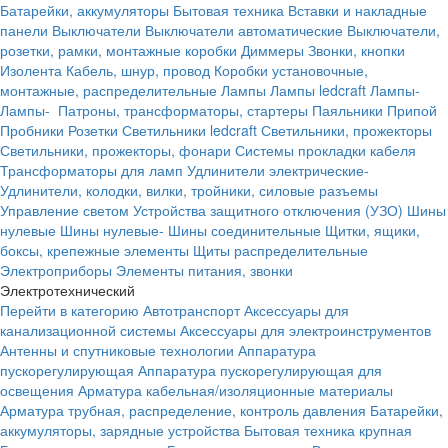
Батарейки, аккумуляторы
Бытовая техника
Вставки и накладные
панели
Выключатели
Выключатели автоматические
Выключатели,
розетки, рамки, монтажные коробки
Диммеры
Звонки, кнопки
Изолента
Кабель, шнур, провод
Коробки установочные,
монтажные, распределительные
Лампы
Лампы ledcraft
Лампы-
Лампы-
Патроны, трансформаторы, стартеры
Паяльники
Припой
Пробники
Розетки
Светильники ledcraft
Светильники, прожекторы
Светильники, прожекторы, фонари
Системы прокладки кабеля
Трансформаторы для ламп
Удлинители электрические-
Удлинители, колодки, вилки, тройники, силовые разъемы
Управление светом
Устройства защитного отключения (УЗО)
Шины
нулевые
Шины нулевые-
Шины соединительные
Щитки, ящики,
боксы, крепежные элементы
Щиты распределительные
Электроприборы
Элементы питания, звонки
Электротехнический
Перейти в категорию
Автотранспорт
Аксессуары для
канализационной системы
Аксессуары для электроинструментов
Антенны и спутниковые технологии
Аппаратура
пускорегулирующая
Аппаратура пускорегулирующая для
освещения
Арматура кабельная/изоляционные материалы
Арматура трубная, распределение, контроль давления
Батарейки,
аккумуляторы, зарядные устройства
Бытовая техника крупная