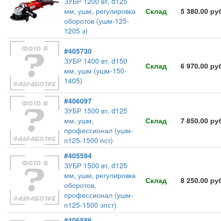
ЗУБР 1200 вт, d125
мм, ушм, регулировка
Склад
5 380.00 ру
оборотов (ушм-125-
1205 э)
#405730
ЗУБР 1400 вт, d150
Склад
6 970.00 ру
мм, ушм (ушм-150-
1405)
#406097
ЗУБР 1500 вт, d125
мм, ушм,
Склад
7 850.00 ру
профессионал (ушм-
п125-1500 пст)
#405594
ЗУБР 1500 вт, d125
мм, ушм, регулировка
Склад
8 250.00 ру
оборотов,
профессионал (ушм-
п125-1500 эпст)
#406586