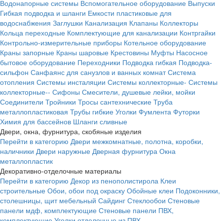
Водонапорные системы
Вспомогательное оборудование
Выпуски
Гибкая подводка и шланги
Емкости пластиковые для
водоснабжения
Заглушки
Канализация
Клапаны
Коллекторы
Кольца переходные
Комплектующие для канализации
Контргайки
Контрольно-измерительные приборы
Котельное оборудование
Краны запорные
Краны шаровые
Крестовины
Муфты
Насосное
бытовое оборудование
Переходники
Подводка гибкая
Подводка-
сильфон
Санфаянс для санузлов и ванных комнат
Система
отопления
Системы инсталяции
Системы коллекторные-
Системы
коллекторные--
Сифоны
Смесители, душевые лейки, мойки
Соединители
Тройники
Тросы сантехнические
Труба
металлопластиковая
Трубы гибкие
Уголки
Фумлента
Футорки
Химия для бассейнов
Шланги сливные
Двери, окна, фурнитура, скобяные изделия
Перейти в категорию
Двери межкомнатные, полотна, коробки,
наличники
Двери наружные
Дверная фурнитура
Окна
металлопластик
Декоративно-отделочные материалы
Перейти в категорию
Декор из пенополистирола
Клеи
строительные
Обои, обои под окраску
Обойные клеи
Подоконники,
столешницы, щит мебельный
Сайдинг
Стеклообои
Стеновые
панели мдф, комплектующие
Стеновые панели ПВХ,
комплектующие
Уголки отделочные из ПВХ