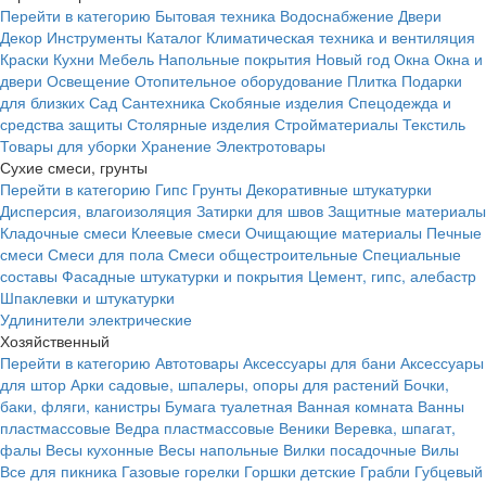
Перейти в категорию
Бытовая техника
Водоснабжение
Двери
Декор
Инструменты
Каталог
Климатическая техника и вентиляция
Краски
Кухни
Мебель
Напольные покрытия
Новый год
Окна
Окна и
двери
Освещение
Отопительное оборудование
Плитка
Подарки
для близких
Сад
Сантехника
Скобяные изделия
Спецодежда и
средства защиты
Столярные изделия
Стройматериалы
Текстиль
Товары для уборки
Хранение
Электротовары
Сухие смеси, грунты
Перейти в категорию
Гипс
Грунты
Декоративные штукатурки
Дисперсия, влагоизоляция
Затирки для швов
Защитные материалы
Кладочные смеси
Клеевые смеси
Очищающие материалы
Печные
смеси
Смеси для пола
Смеси общестроительные
Специальные
составы
Фасадные штукатурки и покрытия
Цемент, гипс, алебастр
Шпаклевки и штукатурки
Удлинители электрические
Хозяйственный
Перейти в категорию
Автотовары
Аксессуары для бани
Аксессуары
для штор
Арки садовые, шпалеры, опоры для растений
Бочки,
баки, фляги, канистры
Бумага туалетная
Ванная комната
Ванны
пластмассовые
Ведра пластмассовые
Веники
Веревка, шпагат,
фалы
Весы кухонные
Весы напольные
Вилки посадочные
Вилы
Все для пикника
Газовые горелки
Горшки детские
Грабли
Губцевый