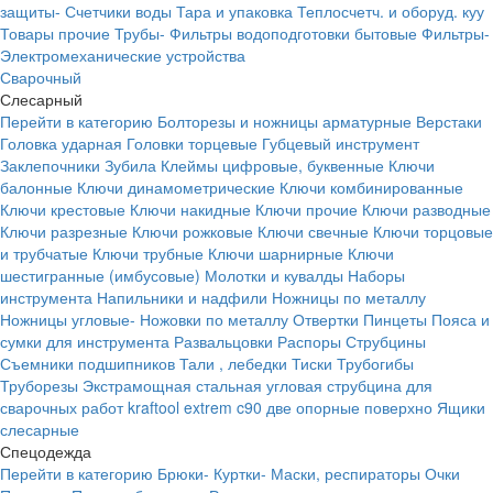
защиты-
Счетчики воды
Тара и упаковка
Теплосчетч. и оборуд. куу
Товары прочие
Трубы-
Фильтры водоподготовки бытовые
Фильтры-
Электромеханические устройства
Сварочный
Слесарный
Перейти в категорию
Болторезы и ножницы арматурные
Верстаки
Головка ударная
Головки торцевые
Губцевый инструмент
Заклепочники
Зубила
Клеймы цифровые, буквенные
Ключи
балонные
Ключи динамометрические
Ключи комбинированные
Ключи крестовые
Ключи накидные
Ключи прочие
Ключи разводные
Ключи разрезные
Ключи рожковые
Ключи свечные
Ключи торцовые
и трубчатые
Ключи трубные
Ключи шарнирные
Ключи
шестигранные (имбусовые)
Молотки и кувалды
Наборы
инструмента
Напильники и надфили
Ножницы по металлу
Ножницы угловые-
Ножовки по металлу
Отвертки
Пинцеты
Пояса и
сумки для инструмента
Развальцовки
Распоры
Струбцины
Съемники подшипников
Тали , лебедки
Тиски
Трубогибы
Труборезы
Экстрамощная стальная угловая струбцина для
сварочных работ kraftool extrem c90 две опорные поверхно
Ящики
слесарные
Спецодежда
Перейти в категорию
Брюки-
Куртки-
Маски, респираторы
Очки