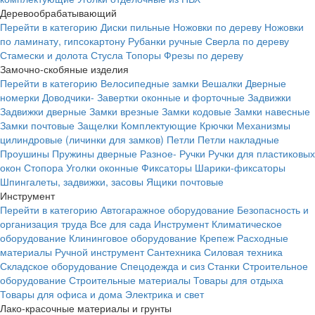
Деревообрабатывающий
Перейти в категорию
Диски пильные
Ножовки по дереву
Ножовки
по ламинату, гипсокартону
Рубанки ручные
Сверла по дереву
Стамески и долота
Стусла
Топоры
Фрезы по дереву
Замочно-скобяные изделия
Перейти в категорию
Велосипедные замки
Вешалки
Дверные
номерки
Доводчики-
Завертки оконные и форточные
Задвижки
Задвижки дверные
Замки врезные
Замки кодовые
Замки навесные
Замки почтовые
Защелки
Комплектующие
Крючки
Механизмы
цилиндровые (личинки для замков)
Петли
Петли накладные
Проушины
Пружины дверные
Разное-
Ручки
Ручки для пластиковых
окон
Стопора
Уголки оконные
Фиксаторы
Шарики-фиксаторы
Шпингалеты, задвижки, засовы
Ящики почтовые
Инструмент
Перейти в категорию
Автогаражное оборудование
Безопасность и
организация труда
Все для сада
Инструмент
Климатическое
оборудование
Клининговое оборудование
Крепеж
Расходные
материалы
Ручной инструмент
Сантехника
Силовая техника
Складское оборудование
Спецодежда и сиз
Станки
Строительное
оборудование
Строительные материалы
Товары для отдыха
Товары для офиса и дома
Электрика и свет
Лако-красочные материалы и грунты