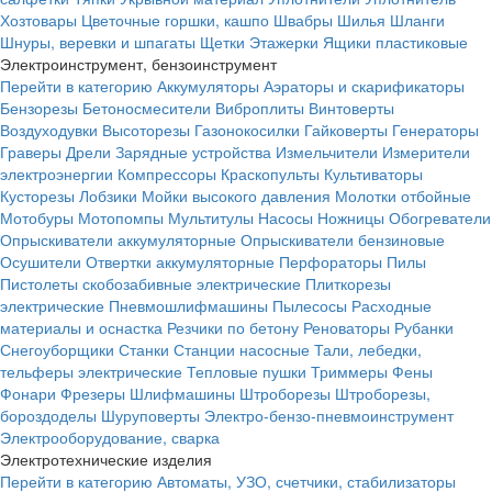
Хозтовары
Цветочные горшки, кашпо
Швабры
Шилья
Шланги
Шнуры, веревки и шпагаты
Щетки
Этажерки
Ящики пластиковые
Электроинструмент, бензоинструмент
Перейти в категорию
Аккумуляторы
Аэраторы и скарификаторы
Бензорезы
Бетоносмесители
Виброплиты
Винтоверты
Воздуходувки
Высоторезы
Газонокосилки
Гайковерты
Генераторы
Граверы
Дрели
Зарядные устройства
Измельчители
Измерители
электроэнергии
Компрессоры
Краскопульты
Культиваторы
Кусторезы
Лобзики
Мойки высокого давления
Молотки отбойные
Мотобуры
Мотопомпы
Мультитулы
Насосы
Ножницы
Обогреватели
Опрыскиватели аккумуляторные
Опрыскиватели бензиновые
Осушители
Отвертки аккумуляторные
Перфораторы
Пилы
Пистолеты скобозабивные электрические
Плиткорезы
электрические
Пневмошлифмашины
Пылесосы
Расходные
материалы и оснастка
Резчики по бетону
Реноваторы
Рубанки
Снегоуборщики
Станки
Станции насосные
Тали, лебедки,
тельферы электрические
Тепловые пушки
Триммеры
Фены
Фонари
Фрезеры
Шлифмашины
Штроборезы
Штроборезы,
бороздоделы
Шуруповерты
Электро-бензо-пневмоинструмент
Электрооборудование, сварка
Электротехнические изделия
Перейти в категорию
Автоматы, УЗО, счетчики, стабилизаторы