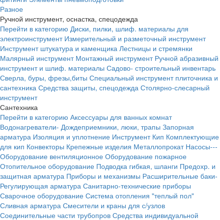
Разное
Ручной инструмент, оснастка, спецодежда
Перейти в категорию
Диски, пилки, шлиф. материалы для
электроинструмент
Измерительный и разметочный инструмент
Инструмент штукатура и каменщика
Лестницы и стремянки
Малярный инструмент
Монтажный инструмент
Ручной абразивный
инструмент и шлиф. материалы
Садово- строительный инвентарь
Сверла, буры, фрезы,биты
Специальный инструмент плиточника и
сантехника
Средства защиты, спецодежда
Столярно-слесарный
инструмент
Сантехника
Перейти в категорию
Аксессуары для ванных комнат
Водонагреватели-
Дождеприемники, люки, трапы
Запорная
арматура
Изоляция и уплотнение
Инструмент
Кип
Комплектующие
для кип
Конвекторы
Крепежные изделия
Металлопрокат
Насосы---
Оборудование вентиляционное
Оборудование пожарное
Отопительное оборудование
Подводка гибкая, шланги
Предохр. и
защитная арматура
Приборы и механизмы
Расширительные баки-
Регулирующая арматура
Санитарно-технические приборы
Сварочное оборудование
Система отопления "теплый пол"
Сливная арматура
Смесители и краны для с/узлов
Соединительные части трубопров
Средства индивидуальной