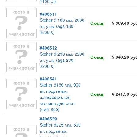
1100 et)
#406511
Steher d 180 мм, 2000
Склад
5 369.40 ру
вт, ушм (ags-180-
2000 s)
#406512
Steher d 230 мм, 2200
Склад
5 848.20 ру
вт, ушм (ags-230-
2200 s)
#406541
Steher d180 мм, 900
вт, подсветка,
Склад
6 241.50 ру
шлифовальная
машина для стен
(dwh-900)
#406539
Steher d225 мм, 500
вт, подсветка,