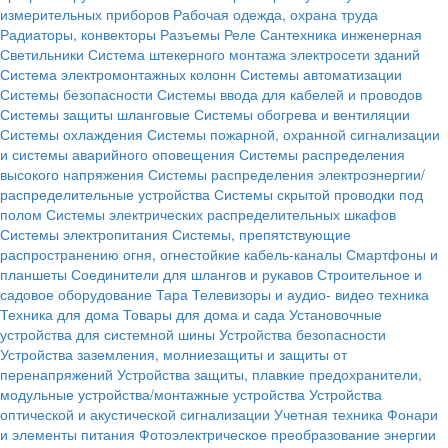
измерительных приборов
Рабочая одежда, охрана труда
Радиаторы, конвекторы
Разъемы
Реле
Сантехника инженерная
Светильники
Система штекерного монтажа электросети зданий
Система электромонтажных колонн
Системы автоматизации
Системы безопасности
Системы ввода для кабелей и проводов
Системы защиты шланговые
Системы обогрева и вентиляции
Системы охлаждения
Системы пожарной, охранной сигнализации
и системы аварийного оповещения
Системы распределения
высокого напряжения
Системы распределения электроэнергии/
распределительные устройства
Системы скрытой проводки под
полом
Системы электрических распределительных шкафов
Системы электропитания
Системы, препятствующие
распространению огня, огнестойкие кабель-каналы
Смартфоны и
планшеты
Соединители для шлангов и рукавов
Строительное и
садовое оборудование
Тара
Телевизоры и аудио- видео техника
Техника для дома
Товары для дома и сада
Установочные
устройства для системной шины
Устройства безопасности
Устройства заземления, молниезащиты и защиты от
перенапряжений
Устройства защиты, плавкие предохранители,
модульные устройства/монтажные устройства
Устройства
оптической и акустической сигнализации
Учетная техника
Фонари
и элементы питания
Фотоэлектрическое преобразование энергии