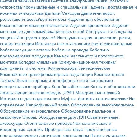
Бытовая техника мелкая
Бытовая электроника
Вилки, розетки и
устройства промышленные и специальные
Гаджеты, портативная и
носимая электроника
Датчики/Сенсоры
Двигатели ворот,
рольставен/насосы/вентиляторы
Изделия для обеспечения
безопасности жизнедеятельности
Изделия крепежные
Изделия
монтажные для коммуникационных сетей
Инструмент и средства
защиты
Инструмент ручной
Инструменты для опрессовки, резки,
снятия изоляции
Источники света
Источники света светодиодные
Кабеленесущие системы
Кабели и провода
Кабельно-
проводниковая продукция
Каналы настенного и потолочного
монтажа
Колодки клеммные
Коммуникационная техника/
компоненты и системы
Компенсаторы сантехнические
Комплектные трансформаторные подстанции
Компьютерная
техника
Компьютерные и телефонные сети
Контрольно-
измерительные приборы
Короба кабельные
Котлы и обогреватели
Лампы
Линии электропередач (ЛЭП)
Материал монтажный
Материалы для подключения
Муфты, фитинги сантехнические
Не
определено
Непрофильный товар
Оборудование высоковольтное
Оборудование низковольтное
Оборудование паяльное и
сварочное
Опоры, оборудование для ЛЭП
Осветительные
аксессуары
Отопительные приборы/технологические и
инженерные системы
Приборы световые
Промышленные
программируемые логические контроллеры
Пункты установки