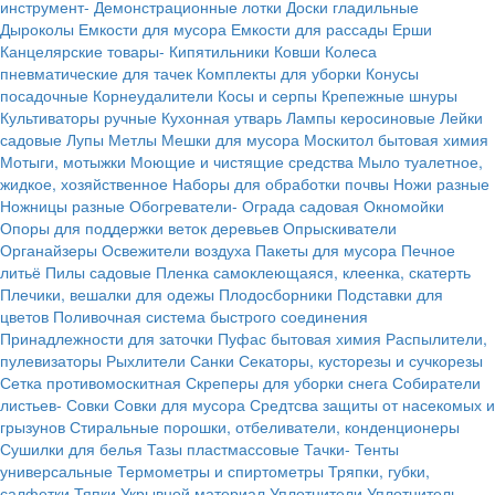
инструмент-
Демонстрационные лотки
Доски гладильные
Дыроколы
Емкости для мусора
Емкости для рассады
Ерши
Канцелярские товары-
Кипятильники
Ковши
Колеса
пневматические для тачек
Комплекты для уборки
Конусы
посадочные
Корнеудалители
Косы и серпы
Крепежные шнуры
Культиваторы ручные
Кухонная утварь
Лампы керосиновые
Лейки
садовые
Лупы
Метлы
Мешки для мусора
Москитол бытовая химия
Мотыги, мотыжки
Моющие и чистящие средства
Мыло туалетное,
жидкое, хозяйственное
Наборы для обработки почвы
Ножи разные
Ножницы разные
Обогреватели-
Ограда садовая
Окномойки
Опоры для поддержки веток деревьев
Опрыскиватели
Органайзеры
Освежители воздуха
Пакеты для мусора
Печное
литьё
Пилы садовые
Пленка самоклеющаяся, клеенка, скатерть
Плечики, вешалки для одежы
Плодосборники
Подставки для
цветов
Поливочная система быстрого соединения
Принадлежности для заточки
Пуфас бытовая химия
Распылители,
пулевизаторы
Рыхлители
Санки
Секаторы, кусторезы и сучкорезы
Сетка противомоскитная
Скреперы для уборки снега
Собиратели
листьев-
Совки
Совки для мусора
Средтсва защиты от насекомых и
грызунов
Стиральные порошки, отбеливатели, конденционеры
Сушилки для белья
Тазы пластмассовые
Тачки-
Тенты
универсальные
Термометры и спиртометры
Тряпки, губки,
салфетки
Тяпки
Укрывной материал
Уплотнители
Уплотнитель