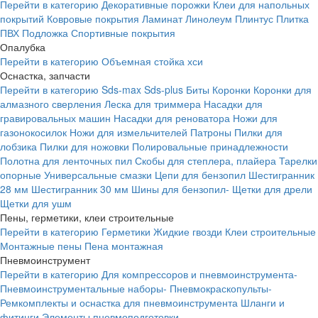
Перейти в категорию
Декоративные порожки
Клеи для напольных
покрытий
Ковровые покрытия
Ламинат
Линолеум
Плинтус
Плитка
ПВХ
Подложка
Спортивные покрытия
Опалубка
Перейти в категорию
Объемная стойка хси
Оснастка, запчасти
Перейти в категорию
Sds-max
Sds-plus
Биты
Коронки
Коронки для
алмазного сверления
Леска для триммера
Насадки для
гравировальных машин
Насадки для реноватора
Ножи для
газонокосилок
Ножи для измельчителей
Патроны
Пилки для
лобзика
Пилки для ножовки
Полировальные принадлежности
Полотна для ленточных пил
Скобы для степлера, плайера
Тарелки
опорные
Универсальные смазки
Цепи для бензопил
Шестигранник
28 мм
Шестигранник 30 мм
Шины для бензопил-
Щетки для дрели
Щетки для ушм
Пены, герметики, клеи строительные
Перейти в категорию
Герметики
Жидкие гвозди
Клеи строительные
Монтажные пены
Пена монтажная
Пневмоинструмент
Перейти в категорию
Для компрессоров и пневмоинструмента-
Пневмоинструментальные наборы-
Пневмокраскопульты-
Ремкомплекты и оснастка для пневмоинструмента
Шланги и
фитинги
Элементы пневмоподготовки