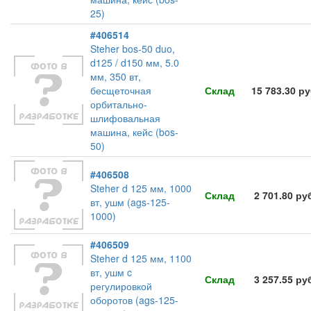
25)
#406514
Steher bos-50 duo,
d125 / d150 мм, 5.0
мм, 350 вт,
бесщеточная
Склад
15 783.30 р
орбитально-
шлифовальная
машина, кейс (bos-
50)
#406508
Steher d 125 мм, 1000
Склад
2 701.80 ру
вт, ушм (ags-125-
1000)
#406509
Steher d 125 мм, 1100
вт, ушм c
Склад
3 257.55 ру
регулировкой
оборотов (ags-125-