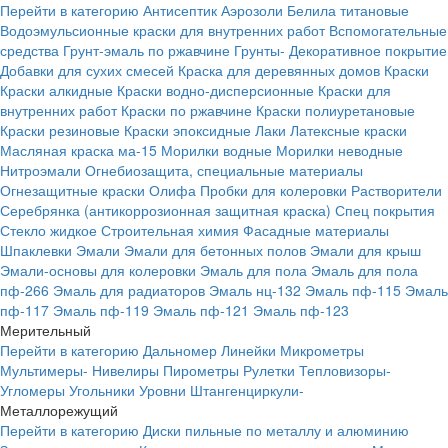
Перейти в категорию
Антисептик
Аэрозоли
Белила титановые
Водоэмульсионные краски для внутренних работ
Вспомогательные
средства
Грунт-эмаль по ржавчине
Грунты-
Декоративное покрытие
Добавки для сухих смесей
Краска для деревянных домов
Краски
Краски алкидные
Краски водно-дисперсионные
Краски для
внутренних работ
Краски по ржавчине
Краски полиуретановые
Краски резиновые
Краски эпоксидные
Лаки
Латексные краски
Масляная краска ма-15
Морилки водные
Морилки неводные
Нитроэмали
Огнебиозащита, специальные материалы
Огнезащитные краски
Олифа
Пробки для колеровки
Растворители
Серебрянка (антикоррозионная защитная краска)
Спец покрытия
Стекло жидкое
Строительная химия
Фасадные материалы
Шпаклевки
Эмали
Эмали для бетонных полов
Эмали для крыш
Эмали-основы для колеровки
Эмаль для пола
Эмаль для пола
пф-266
Эмаль для радиаторов
Эмаль нц-132
Эмаль пф-115
Эмаль
пф-117
Эмаль пф-119
Эмаль пф-121
Эмаль пф-123
Мерительный
Перейти в категорию
Дальномер
Линейки
Микрометры
Мультимеры-
Нивелиры
Пирометры
Рулетки
Тепловизоры-
Угломеры
Угольники
Уровни
Штангенциркули-
Металлорежущий
Перейти в категорию
Диски пильные по металлу и алюминию