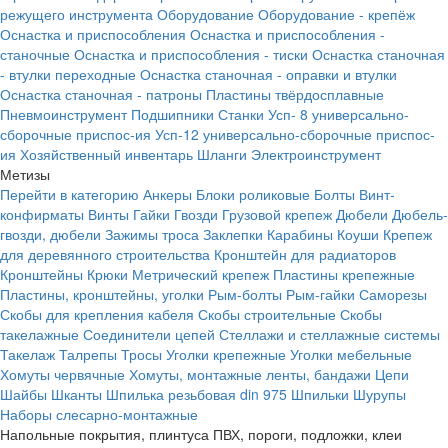
режущего инструмента
Оборудование
Оборудование - крепёж
Оснастка и приспособления
Оснастка и приспособления -
станочные
Оснастка и приспособления - тиски
Оснастка станочная
- втулки переходные
Оснастка станочная - оправки и втулки
Оснастка станочная - патроны
Пластины твёрдосплавные
Пневмоинструмент
Подшипники
Станки
Усп- 8 универсально-
сборочные приспос-ия
Усп-12 универсально-сборочные приспос-
ия
Хозяйственный инвентарь
Шланги
Электроинструмент
Метизы
Перейти в категорию
Анкеры
Блоки роликовые
Болты
Винт-
конфирматы
Винты
Гайки
Гвозди
Грузовой крепеж
Дюбели
Дюбель-
гвозди, дюбели
Зажимы троса
Заклепки
Карабины
Коуши
Крепеж
для деревянного строительства
Кронштейн для радиаторов
Кронштейны
Крюки
Метрический крепеж
Пластины крепежные
Пластины, кронштейны, уголки
Рым-болты
Рым-гайки
Саморезы
Скобы для крепления кабеля
Скобы строительные
Скобы
такелажные
Соединители цепей
Стеллажи и стеллажные системы
Такелаж
Талрепы
Тросы
Уголки крепежные
Уголки мебельные
Хомуты червячные
Хомуты, монтажные ленты, бандажи
Цепи
Шайбы
Шканты
Шпилька резьбовая din 975
Шпильки
Шурупы
Наборы слесарно-монтажные
Напольные покрытия, плинтуса ПВХ, пороги, подложки, клеи