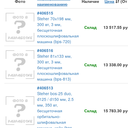
Фото
Наличие
Цена
(От
наименованию
#406515
Steher 70х198 мм,
300 вт, 3 мм,
Склад
13 517.55 р
бесщеточная
плоскошлифовальная
машина (bps-720)
#406516
Steher 81х133 мм,
300 вт, 3 мм,
Склад
13 338.00 р
бесщеточная
плоскошлифовальная
машина (bps-813)
#406513
Steher bos-25 duo,
d125 / d150 мм, 2.5
мм, 350 вт,
бесщеточная
Склад
15 783.30 р
орбитально-
шлифовальная
машина, кейс (bos-