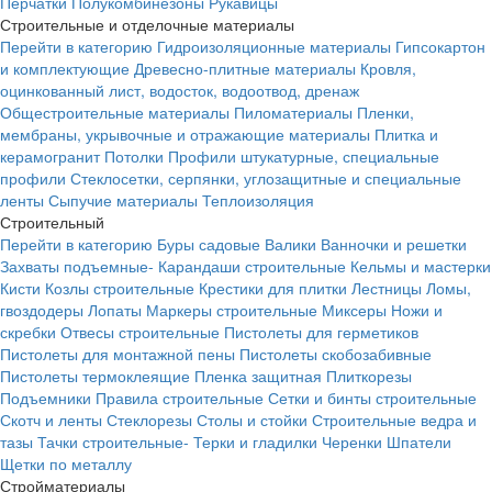
Перчатки
Полукомбинезоны
Рукавицы
Строительные и отделочные материалы
Перейти в категорию
Гидроизоляционные материалы
Гипсокартон
и комплектующие
Древесно-плитные материалы
Кровля,
оцинкованный лист, водосток, водоотвод, дренаж
Общестроительные материалы
Пиломатериалы
Пленки,
мембраны, укрывочные и отражающие материалы
Плитка и
керамогранит
Потолки
Профили штукатурные, специальные
профили
Стеклосетки, серпянки, углозащитные и специальные
ленты
Сыпучие материалы
Теплоизоляция
Строительный
Перейти в категорию
Буры садовые
Валики
Ванночки и решетки
Захваты подъемные-
Карандаши строительные
Кельмы и мастерки
Кисти
Козлы строительные
Крестики для плитки
Лестницы
Ломы,
гвоздодеры
Лопаты
Маркеры строительные
Миксеры
Ножи и
скребки
Отвесы строительные
Пистолеты для герметиков
Пистолеты для монтажной пены
Пистолеты скобозабивные
Пистолеты термоклеящие
Пленка защитная
Плиткорезы
Подъемники
Правила строительные
Сетки и бинты строительные
Скотч и ленты
Стеклорезы
Столы и стойки
Строительные ведра и
тазы
Тачки строительные-
Терки и гладилки
Черенки
Шпатели
Щетки по металлу
Стройматериалы