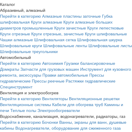
Каталог
Абразивный, алмазный
Перейти в категорию
Алмазные пластины заточные
Губка
шлифовальная
Круги алмазные
Круги алмазные больших
диаметров промышленные
Круги зачистные
Круги лепестковые
Круги отрезные
Круги отрезные, зачистные
Круги шлифовальные
Чашки алмазные
Шлифовальная сетка
Шлифовальная шкурка
Шлифовальные круги
Шлифовальные ленты
Шлифовальные листы
Шлифовальные треугольники
Автомобильный
Перейти в категорию
Автохимия
Грузики балансировочные
Домкраты
Запчасти для грузовых машин
Инструмент для кузовного
ремонта, аксессуары
Правки автомобильные
Прессы
гидравлические
Прессы реечные
Растяжки гидравлические
Специнструмент
Вентиляция и электрообогрев
Перейти в категорию
Вентиляторы
Вентиляционные решетки
Вентиляционные системы
Кабели для обогрева труб
Камины и
печи
Теплые полы
Электрообогреватели
Водоснабжение, канализация, водонагреватели, радиаторы, газ
Перейти в категорию
Бочонки
Ванны, экраны для ванн, душевые
кабины
Водонагреватели, оборудование для сжиженного газа