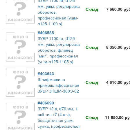
ЗУБР 1100 вт, d125
мм, ушм, регулировка
Склад
7 660.00 ру
оборотов,
профессионал (ушм-
п125-1100 э)
#406585
ЗУБР 1100 вт, d125
мм, ушм, регулировка
Склад
8 350.00 ру
оборотов, фланец
"миг", профессионал
(ушм-п125-1105 э)
#403643
Шлифмашина
Склад
4 610.00 ру
прямошлифовальная
ЗУБР ЗПШМ-300Э-02
#406690
ЗУБР 12 в, d76 мм, 1
акб тип т7 (4 а·ч),
Склад
11 650.00 р
бесщеточная ушм,
сумка, профессионал