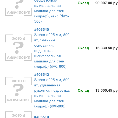
бесщеточная
Склад
20 007.00 р
шлифовальная
машина для стен
(жираф), кейс (dwb-
500)
#406540
Steher d225 мм, 800
вт, сменные
основания,
Склад
16 330.50 р
подсветка,
шлифовальная
машина для стен
(жираф) (dwc-800)
#406542
Steher d225 мм, 800
вт, удлиненная
рукоятка, подсветка,
Склад
13 500.45 р
шлифовальная
машина для стен
(жираф) (dwl-800)
#406510