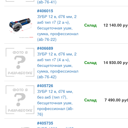
(ab-76-41)
#406015
ЗУБР 12 в, d76 мм, 2
акб тип т7 (2 а·ч),
Склад
12 140.00 р
бесщеточная ушм,
сумка, профессионал
(ab-76-22)
#406689
ЗУБР 12 в, d76 мм, 2
акб тип т7 (4 а·ч),
Склад
14 930.00 р
бесщеточная ушм,
сумка, профессионал
(ab-76-42)
#405726
ЗУБР 12 в, d76 мм,
без акб (тип т7),
Склад
7 490.00 ру
бесщеточная ушм,
профессионал (ab-
76)
#405735