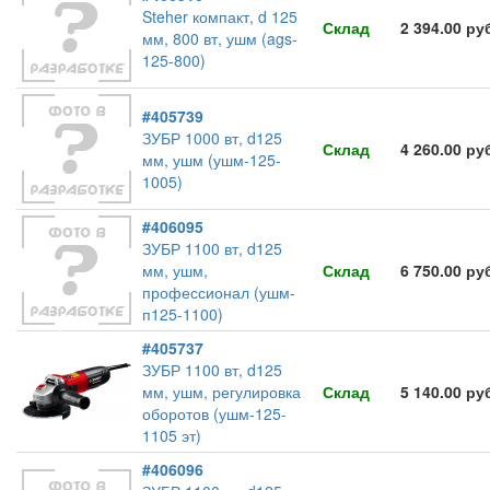
Steher компакт, d 125
Склад
2 394.00 ру
мм, 800 вт, ушм (ags-
125-800)
#405739
ЗУБР 1000 вт, d125
Склад
4 260.00 ру
мм, ушм (ушм-125-
1005)
#406095
ЗУБР 1100 вт, d125
мм, ушм,
Склад
6 750.00 ру
профессионал (ушм-
п125-1100)
#405737
ЗУБР 1100 вт, d125
мм, ушм, регулировка
Склад
5 140.00 ру
оборотов (ушм-125-
1105 эт)
#406096