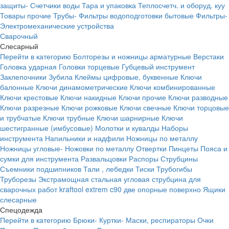
защиты-
Счетчики воды
Тара и упаковка
Теплосчетч. и оборуд. куу
Товары прочие
Трубы-
Фильтры водоподготовки бытовые
Фильтры-
Электромеханические устройства
Сварочный
Слесарный
Перейти в категорию
Болторезы и ножницы арматурные
Верстаки
Головка ударная
Головки торцевые
Губцевый инструмент
Заклепочники
Зубила
Клеймы цифровые, буквенные
Ключи
балонные
Ключи динамометрические
Ключи комбинированные
Ключи крестовые
Ключи накидные
Ключи прочие
Ключи разводные
Ключи разрезные
Ключи рожковые
Ключи свечные
Ключи торцовые
и трубчатые
Ключи трубные
Ключи шарнирные
Ключи
шестигранные (имбусовые)
Молотки и кувалды
Наборы
инструмента
Напильники и надфили
Ножницы по металлу
Ножницы угловые-
Ножовки по металлу
Отвертки
Пинцеты
Пояса и
сумки для инструмента
Развальцовки
Распоры
Струбцины
Съемники подшипников
Тали , лебедки
Тиски
Трубогибы
Труборезы
Экстрамощная стальная угловая струбцина для
сварочных работ kraftool extrem c90 две опорные поверхно
Ящики
слесарные
Спецодежда
Перейти в категорию
Брюки-
Куртки-
Маски, респираторы
Очки