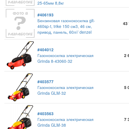
25-65мм 8,8кг
#406193
Бензиновая газонокосилка glt-
43
460sp-t, trike 150 см3, 46 см,
привод, панель, 60л// denzel
#404012
Газонокосилка электрическая
2 
Grinda 8-43060-32
#403577
Газонокосилка электрическая
5 
Grinda GLM-32
#403563
Газонокосилка электрическая
7 
Grinda GLM-38