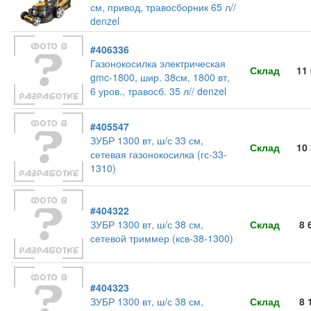
см, привод, травосборник 65 л//
denzel
#406336
Газонокосилка электрическая
Склад
11
gmc-1800, шир. 38см, 1800 вт,
6 уров., травосб. 35 л// denzel
#405547
ЗУБР 1300 вт, ш/с 33 см,
Склад
10
сетевая газонокосилка (гс-33-
1310)
#404322
ЗУБР 1300 вт, ш/с 38 см,
Склад
8 
сетевой триммер (ксв-38-1300)
#404323
ЗУБР 1300 вт, ш/с 38 см,
Склад
8 