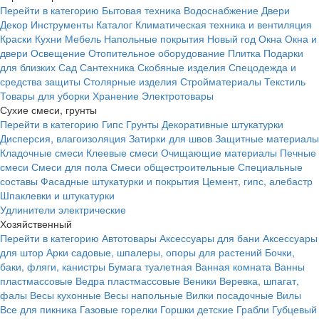
Перейти в категорию
Бытовая техника
Водоснабжение
Двери
Декор
Инструменты
Каталог
Климатическая техника и вентиляция
Краски
Кухни
Мебель
Напольные покрытия
Новый год
Окна
Окна и
двери
Освещение
Отопительное оборудование
Плитка
Подарки
для близких
Сад
Сантехника
Скобяные изделия
Спецодежда и
средства защиты
Столярные изделия
Стройматериалы
Текстиль
Товары для уборки
Хранение
Электротовары
Сухие смеси, грунты
Перейти в категорию
Гипс
Грунты
Декоративные штукатурки
Дисперсия, влагоизоляция
Затирки для швов
Защитные материалы
Кладочные смеси
Клеевые смеси
Очищающие материалы
Печные
смеси
Смеси для пола
Смеси общестроительные
Специальные
составы
Фасадные штукатурки и покрытия
Цемент, гипс, алебастр
Шпаклевки и штукатурки
Удлинители электрические
Хозяйственный
Перейти в категорию
Автотовары
Аксессуары для бани
Аксессуары
для штор
Арки садовые, шпалеры, опоры для растений
Бочки,
баки, фляги, канистры
Бумага туалетная
Ванная комната
Ванны
пластмассовые
Ведра пластмассовые
Веники
Веревка, шпагат,
фалы
Весы кухонные
Весы напольные
Вилки посадочные
Вилы
Все для пикника
Газовые горелки
Горшки детские
Грабли
Губцевый