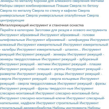
Зенкеры по металлу
Коронки для алмазного сверления
Метчики
Наборы сверел комбинированные
Плашки
Сверла по бетону
Сверла по металлу
Сверла по стеклу и кафелю
Сверла
универсальные
Сверла универсальные опалубочные
Сверла
центрирующие
Металлорежущий инструмент и станочная оснастка
Перейти в категорию
Заготовки для резцов и осевого инструмента
Инструмент абразивный
Инструмент абразивный - головки
шлифовальные
Инструмент абразивный - шлифшкурка
Инструмент
алмазный
Инструмент измерительный
Инструмент измерительный
- калибры
Инструмент измерительный - штанген...
Инструмент
режущий
Инструмент режущий - зенкеры
Инструмент режущий -
зенкеры твердосплавные
Инструмент режущий - зуборезный
Инструмент режущий - метчики
Инструмент режущий - плашки
Инструмент режущий - плашки и клуппы
Инструмент режущий -
развертки
Инструмент режущий - резцы
Инструмент режущий -
сверла
Инструмент режущий - сверла кольцевые
Инструмент
режущий - сверла твердосплавные
Инструмент режущий - фрезы
Инструмент режущий - фрезы твердоспл-ные
Инструмент
слесарно-монтажный
Инструмент слесарно-монтажный-биты
Инструмент слесарно-монтажный-ключи
Инструмент слесарный-
напильники, надфили
Инструмент строительный
Инструмент
строительный-деревообработка
Наборы инструмента
Наборы