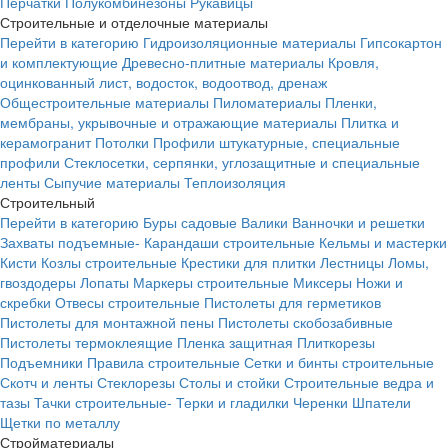
Перчатки
Полукомбинезоны
Рукавицы
Строительные и отделочные материалы
Перейти в категорию
Гидроизоляционные материалы
Гипсокартон
и комплектующие
Древесно-плитные материалы
Кровля,
оцинкованный лист, водосток, водоотвод, дренаж
Общестроительные материалы
Пиломатериалы
Пленки,
мембраны, укрывочные и отражающие материалы
Плитка и
керамогранит
Потолки
Профили штукатурные, специальные
профили
Стеклосетки, серпянки, углозащитные и специальные
ленты
Сыпучие материалы
Теплоизоляция
Строительный
Перейти в категорию
Буры садовые
Валики
Ванночки и решетки
Захваты подъемные-
Карандаши строительные
Кельмы и мастерки
Кисти
Козлы строительные
Крестики для плитки
Лестницы
Ломы,
гвоздодеры
Лопаты
Маркеры строительные
Миксеры
Ножи и
скребки
Отвесы строительные
Пистолеты для герметиков
Пистолеты для монтажной пены
Пистолеты скобозабивные
Пистолеты термоклеящие
Пленка защитная
Плиткорезы
Подъемники
Правила строительные
Сетки и бинты строительные
Скотч и ленты
Стеклорезы
Столы и стойки
Строительные ведра и
тазы
Тачки строительные-
Терки и гладилки
Черенки
Шпатели
Щетки по металлу
Стройматериалы