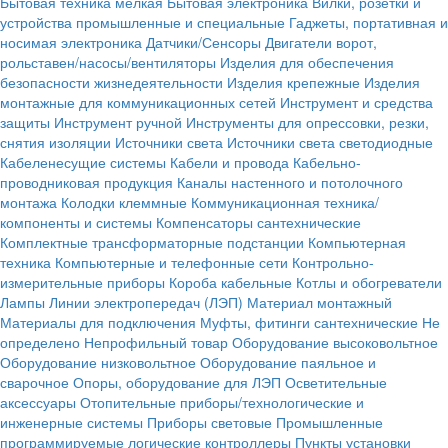
Бытовая техника мелкая
Бытовая электроника
Вилки, розетки и
устройства промышленные и специальные
Гаджеты, портативная и
носимая электроника
Датчики/Сенсоры
Двигатели ворот,
рольставен/насосы/вентиляторы
Изделия для обеспечения
безопасности жизнедеятельности
Изделия крепежные
Изделия
монтажные для коммуникационных сетей
Инструмент и средства
защиты
Инструмент ручной
Инструменты для опрессовки, резки,
снятия изоляции
Источники света
Источники света светодиодные
Кабеленесущие системы
Кабели и провода
Кабельно-
проводниковая продукция
Каналы настенного и потолочного
монтажа
Колодки клеммные
Коммуникационная техника/
компоненты и системы
Компенсаторы сантехнические
Комплектные трансформаторные подстанции
Компьютерная
техника
Компьютерные и телефонные сети
Контрольно-
измерительные приборы
Короба кабельные
Котлы и обогреватели
Лампы
Линии электропередач (ЛЭП)
Материал монтажный
Материалы для подключения
Муфты, фитинги сантехнические
Не
определено
Непрофильный товар
Оборудование высоковольтное
Оборудование низковольтное
Оборудование паяльное и
сварочное
Опоры, оборудование для ЛЭП
Осветительные
аксессуары
Отопительные приборы/технологические и
инженерные системы
Приборы световые
Промышленные
программируемые логические контроллеры
Пункты установки