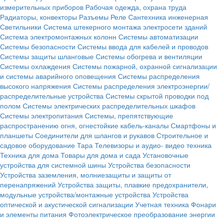
измерительных приборов
Рабочая одежда, охрана труда
Радиаторы, конвекторы
Разъемы
Реле
Сантехника инженерная
Светильники
Система штекерного монтажа электросети зданий
Система электромонтажных колонн
Системы автоматизации
Системы безопасности
Системы ввода для кабелей и проводов
Системы защиты шланговые
Системы обогрева и вентиляции
Системы охлаждения
Системы пожарной, охранной сигнализации
и системы аварийного оповещения
Системы распределения
высокого напряжения
Системы распределения электроэнергии/
распределительные устройства
Системы скрытой проводки под
полом
Системы электрических распределительных шкафов
Системы электропитания
Системы, препятствующие
распространению огня, огнестойкие кабель-каналы
Смартфоны и
планшеты
Соединители для шлангов и рукавов
Строительное и
садовое оборудование
Тара
Телевизоры и аудио- видео техника
Техника для дома
Товары для дома и сада
Установочные
устройства для системной шины
Устройства безопасности
Устройства заземления, молниезащиты и защиты от
перенапряжений
Устройства защиты, плавкие предохранители,
модульные устройства/монтажные устройства
Устройства
оптической и акустической сигнализации
Учетная техника
Фонари
и элементы питания
Фотоэлектрическое преобразование энергии