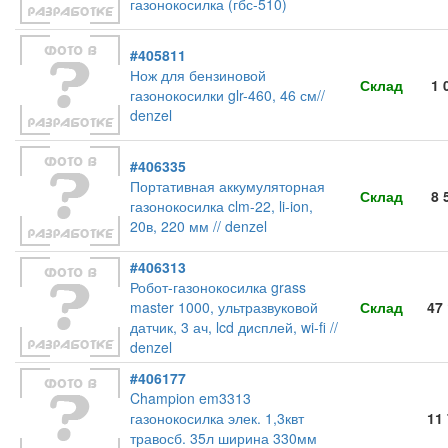
газонокосилка (гбс-510)
#405811
Нож для бензиновой
Склад
1 
газонокосилки glr-460, 46 см//
denzel
#406335
Портативная аккумуляторная
Склад
8 
газонокосилка clm-22, li-ion,
20в, 220 мм // denzel
#406313
Робот-газонокосилка grass
master 1000, ультразвуковой
Склад
47
датчик, 3 ач, lcd дисплей, wi-fi //
denzel
#406177
Champion em3313
газонокосилка элек. 1,3квт
11
травосб. 35л ширина 330мм