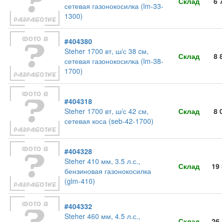
Склад
6 
сетевая газонокосилка (lm-33-
1300)
#404380
Steher 1700 вт, ш/с 38 cм,
Склад
8 
сетевая газонокосилка (lm-38-
1700)
#404318
Steher 1700 вт, ш/с 42 см,
Склад
8 
сетевая коса (seb-42-1700)
#404328
Steher 410 мм, 3.5 л.с.,
Склад
19
бензиновая газонокосилка
(glm-410)
#404332
Steher 460 мм, 4.5 л.с.,
Склад
26