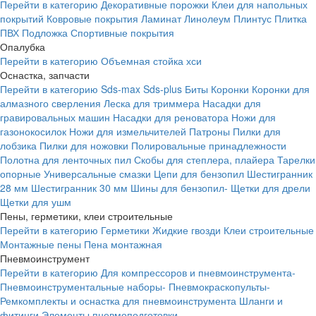
Перейти в категорию
Декоративные порожки
Клеи для напольных
покрытий
Ковровые покрытия
Ламинат
Линолеум
Плинтус
Плитка
ПВХ
Подложка
Спортивные покрытия
Опалубка
Перейти в категорию
Объемная стойка хси
Оснастка, запчасти
Перейти в категорию
Sds-max
Sds-plus
Биты
Коронки
Коронки для
алмазного сверления
Леска для триммера
Насадки для
гравировальных машин
Насадки для реноватора
Ножи для
газонокосилок
Ножи для измельчителей
Патроны
Пилки для
лобзика
Пилки для ножовки
Полировальные принадлежности
Полотна для ленточных пил
Скобы для степлера, плайера
Тарелки
опорные
Универсальные смазки
Цепи для бензопил
Шестигранник
28 мм
Шестигранник 30 мм
Шины для бензопил-
Щетки для дрели
Щетки для ушм
Пены, герметики, клеи строительные
Перейти в категорию
Герметики
Жидкие гвозди
Клеи строительные
Монтажные пены
Пена монтажная
Пневмоинструмент
Перейти в категорию
Для компрессоров и пневмоинструмента-
Пневмоинструментальные наборы-
Пневмокраскопульты-
Ремкомплекты и оснастка для пневмоинструмента
Шланги и
фитинги
Элементы пневмоподготовки