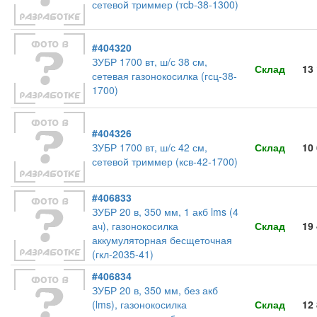
сетевой триммер (тcb-38-1300)
#404320
ЗУБР 1700 вт, ш/с 38 см,
Склад
13
сетевая газонокосилка (гсц-38-
1700)
#404326
ЗУБР 1700 вт, ш/с 42 см,
Склад
10
сетевой триммер (ксв-42-1700)
#406833
ЗУБР 20 в, 350 мм, 1 акб lms (4
ач), газонокосилка
Склад
19
аккумуляторная бесщеточная
(гкл-2035-41)
#406834
ЗУБР 20 в, 350 мм, без акб
(lms), газонокосилка
Склад
12