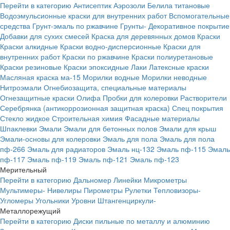
Перейти в категорию
Антисептик
Аэрозоли
Белила титановые
Водоэмульсионные краски для внутренних работ
Вспомогательные
средства
Грунт-эмаль по ржавчине
Грунты-
Декоративное покрытие
Добавки для сухих смесей
Краска для деревянных домов
Краски
Краски алкидные
Краски водно-дисперсионные
Краски для
внутренних работ
Краски по ржавчине
Краски полиуретановые
Краски резиновые
Краски эпоксидные
Лаки
Латексные краски
Масляная краска ма-15
Морилки водные
Морилки неводные
Нитроэмали
Огнебиозащита, специальные материалы
Огнезащитные краски
Олифа
Пробки для колеровки
Растворители
Серебрянка (антикоррозионная защитная краска)
Спец покрытия
Стекло жидкое
Строительная химия
Фасадные материалы
Шпаклевки
Эмали
Эмали для бетонных полов
Эмали для крыш
Эмали-основы для колеровки
Эмаль для пола
Эмаль для пола
пф-266
Эмаль для радиаторов
Эмаль нц-132
Эмаль пф-115
Эмаль
пф-117
Эмаль пф-119
Эмаль пф-121
Эмаль пф-123
Мерительный
Перейти в категорию
Дальномер
Линейки
Микрометры
Мультимеры-
Нивелиры
Пирометры
Рулетки
Тепловизоры-
Угломеры
Угольники
Уровни
Штангенциркули-
Металлорежущий
Перейти в категорию
Диски пильные по металлу и алюминию