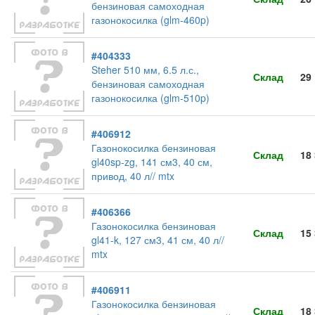
бензиновая самоходная
газонокосилка (glm-460p)
#404333
Steher 510 мм, 6.5 л.с.,
Склад
29
бензиновая самоходная
газонокосилка (glm-510p)
#406912
Газонокосилка бензиновая
Склад
18
gl40sp-zg, 141 см3, 40 см,
привод, 40 л// mtx
#406366
Газонокосилка бензиновая
Склад
15
gl41-k, 127 см3, 41 см, 40 л//
mtx
#406911
Газонокосилка бензиновая
Склад
18