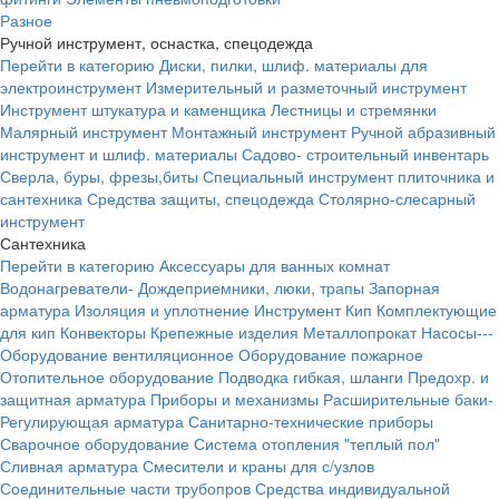
Разное
Ручной инструмент, оснастка, спецодежда
Перейти в категорию
Диски, пилки, шлиф. материалы для
электроинструмент
Измерительный и разметочный инструмент
Инструмент штукатура и каменщика
Лестницы и стремянки
Малярный инструмент
Монтажный инструмент
Ручной абразивный
инструмент и шлиф. материалы
Садово- строительный инвентарь
Сверла, буры, фрезы,биты
Специальный инструмент плиточника и
сантехника
Средства защиты, спецодежда
Столярно-слесарный
инструмент
Сантехника
Перейти в категорию
Аксессуары для ванных комнат
Водонагреватели-
Дождеприемники, люки, трапы
Запорная
арматура
Изоляция и уплотнение
Инструмент
Кип
Комплектующие
для кип
Конвекторы
Крепежные изделия
Металлопрокат
Насосы---
Оборудование вентиляционное
Оборудование пожарное
Отопительное оборудование
Подводка гибкая, шланги
Предохр. и
защитная арматура
Приборы и механизмы
Расширительные баки-
Регулирующая арматура
Санитарно-технические приборы
Сварочное оборудование
Система отопления "теплый пол"
Сливная арматура
Смесители и краны для с/узлов
Соединительные части трубопров
Средства индивидуальной