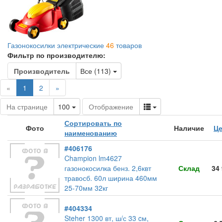
Газонокосилки электрические
46
товаров
Фильтр по производителю:
Toggle Dropdown
Производитель
Все (113)
(current)
«
1
2
»
Toggle Dropdown
Toggle Dropdown
На странице
100
Отображение
Сортировать по
Фото
Наличие
Це
наименованию
#406176
Champion lm4627
газонокосилка бенз. 2,6квт
Склад
34
травосб. 60л ширина 460мм
25-70мм 32кг
#404334
Steher 1300 вт, ш/с 33 cм,