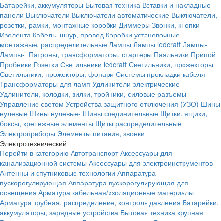
Батарейки, аккумуляторы
Бытовая техника
Вставки и накладные
панели
Выключатели
Выключатели автоматические
Выключатели,
розетки, рамки, монтажные коробки
Диммеры
Звонки, кнопки
Изолента
Кабель, шнур, провод
Коробки установочные,
монтажные, распределительные
Лампы
Лампы ledcraft
Лампы-
Лампы-
Патроны, трансформаторы, стартеры
Паяльники
Припой
Пробники
Розетки
Светильники ledcraft
Светильники, прожекторы
Светильники, прожекторы, фонари
Системы прокладки кабеля
Трансформаторы для ламп
Удлинители электрические-
Удлинители, колодки, вилки, тройники, силовые разъемы
Управление светом
Устройства защитного отключения (УЗО)
Шины
нулевые
Шины нулевые-
Шины соединительные
Щитки, ящики,
боксы, крепежные элементы
Щиты распределительные
Электроприборы
Элементы питания, звонки
Электротехнический
Перейти в категорию
Автотранспорт
Аксессуары для
канализационной системы
Аксессуары для электроинструментов
Антенны и спутниковые технологии
Аппаратура
пускорегулирующая
Аппаратура пускорегулирующая для
освещения
Арматура кабельная/изоляционные материалы
Арматура трубная, распределение, контроль давления
Батарейки,
аккумуляторы, зарядные устройства
Бытовая техника крупная