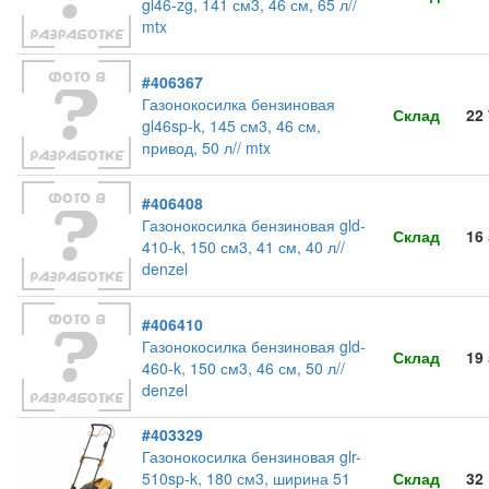
gl46-zg, 141 см3, 46 см, 65 л//
mtx
#406367
Газонокосилка бензиновая
Склад
22
gl46sp-k, 145 см3, 46 см,
привод, 50 л// mtx
#406408
Газонокосилка бензиновая gld-
Склад
16
410-k, 150 см3, 41 см, 40 л//
denzel
#406410
Газонокосилка бензиновая gld-
Склад
19
460-k, 150 см3, 46 см, 50 л//
denzel
#403329
Газонокосилка бензиновая glr-
510sp-k, 180 см3, ширина 51
Склад
32