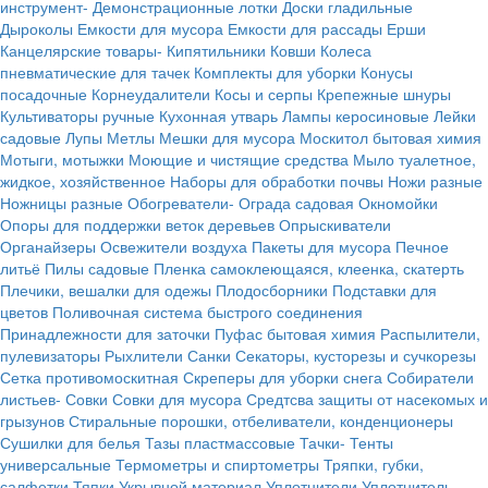
инструмент-
Демонстрационные лотки
Доски гладильные
Дыроколы
Емкости для мусора
Емкости для рассады
Ерши
Канцелярские товары-
Кипятильники
Ковши
Колеса
пневматические для тачек
Комплекты для уборки
Конусы
посадочные
Корнеудалители
Косы и серпы
Крепежные шнуры
Культиваторы ручные
Кухонная утварь
Лампы керосиновые
Лейки
садовые
Лупы
Метлы
Мешки для мусора
Москитол бытовая химия
Мотыги, мотыжки
Моющие и чистящие средства
Мыло туалетное,
жидкое, хозяйственное
Наборы для обработки почвы
Ножи разные
Ножницы разные
Обогреватели-
Ограда садовая
Окномойки
Опоры для поддержки веток деревьев
Опрыскиватели
Органайзеры
Освежители воздуха
Пакеты для мусора
Печное
литьё
Пилы садовые
Пленка самоклеющаяся, клеенка, скатерть
Плечики, вешалки для одежы
Плодосборники
Подставки для
цветов
Поливочная система быстрого соединения
Принадлежности для заточки
Пуфас бытовая химия
Распылители,
пулевизаторы
Рыхлители
Санки
Секаторы, кусторезы и сучкорезы
Сетка противомоскитная
Скреперы для уборки снега
Собиратели
листьев-
Совки
Совки для мусора
Средтсва защиты от насекомых и
грызунов
Стиральные порошки, отбеливатели, конденционеры
Сушилки для белья
Тазы пластмассовые
Тачки-
Тенты
универсальные
Термометры и спиртометры
Тряпки, губки,
салфетки
Тяпки
Укрывной материал
Уплотнители
Уплотнитель