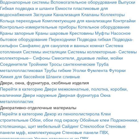
Водонапорные системы
Вспомогательное оборудование
Выпуски
Гибкая подводка и шланги
Емкости пластиковые для
водоснабжения
Заглушки
Канализация
Клапаны
Коллекторы
Кольца переходные
Комплектующие для канализации
Контргайки
Контрольно-измерительные приборы
Котельное оборудование
Краны запорные
Краны шаровые
Крестовины
Муфты
Насосное
бытовое оборудование
Переходники
Подводка гибкая
Подводка-
сильфон
Санфаянс для санузлов и ванных комнат
Система
отопления
Системы инсталяции
Системы коллекторные-
Системы
коллекторные--
Сифоны
Смесители, душевые лейки, мойки
Соединители
Тройники
Тросы сантехнические
Труба
металлопластиковая
Трубы гибкие
Уголки
Фумлента
Футорки
Химия для бассейнов
Шланги сливные
Двери, окна, фурнитура, скобяные изделия
Перейти в категорию
Двери межкомнатные, полотна, коробки,
наличники
Двери наружные
Дверная фурнитура
Окна
металлопластик
Декоративно-отделочные материалы
Перейти в категорию
Декор из пенополистирола
Клеи
строительные
Обои, обои под окраску
Обойные клеи
Подоконники,
столешницы, щит мебельный
Сайдинг
Стеклообои
Стеновые
панели мдф, комплектующие
Стеновые панели ПВХ,
комплектующие
Уголки отделочные из ПВХ