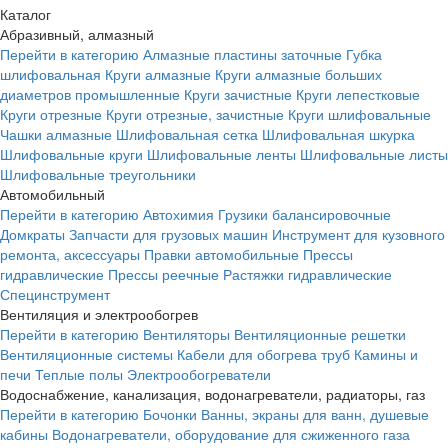
Каталог
Абразивный, алмазный
Перейти в категорию
Алмазные пластины заточные
Губка
шлифовальная
Круги алмазные
Круги алмазные больших
диаметров промышленные
Круги зачистные
Круги лепестковые
Круги отрезные
Круги отрезные, зачистные
Круги шлифовальные
Чашки алмазные
Шлифовальная сетка
Шлифовальная шкурка
Шлифовальные круги
Шлифовальные ленты
Шлифовальные листы
Шлифовальные треугольники
Автомобильный
Перейти в категорию
Автохимия
Грузики балансировочные
Домкраты
Запчасти для грузовых машин
Инструмент для кузовного
ремонта, аксессуары
Правки автомобильные
Прессы
гидравлические
Прессы реечные
Растяжки гидравлические
Специнструмент
Вентиляция и электрообогрев
Перейти в категорию
Вентиляторы
Вентиляционные решетки
Вентиляционные системы
Кабели для обогрева труб
Камины и
печи
Теплые полы
Электрообогреватели
Водоснабжение, канализация, водонагреватели, радиаторы, газ
Перейти в категорию
Бочонки
Ванны, экраны для ванн, душевые
кабины
Водонагреватели, оборудование для сжиженного газа