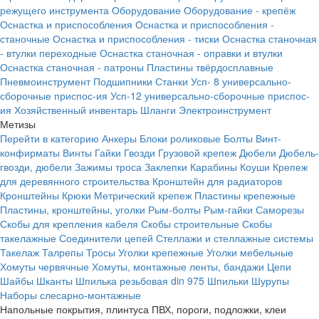
режущего инструмента
Оборудование
Оборудование - крепёж
Оснастка и приспособления
Оснастка и приспособления -
станочные
Оснастка и приспособления - тиски
Оснастка станочная
- втулки переходные
Оснастка станочная - оправки и втулки
Оснастка станочная - патроны
Пластины твёрдосплавные
Пневмоинструмент
Подшипники
Станки
Усп- 8 универсально-
сборочные приспос-ия
Усп-12 универсально-сборочные приспос-
ия
Хозяйственный инвентарь
Шланги
Электроинструмент
Метизы
Перейти в категорию
Анкеры
Блоки роликовые
Болты
Винт-
конфирматы
Винты
Гайки
Гвозди
Грузовой крепеж
Дюбели
Дюбель-
гвозди, дюбели
Зажимы троса
Заклепки
Карабины
Коуши
Крепеж
для деревянного строительства
Кронштейн для радиаторов
Кронштейны
Крюки
Метрический крепеж
Пластины крепежные
Пластины, кронштейны, уголки
Рым-болты
Рым-гайки
Саморезы
Скобы для крепления кабеля
Скобы строительные
Скобы
такелажные
Соединители цепей
Стеллажи и стеллажные системы
Такелаж
Талрепы
Тросы
Уголки крепежные
Уголки мебельные
Хомуты червячные
Хомуты, монтажные ленты, бандажи
Цепи
Шайбы
Шканты
Шпилька резьбовая din 975
Шпильки
Шурупы
Наборы слесарно-монтажные
Напольные покрытия, плинтуса ПВХ, пороги, подложки, клеи