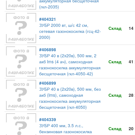
аккумуляторная бесщеточная
(гкл-2035)
#404321
ЗУБР 2000 вт, ш/с 42 см,
Склад
14
сетевая газонокосилка (гсц-42-
2000)
#406898
ЗУБР 40 в (2x20в), 500 мм, 2
акб lms (4 ач), самоходная
Склад
41
газонокосилка аккумуляторная
бесщеточная (гкл-4050-42)
#406899
ЗУБР 40 в (2x20в), 500 мм, без
акб (lms), самоходная
Склад
28
газонокосилка аккумуляторная
бесщеточная (гкл-4050)
#404339
ЗУБР 400 мм, 3.5 л.с.,
Склад
20
бензиновая газонокосилка