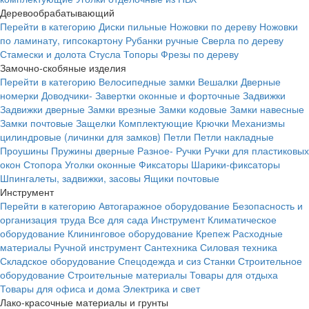
Деревообрабатывающий
Перейти в категорию
Диски пильные
Ножовки по дереву
Ножовки
по ламинату, гипсокартону
Рубанки ручные
Сверла по дереву
Стамески и долота
Стусла
Топоры
Фрезы по дереву
Замочно-скобяные изделия
Перейти в категорию
Велосипедные замки
Вешалки
Дверные
номерки
Доводчики-
Завертки оконные и форточные
Задвижки
Задвижки дверные
Замки врезные
Замки кодовые
Замки навесные
Замки почтовые
Защелки
Комплектующие
Крючки
Механизмы
цилиндровые (личинки для замков)
Петли
Петли накладные
Проушины
Пружины дверные
Разное-
Ручки
Ручки для пластиковых
окон
Стопора
Уголки оконные
Фиксаторы
Шарики-фиксаторы
Шпингалеты, задвижки, засовы
Ящики почтовые
Инструмент
Перейти в категорию
Автогаражное оборудование
Безопасность и
организация труда
Все для сада
Инструмент
Климатическое
оборудование
Клининговое оборудование
Крепеж
Расходные
материалы
Ручной инструмент
Сантехника
Силовая техника
Складское оборудование
Спецодежда и сиз
Станки
Строительное
оборудование
Строительные материалы
Товары для отдыха
Товары для офиса и дома
Электрика и свет
Лако-красочные материалы и грунты