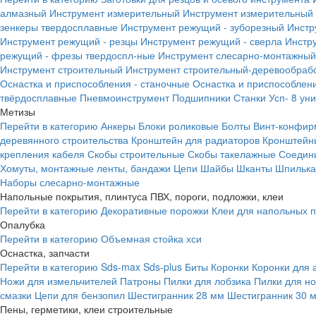
алмазный
Инструмент измерительный
Инструмент измерительный 
зенкеры твердосплавные
Инструмент режущий - зуборезный
Инстр
Инструмент режущий - резцы
Инструмент режущий - сверла
Инстр
режущий - фрезы твердоспл-ные
Инструмент слесарно-монтажный
Инструмент строительный
Инструмент строительный-деревообраб
Оснастка и приспособления - станочные
Оснастка и приспособлени
твёрдосплавные
Пневмоинструмент
Подшипники
Станки
Усп- 8 ун
Метизы
Перейти в категорию
Анкеры
Блоки роликовые
Болты
Винт-конфир
деревянного строительства
Кронштейн для радиаторов
Кронштейн
крепления кабеля
Скобы строительные
Скобы такелажные
Соедин
Хомуты, монтажные ленты, бандажи
Цепи
Шайбы
Шканты
Шпилька 
Наборы слесарно-монтажные
Напольные покрытия, плинтуса ПВХ, пороги, подложки, клеи
Перейти в категорию
Декоративные порожки
Клеи для напольных 
Опалубка
Перейти в категорию
Объемная стойка хси
Оснастка, запчасти
Перейти в категорию
Sds-max
Sds-plus
Биты
Коронки
Коронки для 
Ножи для измельчителей
Патроны
Пилки для лобзика
Пилки для н
смазки
Цепи для бензопил
Шестигранник 28 мм
Шестигранник 30 
Пены, герметики, клеи строительные