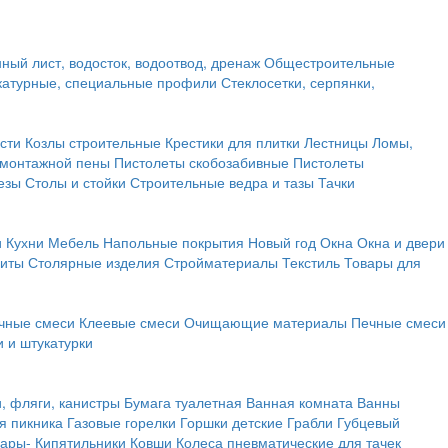
ный лист, водосток, водоотвод, дренаж
Общестроительные
атурные, специальные профили
Стеклосетки, серпянки,
сти
Козлы строительные
Крестики для плитки
Лестницы
Ломы,
 монтажной пены
Пистолеты скобозабивные
Пистолеты
езы
Столы и стойки
Строительные ведра и тазы
Тачки
и
Кухни
Мебель
Напольные покрытия
Новый год
Окна
Окна и двери
щиты
Столярные изделия
Стройматериалы
Текстиль
Товары для
чные смеси
Клеевые смеси
Очищающие материалы
Печные смеси
 и штукатурки
и, фляги, канистры
Бумага туалетная
Ванная комната
Ванны
я пикника
Газовые горелки
Горшки детские
Грабли
Губцевый
вары-
Кипятильники
Ковши
Колеса пневматические для тачек