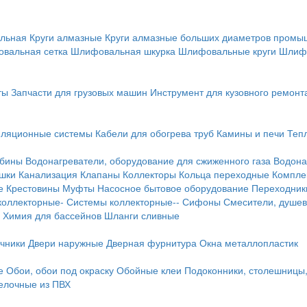
льная
Круги алмазные
Круги алмазные больших диаметров пром
вальная сетка
Шлифовальная шкурка
Шлифовальные круги
Шлиф
ты
Запчасти для грузовых машин
Инструмент для кузовного ремонт
иляционные системы
Кабели для обогрева труб
Камины и печи
Теп
абины
Водонагреватели, оборудование для сжиженного газа
Водона
ушки
Канализация
Клапаны
Коллекторы
Кольца переходные
Компле
е
Крестовины
Муфты
Насосное бытовое оборудование
Переходник
коллекторные-
Системы коллекторные--
Сифоны
Смесители, душев
Химия для бассейнов
Шланги сливные
ичники
Двери наружные
Дверная фурнитура
Окна металлопластик
е
Обои, обои под окраску
Обойные клеи
Подоконники, столешницы
делочные из ПВХ