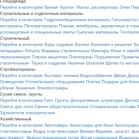
Спецодежда
Перейти в категорию
Брюки-
Куртки-
Маски, респираторы
Очки
Пер
Строительные и отделочные материалы
Перейти в категорию
Гидроизоляционные материалы
Гипсокартон
материалы
Пиломатериалы
Пленки, мембраны, укрывочные и от
углозащитные и специальные ленты
Сыпучие материалы
Теплоиз
Строительный
Перейти в категорию
Буры садовые
Валики
Ванночки и решетки
За
гвоздодеры
Лопаты
Маркеры строительные
Миксеры
Ножи и скреб
термоклеящие
Пленка защитная
Плиткорезы
Подъемники
Правила
строительные-
Терки и гладилки
Черенки
Шпатели
Щетки по метал
Стройматериалы
Перейти в категорию
Бытовая техника
Водоснабжение
Двери
Деко
Освещение
Отопительное оборудование
Плитка
Подарки для близ
уборки
Хранение
Электротовары
Сухие смеси, грунты
Перейти в категорию
Гипс
Грунты
Декоративные штукатурки
Диспер
Смеси для пола
Смеси общестроительные
Специальные составы
Удлинители электрические
Хозяйственный
Перейти в категорию
Автотовары
Аксессуары для бани
Аксессуары
пластмассовые
Ведра пластмассовые
Веники
Веревка, шпагат, фа
инструмент-
Демонстрационные лотки
Доски гладильные
Дырокол