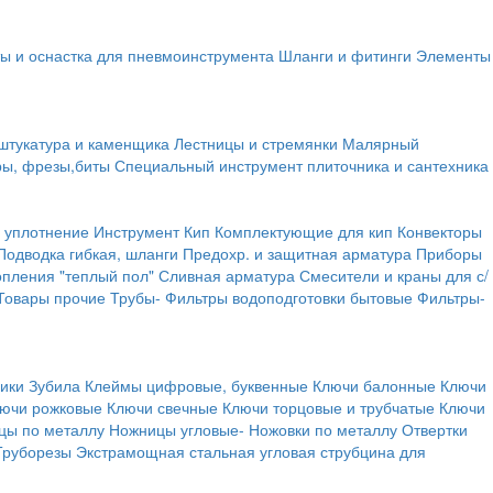
ы и оснастка для пневмоинструмента
Шланги и фитинги
Элементы
штукатура и каменщика
Лестницы и стремянки
Малярный
ры, фрезы,биты
Специальный инструмент плиточника и сантехника
 уплотнение
Инструмент
Кип
Комплектующие для кип
Конвекторы
Подводка гибкая, шланги
Предохр. и защитная арматура
Приборы
опления "теплый пол"
Сливная арматура
Смесители и краны для с/
Товары прочие
Трубы-
Фильтры водоподготовки бытовые
Фильтры-
ики
Зубила
Клеймы цифровые, буквенные
Ключи балонные
Ключи
ючи рожковые
Ключи свечные
Ключи торцовые и трубчатые
Ключи
цы по металлу
Ножницы угловые-
Ножовки по металлу
Отвертки
Труборезы
Экстрамощная стальная угловая струбцина для