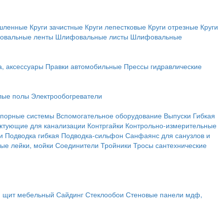
ышленные
Круги зачистные
Круги лепестковые
Круги отрезные
Круги
овальные ленты
Шлифовальные листы
Шлифовальные
а, аксессуары
Правки автомобильные
Прессы гидравлические
лые полы
Электрообогреватели
порные системы
Вспомогательное оборудование
Выпуски
Гибкая
ктующие для канализации
Контргайки
Контрольно-измерительные
и
Подводка гибкая
Подводка-сильфон
Санфаянс для санузлов и
ые лейки, мойки
Соединители
Тройники
Тросы сантехнические
, щит мебельный
Сайдинг
Стеклообои
Стеновые панели мдф,