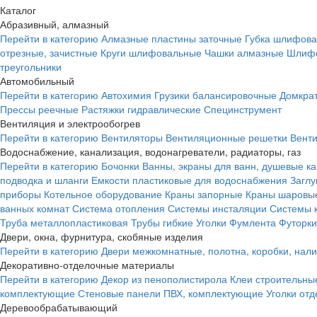
Каталог
Абразивный, алмазный
Перейти в категорию
Алмазные пластины заточные
Губка шлифова
отрезные, зачистные
Круги шлифовальные
Чашки алмазные
Шлифо
треугольники
Автомобильный
Перейти в категорию
Автохимия
Грузики балансировочные
Домкра
Прессы реечные
Растяжки гидравлические
Специнструмент
Вентиляция и электрообогрев
Перейти в категорию
Вентиляторы
Вентиляционные решетки
Вент
Водоснабжение, канализация, водонагреватели, радиаторы, газ
Перейти в категорию
Бочонки
Ванны, экраны для ванн, душевые к
подводка и шланги
Емкости пластиковые для водоснабжения
Загл
приборы
Котельное оборудование
Краны запорные
Краны шаровы
ванных комнат
Система отопления
Системы инсталяции
Системы 
Труба металлопластиковая
Трубы гибкие
Уголки
Фумлента
Футорки
Двери, окна, фурнитура, скобяные изделия
Перейти в категорию
Двери межкомнатные, полотна, коробки, нал
Декоративно-отделочные материалы
Перейти в категорию
Декор из пенополистирола
Клеи строительны
комплектующие
Стеновые панели ПВХ, комплектующие
Уголки от
Деревообрабатывающий