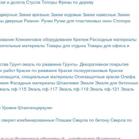
ки и долота
Стусла
Топоры
Фрезы по дереву
 дверные
Замки врезные
Замки кодовые
Замки навесные
Замки
ны дверные
Разное-
Ручки
Ручки для пластиковых окон
Стопора
дование
Клининговое оборудование
Крепеж
Расходные материалы
оительные материалы
Товары для отдыха
Товары для офиса и
ства
Грунт-эмаль по ржавчине
Грунты-
Декоративное покрытие
х работ
Краски по ржавчине
Краски полиуретановые
Краски
иозащита, специальные материалы
Огнезащитные краски
Олифа
имия
Фасадные материалы
Шпаклевки
Эмали
Эмали для бетонных
маль пф-115
Эмаль пф-117
Эмаль пф-119
Эмаль пф-121
Эмаль
и
Уровни
Штангенциркули-
 сверел комбинированные
Плашки
Сверла по бетону
Сверла по
альные
Инструмент абразивный - шлифшкурка
Инструмент