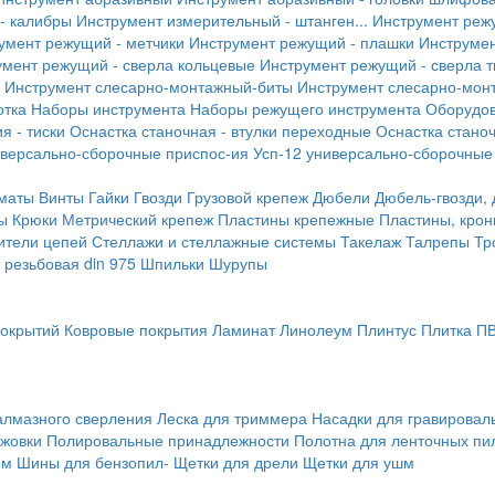
- калибры
Инструмент измерительный - штанген...
Инструмент реж
умент режущий - метчики
Инструмент режущий - плашки
Инструмен
умент режущий - сверла кольцевые
Инструмент режущий - сверла 
Инструмент слесарно-монтажный-биты
Инструмент слесарно-мон
отка
Наборы инструмента
Наборы режущего инструмента
Оборудо
я - тиски
Оснастка станочная - втулки переходные
Оснастка станоч
иверсально-сборочные приспос-ия
Усп-12 универсально-сборочные
маты
Винты
Гайки
Гвозди
Грузовой крепеж
Дюбели
Дюбель-гвозди,
ы
Крюки
Метрический крепеж
Пластины крепежные
Пластины, крон
ители цепей
Стеллажи и стеллажные системы
Такелаж
Талрепы
Тр
резьбовая din 975
Шпильки
Шурупы
покрытий
Ковровые покрытия
Ламинат
Линолеум
Плинтус
Плитка П
алмазного сверления
Леска для триммера
Насадки для гравирова
ожовки
Полировальные принадлежности
Полотна для ленточных пи
мм
Шины для бензопил-
Щетки для дрели
Щетки для ушм