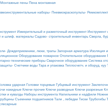
Монтажные пены
Пена монтажная
вмоинструментальные наборы-
Пневмокраскопульты-
Ремкомплект
инструмент
Измерительный и разметочный инструмент
Инструмент 
т и шлиф. материалы
Садово- строительный инвентарь
Сверла, бу
ели-
Дождеприемники, люки, трапы
Запорная арматура
Изоляция и
иляционное
Оборудование пожарное
Отопительное оборудование
тарно-технические приборы
Сварочное оборудование
Система от
 защиты-
Счетчики воды
Тара и упаковка
Теплосчетч. и оборуд. куу
Головка ударная
Головки торцевые
Губцевый инструмент
Заклепочн
ючи накидные
Ключи прочие
Ключи разводные
Ключи разрезные
Кл
тки и кувалды
Наборы инструмента
Напильники и надфили
Ножни
трубцины
Съемники подшипников
Тали , лебедки
Тиски
Трубогибы
слесарные