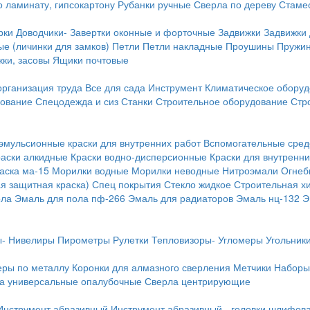
о ламинату, гипсокартону
Рубанки ручные
Сверла по дереву
Стамес
рки
Доводчики-
Завертки оконные и форточные
Задвижки
Задвижки
е (личинки для замков)
Петли
Петли накладные
Проушины
Пружи
ки, засовы
Ящики почтовые
организация труда
Все для сада
Инструмент
Климатическое обору
дование
Спецодежда и сиз
Станки
Строительное оборудование
Стр
эмульсионные краски для внутренних работ
Вспомогательные сред
раски алкидные
Краски водно-дисперсионные
Краски для внутренни
аска ма-15
Морилки водные
Морилки неводные
Нитроэмали
Огнеб
я защитная краска)
Спец покрытия
Стекло жидкое
Строительная х
ола
Эмаль для пола пф-266
Эмаль для радиаторов
Эмаль нц-132
Э
-
Нивелиры
Пирометры
Рулетки
Тепловизоры-
Угломеры
Угольник
еры по металлу
Коронки для алмазного сверления
Метчики
Наборы
а универсальные опалубочные
Сверла центрирующие
Инструмент абразивный
Инструмент абразивный - головки шлифов