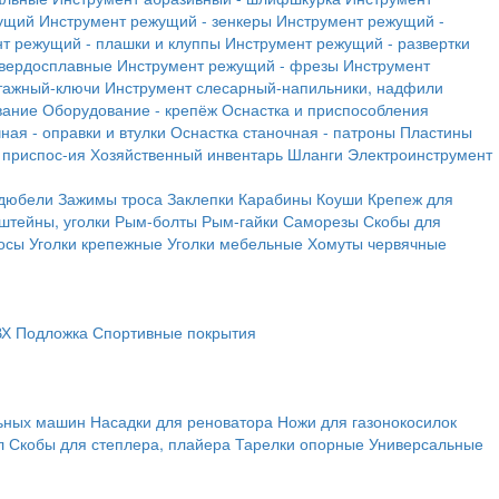
ущий
Инструмент режущий - зенкеры
Инструмент режущий -
т режущий - плашки и клуппы
Инструмент режущий - развертки
твердосплавные
Инструмент режущий - фрезы
Инструмент
тажный-ключи
Инструмент слесарный-напильники, надфили
вание
Оборудование - крепёж
Оснастка и приспособления
ная - оправки и втулки
Оснастка станочная - патроны
Пластины
 приспос-ия
Хозяйственный инвентарь
Шланги
Электроинструмент
 дюбели
Зажимы троса
Заклепки
Карабины
Коуши
Крепеж для
штейны, уголки
Рым-болты
Рым-гайки
Саморезы
Скобы для
осы
Уголки крепежные
Уголки мебельные
Хомуты червячные
ВХ
Подложка
Спортивные покрытия
льных машин
Насадки для реноватора
Ножи для газонокосилок
л
Скобы для степлера, плайера
Тарелки опорные
Универсальные