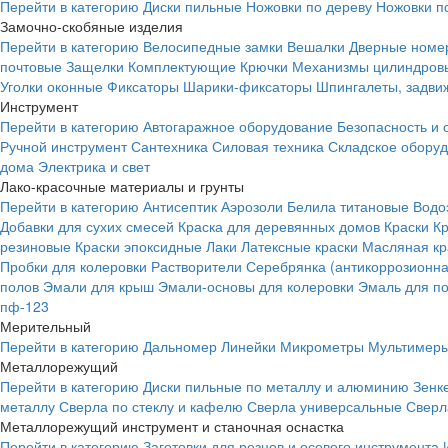
Перейти в категорию
Диски пильные
Ножовки по дереву
Ножовки п
Замочно-скобяные изделия
Перейти в категорию
Велосипедные замки
Вешалки
Дверные номе
почтовые
Защелки
Комплектующие
Крючки
Механизмы цилиндровы
Уголки оконные
Фиксаторы
Шарики-фиксаторы
Шпингалеты, задвиж
Инструмент
Перейти в категорию
Автогаражное оборудование
Безопасность и 
Ручной инструмент
Сантехника
Силовая техника
Складское обору
дома
Электрика и свет
Лако-красочные материалы и грунты
Перейти в категорию
Антисептик
Аэрозоли
Белила титановые
Водо
Добавки для сухих смесей
Краска для деревянных домов
Краски
К
резиновые
Краски эпоксидные
Лаки
Латексные краски
Масляная кр
Пробки для колеровки
Растворители
Серебрянка (антикоррозионна
полов
Эмали для крыш
Эмали-основы для колеровки
Эмаль для п
пф-123
Мерительный
Перейти в категорию
Дальномер
Линейки
Микрометры
Мультимеры
Металлорежущий
Перейти в категорию
Диски пильные по металлу и алюминию
Зенк
металлу
Сверла по стеклу и кафелю
Сверла универсальные
Сверл
Металлорежущий инструмент и станочная оснастка
Перейти в категорию
Заготовки для резцов и осевого инструмента