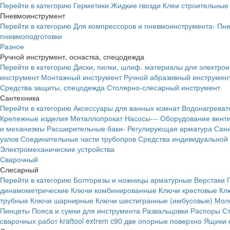
Перейти в категорию
Герметики
Жидкие гвозди
Клеи строительные
Пневмоинструмент
Перейти в категорию
Для компрессоров и пневмоинструмента-
Пне
пневмоподготовки
Разное
Ручной инструмент, оснастка, спецодежда
Перейти в категорию
Диски, пилки, шлиф. материалы для электро
инструмент
Монтажный инструмент
Ручной абразивный инструмен
Средства защиты, спецодежда
Столярно-слесарный инструмент
Сантехника
Перейти в категорию
Аксессуары для ванных комнат
Водонагреват
Крепежные изделия
Металлопрокат
Насосы---
Оборудование вент
и механизмы
Расширительные баки-
Регулирующая арматура
Сани
узлов
Соединительные части трубопров
Средства индивидуальной
Электромеханические устройства
Сварочный
Слесарный
Перейти в категорию
Болторезы и ножницы арматурные
Верстаки
динамометрические
Ключи комбинированные
Ключи крестовые
Кл
трубные
Ключи шарнирные
Ключи шестигранные (имбусовые)
Моло
Пинцеты
Пояса и сумки для инструмента
Развальцовки
Распоры
С
сварочных работ kraftool extrem c90 две опорные поверхно
Ящики 