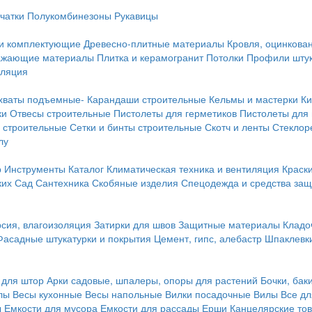
чатки
Полукомбинезоны
Рукавицы
 и комплектующие
Древесно-плитные материалы
Кровля, оцинкован
ражающие материалы
Плитка и керамогранит
Потолки
Профили штук
оляция
хваты подъемные-
Карандаши строительные
Кельмы и мастерки
Ки
ки
Отвесы строительные
Пистолеты для герметиков
Пистолеты для
 строительные
Сетки и бинты строительные
Скотч и ленты
Стеклор
лу
р
Инструменты
Каталог
Климатическая техника и вентиляция
Краск
ких
Сад
Сантехника
Скобяные изделия
Спецодежда и средства за
сия, влагоизоляция
Затирки для швов
Защитные материалы
Кладо
Фасадные штукатурки и покрытия
Цемент, гипс, алебастр
Шпаклевки
 для штор
Арки садовые, шпалеры, опоры для растений
Бочки, бак
лы
Весы кухонные
Весы напольные
Вилки посадочные
Вилы
Все дл
ы
Емкости для мусора
Емкости для рассады
Ерши
Канцелярские то