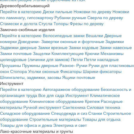
Деревообрабатывающий
Перейти в категорию
Диски пильные
Ножовки по дереву
Ножовки
по ламинату, гипсокартону
Рубанки ручные
Сверла по дереву
Стамески и долота
Стусла
Топоры
Фрезы по дереву
Замочно-скобяные изделия
Перейти в категорию
Велосипедные замки
Вешалки
Дверные
номерки
Доводчики-
Завертки оконные и форточные
Задвижки
Задвижки дверные
Замки врезные
Замки кодовые
Замки навесные
Замки почтовые
Защелки
Комплектующие
Крючки
Механизмы
цилиндровые (личинки для замков)
Петли
Петли накладные
Проушины
Пружины дверные
Разное-
Ручки
Ручки для пластиковых
окон
Стопора
Уголки оконные
Фиксаторы
Шарики-фиксаторы
Шпингалеты, задвижки, засовы
Ящики почтовые
Инструмент
Перейти в категорию
Автогаражное оборудование
Безопасность и
организация труда
Все для сада
Инструмент
Климатическое
оборудование
Клининговое оборудование
Крепеж
Расходные
материалы
Ручной инструмент
Сантехника
Силовая техника
Складское оборудование
Спецодежда и сиз
Станки
Строительное
оборудование
Строительные материалы
Товары для отдыха
Товары для офиса и дома
Электрика и свет
Лако-красочные материалы и грунты