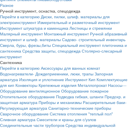
Разное
Ручной инструмент, оснастка, спецодежда
Перейти в категорию
Диски, пилки, шлиф. материалы для
электроинструмент
Измерительный и разметочный инструмент
Инструмент штукатура и каменщика
Лестницы и стремянки
Малярный инструмент
Монтажный инструмент
Ручной абразивный
инструмент и шлиф. материалы
Садово- строительный инвентарь
Сверла, буры, фрезы,биты
Специальный инструмент плиточника и
сантехника
Средства защиты, спецодежда
Столярно-слесарный
инструмент
Сантехника
Перейти в категорию
Аксессуары для ванных комнат
Водонагреватели-
Дождеприемники, люки, трапы
Запорная
арматура
Изоляция и уплотнение
Инструмент
Кип
Комплектующие
для кип
Конвекторы
Крепежные изделия
Металлопрокат
Насосы---
Оборудование вентиляционное
Оборудование пожарное
Отопительное оборудование
Подводка гибкая, шланги
Предохр. и
защитная арматура
Приборы и механизмы
Расширительные баки-
Регулирующая арматура
Санитарно-технические приборы
Сварочное оборудование
Система отопления "теплый пол"
Сливная арматура
Смесители и краны для с/узлов
Соединительные части трубопров
Средства индивидуальной