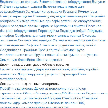
Водонапорные системы
Вспомогательное оборудование
Выпуски
Гибкая подводка и шланги
Емкости пластиковые для
водоснабжения
Заглушки
Канализация
Клапаны
Коллекторы
Кольца переходные
Комплектующие для канализации
Контргайки
Контрольно-измерительные приборы
Котельное оборудование
Краны запорные
Краны шаровые
Крестовины
Муфты
Насосное
бытовое оборудование
Переходники
Подводка гибкая
Подводка-
сильфон
Санфаянс для санузлов и ванных комнат
Система
отопления
Системы инсталяции
Системы коллекторные-
Системы
коллекторные--
Сифоны
Смесители, душевые лейки, мойки
Соединители
Тройники
Тросы сантехнические
Труба
металлопластиковая
Трубы гибкие
Уголки
Фумлента
Футорки
Химия для бассейнов
Шланги сливные
Двери, окна, фурнитура, скобяные изделия
Перейти в категорию
Двери межкомнатные, полотна, коробки,
наличники
Двери наружные
Дверная фурнитура
Окна
металлопластик
Декоративно-отделочные материалы
Перейти в категорию
Декор из пенополистирола
Клеи
строительные
Обои, обои под окраску
Обойные клеи
Подоконники,
столешницы, щит мебельный
Сайдинг
Стеклообои
Стеновые
панели мдф, комплектующие
Стеновые панели ПВХ,
комплектующие
Уголки отделочные из ПВХ