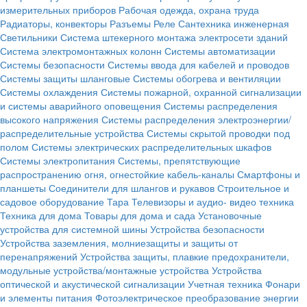
измерительных приборов
Рабочая одежда, охрана труда
Радиаторы, конвекторы
Разъемы
Реле
Сантехника инженерная
Светильники
Система штекерного монтажа электросети зданий
Система электромонтажных колонн
Системы автоматизации
Системы безопасности
Системы ввода для кабелей и проводов
Системы защиты шланговые
Системы обогрева и вентиляции
Системы охлаждения
Системы пожарной, охранной сигнализации
и системы аварийного оповещения
Системы распределения
высокого напряжения
Системы распределения электроэнергии/
распределительные устройства
Системы скрытой проводки под
полом
Системы электрических распределительных шкафов
Системы электропитания
Системы, препятствующие
распространению огня, огнестойкие кабель-каналы
Смартфоны и
планшеты
Соединители для шлангов и рукавов
Строительное и
садовое оборудование
Тара
Телевизоры и аудио- видео техника
Техника для дома
Товары для дома и сада
Установочные
устройства для системной шины
Устройства безопасности
Устройства заземления, молниезащиты и защиты от
перенапряжений
Устройства защиты, плавкие предохранители,
модульные устройства/монтажные устройства
Устройства
оптической и акустической сигнализации
Учетная техника
Фонари
и элементы питания
Фотоэлектрическое преобразование энергии