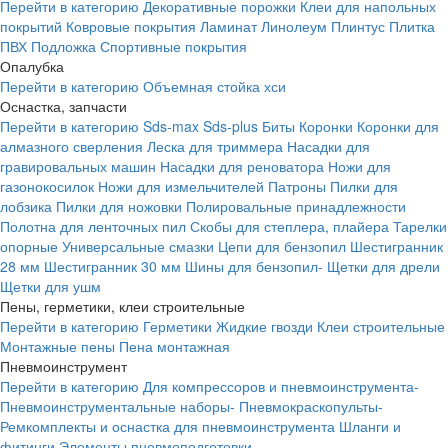
Перейти в категорию
Декоративные порожки
Клеи для напольных
покрытий
Ковровые покрытия
Ламинат
Линолеум
Плинтус
Плитка
ПВХ
Подложка
Спортивные покрытия
Опалубка
Перейти в категорию
Объемная стойка хси
Оснастка, запчасти
Перейти в категорию
Sds-max
Sds-plus
Биты
Коронки
Коронки для
алмазного сверления
Леска для триммера
Насадки для
гравировальных машин
Насадки для реноватора
Ножи для
газонокосилок
Ножи для измельчителей
Патроны
Пилки для
лобзика
Пилки для ножовки
Полировальные принадлежности
Полотна для ленточных пил
Скобы для степлера, плайера
Тарелки
опорные
Универсальные смазки
Цепи для бензопил
Шестигранник
28 мм
Шестигранник 30 мм
Шины для бензопил-
Щетки для дрели
Щетки для ушм
Пены, герметики, клеи строительные
Перейти в категорию
Герметики
Жидкие гвозди
Клеи строительные
Монтажные пены
Пена монтажная
Пневмоинструмент
Перейти в категорию
Для компрессоров и пневмоинструмента-
Пневмоинструментальные наборы-
Пневмокраскопульты-
Ремкомплекты и оснастка для пневмоинструмента
Шланги и
фитинги
Элементы пневмоподготовки