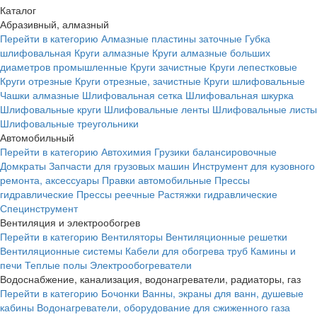
Каталог
Абразивный, алмазный
Перейти в категорию
Алмазные пластины заточные
Губка
шлифовальная
Круги алмазные
Круги алмазные больших
диаметров промышленные
Круги зачистные
Круги лепестковые
Круги отрезные
Круги отрезные, зачистные
Круги шлифовальные
Чашки алмазные
Шлифовальная сетка
Шлифовальная шкурка
Шлифовальные круги
Шлифовальные ленты
Шлифовальные листы
Шлифовальные треугольники
Автомобильный
Перейти в категорию
Автохимия
Грузики балансировочные
Домкраты
Запчасти для грузовых машин
Инструмент для кузовного
ремонта, аксессуары
Правки автомобильные
Прессы
гидравлические
Прессы реечные
Растяжки гидравлические
Специнструмент
Вентиляция и электрообогрев
Перейти в категорию
Вентиляторы
Вентиляционные решетки
Вентиляционные системы
Кабели для обогрева труб
Камины и
печи
Теплые полы
Электрообогреватели
Водоснабжение, канализация, водонагреватели, радиаторы, газ
Перейти в категорию
Бочонки
Ванны, экраны для ванн, душевые
кабины
Водонагреватели, оборудование для сжиженного газа