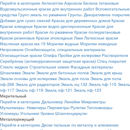
Перейти в категорию
Антисептик
Аэрозоли
Белила титановые
Водоэмульсионные краски для внутренних работ
Вспомогательные
средства
Грунт-эмаль по ржавчине
Грунты-
Декоративное покрытие
Добавки для сухих смесей
Краска для деревянных домов
Краски
Краски алкидные
Краски водно-дисперсионные
Краски для
внутренних работ
Краски по ржавчине
Краски полиуретановые
Краски резиновые
Краски эпоксидные
Лаки
Латексные краски
Масляная краска ма-15
Морилки водные
Морилки неводные
Нитроэмали
Огнебиозащита, специальные материалы
Огнезащитные краски
Олифа
Пробки для колеровки
Растворители
Серебрянка (антикоррозионная защитная краска)
Спец покрытия
Стекло жидкое
Строительная химия
Фасадные материалы
Шпаклевки
Эмали
Эмали для бетонных полов
Эмали для крыш
Эмали-основы для колеровки
Эмаль для пола
Эмаль для пола
пф-266
Эмаль для радиаторов
Эмаль нц-132
Эмаль пф-115
Эмаль
пф-117
Эмаль пф-119
Эмаль пф-121
Эмаль пф-123
Мерительный
Перейти в категорию
Дальномер
Линейки
Микрометры
Мультимеры-
Нивелиры
Пирометры
Рулетки
Тепловизоры-
Угломеры
Угольники
Уровни
Штангенциркули-
Металлорежущий
Перейти в категорию
Диски пильные по металлу и алюминию