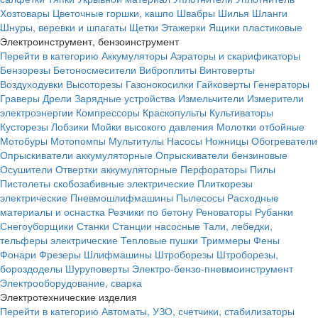
Хозтовары
Цветочные горшки, кашпо
Швабры
Шилья
Шланги
Шнуры, веревки и шпагаты
Щетки
Этажерки
Ящики пластиковые
Электроинструмент, бензоинструмент
Перейти в категорию
Аккумуляторы
Аэраторы и скарификаторы
Бензорезы
Бетоносмесители
Виброплиты
Винтоверты
Воздуходувки
Высоторезы
Газонокосилки
Гайковерты
Генераторы
Граверы
Дрели
Зарядные устройства
Измельчители
Измерители
электроэнергии
Компрессоры
Краскопульты
Культиваторы
Кусторезы
Лобзики
Мойки высокого давления
Молотки отбойные
Мотобуры
Мотопомпы
Мультитулы
Насосы
Ножницы
Обогреватели
Опрыскиватели аккумуляторные
Опрыскиватели бензиновые
Осушители
Отвертки аккумуляторные
Перфораторы
Пилы
Пистолеты скобозабивные электрические
Плиткорезы
электрические
Пневмошлифмашины
Пылесосы
Расходные
материалы и оснастка
Резчики по бетону
Реноваторы
Рубанки
Снегоуборщики
Станки
Станции насосные
Тали, лебедки,
тельферы электрические
Тепловые пушки
Триммеры
Фены
Фонари
Фрезеры
Шлифмашины
Штроборезы
Штроборезы,
бороздоделы
Шуруповерты
Электро-бензо-пневмоинструмент
Электрооборудование, сварка
Электротехнические изделия
Перейти в категорию
Автоматы, УЗО, счетчики, стабилизаторы