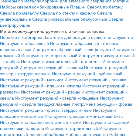
Зенкеры по металлу
Коронки для алмазного сверления
Метчики
Наборы сверел комбинированные
Плашки
Сверла по бетону
Сверла по металлу
Сверла по стеклу и кафелю
Сверла
универсальные
Сверла универсальные опалубочные
Сверла
центрирующие
Металлорежущий инструмент и станочная оснастка
Перейти в категорию
Заготовки для резцов и осевого инструмента
Инструмент абразивный
Инструмент абразивный - головки
шлифовальные
Инструмент абразивный - шлифшкурка
Инструмент
алмазный
Инструмент измерительный
Инструмент измерительный
- калибры
Инструмент измерительный - штанген...
Инструмент
режущий
Инструмент режущий - зенкеры
Инструмент режущий -
зенкеры твердосплавные
Инструмент режущий - зуборезный
Инструмент режущий - метчики
Инструмент режущий - плашки
Инструмент режущий - плашки и клуппы
Инструмент режущий -
развертки
Инструмент режущий - резцы
Инструмент режущий -
сверла
Инструмент режущий - сверла кольцевые
Инструмент
режущий - сверла твердосплавные
Инструмент режущий - фрезы
Инструмент режущий - фрезы твердоспл-ные
Инструмент
слесарно-монтажный
Инструмент слесарно-монтажный-биты
Инструмент слесарно-монтажный-ключи
Инструмент слесарный-
напильники, надфили
Инструмент строительный
Инструмент
строительный-деревообработка
Наборы инструмента
Наборы