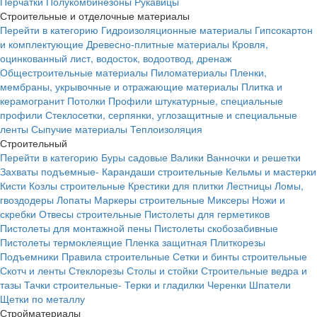
Перчатки
Полукомбинезоны
Рукавицы
Строительные и отделочные материалы
Перейти в категорию
Гидроизоляционные материалы
Гипсокартон
и комплектующие
Древесно-плитные материалы
Кровля,
оцинкованный лист, водосток, водоотвод, дренаж
Общестроительные материалы
Пиломатериалы
Пленки,
мембраны, укрывочные и отражающие материалы
Плитка и
керамогранит
Потолки
Профили штукатурные, специальные
профили
Стеклосетки, серпянки, углозащитные и специальные
ленты
Сыпучие материалы
Теплоизоляция
Строительный
Перейти в категорию
Буры садовые
Валики
Ванночки и решетки
Захваты подъемные-
Карандаши строительные
Кельмы и мастерки
Кисти
Козлы строительные
Крестики для плитки
Лестницы
Ломы,
гвоздодеры
Лопаты
Маркеры строительные
Миксеры
Ножи и
скребки
Отвесы строительные
Пистолеты для герметиков
Пистолеты для монтажной пены
Пистолеты скобозабивные
Пистолеты термоклеящие
Пленка защитная
Плиткорезы
Подъемники
Правила строительные
Сетки и бинты строительные
Скотч и ленты
Стеклорезы
Столы и стойки
Строительные ведра и
тазы
Тачки строительные-
Терки и гладилки
Черенки
Шпатели
Щетки по металлу
Стройматериалы