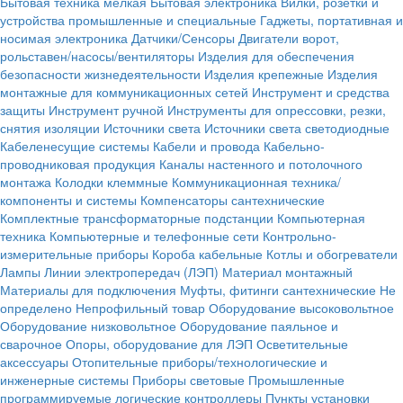
Бытовая техника мелкая
Бытовая электроника
Вилки, розетки и
устройства промышленные и специальные
Гаджеты, портативная и
носимая электроника
Датчики/Сенсоры
Двигатели ворот,
рольставен/насосы/вентиляторы
Изделия для обеспечения
безопасности жизнедеятельности
Изделия крепежные
Изделия
монтажные для коммуникационных сетей
Инструмент и средства
защиты
Инструмент ручной
Инструменты для опрессовки, резки,
снятия изоляции
Источники света
Источники света светодиодные
Кабеленесущие системы
Кабели и провода
Кабельно-
проводниковая продукция
Каналы настенного и потолочного
монтажа
Колодки клеммные
Коммуникационная техника/
компоненты и системы
Компенсаторы сантехнические
Комплектные трансформаторные подстанции
Компьютерная
техника
Компьютерные и телефонные сети
Контрольно-
измерительные приборы
Короба кабельные
Котлы и обогреватели
Лампы
Линии электропередач (ЛЭП)
Материал монтажный
Материалы для подключения
Муфты, фитинги сантехнические
Не
определено
Непрофильный товар
Оборудование высоковольтное
Оборудование низковольтное
Оборудование паяльное и
сварочное
Опоры, оборудование для ЛЭП
Осветительные
аксессуары
Отопительные приборы/технологические и
инженерные системы
Приборы световые
Промышленные
программируемые логические контроллеры
Пункты установки