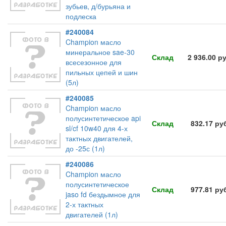
зубьев, д/бурьяна и
подлеска
#240084
Champion масло
минеральное sae-30
Склад
2 936.00 р
всесезонное для
пильных цепей и шин
(5л)
#240085
Champion масло
полусинтетическое api
Склад
832.17 ру
sl/cf 10w40 для 4-х
тактных двигателей,
до -25с (1л)
#240086
Champion масло
полусинтетическое
Склад
977.81 ру
jaso fd бездымное для
2-х тактных
двигателей (1л)