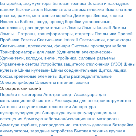
Батарейки, аккумуляторы
Бытовая техника
Вставки и накладные
панели
Выключатели
Выключатели автоматические
Выключатели,
розетки, рамки, монтажные коробки
Диммеры
Звонки, кнопки
Изолента
Кабель, шнур, провод
Коробки установочные,
монтажные, распределительные
Лампы
Лампы ledcraft
Лампы-
Лампы-
Патроны, трансформаторы, стартеры
Паяльники
Припой
Пробники
Розетки
Светильники ledcraft
Светильники, прожекторы
Светильники, прожекторы, фонари
Системы прокладки кабеля
Трансформаторы для ламп
Удлинители электрические-
Удлинители, колодки, вилки, тройники, силовые разъемы
Управление светом
Устройства защитного отключения (УЗО)
Шины
нулевые
Шины нулевые-
Шины соединительные
Щитки, ящики,
боксы, крепежные элементы
Щиты распределительные
Электроприборы
Элементы питания, звонки
Электротехнический
Перейти в категорию
Автотранспорт
Аксессуары для
канализационной системы
Аксессуары для электроинструментов
Антенны и спутниковые технологии
Аппаратура
пускорегулирующая
Аппаратура пускорегулирующая для
освещения
Арматура кабельная/изоляционные материалы
Арматура трубная, распределение, контроль давления
Батарейки,
аккумуляторы, зарядные устройства
Бытовая техника крупная