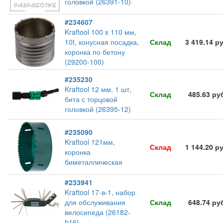
головкой (26391-10)
#234607
Kraftool 100 x 110 мм,
10t, конусная посадка,
Склад
3 419.14 р
коронка по бетону
(29200-100)
#235230
Kraftool 12 мм, 1 шт,
Склад
485.63 ру
бита с торцовой
головкой (26395-12)
#235090
Kraftool 121мм,
Склад
1 144.20 р
коронка
биметаллическая
#233941
Kraftool 17-в-1, набор
для обслуживания
Склад
648.74 ру
велосипеда (26182-
h16)