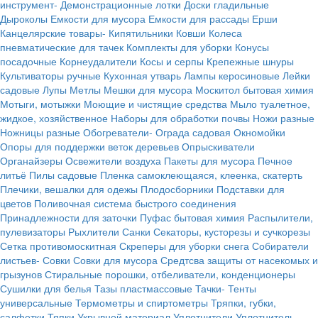
инструмент-
Демонстрационные лотки
Доски гладильные
Дыроколы
Емкости для мусора
Емкости для рассады
Ерши
Канцелярские товары-
Кипятильники
Ковши
Колеса
пневматические для тачек
Комплекты для уборки
Конусы
посадочные
Корнеудалители
Косы и серпы
Крепежные шнуры
Культиваторы ручные
Кухонная утварь
Лампы керосиновые
Лейки
садовые
Лупы
Метлы
Мешки для мусора
Москитол бытовая химия
Мотыги, мотыжки
Моющие и чистящие средства
Мыло туалетное,
жидкое, хозяйственное
Наборы для обработки почвы
Ножи разные
Ножницы разные
Обогреватели-
Ограда садовая
Окномойки
Опоры для поддержки веток деревьев
Опрыскиватели
Органайзеры
Освежители воздуха
Пакеты для мусора
Печное
литьё
Пилы садовые
Пленка самоклеющаяся, клеенка, скатерть
Плечики, вешалки для одежы
Плодосборники
Подставки для
цветов
Поливочная система быстрого соединения
Принадлежности для заточки
Пуфас бытовая химия
Распылители,
пулевизаторы
Рыхлители
Санки
Секаторы, кусторезы и сучкорезы
Сетка противомоскитная
Скреперы для уборки снега
Собиратели
листьев-
Совки
Совки для мусора
Средтсва защиты от насекомых и
грызунов
Стиральные порошки, отбеливатели, конденционеры
Сушилки для белья
Тазы пластмассовые
Тачки-
Тенты
универсальные
Термометры и спиртометры
Тряпки, губки,
салфетки
Тяпки
Укрывной материал
Уплотнители
Уплотнитель