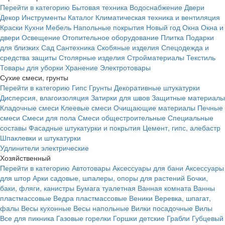
Перейти в категорию
Бытовая техника
Водоснабжение
Двери
Декор
Инструменты
Каталог
Климатическая техника и вентиляция
Краски
Кухни
Мебель
Напольные покрытия
Новый год
Окна
Окна и
двери
Освещение
Отопительное оборудование
Плитка
Подарки
для близких
Сад
Сантехника
Скобяные изделия
Спецодежда и
средства защиты
Столярные изделия
Стройматериалы
Текстиль
Товары для уборки
Хранение
Электротовары
Сухие смеси, грунты
Перейти в категорию
Гипс
Грунты
Декоративные штукатурки
Дисперсия, влагоизоляция
Затирки для швов
Защитные материалы
Кладочные смеси
Клеевые смеси
Очищающие материалы
Печные
смеси
Смеси для пола
Смеси общестроительные
Специальные
составы
Фасадные штукатурки и покрытия
Цемент, гипс, алебастр
Шпаклевки и штукатурки
Удлинители электрические
Хозяйственный
Перейти в категорию
Автотовары
Аксессуары для бани
Аксессуары
для штор
Арки садовые, шпалеры, опоры для растений
Бочки,
баки, фляги, канистры
Бумага туалетная
Ванная комната
Ванны
пластмассовые
Ведра пластмассовые
Веники
Веревка, шпагат,
фалы
Весы кухонные
Весы напольные
Вилки посадочные
Вилы
Все для пикника
Газовые горелки
Горшки детские
Грабли
Губцевый