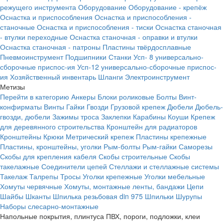
режущего инструмента
Оборудование
Оборудование - крепёж
Оснастка и приспособления
Оснастка и приспособления -
станочные
Оснастка и приспособления - тиски
Оснастка станочная
- втулки переходные
Оснастка станочная - оправки и втулки
Оснастка станочная - патроны
Пластины твёрдосплавные
Пневмоинструмент
Подшипники
Станки
Усп- 8 универсально-
сборочные приспос-ия
Усп-12 универсально-сборочные приспос-
ия
Хозяйственный инвентарь
Шланги
Электроинструмент
Метизы
Перейти в категорию
Анкеры
Блоки роликовые
Болты
Винт-
конфирматы
Винты
Гайки
Гвозди
Грузовой крепеж
Дюбели
Дюбель-
гвозди, дюбели
Зажимы троса
Заклепки
Карабины
Коуши
Крепеж
для деревянного строительства
Кронштейн для радиаторов
Кронштейны
Крюки
Метрический крепеж
Пластины крепежные
Пластины, кронштейны, уголки
Рым-болты
Рым-гайки
Саморезы
Скобы для крепления кабеля
Скобы строительные
Скобы
такелажные
Соединители цепей
Стеллажи и стеллажные системы
Такелаж
Талрепы
Тросы
Уголки крепежные
Уголки мебельные
Хомуты червячные
Хомуты, монтажные ленты, бандажи
Цепи
Шайбы
Шканты
Шпилька резьбовая din 975
Шпильки
Шурупы
Наборы слесарно-монтажные
Напольные покрытия, плинтуса ПВХ, пороги, подложки, клеи