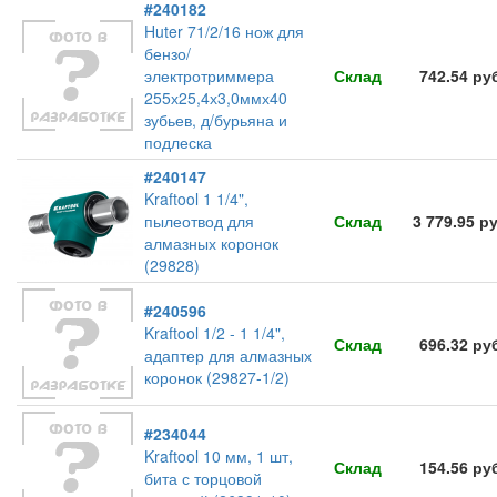
#240182
Huter 71/2/16 нож для
бензо/
электротриммера
Склад
742.54 ру
255х25,4х3,0ммх40
зубьев, д/бурьяна и
подлеска
#240147
Kraftool 1 1/4",
пылеотвод для
Склад
3 779.95 р
алмазных коронок
(29828)
#240596
Kraftool 1/2 - 1 1/4",
Склад
696.32 ру
адаптер для алмазных
коронок (29827-1/2)
#234044
Kraftool 10 мм, 1 шт,
Склад
154.56 ру
бита с торцовой