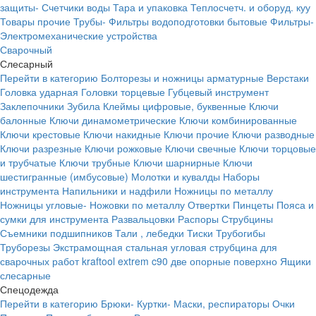
защиты-
Счетчики воды
Тара и упаковка
Теплосчетч. и оборуд. куу
Товары прочие
Трубы-
Фильтры водоподготовки бытовые
Фильтры-
Электромеханические устройства
Сварочный
Слесарный
Перейти в категорию
Болторезы и ножницы арматурные
Верстаки
Головка ударная
Головки торцевые
Губцевый инструмент
Заклепочники
Зубила
Клеймы цифровые, буквенные
Ключи
балонные
Ключи динамометрические
Ключи комбинированные
Ключи крестовые
Ключи накидные
Ключи прочие
Ключи разводные
Ключи разрезные
Ключи рожковые
Ключи свечные
Ключи торцовые
и трубчатые
Ключи трубные
Ключи шарнирные
Ключи
шестигранные (имбусовые)
Молотки и кувалды
Наборы
инструмента
Напильники и надфили
Ножницы по металлу
Ножницы угловые-
Ножовки по металлу
Отвертки
Пинцеты
Пояса и
сумки для инструмента
Развальцовки
Распоры
Струбцины
Съемники подшипников
Тали , лебедки
Тиски
Трубогибы
Труборезы
Экстрамощная стальная угловая струбцина для
сварочных работ kraftool extrem c90 две опорные поверхно
Ящики
слесарные
Спецодежда
Перейти в категорию
Брюки-
Куртки-
Маски, респираторы
Очки