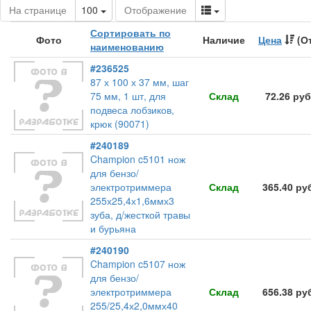
Toggle Dropdown
Toggle Dropdown
На странице
100
Отображение
Сортировать по
Фото
Наличие
Цена
(От
наименованию
#236525
87 х 100 х 37 мм, шаг
75 мм, 1 шт, для
Склад
72.26 руб
подвеса лобзиков,
крюк (90071)
#240189
Champion c5101 нож
для бензо/
электротриммера
Склад
365.40 ру
255х25,4х1,6ммх3
зуба, д/жесткой травы
и бурьяна
#240190
Champion c5107 нож
для бензо/
электротриммера
Склад
656.38 ру
255/25,4х2,0ммх40