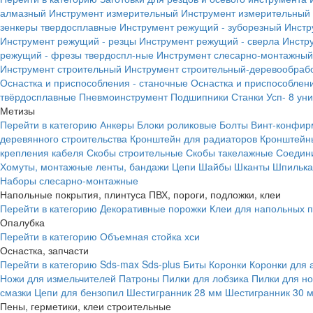
алмазный
Инструмент измерительный
Инструмент измерительный 
зенкеры твердосплавные
Инструмент режущий - зуборезный
Инстр
Инструмент режущий - резцы
Инструмент режущий - сверла
Инстр
режущий - фрезы твердоспл-ные
Инструмент слесарно-монтажный
Инструмент строительный
Инструмент строительный-деревообраб
Оснастка и приспособления - станочные
Оснастка и приспособлени
твёрдосплавные
Пневмоинструмент
Подшипники
Станки
Усп- 8 ун
Метизы
Перейти в категорию
Анкеры
Блоки роликовые
Болты
Винт-конфир
деревянного строительства
Кронштейн для радиаторов
Кронштейн
крепления кабеля
Скобы строительные
Скобы такелажные
Соедин
Хомуты, монтажные ленты, бандажи
Цепи
Шайбы
Шканты
Шпилька 
Наборы слесарно-монтажные
Напольные покрытия, плинтуса ПВХ, пороги, подложки, клеи
Перейти в категорию
Декоративные порожки
Клеи для напольных 
Опалубка
Перейти в категорию
Объемная стойка хси
Оснастка, запчасти
Перейти в категорию
Sds-max
Sds-plus
Биты
Коронки
Коронки для 
Ножи для измельчителей
Патроны
Пилки для лобзика
Пилки для н
смазки
Цепи для бензопил
Шестигранник 28 мм
Шестигранник 30 
Пены, герметики, клеи строительные