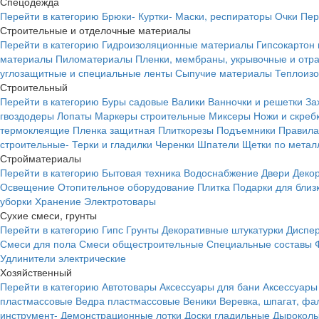
Спецодежда
Перейти в категорию
Брюки-
Куртки-
Маски, респираторы
Очки
Пер
Строительные и отделочные материалы
Перейти в категорию
Гидроизоляционные материалы
Гипсокартон
материалы
Пиломатериалы
Пленки, мембраны, укрывочные и от
углозащитные и специальные ленты
Сыпучие материалы
Теплоиз
Строительный
Перейти в категорию
Буры садовые
Валики
Ванночки и решетки
За
гвоздодеры
Лопаты
Маркеры строительные
Миксеры
Ножи и скреб
термоклеящие
Пленка защитная
Плиткорезы
Подъемники
Правила
строительные-
Терки и гладилки
Черенки
Шпатели
Щетки по метал
Стройматериалы
Перейти в категорию
Бытовая техника
Водоснабжение
Двери
Деко
Освещение
Отопительное оборудование
Плитка
Подарки для близ
уборки
Хранение
Электротовары
Сухие смеси, грунты
Перейти в категорию
Гипс
Грунты
Декоративные штукатурки
Диспер
Смеси для пола
Смеси общестроительные
Специальные составы
Удлинители электрические
Хозяйственный
Перейти в категорию
Автотовары
Аксессуары для бани
Аксессуары
пластмассовые
Ведра пластмассовые
Веники
Веревка, шпагат, фа
инструмент-
Демонстрационные лотки
Доски гладильные
Дырокол