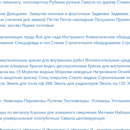
о ламинату, гипсокартону
Рубанки ручные
Сверла по дереву
Стамес
рки
Доводчики-
Завертки оконные и форточные
Задвижки
Задвижки
е (личинки для замков)
Петли
Петли накладные
Проушины
Пружи
ки, засовы
Ящики почтовые
организация труда
Все для сада
Инструмент
Климатическое обору
дование
Спецодежда и сиз
Станки
Строительное оборудование
Стр
эмульсионные краски для внутренних работ
Вспомогательные сред
раски алкидные
Краски водно-дисперсионные
Краски для внутренни
аска ма-15
Морилки водные
Морилки неводные
Нитроэмали
Огнеб
я защитная краска)
Спец покрытия
Стекло жидкое
Строительная х
ола
Эмаль для пола пф-266
Эмаль для радиаторов
Эмаль нц-132
Э
-
Нивелиры
Пирометры
Рулетки
Тепловизоры-
Угломеры
Угольник
еры по металлу
Коронки для алмазного сверления
Метчики
Наборы
а универсальные опалубочные
Сверла центрирующие
Инструмент абразивный
Инструмент абразивный - головки шлифов