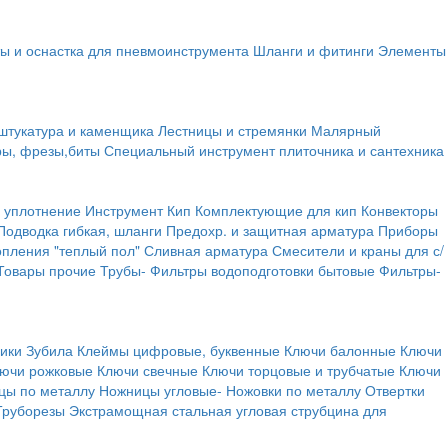
ы и оснастка для пневмоинструмента
Шланги и фитинги
Элементы
штукатура и каменщика
Лестницы и стремянки
Малярный
ры, фрезы,биты
Специальный инструмент плиточника и сантехника
 уплотнение
Инструмент
Кип
Комплектующие для кип
Конвекторы
Подводка гибкая, шланги
Предохр. и защитная арматура
Приборы
опления "теплый пол"
Сливная арматура
Смесители и краны для с/
Товары прочие
Трубы-
Фильтры водоподготовки бытовые
Фильтры-
ики
Зубила
Клеймы цифровые, буквенные
Ключи балонные
Ключи
ючи рожковые
Ключи свечные
Ключи торцовые и трубчатые
Ключи
цы по металлу
Ножницы угловые-
Ножовки по металлу
Отвертки
Труборезы
Экстрамощная стальная угловая струбцина для