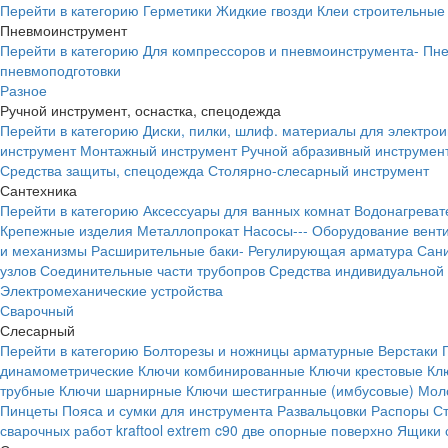
Перейти в категорию
Герметики
Жидкие гвозди
Клеи строительные
Пневмоинструмент
Перейти в категорию
Для компрессоров и пневмоинструмента-
Пне
пневмоподготовки
Разное
Ручной инструмент, оснастка, спецодежда
Перейти в категорию
Диски, пилки, шлиф. материалы для электро
инструмент
Монтажный инструмент
Ручной абразивный инструмен
Средства защиты, спецодежда
Столярно-слесарный инструмент
Сантехника
Перейти в категорию
Аксессуары для ванных комнат
Водонагреват
Крепежные изделия
Металлопрокат
Насосы---
Оборудование вент
и механизмы
Расширительные баки-
Регулирующая арматура
Сани
узлов
Соединительные части трубопров
Средства индивидуальной
Электромеханические устройства
Сварочный
Слесарный
Перейти в категорию
Болторезы и ножницы арматурные
Верстаки
динамометрические
Ключи комбинированные
Ключи крестовые
Кл
трубные
Ключи шарнирные
Ключи шестигранные (имбусовые)
Моло
Пинцеты
Пояса и сумки для инструмента
Развальцовки
Распоры
С
сварочных работ kraftool extrem c90 две опорные поверхно
Ящики 