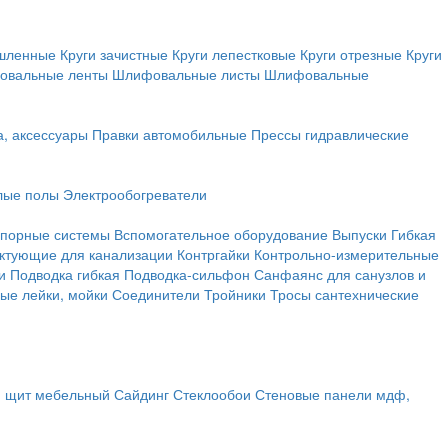
ышленные
Круги зачистные
Круги лепестковые
Круги отрезные
Круги
овальные ленты
Шлифовальные листы
Шлифовальные
а, аксессуары
Правки автомобильные
Прессы гидравлические
лые полы
Электрообогреватели
порные системы
Вспомогательное оборудование
Выпуски
Гибкая
ктующие для канализации
Контргайки
Контрольно-измерительные
и
Подводка гибкая
Подводка-сильфон
Санфаянс для санузлов и
ые лейки, мойки
Соединители
Тройники
Тросы сантехнические
, щит мебельный
Сайдинг
Стеклообои
Стеновые панели мдф,