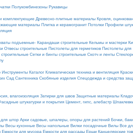
чатки
Полукомбинезоны
Рукавицы
 и комплектующие
Древесно-плитные материалы
Кровля, оцинкован
ражающие материалы
Плитка и керамогранит
Потолки
Профили штук
оляция
хваты подъемные-
Карандаши строительные
Кельмы и мастерки
Ки
ки
Отвесы строительные
Пистолеты для герметиков
Пистолеты для
 строительные
Сетки и бинты строительные
Скотч и ленты
Стеклор
лу
р
Инструменты
Каталог
Климатическая техника и вентиляция
Краск
ких
Сад
Сантехника
Скобяные изделия
Спецодежда и средства за
сия, влагоизоляция
Затирки для швов
Защитные материалы
Кладо
Фасадные штукатурки и покрытия
Цемент, гипс, алебастр
Шпаклевки
 для штор
Арки садовые, шпалеры, опоры для растений
Бочки, бак
лы
Весы кухонные
Весы напольные
Вилки посадочные
Вилы
Все дл
ы
Емкости для мусора
Емкости для рассады
Ерши
Канцелярские то