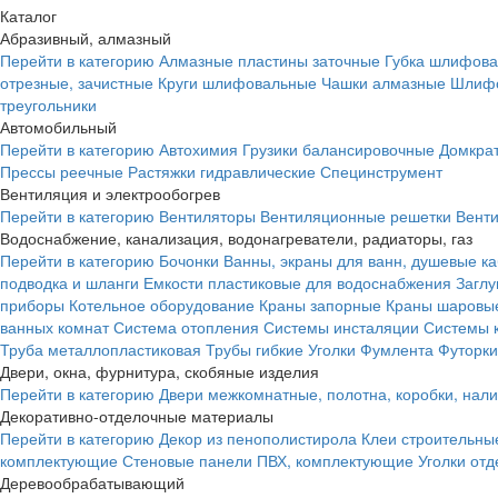
Каталог
Абразивный, алмазный
Перейти в категорию
Алмазные пластины заточные
Губка шлифова
отрезные, зачистные
Круги шлифовальные
Чашки алмазные
Шлифо
треугольники
Автомобильный
Перейти в категорию
Автохимия
Грузики балансировочные
Домкра
Прессы реечные
Растяжки гидравлические
Специнструмент
Вентиляция и электрообогрев
Перейти в категорию
Вентиляторы
Вентиляционные решетки
Вент
Водоснабжение, канализация, водонагреватели, радиаторы, газ
Перейти в категорию
Бочонки
Ванны, экраны для ванн, душевые к
подводка и шланги
Емкости пластиковые для водоснабжения
Загл
приборы
Котельное оборудование
Краны запорные
Краны шаровы
ванных комнат
Система отопления
Системы инсталяции
Системы 
Труба металлопластиковая
Трубы гибкие
Уголки
Фумлента
Футорки
Двери, окна, фурнитура, скобяные изделия
Перейти в категорию
Двери межкомнатные, полотна, коробки, нал
Декоративно-отделочные материалы
Перейти в категорию
Декор из пенополистирола
Клеи строительны
комплектующие
Стеновые панели ПВХ, комплектующие
Уголки от
Деревообрабатывающий