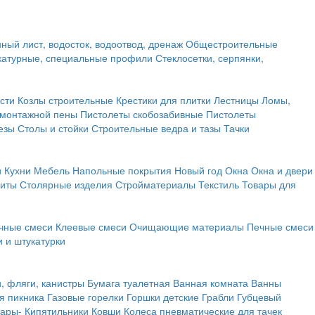
ный лист, водосток, водоотвод, дренаж
Общестроительные
атурные, специальные профили
Стеклосетки, серпянки,
сти
Козлы строительные
Крестики для плитки
Лестницы
Ломы,
 монтажной пены
Пистолеты скобозабивные
Пистолеты
езы
Столы и стойки
Строительные ведра и тазы
Тачки
и
Кухни
Мебель
Напольные покрытия
Новый год
Окна
Окна и двери
щиты
Столярные изделия
Стройматериалы
Текстиль
Товары для
чные смеси
Клеевые смеси
Очищающие материалы
Печные смеси
 и штукатурки
и, фляги, канистры
Бумага туалетная
Ванная комната
Ванны
я пикника
Газовые горелки
Горшки детские
Грабли
Губцевый
вары-
Кипятильники
Ковши
Колеса пневматические для тачек