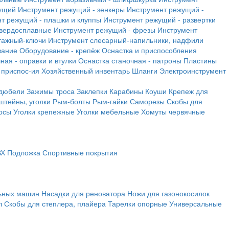
ущий
Инструмент режущий - зенкеры
Инструмент режущий -
т режущий - плашки и клуппы
Инструмент режущий - развертки
твердосплавные
Инструмент режущий - фрезы
Инструмент
тажный-ключи
Инструмент слесарный-напильники, надфили
вание
Оборудование - крепёж
Оснастка и приспособления
ная - оправки и втулки
Оснастка станочная - патроны
Пластины
 приспос-ия
Хозяйственный инвентарь
Шланги
Электроинструмент
 дюбели
Зажимы троса
Заклепки
Карабины
Коуши
Крепеж для
штейны, уголки
Рым-болты
Рым-гайки
Саморезы
Скобы для
осы
Уголки крепежные
Уголки мебельные
Хомуты червячные
ВХ
Подложка
Спортивные покрытия
льных машин
Насадки для реноватора
Ножи для газонокосилок
л
Скобы для степлера, плайера
Тарелки опорные
Универсальные