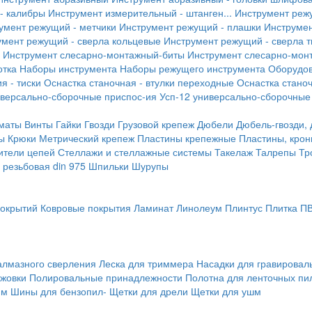
- калибры
Инструмент измерительный - штанген...
Инструмент реж
умент режущий - метчики
Инструмент режущий - плашки
Инструмен
умент режущий - сверла кольцевые
Инструмент режущий - сверла 
Инструмент слесарно-монтажный-биты
Инструмент слесарно-мон
отка
Наборы инструмента
Наборы режущего инструмента
Оборудо
я - тиски
Оснастка станочная - втулки переходные
Оснастка станоч
иверсально-сборочные приспос-ия
Усп-12 универсально-сборочные
маты
Винты
Гайки
Гвозди
Грузовой крепеж
Дюбели
Дюбель-гвозди,
ы
Крюки
Метрический крепеж
Пластины крепежные
Пластины, крон
ители цепей
Стеллажи и стеллажные системы
Такелаж
Талрепы
Тр
резьбовая din 975
Шпильки
Шурупы
покрытий
Ковровые покрытия
Ламинат
Линолеум
Плинтус
Плитка П
алмазного сверления
Леска для триммера
Насадки для гравирова
ожовки
Полировальные принадлежности
Полотна для ленточных пи
мм
Шины для бензопил-
Щетки для дрели
Щетки для ушм