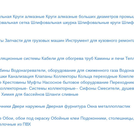
льная
Круги алмазные
Круги алмазные больших диаметров пром
вальная сетка
Шлифовальная шкурка
Шлифовальные круги
Шлиф
ты
Запчасти для грузовых машин
Инструмент для кузовного ремонт
иляционные системы
Кабели для обогрева труб
Камины и печи
Теп
абины
Водонагреватели, оборудование для сжиженного газа
Водона
ушки
Канализация
Клапаны
Коллекторы
Кольца переходные
Компле
е
Крестовины
Муфты
Насосное бытовое оборудование
Переходник
коллекторные-
Системы коллекторные--
Сифоны
Смесители, душев
Химия для бассейнов
Шланги сливные
ичники
Двери наружные
Дверная фурнитура
Окна металлопластик
е
Обои, обои под окраску
Обойные клеи
Подоконники, столешницы
делочные из ПВХ