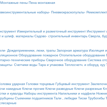
Монтажные пены
Пена монтажная
вмоинструментальные наборы-
Пневмокраскопульты-
Ремкомплект
инструмент
Измерительный и разметочный инструмент
Инструмент 
т и шлиф. материалы
Садово- строительный инвентарь
Сверла, бу
ели-
Дождеприемники, люки, трапы
Запорная арматура
Изоляция и
иляционное
Оборудование пожарное
Отопительное оборудование
тарно-технические приборы
Сварочное оборудование
Система от
 защиты-
Счетчики воды
Тара и упаковка
Теплосчетч. и оборуд. куу
Головка ударная
Головки торцевые
Губцевый инструмент
Заклепочн
ючи накидные
Ключи прочие
Ключи разводные
Ключи разрезные
Кл
тки и кувалды
Наборы инструмента
Напильники и надфили
Ножни
трубцины
Съемники подшипников
Тали , лебедки
Тиски
Трубогибы
слесарные