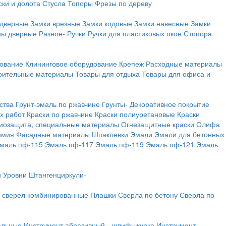
ки и долота
Стусла
Топоры
Фрезы по дереву
 дверные
Замки врезные
Замки кодовые
Замки навесные
Замки
ны дверные
Разное-
Ручки
Ручки для пластиковых окон
Стопора
дование
Клининговое оборудование
Крепеж
Расходные материалы
оительные материалы
Товары для отдыха
Товары для офиса и
ства
Грунт-эмаль по ржавчине
Грунты-
Декоративное покрытие
х работ
Краски по ржавчине
Краски полиуретановые
Краски
иозащита, специальные материалы
Огнезащитные краски
Олифа
имия
Фасадные материалы
Шпаклевки
Эмали
Эмали для бетонных
маль пф-115
Эмаль пф-117
Эмаль пф-119
Эмаль пф-121
Эмаль
и
Уровни
Штангенциркули-
 сверел комбинированные
Плашки
Сверла по бетону
Сверла по
альные
Инструмент абразивный - шлифшкурка
Инструмент