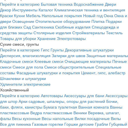
Перейти в категорию
Бытовая техника
Водоснабжение
Двери
Декор
Инструменты
Каталог
Климатическая техника и вентиляция
Краски
Кухни
Мебель
Напольные покрытия
Новый год
Окна
Окна и
двери
Освещение
Отопительное оборудование
Плитка
Подарки
для близких
Сад
Сантехника
Скобяные изделия
Спецодежда и
средства защиты
Столярные изделия
Стройматериалы
Текстиль
Товары для уборки
Хранение
Электротовары
Сухие смеси, грунты
Перейти в категорию
Гипс
Грунты
Декоративные штукатурки
Дисперсия, влагоизоляция
Затирки для швов
Защитные материалы
Кладочные смеси
Клеевые смеси
Очищающие материалы
Печные
смеси
Смеси для пола
Смеси общестроительные
Специальные
составы
Фасадные штукатурки и покрытия
Цемент, гипс, алебастр
Шпаклевки и штукатурки
Удлинители электрические
Хозяйственный
Перейти в категорию
Автотовары
Аксессуары для бани
Аксессуары
для штор
Арки садовые, шпалеры, опоры для растений
Бочки,
баки, фляги, канистры
Бумага туалетная
Ванная комната
Ванны
пластмассовые
Ведра пластмассовые
Веники
Веревка, шпагат,
фалы
Весы кухонные
Весы напольные
Вилки посадочные
Вилы
Все для пикника
Газовые горелки
Горшки детские
Грабли
Губцевый