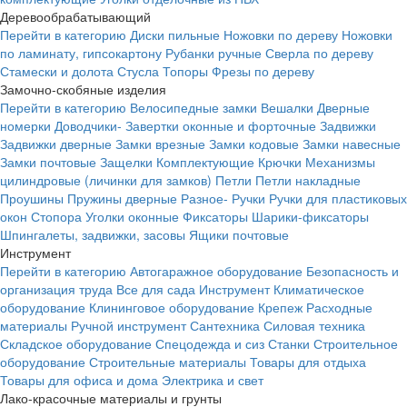
Деревообрабатывающий
Перейти в категорию
Диски пильные
Ножовки по дереву
Ножовки
по ламинату, гипсокартону
Рубанки ручные
Сверла по дереву
Стамески и долота
Стусла
Топоры
Фрезы по дереву
Замочно-скобяные изделия
Перейти в категорию
Велосипедные замки
Вешалки
Дверные
номерки
Доводчики-
Завертки оконные и форточные
Задвижки
Задвижки дверные
Замки врезные
Замки кодовые
Замки навесные
Замки почтовые
Защелки
Комплектующие
Крючки
Механизмы
цилиндровые (личинки для замков)
Петли
Петли накладные
Проушины
Пружины дверные
Разное-
Ручки
Ручки для пластиковых
окон
Стопора
Уголки оконные
Фиксаторы
Шарики-фиксаторы
Шпингалеты, задвижки, засовы
Ящики почтовые
Инструмент
Перейти в категорию
Автогаражное оборудование
Безопасность и
организация труда
Все для сада
Инструмент
Климатическое
оборудование
Клининговое оборудование
Крепеж
Расходные
материалы
Ручной инструмент
Сантехника
Силовая техника
Складское оборудование
Спецодежда и сиз
Станки
Строительное
оборудование
Строительные материалы
Товары для отдыха
Товары для офиса и дома
Электрика и свет
Лако-красочные материалы и грунты