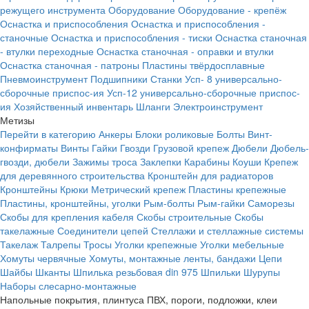
режущего инструмента
Оборудование
Оборудование - крепёж
Оснастка и приспособления
Оснастка и приспособления -
станочные
Оснастка и приспособления - тиски
Оснастка станочная
- втулки переходные
Оснастка станочная - оправки и втулки
Оснастка станочная - патроны
Пластины твёрдосплавные
Пневмоинструмент
Подшипники
Станки
Усп- 8 универсально-
сборочные приспос-ия
Усп-12 универсально-сборочные приспос-
ия
Хозяйственный инвентарь
Шланги
Электроинструмент
Метизы
Перейти в категорию
Анкеры
Блоки роликовые
Болты
Винт-
конфирматы
Винты
Гайки
Гвозди
Грузовой крепеж
Дюбели
Дюбель-
гвозди, дюбели
Зажимы троса
Заклепки
Карабины
Коуши
Крепеж
для деревянного строительства
Кронштейн для радиаторов
Кронштейны
Крюки
Метрический крепеж
Пластины крепежные
Пластины, кронштейны, уголки
Рым-болты
Рым-гайки
Саморезы
Скобы для крепления кабеля
Скобы строительные
Скобы
такелажные
Соединители цепей
Стеллажи и стеллажные системы
Такелаж
Талрепы
Тросы
Уголки крепежные
Уголки мебельные
Хомуты червячные
Хомуты, монтажные ленты, бандажи
Цепи
Шайбы
Шканты
Шпилька резьбовая din 975
Шпильки
Шурупы
Наборы слесарно-монтажные
Напольные покрытия, плинтуса ПВХ, пороги, подложки, клеи