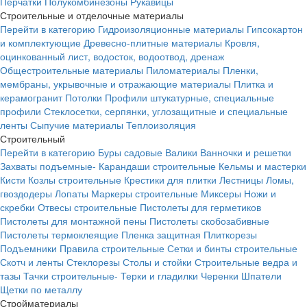
Перчатки
Полукомбинезоны
Рукавицы
Строительные и отделочные материалы
Перейти в категорию
Гидроизоляционные материалы
Гипсокартон
и комплектующие
Древесно-плитные материалы
Кровля,
оцинкованный лист, водосток, водоотвод, дренаж
Общестроительные материалы
Пиломатериалы
Пленки,
мембраны, укрывочные и отражающие материалы
Плитка и
керамогранит
Потолки
Профили штукатурные, специальные
профили
Стеклосетки, серпянки, углозащитные и специальные
ленты
Сыпучие материалы
Теплоизоляция
Строительный
Перейти в категорию
Буры садовые
Валики
Ванночки и решетки
Захваты подъемные-
Карандаши строительные
Кельмы и мастерки
Кисти
Козлы строительные
Крестики для плитки
Лестницы
Ломы,
гвоздодеры
Лопаты
Маркеры строительные
Миксеры
Ножи и
скребки
Отвесы строительные
Пистолеты для герметиков
Пистолеты для монтажной пены
Пистолеты скобозабивные
Пистолеты термоклеящие
Пленка защитная
Плиткорезы
Подъемники
Правила строительные
Сетки и бинты строительные
Скотч и ленты
Стеклорезы
Столы и стойки
Строительные ведра и
тазы
Тачки строительные-
Терки и гладилки
Черенки
Шпатели
Щетки по металлу
Стройматериалы