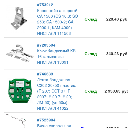
#753212
Кронштейн анкерный
СA 1500 (CS 10.3; SO
Склад
220.43 руб
253; CA 1500-2; CA
2000.1; КАМ 4000)
ИНСТАЛЛ 111503
#7203594
Крюк бандажный KP-
Склад
340.23 руб
16 гальваника
ИНСТАЛЛ 13091
#746639
Лента бандажная
C202 20х50 пластик.
(F 207; COT 37; F
Склад
2 930.63 ру
2007; F 20.7; F 20;
ЛМ-50) (уп.50м)
ИНСТАЛЛ 41022
#7525904
Вязка спиральная