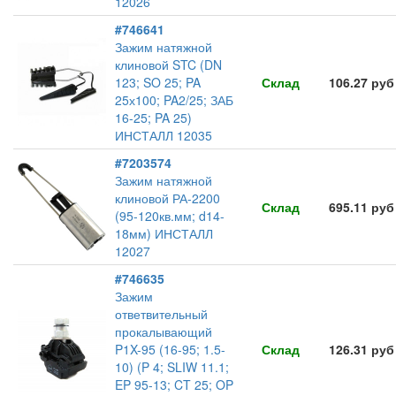
12026
#746641
Зажим натяжной
клиновой STC (DN
123; SO 25; PA
Склад
106.27 руб
25х100; PA2/25; ЗАБ
16-25; PA 25)
ИНСТАЛЛ 12035
#7203574
Зажим натяжной
клиновой РА-2200
Склад
695.11 руб
(95-120кв.мм; d14-
18мм) ИНСТАЛЛ
12027
#746635
Зажим
ответвительный
прокалывающий
P1X-95 (16-95; 1.5-
Склад
126.31 руб
10) (P 4; SLIW 11.1;
EP 95-13; CT 25; OP