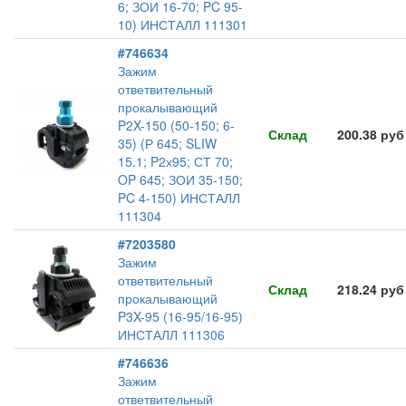
6; ЗОИ 16-70; PC 95-
10) ИНСТАЛЛ 111301
#746634
Зажим
ответвительный
прокалывающий
P2X-150 (50-150; 6-
Склад
200.38 руб
35) (Р 645; SLIW
15.1; P2х95; СТ 70;
OP 645; ЗОИ 35-150;
PC 4-150) ИНСТАЛЛ
111304
#7203580
Зажим
ответвительный
Склад
218.24 руб
прокалывающий
P3X-95 (16-95/16-95)
ИНСТАЛЛ 111306
#746636
Зажим
ответвительный