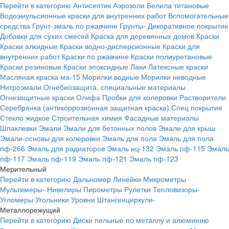
Перейти в категорию
Антисептик
Аэрозоли
Белила титановые
Водоэмульсионные краски для внутренних работ
Вспомогательные
средства
Грунт-эмаль по ржавчине
Грунты-
Декоративное покрытие
Добавки для сухих смесей
Краска для деревянных домов
Краски
Краски алкидные
Краски водно-дисперсионные
Краски для
внутренних работ
Краски по ржавчине
Краски полиуретановые
Краски резиновые
Краски эпоксидные
Лаки
Латексные краски
Масляная краска ма-15
Морилки водные
Морилки неводные
Нитроэмали
Огнебиозащита, специальные материалы
Огнезащитные краски
Олифа
Пробки для колеровки
Растворители
Серебрянка (антикоррозионная защитная краска)
Спец покрытия
Стекло жидкое
Строительная химия
Фасадные материалы
Шпаклевки
Эмали
Эмали для бетонных полов
Эмали для крыш
Эмали-основы для колеровки
Эмаль для пола
Эмаль для пола
пф-266
Эмаль для радиаторов
Эмаль нц-132
Эмаль пф-115
Эмаль
пф-117
Эмаль пф-119
Эмаль пф-121
Эмаль пф-123
Мерительный
Перейти в категорию
Дальномер
Линейки
Микрометры
Мультимеры-
Нивелиры
Пирометры
Рулетки
Тепловизоры-
Угломеры
Угольники
Уровни
Штангенциркули-
Металлорежущий
Перейти в категорию
Диски пильные по металлу и алюминию