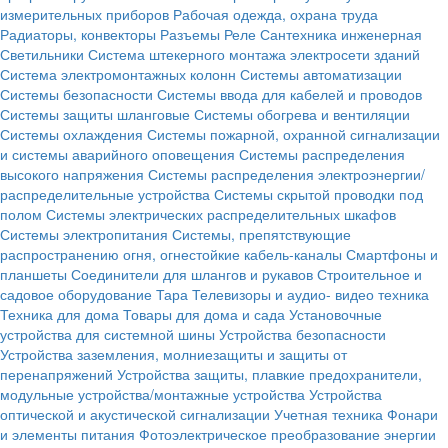
измерительных приборов
Рабочая одежда, охрана труда
Радиаторы, конвекторы
Разъемы
Реле
Сантехника инженерная
Светильники
Система штекерного монтажа электросети зданий
Система электромонтажных колонн
Системы автоматизации
Системы безопасности
Системы ввода для кабелей и проводов
Системы защиты шланговые
Системы обогрева и вентиляции
Системы охлаждения
Системы пожарной, охранной сигнализации
и системы аварийного оповещения
Системы распределения
высокого напряжения
Системы распределения электроэнергии/
распределительные устройства
Системы скрытой проводки под
полом
Системы электрических распределительных шкафов
Системы электропитания
Системы, препятствующие
распространению огня, огнестойкие кабель-каналы
Смартфоны и
планшеты
Соединители для шлангов и рукавов
Строительное и
садовое оборудование
Тара
Телевизоры и аудио- видео техника
Техника для дома
Товары для дома и сада
Установочные
устройства для системной шины
Устройства безопасности
Устройства заземления, молниезащиты и защиты от
перенапряжений
Устройства защиты, плавкие предохранители,
модульные устройства/монтажные устройства
Устройства
оптической и акустической сигнализации
Учетная техника
Фонари
и элементы питания
Фотоэлектрическое преобразование энергии