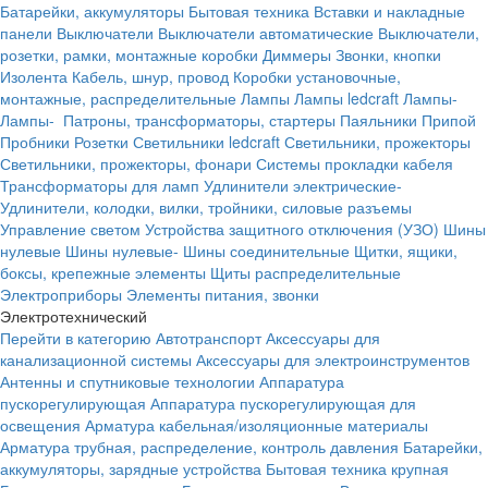
Батарейки, аккумуляторы
Бытовая техника
Вставки и накладные
панели
Выключатели
Выключатели автоматические
Выключатели,
розетки, рамки, монтажные коробки
Диммеры
Звонки, кнопки
Изолента
Кабель, шнур, провод
Коробки установочные,
монтажные, распределительные
Лампы
Лампы ledcraft
Лампы-
Лампы-
Патроны, трансформаторы, стартеры
Паяльники
Припой
Пробники
Розетки
Светильники ledcraft
Светильники, прожекторы
Светильники, прожекторы, фонари
Системы прокладки кабеля
Трансформаторы для ламп
Удлинители электрические-
Удлинители, колодки, вилки, тройники, силовые разъемы
Управление светом
Устройства защитного отключения (УЗО)
Шины
нулевые
Шины нулевые-
Шины соединительные
Щитки, ящики,
боксы, крепежные элементы
Щиты распределительные
Электроприборы
Элементы питания, звонки
Электротехнический
Перейти в категорию
Автотранспорт
Аксессуары для
канализационной системы
Аксессуары для электроинструментов
Антенны и спутниковые технологии
Аппаратура
пускорегулирующая
Аппаратура пускорегулирующая для
освещения
Арматура кабельная/изоляционные материалы
Арматура трубная, распределение, контроль давления
Батарейки,
аккумуляторы, зарядные устройства
Бытовая техника крупная