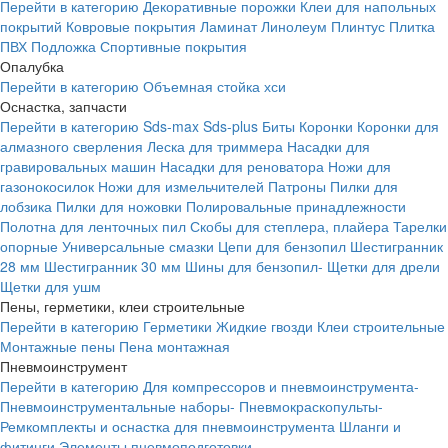
Перейти в категорию
Декоративные порожки
Клеи для напольных
покрытий
Ковровые покрытия
Ламинат
Линолеум
Плинтус
Плитка
ПВХ
Подложка
Спортивные покрытия
Опалубка
Перейти в категорию
Объемная стойка хси
Оснастка, запчасти
Перейти в категорию
Sds-max
Sds-plus
Биты
Коронки
Коронки для
алмазного сверления
Леска для триммера
Насадки для
гравировальных машин
Насадки для реноватора
Ножи для
газонокосилок
Ножи для измельчителей
Патроны
Пилки для
лобзика
Пилки для ножовки
Полировальные принадлежности
Полотна для ленточных пил
Скобы для степлера, плайера
Тарелки
опорные
Универсальные смазки
Цепи для бензопил
Шестигранник
28 мм
Шестигранник 30 мм
Шины для бензопил-
Щетки для дрели
Щетки для ушм
Пены, герметики, клеи строительные
Перейти в категорию
Герметики
Жидкие гвозди
Клеи строительные
Монтажные пены
Пена монтажная
Пневмоинструмент
Перейти в категорию
Для компрессоров и пневмоинструмента-
Пневмоинструментальные наборы-
Пневмокраскопульты-
Ремкомплекты и оснастка для пневмоинструмента
Шланги и
фитинги
Элементы пневмоподготовки