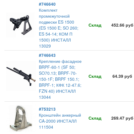
#746640
Комплект
промежуточной
подвески ES 1500
Склад
452.66 руб
(ES 1500 E; SO 260;
ES 54-14; КОМ П
1500) ИНСТАЛЛ
13029
#746643
Крепление фасадное
BRPF-60-1 (SF 50;
SO70.13; BRPF-70-
Склад
64.39 руб
150-1F; BRPF 150.1;
BRPF-1; КФК 12-47.6;
FZN 40) ИНСТАЛЛ
13044
#753213
Кронштейн анкерный
Склад
269.47 руб
CA-2000 ИНСТАЛЛ
111504