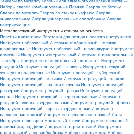
Зенкеры по металлу
Коронки для алмазного сверления
Метчики
Наборы сверел комбинированные
Плашки
Сверла по бетону
Сверла по металлу
Сверла по стеклу и кафелю
Сверла
универсальные
Сверла универсальные опалубочные
Сверла
центрирующие
Металлорежущий инструмент и станочная оснастка
Перейти в категорию
Заготовки для резцов и осевого инструмента
Инструмент абразивный
Инструмент абразивный - головки
шлифовальные
Инструмент абразивный - шлифшкурка
Инструмент
алмазный
Инструмент измерительный
Инструмент измерительный
- калибры
Инструмент измерительный - штанген...
Инструмент
режущий
Инструмент режущий - зенкеры
Инструмент режущий -
зенкеры твердосплавные
Инструмент режущий - зуборезный
Инструмент режущий - метчики
Инструмент режущий - плашки
Инструмент режущий - плашки и клуппы
Инструмент режущий -
развертки
Инструмент режущий - резцы
Инструмент режущий -
сверла
Инструмент режущий - сверла кольцевые
Инструмент
режущий - сверла твердосплавные
Инструмент режущий - фрезы
Инструмент режущий - фрезы твердоспл-ные
Инструмент
слесарно-монтажный
Инструмент слесарно-монтажный-биты
Инструмент слесарно-монтажный-ключи
Инструмент слесарный-
напильники, надфили
Инструмент строительный
Инструмент
строительный-деревообработка
Наборы инструмента
Наборы