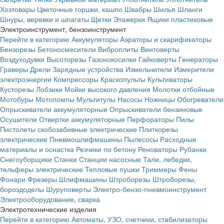
Хозтовары
Цветочные горшки, кашпо
Швабры
Шилья
Шланги
Шнуры, веревки и шпагаты
Щетки
Этажерки
Ящики пластиковые
Электроинструмент, бензоинструмент
Перейти в категорию
Аккумуляторы
Аэраторы и скарификаторы
Бензорезы
Бетоносмесители
Виброплиты
Винтоверты
Воздуходувки
Высоторезы
Газонокосилки
Гайковерты
Генераторы
Граверы
Дрели
Зарядные устройства
Измельчители
Измерители
электроэнергии
Компрессоры
Краскопульты
Культиваторы
Кусторезы
Лобзики
Мойки высокого давления
Молотки отбойные
Мотобуры
Мотопомпы
Мультитулы
Насосы
Ножницы
Обогреватели
Опрыскиватели аккумуляторные
Опрыскиватели бензиновые
Осушители
Отвертки аккумуляторные
Перфораторы
Пилы
Пистолеты скобозабивные электрические
Плиткорезы
электрические
Пневмошлифмашины
Пылесосы
Расходные
материалы и оснастка
Резчики по бетону
Реноваторы
Рубанки
Снегоуборщики
Станки
Станции насосные
Тали, лебедки,
тельферы электрические
Тепловые пушки
Триммеры
Фены
Фонари
Фрезеры
Шлифмашины
Штроборезы
Штроборезы,
бороздоделы
Шуруповерты
Электро-бензо-пневмоинструмент
Электрооборудование, сварка
Электротехнические изделия
Перейти в категорию
Автоматы, УЗО, счетчики, стабилизаторы