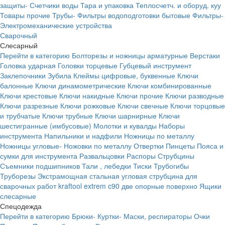
защиты-
Счетчики воды
Тара и упаковка
Теплосчетч. и оборуд. куу
Товары прочие
Трубы-
Фильтры водоподготовки бытовые
Фильтры-
Электромеханические устройства
Сварочный
Слесарный
Перейти в категорию
Болторезы и ножницы арматурные
Верстаки
Головка ударная
Головки торцевые
Губцевый инструмент
Заклепочники
Зубила
Клеймы цифровые, буквенные
Ключи
балонные
Ключи динамометрические
Ключи комбинированные
Ключи крестовые
Ключи накидные
Ключи прочие
Ключи разводные
Ключи разрезные
Ключи рожковые
Ключи свечные
Ключи торцовые
и трубчатые
Ключи трубные
Ключи шарнирные
Ключи
шестигранные (имбусовые)
Молотки и кувалды
Наборы
инструмента
Напильники и надфили
Ножницы по металлу
Ножницы угловые-
Ножовки по металлу
Отвертки
Пинцеты
Пояса и
сумки для инструмента
Развальцовки
Распоры
Струбцины
Съемники подшипников
Тали , лебедки
Тиски
Трубогибы
Труборезы
Экстрамощная стальная угловая струбцина для
сварочных работ kraftool extrem c90 две опорные поверхно
Ящики
слесарные
Спецодежда
Перейти в категорию
Брюки-
Куртки-
Маски, респираторы
Очки