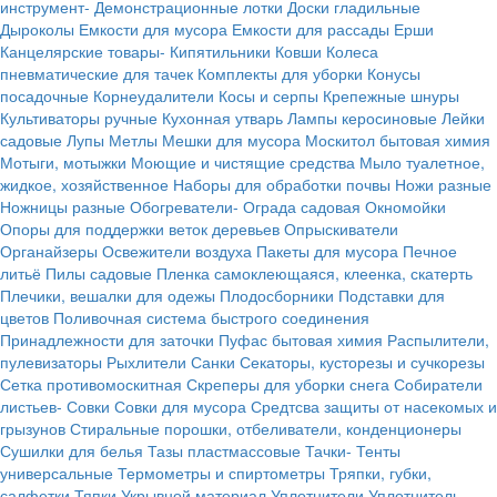
инструмент-
Демонстрационные лотки
Доски гладильные
Дыроколы
Емкости для мусора
Емкости для рассады
Ерши
Канцелярские товары-
Кипятильники
Ковши
Колеса
пневматические для тачек
Комплекты для уборки
Конусы
посадочные
Корнеудалители
Косы и серпы
Крепежные шнуры
Культиваторы ручные
Кухонная утварь
Лампы керосиновые
Лейки
садовые
Лупы
Метлы
Мешки для мусора
Москитол бытовая химия
Мотыги, мотыжки
Моющие и чистящие средства
Мыло туалетное,
жидкое, хозяйственное
Наборы для обработки почвы
Ножи разные
Ножницы разные
Обогреватели-
Ограда садовая
Окномойки
Опоры для поддержки веток деревьев
Опрыскиватели
Органайзеры
Освежители воздуха
Пакеты для мусора
Печное
литьё
Пилы садовые
Пленка самоклеющаяся, клеенка, скатерть
Плечики, вешалки для одежы
Плодосборники
Подставки для
цветов
Поливочная система быстрого соединения
Принадлежности для заточки
Пуфас бытовая химия
Распылители,
пулевизаторы
Рыхлители
Санки
Секаторы, кусторезы и сучкорезы
Сетка противомоскитная
Скреперы для уборки снега
Собиратели
листьев-
Совки
Совки для мусора
Средтсва защиты от насекомых и
грызунов
Стиральные порошки, отбеливатели, конденционеры
Сушилки для белья
Тазы пластмассовые
Тачки-
Тенты
универсальные
Термометры и спиртометры
Тряпки, губки,
салфетки
Тяпки
Укрывной материал
Уплотнители
Уплотнитель