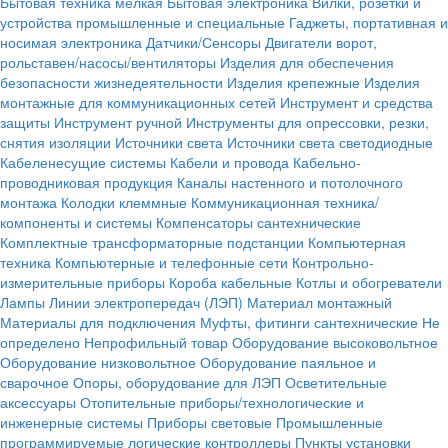
Бытовая техника мелкая
Бытовая электроника
Вилки, розетки и
устройства промышленные и специальные
Гаджеты, портативная и
носимая электроника
Датчики/Сенсоры
Двигатели ворот,
рольставен/насосы/вентиляторы
Изделия для обеспечения
безопасности жизнедеятельности
Изделия крепежные
Изделия
монтажные для коммуникационных сетей
Инструмент и средства
защиты
Инструмент ручной
Инструменты для опрессовки, резки,
снятия изоляции
Источники света
Источники света светодиодные
Кабеленесущие системы
Кабели и провода
Кабельно-
проводниковая продукция
Каналы настенного и потолочного
монтажа
Колодки клеммные
Коммуникационная техника/
компоненты и системы
Компенсаторы сантехнические
Комплектные трансформаторные подстанции
Компьютерная
техника
Компьютерные и телефонные сети
Контрольно-
измерительные приборы
Короба кабельные
Котлы и обогреватели
Лампы
Линии электропередач (ЛЭП)
Материал монтажный
Материалы для подключения
Муфты, фитинги сантехнические
Не
определено
Непрофильный товар
Оборудование высоковольтное
Оборудование низковольтное
Оборудование паяльное и
сварочное
Опоры, оборудование для ЛЭП
Осветительные
аксессуары
Отопительные приборы/технологические и
инженерные системы
Приборы световые
Промышленные
программируемые логические контроллеры
Пункты установки