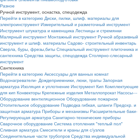
Разное
Ручной инструмент, оснастка, спецодежда
Перейти в категорию
Диски, пилки, шлиф. материалы для
электроинструмент
Измерительный и разметочный инструмент
Инструмент штукатура и каменщика
Лестницы и стремянки
Малярный инструмент
Монтажный инструмент
Ручной абразивный
инструмент и шлиф. материалы
Садово- строительный инвентарь
Сверла, буры, фрезы,биты
Специальный инструмент плиточника и
сантехника
Средства защиты, спецодежда
Столярно-слесарный
инструмент
Сантехника
Перейти в категорию
Аксессуары для ванных комнат
Водонагреватели-
Дождеприемники, люки, трапы
Запорная
арматура
Изоляция и уплотнение
Инструмент
Кип
Комплектующие
для кип
Конвекторы
Крепежные изделия
Металлопрокат
Насосы---
Оборудование вентиляционное
Оборудование пожарное
Отопительное оборудование
Подводка гибкая, шланги
Предохр. и
защитная арматура
Приборы и механизмы
Расширительные баки-
Регулирующая арматура
Санитарно-технические приборы
Сварочное оборудование
Система отопления "теплый пол"
Сливная арматура
Смесители и краны для с/узлов
Соединительные части трубопров
Средства индивидуальной