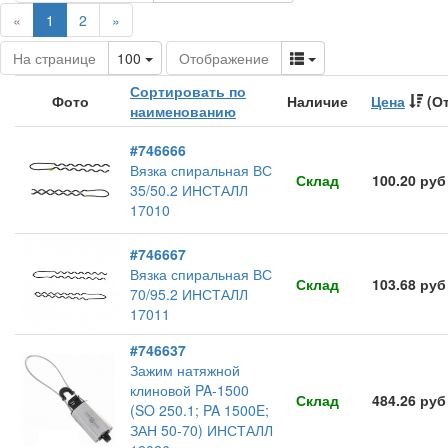
(current)
«
1
2
»
Toggle Dropdown
Toggle Dropdown
На странице
100
Отображение
Сортировать по
Фото
Наличие
Цена
(От
наименованию
#746666
Вязка спиральная ВС
Склад
100.20 руб
35/50.2 ИНСТАЛЛ
17010
#746667
Вязка спиральная ВС
Склад
103.68 руб
70/95.2 ИНСТАЛЛ
17011
#746637
Зажим натяжной
клиновой PA-1500
Склад
484.26 руб
(SO 250.1; PA 1500E;
ЗАН 50-70) ИНСТАЛЛ