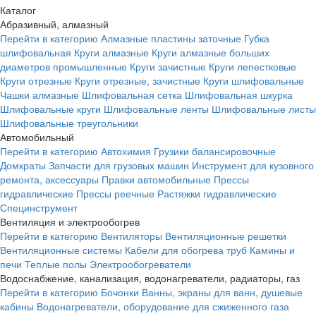
Каталог
Абразивный, алмазный
Перейти в категорию
Алмазные пластины заточные
Губка
шлифовальная
Круги алмазные
Круги алмазные больших
диаметров промышленные
Круги зачистные
Круги лепестковые
Круги отрезные
Круги отрезные, зачистные
Круги шлифовальные
Чашки алмазные
Шлифовальная сетка
Шлифовальная шкурка
Шлифовальные круги
Шлифовальные ленты
Шлифовальные листы
Шлифовальные треугольники
Автомобильный
Перейти в категорию
Автохимия
Грузики балансировочные
Домкраты
Запчасти для грузовых машин
Инструмент для кузовного
ремонта, аксессуары
Правки автомобильные
Прессы
гидравлические
Прессы реечные
Растяжки гидравлические
Специнструмент
Вентиляция и электрообогрев
Перейти в категорию
Вентиляторы
Вентиляционные решетки
Вентиляционные системы
Кабели для обогрева труб
Камины и
печи
Теплые полы
Электрообогреватели
Водоснабжение, канализация, водонагреватели, радиаторы, газ
Перейти в категорию
Бочонки
Ванны, экраны для ванн, душевые
кабины
Водонагреватели, оборудование для сжиженного газа