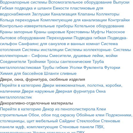
Водонапорные системы
Вспомогательное оборудование
Выпуски
Гибкая подводка и шланги
Емкости пластиковые для
водоснабжения
Заглушки
Канализация
Клапаны
Коллекторы
Кольца переходные
Комплектующие для канализации
Контргайки
Контрольно-измерительные приборы
Котельное оборудование
Краны запорные
Краны шаровые
Крестовины
Муфты
Насосное
бытовое оборудование
Переходники
Подводка гибкая
Подводка-
сильфон
Санфаянс для санузлов и ванных комнат
Система
отопления
Системы инсталяции
Системы коллекторные-
Системы
коллекторные--
Сифоны
Смесители, душевые лейки, мойки
Соединители
Тройники
Тросы сантехнические
Труба
металлопластиковая
Трубы гибкие
Уголки
Фумлента
Футорки
Химия для бассейнов
Шланги сливные
Двери, окна, фурнитура, скобяные изделия
Перейти в категорию
Двери межкомнатные, полотна, коробки,
наличники
Двери наружные
Дверная фурнитура
Окна
металлопластик
Декоративно-отделочные материалы
Перейти в категорию
Декор из пенополистирола
Клеи
строительные
Обои, обои под окраску
Обойные клеи
Подоконники,
столешницы, щит мебельный
Сайдинг
Стеклообои
Стеновые
панели мдф, комплектующие
Стеновые панели ПВХ,
комплектующие
Уголки отделочные из ПВХ