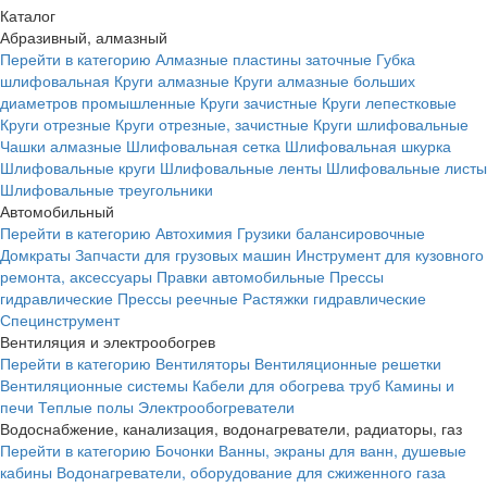
Каталог
Абразивный, алмазный
Перейти в категорию
Алмазные пластины заточные
Губка
шлифовальная
Круги алмазные
Круги алмазные больших
диаметров промышленные
Круги зачистные
Круги лепестковые
Круги отрезные
Круги отрезные, зачистные
Круги шлифовальные
Чашки алмазные
Шлифовальная сетка
Шлифовальная шкурка
Шлифовальные круги
Шлифовальные ленты
Шлифовальные листы
Шлифовальные треугольники
Автомобильный
Перейти в категорию
Автохимия
Грузики балансировочные
Домкраты
Запчасти для грузовых машин
Инструмент для кузовного
ремонта, аксессуары
Правки автомобильные
Прессы
гидравлические
Прессы реечные
Растяжки гидравлические
Специнструмент
Вентиляция и электрообогрев
Перейти в категорию
Вентиляторы
Вентиляционные решетки
Вентиляционные системы
Кабели для обогрева труб
Камины и
печи
Теплые полы
Электрообогреватели
Водоснабжение, канализация, водонагреватели, радиаторы, газ
Перейти в категорию
Бочонки
Ванны, экраны для ванн, душевые
кабины
Водонагреватели, оборудование для сжиженного газа