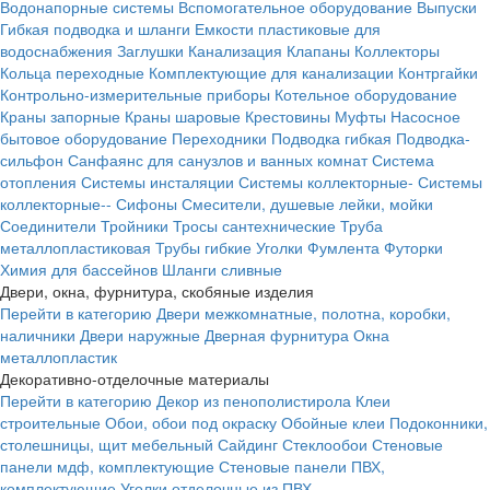
Водонапорные системы
Вспомогательное оборудование
Выпуски
Гибкая подводка и шланги
Емкости пластиковые для
водоснабжения
Заглушки
Канализация
Клапаны
Коллекторы
Кольца переходные
Комплектующие для канализации
Контргайки
Контрольно-измерительные приборы
Котельное оборудование
Краны запорные
Краны шаровые
Крестовины
Муфты
Насосное
бытовое оборудование
Переходники
Подводка гибкая
Подводка-
сильфон
Санфаянс для санузлов и ванных комнат
Система
отопления
Системы инсталяции
Системы коллекторные-
Системы
коллекторные--
Сифоны
Смесители, душевые лейки, мойки
Соединители
Тройники
Тросы сантехнические
Труба
металлопластиковая
Трубы гибкие
Уголки
Фумлента
Футорки
Химия для бассейнов
Шланги сливные
Двери, окна, фурнитура, скобяные изделия
Перейти в категорию
Двери межкомнатные, полотна, коробки,
наличники
Двери наружные
Дверная фурнитура
Окна
металлопластик
Декоративно-отделочные материалы
Перейти в категорию
Декор из пенополистирола
Клеи
строительные
Обои, обои под окраску
Обойные клеи
Подоконники,
столешницы, щит мебельный
Сайдинг
Стеклообои
Стеновые
панели мдф, комплектующие
Стеновые панели ПВХ,
комплектующие
Уголки отделочные из ПВХ