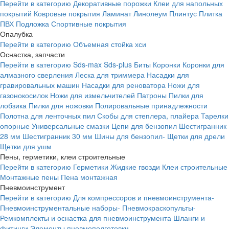
Перейти в категорию
Декоративные порожки
Клеи для напольных
покрытий
Ковровые покрытия
Ламинат
Линолеум
Плинтус
Плитка
ПВХ
Подложка
Спортивные покрытия
Опалубка
Перейти в категорию
Объемная стойка хси
Оснастка, запчасти
Перейти в категорию
Sds-max
Sds-plus
Биты
Коронки
Коронки для
алмазного сверления
Леска для триммера
Насадки для
гравировальных машин
Насадки для реноватора
Ножи для
газонокосилок
Ножи для измельчителей
Патроны
Пилки для
лобзика
Пилки для ножовки
Полировальные принадлежности
Полотна для ленточных пил
Скобы для степлера, плайера
Тарелки
опорные
Универсальные смазки
Цепи для бензопил
Шестигранник
28 мм
Шестигранник 30 мм
Шины для бензопил-
Щетки для дрели
Щетки для ушм
Пены, герметики, клеи строительные
Перейти в категорию
Герметики
Жидкие гвозди
Клеи строительные
Монтажные пены
Пена монтажная
Пневмоинструмент
Перейти в категорию
Для компрессоров и пневмоинструмента-
Пневмоинструментальные наборы-
Пневмокраскопульты-
Ремкомплекты и оснастка для пневмоинструмента
Шланги и
фитинги
Элементы пневмоподготовки