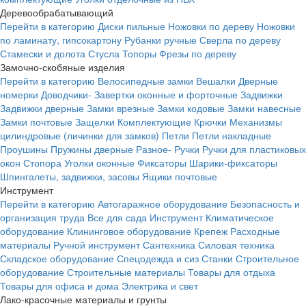
Деревообрабатывающий
Перейти в категорию
Диски пильные
Ножовки по дереву
Ножовки
по ламинату, гипсокартону
Рубанки ручные
Сверла по дереву
Стамески и долота
Стусла
Топоры
Фрезы по дереву
Замочно-скобяные изделия
Перейти в категорию
Велосипедные замки
Вешалки
Дверные
номерки
Доводчики-
Завертки оконные и форточные
Задвижки
Задвижки дверные
Замки врезные
Замки кодовые
Замки навесные
Замки почтовые
Защелки
Комплектующие
Крючки
Механизмы
цилиндровые (личинки для замков)
Петли
Петли накладные
Проушины
Пружины дверные
Разное-
Ручки
Ручки для пластиковых
окон
Стопора
Уголки оконные
Фиксаторы
Шарики-фиксаторы
Шпингалеты, задвижки, засовы
Ящики почтовые
Инструмент
Перейти в категорию
Автогаражное оборудование
Безопасность и
организация труда
Все для сада
Инструмент
Климатическое
оборудование
Клининговое оборудование
Крепеж
Расходные
материалы
Ручной инструмент
Сантехника
Силовая техника
Складское оборудование
Спецодежда и сиз
Станки
Строительное
оборудование
Строительные материалы
Товары для отдыха
Товары для офиса и дома
Электрика и свет
Лако-красочные материалы и грунты