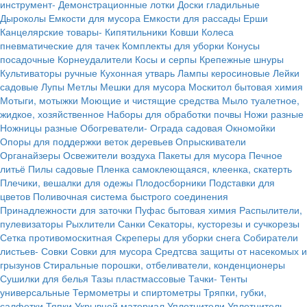
инструмент-
Демонстрационные лотки
Доски гладильные
Дыроколы
Емкости для мусора
Емкости для рассады
Ерши
Канцелярские товары-
Кипятильники
Ковши
Колеса
пневматические для тачек
Комплекты для уборки
Конусы
посадочные
Корнеудалители
Косы и серпы
Крепежные шнуры
Культиваторы ручные
Кухонная утварь
Лампы керосиновые
Лейки
садовые
Лупы
Метлы
Мешки для мусора
Москитол бытовая химия
Мотыги, мотыжки
Моющие и чистящие средства
Мыло туалетное,
жидкое, хозяйственное
Наборы для обработки почвы
Ножи разные
Ножницы разные
Обогреватели-
Ограда садовая
Окномойки
Опоры для поддержки веток деревьев
Опрыскиватели
Органайзеры
Освежители воздуха
Пакеты для мусора
Печное
литьё
Пилы садовые
Пленка самоклеющаяся, клеенка, скатерть
Плечики, вешалки для одежы
Плодосборники
Подставки для
цветов
Поливочная система быстрого соединения
Принадлежности для заточки
Пуфас бытовая химия
Распылители,
пулевизаторы
Рыхлители
Санки
Секаторы, кусторезы и сучкорезы
Сетка противомоскитная
Скреперы для уборки снега
Собиратели
листьев-
Совки
Совки для мусора
Средтсва защиты от насекомых и
грызунов
Стиральные порошки, отбеливатели, конденционеры
Сушилки для белья
Тазы пластмассовые
Тачки-
Тенты
универсальные
Термометры и спиртометры
Тряпки, губки,
салфетки
Тяпки
Укрывной материал
Уплотнители
Уплотнитель