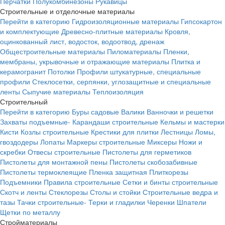
Перчатки
Полукомбинезоны
Рукавицы
Строительные и отделочные материалы
Перейти в категорию
Гидроизоляционные материалы
Гипсокартон
и комплектующие
Древесно-плитные материалы
Кровля,
оцинкованный лист, водосток, водоотвод, дренаж
Общестроительные материалы
Пиломатериалы
Пленки,
мембраны, укрывочные и отражающие материалы
Плитка и
керамогранит
Потолки
Профили штукатурные, специальные
профили
Стеклосетки, серпянки, углозащитные и специальные
ленты
Сыпучие материалы
Теплоизоляция
Строительный
Перейти в категорию
Буры садовые
Валики
Ванночки и решетки
Захваты подъемные-
Карандаши строительные
Кельмы и мастерки
Кисти
Козлы строительные
Крестики для плитки
Лестницы
Ломы,
гвоздодеры
Лопаты
Маркеры строительные
Миксеры
Ножи и
скребки
Отвесы строительные
Пистолеты для герметиков
Пистолеты для монтажной пены
Пистолеты скобозабивные
Пистолеты термоклеящие
Пленка защитная
Плиткорезы
Подъемники
Правила строительные
Сетки и бинты строительные
Скотч и ленты
Стеклорезы
Столы и стойки
Строительные ведра и
тазы
Тачки строительные-
Терки и гладилки
Черенки
Шпатели
Щетки по металлу
Стройматериалы