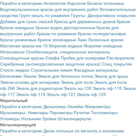
Перейти в категорию
Антисептик
Аэрозоли
Белила титановые
Водоэмульсионные краски для внутренних работ
Вспомогательные
средства
Грунт-эмаль по ржавчине
Грунты-
Декоративное покрытие
Добавки для сухих смесей
Краска для деревянных домов
Краски
Краски алкидные
Краски водно-дисперсионные
Краски для
внутренних работ
Краски по ржавчине
Краски полиуретановые
Краски резиновые
Краски эпоксидные
Лаки
Латексные краски
Масляная краска ма-15
Морилки водные
Морилки неводные
Нитроэмали
Огнебиозащита, специальные материалы
Огнезащитные краски
Олифа
Пробки для колеровки
Растворители
Серебрянка (антикоррозионная защитная краска)
Спец покрытия
Стекло жидкое
Строительная химия
Фасадные материалы
Шпаклевки
Эмали
Эмали для бетонных полов
Эмали для крыш
Эмали-основы для колеровки
Эмаль для пола
Эмаль для пола
пф-266
Эмаль для радиаторов
Эмаль нц-132
Эмаль пф-115
Эмаль
пф-117
Эмаль пф-119
Эмаль пф-121
Эмаль пф-123
Мерительный
Перейти в категорию
Дальномер
Линейки
Микрометры
Мультимеры-
Нивелиры
Пирометры
Рулетки
Тепловизоры-
Угломеры
Угольники
Уровни
Штангенциркули-
Металлорежущий
Перейти в категорию
Диски пильные по металлу и алюминию