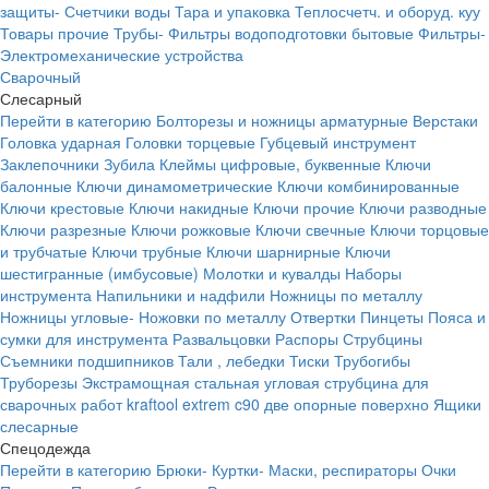
защиты-
Счетчики воды
Тара и упаковка
Теплосчетч. и оборуд. куу
Товары прочие
Трубы-
Фильтры водоподготовки бытовые
Фильтры-
Электромеханические устройства
Сварочный
Слесарный
Перейти в категорию
Болторезы и ножницы арматурные
Верстаки
Головка ударная
Головки торцевые
Губцевый инструмент
Заклепочники
Зубила
Клеймы цифровые, буквенные
Ключи
балонные
Ключи динамометрические
Ключи комбинированные
Ключи крестовые
Ключи накидные
Ключи прочие
Ключи разводные
Ключи разрезные
Ключи рожковые
Ключи свечные
Ключи торцовые
и трубчатые
Ключи трубные
Ключи шарнирные
Ключи
шестигранные (имбусовые)
Молотки и кувалды
Наборы
инструмента
Напильники и надфили
Ножницы по металлу
Ножницы угловые-
Ножовки по металлу
Отвертки
Пинцеты
Пояса и
сумки для инструмента
Развальцовки
Распоры
Струбцины
Съемники подшипников
Тали , лебедки
Тиски
Трубогибы
Труборезы
Экстрамощная стальная угловая струбцина для
сварочных работ kraftool extrem c90 две опорные поверхно
Ящики
слесарные
Спецодежда
Перейти в категорию
Брюки-
Куртки-
Маски, респираторы
Очки