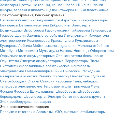
Хозтовары
Цветочные горшки, кашпо
Швабры
Шилья
Шланги
Шнуры, веревки и шпагаты
Щетки
Этажерки
Ящики пластиковые
Электроинструмент, бензоинструмент
Перейти в категорию
Аккумуляторы
Аэраторы и скарификаторы
Бензорезы
Бетоносмесители
Виброплиты
Винтоверты
Воздуходувки
Высоторезы
Газонокосилки
Гайковерты
Генераторы
Граверы
Дрели
Зарядные устройства
Измельчители
Измерители
электроэнергии
Компрессоры
Краскопульты
Культиваторы
Кусторезы
Лобзики
Мойки высокого давления
Молотки отбойные
Мотобуры
Мотопомпы
Мультитулы
Насосы
Ножницы
Обогреватели
Опрыскиватели аккумуляторные
Опрыскиватели бензиновые
Осушители
Отвертки аккумуляторные
Перфораторы
Пилы
Пистолеты скобозабивные электрические
Плиткорезы
электрические
Пневмошлифмашины
Пылесосы
Расходные
материалы и оснастка
Резчики по бетону
Реноваторы
Рубанки
Снегоуборщики
Станки
Станции насосные
Тали, лебедки,
тельферы электрические
Тепловые пушки
Триммеры
Фены
Фонари
Фрезеры
Шлифмашины
Штроборезы
Штроборезы,
бороздоделы
Шуруповерты
Электро-бензо-пневмоинструмент
Электрооборудование, сварка
Электротехнические изделия
Перейти в категорию
Автоматы, УЗО, счетчики, стабилизаторы