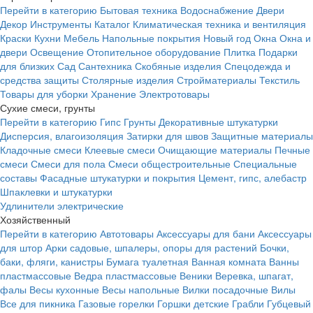
Перейти в категорию
Бытовая техника
Водоснабжение
Двери
Декор
Инструменты
Каталог
Климатическая техника и вентиляция
Краски
Кухни
Мебель
Напольные покрытия
Новый год
Окна
Окна и
двери
Освещение
Отопительное оборудование
Плитка
Подарки
для близких
Сад
Сантехника
Скобяные изделия
Спецодежда и
средства защиты
Столярные изделия
Стройматериалы
Текстиль
Товары для уборки
Хранение
Электротовары
Сухие смеси, грунты
Перейти в категорию
Гипс
Грунты
Декоративные штукатурки
Дисперсия, влагоизоляция
Затирки для швов
Защитные материалы
Кладочные смеси
Клеевые смеси
Очищающие материалы
Печные
смеси
Смеси для пола
Смеси общестроительные
Специальные
составы
Фасадные штукатурки и покрытия
Цемент, гипс, алебастр
Шпаклевки и штукатурки
Удлинители электрические
Хозяйственный
Перейти в категорию
Автотовары
Аксессуары для бани
Аксессуары
для штор
Арки садовые, шпалеры, опоры для растений
Бочки,
баки, фляги, канистры
Бумага туалетная
Ванная комната
Ванны
пластмассовые
Ведра пластмассовые
Веники
Веревка, шпагат,
фалы
Весы кухонные
Весы напольные
Вилки посадочные
Вилы
Все для пикника
Газовые горелки
Горшки детские
Грабли
Губцевый