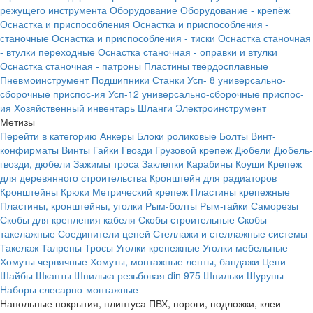
режущего инструмента
Оборудование
Оборудование - крепёж
Оснастка и приспособления
Оснастка и приспособления -
станочные
Оснастка и приспособления - тиски
Оснастка станочная
- втулки переходные
Оснастка станочная - оправки и втулки
Оснастка станочная - патроны
Пластины твёрдосплавные
Пневмоинструмент
Подшипники
Станки
Усп- 8 универсально-
сборочные приспос-ия
Усп-12 универсально-сборочные приспос-
ия
Хозяйственный инвентарь
Шланги
Электроинструмент
Метизы
Перейти в категорию
Анкеры
Блоки роликовые
Болты
Винт-
конфирматы
Винты
Гайки
Гвозди
Грузовой крепеж
Дюбели
Дюбель-
гвозди, дюбели
Зажимы троса
Заклепки
Карабины
Коуши
Крепеж
для деревянного строительства
Кронштейн для радиаторов
Кронштейны
Крюки
Метрический крепеж
Пластины крепежные
Пластины, кронштейны, уголки
Рым-болты
Рым-гайки
Саморезы
Скобы для крепления кабеля
Скобы строительные
Скобы
такелажные
Соединители цепей
Стеллажи и стеллажные системы
Такелаж
Талрепы
Тросы
Уголки крепежные
Уголки мебельные
Хомуты червячные
Хомуты, монтажные ленты, бандажи
Цепи
Шайбы
Шканты
Шпилька резьбовая din 975
Шпильки
Шурупы
Наборы слесарно-монтажные
Напольные покрытия, плинтуса ПВХ, пороги, подложки, клеи