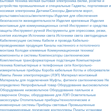
Бытовая техника мелкая
Бытовая электроника
Вилки, розетки и
устройства промышленные и специальные
Гаджеты, портативная и
носимая электроника
Датчики/Сенсоры
Двигатели ворот,
рольставен/насосы/вентиляторы
Изделия для обеспечения
безопасности жизнедеятельности
Изделия крепежные
Изделия
монтажные для коммуникационных сетей
Инструмент и средства
защиты
Инструмент ручной
Инструменты для опрессовки, резки,
снятия изоляции
Источники света
Источники света светодиодные
Кабеленесущие системы
Кабели и провода
Кабельно-
проводниковая продукция
Каналы настенного и потолочного
монтажа
Колодки клеммные
Коммуникационная техника/
компоненты и системы
Компенсаторы сантехнические
Комплектные трансформаторные подстанции
Компьютерная
техника
Компьютерные и телефонные сети
Контрольно-
измерительные приборы
Короба кабельные
Котлы и обогреватели
Лампы
Линии электропередач (ЛЭП)
Материал монтажный
Материалы для подключения
Муфты, фитинги сантехнические
Не
определено
Непрофильный товар
Оборудование высоковольтное
Оборудование низковольтное
Оборудование паяльное и
сварочное
Опоры, оборудование для ЛЭП
Осветительные
аксессуары
Отопительные приборы/технологические и
инженерные системы
Приборы световые
Промышленные
программируемые логические контроллеры
Пункты установки