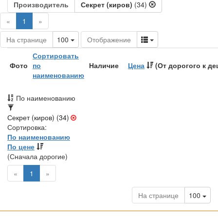
Производитель
Секрет (киров)
(34)
(current)
«
1
»
Toggle Dropdown
Toggle Dropdown
На странице
100
Отображение
Сортировать
Фото
по
Наличие
Цена
(От дорогого к д
наименованию
По наименованию
Секрет (киров) (34)
Сортировка:
По наименованию
По цене
(Сначала дорогие)
(current)
«
1
»
Tog
На странице
100