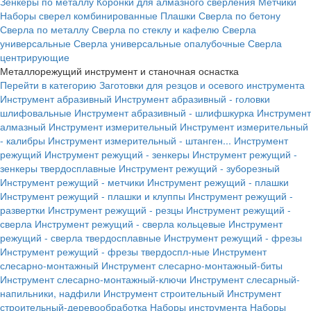
Зенкеры по металлу
Коронки для алмазного сверления
Метчики
Наборы сверел комбинированные
Плашки
Сверла по бетону
Сверла по металлу
Сверла по стеклу и кафелю
Сверла
универсальные
Сверла универсальные опалубочные
Сверла
центрирующие
Металлорежущий инструмент и станочная оснастка
Перейти в категорию
Заготовки для резцов и осевого инструмента
Инструмент абразивный
Инструмент абразивный - головки
шлифовальные
Инструмент абразивный - шлифшкурка
Инструмент
алмазный
Инструмент измерительный
Инструмент измерительный
- калибры
Инструмент измерительный - штанген...
Инструмент
режущий
Инструмент режущий - зенкеры
Инструмент режущий -
зенкеры твердосплавные
Инструмент режущий - зуборезный
Инструмент режущий - метчики
Инструмент режущий - плашки
Инструмент режущий - плашки и клуппы
Инструмент режущий -
развертки
Инструмент режущий - резцы
Инструмент режущий -
сверла
Инструмент режущий - сверла кольцевые
Инструмент
режущий - сверла твердосплавные
Инструмент режущий - фрезы
Инструмент режущий - фрезы твердоспл-ные
Инструмент
слесарно-монтажный
Инструмент слесарно-монтажный-биты
Инструмент слесарно-монтажный-ключи
Инструмент слесарный-
напильники, надфили
Инструмент строительный
Инструмент
строительный-деревообработка
Наборы инструмента
Наборы