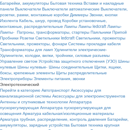
Батарейки, аккумуляторы
Бытовая техника
Вставки и накладные
панели
Выключатели
Выключатели автоматические
Выключатели,
розетки, рамки, монтажные коробки
Диммеры
Звонки, кнопки
Изолента
Кабель, шнур, провод
Коробки установочные,
монтажные, распределительные
Лампы
Лампы ledcraft
Лампы-
Лампы-
Патроны, трансформаторы, стартеры
Паяльники
Припой
Пробники
Розетки
Светильники ledcraft
Светильники, прожекторы
Светильники, прожекторы, фонари
Системы прокладки кабеля
Трансформаторы для ламп
Удлинители электрические-
Удлинители, колодки, вилки, тройники, силовые разъемы
Управление светом
Устройства защитного отключения (УЗО)
Шины
нулевые
Шины нулевые-
Шины соединительные
Щитки, ящики,
боксы, крепежные элементы
Щиты распределительные
Электроприборы
Элементы питания, звонки
Электротехнический
Перейти в категорию
Автотранспорт
Аксессуары для
канализационной системы
Аксессуары для электроинструментов
Антенны и спутниковые технологии
Аппаратура
пускорегулирующая
Аппаратура пускорегулирующая для
освещения
Арматура кабельная/изоляционные материалы
Арматура трубная, распределение, контроль давления
Батарейки,
аккумуляторы, зарядные устройства
Бытовая техника крупная