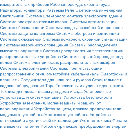
измерительных приборов
Рабочая одежда, охрана труда
Радиаторы, конвекторы
Разъемы
Реле
Сантехника инженерная
Светильники
Система штекерного монтажа электросети зданий
Система электромонтажных колонн
Системы автоматизации
Системы безопасности
Системы ввода для кабелей и проводов
Системы защиты шланговые
Системы обогрева и вентиляции
Системы охлаждения
Системы пожарной, охранной сигнализации
и системы аварийного оповещения
Системы распределения
высокого напряжения
Системы распределения электроэнергии/
распределительные устройства
Системы скрытой проводки под
полом
Системы электрических распределительных шкафов
Системы электропитания
Системы, препятствующие
распространению огня, огнестойкие кабель-каналы
Смартфоны и
планшеты
Соединители для шлангов и рукавов
Строительное и
садовое оборудование
Тара
Телевизоры и аудио- видео техника
Техника для дома
Товары для дома и сада
Установочные
устройства для системной шины
Устройства безопасности
Устройства заземления, молниезащиты и защиты от
перенапряжений
Устройства защиты, плавкие предохранители,
модульные устройства/монтажные устройства
Устройства
оптической и акустической сигнализации
Учетная техника
Фонари
и элементы питания
Фотоэлектрическое преобразование энергии