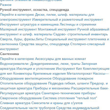
Разное
Ручной инструмент, оснастка, спецодежда
Перейти в категорию
Диски, пилки, шлиф. материалы для
электроинструмент
Измерительный и разметочный инструмент
Инструмент штукатура и каменщика
Лестницы и стремянки
Малярный инструмент
Монтажный инструмент
Ручной абразивный
инструмент и шлиф. материалы
Садово- строительный инвентарь
Сверла, буры, фрезы,биты
Специальный инструмент плиточника и
сантехника
Средства защиты, спецодежда
Столярно-слесарный
инструмент
Сантехника
Перейти в категорию
Аксессуары для ванных комнат
Водонагреватели-
Дождеприемники, люки, трапы
Запорная
арматура
Изоляция и уплотнение
Инструмент
Кип
Комплектующие
для кип
Конвекторы
Крепежные изделия
Металлопрокат
Насосы---
Оборудование вентиляционное
Оборудование пожарное
Отопительное оборудование
Подводка гибкая, шланги
Предохр. и
защитная арматура
Приборы и механизмы
Расширительные баки-
Регулирующая арматура
Санитарно-технические приборы
Сварочное оборудование
Система отопления "теплый пол"
Сливная арматура
Смесители и краны для с/узлов
Соединительные части трубопров
Средства индивидуальной