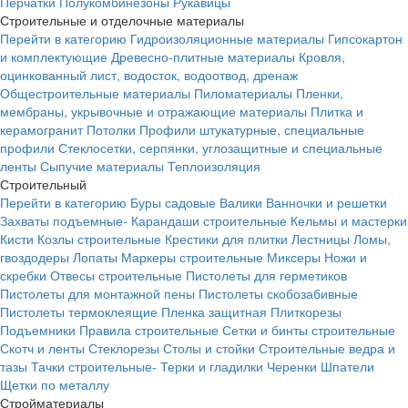
Перчатки
Полукомбинезоны
Рукавицы
Строительные и отделочные материалы
Перейти в категорию
Гидроизоляционные материалы
Гипсокартон
и комплектующие
Древесно-плитные материалы
Кровля,
оцинкованный лист, водосток, водоотвод, дренаж
Общестроительные материалы
Пиломатериалы
Пленки,
мембраны, укрывочные и отражающие материалы
Плитка и
керамогранит
Потолки
Профили штукатурные, специальные
профили
Стеклосетки, серпянки, углозащитные и специальные
ленты
Сыпучие материалы
Теплоизоляция
Строительный
Перейти в категорию
Буры садовые
Валики
Ванночки и решетки
Захваты подъемные-
Карандаши строительные
Кельмы и мастерки
Кисти
Козлы строительные
Крестики для плитки
Лестницы
Ломы,
гвоздодеры
Лопаты
Маркеры строительные
Миксеры
Ножи и
скребки
Отвесы строительные
Пистолеты для герметиков
Пистолеты для монтажной пены
Пистолеты скобозабивные
Пистолеты термоклеящие
Пленка защитная
Плиткорезы
Подъемники
Правила строительные
Сетки и бинты строительные
Скотч и ленты
Стеклорезы
Столы и стойки
Строительные ведра и
тазы
Тачки строительные-
Терки и гладилки
Черенки
Шпатели
Щетки по металлу
Стройматериалы