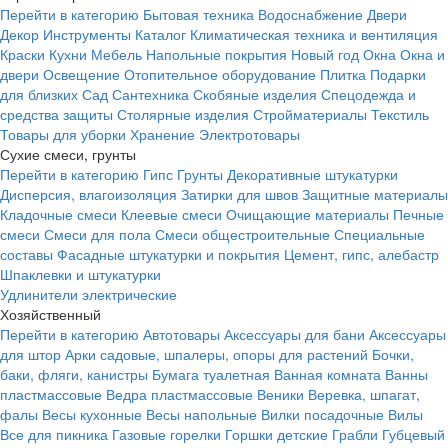
Перейти в категорию
Бытовая техника
Водоснабжение
Двери
Декор
Инструменты
Каталог
Климатическая техника и вентиляция
Краски
Кухни
Мебель
Напольные покрытия
Новый год
Окна
Окна и
двери
Освещение
Отопительное оборудование
Плитка
Подарки
для близких
Сад
Сантехника
Скобяные изделия
Спецодежда и
средства защиты
Столярные изделия
Стройматериалы
Текстиль
Товары для уборки
Хранение
Электротовары
Сухие смеси, грунты
Перейти в категорию
Гипс
Грунты
Декоративные штукатурки
Дисперсия, влагоизоляция
Затирки для швов
Защитные материалы
Кладочные смеси
Клеевые смеси
Очищающие материалы
Печные
смеси
Смеси для пола
Смеси общестроительные
Специальные
составы
Фасадные штукатурки и покрытия
Цемент, гипс, алебастр
Шпаклевки и штукатурки
Удлинители электрические
Хозяйственный
Перейти в категорию
Автотовары
Аксессуары для бани
Аксессуары
для штор
Арки садовые, шпалеры, опоры для растений
Бочки,
баки, фляги, канистры
Бумага туалетная
Ванная комната
Ванны
пластмассовые
Ведра пластмассовые
Веники
Веревка, шпагат,
фалы
Весы кухонные
Весы напольные
Вилки посадочные
Вилы
Все для пикника
Газовые горелки
Горшки детские
Грабли
Губцевый