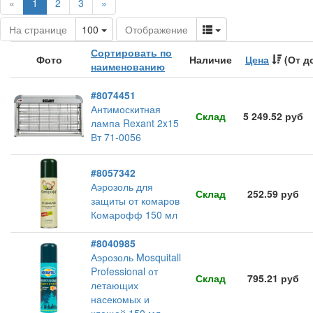
(current)
«
1
2
3
»
Toggle Dropdown
Toggle Dropdown
На странице
100
Отображение
Сортировать по
Фото
Наличие
Цена
(От д
наименованию
#8074451
Антимоскитная
Склад
5 249.52 руб
лампа Rexant 2x15
Вт 71-0056
#8057342
Аэрозоль для
Склад
252.59 руб
защиты от комаров
Комарофф 150 мл
#8040985
Аэрозоль Mosquitall
Professional от
Склад
795.21 руб
летающих
насекомых и