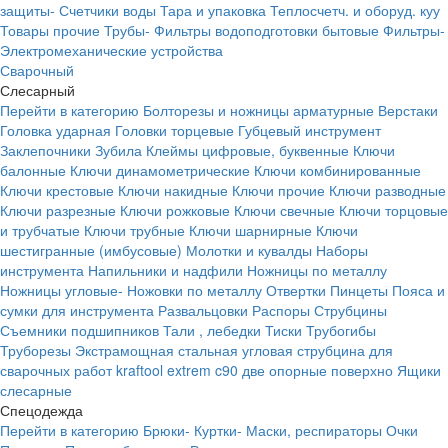
защиты-
Счетчики воды
Тара и упаковка
Теплосчетч. и оборуд. куу
Товары прочие
Трубы-
Фильтры водоподготовки бытовые
Фильтры-
Электромеханические устройства
Сварочный
Слесарный
Перейти в категорию
Болторезы и ножницы арматурные
Верстаки
Головка ударная
Головки торцевые
Губцевый инструмент
Заклепочники
Зубила
Клеймы цифровые, буквенные
Ключи
балонные
Ключи динамометрические
Ключи комбинированные
Ключи крестовые
Ключи накидные
Ключи прочие
Ключи разводные
Ключи разрезные
Ключи рожковые
Ключи свечные
Ключи торцовые
и трубчатые
Ключи трубные
Ключи шарнирные
Ключи
шестигранные (имбусовые)
Молотки и кувалды
Наборы
инструмента
Напильники и надфили
Ножницы по металлу
Ножницы угловые-
Ножовки по металлу
Отвертки
Пинцеты
Пояса и
сумки для инструмента
Развальцовки
Распоры
Струбцины
Съемники подшипников
Тали , лебедки
Тиски
Трубогибы
Труборезы
Экстрамощная стальная угловая струбцина для
сварочных работ kraftool extrem c90 две опорные поверхно
Ящики
слесарные
Спецодежда
Перейти в категорию
Брюки-
Куртки-
Маски, респираторы
Очки