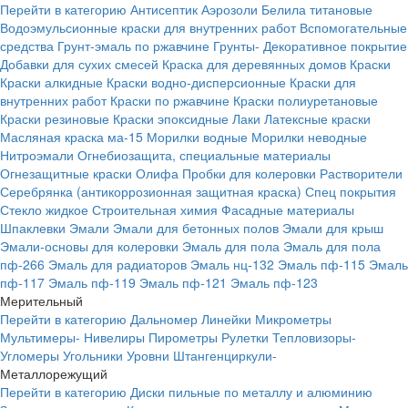
Перейти в категорию
Антисептик
Аэрозоли
Белила титановые
Водоэмульсионные краски для внутренних работ
Вспомогательные
средства
Грунт-эмаль по ржавчине
Грунты-
Декоративное покрытие
Добавки для сухих смесей
Краска для деревянных домов
Краски
Краски алкидные
Краски водно-дисперсионные
Краски для
внутренних работ
Краски по ржавчине
Краски полиуретановые
Краски резиновые
Краски эпоксидные
Лаки
Латексные краски
Масляная краска ма-15
Морилки водные
Морилки неводные
Нитроэмали
Огнебиозащита, специальные материалы
Огнезащитные краски
Олифа
Пробки для колеровки
Растворители
Серебрянка (антикоррозионная защитная краска)
Спец покрытия
Стекло жидкое
Строительная химия
Фасадные материалы
Шпаклевки
Эмали
Эмали для бетонных полов
Эмали для крыш
Эмали-основы для колеровки
Эмаль для пола
Эмаль для пола
пф-266
Эмаль для радиаторов
Эмаль нц-132
Эмаль пф-115
Эмаль
пф-117
Эмаль пф-119
Эмаль пф-121
Эмаль пф-123
Мерительный
Перейти в категорию
Дальномер
Линейки
Микрометры
Мультимеры-
Нивелиры
Пирометры
Рулетки
Тепловизоры-
Угломеры
Угольники
Уровни
Штангенциркули-
Металлорежущий
Перейти в категорию
Диски пильные по металлу и алюминию