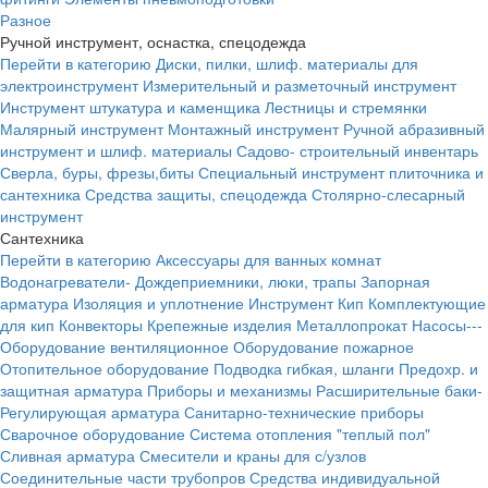
Разное
Ручной инструмент, оснастка, спецодежда
Перейти в категорию
Диски, пилки, шлиф. материалы для
электроинструмент
Измерительный и разметочный инструмент
Инструмент штукатура и каменщика
Лестницы и стремянки
Малярный инструмент
Монтажный инструмент
Ручной абразивный
инструмент и шлиф. материалы
Садово- строительный инвентарь
Сверла, буры, фрезы,биты
Специальный инструмент плиточника и
сантехника
Средства защиты, спецодежда
Столярно-слесарный
инструмент
Сантехника
Перейти в категорию
Аксессуары для ванных комнат
Водонагреватели-
Дождеприемники, люки, трапы
Запорная
арматура
Изоляция и уплотнение
Инструмент
Кип
Комплектующие
для кип
Конвекторы
Крепежные изделия
Металлопрокат
Насосы---
Оборудование вентиляционное
Оборудование пожарное
Отопительное оборудование
Подводка гибкая, шланги
Предохр. и
защитная арматура
Приборы и механизмы
Расширительные баки-
Регулирующая арматура
Санитарно-технические приборы
Сварочное оборудование
Система отопления "теплый пол"
Сливная арматура
Смесители и краны для с/узлов
Соединительные части трубопров
Средства индивидуальной