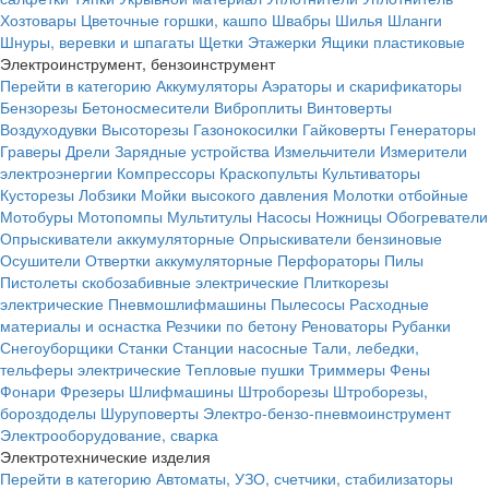
Хозтовары
Цветочные горшки, кашпо
Швабры
Шилья
Шланги
Шнуры, веревки и шпагаты
Щетки
Этажерки
Ящики пластиковые
Электроинструмент, бензоинструмент
Перейти в категорию
Аккумуляторы
Аэраторы и скарификаторы
Бензорезы
Бетоносмесители
Виброплиты
Винтоверты
Воздуходувки
Высоторезы
Газонокосилки
Гайковерты
Генераторы
Граверы
Дрели
Зарядные устройства
Измельчители
Измерители
электроэнергии
Компрессоры
Краскопульты
Культиваторы
Кусторезы
Лобзики
Мойки высокого давления
Молотки отбойные
Мотобуры
Мотопомпы
Мультитулы
Насосы
Ножницы
Обогреватели
Опрыскиватели аккумуляторные
Опрыскиватели бензиновые
Осушители
Отвертки аккумуляторные
Перфораторы
Пилы
Пистолеты скобозабивные электрические
Плиткорезы
электрические
Пневмошлифмашины
Пылесосы
Расходные
материалы и оснастка
Резчики по бетону
Реноваторы
Рубанки
Снегоуборщики
Станки
Станции насосные
Тали, лебедки,
тельферы электрические
Тепловые пушки
Триммеры
Фены
Фонари
Фрезеры
Шлифмашины
Штроборезы
Штроборезы,
бороздоделы
Шуруповерты
Электро-бензо-пневмоинструмент
Электрооборудование, сварка
Электротехнические изделия
Перейти в категорию
Автоматы, УЗО, счетчики, стабилизаторы