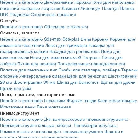
Перейти в категорию
Декоративные порожки
Клеи для напольных
покрытий
Ковровые покрытия
Ламинат
Линолеум
Плинтус
Плитка
ПВХ
Подложка
Спортивные покрытия
Опалубка
Перейти в категорию
Объемная стойка хси
Оснастка, запчасти
Перейти в категорию
Sds-max
Sds-plus
Биты
Коронки
Коронки для
алмазного сверления
Леска для триммера
Насадки для
гравировальных машин
Насадки для реноватора
Ножи для
газонокосилок
Ножи для измельчителей
Патроны
Пилки для
лобзика
Пилки для ножовки
Полировальные принадлежности
Полотна для ленточных пил
Скобы для степлера, плайера
Тарелки
опорные
Универсальные смазки
Цепи для бензопил
Шестигранник
28 мм
Шестигранник 30 мм
Шины для бензопил-
Щетки для дрели
Щетки для ушм
Пены, герметики, клеи строительные
Перейти в категорию
Герметики
Жидкие гвозди
Клеи строительные
Монтажные пены
Пена монтажная
Пневмоинструмент
Перейти в категорию
Для компрессоров и пневмоинструмента-
Пневмоинструментальные наборы-
Пневмокраскопульты-
Ремкомплекты и оснастка для пневмоинструмента
Шланги и
фитинги
Элементы пневмоподготовки