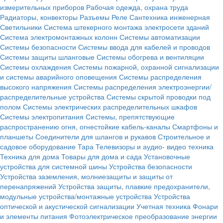
измерительных приборов
Рабочая одежда, охрана труда
Радиаторы, конвекторы
Разъемы
Реле
Сантехника инженерная
Светильники
Система штекерного монтажа электросети зданий
Система электромонтажных колонн
Системы автоматизации
Системы безопасности
Системы ввода для кабелей и проводов
Системы защиты шланговые
Системы обогрева и вентиляции
Системы охлаждения
Системы пожарной, охранной сигнализации
и системы аварийного оповещения
Системы распределения
высокого напряжения
Системы распределения электроэнергии/
распределительные устройства
Системы скрытой проводки под
полом
Системы электрических распределительных шкафов
Системы электропитания
Системы, препятствующие
распространению огня, огнестойкие кабель-каналы
Смартфоны и
планшеты
Соединители для шлангов и рукавов
Строительное и
садовое оборудование
Тара
Телевизоры и аудио- видео техника
Техника для дома
Товары для дома и сада
Установочные
устройства для системной шины
Устройства безопасности
Устройства заземления, молниезащиты и защиты от
перенапряжений
Устройства защиты, плавкие предохранители,
модульные устройства/монтажные устройства
Устройства
оптической и акустической сигнализации
Учетная техника
Фонари
и элементы питания
Фотоэлектрическое преобразование энергии