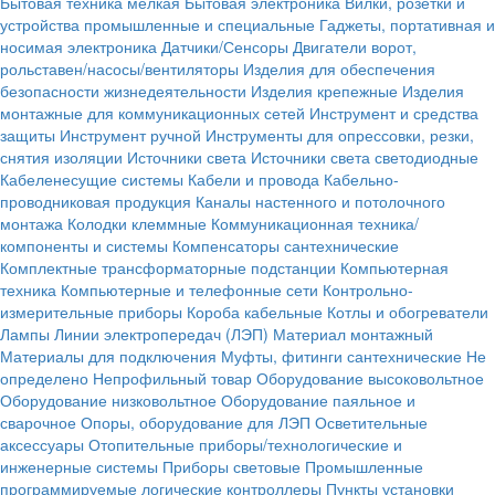
Бытовая техника мелкая
Бытовая электроника
Вилки, розетки и
устройства промышленные и специальные
Гаджеты, портативная и
носимая электроника
Датчики/Сенсоры
Двигатели ворот,
рольставен/насосы/вентиляторы
Изделия для обеспечения
безопасности жизнедеятельности
Изделия крепежные
Изделия
монтажные для коммуникационных сетей
Инструмент и средства
защиты
Инструмент ручной
Инструменты для опрессовки, резки,
снятия изоляции
Источники света
Источники света светодиодные
Кабеленесущие системы
Кабели и провода
Кабельно-
проводниковая продукция
Каналы настенного и потолочного
монтажа
Колодки клеммные
Коммуникационная техника/
компоненты и системы
Компенсаторы сантехнические
Комплектные трансформаторные подстанции
Компьютерная
техника
Компьютерные и телефонные сети
Контрольно-
измерительные приборы
Короба кабельные
Котлы и обогреватели
Лампы
Линии электропередач (ЛЭП)
Материал монтажный
Материалы для подключения
Муфты, фитинги сантехнические
Не
определено
Непрофильный товар
Оборудование высоковольтное
Оборудование низковольтное
Оборудование паяльное и
сварочное
Опоры, оборудование для ЛЭП
Осветительные
аксессуары
Отопительные приборы/технологические и
инженерные системы
Приборы световые
Промышленные
программируемые логические контроллеры
Пункты установки