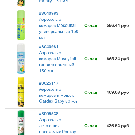
Family, 150 мл
#8040983
Аэрозоль от
комаров Mosquitall
Склад
586.44 руб
универсальный 150
мл
#8040981
Аэрозоль от
комаров Mosqyitall
Склад
665.34 руб
гипоаллергенный
150 мл
#8025117
Аэрозоль от
Склад
409.03 руб
комаров и мошек
Gardex Baby 80 мл
#8005538
Аэрозоль от
летающих
Склад
436.54 руб
насекомых Раптор,