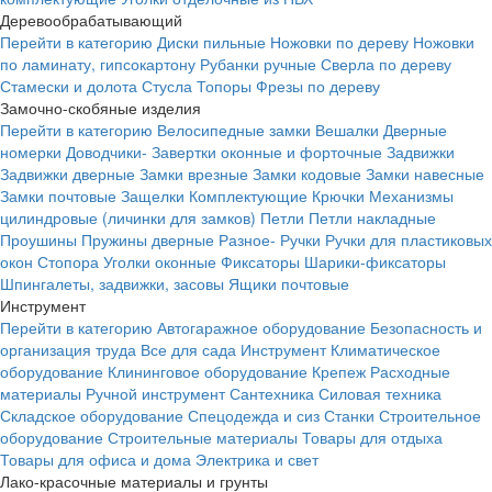
Деревообрабатывающий
Перейти в категорию
Диски пильные
Ножовки по дереву
Ножовки
по ламинату, гипсокартону
Рубанки ручные
Сверла по дереву
Стамески и долота
Стусла
Топоры
Фрезы по дереву
Замочно-скобяные изделия
Перейти в категорию
Велосипедные замки
Вешалки
Дверные
номерки
Доводчики-
Завертки оконные и форточные
Задвижки
Задвижки дверные
Замки врезные
Замки кодовые
Замки навесные
Замки почтовые
Защелки
Комплектующие
Крючки
Механизмы
цилиндровые (личинки для замков)
Петли
Петли накладные
Проушины
Пружины дверные
Разное-
Ручки
Ручки для пластиковых
окон
Стопора
Уголки оконные
Фиксаторы
Шарики-фиксаторы
Шпингалеты, задвижки, засовы
Ящики почтовые
Инструмент
Перейти в категорию
Автогаражное оборудование
Безопасность и
организация труда
Все для сада
Инструмент
Климатическое
оборудование
Клининговое оборудование
Крепеж
Расходные
материалы
Ручной инструмент
Сантехника
Силовая техника
Складское оборудование
Спецодежда и сиз
Станки
Строительное
оборудование
Строительные материалы
Товары для отдыха
Товары для офиса и дома
Электрика и свет
Лако-красочные материалы и грунты