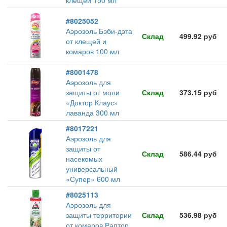
клещей 150 мл
#8025052
Аэрозоль Бэби-дэта
Склад
499.92 руб
от клещей и
комаров 100 мл
#8001478
Аэрозоль для
защиты от моли
Склад
373.15 руб
«Доктор Клаус»
лаванда 300 мл
#8017221
Аэрозоль для
защиты от
Склад
586.44 руб
насекомых
универсальный
«Супер» 600 мл
#8025113
Аэрозоль для
защиты территории
Склад
536.98 руб
от комаров Раптор