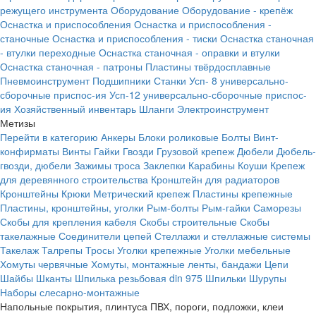
режущего инструмента
Оборудование
Оборудование - крепёж
Оснастка и приспособления
Оснастка и приспособления -
станочные
Оснастка и приспособления - тиски
Оснастка станочная
- втулки переходные
Оснастка станочная - оправки и втулки
Оснастка станочная - патроны
Пластины твёрдосплавные
Пневмоинструмент
Подшипники
Станки
Усп- 8 универсально-
сборочные приспос-ия
Усп-12 универсально-сборочные приспос-
ия
Хозяйственный инвентарь
Шланги
Электроинструмент
Метизы
Перейти в категорию
Анкеры
Блоки роликовые
Болты
Винт-
конфирматы
Винты
Гайки
Гвозди
Грузовой крепеж
Дюбели
Дюбель-
гвозди, дюбели
Зажимы троса
Заклепки
Карабины
Коуши
Крепеж
для деревянного строительства
Кронштейн для радиаторов
Кронштейны
Крюки
Метрический крепеж
Пластины крепежные
Пластины, кронштейны, уголки
Рым-болты
Рым-гайки
Саморезы
Скобы для крепления кабеля
Скобы строительные
Скобы
такелажные
Соединители цепей
Стеллажи и стеллажные системы
Такелаж
Талрепы
Тросы
Уголки крепежные
Уголки мебельные
Хомуты червячные
Хомуты, монтажные ленты, бандажи
Цепи
Шайбы
Шканты
Шпилька резьбовая din 975
Шпильки
Шурупы
Наборы слесарно-монтажные
Напольные покрытия, плинтуса ПВХ, пороги, подложки, клеи