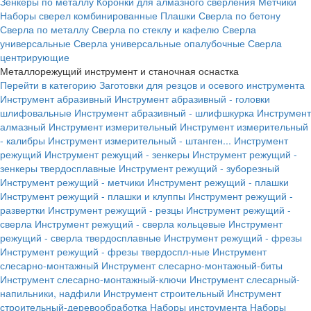
Зенкеры по металлу
Коронки для алмазного сверления
Метчики
Наборы сверел комбинированные
Плашки
Сверла по бетону
Сверла по металлу
Сверла по стеклу и кафелю
Сверла
универсальные
Сверла универсальные опалубочные
Сверла
центрирующие
Металлорежущий инструмент и станочная оснастка
Перейти в категорию
Заготовки для резцов и осевого инструмента
Инструмент абразивный
Инструмент абразивный - головки
шлифовальные
Инструмент абразивный - шлифшкурка
Инструмент
алмазный
Инструмент измерительный
Инструмент измерительный
- калибры
Инструмент измерительный - штанген...
Инструмент
режущий
Инструмент режущий - зенкеры
Инструмент режущий -
зенкеры твердосплавные
Инструмент режущий - зуборезный
Инструмент режущий - метчики
Инструмент режущий - плашки
Инструмент режущий - плашки и клуппы
Инструмент режущий -
развертки
Инструмент режущий - резцы
Инструмент режущий -
сверла
Инструмент режущий - сверла кольцевые
Инструмент
режущий - сверла твердосплавные
Инструмент режущий - фрезы
Инструмент режущий - фрезы твердоспл-ные
Инструмент
слесарно-монтажный
Инструмент слесарно-монтажный-биты
Инструмент слесарно-монтажный-ключи
Инструмент слесарный-
напильники, надфили
Инструмент строительный
Инструмент
строительный-деревообработка
Наборы инструмента
Наборы