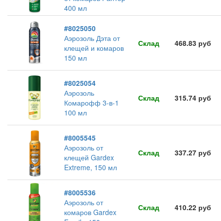
400 мл
#8025050
Аэрозоль Дэта от
Склад
468.83 руб
клещей и комаров
150 мл
#8025054
Аэрозоль
Склад
315.74 руб
Комарофф 3-в-1
100 мл
#8005545
Аэрозоль от
Склад
337.27 руб
клещей Gardex
Extreme, 150 мл
#8005536
Аэрозоль от
Склад
410.22 руб
комаров Gardex