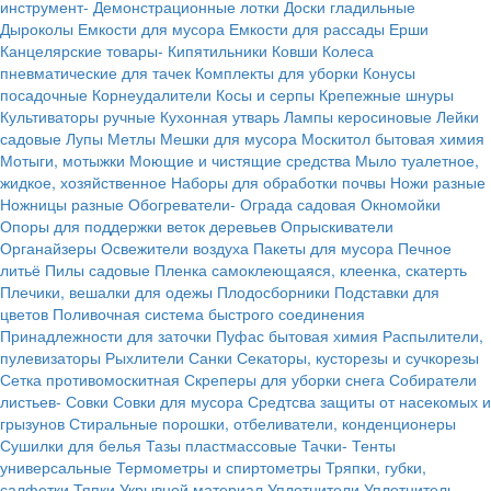
инструмент-
Демонстрационные лотки
Доски гладильные
Дыроколы
Емкости для мусора
Емкости для рассады
Ерши
Канцелярские товары-
Кипятильники
Ковши
Колеса
пневматические для тачек
Комплекты для уборки
Конусы
посадочные
Корнеудалители
Косы и серпы
Крепежные шнуры
Культиваторы ручные
Кухонная утварь
Лампы керосиновые
Лейки
садовые
Лупы
Метлы
Мешки для мусора
Москитол бытовая химия
Мотыги, мотыжки
Моющие и чистящие средства
Мыло туалетное,
жидкое, хозяйственное
Наборы для обработки почвы
Ножи разные
Ножницы разные
Обогреватели-
Ограда садовая
Окномойки
Опоры для поддержки веток деревьев
Опрыскиватели
Органайзеры
Освежители воздуха
Пакеты для мусора
Печное
литьё
Пилы садовые
Пленка самоклеющаяся, клеенка, скатерть
Плечики, вешалки для одежы
Плодосборники
Подставки для
цветов
Поливочная система быстрого соединения
Принадлежности для заточки
Пуфас бытовая химия
Распылители,
пулевизаторы
Рыхлители
Санки
Секаторы, кусторезы и сучкорезы
Сетка противомоскитная
Скреперы для уборки снега
Собиратели
листьев-
Совки
Совки для мусора
Средтсва защиты от насекомых и
грызунов
Стиральные порошки, отбеливатели, конденционеры
Сушилки для белья
Тазы пластмассовые
Тачки-
Тенты
универсальные
Термометры и спиртометры
Тряпки, губки,
салфетки
Тяпки
Укрывной материал
Уплотнители
Уплотнитель