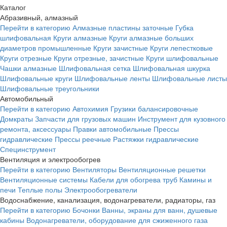
Каталог
Абразивный, алмазный
Перейти в категорию
Алмазные пластины заточные
Губка
шлифовальная
Круги алмазные
Круги алмазные больших
диаметров промышленные
Круги зачистные
Круги лепестковые
Круги отрезные
Круги отрезные, зачистные
Круги шлифовальные
Чашки алмазные
Шлифовальная сетка
Шлифовальная шкурка
Шлифовальные круги
Шлифовальные ленты
Шлифовальные листы
Шлифовальные треугольники
Автомобильный
Перейти в категорию
Автохимия
Грузики балансировочные
Домкраты
Запчасти для грузовых машин
Инструмент для кузовного
ремонта, аксессуары
Правки автомобильные
Прессы
гидравлические
Прессы реечные
Растяжки гидравлические
Специнструмент
Вентиляция и электрообогрев
Перейти в категорию
Вентиляторы
Вентиляционные решетки
Вентиляционные системы
Кабели для обогрева труб
Камины и
печи
Теплые полы
Электрообогреватели
Водоснабжение, канализация, водонагреватели, радиаторы, газ
Перейти в категорию
Бочонки
Ванны, экраны для ванн, душевые
кабины
Водонагреватели, оборудование для сжиженного газа