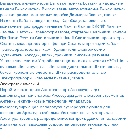
Батарейки, аккумуляторы
Бытовая техника
Вставки и накладные
панели
Выключатели
Выключатели автоматические
Выключатели,
розетки, рамки, монтажные коробки
Диммеры
Звонки, кнопки
Изолента
Кабель, шнур, провод
Коробки установочные,
монтажные, распределительные
Лампы
Лампы ledcraft
Лампы-
Лампы-
Патроны, трансформаторы, стартеры
Паяльники
Припой
Пробники
Розетки
Светильники ledcraft
Светильники, прожекторы
Светильники, прожекторы, фонари
Системы прокладки кабеля
Трансформаторы для ламп
Удлинители электрические-
Удлинители, колодки, вилки, тройники, силовые разъемы
Управление светом
Устройства защитного отключения (УЗО)
Шины
нулевые
Шины нулевые-
Шины соединительные
Щитки, ящики,
боксы, крепежные элементы
Щиты распределительные
Электроприборы
Элементы питания, звонки
Электротехнический
Перейти в категорию
Автотранспорт
Аксессуары для
канализационной системы
Аксессуары для электроинструментов
Антенны и спутниковые технологии
Аппаратура
пускорегулирующая
Аппаратура пускорегулирующая для
освещения
Арматура кабельная/изоляционные материалы
Арматура трубная, распределение, контроль давления
Батарейки,
аккумуляторы, зарядные устройства
Бытовая техника крупная