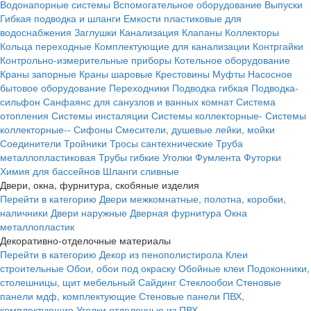
Водонапорные системы
Вспомогательное оборудование
Выпуски
Гибкая подводка и шланги
Емкости пластиковые для
водоснабжения
Заглушки
Канализация
Клапаны
Коллекторы
Кольца переходные
Комплектующие для канализации
Контргайки
Контрольно-измерительные приборы
Котельное оборудование
Краны запорные
Краны шаровые
Крестовины
Муфты
Насосное
бытовое оборудование
Переходники
Подводка гибкая
Подводка-
сильфон
Санфаянс для санузлов и ванных комнат
Система
отопления
Системы инсталяции
Системы коллекторные-
Системы
коллекторные--
Сифоны
Смесители, душевые лейки, мойки
Соединители
Тройники
Тросы сантехнические
Труба
металлопластиковая
Трубы гибкие
Уголки
Фумлента
Футорки
Химия для бассейнов
Шланги сливные
Двери, окна, фурнитура, скобяные изделия
Перейти в категорию
Двери межкомнатные, полотна, коробки,
наличники
Двери наружные
Дверная фурнитура
Окна
металлопластик
Декоративно-отделочные материалы
Перейти в категорию
Декор из пенополистирола
Клеи
строительные
Обои, обои под окраску
Обойные клеи
Подоконники,
столешницы, щит мебельный
Сайдинг
Стеклообои
Стеновые
панели мдф, комплектующие
Стеновые панели ПВХ,
комплектующие
Уголки отделочные из ПВХ