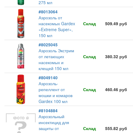
275 мл
#8013064
Аэрозоль от
насекомых Gardex
Склад
509.49 руб
«Extreme Super»,
150 мл
#8025045
Аэрозоль Экстрим
от летающих
Склад
380.32 руб
насекомых и
клещей 150 мл
#8049140
Аэрозоль-
репеллент от
Склад
460.46 руб
мошки и комаров
Gardex 100 мл
#8104884
Аэрозольный
инсектицид для
защиты от
Склад
555.82 руб