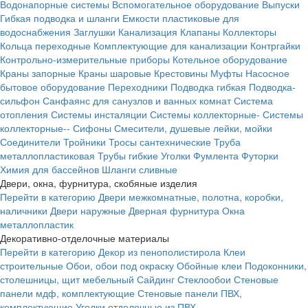
Водонапорные системы
Вспомогательное оборудование
Выпуски
Гибкая подводка и шланги
Емкости пластиковые для
водоснабжения
Заглушки
Канализация
Клапаны
Коллекторы
Кольца переходные
Комплектующие для канализации
Контргайки
Контрольно-измерительные приборы
Котельное оборудование
Краны запорные
Краны шаровые
Крестовины
Муфты
Насосное
бытовое оборудование
Переходники
Подводка гибкая
Подводка-
сильфон
Санфаянс для санузлов и ванных комнат
Система
отопления
Системы инсталяции
Системы коллекторные-
Системы
коллекторные--
Сифоны
Смесители, душевые лейки, мойки
Соединители
Тройники
Тросы сантехнические
Труба
металлопластиковая
Трубы гибкие
Уголки
Фумлента
Футорки
Химия для бассейнов
Шланги сливные
Двери, окна, фурнитура, скобяные изделия
Перейти в категорию
Двери межкомнатные, полотна, коробки,
наличники
Двери наружные
Дверная фурнитура
Окна
металлопластик
Декоративно-отделочные материалы
Перейти в категорию
Декор из пенополистирола
Клеи
строительные
Обои, обои под окраску
Обойные клеи
Подоконники,
столешницы, щит мебельный
Сайдинг
Стеклообои
Стеновые
панели мдф, комплектующие
Стеновые панели ПВХ,
комплектующие
Уголки отделочные из ПВХ