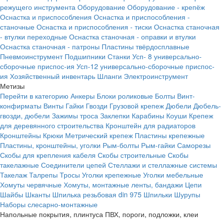
режущего инструмента
Оборудование
Оборудование - крепёж
Оснастка и приспособления
Оснастка и приспособления -
станочные
Оснастка и приспособления - тиски
Оснастка станочная
- втулки переходные
Оснастка станочная - оправки и втулки
Оснастка станочная - патроны
Пластины твёрдосплавные
Пневмоинструмент
Подшипники
Станки
Усп- 8 универсально-
сборочные приспос-ия
Усп-12 универсально-сборочные приспос-
ия
Хозяйственный инвентарь
Шланги
Электроинструмент
Метизы
Перейти в категорию
Анкеры
Блоки роликовые
Болты
Винт-
конфирматы
Винты
Гайки
Гвозди
Грузовой крепеж
Дюбели
Дюбель-
гвозди, дюбели
Зажимы троса
Заклепки
Карабины
Коуши
Крепеж
для деревянного строительства
Кронштейн для радиаторов
Кронштейны
Крюки
Метрический крепеж
Пластины крепежные
Пластины, кронштейны, уголки
Рым-болты
Рым-гайки
Саморезы
Скобы для крепления кабеля
Скобы строительные
Скобы
такелажные
Соединители цепей
Стеллажи и стеллажные системы
Такелаж
Талрепы
Тросы
Уголки крепежные
Уголки мебельные
Хомуты червячные
Хомуты, монтажные ленты, бандажи
Цепи
Шайбы
Шканты
Шпилька резьбовая din 975
Шпильки
Шурупы
Наборы слесарно-монтажные
Напольные покрытия, плинтуса ПВХ, пороги, подложки, клеи