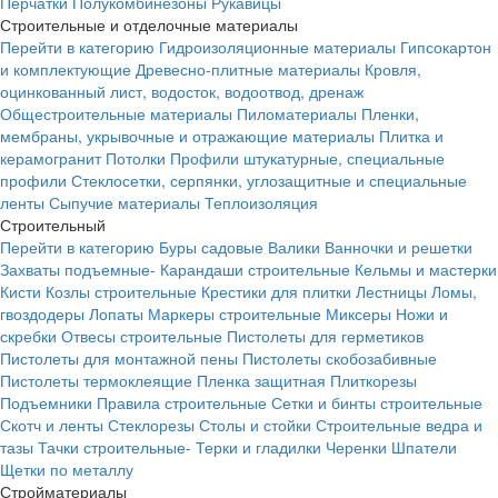
Перчатки
Полукомбинезоны
Рукавицы
Строительные и отделочные материалы
Перейти в категорию
Гидроизоляционные материалы
Гипсокартон
и комплектующие
Древесно-плитные материалы
Кровля,
оцинкованный лист, водосток, водоотвод, дренаж
Общестроительные материалы
Пиломатериалы
Пленки,
мембраны, укрывочные и отражающие материалы
Плитка и
керамогранит
Потолки
Профили штукатурные, специальные
профили
Стеклосетки, серпянки, углозащитные и специальные
ленты
Сыпучие материалы
Теплоизоляция
Строительный
Перейти в категорию
Буры садовые
Валики
Ванночки и решетки
Захваты подъемные-
Карандаши строительные
Кельмы и мастерки
Кисти
Козлы строительные
Крестики для плитки
Лестницы
Ломы,
гвоздодеры
Лопаты
Маркеры строительные
Миксеры
Ножи и
скребки
Отвесы строительные
Пистолеты для герметиков
Пистолеты для монтажной пены
Пистолеты скобозабивные
Пистолеты термоклеящие
Пленка защитная
Плиткорезы
Подъемники
Правила строительные
Сетки и бинты строительные
Скотч и ленты
Стеклорезы
Столы и стойки
Строительные ведра и
тазы
Тачки строительные-
Терки и гладилки
Черенки
Шпатели
Щетки по металлу
Стройматериалы