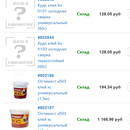
Кудо клей ku-
h101 холодная
Склад
128.05 руб
сварка
универсальный
(60г)
#852844
Кудо клей ku-
h103 холодная
Склад
128.05 руб
сварка
термостойкий
(60г)
#852186
Оптимист к503
клей кс
Склад
194.34 руб
универсальный
(1,5кг)
#852187
Оптимист к503
клей кс
Склад
1 168.96 руб
универсальный