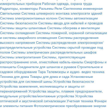
измерительных приборов
Рабочая одежда, охрана труда
Радиаторы, конвекторы
Разъемы
Реле
Сантехника инженерная
Светильники
Система штекерного монтажа электросети зданий
Система электромонтажных колонн
Системы автоматизации
Системы безопасности
Системы ввода для кабелей и проводов
Системы защиты шланговые
Системы обогрева и вентиляции
Системы охлаждения
Системы пожарной, охранной сигнализации
и системы аварийного оповещения
Системы распределения
высокого напряжения
Системы распределения электроэнергии/
распределительные устройства
Системы скрытой проводки под
полом
Системы электрических распределительных шкафов
Системы электропитания
Системы, препятствующие
распространению огня, огнестойкие кабель-каналы
Смартфоны и
планшеты
Соединители для шлангов и рукавов
Строительное и
садовое оборудование
Тара
Телевизоры и аудио- видео техника
Техника для дома
Товары для дома и сада
Установочные
устройства для системной шины
Устройства безопасности
Устройства заземления, молниезащиты и защиты от
перенапряжений
Устройства защиты, плавкие предохранители,
модульные устройства/монтажные устройства
Устройства
оптической и акустической сигнализации
Учетная техника
Фонари
и элементы питания
Фотоэлектрическое преобразование энергии