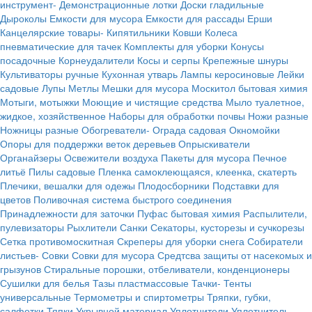
инструмент-
Демонстрационные лотки
Доски гладильные
Дыроколы
Емкости для мусора
Емкости для рассады
Ерши
Канцелярские товары-
Кипятильники
Ковши
Колеса
пневматические для тачек
Комплекты для уборки
Конусы
посадочные
Корнеудалители
Косы и серпы
Крепежные шнуры
Культиваторы ручные
Кухонная утварь
Лампы керосиновые
Лейки
садовые
Лупы
Метлы
Мешки для мусора
Москитол бытовая химия
Мотыги, мотыжки
Моющие и чистящие средства
Мыло туалетное,
жидкое, хозяйственное
Наборы для обработки почвы
Ножи разные
Ножницы разные
Обогреватели-
Ограда садовая
Окномойки
Опоры для поддержки веток деревьев
Опрыскиватели
Органайзеры
Освежители воздуха
Пакеты для мусора
Печное
литьё
Пилы садовые
Пленка самоклеющаяся, клеенка, скатерть
Плечики, вешалки для одежы
Плодосборники
Подставки для
цветов
Поливочная система быстрого соединения
Принадлежности для заточки
Пуфас бытовая химия
Распылители,
пулевизаторы
Рыхлители
Санки
Секаторы, кусторезы и сучкорезы
Сетка противомоскитная
Скреперы для уборки снега
Собиратели
листьев-
Совки
Совки для мусора
Средтсва защиты от насекомых и
грызунов
Стиральные порошки, отбеливатели, конденционеры
Сушилки для белья
Тазы пластмассовые
Тачки-
Тенты
универсальные
Термометры и спиртометры
Тряпки, губки,
салфетки
Тяпки
Укрывной материал
Уплотнители
Уплотнитель