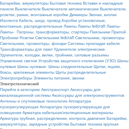
Батарейки, аккумуляторы
Бытовая техника
Вставки и накладные
панели
Выключатели
Выключатели автоматические
Выключатели,
розетки, рамки, монтажные коробки
Диммеры
Звонки, кнопки
Изолента
Кабель, шнур, провод
Коробки установочные,
монтажные, распределительные
Лампы
Лампы ledcraft
Лампы-
Лампы-
Патроны, трансформаторы, стартеры
Паяльники
Припой
Пробники
Розетки
Светильники ledcraft
Светильники, прожекторы
Светильники, прожекторы, фонари
Системы прокладки кабеля
Трансформаторы для ламп
Удлинители электрические-
Удлинители, колодки, вилки, тройники, силовые разъемы
Управление светом
Устройства защитного отключения (УЗО)
Шины
нулевые
Шины нулевые-
Шины соединительные
Щитки, ящики,
боксы, крепежные элементы
Щиты распределительные
Электроприборы
Элементы питания, звонки
Электротехнический
Перейти в категорию
Автотранспорт
Аксессуары для
канализационной системы
Аксессуары для электроинструментов
Антенны и спутниковые технологии
Аппаратура
пускорегулирующая
Аппаратура пускорегулирующая для
освещения
Арматура кабельная/изоляционные материалы
Арматура трубная, распределение, контроль давления
Батарейки,
аккумуляторы, зарядные устройства
Бытовая техника крупная