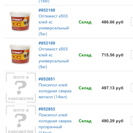
(18кг)
#852188
Оптимист к503
клей кс
Склад
486.66 руб
универсальный
(5кг)
#852189
Оптимист к503
клей кс
Склад
715.56 руб
универсальный
(9кг)
#852851
Поксипол клей
Склад
497.13 руб
холодная сварка
металл (14мл)
#852852
Поксипол клей
холодная сварка
Склад
490.29 руб
прозрачный
(14мл)