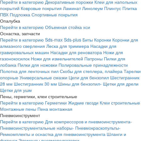
Перейти в категорию
Декоративные порожки
Клеи для напольных
покрытий
Ковровые покрытия
Ламинат
Линолеум
Плинтус
Плитка
ПВХ
Подложка
Спортивные покрытия
Опалубка
Перейти в категорию
Объемная стойка хси
Оснастка, запчасти
Перейти в категорию
Sds-max
Sds-plus
Биты
Коронки
Коронки для
алмазного сверления
Леска для триммера
Насадки для
гравировальных машин
Насадки для реноватора
Ножи для
газонокосилок
Ножи для измельчителей
Патроны
Пилки для
лобзика
Пилки для ножовки
Полировальные принадлежности
Полотна для ленточных пил
Скобы для степлера, плайера
Тарелки
опорные
Универсальные смазки
Цепи для бензопил
Шестигранник
28 мм
Шестигранник 30 мм
Шины для бензопил-
Щетки для дрели
Щетки для ушм
Пены, герметики, клеи строительные
Перейти в категорию
Герметики
Жидкие гвозди
Клеи строительные
Монтажные пены
Пена монтажная
Пневмоинструмент
Перейти в категорию
Для компрессоров и пневмоинструмента-
Пневмоинструментальные наборы-
Пневмокраскопульты-
Ремкомплекты и оснастка для пневмоинструмента
Шланги и
фитинги
Элементы пневмоподготовки