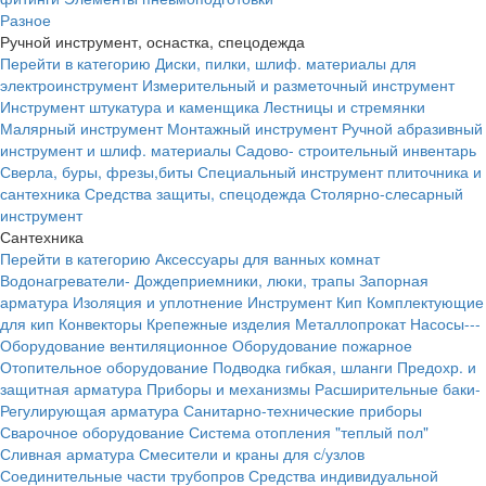
Разное
Ручной инструмент, оснастка, спецодежда
Перейти в категорию
Диски, пилки, шлиф. материалы для
электроинструмент
Измерительный и разметочный инструмент
Инструмент штукатура и каменщика
Лестницы и стремянки
Малярный инструмент
Монтажный инструмент
Ручной абразивный
инструмент и шлиф. материалы
Садово- строительный инвентарь
Сверла, буры, фрезы,биты
Специальный инструмент плиточника и
сантехника
Средства защиты, спецодежда
Столярно-слесарный
инструмент
Сантехника
Перейти в категорию
Аксессуары для ванных комнат
Водонагреватели-
Дождеприемники, люки, трапы
Запорная
арматура
Изоляция и уплотнение
Инструмент
Кип
Комплектующие
для кип
Конвекторы
Крепежные изделия
Металлопрокат
Насосы---
Оборудование вентиляционное
Оборудование пожарное
Отопительное оборудование
Подводка гибкая, шланги
Предохр. и
защитная арматура
Приборы и механизмы
Расширительные баки-
Регулирующая арматура
Санитарно-технические приборы
Сварочное оборудование
Система отопления "теплый пол"
Сливная арматура
Смесители и краны для с/узлов
Соединительные части трубопров
Средства индивидуальной