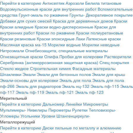
Перейти в категорию
Антисептик
Аэрозоли
Белила титановые
Водоэмульсионные краски для внутренних работ
Вспомогательные
средства
Грунт-эмаль по ржавчине
Грунты-
Декоративное покрытие
Добавки для сухих смесей
Краска для деревянных домов
Краски
Краски алкидные
Краски водно-дисперсионные
Краски для
внутренних работ
Краски по ржавчине
Краски полиуретановые
Краски резиновые
Краски эпоксидные
Лаки
Латексные краски
Масляная краска ма-15
Морилки водные
Морилки неводные
Нитроэмали
Огнебиозащита, специальные материалы
Огнезащитные краски
Олифа
Пробки для колеровки
Растворители
Серебрянка (антикоррозионная защитная краска)
Спец покрытия
Стекло жидкое
Строительная химия
Фасадные материалы
Шпаклевки
Эмали
Эмали для бетонных полов
Эмали для крыш
Эмали-основы для колеровки
Эмаль для пола
Эмаль для пола
пф-266
Эмаль для радиаторов
Эмаль нц-132
Эмаль пф-115
Эмаль
пф-117
Эмаль пф-119
Эмаль пф-121
Эмаль пф-123
Мерительный
Перейти в категорию
Дальномер
Линейки
Микрометры
Мультимеры-
Нивелиры
Пирометры
Рулетки
Тепловизоры-
Угломеры
Угольники
Уровни
Штангенциркули-
Металлорежущий
Перейти в категорию
Диски пильные по металлу и алюминию