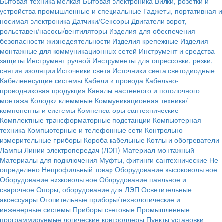
Бытовая техника мелкая
Бытовая электроника
Вилки, розетки и
устройства промышленные и специальные
Гаджеты, портативная и
носимая электроника
Датчики/Сенсоры
Двигатели ворот,
рольставен/насосы/вентиляторы
Изделия для обеспечения
безопасности жизнедеятельности
Изделия крепежные
Изделия
монтажные для коммуникационных сетей
Инструмент и средства
защиты
Инструмент ручной
Инструменты для опрессовки, резки,
снятия изоляции
Источники света
Источники света светодиодные
Кабеленесущие системы
Кабели и провода
Кабельно-
проводниковая продукция
Каналы настенного и потолочного
монтажа
Колодки клеммные
Коммуникационная техника/
компоненты и системы
Компенсаторы сантехнические
Комплектные трансформаторные подстанции
Компьютерная
техника
Компьютерные и телефонные сети
Контрольно-
измерительные приборы
Короба кабельные
Котлы и обогреватели
Лампы
Линии электропередач (ЛЭП)
Материал монтажный
Материалы для подключения
Муфты, фитинги сантехнические
Не
определено
Непрофильный товар
Оборудование высоковольтное
Оборудование низковольтное
Оборудование паяльное и
сварочное
Опоры, оборудование для ЛЭП
Осветительные
аксессуары
Отопительные приборы/технологические и
инженерные системы
Приборы световые
Промышленные
программируемые логические контроллеры
Пункты установки