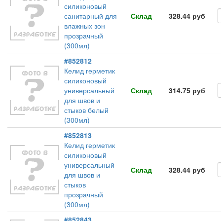
силиконовый
санитарный для
Склад
328.44 руб
влажных зон
прозрачный
(300мл)
#852812
Келид герметик
силиконовый
универсальный
Склад
314.75 руб
для швов и
стыков белый
(300мл)
#852813
Келид герметик
силиконовый
универсальный
Склад
328.44 руб
для швов и
стыков
прозрачный
(300мл)
#852843