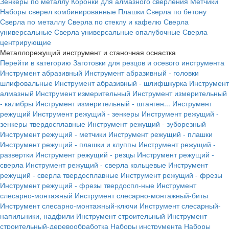
Зенкеры по металлу
Коронки для алмазного сверления
Метчики
Наборы сверел комбинированные
Плашки
Сверла по бетону
Сверла по металлу
Сверла по стеклу и кафелю
Сверла
универсальные
Сверла универсальные опалубочные
Сверла
центрирующие
Металлорежущий инструмент и станочная оснастка
Перейти в категорию
Заготовки для резцов и осевого инструмента
Инструмент абразивный
Инструмент абразивный - головки
шлифовальные
Инструмент абразивный - шлифшкурка
Инструмент
алмазный
Инструмент измерительный
Инструмент измерительный
- калибры
Инструмент измерительный - штанген...
Инструмент
режущий
Инструмент режущий - зенкеры
Инструмент режущий -
зенкеры твердосплавные
Инструмент режущий - зуборезный
Инструмент режущий - метчики
Инструмент режущий - плашки
Инструмент режущий - плашки и клуппы
Инструмент режущий -
развертки
Инструмент режущий - резцы
Инструмент режущий -
сверла
Инструмент режущий - сверла кольцевые
Инструмент
режущий - сверла твердосплавные
Инструмент режущий - фрезы
Инструмент режущий - фрезы твердоспл-ные
Инструмент
слесарно-монтажный
Инструмент слесарно-монтажный-биты
Инструмент слесарно-монтажный-ключи
Инструмент слесарный-
напильники, надфили
Инструмент строительный
Инструмент
строительный-деревообработка
Наборы инструмента
Наборы