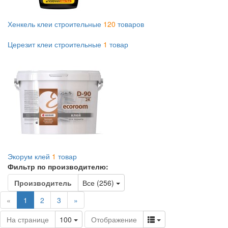
Хенкель клеи строительные
120
товаров
Церезит клеи строительные
1
товар
Экорум клей
1
товар
Фильтр по производителю:
Toggle Dropdown
Производитель
Все (256)
(current)
«
1
2
3
»
Toggle Dropdown
Toggle Dropdown
На странице
100
Отображение