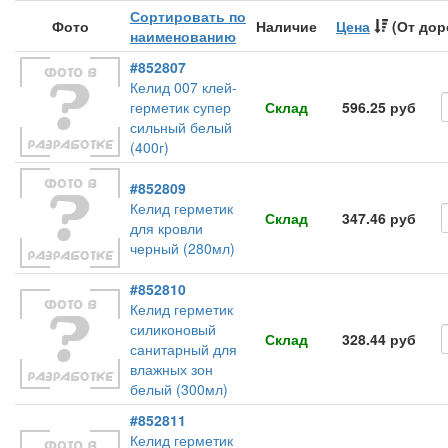
Сортировать по
Фото
Наличие
Цена
(От дор
наименованию
#852807
Келид 007 клей-
герметик супер
Склад
596.25 руб
сильный белый
(400г)
#852809
Келид герметик
Склад
347.46 руб
для кровли
черный (280мл)
#852810
Келид герметик
силиконовый
Склад
328.44 руб
санитарный для
влажных зон
белый (300мл)
#852811
Келид герметик