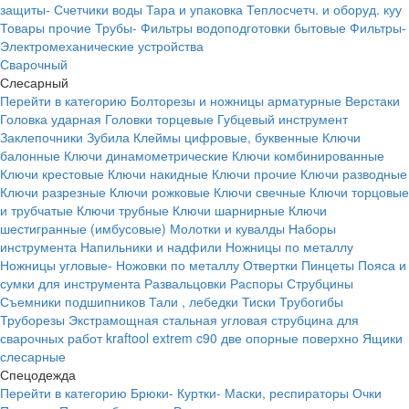
защиты-
Счетчики воды
Тара и упаковка
Теплосчетч. и оборуд. куу
Товары прочие
Трубы-
Фильтры водоподготовки бытовые
Фильтры-
Электромеханические устройства
Сварочный
Слесарный
Перейти в категорию
Болторезы и ножницы арматурные
Верстаки
Головка ударная
Головки торцевые
Губцевый инструмент
Заклепочники
Зубила
Клеймы цифровые, буквенные
Ключи
балонные
Ключи динамометрические
Ключи комбинированные
Ключи крестовые
Ключи накидные
Ключи прочие
Ключи разводные
Ключи разрезные
Ключи рожковые
Ключи свечные
Ключи торцовые
и трубчатые
Ключи трубные
Ключи шарнирные
Ключи
шестигранные (имбусовые)
Молотки и кувалды
Наборы
инструмента
Напильники и надфили
Ножницы по металлу
Ножницы угловые-
Ножовки по металлу
Отвертки
Пинцеты
Пояса и
сумки для инструмента
Развальцовки
Распоры
Струбцины
Съемники подшипников
Тали , лебедки
Тиски
Трубогибы
Труборезы
Экстрамощная стальная угловая струбцина для
сварочных работ kraftool extrem c90 две опорные поверхно
Ящики
слесарные
Спецодежда
Перейти в категорию
Брюки-
Куртки-
Маски, респираторы
Очки