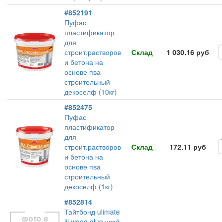
#852191
Пуфас
пластификатор
для
строит.растворов
Склад
1 030.16 руб
и бетона на
основе пва
строительный
декоселф (10кг)
#852475
Пуфас
пластификатор
для
строит.растворов
Склад
172.11 руб
и бетона на
основе пва
строительный
декоселф (1кг)
#852814
Тайтбонд ulimate
iii wood glue клей