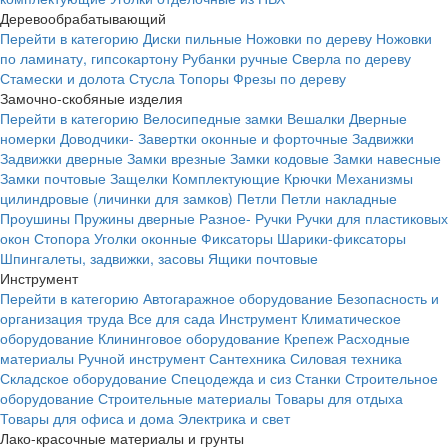
Деревообрабатывающий
Перейти в категорию
Диски пильные
Ножовки по дереву
Ножовки
по ламинату, гипсокартону
Рубанки ручные
Сверла по дереву
Стамески и долота
Стусла
Топоры
Фрезы по дереву
Замочно-скобяные изделия
Перейти в категорию
Велосипедные замки
Вешалки
Дверные
номерки
Доводчики-
Завертки оконные и форточные
Задвижки
Задвижки дверные
Замки врезные
Замки кодовые
Замки навесные
Замки почтовые
Защелки
Комплектующие
Крючки
Механизмы
цилиндровые (личинки для замков)
Петли
Петли накладные
Проушины
Пружины дверные
Разное-
Ручки
Ручки для пластиковых
окон
Стопора
Уголки оконные
Фиксаторы
Шарики-фиксаторы
Шпингалеты, задвижки, засовы
Ящики почтовые
Инструмент
Перейти в категорию
Автогаражное оборудование
Безопасность и
организация труда
Все для сада
Инструмент
Климатическое
оборудование
Клининговое оборудование
Крепеж
Расходные
материалы
Ручной инструмент
Сантехника
Силовая техника
Складское оборудование
Спецодежда и сиз
Станки
Строительное
оборудование
Строительные материалы
Товары для отдыха
Товары для офиса и дома
Электрика и свет
Лако-красочные материалы и грунты