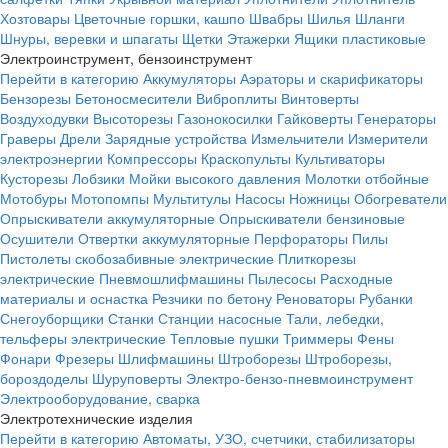
Хозтовары
Цветочные горшки, кашпо
Швабры
Шилья
Шланги
Шнуры, веревки и шпагаты
Щетки
Этажерки
Ящики пластиковые
Электроинструмент, бензоинструмент
Перейти в категорию
Аккумуляторы
Аэраторы и скарификаторы
Бензорезы
Бетоносмесители
Виброплиты
Винтоверты
Воздуходувки
Высоторезы
Газонокосилки
Гайковерты
Генераторы
Граверы
Дрели
Зарядные устройства
Измельчители
Измерители
электроэнергии
Компрессоры
Краскопульты
Культиваторы
Кусторезы
Лобзики
Мойки высокого давления
Молотки отбойные
Мотобуры
Мотопомпы
Мультитулы
Насосы
Ножницы
Обогреватели
Опрыскиватели аккумуляторные
Опрыскиватели бензиновые
Осушители
Отвертки аккумуляторные
Перфораторы
Пилы
Пистолеты скобозабивные электрические
Плиткорезы
электрические
Пневмошлифмашины
Пылесосы
Расходные
материалы и оснастка
Резчики по бетону
Реноваторы
Рубанки
Снегоуборщики
Станки
Станции насосные
Тали, лебедки,
тельферы электрические
Тепловые пушки
Триммеры
Фены
Фонари
Фрезеры
Шлифмашины
Штроборезы
Штроборезы,
бороздоделы
Шуруповерты
Электро-бензо-пневмоинструмент
Электрооборудование, сварка
Электротехнические изделия
Перейти в категорию
Автоматы, УЗО, счетчики, стабилизаторы