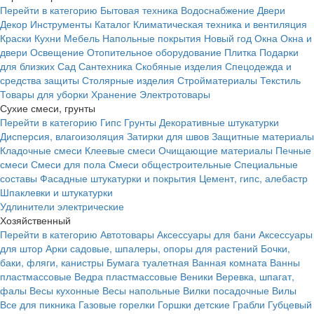
Перейти в категорию
Бытовая техника
Водоснабжение
Двери
Декор
Инструменты
Каталог
Климатическая техника и вентиляция
Краски
Кухни
Мебель
Напольные покрытия
Новый год
Окна
Окна и
двери
Освещение
Отопительное оборудование
Плитка
Подарки
для близких
Сад
Сантехника
Скобяные изделия
Спецодежда и
средства защиты
Столярные изделия
Стройматериалы
Текстиль
Товары для уборки
Хранение
Электротовары
Сухие смеси, грунты
Перейти в категорию
Гипс
Грунты
Декоративные штукатурки
Дисперсия, влагоизоляция
Затирки для швов
Защитные материалы
Кладочные смеси
Клеевые смеси
Очищающие материалы
Печные
смеси
Смеси для пола
Смеси общестроительные
Специальные
составы
Фасадные штукатурки и покрытия
Цемент, гипс, алебастр
Шпаклевки и штукатурки
Удлинители электрические
Хозяйственный
Перейти в категорию
Автотовары
Аксессуары для бани
Аксессуары
для штор
Арки садовые, шпалеры, опоры для растений
Бочки,
баки, фляги, канистры
Бумага туалетная
Ванная комната
Ванны
пластмассовые
Ведра пластмассовые
Веники
Веревка, шпагат,
фалы
Весы кухонные
Весы напольные
Вилки посадочные
Вилы
Все для пикника
Газовые горелки
Горшки детские
Грабли
Губцевый