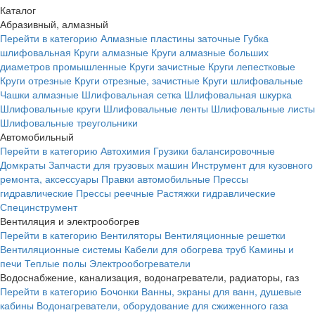
Каталог
Абразивный, алмазный
Перейти в категорию
Алмазные пластины заточные
Губка
шлифовальная
Круги алмазные
Круги алмазные больших
диаметров промышленные
Круги зачистные
Круги лепестковые
Круги отрезные
Круги отрезные, зачистные
Круги шлифовальные
Чашки алмазные
Шлифовальная сетка
Шлифовальная шкурка
Шлифовальные круги
Шлифовальные ленты
Шлифовальные листы
Шлифовальные треугольники
Автомобильный
Перейти в категорию
Автохимия
Грузики балансировочные
Домкраты
Запчасти для грузовых машин
Инструмент для кузовного
ремонта, аксессуары
Правки автомобильные
Прессы
гидравлические
Прессы реечные
Растяжки гидравлические
Специнструмент
Вентиляция и электрообогрев
Перейти в категорию
Вентиляторы
Вентиляционные решетки
Вентиляционные системы
Кабели для обогрева труб
Камины и
печи
Теплые полы
Электрообогреватели
Водоснабжение, канализация, водонагреватели, радиаторы, газ
Перейти в категорию
Бочонки
Ванны, экраны для ванн, душевые
кабины
Водонагреватели, оборудование для сжиженного газа