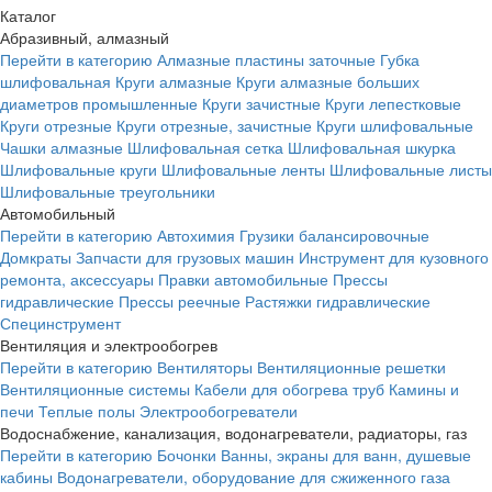
Каталог
Абразивный, алмазный
Перейти в категорию
Алмазные пластины заточные
Губка
шлифовальная
Круги алмазные
Круги алмазные больших
диаметров промышленные
Круги зачистные
Круги лепестковые
Круги отрезные
Круги отрезные, зачистные
Круги шлифовальные
Чашки алмазные
Шлифовальная сетка
Шлифовальная шкурка
Шлифовальные круги
Шлифовальные ленты
Шлифовальные листы
Шлифовальные треугольники
Автомобильный
Перейти в категорию
Автохимия
Грузики балансировочные
Домкраты
Запчасти для грузовых машин
Инструмент для кузовного
ремонта, аксессуары
Правки автомобильные
Прессы
гидравлические
Прессы реечные
Растяжки гидравлические
Специнструмент
Вентиляция и электрообогрев
Перейти в категорию
Вентиляторы
Вентиляционные решетки
Вентиляционные системы
Кабели для обогрева труб
Камины и
печи
Теплые полы
Электрообогреватели
Водоснабжение, канализация, водонагреватели, радиаторы, газ
Перейти в категорию
Бочонки
Ванны, экраны для ванн, душевые
кабины
Водонагреватели, оборудование для сжиженного газа