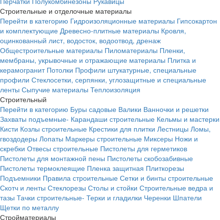
Перчатки
Полукомбинезоны
Рукавицы
Строительные и отделочные материалы
Перейти в категорию
Гидроизоляционные материалы
Гипсокартон
и комплектующие
Древесно-плитные материалы
Кровля,
оцинкованный лист, водосток, водоотвод, дренаж
Общестроительные материалы
Пиломатериалы
Пленки,
мембраны, укрывочные и отражающие материалы
Плитка и
керамогранит
Потолки
Профили штукатурные, специальные
профили
Стеклосетки, серпянки, углозащитные и специальные
ленты
Сыпучие материалы
Теплоизоляция
Строительный
Перейти в категорию
Буры садовые
Валики
Ванночки и решетки
Захваты подъемные-
Карандаши строительные
Кельмы и мастерки
Кисти
Козлы строительные
Крестики для плитки
Лестницы
Ломы,
гвоздодеры
Лопаты
Маркеры строительные
Миксеры
Ножи и
скребки
Отвесы строительные
Пистолеты для герметиков
Пистолеты для монтажной пены
Пистолеты скобозабивные
Пистолеты термоклеящие
Пленка защитная
Плиткорезы
Подъемники
Правила строительные
Сетки и бинты строительные
Скотч и ленты
Стеклорезы
Столы и стойки
Строительные ведра и
тазы
Тачки строительные-
Терки и гладилки
Черенки
Шпатели
Щетки по металлу
Стройматериалы