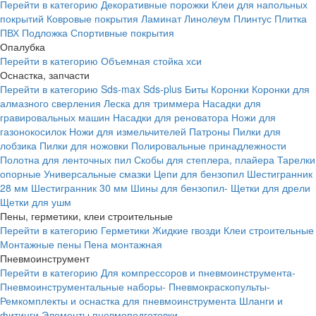
Перейти в категорию
Декоративные порожки
Клеи для напольных
покрытий
Ковровые покрытия
Ламинат
Линолеум
Плинтус
Плитка
ПВХ
Подложка
Спортивные покрытия
Опалубка
Перейти в категорию
Объемная стойка хси
Оснастка, запчасти
Перейти в категорию
Sds-max
Sds-plus
Биты
Коронки
Коронки для
алмазного сверления
Леска для триммера
Насадки для
гравировальных машин
Насадки для реноватора
Ножи для
газонокосилок
Ножи для измельчителей
Патроны
Пилки для
лобзика
Пилки для ножовки
Полировальные принадлежности
Полотна для ленточных пил
Скобы для степлера, плайера
Тарелки
опорные
Универсальные смазки
Цепи для бензопил
Шестигранник
28 мм
Шестигранник 30 мм
Шины для бензопил-
Щетки для дрели
Щетки для ушм
Пены, герметики, клеи строительные
Перейти в категорию
Герметики
Жидкие гвозди
Клеи строительные
Монтажные пены
Пена монтажная
Пневмоинструмент
Перейти в категорию
Для компрессоров и пневмоинструмента-
Пневмоинструментальные наборы-
Пневмокраскопульты-
Ремкомплекты и оснастка для пневмоинструмента
Шланги и
фитинги
Элементы пневмоподготовки