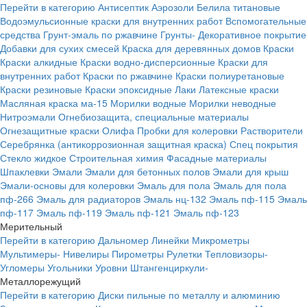
Перейти в категорию
Антисептик
Аэрозоли
Белила титановые
Водоэмульсионные краски для внутренних работ
Вспомогательные
средства
Грунт-эмаль по ржавчине
Грунты-
Декоративное покрытие
Добавки для сухих смесей
Краска для деревянных домов
Краски
Краски алкидные
Краски водно-дисперсионные
Краски для
внутренних работ
Краски по ржавчине
Краски полиуретановые
Краски резиновые
Краски эпоксидные
Лаки
Латексные краски
Масляная краска ма-15
Морилки водные
Морилки неводные
Нитроэмали
Огнебиозащита, специальные материалы
Огнезащитные краски
Олифа
Пробки для колеровки
Растворители
Серебрянка (антикоррозионная защитная краска)
Спец покрытия
Стекло жидкое
Строительная химия
Фасадные материалы
Шпаклевки
Эмали
Эмали для бетонных полов
Эмали для крыш
Эмали-основы для колеровки
Эмаль для пола
Эмаль для пола
пф-266
Эмаль для радиаторов
Эмаль нц-132
Эмаль пф-115
Эмаль
пф-117
Эмаль пф-119
Эмаль пф-121
Эмаль пф-123
Мерительный
Перейти в категорию
Дальномер
Линейки
Микрометры
Мультимеры-
Нивелиры
Пирометры
Рулетки
Тепловизоры-
Угломеры
Угольники
Уровни
Штангенциркули-
Металлорежущий
Перейти в категорию
Диски пильные по металлу и алюминию