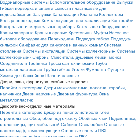
Водонапорные системы
Вспомогательное оборудование
Выпуски
Гибкая подводка и шланги
Емкости пластиковые для
водоснабжения
Заглушки
Канализация
Клапаны
Коллекторы
Кольца переходные
Комплектующие для канализации
Контргайки
Контрольно-измерительные приборы
Котельное оборудование
Краны запорные
Краны шаровые
Крестовины
Муфты
Насосное
бытовое оборудование
Переходники
Подводка гибкая
Подводка-
сильфон
Санфаянс для санузлов и ванных комнат
Система
отопления
Системы инсталяции
Системы коллекторные-
Системы
коллекторные--
Сифоны
Смесители, душевые лейки, мойки
Соединители
Тройники
Тросы сантехнические
Труба
металлопластиковая
Трубы гибкие
Уголки
Фумлента
Футорки
Химия для бассейнов
Шланги сливные
Двери, окна, фурнитура, скобяные изделия
Перейти в категорию
Двери межкомнатные, полотна, коробки,
наличники
Двери наружные
Дверная фурнитура
Окна
металлопластик
Декоративно-отделочные материалы
Перейти в категорию
Декор из пенополистирола
Клеи
строительные
Обои, обои под окраску
Обойные клеи
Подоконники,
столешницы, щит мебельный
Сайдинг
Стеклообои
Стеновые
панели мдф, комплектующие
Стеновые панели ПВХ,
комплектующие
Уголки отделочные из ПВХ