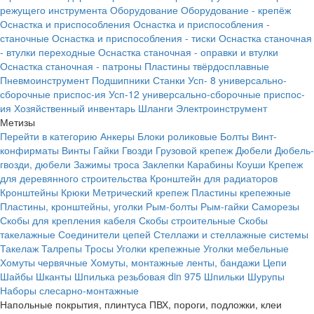
режущего инструмента
Оборудование
Оборудование - крепёж
Оснастка и приспособления
Оснастка и приспособления -
станочные
Оснастка и приспособления - тиски
Оснастка станочная
- втулки переходные
Оснастка станочная - оправки и втулки
Оснастка станочная - патроны
Пластины твёрдосплавные
Пневмоинструмент
Подшипники
Станки
Усп- 8 универсально-
сборочные приспос-ия
Усп-12 универсально-сборочные приспос-
ия
Хозяйственный инвентарь
Шланги
Электроинструмент
Метизы
Перейти в категорию
Анкеры
Блоки роликовые
Болты
Винт-
конфирматы
Винты
Гайки
Гвозди
Грузовой крепеж
Дюбели
Дюбель-
гвозди, дюбели
Зажимы троса
Заклепки
Карабины
Коуши
Крепеж
для деревянного строительства
Кронштейн для радиаторов
Кронштейны
Крюки
Метрический крепеж
Пластины крепежные
Пластины, кронштейны, уголки
Рым-болты
Рым-гайки
Саморезы
Скобы для крепления кабеля
Скобы строительные
Скобы
такелажные
Соединители цепей
Стеллажи и стеллажные системы
Такелаж
Талрепы
Тросы
Уголки крепежные
Уголки мебельные
Хомуты червячные
Хомуты, монтажные ленты, бандажи
Цепи
Шайбы
Шканты
Шпилька резьбовая din 975
Шпильки
Шурупы
Наборы слесарно-монтажные
Напольные покрытия, плинтуса ПВХ, пороги, подложки, клеи