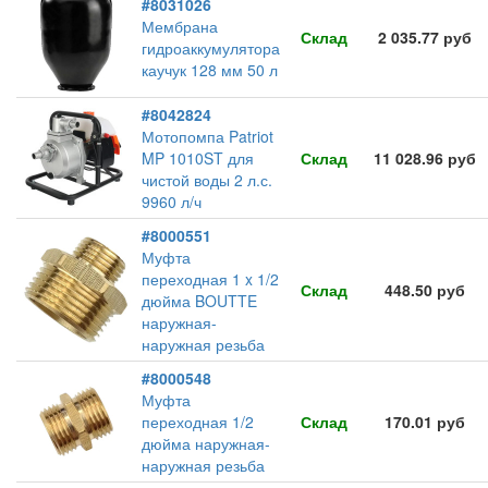
#8031026
Мембрана
Склад
2 035.77 руб
гидроаккумулятора
каучук 128 мм 50 л
#8042824
Мотопомпа Patriot
MP 1010ST для
Склад
11 028.96 руб
чистой воды 2 л.с.
9960 л/ч
#8000551
Муфта
переходная 1 x 1/2
Склад
448.50 руб
дюйма BOUTTE
наружная-
наружная резьба
#8000548
Муфта
переходная 1/2
Склад
170.01 руб
дюйма наружная-
наружная резьба