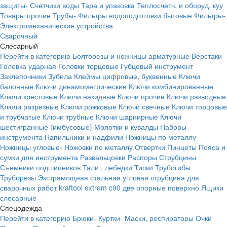
защиты-
Счетчики воды
Тара и упаковка
Теплосчетч. и оборуд. куу
Товары прочие
Трубы-
Фильтры водоподготовки бытовые
Фильтры-
Электромеханические устройства
Сварочный
Слесарный
Перейти в категорию
Болторезы и ножницы арматурные
Верстаки
Головка ударная
Головки торцевые
Губцевый инструмент
Заклепочники
Зубила
Клеймы цифровые, буквенные
Ключи
балонные
Ключи динамометрические
Ключи комбинированные
Ключи крестовые
Ключи накидные
Ключи прочие
Ключи разводные
Ключи разрезные
Ключи рожковые
Ключи свечные
Ключи торцовые
и трубчатые
Ключи трубные
Ключи шарнирные
Ключи
шестигранные (имбусовые)
Молотки и кувалды
Наборы
инструмента
Напильники и надфили
Ножницы по металлу
Ножницы угловые-
Ножовки по металлу
Отвертки
Пинцеты
Пояса и
сумки для инструмента
Развальцовки
Распоры
Струбцины
Съемники подшипников
Тали , лебедки
Тиски
Трубогибы
Труборезы
Экстрамощная стальная угловая струбцина для
сварочных работ kraftool extrem c90 две опорные поверхно
Ящики
слесарные
Спецодежда
Перейти в категорию
Брюки-
Куртки-
Маски, респираторы
Очки