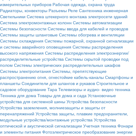
измерительных приборов
Рабочая одежда, охрана труда
Радиаторы, конвекторы
Разъемы
Реле
Сантехника инженерная
Светильники
Система штекерного монтажа электросети зданий
Система электромонтажных колонн
Системы автоматизации
Системы безопасности
Системы ввода для кабелей и проводов
Системы защиты шланговые
Системы обогрева и вентиляции
Системы охлаждения
Системы пожарной, охранной сигнализации
и системы аварийного оповещения
Системы распределения
высокого напряжения
Системы распределения электроэнергии/
распределительные устройства
Системы скрытой проводки под
полом
Системы электрических распределительных шкафов
Системы электропитания
Системы, препятствующие
распространению огня, огнестойкие кабель-каналы
Смартфоны и
планшеты
Соединители для шлангов и рукавов
Строительное и
садовое оборудование
Тара
Телевизоры и аудио- видео техника
Техника для дома
Товары для дома и сада
Установочные
устройства для системной шины
Устройства безопасности
Устройства заземления, молниезащиты и защиты от
перенапряжений
Устройства защиты, плавкие предохранители,
модульные устройства/монтажные устройства
Устройства
оптической и акустической сигнализации
Учетная техника
Фонари
и элементы питания
Фотоэлектрическое преобразование энергии