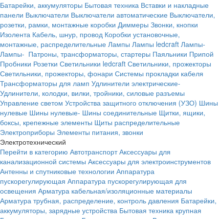
Батарейки, аккумуляторы
Бытовая техника
Вставки и накладные
панели
Выключатели
Выключатели автоматические
Выключатели,
розетки, рамки, монтажные коробки
Диммеры
Звонки, кнопки
Изолента
Кабель, шнур, провод
Коробки установочные,
монтажные, распределительные
Лампы
Лампы ledcraft
Лампы-
Лампы-
Патроны, трансформаторы, стартеры
Паяльники
Припой
Пробники
Розетки
Светильники ledcraft
Светильники, прожекторы
Светильники, прожекторы, фонари
Системы прокладки кабеля
Трансформаторы для ламп
Удлинители электрические-
Удлинители, колодки, вилки, тройники, силовые разъемы
Управление светом
Устройства защитного отключения (УЗО)
Шины
нулевые
Шины нулевые-
Шины соединительные
Щитки, ящики,
боксы, крепежные элементы
Щиты распределительные
Электроприборы
Элементы питания, звонки
Электротехнический
Перейти в категорию
Автотранспорт
Аксессуары для
канализационной системы
Аксессуары для электроинструментов
Антенны и спутниковые технологии
Аппаратура
пускорегулирующая
Аппаратура пускорегулирующая для
освещения
Арматура кабельная/изоляционные материалы
Арматура трубная, распределение, контроль давления
Батарейки,
аккумуляторы, зарядные устройства
Бытовая техника крупная