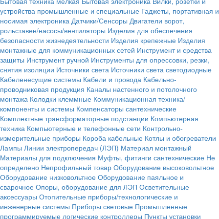
Бытовая техника мелкая
Бытовая электроника
Вилки, розетки и
устройства промышленные и специальные
Гаджеты, портативная и
носимая электроника
Датчики/Сенсоры
Двигатели ворот,
рольставен/насосы/вентиляторы
Изделия для обеспечения
безопасности жизнедеятельности
Изделия крепежные
Изделия
монтажные для коммуникационных сетей
Инструмент и средства
защиты
Инструмент ручной
Инструменты для опрессовки, резки,
снятия изоляции
Источники света
Источники света светодиодные
Кабеленесущие системы
Кабели и провода
Кабельно-
проводниковая продукция
Каналы настенного и потолочного
монтажа
Колодки клеммные
Коммуникационная техника/
компоненты и системы
Компенсаторы сантехнические
Комплектные трансформаторные подстанции
Компьютерная
техника
Компьютерные и телефонные сети
Контрольно-
измерительные приборы
Короба кабельные
Котлы и обогреватели
Лампы
Линии электропередач (ЛЭП)
Материал монтажный
Материалы для подключения
Муфты, фитинги сантехнические
Не
определено
Непрофильный товар
Оборудование высоковольтное
Оборудование низковольтное
Оборудование паяльное и
сварочное
Опоры, оборудование для ЛЭП
Осветительные
аксессуары
Отопительные приборы/технологические и
инженерные системы
Приборы световые
Промышленные
программируемые логические контроллеры
Пункты установки