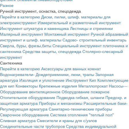
Разное
Ручной инструмент, оснастка, спецодежда
Перейти в категорию
Диски, пилки, шлиф. материалы для
электроинструмент
Измерительный и разметочный инструмент
Инструмент штукатура и каменщика
Лестницы и стремянки
Малярный инструмент
Монтажный инструмент
Ручной абразивный
инструмент и шлиф. материалы
Садово- строительный инвентарь
Сверла, буры, фрезы,биты
Специальный инструмент плиточника и
сантехника
Средства защиты, спецодежда
Столярно-слесарный
инструмент
Сантехника
Перейти в категорию
Аксессуары для ванных комнат
Водонагреватели-
Дождеприемники, люки, трапы
Запорная
арматура
Изоляция и уплотнение
Инструмент
Кип
Комплектующие
для кип
Конвекторы
Крепежные изделия
Металлопрокат
Насосы---
Оборудование вентиляционное
Оборудование пожарное
Отопительное оборудование
Подводка гибкая, шланги
Предохр. и
защитная арматура
Приборы и механизмы
Расширительные баки-
Регулирующая арматура
Санитарно-технические приборы
Сварочное оборудование
Система отопления "теплый пол"
Сливная арматура
Смесители и краны для с/узлов
Соединительные части трубопров
Средства индивидуальной