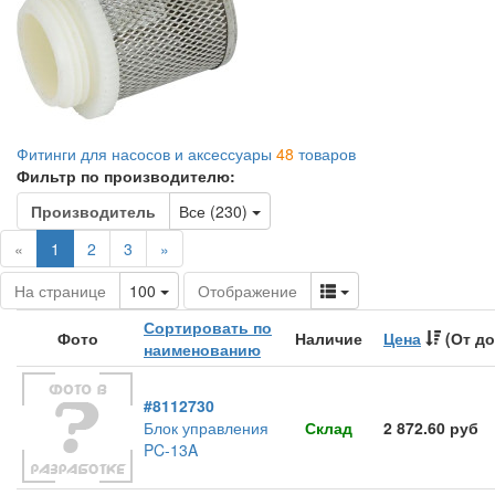
Фитинги для насосов и аксессуары
48
товаров
Фильтр по производителю:
Toggle Dropdown
Производитель
Все (230)
(current)
«
1
2
3
»
Toggle Dropdown
Toggle Dropdown
На странице
100
Отображение
Сортировать по
Фото
Наличие
Цена
(От до
наименованию
#8112730
Блок управления
Склад
2 872.60 руб
PC-13A