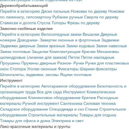
Деревообрабатывающий
Перейти в категорию
Диски пильные
Ножовки по дереву
Ножовки
по ламинату, гипсокартону
Рубанки ручные
Сверла по дереву
Стамески и долота
Стусла
Топоры
Фрезы по дереву
Замочно-скобяные изделия
Перейти в категорию
Велосипедные замки
Вешалки
Дверные
номерки
Доводчики-
Завертки оконные и форточные
Задвижки
Задвижки дверные
Замки врезные
Замки кодовые
Замки навесные
Замки почтовые
Защелки
Комплектующие
Крючки
Механизмы
цилиндровые (личинки для замков)
Петли
Петли накладные
Проушины
Пружины дверные
Разное-
Ручки
Ручки для пластиковых
окон
Стопора
Уголки оконные
Фиксаторы
Шарики-фиксаторы
Шпингалеты, задвижки, засовы
Ящики почтовые
Инструмент
Перейти в категорию
Автогаражное оборудование
Безопасность и
организация труда
Все для сада
Инструмент
Климатическое
оборудование
Клининговое оборудование
Крепеж
Расходные
материалы
Ручной инструмент
Сантехника
Силовая техника
Складское оборудование
Спецодежда и сиз
Станки
Строительное
оборудование
Строительные материалы
Товары для отдыха
Товары для офиса и дома
Электрика и свет
Лако-красочные материалы и грунты