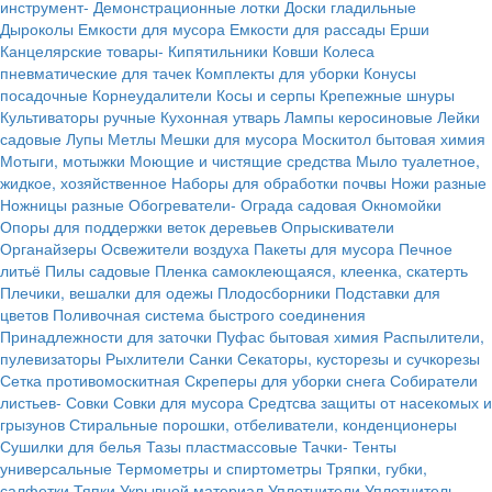
инструмент-
Демонстрационные лотки
Доски гладильные
Дыроколы
Емкости для мусора
Емкости для рассады
Ерши
Канцелярские товары-
Кипятильники
Ковши
Колеса
пневматические для тачек
Комплекты для уборки
Конусы
посадочные
Корнеудалители
Косы и серпы
Крепежные шнуры
Культиваторы ручные
Кухонная утварь
Лампы керосиновые
Лейки
садовые
Лупы
Метлы
Мешки для мусора
Москитол бытовая химия
Мотыги, мотыжки
Моющие и чистящие средства
Мыло туалетное,
жидкое, хозяйственное
Наборы для обработки почвы
Ножи разные
Ножницы разные
Обогреватели-
Ограда садовая
Окномойки
Опоры для поддержки веток деревьев
Опрыскиватели
Органайзеры
Освежители воздуха
Пакеты для мусора
Печное
литьё
Пилы садовые
Пленка самоклеющаяся, клеенка, скатерть
Плечики, вешалки для одежы
Плодосборники
Подставки для
цветов
Поливочная система быстрого соединения
Принадлежности для заточки
Пуфас бытовая химия
Распылители,
пулевизаторы
Рыхлители
Санки
Секаторы, кусторезы и сучкорезы
Сетка противомоскитная
Скреперы для уборки снега
Собиратели
листьев-
Совки
Совки для мусора
Средтсва защиты от насекомых и
грызунов
Стиральные порошки, отбеливатели, конденционеры
Сушилки для белья
Тазы пластмассовые
Тачки-
Тенты
универсальные
Термометры и спиртометры
Тряпки, губки,
салфетки
Тяпки
Укрывной материал
Уплотнители
Уплотнитель