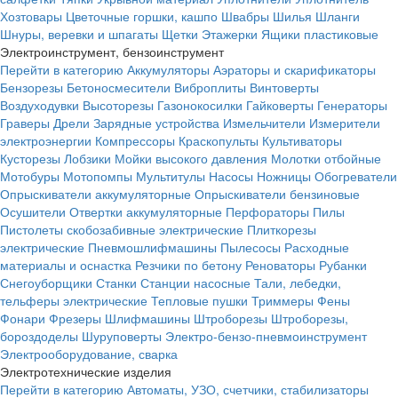
Хозтовары
Цветочные горшки, кашпо
Швабры
Шилья
Шланги
Шнуры, веревки и шпагаты
Щетки
Этажерки
Ящики пластиковые
Электроинструмент, бензоинструмент
Перейти в категорию
Аккумуляторы
Аэраторы и скарификаторы
Бензорезы
Бетоносмесители
Виброплиты
Винтоверты
Воздуходувки
Высоторезы
Газонокосилки
Гайковерты
Генераторы
Граверы
Дрели
Зарядные устройства
Измельчители
Измерители
электроэнергии
Компрессоры
Краскопульты
Культиваторы
Кусторезы
Лобзики
Мойки высокого давления
Молотки отбойные
Мотобуры
Мотопомпы
Мультитулы
Насосы
Ножницы
Обогреватели
Опрыскиватели аккумуляторные
Опрыскиватели бензиновые
Осушители
Отвертки аккумуляторные
Перфораторы
Пилы
Пистолеты скобозабивные электрические
Плиткорезы
электрические
Пневмошлифмашины
Пылесосы
Расходные
материалы и оснастка
Резчики по бетону
Реноваторы
Рубанки
Снегоуборщики
Станки
Станции насосные
Тали, лебедки,
тельферы электрические
Тепловые пушки
Триммеры
Фены
Фонари
Фрезеры
Шлифмашины
Штроборезы
Штроборезы,
бороздоделы
Шуруповерты
Электро-бензо-пневмоинструмент
Электрооборудование, сварка
Электротехнические изделия
Перейти в категорию
Автоматы, УЗО, счетчики, стабилизаторы