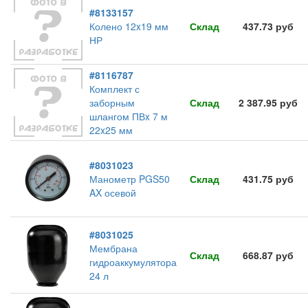
#8133157
Колено 12x19 мм
Склад
437.73 руб
НР
#8116787
Комплект с
заборным
Склад
2 387.95 руб
шлангом ПВx 7 м
22x25 мм
#8031023
Манометр PGS50
Склад
431.75 руб
AX осевой
#8031025
Мембрана
Склад
668.87 руб
гидроаккумулятора
24 л