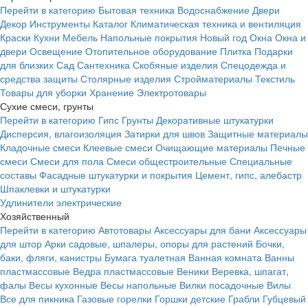
Перейти в категорию
Бытовая техника
Водоснабжение
Двери
Декор
Инструменты
Каталог
Климатическая техника и вентиляция
Краски
Кухни
Мебель
Напольные покрытия
Новый год
Окна
Окна и
двери
Освещение
Отопительное оборудование
Плитка
Подарки
для близких
Сад
Сантехника
Скобяные изделия
Спецодежда и
средства защиты
Столярные изделия
Стройматериалы
Текстиль
Товары для уборки
Хранение
Электротовары
Сухие смеси, грунты
Перейти в категорию
Гипс
Грунты
Декоративные штукатурки
Дисперсия, влагоизоляция
Затирки для швов
Защитные материалы
Кладочные смеси
Клеевые смеси
Очищающие материалы
Печные
смеси
Смеси для пола
Смеси общестроительные
Специальные
составы
Фасадные штукатурки и покрытия
Цемент, гипс, алебастр
Шпаклевки и штукатурки
Удлинители электрические
Хозяйственный
Перейти в категорию
Автотовары
Аксессуары для бани
Аксессуары
для штор
Арки садовые, шпалеры, опоры для растений
Бочки,
баки, фляги, канистры
Бумага туалетная
Ванная комната
Ванны
пластмассовые
Ведра пластмассовые
Веники
Веревка, шпагат,
фалы
Весы кухонные
Весы напольные
Вилки посадочные
Вилы
Все для пикника
Газовые горелки
Горшки детские
Грабли
Губцевый