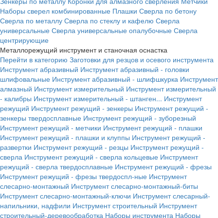
Зенкеры по металлу
Коронки для алмазного сверления
Метчики
Наборы сверел комбинированные
Плашки
Сверла по бетону
Сверла по металлу
Сверла по стеклу и кафелю
Сверла
универсальные
Сверла универсальные опалубочные
Сверла
центрирующие
Металлорежущий инструмент и станочная оснастка
Перейти в категорию
Заготовки для резцов и осевого инструмента
Инструмент абразивный
Инструмент абразивный - головки
шлифовальные
Инструмент абразивный - шлифшкурка
Инструмент
алмазный
Инструмент измерительный
Инструмент измерительный
- калибры
Инструмент измерительный - штанген...
Инструмент
режущий
Инструмент режущий - зенкеры
Инструмент режущий -
зенкеры твердосплавные
Инструмент режущий - зуборезный
Инструмент режущий - метчики
Инструмент режущий - плашки
Инструмент режущий - плашки и клуппы
Инструмент режущий -
развертки
Инструмент режущий - резцы
Инструмент режущий -
сверла
Инструмент режущий - сверла кольцевые
Инструмент
режущий - сверла твердосплавные
Инструмент режущий - фрезы
Инструмент режущий - фрезы твердоспл-ные
Инструмент
слесарно-монтажный
Инструмент слесарно-монтажный-биты
Инструмент слесарно-монтажный-ключи
Инструмент слесарный-
напильники, надфили
Инструмент строительный
Инструмент
строительный-деревообработка
Наборы инструмента
Наборы