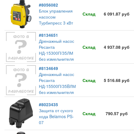
#8056082
Блок управления
Склад
6 091.87 руб
насосом
Турбипресс 3 кВт
#8134651
Дренажный насос
Ресанта
Склад
4 937.08 руб
НД-15300П/35ЛМ
без измельчителя
#8134649
Дренажный насос
Ресанта
Склад
5 516.68 руб
НД-15500П/35BЛМ
без измельчителя
#8023435
Защита от сухого
Склад
790.57 руб
хода Belamos PS-
07