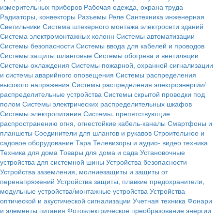
измерительных приборов
Рабочая одежда, охрана труда
Радиаторы, конвекторы
Разъемы
Реле
Сантехника инженерная
Светильники
Система штекерного монтажа электросети зданий
Система электромонтажных колонн
Системы автоматизации
Системы безопасности
Системы ввода для кабелей и проводов
Системы защиты шланговые
Системы обогрева и вентиляции
Системы охлаждения
Системы пожарной, охранной сигнализации
и системы аварийного оповещения
Системы распределения
высокого напряжения
Системы распределения электроэнергии/
распределительные устройства
Системы скрытой проводки под
полом
Системы электрических распределительных шкафов
Системы электропитания
Системы, препятствующие
распространению огня, огнестойкие кабель-каналы
Смартфоны и
планшеты
Соединители для шлангов и рукавов
Строительное и
садовое оборудование
Тара
Телевизоры и аудио- видео техника
Техника для дома
Товары для дома и сада
Установочные
устройства для системной шины
Устройства безопасности
Устройства заземления, молниезащиты и защиты от
перенапряжений
Устройства защиты, плавкие предохранители,
модульные устройства/монтажные устройства
Устройства
оптической и акустической сигнализации
Учетная техника
Фонари
и элементы питания
Фотоэлектрическое преобразование энергии