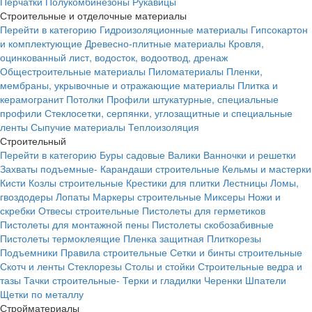
Перчатки
Полукомбинезоны
Рукавицы
Строительные и отделочные материалы
Перейти в категорию
Гидроизоляционные материалы
Гипсокартон
и комплектующие
Древесно-плитные материалы
Кровля,
оцинкованный лист, водосток, водоотвод, дренаж
Общестроительные материалы
Пиломатериалы
Пленки,
мембраны, укрывочные и отражающие материалы
Плитка и
керамогранит
Потолки
Профили штукатурные, специальные
профили
Стеклосетки, серпянки, углозащитные и специальные
ленты
Сыпучие материалы
Теплоизоляция
Строительный
Перейти в категорию
Буры садовые
Валики
Ванночки и решетки
Захваты подъемные-
Карандаши строительные
Кельмы и мастерки
Кисти
Козлы строительные
Крестики для плитки
Лестницы
Ломы,
гвоздодеры
Лопаты
Маркеры строительные
Миксеры
Ножи и
скребки
Отвесы строительные
Пистолеты для герметиков
Пистолеты для монтажной пены
Пистолеты скобозабивные
Пистолеты термоклеящие
Пленка защитная
Плиткорезы
Подъемники
Правила строительные
Сетки и бинты строительные
Скотч и ленты
Стеклорезы
Столы и стойки
Строительные ведра и
тазы
Тачки строительные-
Терки и гладилки
Черенки
Шпатели
Щетки по металлу
Стройматериалы