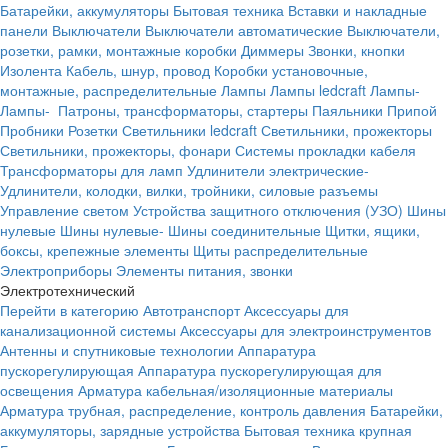
Батарейки, аккумуляторы
Бытовая техника
Вставки и накладные
панели
Выключатели
Выключатели автоматические
Выключатели,
розетки, рамки, монтажные коробки
Диммеры
Звонки, кнопки
Изолента
Кабель, шнур, провод
Коробки установочные,
монтажные, распределительные
Лампы
Лампы ledcraft
Лампы-
Лампы-
Патроны, трансформаторы, стартеры
Паяльники
Припой
Пробники
Розетки
Светильники ledcraft
Светильники, прожекторы
Светильники, прожекторы, фонари
Системы прокладки кабеля
Трансформаторы для ламп
Удлинители электрические-
Удлинители, колодки, вилки, тройники, силовые разъемы
Управление светом
Устройства защитного отключения (УЗО)
Шины
нулевые
Шины нулевые-
Шины соединительные
Щитки, ящики,
боксы, крепежные элементы
Щиты распределительные
Электроприборы
Элементы питания, звонки
Электротехнический
Перейти в категорию
Автотранспорт
Аксессуары для
канализационной системы
Аксессуары для электроинструментов
Антенны и спутниковые технологии
Аппаратура
пускорегулирующая
Аппаратура пускорегулирующая для
освещения
Арматура кабельная/изоляционные материалы
Арматура трубная, распределение, контроль давления
Батарейки,
аккумуляторы, зарядные устройства
Бытовая техника крупная