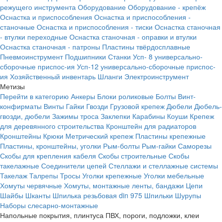
режущего инструмента
Оборудование
Оборудование - крепёж
Оснастка и приспособления
Оснастка и приспособления -
станочные
Оснастка и приспособления - тиски
Оснастка станочная
- втулки переходные
Оснастка станочная - оправки и втулки
Оснастка станочная - патроны
Пластины твёрдосплавные
Пневмоинструмент
Подшипники
Станки
Усп- 8 универсально-
сборочные приспос-ия
Усп-12 универсально-сборочные приспос-
ия
Хозяйственный инвентарь
Шланги
Электроинструмент
Метизы
Перейти в категорию
Анкеры
Блоки роликовые
Болты
Винт-
конфирматы
Винты
Гайки
Гвозди
Грузовой крепеж
Дюбели
Дюбель-
гвозди, дюбели
Зажимы троса
Заклепки
Карабины
Коуши
Крепеж
для деревянного строительства
Кронштейн для радиаторов
Кронштейны
Крюки
Метрический крепеж
Пластины крепежные
Пластины, кронштейны, уголки
Рым-болты
Рым-гайки
Саморезы
Скобы для крепления кабеля
Скобы строительные
Скобы
такелажные
Соединители цепей
Стеллажи и стеллажные системы
Такелаж
Талрепы
Тросы
Уголки крепежные
Уголки мебельные
Хомуты червячные
Хомуты, монтажные ленты, бандажи
Цепи
Шайбы
Шканты
Шпилька резьбовая din 975
Шпильки
Шурупы
Наборы слесарно-монтажные
Напольные покрытия, плинтуса ПВХ, пороги, подложки, клеи