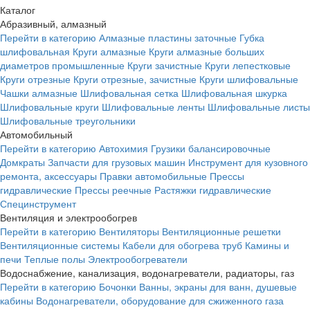
Каталог
Абразивный, алмазный
Перейти в категорию
Алмазные пластины заточные
Губка
шлифовальная
Круги алмазные
Круги алмазные больших
диаметров промышленные
Круги зачистные
Круги лепестковые
Круги отрезные
Круги отрезные, зачистные
Круги шлифовальные
Чашки алмазные
Шлифовальная сетка
Шлифовальная шкурка
Шлифовальные круги
Шлифовальные ленты
Шлифовальные листы
Шлифовальные треугольники
Автомобильный
Перейти в категорию
Автохимия
Грузики балансировочные
Домкраты
Запчасти для грузовых машин
Инструмент для кузовного
ремонта, аксессуары
Правки автомобильные
Прессы
гидравлические
Прессы реечные
Растяжки гидравлические
Специнструмент
Вентиляция и электрообогрев
Перейти в категорию
Вентиляторы
Вентиляционные решетки
Вентиляционные системы
Кабели для обогрева труб
Камины и
печи
Теплые полы
Электрообогреватели
Водоснабжение, канализация, водонагреватели, радиаторы, газ
Перейти в категорию
Бочонки
Ванны, экраны для ванн, душевые
кабины
Водонагреватели, оборудование для сжиженного газа