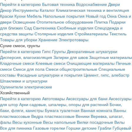
Перейти в категорию
Бытовая техника
Водоснабжение
Двери
Декор
Инструменты
Каталог
Климатическая техника и вентиляция
Краски
Кухни
Мебель
Напольные покрытия
Новый год
Окна
Окна и
двери
Освещение
Отопительное оборудование
Плитка
Подарки
для близких
Сад
Сантехника
Скобяные изделия
Спецодежда и
средства защиты
Столярные изделия
Стройматериалы
Текстиль
Товары для уборки
Хранение
Электротовары
Сухие смеси, грунты
Перейти в категорию
Гипс
Грунты
Декоративные штукатурки
Дисперсия, влагоизоляция
Затирки для швов
Защитные материалы
Кладочные смеси
Клеевые смеси
Очищающие материалы
Печные
смеси
Смеси для пола
Смеси общестроительные
Специальные
составы
Фасадные штукатурки и покрытия
Цемент, гипс, алебастр
Шпаклевки и штукатурки
Удлинители электрические
Хозяйственный
Перейти в категорию
Автотовары
Аксессуары для бани
Аксессуары
для штор
Арки садовые, шпалеры, опоры для растений
Бочки,
баки, фляги, канистры
Бумага туалетная
Ванная комната
Ванны
пластмассовые
Ведра пластмассовые
Веники
Веревка, шпагат,
фалы
Весы кухонные
Весы напольные
Вилки посадочные
Вилы
Все для пикника
Газовые горелки
Горшки детские
Грабли
Губцевый