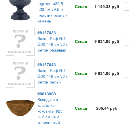
Ingreen ø39.5
Склад
1 149.33 руб
h33 см v9.5 л
пластик темный
камень
#8137033
Вазон Риф №7
Склад
9 924.95 руб
Ø30 h46 см v8 л
бетон бежевый
#8137043
Вазон Риф №7
Склад
9 924.95 руб
Ø30 h46 см v8 л
бетон белый
#8013980
Вкладыш в
кашпо из
Склад
206.44 руб
коковиты ø25
h12 см v4 л
коричневый