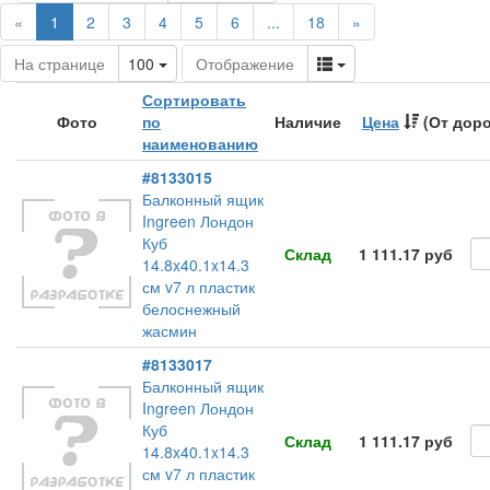
(current)
«
1
2
3
4
5
6
...
18
»
Toggle Dropdown
Toggle Dropdown
На странице
100
Отображение
Сортировать
Фото
по
Наличие
Цена
(От доро
наименованию
#8133015
Балконный ящик
Ingreen Лондон
Куб
Склад
1 111.17 руб
14.8x40.1x14.3
см v7 л пластик
белоснежный
жасмин
#8133017
Балконный ящик
Ingreen Лондон
Куб
Склад
1 111.17 руб
14.8x40.1x14.3
см v7 л пластик