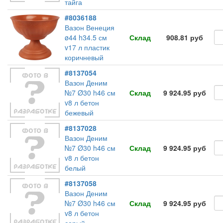
тайга
#8036188
Вазон Венеция
ø44 h34.5 см
Склад
908.81 руб
v17 л пластик
коричневый
#8137054
Вазон Деним
№7 Ø30 h46 см
Склад
9 924.95 руб
v8 л бетон
бежевый
#8137028
Вазон Деним
№7 Ø30 h46 см
Склад
9 924.95 руб
v8 л бетон
белый
#8137058
Вазон Деним
№7 Ø30 h46 см
Склад
9 924.95 руб
v8 л бетон