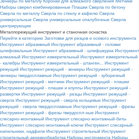
Зенкеры по металлу
Коронки для алмазного сверления
Метчики
Наборы сверел комбинированные
Плашки
Сверла по бетону
Сверла по металлу
Сверла по стеклу и кафелю
Сверла
универсальные
Сверла универсальные опалубочные
Сверла
центрирующие
Металлорежущий инструмент и станочная оснастка
Перейти в категорию
Заготовки для резцов и осевого инструмента
Инструмент абразивный
Инструмент абразивный - головки
шлифовальные
Инструмент абразивный - шлифшкурка
Инструмент
алмазный
Инструмент измерительный
Инструмент измерительный
- калибры
Инструмент измерительный - штанген...
Инструмент
режущий
Инструмент режущий - зенкеры
Инструмент режущий -
зенкеры твердосплавные
Инструмент режущий - зуборезный
Инструмент режущий - метчики
Инструмент режущий - плашки
Инструмент режущий - плашки и клуппы
Инструмент режущий -
развертки
Инструмент режущий - резцы
Инструмент режущий -
сверла
Инструмент режущий - сверла кольцевые
Инструмент
режущий - сверла твердосплавные
Инструмент режущий - фрезы
Инструмент режущий - фрезы твердоспл-ные
Инструмент
слесарно-монтажный
Инструмент слесарно-монтажный-биты
Инструмент слесарно-монтажный-ключи
Инструмент слесарный-
напильники, надфили
Инструмент строительный
Инструмент
строительный-деревообработка
Наборы инструмента
Наборы