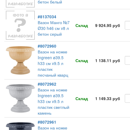
бетон белый
#8137034
Вазон Манго №7
Склад
9 924.95 руб
Ø30 h46 см v8 л
бетон серый
#8072960
Вазон на ножке
Ingreen ø39.5
Склад
1 138.11 руб
h33 см v9.5 л
пластик
песчаный кварц
#8072962
Вазон на ножке
Ingreen ø39.5
Склад
1 149.33 руб
h33 см v9.5 л
пластик светлый
камень
#8072961
Вазон на ножке