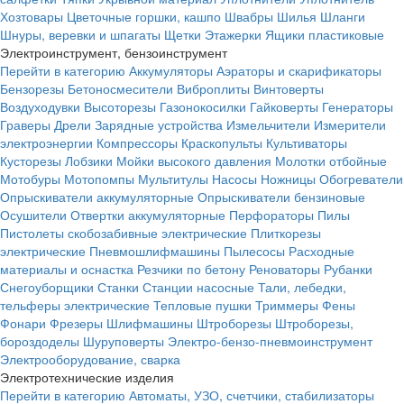
Хозтовары
Цветочные горшки, кашпо
Швабры
Шилья
Шланги
Шнуры, веревки и шпагаты
Щетки
Этажерки
Ящики пластиковые
Электроинструмент, бензоинструмент
Перейти в категорию
Аккумуляторы
Аэраторы и скарификаторы
Бензорезы
Бетоносмесители
Виброплиты
Винтоверты
Воздуходувки
Высоторезы
Газонокосилки
Гайковерты
Генераторы
Граверы
Дрели
Зарядные устройства
Измельчители
Измерители
электроэнергии
Компрессоры
Краскопульты
Культиваторы
Кусторезы
Лобзики
Мойки высокого давления
Молотки отбойные
Мотобуры
Мотопомпы
Мультитулы
Насосы
Ножницы
Обогреватели
Опрыскиватели аккумуляторные
Опрыскиватели бензиновые
Осушители
Отвертки аккумуляторные
Перфораторы
Пилы
Пистолеты скобозабивные электрические
Плиткорезы
электрические
Пневмошлифмашины
Пылесосы
Расходные
материалы и оснастка
Резчики по бетону
Реноваторы
Рубанки
Снегоуборщики
Станки
Станции насосные
Тали, лебедки,
тельферы электрические
Тепловые пушки
Триммеры
Фены
Фонари
Фрезеры
Шлифмашины
Штроборезы
Штроборезы,
бороздоделы
Шуруповерты
Электро-бензо-пневмоинструмент
Электрооборудование, сварка
Электротехнические изделия
Перейти в категорию
Автоматы, УЗО, счетчики, стабилизаторы