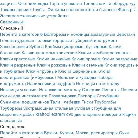
защиты-
Счетчики воды
Тара и упаковка
Теплосчетч. и оборуд. куу
Товары прочие
Трубы-
Фильтры водоподготовки бытовые
Фильтры-
Электромеханические устройства
Сварочный
Слесарный
Перейти в категорию
Болторезы и ножницы арматурные
Верстаки
Головка ударная
Головки торцевые
Губцевый инструмент
Заклепочники
Зубила
Клеймы цифровые, буквенные
Ключи
балонные
Ключи динамометрические
Ключи комбинированные
Ключи крестовые
Ключи накидные
Ключи прочие
Ключи разводные
Ключи разрезные
Ключи рожковые
Ключи свечные
Ключи торцовые
и трубчатые
Ключи трубные
Ключи шарнирные
Ключи
шестигранные (имбусовые)
Молотки и кувалды
Наборы
инструмента
Напильники и надфили
Ножницы по металлу
Ножницы угловые-
Ножовки по металлу
Отвертки
Пинцеты
Пояса и
сумки для инструмента
Развальцовки
Распоры
Струбцины
Съемники подшипников
Тали , лебедки
Тиски
Трубогибы
Труборезы
Экстрамощная стальная угловая струбцина для
сварочных работ kraftool extrem c90 две опорные поверхно
Ящики
слесарные
Спецодежда
Перейти в категорию
Брюки-
Куртки-
Маски, респираторы
Очки