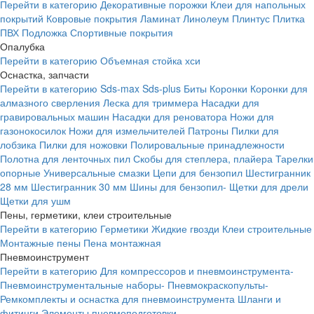
Перейти в категорию
Декоративные порожки
Клеи для напольных
покрытий
Ковровые покрытия
Ламинат
Линолеум
Плинтус
Плитка
ПВХ
Подложка
Спортивные покрытия
Опалубка
Перейти в категорию
Объемная стойка хси
Оснастка, запчасти
Перейти в категорию
Sds-max
Sds-plus
Биты
Коронки
Коронки для
алмазного сверления
Леска для триммера
Насадки для
гравировальных машин
Насадки для реноватора
Ножи для
газонокосилок
Ножи для измельчителей
Патроны
Пилки для
лобзика
Пилки для ножовки
Полировальные принадлежности
Полотна для ленточных пил
Скобы для степлера, плайера
Тарелки
опорные
Универсальные смазки
Цепи для бензопил
Шестигранник
28 мм
Шестигранник 30 мм
Шины для бензопил-
Щетки для дрели
Щетки для ушм
Пены, герметики, клеи строительные
Перейти в категорию
Герметики
Жидкие гвозди
Клеи строительные
Монтажные пены
Пена монтажная
Пневмоинструмент
Перейти в категорию
Для компрессоров и пневмоинструмента-
Пневмоинструментальные наборы-
Пневмокраскопульты-
Ремкомплекты и оснастка для пневмоинструмента
Шланги и
фитинги
Элементы пневмоподготовки