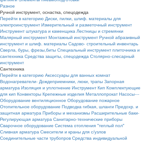
Разное
Ручной инструмент, оснастка, спецодежда
Перейти в категорию
Диски, пилки, шлиф. материалы для
электроинструмент
Измерительный и разметочный инструмент
Инструмент штукатура и каменщика
Лестницы и стремянки
Малярный инструмент
Монтажный инструмент
Ручной абразивный
инструмент и шлиф. материалы
Садово- строительный инвентарь
Сверла, буры, фрезы,биты
Специальный инструмент плиточника и
сантехника
Средства защиты, спецодежда
Столярно-слесарный
инструмент
Сантехника
Перейти в категорию
Аксессуары для ванных комнат
Водонагреватели-
Дождеприемники, люки, трапы
Запорная
арматура
Изоляция и уплотнение
Инструмент
Кип
Комплектующие
для кип
Конвекторы
Крепежные изделия
Металлопрокат
Насосы---
Оборудование вентиляционное
Оборудование пожарное
Отопительное оборудование
Подводка гибкая, шланги
Предохр. и
защитная арматура
Приборы и механизмы
Расширительные баки-
Регулирующая арматура
Санитарно-технические приборы
Сварочное оборудование
Система отопления "теплый пол"
Сливная арматура
Смесители и краны для с/узлов
Соединительные части трубопров
Средства индивидуальной