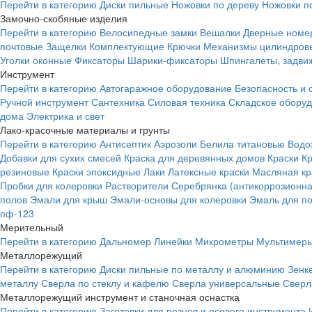
Перейти в категорию
Диски пильные
Ножовки по дереву
Ножовки п
Замочно-скобяные изделия
Перейти в категорию
Велосипедные замки
Вешалки
Дверные номе
почтовые
Защелки
Комплектующие
Крючки
Механизмы цилиндровы
Уголки оконные
Фиксаторы
Шарики-фиксаторы
Шпингалеты, задвиж
Инструмент
Перейти в категорию
Автогаражное оборудование
Безопасность и 
Ручной инструмент
Сантехника
Силовая техника
Складское обору
дома
Электрика и свет
Лако-красочные материалы и грунты
Перейти в категорию
Антисептик
Аэрозоли
Белила титановые
Водо
Добавки для сухих смесей
Краска для деревянных домов
Краски
К
резиновые
Краски эпоксидные
Лаки
Латексные краски
Масляная кр
Пробки для колеровки
Растворители
Серебрянка (антикоррозионна
полов
Эмали для крыш
Эмали-основы для колеровки
Эмаль для п
пф-123
Мерительный
Перейти в категорию
Дальномер
Линейки
Микрометры
Мультимеры
Металлорежущий
Перейти в категорию
Диски пильные по металлу и алюминию
Зенк
металлу
Сверла по стеклу и кафелю
Сверла универсальные
Сверл
Металлорежущий инструмент и станочная оснастка
Перейти в категорию
Заготовки для резцов и осевого инструмента