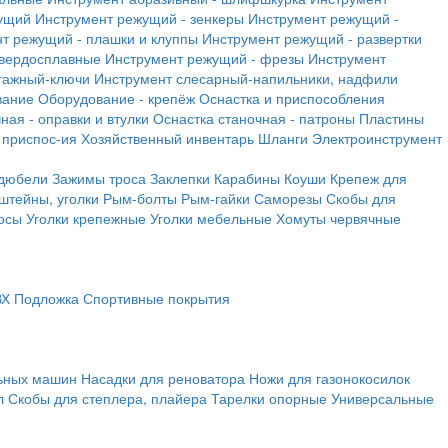
ущий
Инструмент режущий - зенкеры
Инструмент режущий -
т режущий - плашки и клуппы
Инструмент режущий - развертки
твердосплавные
Инструмент режущий - фрезы
Инструмент
тажный-ключи
Инструмент слесарный-напильники, надфили
вание
Оборудование - крепёж
Оснастка и приспособления
ная - оправки и втулки
Оснастка станочная - патроны
Пластины
 приспос-ия
Хозяйственный инвентарь
Шланги
Электроинструмент
 дюбели
Зажимы троса
Заклепки
Карабины
Коуши
Крепеж для
штейны, уголки
Рым-болты
Рым-гайки
Саморезы
Скобы для
осы
Уголки крепежные
Уголки мебельные
Хомуты червячные
ВХ
Подложка
Спортивные покрытия
льных машин
Насадки для реноватора
Ножи для газонокосилок
л
Скобы для степлера, плайера
Тарелки опорные
Универсальные