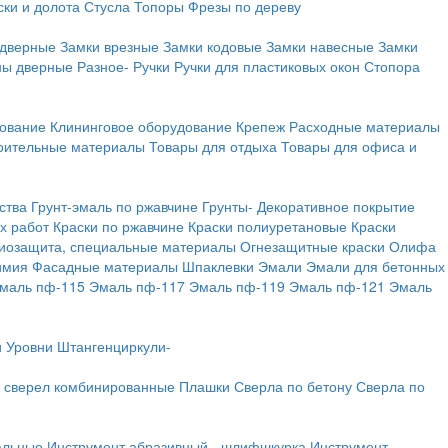
ки и долота
Стусла
Топоры
Фрезы по дереву
 дверные
Замки врезные
Замки кодовые
Замки навесные
Замки
ны дверные
Разное-
Ручки
Ручки для пластиковых окон
Стопора
дование
Клининговое оборудование
Крепеж
Расходные материалы
оительные материалы
Товары для отдыха
Товары для офиса и
ства
Грунт-эмаль по ржавчине
Грунты-
Декоративное покрытие
х работ
Краски по ржавчине
Краски полиуретановые
Краски
иозащита, специальные материалы
Огнезащитные краски
Олифа
имия
Фасадные материалы
Шпаклевки
Эмали
Эмали для бетонных
маль пф-115
Эмаль пф-117
Эмаль пф-119
Эмаль пф-121
Эмаль
и
Уровни
Штангенциркули-
 сверел комбинированные
Плашки
Сверла по бетону
Сверла по
альные
Инструмент абразивный - шлифшкурка
Инструмент