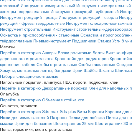
алмазный
Инструмент измерительный
Инструмент измерительный 
зенкеры твердосплавные
Инструмент режущий - зуборезный
Инстр
Инструмент режущий - резцы
Инструмент режущий - сверла
Инстр
режущий - фрезы твердоспл-ные
Инструмент слесарно-монтажный
Инструмент строительный
Инструмент строительный-деревообраб
Оснастка и приспособления - станочные
Оснастка и приспособлени
твёрдосплавные
Пневмоинструмент
Подшипники
Станки
Усп- 8 ун
Метизы
Перейти в категорию
Анкеры
Блоки роликовые
Болты
Винт-конфир
деревянного строительства
Кронштейн для радиаторов
Кронштейн
крепления кабеля
Скобы строительные
Скобы такелажные
Соедин
Хомуты, монтажные ленты, бандажи
Цепи
Шайбы
Шканты
Шпилька 
Наборы слесарно-монтажные
Напольные покрытия, плинтуса ПВХ, пороги, подложки, клеи
Перейти в категорию
Декоративные порожки
Клеи для напольных 
Опалубка
Перейти в категорию
Объемная стойка хси
Оснастка, запчасти
Перейти в категорию
Sds-max
Sds-plus
Биты
Коронки
Коронки для 
Ножи для измельчителей
Патроны
Пилки для лобзика
Пилки для н
смазки
Цепи для бензопил
Шестигранник 28 мм
Шестигранник 30 
Пены, герметики, клеи строительные