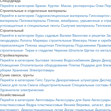
Спецодежда
Перейти в категорию
Брюки-
Куртки-
Маски, респираторы
Очки
Пер
Строительные и отделочные материалы
Перейти в категорию
Гидроизоляционные материалы
Гипсокартон
материалы
Пиломатериалы
Пленки, мембраны, укрывочные и от
углозащитные и специальные ленты
Сыпучие материалы
Теплоиз
Строительный
Перейти в категорию
Буры садовые
Валики
Ванночки и решетки
За
гвоздодеры
Лопаты
Маркеры строительные
Миксеры
Ножи и скреб
термоклеящие
Пленка защитная
Плиткорезы
Подъемники
Правила
строительные-
Терки и гладилки
Черенки
Шпатели
Щетки по метал
Стройматериалы
Перейти в категорию
Бытовая техника
Водоснабжение
Двери
Деко
Освещение
Отопительное оборудование
Плитка
Подарки для близ
уборки
Хранение
Электротовары
Сухие смеси, грунты
Перейти в категорию
Гипс
Грунты
Декоративные штукатурки
Диспер
Смеси для пола
Смеси общестроительные
Специальные составы
Удлинители электрические
Хозяйственный
Перейти в категорию
Автотовары
Аксессуары для бани
Аксессуары
пластмассовые
Ведра пластмассовые
Веники
Веревка, шпагат, фа
инструмент-
Демонстрационные лотки
Доски гладильные
Дырокол