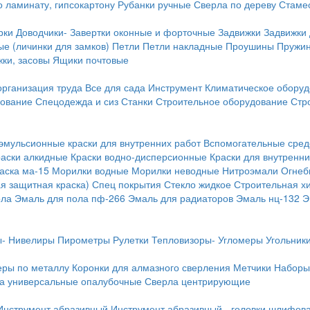
о ламинату, гипсокартону
Рубанки ручные
Сверла по дереву
Стамес
рки
Доводчики-
Завертки оконные и форточные
Задвижки
Задвижки
е (личинки для замков)
Петли
Петли накладные
Проушины
Пружи
ки, засовы
Ящики почтовые
организация труда
Все для сада
Инструмент
Климатическое обору
дование
Спецодежда и сиз
Станки
Строительное оборудование
Стр
эмульсионные краски для внутренних работ
Вспомогательные сред
раски алкидные
Краски водно-дисперсионные
Краски для внутренни
аска ма-15
Морилки водные
Морилки неводные
Нитроэмали
Огнеб
я защитная краска)
Спец покрытия
Стекло жидкое
Строительная х
ола
Эмаль для пола пф-266
Эмаль для радиаторов
Эмаль нц-132
Э
-
Нивелиры
Пирометры
Рулетки
Тепловизоры-
Угломеры
Угольник
еры по металлу
Коронки для алмазного сверления
Метчики
Наборы
а универсальные опалубочные
Сверла центрирующие
Инструмент абразивный
Инструмент абразивный - головки шлифов