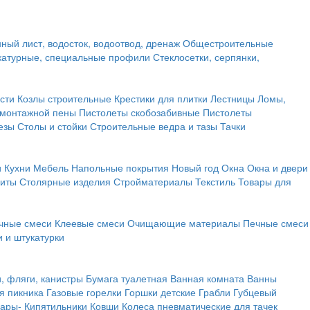
ный лист, водосток, водоотвод, дренаж
Общестроительные
атурные, специальные профили
Стеклосетки, серпянки,
сти
Козлы строительные
Крестики для плитки
Лестницы
Ломы,
 монтажной пены
Пистолеты скобозабивные
Пистолеты
езы
Столы и стойки
Строительные ведра и тазы
Тачки
и
Кухни
Мебель
Напольные покрытия
Новый год
Окна
Окна и двери
щиты
Столярные изделия
Стройматериалы
Текстиль
Товары для
чные смеси
Клеевые смеси
Очищающие материалы
Печные смеси
 и штукатурки
и, фляги, канистры
Бумага туалетная
Ванная комната
Ванны
я пикника
Газовые горелки
Горшки детские
Грабли
Губцевый
вары-
Кипятильники
Ковши
Колеса пневматические для тачек