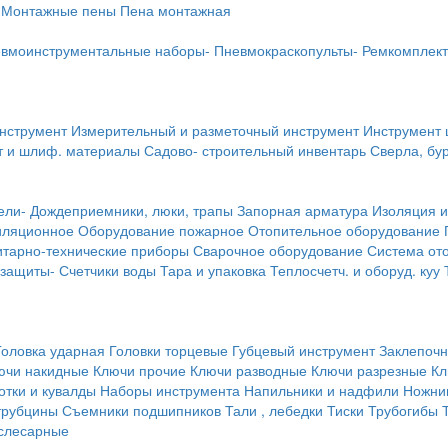
Монтажные пены
Пена монтажная
вмоинструментальные наборы-
Пневмокраскопульты-
Ремкомплект
инструмент
Измерительный и разметочный инструмент
Инструмент 
т и шлиф. материалы
Садово- строительный инвентарь
Сверла, бу
ели-
Дождеприемники, люки, трапы
Запорная арматура
Изоляция и
иляционное
Оборудование пожарное
Отопительное оборудование
тарно-технические приборы
Сварочное оборудование
Система от
 защиты-
Счетчики воды
Тара и упаковка
Теплосчетч. и оборуд. куу
Головка ударная
Головки торцевые
Губцевый инструмент
Заклепочн
ючи накидные
Ключи прочие
Ключи разводные
Ключи разрезные
Кл
тки и кувалды
Наборы инструмента
Напильники и надфили
Ножни
трубцины
Съемники подшипников
Тали , лебедки
Тиски
Трубогибы
слесарные