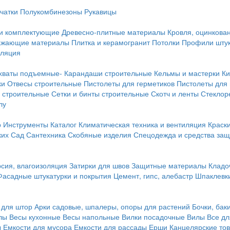
чатки
Полукомбинезоны
Рукавицы
 и комплектующие
Древесно-плитные материалы
Кровля, оцинкован
ражающие материалы
Плитка и керамогранит
Потолки
Профили штук
оляция
хваты подъемные-
Карандаши строительные
Кельмы и мастерки
Ки
ки
Отвесы строительные
Пистолеты для герметиков
Пистолеты для
 строительные
Сетки и бинты строительные
Скотч и ленты
Стеклор
лу
р
Инструменты
Каталог
Климатическая техника и вентиляция
Краск
ких
Сад
Сантехника
Скобяные изделия
Спецодежда и средства за
сия, влагоизоляция
Затирки для швов
Защитные материалы
Кладо
Фасадные штукатурки и покрытия
Цемент, гипс, алебастр
Шпаклевки
 для штор
Арки садовые, шпалеры, опоры для растений
Бочки, бак
лы
Весы кухонные
Весы напольные
Вилки посадочные
Вилы
Все дл
ы
Емкости для мусора
Емкости для рассады
Ерши
Канцелярские то