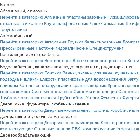
Каталог
Абразивный, алмазный
Перейти в категорию
Алмазные пластины заточные
Губка шлифова
отрезные, зачистные
Круги шлифовальные
Чашки алмазные
Шлифо
треугольники
Автомобильный
Перейти в категорию
Автохимия
Грузики балансировочные
Домкра
Прессы реечные
Растяжки гидравлические
Специнструмент
Вентиляция и электрообогрев
Перейти в категорию
Вентиляторы
Вентиляционные решетки
Вент
Водоснабжение, канализация, водонагреватели, радиаторы, газ
Перейти в категорию
Бочонки
Ванны, экраны для ванн, душевые к
подводка и шланги
Емкости пластиковые для водоснабжения
Загл
приборы
Котельное оборудование
Краны запорные
Краны шаровы
ванных комнат
Система отопления
Системы инсталяции
Системы 
Труба металлопластиковая
Трубы гибкие
Уголки
Фумлента
Футорки
Двери, окна, фурнитура, скобяные изделия
Перейти в категорию
Двери межкомнатные, полотна, коробки, нал
Декоративно-отделочные материалы
Перейти в категорию
Декор из пенополистирола
Клеи строительны
комплектующие
Стеновые панели ПВХ, комплектующие
Уголки от
Деревообрабатывающий