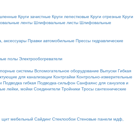
ышленные
Круги зачистные
Круги лепестковые
Круги отрезные
Круги
овальные ленты
Шлифовальные листы
Шлифовальные
а, аксессуары
Правки автомобильные
Прессы гидравлические
лые полы
Электрообогреватели
порные системы
Вспомогательное оборудование
Выпуски
Гибкая
ктующие для канализации
Контргайки
Контрольно-измерительные
и
Подводка гибкая
Подводка-сильфон
Санфаянс для санузлов и
ые лейки, мойки
Соединители
Тройники
Тросы сантехнические
, щит мебельный
Сайдинг
Стеклообои
Стеновые панели мдф,