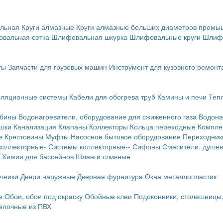
льная
Круги алмазные
Круги алмазные больших диаметров пром
вальная сетка
Шлифовальная шкурка
Шлифовальные круги
Шлиф
ты
Запчасти для грузовых машин
Инструмент для кузовного ремонт
иляционные системы
Кабели для обогрева труб
Камины и печи
Теп
абины
Водонагреватели, оборудование для сжиженного газа
Водона
ушки
Канализация
Клапаны
Коллекторы
Кольца переходные
Компле
е
Крестовины
Муфты
Насосное бытовое оборудование
Переходник
коллекторные-
Системы коллекторные--
Сифоны
Смесители, душев
Химия для бассейнов
Шланги сливные
ичники
Двери наружные
Дверная фурнитура
Окна металлопластик
е
Обои, обои под окраску
Обойные клеи
Подоконники, столешницы
делочные из ПВХ