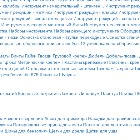
- калибры
Инструмент измерительный - штанген...
Инструмент реж
умент режущий - метчики
Инструмент режущий - плашки
Инструмен
умент режущий - сверла кольцевые
Инструмент режущий - сверла 
Инструмент слесарно-монтажный-биты
Инструмент слесарно-мон
отка
Наборы инструмента
Наборы режущего инструмента
Оборудо
я - тиски
Оснастка станочная - втулки переходные
Оснастка станоч
иверсально-сборочные приспос-ия
Усп-12 универсально-сборочные
маты
Винты
Гайки
Гвозди
Грузовой крепеж
Дюбели
Дюбель-гвозди,
ы
Крюки
Метрический крепеж
Пластины крепежные
Пластины, крон
ители цепей
Стеллажи и стеллажные системы
Такелаж
Талрепы
Тр
резьбовая din 975
Шпильки
Шурупы
покрытий
Ковровые покрытия
Ламинат
Линолеум
Плинтус
Плитка П
алмазного сверления
Леска для триммера
Насадки для гравирова
ожовки
Полировальные принадлежности
Полотна для ленточных пи
мм
Шины для бензопил-
Щетки для дрели
Щетки для ушм