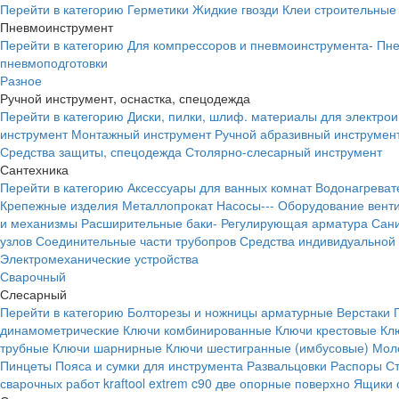
Перейти в категорию
Герметики
Жидкие гвозди
Клеи строительные
Пневмоинструмент
Перейти в категорию
Для компрессоров и пневмоинструмента-
Пне
пневмоподготовки
Разное
Ручной инструмент, оснастка, спецодежда
Перейти в категорию
Диски, пилки, шлиф. материалы для электро
инструмент
Монтажный инструмент
Ручной абразивный инструмен
Средства защиты, спецодежда
Столярно-слесарный инструмент
Сантехника
Перейти в категорию
Аксессуары для ванных комнат
Водонагреват
Крепежные изделия
Металлопрокат
Насосы---
Оборудование вент
и механизмы
Расширительные баки-
Регулирующая арматура
Сани
узлов
Соединительные части трубопров
Средства индивидуальной
Электромеханические устройства
Сварочный
Слесарный
Перейти в категорию
Болторезы и ножницы арматурные
Верстаки
динамометрические
Ключи комбинированные
Ключи крестовые
Кл
трубные
Ключи шарнирные
Ключи шестигранные (имбусовые)
Моло
Пинцеты
Пояса и сумки для инструмента
Развальцовки
Распоры
С
сварочных работ kraftool extrem c90 две опорные поверхно
Ящики 