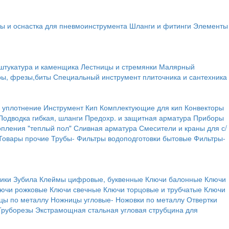
ы и оснастка для пневмоинструмента
Шланги и фитинги
Элементы
штукатура и каменщика
Лестницы и стремянки
Малярный
ры, фрезы,биты
Специальный инструмент плиточника и сантехника
 уплотнение
Инструмент
Кип
Комплектующие для кип
Конвекторы
Подводка гибкая, шланги
Предохр. и защитная арматура
Приборы
опления "теплый пол"
Сливная арматура
Смесители и краны для с/
Товары прочие
Трубы-
Фильтры водоподготовки бытовые
Фильтры-
ики
Зубила
Клеймы цифровые, буквенные
Ключи балонные
Ключи
ючи рожковые
Ключи свечные
Ключи торцовые и трубчатые
Ключи
цы по металлу
Ножницы угловые-
Ножовки по металлу
Отвертки
Труборезы
Экстрамощная стальная угловая струбцина для