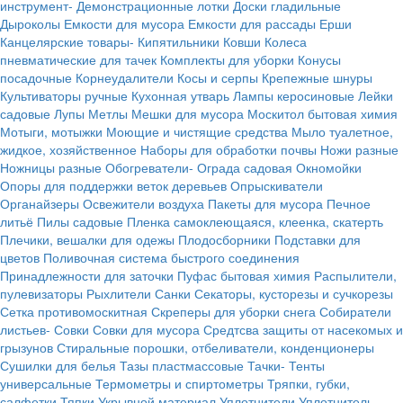
инструмент-
Демонстрационные лотки
Доски гладильные
Дыроколы
Емкости для мусора
Емкости для рассады
Ерши
Канцелярские товары-
Кипятильники
Ковши
Колеса
пневматические для тачек
Комплекты для уборки
Конусы
посадочные
Корнеудалители
Косы и серпы
Крепежные шнуры
Культиваторы ручные
Кухонная утварь
Лампы керосиновые
Лейки
садовые
Лупы
Метлы
Мешки для мусора
Москитол бытовая химия
Мотыги, мотыжки
Моющие и чистящие средства
Мыло туалетное,
жидкое, хозяйственное
Наборы для обработки почвы
Ножи разные
Ножницы разные
Обогреватели-
Ограда садовая
Окномойки
Опоры для поддержки веток деревьев
Опрыскиватели
Органайзеры
Освежители воздуха
Пакеты для мусора
Печное
литьё
Пилы садовые
Пленка самоклеющаяся, клеенка, скатерть
Плечики, вешалки для одежы
Плодосборники
Подставки для
цветов
Поливочная система быстрого соединения
Принадлежности для заточки
Пуфас бытовая химия
Распылители,
пулевизаторы
Рыхлители
Санки
Секаторы, кусторезы и сучкорезы
Сетка противомоскитная
Скреперы для уборки снега
Собиратели
листьев-
Совки
Совки для мусора
Средтсва защиты от насекомых и
грызунов
Стиральные порошки, отбеливатели, конденционеры
Сушилки для белья
Тазы пластмассовые
Тачки-
Тенты
универсальные
Термометры и спиртометры
Тряпки, губки,
салфетки
Тяпки
Укрывной материал
Уплотнители
Уплотнитель