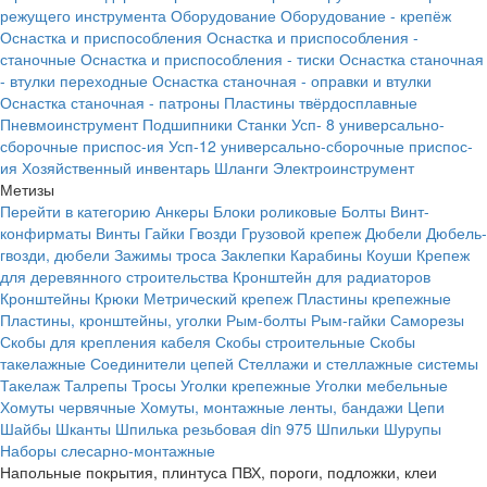
режущего инструмента
Оборудование
Оборудование - крепёж
Оснастка и приспособления
Оснастка и приспособления -
станочные
Оснастка и приспособления - тиски
Оснастка станочная
- втулки переходные
Оснастка станочная - оправки и втулки
Оснастка станочная - патроны
Пластины твёрдосплавные
Пневмоинструмент
Подшипники
Станки
Усп- 8 универсально-
сборочные приспос-ия
Усп-12 универсально-сборочные приспос-
ия
Хозяйственный инвентарь
Шланги
Электроинструмент
Метизы
Перейти в категорию
Анкеры
Блоки роликовые
Болты
Винт-
конфирматы
Винты
Гайки
Гвозди
Грузовой крепеж
Дюбели
Дюбель-
гвозди, дюбели
Зажимы троса
Заклепки
Карабины
Коуши
Крепеж
для деревянного строительства
Кронштейн для радиаторов
Кронштейны
Крюки
Метрический крепеж
Пластины крепежные
Пластины, кронштейны, уголки
Рым-болты
Рым-гайки
Саморезы
Скобы для крепления кабеля
Скобы строительные
Скобы
такелажные
Соединители цепей
Стеллажи и стеллажные системы
Такелаж
Талрепы
Тросы
Уголки крепежные
Уголки мебельные
Хомуты червячные
Хомуты, монтажные ленты, бандажи
Цепи
Шайбы
Шканты
Шпилька резьбовая din 975
Шпильки
Шурупы
Наборы слесарно-монтажные
Напольные покрытия, плинтуса ПВХ, пороги, подложки, клеи