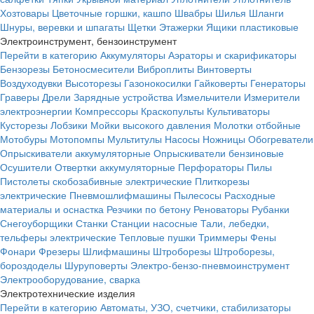
Хозтовары
Цветочные горшки, кашпо
Швабры
Шилья
Шланги
Шнуры, веревки и шпагаты
Щетки
Этажерки
Ящики пластиковые
Электроинструмент, бензоинструмент
Перейти в категорию
Аккумуляторы
Аэраторы и скарификаторы
Бензорезы
Бетоносмесители
Виброплиты
Винтоверты
Воздуходувки
Высоторезы
Газонокосилки
Гайковерты
Генераторы
Граверы
Дрели
Зарядные устройства
Измельчители
Измерители
электроэнергии
Компрессоры
Краскопульты
Культиваторы
Кусторезы
Лобзики
Мойки высокого давления
Молотки отбойные
Мотобуры
Мотопомпы
Мультитулы
Насосы
Ножницы
Обогреватели
Опрыскиватели аккумуляторные
Опрыскиватели бензиновые
Осушители
Отвертки аккумуляторные
Перфораторы
Пилы
Пистолеты скобозабивные электрические
Плиткорезы
электрические
Пневмошлифмашины
Пылесосы
Расходные
материалы и оснастка
Резчики по бетону
Реноваторы
Рубанки
Снегоуборщики
Станки
Станции насосные
Тали, лебедки,
тельферы электрические
Тепловые пушки
Триммеры
Фены
Фонари
Фрезеры
Шлифмашины
Штроборезы
Штроборезы,
бороздоделы
Шуруповерты
Электро-бензо-пневмоинструмент
Электрооборудование, сварка
Электротехнические изделия
Перейти в категорию
Автоматы, УЗО, счетчики, стабилизаторы