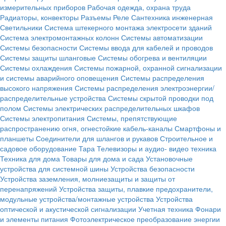
измерительных приборов
Рабочая одежда, охрана труда
Радиаторы, конвекторы
Разъемы
Реле
Сантехника инженерная
Светильники
Система штекерного монтажа электросети зданий
Система электромонтажных колонн
Системы автоматизации
Системы безопасности
Системы ввода для кабелей и проводов
Системы защиты шланговые
Системы обогрева и вентиляции
Системы охлаждения
Системы пожарной, охранной сигнализации
и системы аварийного оповещения
Системы распределения
высокого напряжения
Системы распределения электроэнергии/
распределительные устройства
Системы скрытой проводки под
полом
Системы электрических распределительных шкафов
Системы электропитания
Системы, препятствующие
распространению огня, огнестойкие кабель-каналы
Смартфоны и
планшеты
Соединители для шлангов и рукавов
Строительное и
садовое оборудование
Тара
Телевизоры и аудио- видео техника
Техника для дома
Товары для дома и сада
Установочные
устройства для системной шины
Устройства безопасности
Устройства заземления, молниезащиты и защиты от
перенапряжений
Устройства защиты, плавкие предохранители,
модульные устройства/монтажные устройства
Устройства
оптической и акустической сигнализации
Учетная техника
Фонари
и элементы питания
Фотоэлектрическое преобразование энергии