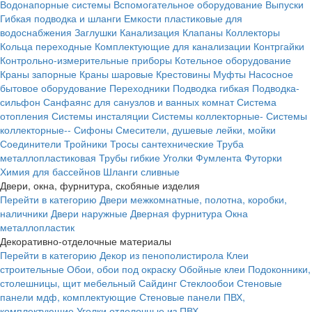
Водонапорные системы
Вспомогательное оборудование
Выпуски
Гибкая подводка и шланги
Емкости пластиковые для
водоснабжения
Заглушки
Канализация
Клапаны
Коллекторы
Кольца переходные
Комплектующие для канализации
Контргайки
Контрольно-измерительные приборы
Котельное оборудование
Краны запорные
Краны шаровые
Крестовины
Муфты
Насосное
бытовое оборудование
Переходники
Подводка гибкая
Подводка-
сильфон
Санфаянс для санузлов и ванных комнат
Система
отопления
Системы инсталяции
Системы коллекторные-
Системы
коллекторные--
Сифоны
Смесители, душевые лейки, мойки
Соединители
Тройники
Тросы сантехнические
Труба
металлопластиковая
Трубы гибкие
Уголки
Фумлента
Футорки
Химия для бассейнов
Шланги сливные
Двери, окна, фурнитура, скобяные изделия
Перейти в категорию
Двери межкомнатные, полотна, коробки,
наличники
Двери наружные
Дверная фурнитура
Окна
металлопластик
Декоративно-отделочные материалы
Перейти в категорию
Декор из пенополистирола
Клеи
строительные
Обои, обои под окраску
Обойные клеи
Подоконники,
столешницы, щит мебельный
Сайдинг
Стеклообои
Стеновые
панели мдф, комплектующие
Стеновые панели ПВХ,
комплектующие
Уголки отделочные из ПВХ