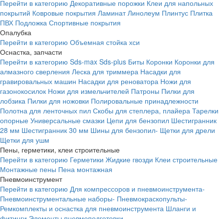
Перейти в категорию
Декоративные порожки
Клеи для напольных
покрытий
Ковровые покрытия
Ламинат
Линолеум
Плинтус
Плитка
ПВХ
Подложка
Спортивные покрытия
Опалубка
Перейти в категорию
Объемная стойка хси
Оснастка, запчасти
Перейти в категорию
Sds-max
Sds-plus
Биты
Коронки
Коронки для
алмазного сверления
Леска для триммера
Насадки для
гравировальных машин
Насадки для реноватора
Ножи для
газонокосилок
Ножи для измельчителей
Патроны
Пилки для
лобзика
Пилки для ножовки
Полировальные принадлежности
Полотна для ленточных пил
Скобы для степлера, плайера
Тарелки
опорные
Универсальные смазки
Цепи для бензопил
Шестигранник
28 мм
Шестигранник 30 мм
Шины для бензопил-
Щетки для дрели
Щетки для ушм
Пены, герметики, клеи строительные
Перейти в категорию
Герметики
Жидкие гвозди
Клеи строительные
Монтажные пены
Пена монтажная
Пневмоинструмент
Перейти в категорию
Для компрессоров и пневмоинструмента-
Пневмоинструментальные наборы-
Пневмокраскопульты-
Ремкомплекты и оснастка для пневмоинструмента
Шланги и
фитинги
Элементы пневмоподготовки