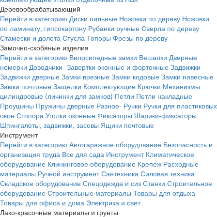
Деревообрабатывающий
Перейти в категорию
Диски пильные
Ножовки по дереву
Ножовки
по ламинату, гипсокартону
Рубанки ручные
Сверла по дереву
Стамески и долота
Стусла
Топоры
Фрезы по дереву
Замочно-скобяные изделия
Перейти в категорию
Велосипедные замки
Вешалки
Дверные
номерки
Доводчики-
Завертки оконные и форточные
Задвижки
Задвижки дверные
Замки врезные
Замки кодовые
Замки навесные
Замки почтовые
Защелки
Комплектующие
Крючки
Механизмы
цилиндровые (личинки для замков)
Петли
Петли накладные
Проушины
Пружины дверные
Разное-
Ручки
Ручки для пластиковых
окон
Стопора
Уголки оконные
Фиксаторы
Шарики-фиксаторы
Шпингалеты, задвижки, засовы
Ящики почтовые
Инструмент
Перейти в категорию
Автогаражное оборудование
Безопасность и
организация труда
Все для сада
Инструмент
Климатическое
оборудование
Клининговое оборудование
Крепеж
Расходные
материалы
Ручной инструмент
Сантехника
Силовая техника
Складское оборудование
Спецодежда и сиз
Станки
Строительное
оборудование
Строительные материалы
Товары для отдыха
Товары для офиса и дома
Электрика и свет
Лако-красочные материалы и грунты