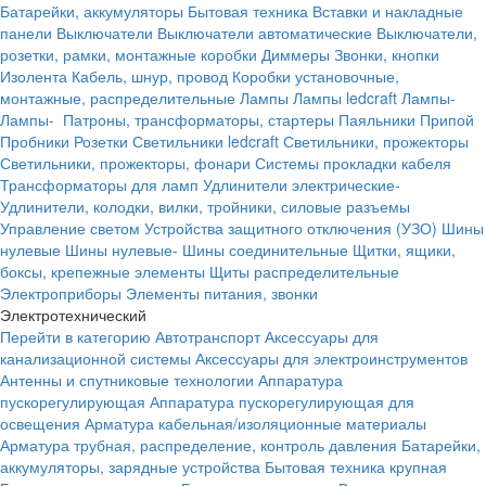
Батарейки, аккумуляторы
Бытовая техника
Вставки и накладные
панели
Выключатели
Выключатели автоматические
Выключатели,
розетки, рамки, монтажные коробки
Диммеры
Звонки, кнопки
Изолента
Кабель, шнур, провод
Коробки установочные,
монтажные, распределительные
Лампы
Лампы ledcraft
Лампы-
Лампы-
Патроны, трансформаторы, стартеры
Паяльники
Припой
Пробники
Розетки
Светильники ledcraft
Светильники, прожекторы
Светильники, прожекторы, фонари
Системы прокладки кабеля
Трансформаторы для ламп
Удлинители электрические-
Удлинители, колодки, вилки, тройники, силовые разъемы
Управление светом
Устройства защитного отключения (УЗО)
Шины
нулевые
Шины нулевые-
Шины соединительные
Щитки, ящики,
боксы, крепежные элементы
Щиты распределительные
Электроприборы
Элементы питания, звонки
Электротехнический
Перейти в категорию
Автотранспорт
Аксессуары для
канализационной системы
Аксессуары для электроинструментов
Антенны и спутниковые технологии
Аппаратура
пускорегулирующая
Аппаратура пускорегулирующая для
освещения
Арматура кабельная/изоляционные материалы
Арматура трубная, распределение, контроль давления
Батарейки,
аккумуляторы, зарядные устройства
Бытовая техника крупная