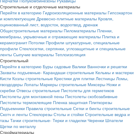
Перчатки
Полукомбинезоны
Рукавицы
Строительные и отделочные материалы
Перейти в категорию
Гидроизоляционные материалы
Гипсокартон
и комплектующие
Древесно-плитные материалы
Кровля,
оцинкованный лист, водосток, водоотвод, дренаж
Общестроительные материалы
Пиломатериалы
Пленки,
мембраны, укрывочные и отражающие материалы
Плитка и
керамогранит
Потолки
Профили штукатурные, специальные
профили
Стеклосетки, серпянки, углозащитные и специальные
ленты
Сыпучие материалы
Теплоизоляция
Строительный
Перейти в категорию
Буры садовые
Валики
Ванночки и решетки
Захваты подъемные-
Карандаши строительные
Кельмы и мастерки
Кисти
Козлы строительные
Крестики для плитки
Лестницы
Ломы,
гвоздодеры
Лопаты
Маркеры строительные
Миксеры
Ножи и
скребки
Отвесы строительные
Пистолеты для герметиков
Пистолеты для монтажной пены
Пистолеты скобозабивные
Пистолеты термоклеящие
Пленка защитная
Плиткорезы
Подъемники
Правила строительные
Сетки и бинты строительные
Скотч и ленты
Стеклорезы
Столы и стойки
Строительные ведра и
тазы
Тачки строительные-
Терки и гладилки
Черенки
Шпатели
Щетки по металлу
Стройматериалы