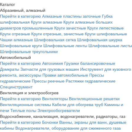
Каталог
Абразивный, алмазный
Перейти в категорию
Алмазные пластины заточные
Губка
шлифовальная
Круги алмазные
Круги алмазные больших
диаметров промышленные
Круги зачистные
Круги лепестковые
Круги отрезные
Круги отрезные, зачистные
Круги шлифовальные
Чашки алмазные
Шлифовальная сетка
Шлифовальная шкурка
Шлифовальные круги
Шлифовальные ленты
Шлифовальные листы
Шлифовальные треугольники
Автомобильный
Перейти в категорию
Автохимия
Грузики балансировочные
Домкраты
Запчасти для грузовых машин
Инструмент для кузовного
ремонта, аксессуары
Правки автомобильные
Прессы
гидравлические
Прессы реечные
Растяжки гидравлические
Специнструмент
Вентиляция и электрообогрев
Перейти в категорию
Вентиляторы
Вентиляционные решетки
Вентиляционные системы
Кабели для обогрева труб
Камины и
печи
Теплые полы
Электрообогреватели
Водоснабжение, канализация, водонагреватели, радиаторы, газ
Перейти в категорию
Бочонки
Ванны, экраны для ванн, душевые
кабины
Водонагреватели, оборудование для сжиженного газа