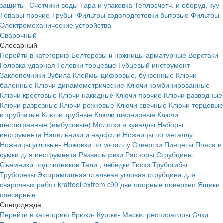
защиты-
Счетчики воды
Тара и упаковка
Теплосчетч. и оборуд. куу
Товары прочие
Трубы-
Фильтры водоподготовки бытовые
Фильтры-
Электромеханические устройства
Сварочный
Слесарный
Перейти в категорию
Болторезы и ножницы арматурные
Верстаки
Головка ударная
Головки торцевые
Губцевый инструмент
Заклепочники
Зубила
Клеймы цифровые, буквенные
Ключи
балонные
Ключи динамометрические
Ключи комбинированные
Ключи крестовые
Ключи накидные
Ключи прочие
Ключи разводные
Ключи разрезные
Ключи рожковые
Ключи свечные
Ключи торцовые
и трубчатые
Ключи трубные
Ключи шарнирные
Ключи
шестигранные (имбусовые)
Молотки и кувалды
Наборы
инструмента
Напильники и надфили
Ножницы по металлу
Ножницы угловые-
Ножовки по металлу
Отвертки
Пинцеты
Пояса и
сумки для инструмента
Развальцовки
Распоры
Струбцины
Съемники подшипников
Тали , лебедки
Тиски
Трубогибы
Труборезы
Экстрамощная стальная угловая струбцина для
сварочных работ kraftool extrem c90 две опорные поверхно
Ящики
слесарные
Спецодежда
Перейти в категорию
Брюки-
Куртки-
Маски, респираторы
Очки