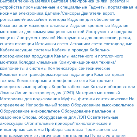
Бытовая техника мелкая
Бытовая электроника
Вилки, розетки и
устройства промышленные и специальные
Гаджеты, портативная и
носимая электроника
Датчики/Сенсоры
Двигатели ворот,
рольставен/насосы/вентиляторы
Изделия для обеспечения
безопасности жизнедеятельности
Изделия крепежные
Изделия
монтажные для коммуникационных сетей
Инструмент и средства
защиты
Инструмент ручной
Инструменты для опрессовки, резки,
снятия изоляции
Источники света
Источники света светодиодные
Кабеленесущие системы
Кабели и провода
Кабельно-
проводниковая продукция
Каналы настенного и потолочного
монтажа
Колодки клеммные
Коммуникационная техника/
компоненты и системы
Компенсаторы сантехнические
Комплектные трансформаторные подстанции
Компьютерная
техника
Компьютерные и телефонные сети
Контрольно-
измерительные приборы
Короба кабельные
Котлы и обогреватели
Лампы
Линии электропередач (ЛЭП)
Материал монтажный
Материалы для подключения
Муфты, фитинги сантехнические
Не
определено
Непрофильный товар
Оборудование высоковольтное
Оборудование низковольтное
Оборудование паяльное и
сварочное
Опоры, оборудование для ЛЭП
Осветительные
аксессуары
Отопительные приборы/технологические и
инженерные системы
Приборы световые
Промышленные
программируемые логические контроллеры
Пункты установки