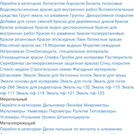
Перейти в категорию
Антисептик
Аэрозоли
Белила титановые
Водоэмульсионные краски для внутренних работ
Вспомогательные
средства
Грунт-эмаль по ржавчине
Грунты-
Декоративное покрытие
Добавки для сухих смесей
Краска для деревянных домов
Краски
Краски алкидные
Краски водно-дисперсионные
Краски для
внутренних работ
Краски по ржавчине
Краски полиуретановые
Краски резиновые
Краски эпоксидные
Лаки
Латексные краски
Масляная краска ма-15
Морилки водные
Морилки неводные
Нитроэмали
Огнебиозащита, специальные материалы
Огнезащитные краски
Олифа
Пробки для колеровки
Растворители
Серебрянка (антикоррозионная защитная краска)
Спец покрытия
Стекло жидкое
Строительная химия
Фасадные материалы
Шпаклевки
Эмали
Эмали для бетонных полов
Эмали для крыш
Эмали-основы для колеровки
Эмаль для пола
Эмаль для пола
пф-266
Эмаль для радиаторов
Эмаль нц-132
Эмаль пф-115
Эмаль
пф-117
Эмаль пф-119
Эмаль пф-121
Эмаль пф-123
Мерительный
Перейти в категорию
Дальномер
Линейки
Микрометры
Мультимеры-
Нивелиры
Пирометры
Рулетки
Тепловизоры-
Угломеры
Угольники
Уровни
Штангенциркули-
Металлорежущий
Перейти в категорию
Диски пильные по металлу и алюминию