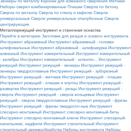
Зенкеры по металлу
Коронки для алмазного сверления
Метчики
Наборы сверел комбинированные
Плашки
Сверла по бетону
Сверла по металлу
Сверла по стеклу и кафелю
Сверла
универсальные
Сверла универсальные опалубочные
Сверла
центрирующие
Металлорежущий инструмент и станочная оснастка
Перейти в категорию
Заготовки для резцов и осевого инструмента
Инструмент абразивный
Инструмент абразивный - головки
шлифовальные
Инструмент абразивный - шлифшкурка
Инструмент
алмазный
Инструмент измерительный
Инструмент измерительный
- калибры
Инструмент измерительный - штанген...
Инструмент
режущий
Инструмент режущий - зенкеры
Инструмент режущий -
зенкеры твердосплавные
Инструмент режущий - зуборезный
Инструмент режущий - метчики
Инструмент режущий - плашки
Инструмент режущий - плашки и клуппы
Инструмент режущий -
развертки
Инструмент режущий - резцы
Инструмент режущий -
сверла
Инструмент режущий - сверла кольцевые
Инструмент
режущий - сверла твердосплавные
Инструмент режущий - фрезы
Инструмент режущий - фрезы твердоспл-ные
Инструмент
слесарно-монтажный
Инструмент слесарно-монтажный-биты
Инструмент слесарно-монтажный-ключи
Инструмент слесарный-
напильники, надфили
Инструмент строительный
Инструмент
строительный-деревообработка
Наборы инструмента
Наборы