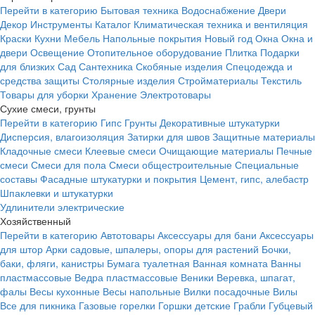
Перейти в категорию
Бытовая техника
Водоснабжение
Двери
Декор
Инструменты
Каталог
Климатическая техника и вентиляция
Краски
Кухни
Мебель
Напольные покрытия
Новый год
Окна
Окна и
двери
Освещение
Отопительное оборудование
Плитка
Подарки
для близких
Сад
Сантехника
Скобяные изделия
Спецодежда и
средства защиты
Столярные изделия
Стройматериалы
Текстиль
Товары для уборки
Хранение
Электротовары
Сухие смеси, грунты
Перейти в категорию
Гипс
Грунты
Декоративные штукатурки
Дисперсия, влагоизоляция
Затирки для швов
Защитные материалы
Кладочные смеси
Клеевые смеси
Очищающие материалы
Печные
смеси
Смеси для пола
Смеси общестроительные
Специальные
составы
Фасадные штукатурки и покрытия
Цемент, гипс, алебастр
Шпаклевки и штукатурки
Удлинители электрические
Хозяйственный
Перейти в категорию
Автотовары
Аксессуары для бани
Аксессуары
для штор
Арки садовые, шпалеры, опоры для растений
Бочки,
баки, фляги, канистры
Бумага туалетная
Ванная комната
Ванны
пластмассовые
Ведра пластмассовые
Веники
Веревка, шпагат,
фалы
Весы кухонные
Весы напольные
Вилки посадочные
Вилы
Все для пикника
Газовые горелки
Горшки детские
Грабли
Губцевый