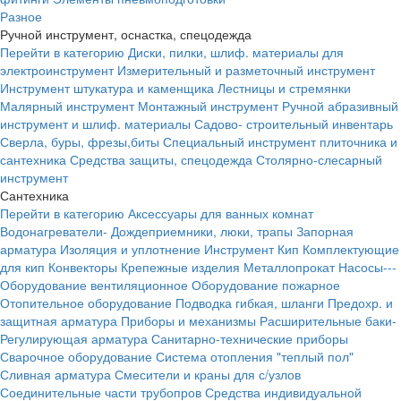
Разное
Ручной инструмент, оснастка, спецодежда
Перейти в категорию
Диски, пилки, шлиф. материалы для
электроинструмент
Измерительный и разметочный инструмент
Инструмент штукатура и каменщика
Лестницы и стремянки
Малярный инструмент
Монтажный инструмент
Ручной абразивный
инструмент и шлиф. материалы
Садово- строительный инвентарь
Сверла, буры, фрезы,биты
Специальный инструмент плиточника и
сантехника
Средства защиты, спецодежда
Столярно-слесарный
инструмент
Сантехника
Перейти в категорию
Аксессуары для ванных комнат
Водонагреватели-
Дождеприемники, люки, трапы
Запорная
арматура
Изоляция и уплотнение
Инструмент
Кип
Комплектующие
для кип
Конвекторы
Крепежные изделия
Металлопрокат
Насосы---
Оборудование вентиляционное
Оборудование пожарное
Отопительное оборудование
Подводка гибкая, шланги
Предохр. и
защитная арматура
Приборы и механизмы
Расширительные баки-
Регулирующая арматура
Санитарно-технические приборы
Сварочное оборудование
Система отопления "теплый пол"
Сливная арматура
Смесители и краны для с/узлов
Соединительные части трубопров
Средства индивидуальной