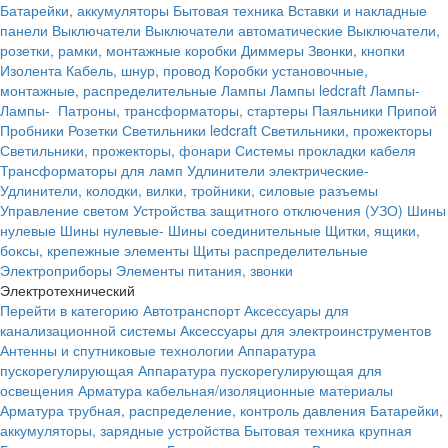
Батарейки, аккумуляторы
Бытовая техника
Вставки и накладные
панели
Выключатели
Выключатели автоматические
Выключатели,
розетки, рамки, монтажные коробки
Диммеры
Звонки, кнопки
Изолента
Кабель, шнур, провод
Коробки установочные,
монтажные, распределительные
Лампы
Лампы ledcraft
Лампы-
Лампы-
Патроны, трансформаторы, стартеры
Паяльники
Припой
Пробники
Розетки
Светильники ledcraft
Светильники, прожекторы
Светильники, прожекторы, фонари
Системы прокладки кабеля
Трансформаторы для ламп
Удлинители электрические-
Удлинители, колодки, вилки, тройники, силовые разъемы
Управление светом
Устройства защитного отключения (УЗО)
Шины
нулевые
Шины нулевые-
Шины соединительные
Щитки, ящики,
боксы, крепежные элементы
Щиты распределительные
Электроприборы
Элементы питания, звонки
Электротехнический
Перейти в категорию
Автотранспорт
Аксессуары для
канализационной системы
Аксессуары для электроинструментов
Антенны и спутниковые технологии
Аппаратура
пускорегулирующая
Аппаратура пускорегулирующая для
освещения
Арматура кабельная/изоляционные материалы
Арматура трубная, распределение, контроль давления
Батарейки,
аккумуляторы, зарядные устройства
Бытовая техника крупная