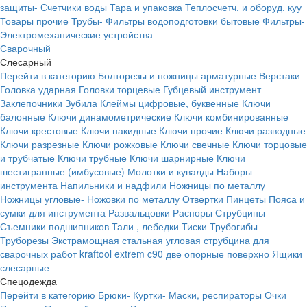
защиты-
Счетчики воды
Тара и упаковка
Теплосчетч. и оборуд. куу
Товары прочие
Трубы-
Фильтры водоподготовки бытовые
Фильтры-
Электромеханические устройства
Сварочный
Слесарный
Перейти в категорию
Болторезы и ножницы арматурные
Верстаки
Головка ударная
Головки торцевые
Губцевый инструмент
Заклепочники
Зубила
Клеймы цифровые, буквенные
Ключи
балонные
Ключи динамометрические
Ключи комбинированные
Ключи крестовые
Ключи накидные
Ключи прочие
Ключи разводные
Ключи разрезные
Ключи рожковые
Ключи свечные
Ключи торцовые
и трубчатые
Ключи трубные
Ключи шарнирные
Ключи
шестигранные (имбусовые)
Молотки и кувалды
Наборы
инструмента
Напильники и надфили
Ножницы по металлу
Ножницы угловые-
Ножовки по металлу
Отвертки
Пинцеты
Пояса и
сумки для инструмента
Развальцовки
Распоры
Струбцины
Съемники подшипников
Тали , лебедки
Тиски
Трубогибы
Труборезы
Экстрамощная стальная угловая струбцина для
сварочных работ kraftool extrem c90 две опорные поверхно
Ящики
слесарные
Спецодежда
Перейти в категорию
Брюки-
Куртки-
Маски, респираторы
Очки