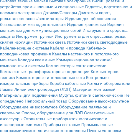
Бытовая техника мелкая
Бытовая электроника
Вилки, розетки и
устройства промышленные и специальные
Гаджеты, портативная и
носимая электроника
Датчики/Сенсоры
Двигатели ворот,
рольставен/насосы/вентиляторы
Изделия для обеспечения
безопасности жизнедеятельности
Изделия крепежные
Изделия
монтажные для коммуникационных сетей
Инструмент и средства
защиты
Инструмент ручной
Инструменты для опрессовки, резки,
снятия изоляции
Источники света
Источники света светодиодные
Кабеленесущие системы
Кабели и провода
Кабельно-
проводниковая продукция
Каналы настенного и потолочного
монтажа
Колодки клеммные
Коммуникационная техника/
компоненты и системы
Компенсаторы сантехнические
Комплектные трансформаторные подстанции
Компьютерная
техника
Компьютерные и телефонные сети
Контрольно-
измерительные приборы
Короба кабельные
Котлы и обогреватели
Лампы
Линии электропередач (ЛЭП)
Материал монтажный
Материалы для подключения
Муфты, фитинги сантехнические
Не
определено
Непрофильный товар
Оборудование высоковольтное
Оборудование низковольтное
Оборудование паяльное и
сварочное
Опоры, оборудование для ЛЭП
Осветительные
аксессуары
Отопительные приборы/технологические и
инженерные системы
Приборы световые
Промышленные
программируемые логические контроллеры
Пункты установки