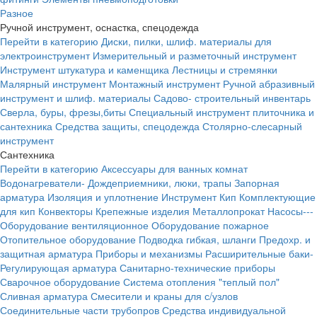
Разное
Ручной инструмент, оснастка, спецодежда
Перейти в категорию
Диски, пилки, шлиф. материалы для
электроинструмент
Измерительный и разметочный инструмент
Инструмент штукатура и каменщика
Лестницы и стремянки
Малярный инструмент
Монтажный инструмент
Ручной абразивный
инструмент и шлиф. материалы
Садово- строительный инвентарь
Сверла, буры, фрезы,биты
Специальный инструмент плиточника и
сантехника
Средства защиты, спецодежда
Столярно-слесарный
инструмент
Сантехника
Перейти в категорию
Аксессуары для ванных комнат
Водонагреватели-
Дождеприемники, люки, трапы
Запорная
арматура
Изоляция и уплотнение
Инструмент
Кип
Комплектующие
для кип
Конвекторы
Крепежные изделия
Металлопрокат
Насосы---
Оборудование вентиляционное
Оборудование пожарное
Отопительное оборудование
Подводка гибкая, шланги
Предохр. и
защитная арматура
Приборы и механизмы
Расширительные баки-
Регулирующая арматура
Санитарно-технические приборы
Сварочное оборудование
Система отопления "теплый пол"
Сливная арматура
Смесители и краны для с/узлов
Соединительные части трубопров
Средства индивидуальной