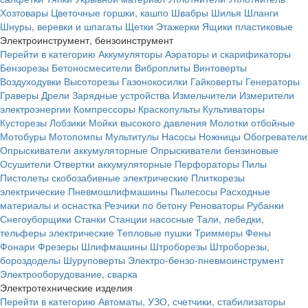
Хозтовары
Цветочные горшки, кашпо
Швабры
Шилья
Шланги
Шнуры, веревки и шпагаты
Щетки
Этажерки
Ящики пластиковые
Электроинструмент, бензоинструмент
Перейти в категорию
Аккумуляторы
Аэраторы и скарификаторы
Бензорезы
Бетоносмесители
Виброплиты
Винтоверты
Воздуходувки
Высоторезы
Газонокосилки
Гайковерты
Генераторы
Граверы
Дрели
Зарядные устройства
Измельчители
Измерители
электроэнергии
Компрессоры
Краскопульты
Культиваторы
Кусторезы
Лобзики
Мойки высокого давления
Молотки отбойные
Мотобуры
Мотопомпы
Мультитулы
Насосы
Ножницы
Обогреватели
Опрыскиватели аккумуляторные
Опрыскиватели бензиновые
Осушители
Отвертки аккумуляторные
Перфораторы
Пилы
Пистолеты скобозабивные электрические
Плиткорезы
электрические
Пневмошлифмашины
Пылесосы
Расходные
материалы и оснастка
Резчики по бетону
Реноваторы
Рубанки
Снегоуборщики
Станки
Станции насосные
Тали, лебедки,
тельферы электрические
Тепловые пушки
Триммеры
Фены
Фонари
Фрезеры
Шлифмашины
Штроборезы
Штроборезы,
бороздоделы
Шуруповерты
Электро-бензо-пневмоинструмент
Электрооборудование, сварка
Электротехнические изделия
Перейти в категорию
Автоматы, УЗО, счетчики, стабилизаторы