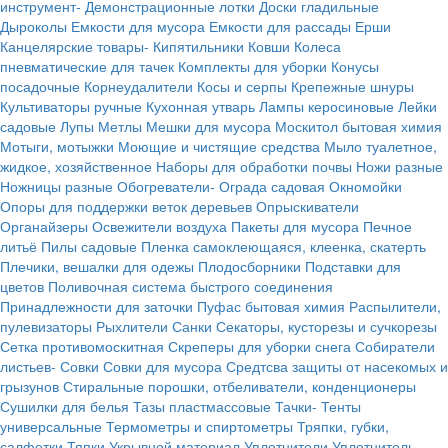
инструмент-
Демонстрационные лотки
Доски гладильные
Дыроколы
Емкости для мусора
Емкости для рассады
Ерши
Канцелярские товары-
Кипятильники
Ковши
Колеса
пневматические для тачек
Комплекты для уборки
Конусы
посадочные
Корнеудалители
Косы и серпы
Крепежные шнуры
Культиваторы ручные
Кухонная утварь
Лампы керосиновые
Лейки
садовые
Лупы
Метлы
Мешки для мусора
Москитол бытовая химия
Мотыги, мотыжки
Моющие и чистящие средства
Мыло туалетное,
жидкое, хозяйственное
Наборы для обработки почвы
Ножи разные
Ножницы разные
Обогреватели-
Ограда садовая
Окномойки
Опоры для поддержки веток деревьев
Опрыскиватели
Органайзеры
Освежители воздуха
Пакеты для мусора
Печное
литьё
Пилы садовые
Пленка самоклеющаяся, клеенка, скатерть
Плечики, вешалки для одежы
Плодосборники
Подставки для
цветов
Поливочная система быстрого соединения
Принадлежности для заточки
Пуфас бытовая химия
Распылители,
пулевизаторы
Рыхлители
Санки
Секаторы, кусторезы и сучкорезы
Сетка противомоскитная
Скреперы для уборки снега
Собиратели
листьев-
Совки
Совки для мусора
Средтсва защиты от насекомых и
грызунов
Стиральные порошки, отбеливатели, конденционеры
Сушилки для белья
Тазы пластмассовые
Тачки-
Тенты
универсальные
Термометры и спиртометры
Тряпки, губки,
салфетки
Тяпки
Укрывной материал
Уплотнители
Уплотнитель