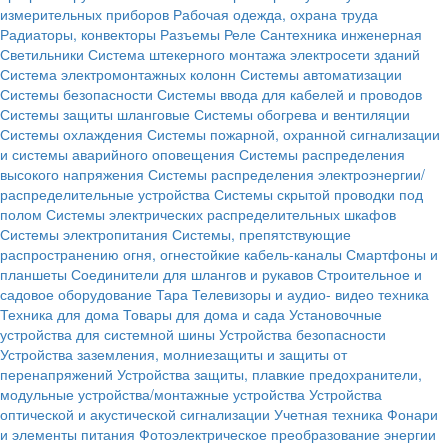
измерительных приборов
Рабочая одежда, охрана труда
Радиаторы, конвекторы
Разъемы
Реле
Сантехника инженерная
Светильники
Система штекерного монтажа электросети зданий
Система электромонтажных колонн
Системы автоматизации
Системы безопасности
Системы ввода для кабелей и проводов
Системы защиты шланговые
Системы обогрева и вентиляции
Системы охлаждения
Системы пожарной, охранной сигнализации
и системы аварийного оповещения
Системы распределения
высокого напряжения
Системы распределения электроэнергии/
распределительные устройства
Системы скрытой проводки под
полом
Системы электрических распределительных шкафов
Системы электропитания
Системы, препятствующие
распространению огня, огнестойкие кабель-каналы
Смартфоны и
планшеты
Соединители для шлангов и рукавов
Строительное и
садовое оборудование
Тара
Телевизоры и аудио- видео техника
Техника для дома
Товары для дома и сада
Установочные
устройства для системной шины
Устройства безопасности
Устройства заземления, молниезащиты и защиты от
перенапряжений
Устройства защиты, плавкие предохранители,
модульные устройства/монтажные устройства
Устройства
оптической и акустической сигнализации
Учетная техника
Фонари
и элементы питания
Фотоэлектрическое преобразование энергии