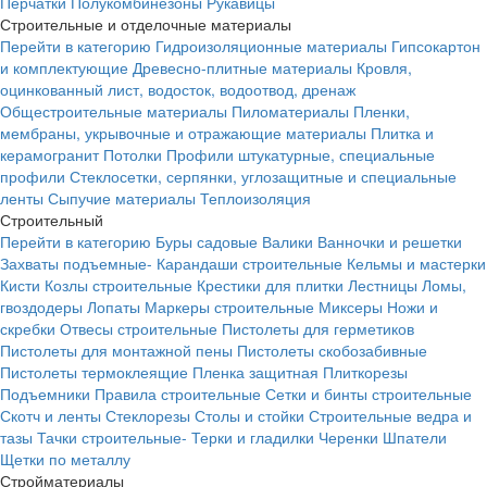
Перчатки
Полукомбинезоны
Рукавицы
Строительные и отделочные материалы
Перейти в категорию
Гидроизоляционные материалы
Гипсокартон
и комплектующие
Древесно-плитные материалы
Кровля,
оцинкованный лист, водосток, водоотвод, дренаж
Общестроительные материалы
Пиломатериалы
Пленки,
мембраны, укрывочные и отражающие материалы
Плитка и
керамогранит
Потолки
Профили штукатурные, специальные
профили
Стеклосетки, серпянки, углозащитные и специальные
ленты
Сыпучие материалы
Теплоизоляция
Строительный
Перейти в категорию
Буры садовые
Валики
Ванночки и решетки
Захваты подъемные-
Карандаши строительные
Кельмы и мастерки
Кисти
Козлы строительные
Крестики для плитки
Лестницы
Ломы,
гвоздодеры
Лопаты
Маркеры строительные
Миксеры
Ножи и
скребки
Отвесы строительные
Пистолеты для герметиков
Пистолеты для монтажной пены
Пистолеты скобозабивные
Пистолеты термоклеящие
Пленка защитная
Плиткорезы
Подъемники
Правила строительные
Сетки и бинты строительные
Скотч и ленты
Стеклорезы
Столы и стойки
Строительные ведра и
тазы
Тачки строительные-
Терки и гладилки
Черенки
Шпатели
Щетки по металлу
Стройматериалы