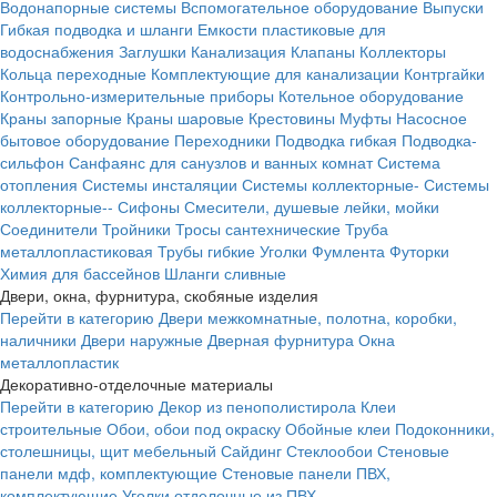
Водонапорные системы
Вспомогательное оборудование
Выпуски
Гибкая подводка и шланги
Емкости пластиковые для
водоснабжения
Заглушки
Канализация
Клапаны
Коллекторы
Кольца переходные
Комплектующие для канализации
Контргайки
Контрольно-измерительные приборы
Котельное оборудование
Краны запорные
Краны шаровые
Крестовины
Муфты
Насосное
бытовое оборудование
Переходники
Подводка гибкая
Подводка-
сильфон
Санфаянс для санузлов и ванных комнат
Система
отопления
Системы инсталяции
Системы коллекторные-
Системы
коллекторные--
Сифоны
Смесители, душевые лейки, мойки
Соединители
Тройники
Тросы сантехнические
Труба
металлопластиковая
Трубы гибкие
Уголки
Фумлента
Футорки
Химия для бассейнов
Шланги сливные
Двери, окна, фурнитура, скобяные изделия
Перейти в категорию
Двери межкомнатные, полотна, коробки,
наличники
Двери наружные
Дверная фурнитура
Окна
металлопластик
Декоративно-отделочные материалы
Перейти в категорию
Декор из пенополистирола
Клеи
строительные
Обои, обои под окраску
Обойные клеи
Подоконники,
столешницы, щит мебельный
Сайдинг
Стеклообои
Стеновые
панели мдф, комплектующие
Стеновые панели ПВХ,
комплектующие
Уголки отделочные из ПВХ