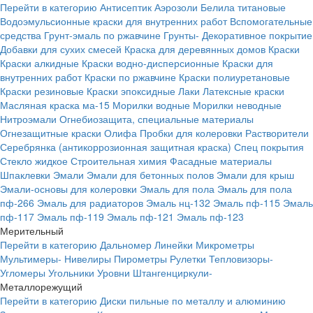
Перейти в категорию
Антисептик
Аэрозоли
Белила титановые
Водоэмульсионные краски для внутренних работ
Вспомогательные
средства
Грунт-эмаль по ржавчине
Грунты-
Декоративное покрытие
Добавки для сухих смесей
Краска для деревянных домов
Краски
Краски алкидные
Краски водно-дисперсионные
Краски для
внутренних работ
Краски по ржавчине
Краски полиуретановые
Краски резиновые
Краски эпоксидные
Лаки
Латексные краски
Масляная краска ма-15
Морилки водные
Морилки неводные
Нитроэмали
Огнебиозащита, специальные материалы
Огнезащитные краски
Олифа
Пробки для колеровки
Растворители
Серебрянка (антикоррозионная защитная краска)
Спец покрытия
Стекло жидкое
Строительная химия
Фасадные материалы
Шпаклевки
Эмали
Эмали для бетонных полов
Эмали для крыш
Эмали-основы для колеровки
Эмаль для пола
Эмаль для пола
пф-266
Эмаль для радиаторов
Эмаль нц-132
Эмаль пф-115
Эмаль
пф-117
Эмаль пф-119
Эмаль пф-121
Эмаль пф-123
Мерительный
Перейти в категорию
Дальномер
Линейки
Микрометры
Мультимеры-
Нивелиры
Пирометры
Рулетки
Тепловизоры-
Угломеры
Угольники
Уровни
Штангенциркули-
Металлорежущий
Перейти в категорию
Диски пильные по металлу и алюминию