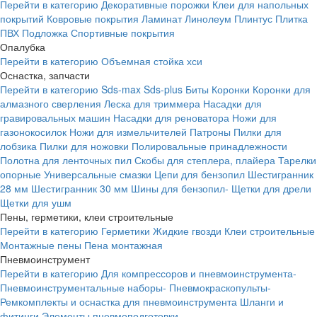
Перейти в категорию
Декоративные порожки
Клеи для напольных
покрытий
Ковровые покрытия
Ламинат
Линолеум
Плинтус
Плитка
ПВХ
Подложка
Спортивные покрытия
Опалубка
Перейти в категорию
Объемная стойка хси
Оснастка, запчасти
Перейти в категорию
Sds-max
Sds-plus
Биты
Коронки
Коронки для
алмазного сверления
Леска для триммера
Насадки для
гравировальных машин
Насадки для реноватора
Ножи для
газонокосилок
Ножи для измельчителей
Патроны
Пилки для
лобзика
Пилки для ножовки
Полировальные принадлежности
Полотна для ленточных пил
Скобы для степлера, плайера
Тарелки
опорные
Универсальные смазки
Цепи для бензопил
Шестигранник
28 мм
Шестигранник 30 мм
Шины для бензопил-
Щетки для дрели
Щетки для ушм
Пены, герметики, клеи строительные
Перейти в категорию
Герметики
Жидкие гвозди
Клеи строительные
Монтажные пены
Пена монтажная
Пневмоинструмент
Перейти в категорию
Для компрессоров и пневмоинструмента-
Пневмоинструментальные наборы-
Пневмокраскопульты-
Ремкомплекты и оснастка для пневмоинструмента
Шланги и
фитинги
Элементы пневмоподготовки