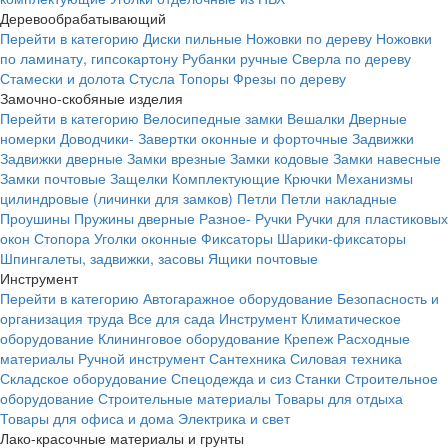
Деревообрабатывающий
Перейти в категорию
Диски пильные
Ножовки по дереву
Ножовки
по ламинату, гипсокартону
Рубанки ручные
Сверла по дереву
Стамески и долота
Стусла
Топоры
Фрезы по дереву
Замочно-скобяные изделия
Перейти в категорию
Велосипедные замки
Вешалки
Дверные
номерки
Доводчики-
Завертки оконные и форточные
Задвижки
Задвижки дверные
Замки врезные
Замки кодовые
Замки навесные
Замки почтовые
Защелки
Комплектующие
Крючки
Механизмы
цилиндровые (личинки для замков)
Петли
Петли накладные
Проушины
Пружины дверные
Разное-
Ручки
Ручки для пластиковых
окон
Стопора
Уголки оконные
Фиксаторы
Шарики-фиксаторы
Шпингалеты, задвижки, засовы
Ящики почтовые
Инструмент
Перейти в категорию
Автогаражное оборудование
Безопасность и
организация труда
Все для сада
Инструмент
Климатическое
оборудование
Клининговое оборудование
Крепеж
Расходные
материалы
Ручной инструмент
Сантехника
Силовая техника
Складское оборудование
Спецодежда и сиз
Станки
Строительное
оборудование
Строительные материалы
Товары для отдыха
Товары для офиса и дома
Электрика и свет
Лако-красочные материалы и грунты