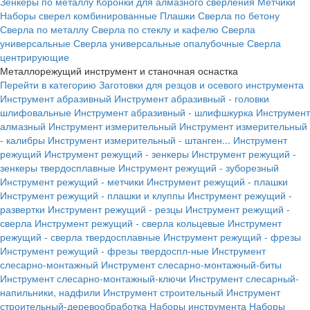
Зенкеры по металлу
Коронки для алмазного сверления
Метчики
Наборы сверел комбинированные
Плашки
Сверла по бетону
Сверла по металлу
Сверла по стеклу и кафелю
Сверла
универсальные
Сверла универсальные опалубочные
Сверла
центрирующие
Металлорежущий инструмент и станочная оснастка
Перейти в категорию
Заготовки для резцов и осевого инструмента
Инструмент абразивный
Инструмент абразивный - головки
шлифовальные
Инструмент абразивный - шлифшкурка
Инструмент
алмазный
Инструмент измерительный
Инструмент измерительный
- калибры
Инструмент измерительный - штанген...
Инструмент
режущий
Инструмент режущий - зенкеры
Инструмент режущий -
зенкеры твердосплавные
Инструмент режущий - зуборезный
Инструмент режущий - метчики
Инструмент режущий - плашки
Инструмент режущий - плашки и клуппы
Инструмент режущий -
развертки
Инструмент режущий - резцы
Инструмент режущий -
сверла
Инструмент режущий - сверла кольцевые
Инструмент
режущий - сверла твердосплавные
Инструмент режущий - фрезы
Инструмент режущий - фрезы твердоспл-ные
Инструмент
слесарно-монтажный
Инструмент слесарно-монтажный-биты
Инструмент слесарно-монтажный-ключи
Инструмент слесарный-
напильники, надфили
Инструмент строительный
Инструмент
строительный-деревообработка
Наборы инструмента
Наборы