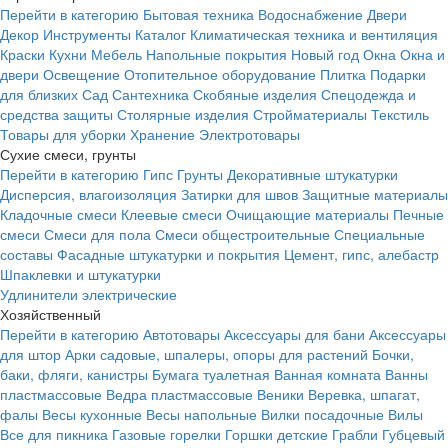
Перейти в категорию
Бытовая техника
Водоснабжение
Двери
Декор
Инструменты
Каталог
Климатическая техника и вентиляция
Краски
Кухни
Мебель
Напольные покрытия
Новый год
Окна
Окна и
двери
Освещение
Отопительное оборудование
Плитка
Подарки
для близких
Сад
Сантехника
Скобяные изделия
Спецодежда и
средства защиты
Столярные изделия
Стройматериалы
Текстиль
Товары для уборки
Хранение
Электротовары
Сухие смеси, грунты
Перейти в категорию
Гипс
Грунты
Декоративные штукатурки
Дисперсия, влагоизоляция
Затирки для швов
Защитные материалы
Кладочные смеси
Клеевые смеси
Очищающие материалы
Печные
смеси
Смеси для пола
Смеси общестроительные
Специальные
составы
Фасадные штукатурки и покрытия
Цемент, гипс, алебастр
Шпаклевки и штукатурки
Удлинители электрические
Хозяйственный
Перейти в категорию
Автотовары
Аксессуары для бани
Аксессуары
для штор
Арки садовые, шпалеры, опоры для растений
Бочки,
баки, фляги, канистры
Бумага туалетная
Ванная комната
Ванны
пластмассовые
Ведра пластмассовые
Веники
Веревка, шпагат,
фалы
Весы кухонные
Весы напольные
Вилки посадочные
Вилы
Все для пикника
Газовые горелки
Горшки детские
Грабли
Губцевый