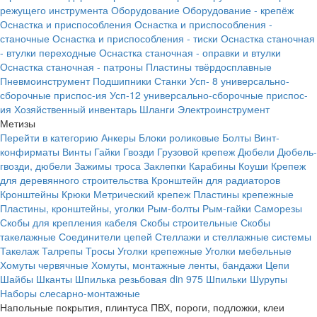
режущего инструмента
Оборудование
Оборудование - крепёж
Оснастка и приспособления
Оснастка и приспособления -
станочные
Оснастка и приспособления - тиски
Оснастка станочная
- втулки переходные
Оснастка станочная - оправки и втулки
Оснастка станочная - патроны
Пластины твёрдосплавные
Пневмоинструмент
Подшипники
Станки
Усп- 8 универсально-
сборочные приспос-ия
Усп-12 универсально-сборочные приспос-
ия
Хозяйственный инвентарь
Шланги
Электроинструмент
Метизы
Перейти в категорию
Анкеры
Блоки роликовые
Болты
Винт-
конфирматы
Винты
Гайки
Гвозди
Грузовой крепеж
Дюбели
Дюбель-
гвозди, дюбели
Зажимы троса
Заклепки
Карабины
Коуши
Крепеж
для деревянного строительства
Кронштейн для радиаторов
Кронштейны
Крюки
Метрический крепеж
Пластины крепежные
Пластины, кронштейны, уголки
Рым-болты
Рым-гайки
Саморезы
Скобы для крепления кабеля
Скобы строительные
Скобы
такелажные
Соединители цепей
Стеллажи и стеллажные системы
Такелаж
Талрепы
Тросы
Уголки крепежные
Уголки мебельные
Хомуты червячные
Хомуты, монтажные ленты, бандажи
Цепи
Шайбы
Шканты
Шпилька резьбовая din 975
Шпильки
Шурупы
Наборы слесарно-монтажные
Напольные покрытия, плинтуса ПВХ, пороги, подложки, клеи