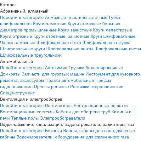
Каталог
Абразивный, алмазный
Перейти в категорию
Алмазные пластины заточные
Губка
шлифовальная
Круги алмазные
Круги алмазные больших
диаметров промышленные
Круги зачистные
Круги лепестковые
Круги отрезные
Круги отрезные, зачистные
Круги шлифовальные
Чашки алмазные
Шлифовальная сетка
Шлифовальная шкурка
Шлифовальные круги
Шлифовальные ленты
Шлифовальные листы
Шлифовальные треугольники
Автомобильный
Перейти в категорию
Автохимия
Грузики балансировочные
Домкраты
Запчасти для грузовых машин
Инструмент для кузовного
ремонта, аксессуары
Правки автомобильные
Прессы
гидравлические
Прессы реечные
Растяжки гидравлические
Специнструмент
Вентиляция и электрообогрев
Перейти в категорию
Вентиляторы
Вентиляционные решетки
Вентиляционные системы
Кабели для обогрева труб
Камины и
печи
Теплые полы
Электрообогреватели
Водоснабжение, канализация, водонагреватели, радиаторы, газ
Перейти в категорию
Бочонки
Ванны, экраны для ванн, душевые
кабины
Водонагреватели, оборудование для сжиженного газа