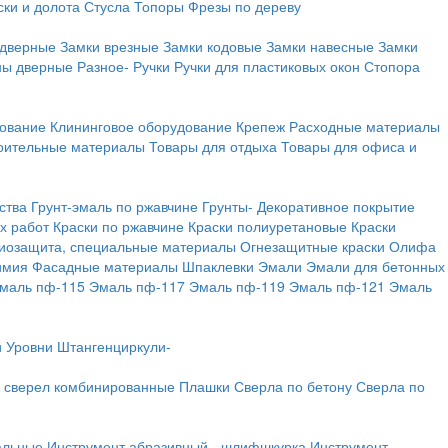
ки и долота
Стусла
Топоры
Фрезы по дереву
 дверные
Замки врезные
Замки кодовые
Замки навесные
Замки
ны дверные
Разное-
Ручки
Ручки для пластиковых окон
Стопора
дование
Клининговое оборудование
Крепеж
Расходные материалы
оительные материалы
Товары для отдыха
Товары для офиса и
ства
Грунт-эмаль по ржавчине
Грунты-
Декоративное покрытие
х работ
Краски по ржавчине
Краски полиуретановые
Краски
иозащита, специальные материалы
Огнезащитные краски
Олифа
имия
Фасадные материалы
Шпаклевки
Эмали
Эмали для бетонных
маль пф-115
Эмаль пф-117
Эмаль пф-119
Эмаль пф-121
Эмаль
и
Уровни
Штангенциркули-
 сверел комбинированные
Плашки
Сверла по бетону
Сверла по
альные
Инструмент абразивный - шлифшкурка
Инструмент