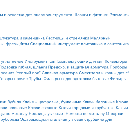
ы и оснастка для пневмоинструмента
Шланги и фитинги
Элементы
штукатура и каменщика
Лестницы и стремянки
Малярный
ры, фрезы,биты
Специальный инструмент плиточника и сантехника
 уплотнение
Инструмент
Кип
Комплектующие для кип
Конвекторы
Подводка гибкая, шланги
Предохр. и защитная арматура
Приборы
опления "теплый пол"
Сливная арматура
Смесители и краны для с/
Товары прочие
Трубы-
Фильтры водоподготовки бытовые
Фильтры-
ики
Зубила
Клеймы цифровые, буквенные
Ключи балонные
Ключи
ючи рожковые
Ключи свечные
Ключи торцовые и трубчатые
Ключи
цы по металлу
Ножницы угловые-
Ножовки по металлу
Отвертки
Труборезы
Экстрамощная стальная угловая струбцина для