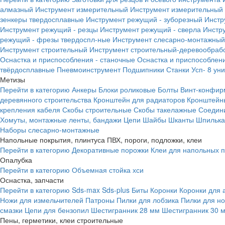
алмазный
Инструмент измерительный
Инструмент измерительный 
зенкеры твердосплавные
Инструмент режущий - зуборезный
Инстр
Инструмент режущий - резцы
Инструмент режущий - сверла
Инстр
режущий - фрезы твердоспл-ные
Инструмент слесарно-монтажный
Инструмент строительный
Инструмент строительный-деревообраб
Оснастка и приспособления - станочные
Оснастка и приспособлени
твёрдосплавные
Пневмоинструмент
Подшипники
Станки
Усп- 8 ун
Метизы
Перейти в категорию
Анкеры
Блоки роликовые
Болты
Винт-конфир
деревянного строительства
Кронштейн для радиаторов
Кронштейн
крепления кабеля
Скобы строительные
Скобы такелажные
Соедин
Хомуты, монтажные ленты, бандажи
Цепи
Шайбы
Шканты
Шпилька 
Наборы слесарно-монтажные
Напольные покрытия, плинтуса ПВХ, пороги, подложки, клеи
Перейти в категорию
Декоративные порожки
Клеи для напольных 
Опалубка
Перейти в категорию
Объемная стойка хси
Оснастка, запчасти
Перейти в категорию
Sds-max
Sds-plus
Биты
Коронки
Коронки для 
Ножи для измельчителей
Патроны
Пилки для лобзика
Пилки для н
смазки
Цепи для бензопил
Шестигранник 28 мм
Шестигранник 30 
Пены, герметики, клеи строительные