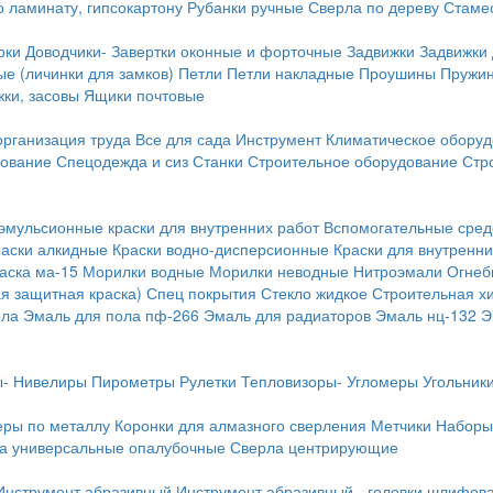
о ламинату, гипсокартону
Рубанки ручные
Сверла по дереву
Стамес
рки
Доводчики-
Завертки оконные и форточные
Задвижки
Задвижки
е (личинки для замков)
Петли
Петли накладные
Проушины
Пружи
ки, засовы
Ящики почтовые
организация труда
Все для сада
Инструмент
Климатическое обору
дование
Спецодежда и сиз
Станки
Строительное оборудование
Стр
эмульсионные краски для внутренних работ
Вспомогательные сред
раски алкидные
Краски водно-дисперсионные
Краски для внутренни
аска ма-15
Морилки водные
Морилки неводные
Нитроэмали
Огнеб
я защитная краска)
Спец покрытия
Стекло жидкое
Строительная х
ола
Эмаль для пола пф-266
Эмаль для радиаторов
Эмаль нц-132
Э
-
Нивелиры
Пирометры
Рулетки
Тепловизоры-
Угломеры
Угольник
еры по металлу
Коронки для алмазного сверления
Метчики
Наборы
а универсальные опалубочные
Сверла центрирующие
Инструмент абразивный
Инструмент абразивный - головки шлифов