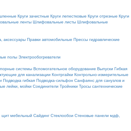
ышленные
Круги зачистные
Круги лепестковые
Круги отрезные
Круги
овальные ленты
Шлифовальные листы
Шлифовальные
а, аксессуары
Правки автомобильные
Прессы гидравлические
лые полы
Электрообогреватели
порные системы
Вспомогательное оборудование
Выпуски
Гибкая
ктующие для канализации
Контргайки
Контрольно-измерительные
и
Подводка гибкая
Подводка-сильфон
Санфаянс для санузлов и
ые лейки, мойки
Соединители
Тройники
Тросы сантехнические
, щит мебельный
Сайдинг
Стеклообои
Стеновые панели мдф,