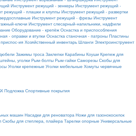
ущий
Инструмент режущий - зенкеры
Инструмент режущий -
т режущий - плашки и клуппы
Инструмент режущий - развертки
твердосплавные
Инструмент режущий - фрезы
Инструмент
тажный-ключи
Инструмент слесарный-напильники, надфили
вание
Оборудование - крепёж
Оснастка и приспособления
ная - оправки и втулки
Оснастка станочная - патроны
Пластины
 приспос-ия
Хозяйственный инвентарь
Шланги
Электроинструмент
 дюбели
Зажимы троса
Заклепки
Карабины
Коуши
Крепеж для
штейны, уголки
Рым-болты
Рым-гайки
Саморезы
Скобы для
осы
Уголки крепежные
Уголки мебельные
Хомуты червячные
ВХ
Подложка
Спортивные покрытия
льных машин
Насадки для реноватора
Ножи для газонокосилок
л
Скобы для степлера, плайера
Тарелки опорные
Универсальные