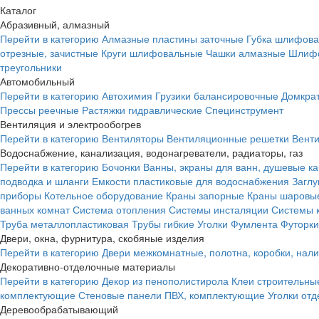
Каталог
Абразивный, алмазный
Перейти в категорию
Алмазные пластины заточные
Губка шлифова
отрезные, зачистные
Круги шлифовальные
Чашки алмазные
Шлифо
треугольники
Автомобильный
Перейти в категорию
Автохимия
Грузики балансировочные
Домкра
Прессы реечные
Растяжки гидравлические
Специнструмент
Вентиляция и электрообогрев
Перейти в категорию
Вентиляторы
Вентиляционные решетки
Вент
Водоснабжение, канализация, водонагреватели, радиаторы, газ
Перейти в категорию
Бочонки
Ванны, экраны для ванн, душевые к
подводка и шланги
Емкости пластиковые для водоснабжения
Загл
приборы
Котельное оборудование
Краны запорные
Краны шаровы
ванных комнат
Система отопления
Системы инсталяции
Системы 
Труба металлопластиковая
Трубы гибкие
Уголки
Фумлента
Футорки
Двери, окна, фурнитура, скобяные изделия
Перейти в категорию
Двери межкомнатные, полотна, коробки, нал
Декоративно-отделочные материалы
Перейти в категорию
Декор из пенополистирола
Клеи строительны
комплектующие
Стеновые панели ПВХ, комплектующие
Уголки от
Деревообрабатывающий