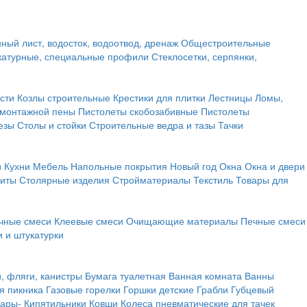
ный лист, водосток, водоотвод, дренаж
Общестроительные
атурные, специальные профили
Стеклосетки, серпянки,
сти
Козлы строительные
Крестики для плитки
Лестницы
Ломы,
 монтажной пены
Пистолеты скобозабивные
Пистолеты
езы
Столы и стойки
Строительные ведра и тазы
Тачки
и
Кухни
Мебель
Напольные покрытия
Новый год
Окна
Окна и двери
щиты
Столярные изделия
Стройматериалы
Текстиль
Товары для
чные смеси
Клеевые смеси
Очищающие материалы
Печные смеси
 и штукатурки
и, фляги, канистры
Бумага туалетная
Ванная комната
Ванны
я пикника
Газовые горелки
Горшки детские
Грабли
Губцевый
вары-
Кипятильники
Ковши
Колеса пневматические для тачек