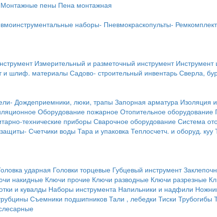
Монтажные пены
Пена монтажная
вмоинструментальные наборы-
Пневмокраскопульты-
Ремкомплект
инструмент
Измерительный и разметочный инструмент
Инструмент 
т и шлиф. материалы
Садово- строительный инвентарь
Сверла, бу
ели-
Дождеприемники, люки, трапы
Запорная арматура
Изоляция и
иляционное
Оборудование пожарное
Отопительное оборудование
тарно-технические приборы
Сварочное оборудование
Система от
 защиты-
Счетчики воды
Тара и упаковка
Теплосчетч. и оборуд. куу
Головка ударная
Головки торцевые
Губцевый инструмент
Заклепочн
ючи накидные
Ключи прочие
Ключи разводные
Ключи разрезные
Кл
тки и кувалды
Наборы инструмента
Напильники и надфили
Ножни
трубцины
Съемники подшипников
Тали , лебедки
Тиски
Трубогибы
слесарные