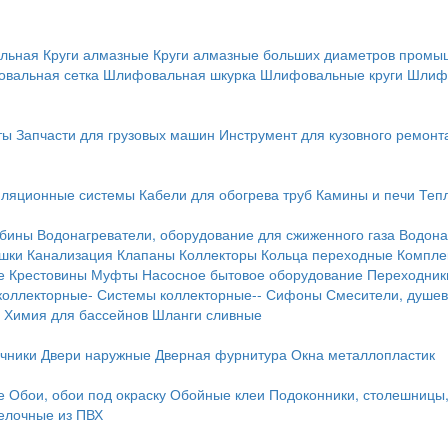
льная
Круги алмазные
Круги алмазные больших диаметров пром
вальная сетка
Шлифовальная шкурка
Шлифовальные круги
Шлиф
ты
Запчасти для грузовых машин
Инструмент для кузовного ремонт
иляционные системы
Кабели для обогрева труб
Камины и печи
Теп
абины
Водонагреватели, оборудование для сжиженного газа
Водона
ушки
Канализация
Клапаны
Коллекторы
Кольца переходные
Компле
е
Крестовины
Муфты
Насосное бытовое оборудование
Переходник
коллекторные-
Системы коллекторные--
Сифоны
Смесители, душев
Химия для бассейнов
Шланги сливные
ичники
Двери наружные
Дверная фурнитура
Окна металлопластик
е
Обои, обои под окраску
Обойные клеи
Подоконники, столешницы
делочные из ПВХ