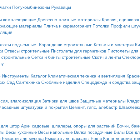
чатки
Полукомбинезоны
Рукавицы
 и комплектующие
Древесно-плитные материалы
Кровля, оцинкован
ражающие материалы
Плитка и керамогранит
Потолки
Профили штук
оляция
хваты подъемные-
Карандаши строительные
Кельмы и мастерки
Ки
ки
Отвесы строительные
Пистолеты для герметиков
Пистолеты для
 строительные
Сетки и бинты строительные
Скотч и ленты
Стеклор
лу
р
Инструменты
Каталог
Климатическая техника и вентиляция
Краск
ких
Сад
Сантехника
Скобяные изделия
Спецодежда и средства за
сия, влагоизоляция
Затирки для швов
Защитные материалы
Кладо
Фасадные штукатурки и покрытия
Цемент, гипс, алебастр
Шпаклевки
 для штор
Арки садовые, шпалеры, опоры для растений
Бочки, бак
лы
Весы кухонные
Весы напольные
Вилки посадочные
Вилы
Все дл
ы
Емкости для мусора
Емкости для рассады
Ерши
Канцелярские то