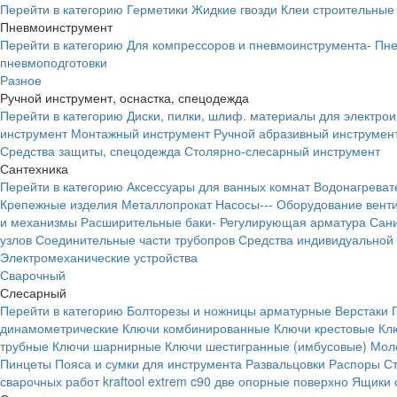
Перейти в категорию
Герметики
Жидкие гвозди
Клеи строительные
Пневмоинструмент
Перейти в категорию
Для компрессоров и пневмоинструмента-
Пне
пневмоподготовки
Разное
Ручной инструмент, оснастка, спецодежда
Перейти в категорию
Диски, пилки, шлиф. материалы для электро
инструмент
Монтажный инструмент
Ручной абразивный инструмен
Средства защиты, спецодежда
Столярно-слесарный инструмент
Сантехника
Перейти в категорию
Аксессуары для ванных комнат
Водонагреват
Крепежные изделия
Металлопрокат
Насосы---
Оборудование вент
и механизмы
Расширительные баки-
Регулирующая арматура
Сани
узлов
Соединительные части трубопров
Средства индивидуальной
Электромеханические устройства
Сварочный
Слесарный
Перейти в категорию
Болторезы и ножницы арматурные
Верстаки
динамометрические
Ключи комбинированные
Ключи крестовые
Кл
трубные
Ключи шарнирные
Ключи шестигранные (имбусовые)
Моло
Пинцеты
Пояса и сумки для инструмента
Развальцовки
Распоры
С
сварочных работ kraftool extrem c90 две опорные поверхно
Ящики 