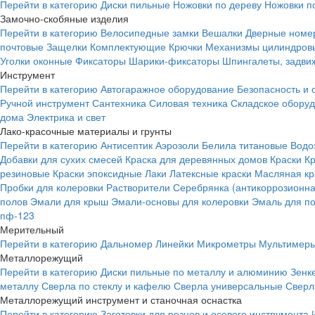
Перейти в категорию
Диски пильные
Ножовки по дереву
Ножовки п
Замочно-скобяные изделия
Перейти в категорию
Велосипедные замки
Вешалки
Дверные номе
почтовые
Защелки
Комплектующие
Крючки
Механизмы цилиндровы
Уголки оконные
Фиксаторы
Шарики-фиксаторы
Шпингалеты, задвиж
Инструмент
Перейти в категорию
Автогаражное оборудование
Безопасность и 
Ручной инструмент
Сантехника
Силовая техника
Складское обору
дома
Электрика и свет
Лако-красочные материалы и грунты
Перейти в категорию
Антисептик
Аэрозоли
Белила титановые
Водо
Добавки для сухих смесей
Краска для деревянных домов
Краски
К
резиновые
Краски эпоксидные
Лаки
Латексные краски
Масляная кр
Пробки для колеровки
Растворители
Серебрянка (антикоррозионна
полов
Эмали для крыш
Эмали-основы для колеровки
Эмаль для п
пф-123
Мерительный
Перейти в категорию
Дальномер
Линейки
Микрометры
Мультимеры
Металлорежущий
Перейти в категорию
Диски пильные по металлу и алюминию
Зенк
металлу
Сверла по стеклу и кафелю
Сверла универсальные
Сверл
Металлорежущий инструмент и станочная оснастка
Перейти в категорию
Заготовки для резцов и осевого инструмента