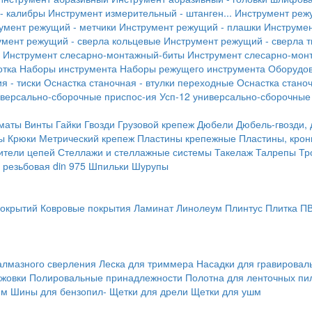
- калибры
Инструмент измерительный - штанген...
Инструмент реж
умент режущий - метчики
Инструмент режущий - плашки
Инструмен
умент режущий - сверла кольцевые
Инструмент режущий - сверла 
Инструмент слесарно-монтажный-биты
Инструмент слесарно-мон
отка
Наборы инструмента
Наборы режущего инструмента
Оборудо
я - тиски
Оснастка станочная - втулки переходные
Оснастка станоч
иверсально-сборочные приспос-ия
Усп-12 универсально-сборочные
маты
Винты
Гайки
Гвозди
Грузовой крепеж
Дюбели
Дюбель-гвозди,
ы
Крюки
Метрический крепеж
Пластины крепежные
Пластины, крон
ители цепей
Стеллажи и стеллажные системы
Такелаж
Талрепы
Тр
резьбовая din 975
Шпильки
Шурупы
покрытий
Ковровые покрытия
Ламинат
Линолеум
Плинтус
Плитка П
алмазного сверления
Леска для триммера
Насадки для гравирова
ожовки
Полировальные принадлежности
Полотна для ленточных пи
мм
Шины для бензопил-
Щетки для дрели
Щетки для ушм