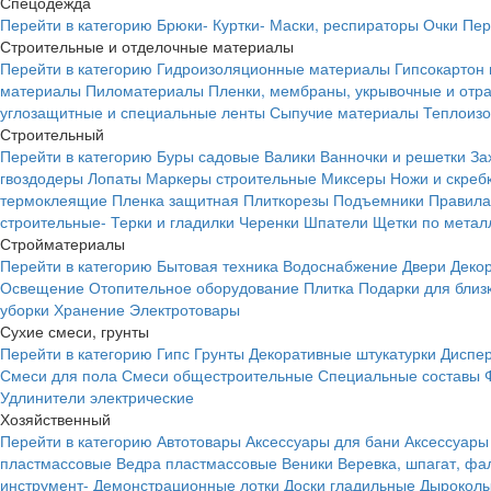
Спецодежда
Перейти в категорию
Брюки-
Куртки-
Маски, респираторы
Очки
Пер
Строительные и отделочные материалы
Перейти в категорию
Гидроизоляционные материалы
Гипсокартон
материалы
Пиломатериалы
Пленки, мембраны, укрывочные и от
углозащитные и специальные ленты
Сыпучие материалы
Теплоиз
Строительный
Перейти в категорию
Буры садовые
Валики
Ванночки и решетки
За
гвоздодеры
Лопаты
Маркеры строительные
Миксеры
Ножи и скреб
термоклеящие
Пленка защитная
Плиткорезы
Подъемники
Правила
строительные-
Терки и гладилки
Черенки
Шпатели
Щетки по метал
Стройматериалы
Перейти в категорию
Бытовая техника
Водоснабжение
Двери
Деко
Освещение
Отопительное оборудование
Плитка
Подарки для близ
уборки
Хранение
Электротовары
Сухие смеси, грунты
Перейти в категорию
Гипс
Грунты
Декоративные штукатурки
Диспер
Смеси для пола
Смеси общестроительные
Специальные составы
Удлинители электрические
Хозяйственный
Перейти в категорию
Автотовары
Аксессуары для бани
Аксессуары
пластмассовые
Ведра пластмассовые
Веники
Веревка, шпагат, фа
инструмент-
Демонстрационные лотки
Доски гладильные
Дырокол