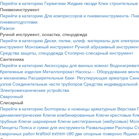
Перейти в категорию
Герметики
Жидкие гвозди
Клеи строительные
Пневмоинструмент
Перейти в категорию
Для компрессоров и пневмоинструмента-
Пне
пневмоподготовки
Разное
Ручной инструмент, оснастка, спецодежда
Перейти в категорию
Диски, пилки, шлиф. материалы для электро
инструмент
Монтажный инструмент
Ручной абразивный инструмен
Средства защиты, спецодежда
Столярно-слесарный инструмент
Сантехника
Перейти в категорию
Аксессуары для ванных комнат
Водонагреват
Крепежные изделия
Металлопрокат
Насосы---
Оборудование вент
и механизмы
Расширительные баки-
Регулирующая арматура
Сани
узлов
Соединительные части трубопров
Средства индивидуальной
Электромеханические устройства
Сварочный
Слесарный
Перейти в категорию
Болторезы и ножницы арматурные
Верстаки
динамометрические
Ключи комбинированные
Ключи крестовые
Кл
трубные
Ключи шарнирные
Ключи шестигранные (имбусовые)
Моло
Пинцеты
Пояса и сумки для инструмента
Развальцовки
Распоры
С
сварочных работ kraftool extrem c90 две опорные поверхно
Ящики 