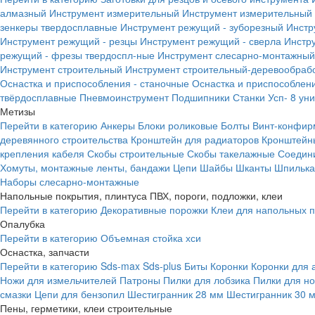
алмазный
Инструмент измерительный
Инструмент измерительный 
зенкеры твердосплавные
Инструмент режущий - зуборезный
Инстр
Инструмент режущий - резцы
Инструмент режущий - сверла
Инстр
режущий - фрезы твердоспл-ные
Инструмент слесарно-монтажный
Инструмент строительный
Инструмент строительный-деревообраб
Оснастка и приспособления - станочные
Оснастка и приспособлени
твёрдосплавные
Пневмоинструмент
Подшипники
Станки
Усп- 8 ун
Метизы
Перейти в категорию
Анкеры
Блоки роликовые
Болты
Винт-конфир
деревянного строительства
Кронштейн для радиаторов
Кронштейн
крепления кабеля
Скобы строительные
Скобы такелажные
Соедин
Хомуты, монтажные ленты, бандажи
Цепи
Шайбы
Шканты
Шпилька 
Наборы слесарно-монтажные
Напольные покрытия, плинтуса ПВХ, пороги, подложки, клеи
Перейти в категорию
Декоративные порожки
Клеи для напольных 
Опалубка
Перейти в категорию
Объемная стойка хси
Оснастка, запчасти
Перейти в категорию
Sds-max
Sds-plus
Биты
Коронки
Коронки для 
Ножи для измельчителей
Патроны
Пилки для лобзика
Пилки для н
смазки
Цепи для бензопил
Шестигранник 28 мм
Шестигранник 30 
Пены, герметики, клеи строительные