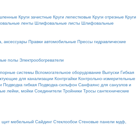
ышленные
Круги зачистные
Круги лепестковые
Круги отрезные
Круги
овальные ленты
Шлифовальные листы
Шлифовальные
а, аксессуары
Правки автомобильные
Прессы гидравлические
лые полы
Электрообогреватели
порные системы
Вспомогательное оборудование
Выпуски
Гибкая
ктующие для канализации
Контргайки
Контрольно-измерительные
и
Подводка гибкая
Подводка-сильфон
Санфаянс для санузлов и
ые лейки, мойки
Соединители
Тройники
Тросы сантехнические
, щит мебельный
Сайдинг
Стеклообои
Стеновые панели мдф,