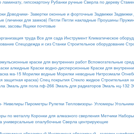
о ламинату, гипсокартону
Рубанки ручные
Сверла по дереву
Стамес
рки
Доводчики-
Завертки оконные и форточные
Задвижки
Задвижки
е (личинки для замков)
Петли
Петли накладные
Проушины
Пружи
ки, засовы
Ящики почтовые
организация труда
Все для сада
Инструмент
Климатическое обору
дование
Спецодежда и сиз
Станки
Строительное оборудование
Стр
эмульсионные краски для внутренних работ
Вспомогательные сред
раски алкидные
Краски водно-дисперсионные
Краски для внутренни
аска ма-15
Морилки водные
Морилки неводные
Нитроэмали
Огнеб
я защитная краска)
Спец покрытия
Стекло жидкое
Строительная х
ола
Эмаль для пола пф-266
Эмаль для радиаторов
Эмаль нц-132
Э
-
Нивелиры
Пирометры
Рулетки
Тепловизоры-
Угломеры
Угольник
еры по металлу
Коронки для алмазного сверления
Метчики
Наборы
а универсальные опалубочные
Сверла центрирующие
Инструмент абразивный
Инструмент абразивный - головки шлифов