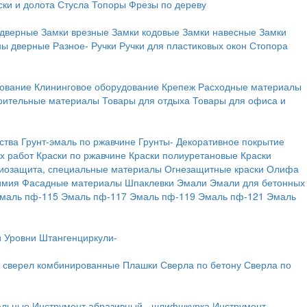
ки и долота
Стусла
Топоры
Фрезы по дереву
 дверные
Замки врезные
Замки кодовые
Замки навесные
Замки
ны дверные
Разное-
Ручки
Ручки для пластиковых окон
Стопора
дование
Клининговое оборудование
Крепеж
Расходные материалы
оительные материалы
Товары для отдыха
Товары для офиса и
ства
Грунт-эмаль по ржавчине
Грунты-
Декоративное покрытие
х работ
Краски по ржавчине
Краски полиуретановые
Краски
иозащита, специальные материалы
Огнезащитные краски
Олифа
имия
Фасадные материалы
Шпаклевки
Эмали
Эмали для бетонных
маль пф-115
Эмаль пф-117
Эмаль пф-119
Эмаль пф-121
Эмаль
и
Уровни
Штангенциркули-
 сверел комбинированные
Плашки
Сверла по бетону
Сверла по
альные
Инструмент абразивный - шлифшкурка
Инструмент