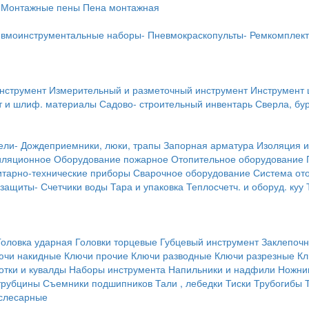
Монтажные пены
Пена монтажная
вмоинструментальные наборы-
Пневмокраскопульты-
Ремкомплект
инструмент
Измерительный и разметочный инструмент
Инструмент 
т и шлиф. материалы
Садово- строительный инвентарь
Сверла, бу
ели-
Дождеприемники, люки, трапы
Запорная арматура
Изоляция и
иляционное
Оборудование пожарное
Отопительное оборудование
тарно-технические приборы
Сварочное оборудование
Система от
 защиты-
Счетчики воды
Тара и упаковка
Теплосчетч. и оборуд. куу
Головка ударная
Головки торцевые
Губцевый инструмент
Заклепочн
ючи накидные
Ключи прочие
Ключи разводные
Ключи разрезные
Кл
тки и кувалды
Наборы инструмента
Напильники и надфили
Ножни
трубцины
Съемники подшипников
Тали , лебедки
Тиски
Трубогибы
слесарные