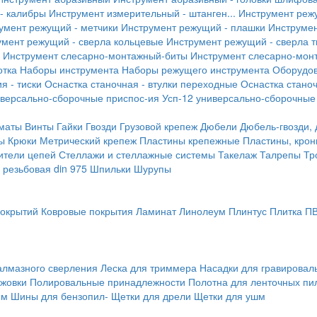
- калибры
Инструмент измерительный - штанген...
Инструмент реж
умент режущий - метчики
Инструмент режущий - плашки
Инструмен
умент режущий - сверла кольцевые
Инструмент режущий - сверла 
Инструмент слесарно-монтажный-биты
Инструмент слесарно-мон
отка
Наборы инструмента
Наборы режущего инструмента
Оборудо
я - тиски
Оснастка станочная - втулки переходные
Оснастка станоч
иверсально-сборочные приспос-ия
Усп-12 универсально-сборочные
маты
Винты
Гайки
Гвозди
Грузовой крепеж
Дюбели
Дюбель-гвозди,
ы
Крюки
Метрический крепеж
Пластины крепежные
Пластины, крон
ители цепей
Стеллажи и стеллажные системы
Такелаж
Талрепы
Тр
резьбовая din 975
Шпильки
Шурупы
покрытий
Ковровые покрытия
Ламинат
Линолеум
Плинтус
Плитка П
алмазного сверления
Леска для триммера
Насадки для гравирова
ожовки
Полировальные принадлежности
Полотна для ленточных пи
мм
Шины для бензопил-
Щетки для дрели
Щетки для ушм