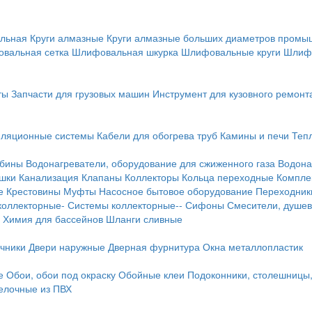
льная
Круги алмазные
Круги алмазные больших диаметров пром
вальная сетка
Шлифовальная шкурка
Шлифовальные круги
Шлиф
ты
Запчасти для грузовых машин
Инструмент для кузовного ремонт
иляционные системы
Кабели для обогрева труб
Камины и печи
Теп
абины
Водонагреватели, оборудование для сжиженного газа
Водона
ушки
Канализация
Клапаны
Коллекторы
Кольца переходные
Компле
е
Крестовины
Муфты
Насосное бытовое оборудование
Переходник
коллекторные-
Системы коллекторные--
Сифоны
Смесители, душев
Химия для бассейнов
Шланги сливные
ичники
Двери наружные
Дверная фурнитура
Окна металлопластик
е
Обои, обои под окраску
Обойные клеи
Подоконники, столешницы
делочные из ПВХ