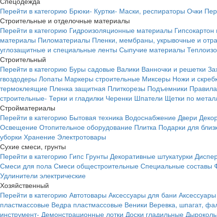
Спецодежда
Перейти в категорию
Брюки-
Куртки-
Маски, респираторы
Очки
Пер
Строительные и отделочные материалы
Перейти в категорию
Гидроизоляционные материалы
Гипсокартон
материалы
Пиломатериалы
Пленки, мембраны, укрывочные и от
углозащитные и специальные ленты
Сыпучие материалы
Теплоиз
Строительный
Перейти в категорию
Буры садовые
Валики
Ванночки и решетки
За
гвоздодеры
Лопаты
Маркеры строительные
Миксеры
Ножи и скреб
термоклеящие
Пленка защитная
Плиткорезы
Подъемники
Правила
строительные-
Терки и гладилки
Черенки
Шпатели
Щетки по метал
Стройматериалы
Перейти в категорию
Бытовая техника
Водоснабжение
Двери
Деко
Освещение
Отопительное оборудование
Плитка
Подарки для близ
уборки
Хранение
Электротовары
Сухие смеси, грунты
Перейти в категорию
Гипс
Грунты
Декоративные штукатурки
Диспер
Смеси для пола
Смеси общестроительные
Специальные составы
Удлинители электрические
Хозяйственный
Перейти в категорию
Автотовары
Аксессуары для бани
Аксессуары
пластмассовые
Ведра пластмассовые
Веники
Веревка, шпагат, фа
инструмент-
Демонстрационные лотки
Доски гладильные
Дырокол