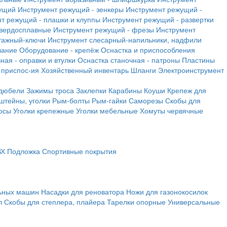
ущий
Инструмент режущий - зенкеры
Инструмент режущий -
т режущий - плашки и клуппы
Инструмент режущий - развертки
твердосплавные
Инструмент режущий - фрезы
Инструмент
тажный-ключи
Инструмент слесарный-напильники, надфили
вание
Оборудование - крепёж
Оснастка и приспособления
ная - оправки и втулки
Оснастка станочная - патроны
Пластины
 приспос-ия
Хозяйственный инвентарь
Шланги
Электроинструмент
 дюбели
Зажимы троса
Заклепки
Карабины
Коуши
Крепеж для
штейны, уголки
Рым-болты
Рым-гайки
Саморезы
Скобы для
осы
Уголки крепежные
Уголки мебельные
Хомуты червячные
ВХ
Подложка
Спортивные покрытия
льных машин
Насадки для реноватора
Ножи для газонокосилок
л
Скобы для степлера, плайера
Тарелки опорные
Универсальные