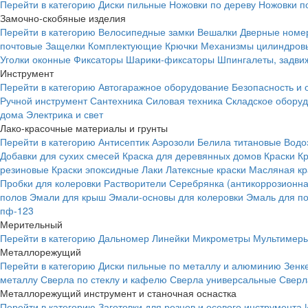
Перейти в категорию
Диски пильные
Ножовки по дереву
Ножовки п
Замочно-скобяные изделия
Перейти в категорию
Велосипедные замки
Вешалки
Дверные номе
почтовые
Защелки
Комплектующие
Крючки
Механизмы цилиндровы
Уголки оконные
Фиксаторы
Шарики-фиксаторы
Шпингалеты, задвиж
Инструмент
Перейти в категорию
Автогаражное оборудование
Безопасность и 
Ручной инструмент
Сантехника
Силовая техника
Складское обору
дома
Электрика и свет
Лако-красочные материалы и грунты
Перейти в категорию
Антисептик
Аэрозоли
Белила титановые
Водо
Добавки для сухих смесей
Краска для деревянных домов
Краски
К
резиновые
Краски эпоксидные
Лаки
Латексные краски
Масляная кр
Пробки для колеровки
Растворители
Серебрянка (антикоррозионна
полов
Эмали для крыш
Эмали-основы для колеровки
Эмаль для п
пф-123
Мерительный
Перейти в категорию
Дальномер
Линейки
Микрометры
Мультимеры
Металлорежущий
Перейти в категорию
Диски пильные по металлу и алюминию
Зенк
металлу
Сверла по стеклу и кафелю
Сверла универсальные
Сверл
Металлорежущий инструмент и станочная оснастка
Перейти в категорию
Заготовки для резцов и осевого инструмента