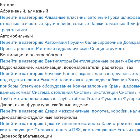
Каталог
Абразивный, алмазный
Перейти в категорию
Алмазные пластины заточные
Губка шлифова
отрезные, зачистные
Круги шлифовальные
Чашки алмазные
Шлифо
треугольники
Автомобильный
Перейти в категорию
Автохимия
Грузики балансировочные
Домкра
Прессы реечные
Растяжки гидравлические
Специнструмент
Вентиляция и электрообогрев
Перейти в категорию
Вентиляторы
Вентиляционные решетки
Вент
Водоснабжение, канализация, водонагреватели, радиаторы, газ
Перейти в категорию
Бочонки
Ванны, экраны для ванн, душевые к
подводка и шланги
Емкости пластиковые для водоснабжения
Загл
приборы
Котельное оборудование
Краны запорные
Краны шаровы
ванных комнат
Система отопления
Системы инсталяции
Системы 
Труба металлопластиковая
Трубы гибкие
Уголки
Фумлента
Футорки
Двери, окна, фурнитура, скобяные изделия
Перейти в категорию
Двери межкомнатные, полотна, коробки, нал
Декоративно-отделочные материалы
Перейти в категорию
Декор из пенополистирола
Клеи строительны
комплектующие
Стеновые панели ПВХ, комплектующие
Уголки от
Деревообрабатывающий