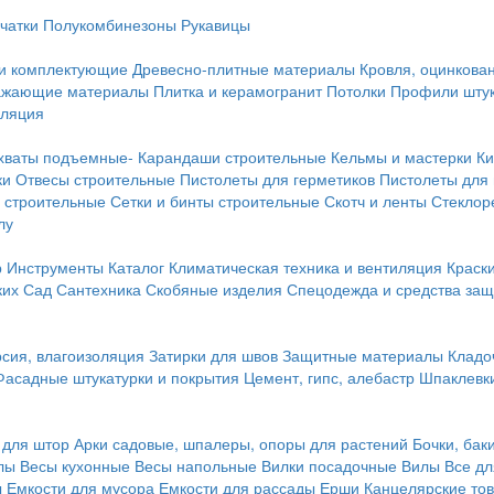
чатки
Полукомбинезоны
Рукавицы
 и комплектующие
Древесно-плитные материалы
Кровля, оцинкован
ражающие материалы
Плитка и керамогранит
Потолки
Профили штук
оляция
хваты подъемные-
Карандаши строительные
Кельмы и мастерки
Ки
ки
Отвесы строительные
Пистолеты для герметиков
Пистолеты для
 строительные
Сетки и бинты строительные
Скотч и ленты
Стеклор
лу
р
Инструменты
Каталог
Климатическая техника и вентиляция
Краск
ких
Сад
Сантехника
Скобяные изделия
Спецодежда и средства за
сия, влагоизоляция
Затирки для швов
Защитные материалы
Кладо
Фасадные штукатурки и покрытия
Цемент, гипс, алебастр
Шпаклевки
 для штор
Арки садовые, шпалеры, опоры для растений
Бочки, бак
лы
Весы кухонные
Весы напольные
Вилки посадочные
Вилы
Все дл
ы
Емкости для мусора
Емкости для рассады
Ерши
Канцелярские то