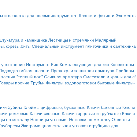
ы и оснастка для пневмоинструмента
Шланги и фитинги
Элементы
штукатура и каменщика
Лестницы и стремянки
Малярный
ры, фрезы,биты
Специальный инструмент плиточника и сантехника
 уплотнение
Инструмент
Кип
Комплектующие для кип
Конвекторы
Подводка гибкая, шланги
Предохр. и защитная арматура
Приборы
опления "теплый пол"
Сливная арматура
Смесители и краны для с/
Товары прочие
Трубы-
Фильтры водоподготовки бытовые
Фильтры-
ики
Зубила
Клеймы цифровые, буквенные
Ключи балонные
Ключи
ючи рожковые
Ключи свечные
Ключи торцовые и трубчатые
Ключи
цы по металлу
Ножницы угловые-
Ножовки по металлу
Отвертки
Труборезы
Экстрамощная стальная угловая струбцина для