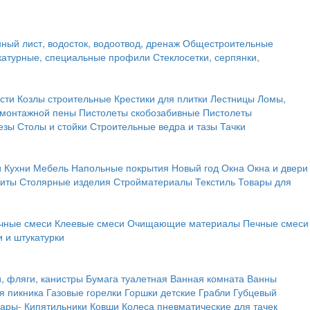
ный лист, водосток, водоотвод, дренаж
Общестроительные
атурные, специальные профили
Стеклосетки, серпянки,
сти
Козлы строительные
Крестики для плитки
Лестницы
Ломы,
 монтажной пены
Пистолеты скобозабивные
Пистолеты
езы
Столы и стойки
Строительные ведра и тазы
Тачки
и
Кухни
Мебель
Напольные покрытия
Новый год
Окна
Окна и двери
щиты
Столярные изделия
Стройматериалы
Текстиль
Товары для
чные смеси
Клеевые смеси
Очищающие материалы
Печные смеси
 и штукатурки
и, фляги, канистры
Бумага туалетная
Ванная комната
Ванны
я пикника
Газовые горелки
Горшки детские
Грабли
Губцевый
вары-
Кипятильники
Ковши
Колеса пневматические для тачек