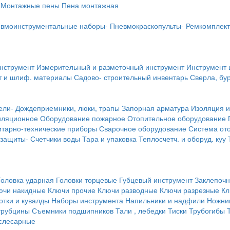
Монтажные пены
Пена монтажная
вмоинструментальные наборы-
Пневмокраскопульты-
Ремкомплект
инструмент
Измерительный и разметочный инструмент
Инструмент 
т и шлиф. материалы
Садово- строительный инвентарь
Сверла, бу
ели-
Дождеприемники, люки, трапы
Запорная арматура
Изоляция и
иляционное
Оборудование пожарное
Отопительное оборудование
тарно-технические приборы
Сварочное оборудование
Система от
 защиты-
Счетчики воды
Тара и упаковка
Теплосчетч. и оборуд. куу
Головка ударная
Головки торцевые
Губцевый инструмент
Заклепочн
ючи накидные
Ключи прочие
Ключи разводные
Ключи разрезные
Кл
тки и кувалды
Наборы инструмента
Напильники и надфили
Ножни
трубцины
Съемники подшипников
Тали , лебедки
Тиски
Трубогибы
слесарные