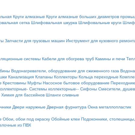
льная
Круги алмазные
Круги алмазные больших диаметров пром
вальная сетка
Шлифовальная шкурка
Шлифовальные круги
Шлиф
ты
Запчасти для грузовых машин
Инструмент для кузовного ремонт
иляционные системы
Кабели для обогрева труб
Камины и печи
Теп
абины
Водонагреватели, оборудование для сжиженного газа
Водона
ушки
Канализация
Клапаны
Коллекторы
Кольца переходные
Компле
е
Крестовины
Муфты
Насосное бытовое оборудование
Переходник
коллекторные-
Системы коллекторные--
Сифоны
Смесители, душев
Химия для бассейнов
Шланги сливные
ичники
Двери наружные
Дверная фурнитура
Окна металлопластик
е
Обои, обои под окраску
Обойные клеи
Подоконники, столешницы
делочные из ПВХ