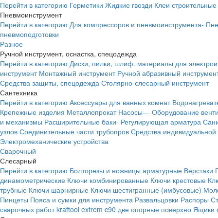
Перейти в категорию
Герметики
Жидкие гвозди
Клеи строительные
Пневмоинструмент
Перейти в категорию
Для компрессоров и пневмоинструмента-
Пне
пневмоподготовки
Разное
Ручной инструмент, оснастка, спецодежда
Перейти в категорию
Диски, пилки, шлиф. материалы для электро
инструмент
Монтажный инструмент
Ручной абразивный инструмен
Средства защиты, спецодежда
Столярно-слесарный инструмент
Сантехника
Перейти в категорию
Аксессуары для ванных комнат
Водонагреват
Крепежные изделия
Металлопрокат
Насосы---
Оборудование вент
и механизмы
Расширительные баки-
Регулирующая арматура
Сани
узлов
Соединительные части трубопров
Средства индивидуальной
Электромеханические устройства
Сварочный
Слесарный
Перейти в категорию
Болторезы и ножницы арматурные
Верстаки
динамометрические
Ключи комбинированные
Ключи крестовые
Кл
трубные
Ключи шарнирные
Ключи шестигранные (имбусовые)
Моло
Пинцеты
Пояса и сумки для инструмента
Развальцовки
Распоры
С
сварочных работ kraftool extrem c90 две опорные поверхно
Ящики 