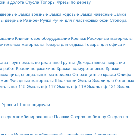
ки и долота
Стусла
Топоры
Фрезы по дереву
 дверные
Замки врезные
Замки кодовые
Замки навесные
Замки
ны дверные
Разное-
Ручки
Ручки для пластиковых окон
Стопора
дование
Клининговое оборудование
Крепеж
Расходные материалы
оительные материалы
Товары для отдыха
Товары для офиса и
ства
Грунт-эмаль по ржавчине
Грунты-
Декоративное покрытие
х работ
Краски по ржавчине
Краски полиуретановые
Краски
иозащита, специальные материалы
Огнезащитные краски
Олифа
имия
Фасадные материалы
Шпаклевки
Эмали
Эмали для бетонных
маль пф-115
Эмаль пф-117
Эмаль пф-119
Эмаль пф-121
Эмаль
и
Уровни
Штангенциркули-
 сверел комбинированные
Плашки
Сверла по бетону
Сверла по
альные
Инструмент абразивный - шлифшкурка
Инструмент