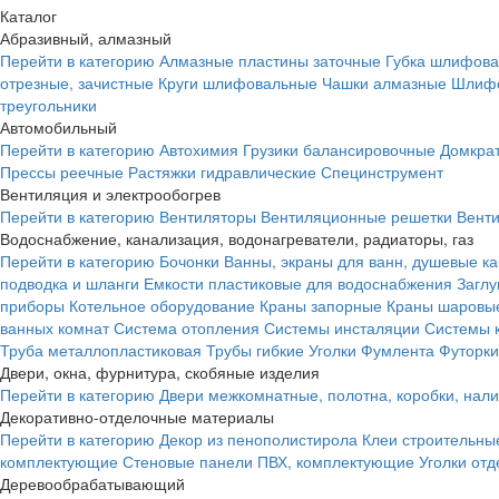
Каталог
Абразивный, алмазный
Перейти в категорию
Алмазные пластины заточные
Губка шлифова
отрезные, зачистные
Круги шлифовальные
Чашки алмазные
Шлифо
треугольники
Автомобильный
Перейти в категорию
Автохимия
Грузики балансировочные
Домкра
Прессы реечные
Растяжки гидравлические
Специнструмент
Вентиляция и электрообогрев
Перейти в категорию
Вентиляторы
Вентиляционные решетки
Вент
Водоснабжение, канализация, водонагреватели, радиаторы, газ
Перейти в категорию
Бочонки
Ванны, экраны для ванн, душевые к
подводка и шланги
Емкости пластиковые для водоснабжения
Загл
приборы
Котельное оборудование
Краны запорные
Краны шаровы
ванных комнат
Система отопления
Системы инсталяции
Системы 
Труба металлопластиковая
Трубы гибкие
Уголки
Фумлента
Футорки
Двери, окна, фурнитура, скобяные изделия
Перейти в категорию
Двери межкомнатные, полотна, коробки, нал
Декоративно-отделочные материалы
Перейти в категорию
Декор из пенополистирола
Клеи строительны
комплектующие
Стеновые панели ПВХ, комплектующие
Уголки от
Деревообрабатывающий