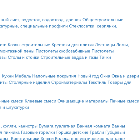
ный лист, водосток, водоотвод, дренаж
Общестроительные
атурные, специальные профили
Стеклосетки, серпянки,
сти
Козлы строительные
Крестики для плитки
Лестницы
Ломы,
 монтажной пены
Пистолеты скобозабивные
Пистолеты
езы
Столы и стойки
Строительные ведра и тазы
Тачки
и
Кухни
Мебель
Напольные покрытия
Новый год
Окна
Окна и двери
щиты
Столярные изделия
Стройматериалы
Текстиль
Товары для
чные смеси
Клеевые смеси
Очищающие материалы
Печные смеси
 и штукатурки
и, фляги, канистры
Бумага туалетная
Ванная комната
Ванны
я пикника
Газовые горелки
Горшки детские
Грабли
Губцевый
вары-
Кипятильники
Ковши
Колеса пневматические для тачек