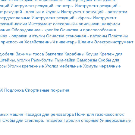
ущий
Инструмент режущий - зенкеры
Инструмент режущий -
т режущий - плашки и клуппы
Инструмент режущий - развертки
твердосплавные
Инструмент режущий - фрезы
Инструмент
тажный-ключи
Инструмент слесарный-напильники, надфили
вание
Оборудование - крепёж
Оснастка и приспособления
ная - оправки и втулки
Оснастка станочная - патроны
Пластины
 приспос-ия
Хозяйственный инвентарь
Шланги
Электроинструмент
 дюбели
Зажимы троса
Заклепки
Карабины
Коуши
Крепеж для
штейны, уголки
Рым-болты
Рым-гайки
Саморезы
Скобы для
осы
Уголки крепежные
Уголки мебельные
Хомуты червячные
ВХ
Подложка
Спортивные покрытия
льных машин
Насадки для реноватора
Ножи для газонокосилок
л
Скобы для степлера, плайера
Тарелки опорные
Универсальные