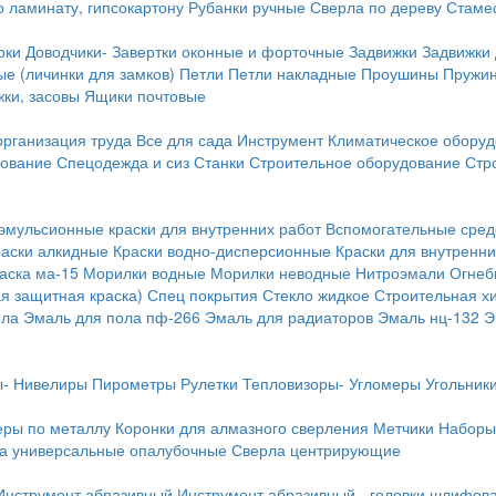
о ламинату, гипсокартону
Рубанки ручные
Сверла по дереву
Стамес
рки
Доводчики-
Завертки оконные и форточные
Задвижки
Задвижки
е (личинки для замков)
Петли
Петли накладные
Проушины
Пружи
ки, засовы
Ящики почтовые
организация труда
Все для сада
Инструмент
Климатическое обору
дование
Спецодежда и сиз
Станки
Строительное оборудование
Стр
эмульсионные краски для внутренних работ
Вспомогательные сред
раски алкидные
Краски водно-дисперсионные
Краски для внутренни
аска ма-15
Морилки водные
Морилки неводные
Нитроэмали
Огнеб
я защитная краска)
Спец покрытия
Стекло жидкое
Строительная х
ола
Эмаль для пола пф-266
Эмаль для радиаторов
Эмаль нц-132
Э
-
Нивелиры
Пирометры
Рулетки
Тепловизоры-
Угломеры
Угольник
еры по металлу
Коронки для алмазного сверления
Метчики
Наборы
а универсальные опалубочные
Сверла центрирующие
Инструмент абразивный
Инструмент абразивный - головки шлифов