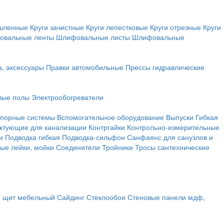
ышленные
Круги зачистные
Круги лепестковые
Круги отрезные
Круги
овальные ленты
Шлифовальные листы
Шлифовальные
а, аксессуары
Правки автомобильные
Прессы гидравлические
лые полы
Электрообогреватели
порные системы
Вспомогательное оборудование
Выпуски
Гибкая
ктующие для канализации
Контргайки
Контрольно-измерительные
и
Подводка гибкая
Подводка-сильфон
Санфаянс для санузлов и
ые лейки, мойки
Соединители
Тройники
Тросы сантехнические
, щит мебельный
Сайдинг
Стеклообои
Стеновые панели мдф,