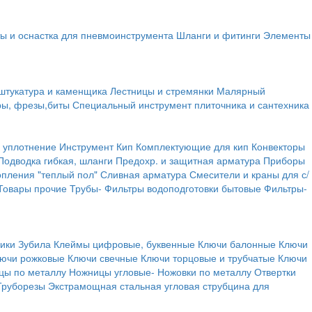
ы и оснастка для пневмоинструмента
Шланги и фитинги
Элементы
штукатура и каменщика
Лестницы и стремянки
Малярный
ры, фрезы,биты
Специальный инструмент плиточника и сантехника
 уплотнение
Инструмент
Кип
Комплектующие для кип
Конвекторы
Подводка гибкая, шланги
Предохр. и защитная арматура
Приборы
опления "теплый пол"
Сливная арматура
Смесители и краны для с/
Товары прочие
Трубы-
Фильтры водоподготовки бытовые
Фильтры-
ики
Зубила
Клеймы цифровые, буквенные
Ключи балонные
Ключи
ючи рожковые
Ключи свечные
Ключи торцовые и трубчатые
Ключи
цы по металлу
Ножницы угловые-
Ножовки по металлу
Отвертки
Труборезы
Экстрамощная стальная угловая струбцина для