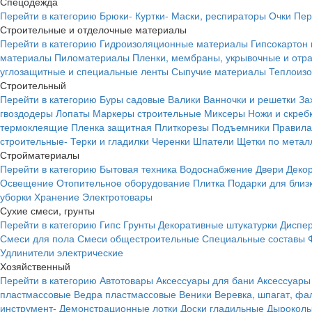
Спецодежда
Перейти в категорию
Брюки-
Куртки-
Маски, респираторы
Очки
Пер
Строительные и отделочные материалы
Перейти в категорию
Гидроизоляционные материалы
Гипсокартон
материалы
Пиломатериалы
Пленки, мембраны, укрывочные и от
углозащитные и специальные ленты
Сыпучие материалы
Теплоиз
Строительный
Перейти в категорию
Буры садовые
Валики
Ванночки и решетки
За
гвоздодеры
Лопаты
Маркеры строительные
Миксеры
Ножи и скреб
термоклеящие
Пленка защитная
Плиткорезы
Подъемники
Правила
строительные-
Терки и гладилки
Черенки
Шпатели
Щетки по метал
Стройматериалы
Перейти в категорию
Бытовая техника
Водоснабжение
Двери
Деко
Освещение
Отопительное оборудование
Плитка
Подарки для близ
уборки
Хранение
Электротовары
Сухие смеси, грунты
Перейти в категорию
Гипс
Грунты
Декоративные штукатурки
Диспер
Смеси для пола
Смеси общестроительные
Специальные составы
Удлинители электрические
Хозяйственный
Перейти в категорию
Автотовары
Аксессуары для бани
Аксессуары
пластмассовые
Ведра пластмассовые
Веники
Веревка, шпагат, фа
инструмент-
Демонстрационные лотки
Доски гладильные
Дырокол