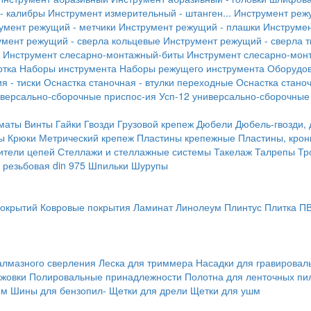
- калибры
Инструмент измерительный - штанген...
Инструмент реж
умент режущий - метчики
Инструмент режущий - плашки
Инструмен
умент режущий - сверла кольцевые
Инструмент режущий - сверла 
Инструмент слесарно-монтажный-биты
Инструмент слесарно-мон
отка
Наборы инструмента
Наборы режущего инструмента
Оборудо
я - тиски
Оснастка станочная - втулки переходные
Оснастка станоч
иверсально-сборочные приспос-ия
Усп-12 универсально-сборочные
маты
Винты
Гайки
Гвозди
Грузовой крепеж
Дюбели
Дюбель-гвозди,
ы
Крюки
Метрический крепеж
Пластины крепежные
Пластины, крон
ители цепей
Стеллажи и стеллажные системы
Такелаж
Талрепы
Тр
резьбовая din 975
Шпильки
Шурупы
покрытий
Ковровые покрытия
Ламинат
Линолеум
Плинтус
Плитка П
алмазного сверления
Леска для триммера
Насадки для гравирова
ожовки
Полировальные принадлежности
Полотна для ленточных пи
мм
Шины для бензопил-
Щетки для дрели
Щетки для ушм