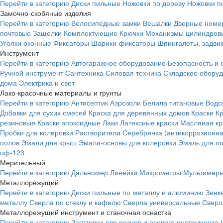
Перейти в категорию
Диски пильные
Ножовки по дереву
Ножовки п
Замочно-скобяные изделия
Перейти в категорию
Велосипедные замки
Вешалки
Дверные номе
почтовые
Защелки
Комплектующие
Крючки
Механизмы цилиндровы
Уголки оконные
Фиксаторы
Шарики-фиксаторы
Шпингалеты, задвиж
Инструмент
Перейти в категорию
Автогаражное оборудование
Безопасность и 
Ручной инструмент
Сантехника
Силовая техника
Складское обору
дома
Электрика и свет
Лако-красочные материалы и грунты
Перейти в категорию
Антисептик
Аэрозоли
Белила титановые
Водо
Добавки для сухих смесей
Краска для деревянных домов
Краски
К
резиновые
Краски эпоксидные
Лаки
Латексные краски
Масляная кр
Пробки для колеровки
Растворители
Серебрянка (антикоррозионна
полов
Эмали для крыш
Эмали-основы для колеровки
Эмаль для п
пф-123
Мерительный
Перейти в категорию
Дальномер
Линейки
Микрометры
Мультимеры
Металлорежущий
Перейти в категорию
Диски пильные по металлу и алюминию
Зенк
металлу
Сверла по стеклу и кафелю
Сверла универсальные
Сверл
Металлорежущий инструмент и станочная оснастка
Перейти в категорию
Заготовки для резцов и осевого инструмента