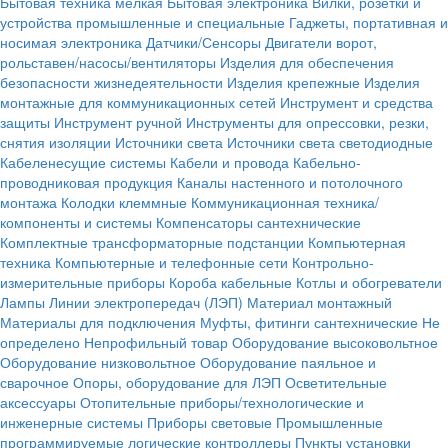
Бытовая техника мелкая
Бытовая электроника
Вилки, розетки и
устройства промышленные и специальные
Гаджеты, портативная и
носимая электроника
Датчики/Сенсоры
Двигатели ворот,
рольставен/насосы/вентиляторы
Изделия для обеспечения
безопасности жизнедеятельности
Изделия крепежные
Изделия
монтажные для коммуникационных сетей
Инструмент и средства
защиты
Инструмент ручной
Инструменты для опрессовки, резки,
снятия изоляции
Источники света
Источники света светодиодные
Кабеленесущие системы
Кабели и провода
Кабельно-
проводниковая продукция
Каналы настенного и потолочного
монтажа
Колодки клеммные
Коммуникационная техника/
компоненты и системы
Компенсаторы сантехнические
Комплектные трансформаторные подстанции
Компьютерная
техника
Компьютерные и телефонные сети
Контрольно-
измерительные приборы
Короба кабельные
Котлы и обогреватели
Лампы
Линии электропередач (ЛЭП)
Материал монтажный
Материалы для подключения
Муфты, фитинги сантехнические
Не
определено
Непрофильный товар
Оборудование высоковольтное
Оборудование низковольтное
Оборудование паяльное и
сварочное
Опоры, оборудование для ЛЭП
Осветительные
аксессуары
Отопительные приборы/технологические и
инженерные системы
Приборы световые
Промышленные
программируемые логические контроллеры
Пункты установки