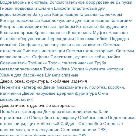
Водонапорные системы
Вспомогательное оборудование
Выпуски
Гибкая подводка и шланги
Емкости пластиковые для
водоснабжения
Заглушки
Канализация
Клапаны
Коллекторы
Кольца переходные
Комплектующие для канализации
Контргайки
Контрольно-измерительные приборы
Котельное оборудование
Краны запорные
Краны шаровые
Крестовины
Муфты
Насосное
бытовое оборудование
Переходники
Подводка гибкая
Подводка-
сильфон
Санфаянс для санузлов и ванных комнат
Система
отопления
Системы инсталяции
Системы коллекторные-
Системы
коллекторные--
Сифоны
Смесители, душевые лейки, мойки
Соединители
Тройники
Тросы сантехнические
Труба
металлопластиковая
Трубы гибкие
Уголки
Фумлента
Футорки
Химия для бассейнов
Шланги сливные
Двери, окна, фурнитура, скобяные изделия
Перейти в категорию
Двери межкомнатные, полотна, коробки,
наличники
Двери наружные
Дверная фурнитура
Окна
металлопластик
Декоративно-отделочные материалы
Перейти в категорию
Декор из пенополистирола
Клеи
строительные
Обои, обои под окраску
Обойные клеи
Подоконники,
столешницы, щит мебельный
Сайдинг
Стеклообои
Стеновые
панели мдф, комплектующие
Стеновые панели ПВХ,
комплектующие
Уголки отделочные из ПВХ