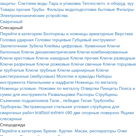
защиты-
Счетчики воды
Тара и упаковка
Теплосчетч. и оборуд. куу
Товары прочие
Трубы-
Фильтры водоподготовки бытовые
Фильтры-
Электромеханические устройства
Сварочный
Слесарный
Перейти в категорию
Болторезы и ножницы арматурные
Верстаки
Головка ударная
Головки торцевые
Губцевый инструмент
Заклепочники
Зубила
Клеймы цифровые, буквенные
Ключи
балонные
Ключи динамометрические
Ключи комбинированные
Ключи крестовые
Ключи накидные
Ключи прочие
Ключи разводные
Ключи разрезные
Ключи рожковые
Ключи свечные
Ключи торцовые
и трубчатые
Ключи трубные
Ключи шарнирные
Ключи
шестигранные (имбусовые)
Молотки и кувалды
Наборы
инструмента
Напильники и надфили
Ножницы по металлу
Ножницы угловые-
Ножовки по металлу
Отвертки
Пинцеты
Пояса и
сумки для инструмента
Развальцовки
Распоры
Струбцины
Съемники подшипников
Тали , лебедки
Тиски
Трубогибы
Труборезы
Экстрамощная стальная угловая струбцина для
сварочных работ kraftool extrem c90 две опорные поверхно
Ящики
слесарные
Спецодежда
Перейти в категорию
Брюки-
Куртки-
Маски, респираторы
Очки