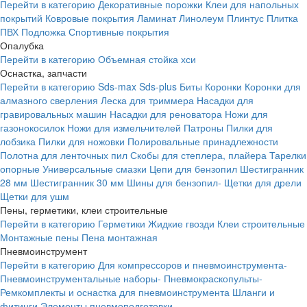
Перейти в категорию
Декоративные порожки
Клеи для напольных
покрытий
Ковровые покрытия
Ламинат
Линолеум
Плинтус
Плитка
ПВХ
Подложка
Спортивные покрытия
Опалубка
Перейти в категорию
Объемная стойка хси
Оснастка, запчасти
Перейти в категорию
Sds-max
Sds-plus
Биты
Коронки
Коронки для
алмазного сверления
Леска для триммера
Насадки для
гравировальных машин
Насадки для реноватора
Ножи для
газонокосилок
Ножи для измельчителей
Патроны
Пилки для
лобзика
Пилки для ножовки
Полировальные принадлежности
Полотна для ленточных пил
Скобы для степлера, плайера
Тарелки
опорные
Универсальные смазки
Цепи для бензопил
Шестигранник
28 мм
Шестигранник 30 мм
Шины для бензопил-
Щетки для дрели
Щетки для ушм
Пены, герметики, клеи строительные
Перейти в категорию
Герметики
Жидкие гвозди
Клеи строительные
Монтажные пены
Пена монтажная
Пневмоинструмент
Перейти в категорию
Для компрессоров и пневмоинструмента-
Пневмоинструментальные наборы-
Пневмокраскопульты-
Ремкомплекты и оснастка для пневмоинструмента
Шланги и
фитинги
Элементы пневмоподготовки