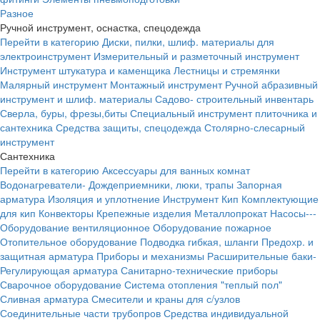
Разное
Ручной инструмент, оснастка, спецодежда
Перейти в категорию
Диски, пилки, шлиф. материалы для
электроинструмент
Измерительный и разметочный инструмент
Инструмент штукатура и каменщика
Лестницы и стремянки
Малярный инструмент
Монтажный инструмент
Ручной абразивный
инструмент и шлиф. материалы
Садово- строительный инвентарь
Сверла, буры, фрезы,биты
Специальный инструмент плиточника и
сантехника
Средства защиты, спецодежда
Столярно-слесарный
инструмент
Сантехника
Перейти в категорию
Аксессуары для ванных комнат
Водонагреватели-
Дождеприемники, люки, трапы
Запорная
арматура
Изоляция и уплотнение
Инструмент
Кип
Комплектующие
для кип
Конвекторы
Крепежные изделия
Металлопрокат
Насосы---
Оборудование вентиляционное
Оборудование пожарное
Отопительное оборудование
Подводка гибкая, шланги
Предохр. и
защитная арматура
Приборы и механизмы
Расширительные баки-
Регулирующая арматура
Санитарно-технические приборы
Сварочное оборудование
Система отопления "теплый пол"
Сливная арматура
Смесители и краны для с/узлов
Соединительные части трубопров
Средства индивидуальной