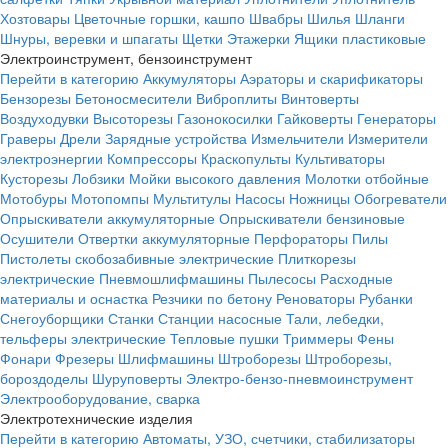
Хозтовары
Цветочные горшки, кашпо
Швабры
Шилья
Шланги
Шнуры, веревки и шпагаты
Щетки
Этажерки
Ящики пластиковые
Электроинструмент, бензоинструмент
Перейти в категорию
Аккумуляторы
Аэраторы и скарификаторы
Бензорезы
Бетоносмесители
Виброплиты
Винтоверты
Воздуходувки
Высоторезы
Газонокосилки
Гайковерты
Генераторы
Граверы
Дрели
Зарядные устройства
Измельчители
Измерители
электроэнергии
Компрессоры
Краскопульты
Культиваторы
Кусторезы
Лобзики
Мойки высокого давления
Молотки отбойные
Мотобуры
Мотопомпы
Мультитулы
Насосы
Ножницы
Обогреватели
Опрыскиватели аккумуляторные
Опрыскиватели бензиновые
Осушители
Отвертки аккумуляторные
Перфораторы
Пилы
Пистолеты скобозабивные электрические
Плиткорезы
электрические
Пневмошлифмашины
Пылесосы
Расходные
материалы и оснастка
Резчики по бетону
Реноваторы
Рубанки
Снегоуборщики
Станки
Станции насосные
Тали, лебедки,
тельферы электрические
Тепловые пушки
Триммеры
Фены
Фонари
Фрезеры
Шлифмашины
Штроборезы
Штроборезы,
бороздоделы
Шуруповерты
Электро-бензо-пневмоинструмент
Электрооборудование, сварка
Электротехнические изделия
Перейти в категорию
Автоматы, УЗО, счетчики, стабилизаторы