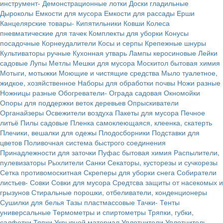
инструмент-
Демонстрационные лотки
Доски гладильные
Дыроколы
Емкости для мусора
Емкости для рассады
Ерши
Канцелярские товары-
Кипятильники
Ковши
Колеса
пневматические для тачек
Комплекты для уборки
Конусы
посадочные
Корнеудалители
Косы и серпы
Крепежные шнуры
Культиваторы ручные
Кухонная утварь
Лампы керосиновые
Лейки
садовые
Лупы
Метлы
Мешки для мусора
Москитол бытовая химия
Мотыги, мотыжки
Моющие и чистящие средства
Мыло туалетное,
жидкое, хозяйственное
Наборы для обработки почвы
Ножи разные
Ножницы разные
Обогреватели-
Ограда садовая
Окномойки
Опоры для поддержки веток деревьев
Опрыскиватели
Органайзеры
Освежители воздуха
Пакеты для мусора
Печное
литьё
Пилы садовые
Пленка самоклеющаяся, клеенка, скатерть
Плечики, вешалки для одежы
Плодосборники
Подставки для
цветов
Поливочная система быстрого соединения
Принадлежности для заточки
Пуфас бытовая химия
Распылители,
пулевизаторы
Рыхлители
Санки
Секаторы, кусторезы и сучкорезы
Сетка противомоскитная
Скреперы для уборки снега
Собиратели
листьев-
Совки
Совки для мусора
Средтсва защиты от насекомых и
грызунов
Стиральные порошки, отбеливатели, конденционеры
Сушилки для белья
Тазы пластмассовые
Тачки-
Тенты
универсальные
Термометры и спиртометры
Тряпки, губки,
салфетки
Тяпки
Укрывной материал
Уплотнители
Уплотнитель