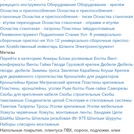
режущего инструмента
Оборудование
Оборудование - крепёж
Оснастка и приспособления
Оснастка и приспособления -
станочные
Оснастка и приспособления - тиски
Оснастка станочная
- втулки переходные
Оснастка станочная - оправки и втулки
Оснастка станочная - патроны
Пластины твёрдосплавные
Пневмоинструмент
Подшипники
Станки
Усп- 8 универсально-
сборочные приспос-ия
Усп-12 универсально-сборочные приспос-
ия
Хозяйственный инвентарь
Шланги
Электроинструмент
Метизы
Перейти в категорию
Анкеры
Блоки роликовые
Болты
Винт-
конфирматы
Винты
Гайки
Гвозди
Грузовой крепеж
Дюбели
Дюбель-
гвозди, дюбели
Зажимы троса
Заклепки
Карабины
Коуши
Крепеж
для деревянного строительства
Кронштейн для радиаторов
Кронштейны
Крюки
Метрический крепеж
Пластины крепежные
Пластины, кронштейны, уголки
Рым-болты
Рым-гайки
Саморезы
Скобы для крепления кабеля
Скобы строительные
Скобы
такелажные
Соединители цепей
Стеллажи и стеллажные системы
Такелаж
Талрепы
Тросы
Уголки крепежные
Уголки мебельные
Хомуты червячные
Хомуты, монтажные ленты, бандажи
Цепи
Шайбы
Шканты
Шпилька резьбовая din 975
Шпильки
Шурупы
Наборы слесарно-монтажные
Напольные покрытия, плинтуса ПВХ, пороги, подложки, клеи