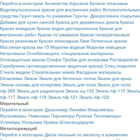
Перейти в категорию
Антисептик
Аэрозоли
Белила титановые
Водоэмульсионные краски для внутренних работ
Вспомогательные
средства
Грунт-эмаль по ржавчине
Грунты-
Декоративное покрытие
Добавки для сухих смесей
Краска для деревянных домов
Краски
Краски алкидные
Краски водно-дисперсионные
Краски для
внутренних работ
Краски по ржавчине
Краски полиуретановые
Краски резиновые
Краски эпоксидные
Лаки
Латексные краски
Масляная краска ма-15
Морилки водные
Морилки неводные
Нитроэмали
Огнебиозащита, специальные материалы
Огнезащитные краски
Олифа
Пробки для колеровки
Растворители
Серебрянка (антикоррозионная защитная краска)
Спец покрытия
Стекло жидкое
Строительная химия
Фасадные материалы
Шпаклевки
Эмали
Эмали для бетонных полов
Эмали для крыш
Эмали-основы для колеровки
Эмаль для пола
Эмаль для пола
пф-266
Эмаль для радиаторов
Эмаль нц-132
Эмаль пф-115
Эмаль
пф-117
Эмаль пф-119
Эмаль пф-121
Эмаль пф-123
Мерительный
Перейти в категорию
Дальномер
Линейки
Микрометры
Мультимеры-
Нивелиры
Пирометры
Рулетки
Тепловизоры-
Угломеры
Угольники
Уровни
Штангенциркули-
Металлорежущий
Перейти в категорию
Диски пильные по металлу и алюминию