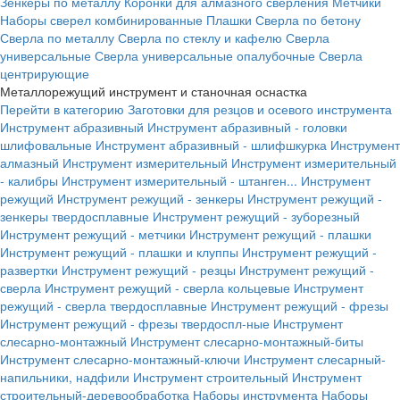
Зенкеры по металлу
Коронки для алмазного сверления
Метчики
Наборы сверел комбинированные
Плашки
Сверла по бетону
Сверла по металлу
Сверла по стеклу и кафелю
Сверла
универсальные
Сверла универсальные опалубочные
Сверла
центрирующие
Металлорежущий инструмент и станочная оснастка
Перейти в категорию
Заготовки для резцов и осевого инструмента
Инструмент абразивный
Инструмент абразивный - головки
шлифовальные
Инструмент абразивный - шлифшкурка
Инструмент
алмазный
Инструмент измерительный
Инструмент измерительный
- калибры
Инструмент измерительный - штанген...
Инструмент
режущий
Инструмент режущий - зенкеры
Инструмент режущий -
зенкеры твердосплавные
Инструмент режущий - зуборезный
Инструмент режущий - метчики
Инструмент режущий - плашки
Инструмент режущий - плашки и клуппы
Инструмент режущий -
развертки
Инструмент режущий - резцы
Инструмент режущий -
сверла
Инструмент режущий - сверла кольцевые
Инструмент
режущий - сверла твердосплавные
Инструмент режущий - фрезы
Инструмент режущий - фрезы твердоспл-ные
Инструмент
слесарно-монтажный
Инструмент слесарно-монтажный-биты
Инструмент слесарно-монтажный-ключи
Инструмент слесарный-
напильники, надфили
Инструмент строительный
Инструмент
строительный-деревообработка
Наборы инструмента
Наборы