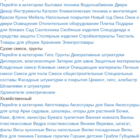
Перейти в категорию
Бытовая техника
Водоснабжение
Двери
Декор
Инструменты
Каталог
Климатическая техника и вентиляция
Краски
Кухни
Мебель
Напольные покрытия
Новый год
Окна
Окна и
двери
Освещение
Отопительное оборудование
Плитка
Подарки
для близких
Сад
Сантехника
Скобяные изделия
Спецодежда и
средства защиты
Столярные изделия
Стройматериалы
Текстиль
Товары для уборки
Хранение
Электротовары
Сухие смеси, грунты
Перейти в категорию
Гипс
Грунты
Декоративные штукатурки
Дисперсия, влагоизоляция
Затирки для швов
Защитные материалы
Кладочные смеси
Клеевые смеси
Очищающие материалы
Печные
смеси
Смеси для пола
Смеси общестроительные
Специальные
составы
Фасадные штукатурки и покрытия
Цемент, гипс, алебастр
Шпаклевки и штукатурки
Удлинители электрические
Хозяйственный
Перейти в категорию
Автотовары
Аксессуары для бани
Аксессуары
для штор
Арки садовые, шпалеры, опоры для растений
Бочки,
баки, фляги, канистры
Бумага туалетная
Ванная комната
Ванны
пластмассовые
Ведра пластмассовые
Веники
Веревка, шпагат,
фалы
Весы кухонные
Весы напольные
Вилки посадочные
Вилы
Все для пикника
Газовые горелки
Горшки детские
Грабли
Губцевый