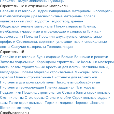
Перчатки
Полукомбинезоны
Рукавицы
Строительные и отделочные материалы
Перейти в категорию
Гидроизоляционные материалы
Гипсокартон
и комплектующие
Древесно-плитные материалы
Кровля,
оцинкованный лист, водосток, водоотвод, дренаж
Общестроительные материалы
Пиломатериалы
Пленки,
мембраны, укрывочные и отражающие материалы
Плитка и
керамогранит
Потолки
Профили штукатурные, специальные
профили
Стеклосетки, серпянки, углозащитные и специальные
ленты
Сыпучие материалы
Теплоизоляция
Строительный
Перейти в категорию
Буры садовые
Валики
Ванночки и решетки
Захваты подъемные-
Карандаши строительные
Кельмы и мастерки
Кисти
Козлы строительные
Крестики для плитки
Лестницы
Ломы,
гвоздодеры
Лопаты
Маркеры строительные
Миксеры
Ножи и
скребки
Отвесы строительные
Пистолеты для герметиков
Пистолеты для монтажной пены
Пистолеты скобозабивные
Пистолеты термоклеящие
Пленка защитная
Плиткорезы
Подъемники
Правила строительные
Сетки и бинты строительные
Скотч и ленты
Стеклорезы
Столы и стойки
Строительные ведра и
тазы
Тачки строительные-
Терки и гладилки
Черенки
Шпатели
Щетки по металлу
Стройматериалы