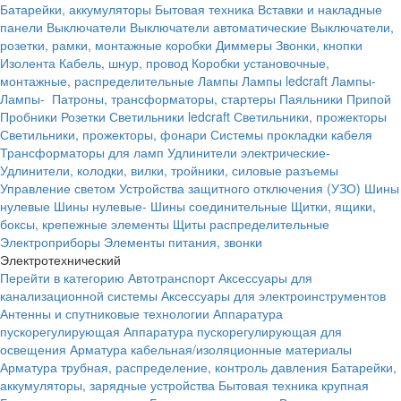
Батарейки, аккумуляторы
Бытовая техника
Вставки и накладные
панели
Выключатели
Выключатели автоматические
Выключатели,
розетки, рамки, монтажные коробки
Диммеры
Звонки, кнопки
Изолента
Кабель, шнур, провод
Коробки установочные,
монтажные, распределительные
Лампы
Лампы ledcraft
Лампы-
Лампы-
Патроны, трансформаторы, стартеры
Паяльники
Припой
Пробники
Розетки
Светильники ledcraft
Светильники, прожекторы
Светильники, прожекторы, фонари
Системы прокладки кабеля
Трансформаторы для ламп
Удлинители электрические-
Удлинители, колодки, вилки, тройники, силовые разъемы
Управление светом
Устройства защитного отключения (УЗО)
Шины
нулевые
Шины нулевые-
Шины соединительные
Щитки, ящики,
боксы, крепежные элементы
Щиты распределительные
Электроприборы
Элементы питания, звонки
Электротехнический
Перейти в категорию
Автотранспорт
Аксессуары для
канализационной системы
Аксессуары для электроинструментов
Антенны и спутниковые технологии
Аппаратура
пускорегулирующая
Аппаратура пускорегулирующая для
освещения
Арматура кабельная/изоляционные материалы
Арматура трубная, распределение, контроль давления
Батарейки,
аккумуляторы, зарядные устройства
Бытовая техника крупная