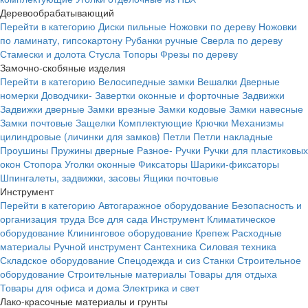
Деревообрабатывающий
Перейти в категорию
Диски пильные
Ножовки по дереву
Ножовки
по ламинату, гипсокартону
Рубанки ручные
Сверла по дереву
Стамески и долота
Стусла
Топоры
Фрезы по дереву
Замочно-скобяные изделия
Перейти в категорию
Велосипедные замки
Вешалки
Дверные
номерки
Доводчики-
Завертки оконные и форточные
Задвижки
Задвижки дверные
Замки врезные
Замки кодовые
Замки навесные
Замки почтовые
Защелки
Комплектующие
Крючки
Механизмы
цилиндровые (личинки для замков)
Петли
Петли накладные
Проушины
Пружины дверные
Разное-
Ручки
Ручки для пластиковых
окон
Стопора
Уголки оконные
Фиксаторы
Шарики-фиксаторы
Шпингалеты, задвижки, засовы
Ящики почтовые
Инструмент
Перейти в категорию
Автогаражное оборудование
Безопасность и
организация труда
Все для сада
Инструмент
Климатическое
оборудование
Клининговое оборудование
Крепеж
Расходные
материалы
Ручной инструмент
Сантехника
Силовая техника
Складское оборудование
Спецодежда и сиз
Станки
Строительное
оборудование
Строительные материалы
Товары для отдыха
Товары для офиса и дома
Электрика и свет
Лако-красочные материалы и грунты