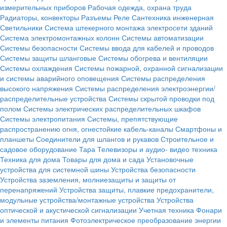
измерительных приборов
Рабочая одежда, охрана труда
Радиаторы, конвекторы
Разъемы
Реле
Сантехника инженерная
Светильники
Система штекерного монтажа электросети зданий
Система электромонтажных колонн
Системы автоматизации
Системы безопасности
Системы ввода для кабелей и проводов
Системы защиты шланговые
Системы обогрева и вентиляции
Системы охлаждения
Системы пожарной, охранной сигнализации
и системы аварийного оповещения
Системы распределения
высокого напряжения
Системы распределения электроэнергии/
распределительные устройства
Системы скрытой проводки под
полом
Системы электрических распределительных шкафов
Системы электропитания
Системы, препятствующие
распространению огня, огнестойкие кабель-каналы
Смартфоны и
планшеты
Соединители для шлангов и рукавов
Строительное и
садовое оборудование
Тара
Телевизоры и аудио- видео техника
Техника для дома
Товары для дома и сада
Установочные
устройства для системной шины
Устройства безопасности
Устройства заземления, молниезащиты и защиты от
перенапряжений
Устройства защиты, плавкие предохранители,
модульные устройства/монтажные устройства
Устройства
оптической и акустической сигнализации
Учетная техника
Фонари
и элементы питания
Фотоэлектрическое преобразование энергии