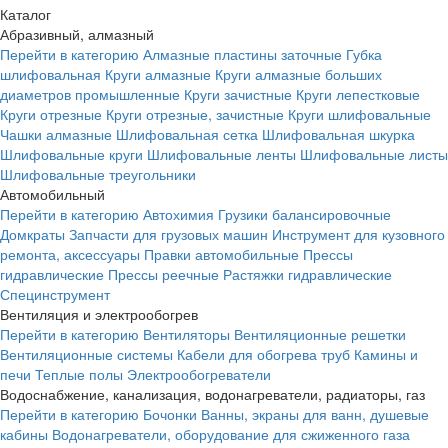
Каталог
Абразивный, алмазный
Перейти в категорию
Алмазные пластины заточные
Губка
шлифовальная
Круги алмазные
Круги алмазные больших
диаметров промышленные
Круги зачистные
Круги лепестковые
Круги отрезные
Круги отрезные, зачистные
Круги шлифовальные
Чашки алмазные
Шлифовальная сетка
Шлифовальная шкурка
Шлифовальные круги
Шлифовальные ленты
Шлифовальные листы
Шлифовальные треугольники
Автомобильный
Перейти в категорию
Автохимия
Грузики балансировочные
Домкраты
Запчасти для грузовых машин
Инструмент для кузовного
ремонта, аксессуары
Правки автомобильные
Прессы
гидравлические
Прессы реечные
Растяжки гидравлические
Специнструмент
Вентиляция и электрообогрев
Перейти в категорию
Вентиляторы
Вентиляционные решетки
Вентиляционные системы
Кабели для обогрева труб
Камины и
печи
Теплые полы
Электрообогреватели
Водоснабжение, канализация, водонагреватели, радиаторы, газ
Перейти в категорию
Бочонки
Ванны, экраны для ванн, душевые
кабины
Водонагреватели, оборудование для сжиженного газа