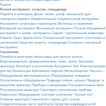
Разное
Ручной инструмент, оснастка, спецодежда
Перейти в категорию
Диски, пилки, шлиф. материалы для
электроинструмент
Измерительный и разметочный инструмент
Инструмент штукатура и каменщика
Лестницы и стремянки
Малярный инструмент
Монтажный инструмент
Ручной абразивный
инструмент и шлиф. материалы
Садово- строительный инвентарь
Сверла, буры, фрезы,биты
Специальный инструмент плиточника и
сантехника
Средства защиты, спецодежда
Столярно-слесарный
инструмент
Сантехника
Перейти в категорию
Аксессуары для ванных комнат
Водонагреватели-
Дождеприемники, люки, трапы
Запорная
арматура
Изоляция и уплотнение
Инструмент
Кип
Комплектующие
для кип
Конвекторы
Крепежные изделия
Металлопрокат
Насосы---
Оборудование вентиляционное
Оборудование пожарное
Отопительное оборудование
Подводка гибкая, шланги
Предохр. и
защитная арматура
Приборы и механизмы
Расширительные баки-
Регулирующая арматура
Санитарно-технические приборы
Сварочное оборудование
Система отопления "теплый пол"
Сливная арматура
Смесители и краны для с/узлов
Соединительные части трубопров
Средства индивидуальной