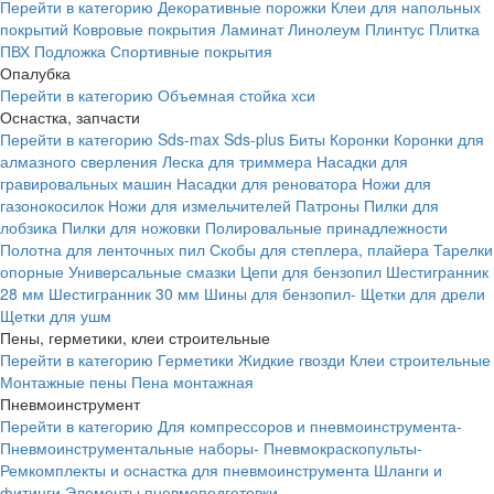
Перейти в категорию
Декоративные порожки
Клеи для напольных
покрытий
Ковровые покрытия
Ламинат
Линолеум
Плинтус
Плитка
ПВХ
Подложка
Спортивные покрытия
Опалубка
Перейти в категорию
Объемная стойка хси
Оснастка, запчасти
Перейти в категорию
Sds-max
Sds-plus
Биты
Коронки
Коронки для
алмазного сверления
Леска для триммера
Насадки для
гравировальных машин
Насадки для реноватора
Ножи для
газонокосилок
Ножи для измельчителей
Патроны
Пилки для
лобзика
Пилки для ножовки
Полировальные принадлежности
Полотна для ленточных пил
Скобы для степлера, плайера
Тарелки
опорные
Универсальные смазки
Цепи для бензопил
Шестигранник
28 мм
Шестигранник 30 мм
Шины для бензопил-
Щетки для дрели
Щетки для ушм
Пены, герметики, клеи строительные
Перейти в категорию
Герметики
Жидкие гвозди
Клеи строительные
Монтажные пены
Пена монтажная
Пневмоинструмент
Перейти в категорию
Для компрессоров и пневмоинструмента-
Пневмоинструментальные наборы-
Пневмокраскопульты-
Ремкомплекты и оснастка для пневмоинструмента
Шланги и
фитинги
Элементы пневмоподготовки