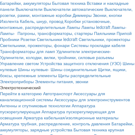
Батарейки, аккумуляторы
Бытовая техника
Вставки и накладные
панели
Выключатели
Выключатели автоматические
Выключатели,
розетки, рамки, монтажные коробки
Диммеры
Звонки, кнопки
Изолента
Кабель, шнур, провод
Коробки установочные,
монтажные, распределительные
Лампы
Лампы ledcraft
Лампы-
Лампы-
Патроны, трансформаторы, стартеры
Паяльники
Припой
Пробники
Розетки
Светильники ledcraft
Светильники, прожекторы
Светильники, прожекторы, фонари
Системы прокладки кабеля
Трансформаторы для ламп
Удлинители электрические-
Удлинители, колодки, вилки, тройники, силовые разъемы
Управление светом
Устройства защитного отключения (УЗО)
Шины
нулевые
Шины нулевые-
Шины соединительные
Щитки, ящики,
боксы, крепежные элементы
Щиты распределительные
Электроприборы
Элементы питания, звонки
Электротехнический
Перейти в категорию
Автотранспорт
Аксессуары для
канализационной системы
Аксессуары для электроинструментов
Антенны и спутниковые технологии
Аппаратура
пускорегулирующая
Аппаратура пускорегулирующая для
освещения
Арматура кабельная/изоляционные материалы
Арматура трубная, распределение, контроль давления
Батарейки,
аккумуляторы, зарядные устройства
Бытовая техника крупная