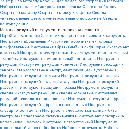
Зенкеры по металлу
Коронки для алмазного сверления
Метчики
Наборы сверел комбинированные
Плашки
Сверла по бетону
Сверла по металлу
Сверла по стеклу и кафелю
Сверла
универсальные
Сверла универсальные опалубочные
Сверла
центрирующие
Металлорежущий инструмент и станочная оснастка
Перейти в категорию
Заготовки для резцов и осевого инструмента
Инструмент абразивный
Инструмент абразивный - головки
шлифовальные
Инструмент абразивный - шлифшкурка
Инструмент
алмазный
Инструмент измерительный
Инструмент измерительный
- калибры
Инструмент измерительный - штанген...
Инструмент
режущий
Инструмент режущий - зенкеры
Инструмент режущий -
зенкеры твердосплавные
Инструмент режущий - зуборезный
Инструмент режущий - метчики
Инструмент режущий - плашки
Инструмент режущий - плашки и клуппы
Инструмент режущий -
развертки
Инструмент режущий - резцы
Инструмент режущий -
сверла
Инструмент режущий - сверла кольцевые
Инструмент
режущий - сверла твердосплавные
Инструмент режущий - фрезы
Инструмент режущий - фрезы твердоспл-ные
Инструмент
слесарно-монтажный
Инструмент слесарно-монтажный-биты
Инструмент слесарно-монтажный-ключи
Инструмент слесарный-
напильники, надфили
Инструмент строительный
Инструмент
строительный-деревообработка
Наборы инструмента
Наборы