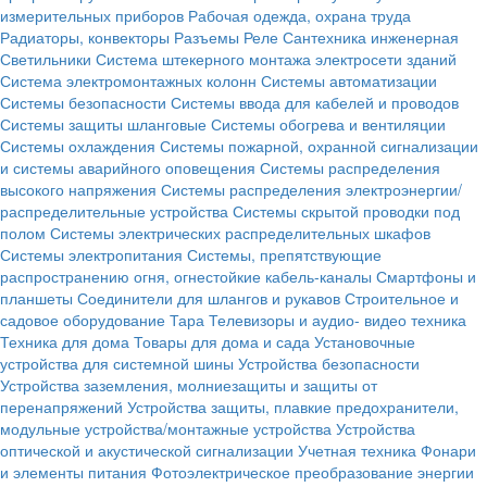
измерительных приборов
Рабочая одежда, охрана труда
Радиаторы, конвекторы
Разъемы
Реле
Сантехника инженерная
Светильники
Система штекерного монтажа электросети зданий
Система электромонтажных колонн
Системы автоматизации
Системы безопасности
Системы ввода для кабелей и проводов
Системы защиты шланговые
Системы обогрева и вентиляции
Системы охлаждения
Системы пожарной, охранной сигнализации
и системы аварийного оповещения
Системы распределения
высокого напряжения
Системы распределения электроэнергии/
распределительные устройства
Системы скрытой проводки под
полом
Системы электрических распределительных шкафов
Системы электропитания
Системы, препятствующие
распространению огня, огнестойкие кабель-каналы
Смартфоны и
планшеты
Соединители для шлангов и рукавов
Строительное и
садовое оборудование
Тара
Телевизоры и аудио- видео техника
Техника для дома
Товары для дома и сада
Установочные
устройства для системной шины
Устройства безопасности
Устройства заземления, молниезащиты и защиты от
перенапряжений
Устройства защиты, плавкие предохранители,
модульные устройства/монтажные устройства
Устройства
оптической и акустической сигнализации
Учетная техника
Фонари
и элементы питания
Фотоэлектрическое преобразование энергии