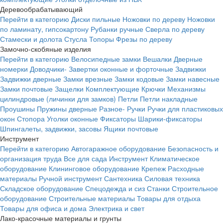
Деревообрабатывающий
Перейти в категорию
Диски пильные
Ножовки по дереву
Ножовки
по ламинату, гипсокартону
Рубанки ручные
Сверла по дереву
Стамески и долота
Стусла
Топоры
Фрезы по дереву
Замочно-скобяные изделия
Перейти в категорию
Велосипедные замки
Вешалки
Дверные
номерки
Доводчики-
Завертки оконные и форточные
Задвижки
Задвижки дверные
Замки врезные
Замки кодовые
Замки навесные
Замки почтовые
Защелки
Комплектующие
Крючки
Механизмы
цилиндровые (личинки для замков)
Петли
Петли накладные
Проушины
Пружины дверные
Разное-
Ручки
Ручки для пластиковых
окон
Стопора
Уголки оконные
Фиксаторы
Шарики-фиксаторы
Шпингалеты, задвижки, засовы
Ящики почтовые
Инструмент
Перейти в категорию
Автогаражное оборудование
Безопасность и
организация труда
Все для сада
Инструмент
Климатическое
оборудование
Клининговое оборудование
Крепеж
Расходные
материалы
Ручной инструмент
Сантехника
Силовая техника
Складское оборудование
Спецодежда и сиз
Станки
Строительное
оборудование
Строительные материалы
Товары для отдыха
Товары для офиса и дома
Электрика и свет
Лако-красочные материалы и грунты