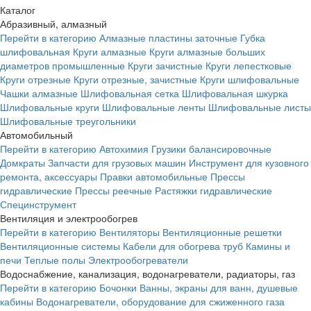
Каталог
Абразивный, алмазный
Перейти в категорию
Алмазные пластины заточные
Губка
шлифовальная
Круги алмазные
Круги алмазные больших
диаметров промышленные
Круги зачистные
Круги лепестковые
Круги отрезные
Круги отрезные, зачистные
Круги шлифовальные
Чашки алмазные
Шлифовальная сетка
Шлифовальная шкурка
Шлифовальные круги
Шлифовальные ленты
Шлифовальные листы
Шлифовальные треугольники
Автомобильный
Перейти в категорию
Автохимия
Грузики балансировочные
Домкраты
Запчасти для грузовых машин
Инструмент для кузовного
ремонта, аксессуары
Правки автомобильные
Прессы
гидравлические
Прессы реечные
Растяжки гидравлические
Специнструмент
Вентиляция и электрообогрев
Перейти в категорию
Вентиляторы
Вентиляционные решетки
Вентиляционные системы
Кабели для обогрева труб
Камины и
печи
Теплые полы
Электрообогреватели
Водоснабжение, канализация, водонагреватели, радиаторы, газ
Перейти в категорию
Бочонки
Ванны, экраны для ванн, душевые
кабины
Водонагреватели, оборудование для сжиженного газа