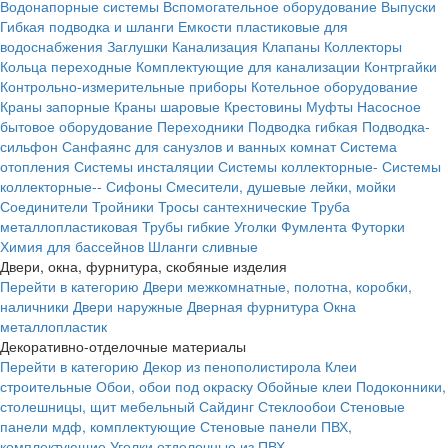
Водонапорные системы
Вспомогательное оборудование
Выпуски
Гибкая подводка и шланги
Емкости пластиковые для
водоснабжения
Заглушки
Канализация
Клапаны
Коллекторы
Кольца переходные
Комплектующие для канализации
Контргайки
Контрольно-измерительные приборы
Котельное оборудование
Краны запорные
Краны шаровые
Крестовины
Муфты
Насосное
бытовое оборудование
Переходники
Подводка гибкая
Подводка-
сильфон
Санфаянс для санузлов и ванных комнат
Система
отопления
Системы инсталяции
Системы коллекторные-
Системы
коллекторные--
Сифоны
Смесители, душевые лейки, мойки
Соединители
Тройники
Тросы сантехнические
Труба
металлопластиковая
Трубы гибкие
Уголки
Фумлента
Футорки
Химия для бассейнов
Шланги сливные
Двери, окна, фурнитура, скобяные изделия
Перейти в категорию
Двери межкомнатные, полотна, коробки,
наличники
Двери наружные
Дверная фурнитура
Окна
металлопластик
Декоративно-отделочные материалы
Перейти в категорию
Декор из пенополистирола
Клеи
строительные
Обои, обои под окраску
Обойные клеи
Подоконники,
столешницы, щит мебельный
Сайдинг
Стеклообои
Стеновые
панели мдф, комплектующие
Стеновые панели ПВХ,
комплектующие
Уголки отделочные из ПВХ