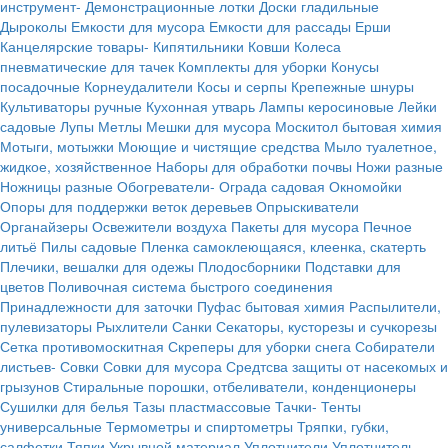
инструмент-
Демонстрационные лотки
Доски гладильные
Дыроколы
Емкости для мусора
Емкости для рассады
Ерши
Канцелярские товары-
Кипятильники
Ковши
Колеса
пневматические для тачек
Комплекты для уборки
Конусы
посадочные
Корнеудалители
Косы и серпы
Крепежные шнуры
Культиваторы ручные
Кухонная утварь
Лампы керосиновые
Лейки
садовые
Лупы
Метлы
Мешки для мусора
Москитол бытовая химия
Мотыги, мотыжки
Моющие и чистящие средства
Мыло туалетное,
жидкое, хозяйственное
Наборы для обработки почвы
Ножи разные
Ножницы разные
Обогреватели-
Ограда садовая
Окномойки
Опоры для поддержки веток деревьев
Опрыскиватели
Органайзеры
Освежители воздуха
Пакеты для мусора
Печное
литьё
Пилы садовые
Пленка самоклеющаяся, клеенка, скатерть
Плечики, вешалки для одежы
Плодосборники
Подставки для
цветов
Поливочная система быстрого соединения
Принадлежности для заточки
Пуфас бытовая химия
Распылители,
пулевизаторы
Рыхлители
Санки
Секаторы, кусторезы и сучкорезы
Сетка противомоскитная
Скреперы для уборки снега
Собиратели
листьев-
Совки
Совки для мусора
Средтсва защиты от насекомых и
грызунов
Стиральные порошки, отбеливатели, конденционеры
Сушилки для белья
Тазы пластмассовые
Тачки-
Тенты
универсальные
Термометры и спиртометры
Тряпки, губки,
салфетки
Тяпки
Укрывной материал
Уплотнители
Уплотнитель