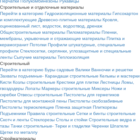
Перчатки
Полукомбинезоны
Рукавицы
Строительные и отделочные материалы
Перейти в категорию
Гидроизоляционные материалы
Гипсокартон
и комплектующие
Древесно-плитные материалы
Кровля,
оцинкованный лист, водосток, водоотвод, дренаж
Общестроительные материалы
Пиломатериалы
Пленки,
мембраны, укрывочные и отражающие материалы
Плитка и
керамогранит
Потолки
Профили штукатурные, специальные
профили
Стеклосетки, серпянки, углозащитные и специальные
ленты
Сыпучие материалы
Теплоизоляция
Строительный
Перейти в категорию
Буры садовые
Валики
Ванночки и решетки
Захваты подъемные-
Карандаши строительные
Кельмы и мастерки
Кисти
Козлы строительные
Крестики для плитки
Лестницы
Ломы,
гвоздодеры
Лопаты
Маркеры строительные
Миксеры
Ножи и
скребки
Отвесы строительные
Пистолеты для герметиков
Пистолеты для монтажной пены
Пистолеты скобозабивные
Пистолеты термоклеящие
Пленка защитная
Плиткорезы
Подъемники
Правила строительные
Сетки и бинты строительные
Скотч и ленты
Стеклорезы
Столы и стойки
Строительные ведра и
тазы
Тачки строительные-
Терки и гладилки
Черенки
Шпатели
Щетки по металлу
Стройматериалы