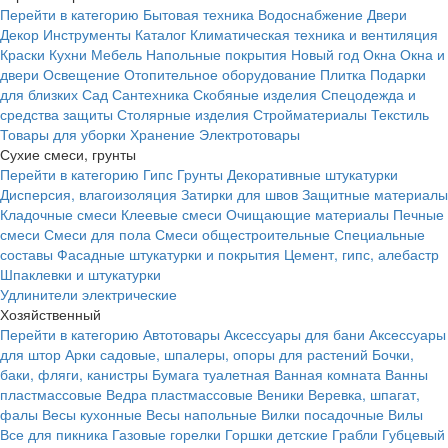
Перейти в категорию
Бытовая техника
Водоснабжение
Двери
Декор
Инструменты
Каталог
Климатическая техника и вентиляция
Краски
Кухни
Мебель
Напольные покрытия
Новый год
Окна
Окна и
двери
Освещение
Отопительное оборудование
Плитка
Подарки
для близких
Сад
Сантехника
Скобяные изделия
Спецодежда и
средства защиты
Столярные изделия
Стройматериалы
Текстиль
Товары для уборки
Хранение
Электротовары
Сухие смеси, грунты
Перейти в категорию
Гипс
Грунты
Декоративные штукатурки
Дисперсия, влагоизоляция
Затирки для швов
Защитные материалы
Кладочные смеси
Клеевые смеси
Очищающие материалы
Печные
смеси
Смеси для пола
Смеси общестроительные
Специальные
составы
Фасадные штукатурки и покрытия
Цемент, гипс, алебастр
Шпаклевки и штукатурки
Удлинители электрические
Хозяйственный
Перейти в категорию
Автотовары
Аксессуары для бани
Аксессуары
для штор
Арки садовые, шпалеры, опоры для растений
Бочки,
баки, фляги, канистры
Бумага туалетная
Ванная комната
Ванны
пластмассовые
Ведра пластмассовые
Веники
Веревка, шпагат,
фалы
Весы кухонные
Весы напольные
Вилки посадочные
Вилы
Все для пикника
Газовые горелки
Горшки детские
Грабли
Губцевый