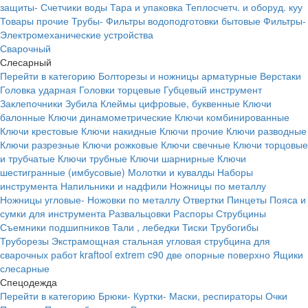
защиты-
Счетчики воды
Тара и упаковка
Теплосчетч. и оборуд. куу
Товары прочие
Трубы-
Фильтры водоподготовки бытовые
Фильтры-
Электромеханические устройства
Сварочный
Слесарный
Перейти в категорию
Болторезы и ножницы арматурные
Верстаки
Головка ударная
Головки торцевые
Губцевый инструмент
Заклепочники
Зубила
Клеймы цифровые, буквенные
Ключи
балонные
Ключи динамометрические
Ключи комбинированные
Ключи крестовые
Ключи накидные
Ключи прочие
Ключи разводные
Ключи разрезные
Ключи рожковые
Ключи свечные
Ключи торцовые
и трубчатые
Ключи трубные
Ключи шарнирные
Ключи
шестигранные (имбусовые)
Молотки и кувалды
Наборы
инструмента
Напильники и надфили
Ножницы по металлу
Ножницы угловые-
Ножовки по металлу
Отвертки
Пинцеты
Пояса и
сумки для инструмента
Развальцовки
Распоры
Струбцины
Съемники подшипников
Тали , лебедки
Тиски
Трубогибы
Труборезы
Экстрамощная стальная угловая струбцина для
сварочных работ kraftool extrem c90 две опорные поверхно
Ящики
слесарные
Спецодежда
Перейти в категорию
Брюки-
Куртки-
Маски, респираторы
Очки