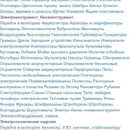
Хозтовары
Цветочные горшки, кашпо
Швабры
Шилья
Шланги
Шнуры, веревки и шпагаты
Щетки
Этажерки
Ящики пластиковые
Электроинструмент, бензоинструмент
Перейти в категорию
Аккумуляторы
Аэраторы и скарификаторы
Бензорезы
Бетоносмесители
Виброплиты
Винтоверты
Воздуходувки
Высоторезы
Газонокосилки
Гайковерты
Генераторы
Граверы
Дрели
Зарядные устройства
Измельчители
Измерители
электроэнергии
Компрессоры
Краскопульты
Культиваторы
Кусторезы
Лобзики
Мойки высокого давления
Молотки отбойные
Мотобуры
Мотопомпы
Мультитулы
Насосы
Ножницы
Обогреватели
Опрыскиватели аккумуляторные
Опрыскиватели бензиновые
Осушители
Отвертки аккумуляторные
Перфораторы
Пилы
Пистолеты скобозабивные электрические
Плиткорезы
электрические
Пневмошлифмашины
Пылесосы
Расходные
материалы и оснастка
Резчики по бетону
Реноваторы
Рубанки
Снегоуборщики
Станки
Станции насосные
Тали, лебедки,
тельферы электрические
Тепловые пушки
Триммеры
Фены
Фонари
Фрезеры
Шлифмашины
Штроборезы
Штроборезы,
бороздоделы
Шуруповерты
Электро-бензо-пневмоинструмент
Электрооборудование, сварка
Электротехнические изделия
Перейти в категорию
Автоматы, УЗО, счетчики, стабилизаторы