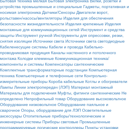
Бытовая техника мелкая
Бытовая электроника
Вилки, розетки и
устройства промышленные и специальные
Гаджеты, портативная и
носимая электроника
Датчики/Сенсоры
Двигатели ворот,
рольставен/насосы/вентиляторы
Изделия для обеспечения
безопасности жизнедеятельности
Изделия крепежные
Изделия
монтажные для коммуникационных сетей
Инструмент и средства
защиты
Инструмент ручной
Инструменты для опрессовки, резки,
снятия изоляции
Источники света
Источники света светодиодные
Кабеленесущие системы
Кабели и провода
Кабельно-
проводниковая продукция
Каналы настенного и потолочного
монтажа
Колодки клеммные
Коммуникационная техника/
компоненты и системы
Компенсаторы сантехнические
Комплектные трансформаторные подстанции
Компьютерная
техника
Компьютерные и телефонные сети
Контрольно-
измерительные приборы
Короба кабельные
Котлы и обогреватели
Лампы
Линии электропередач (ЛЭП)
Материал монтажный
Материалы для подключения
Муфты, фитинги сантехнические
Не
определено
Непрофильный товар
Оборудование высоковольтное
Оборудование низковольтное
Оборудование паяльное и
сварочное
Опоры, оборудование для ЛЭП
Осветительные
аксессуары
Отопительные приборы/технологические и
инженерные системы
Приборы световые
Промышленные
программируемые логические контроллеры
Пункты установки