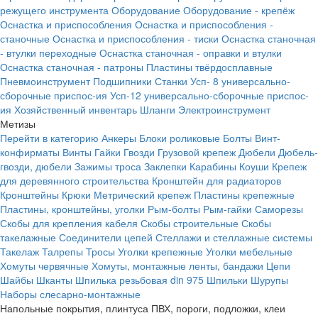
режущего инструмента
Оборудование
Оборудование - крепёж
Оснастка и приспособления
Оснастка и приспособления -
станочные
Оснастка и приспособления - тиски
Оснастка станочная
- втулки переходные
Оснастка станочная - оправки и втулки
Оснастка станочная - патроны
Пластины твёрдосплавные
Пневмоинструмент
Подшипники
Станки
Усп- 8 универсально-
сборочные приспос-ия
Усп-12 универсально-сборочные приспос-
ия
Хозяйственный инвентарь
Шланги
Электроинструмент
Метизы
Перейти в категорию
Анкеры
Блоки роликовые
Болты
Винт-
конфирматы
Винты
Гайки
Гвозди
Грузовой крепеж
Дюбели
Дюбель-
гвозди, дюбели
Зажимы троса
Заклепки
Карабины
Коуши
Крепеж
для деревянного строительства
Кронштейн для радиаторов
Кронштейны
Крюки
Метрический крепеж
Пластины крепежные
Пластины, кронштейны, уголки
Рым-болты
Рым-гайки
Саморезы
Скобы для крепления кабеля
Скобы строительные
Скобы
такелажные
Соединители цепей
Стеллажи и стеллажные системы
Такелаж
Талрепы
Тросы
Уголки крепежные
Уголки мебельные
Хомуты червячные
Хомуты, монтажные ленты, бандажи
Цепи
Шайбы
Шканты
Шпилька резьбовая din 975
Шпильки
Шурупы
Наборы слесарно-монтажные
Напольные покрытия, плинтуса ПВХ, пороги, подложки, клеи