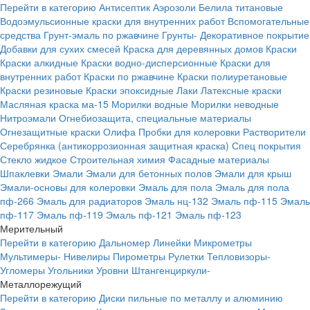
Перейти в категорию
Антисептик
Аэрозоли
Белила титановые
Водоэмульсионные краски для внутренних работ
Вспомогательные
средства
Грунт-эмаль по ржавчине
Грунты-
Декоративное покрытие
Добавки для сухих смесей
Краска для деревянных домов
Краски
Краски алкидные
Краски водно-дисперсионные
Краски для
внутренних работ
Краски по ржавчине
Краски полиуретановые
Краски резиновые
Краски эпоксидные
Лаки
Латексные краски
Масляная краска ма-15
Морилки водные
Морилки неводные
Нитроэмали
Огнебиозащита, специальные материалы
Огнезащитные краски
Олифа
Пробки для колеровки
Растворители
Серебрянка (антикоррозионная защитная краска)
Спец покрытия
Стекло жидкое
Строительная химия
Фасадные материалы
Шпаклевки
Эмали
Эмали для бетонных полов
Эмали для крыш
Эмали-основы для колеровки
Эмаль для пола
Эмаль для пола
пф-266
Эмаль для радиаторов
Эмаль нц-132
Эмаль пф-115
Эмаль
пф-117
Эмаль пф-119
Эмаль пф-121
Эмаль пф-123
Мерительный
Перейти в категорию
Дальномер
Линейки
Микрометры
Мультимеры-
Нивелиры
Пирометры
Рулетки
Тепловизоры-
Угломеры
Угольники
Уровни
Штангенциркули-
Металлорежущий
Перейти в категорию
Диски пильные по металлу и алюминию