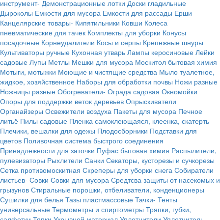
инструмент-
Демонстрационные лотки
Доски гладильные
Дыроколы
Емкости для мусора
Емкости для рассады
Ерши
Канцелярские товары-
Кипятильники
Ковши
Колеса
пневматические для тачек
Комплекты для уборки
Конусы
посадочные
Корнеудалители
Косы и серпы
Крепежные шнуры
Культиваторы ручные
Кухонная утварь
Лампы керосиновые
Лейки
садовые
Лупы
Метлы
Мешки для мусора
Москитол бытовая химия
Мотыги, мотыжки
Моющие и чистящие средства
Мыло туалетное,
жидкое, хозяйственное
Наборы для обработки почвы
Ножи разные
Ножницы разные
Обогреватели-
Ограда садовая
Окномойки
Опоры для поддержки веток деревьев
Опрыскиватели
Органайзеры
Освежители воздуха
Пакеты для мусора
Печное
литьё
Пилы садовые
Пленка самоклеющаяся, клеенка, скатерть
Плечики, вешалки для одежы
Плодосборники
Подставки для
цветов
Поливочная система быстрого соединения
Принадлежности для заточки
Пуфас бытовая химия
Распылители,
пулевизаторы
Рыхлители
Санки
Секаторы, кусторезы и сучкорезы
Сетка противомоскитная
Скреперы для уборки снега
Собиратели
листьев-
Совки
Совки для мусора
Средтсва защиты от насекомых и
грызунов
Стиральные порошки, отбеливатели, конденционеры
Сушилки для белья
Тазы пластмассовые
Тачки-
Тенты
универсальные
Термометры и спиртометры
Тряпки, губки,
салфетки
Тяпки
Укрывной материал
Уплотнители
Уплотнитель