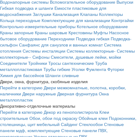
Водонапорные системы
Вспомогательное оборудование
Выпуски
Гибкая подводка и шланги
Емкости пластиковые для
водоснабжения
Заглушки
Канализация
Клапаны
Коллекторы
Кольца переходные
Комплектующие для канализации
Контргайки
Контрольно-измерительные приборы
Котельное оборудование
Краны запорные
Краны шаровые
Крестовины
Муфты
Насосное
бытовое оборудование
Переходники
Подводка гибкая
Подводка-
сильфон
Санфаянс для санузлов и ванных комнат
Система
отопления
Системы инсталяции
Системы коллекторные-
Системы
коллекторные--
Сифоны
Смесители, душевые лейки, мойки
Соединители
Тройники
Тросы сантехнические
Труба
металлопластиковая
Трубы гибкие
Уголки
Фумлента
Футорки
Химия для бассейнов
Шланги сливные
Двери, окна, фурнитура, скобяные изделия
Перейти в категорию
Двери межкомнатные, полотна, коробки,
наличники
Двери наружные
Дверная фурнитура
Окна
металлопластик
Декоративно-отделочные материалы
Перейти в категорию
Декор из пенополистирола
Клеи
строительные
Обои, обои под окраску
Обойные клеи
Подоконники,
столешницы, щит мебельный
Сайдинг
Стеклообои
Стеновые
панели мдф, комплектующие
Стеновые панели ПВХ,
комплектующие
Уголки отделочные из ПВХ