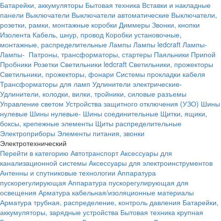
Батарейки, аккумуляторы
Бытовая техника
Вставки и накладные
панели
Выключатели
Выключатели автоматические
Выключатели,
розетки, рамки, монтажные коробки
Диммеры
Звонки, кнопки
Изолента
Кабель, шнур, провод
Коробки установочные,
монтажные, распределительные
Лампы
Лампы ledcraft
Лампы-
Лампы-
Патроны, трансформаторы, стартеры
Паяльники
Припой
Пробники
Розетки
Светильники ledcraft
Светильники, прожекторы
Светильники, прожекторы, фонари
Системы прокладки кабеля
Трансформаторы для ламп
Удлинители электрические-
Удлинители, колодки, вилки, тройники, силовые разъемы
Управление светом
Устройства защитного отключения (УЗО)
Шины
нулевые
Шины нулевые-
Шины соединительные
Щитки, ящики,
боксы, крепежные элементы
Щиты распределительные
Электроприборы
Элементы питания, звонки
Электротехнический
Перейти в категорию
Автотранспорт
Аксессуары для
канализационной системы
Аксессуары для электроинструментов
Антенны и спутниковые технологии
Аппаратура
пускорегулирующая
Аппаратура пускорегулирующая для
освещения
Арматура кабельная/изоляционные материалы
Арматура трубная, распределение, контроль давления
Батарейки,
аккумуляторы, зарядные устройства
Бытовая техника крупная