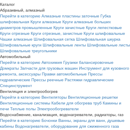
Каталог
Абразивный, алмазный
Перейти в категорию
Алмазные пластины заточные
Губка
шлифовальная
Круги алмазные
Круги алмазные больших
диаметров промышленные
Круги зачистные
Круги лепестковые
Круги отрезные
Круги отрезные, зачистные
Круги шлифовальные
Чашки алмазные
Шлифовальная сетка
Шлифовальная шкурка
Шлифовальные круги
Шлифовальные ленты
Шлифовальные листы
Шлифовальные треугольники
Автомобильный
Перейти в категорию
Автохимия
Грузики балансировочные
Домкраты
Запчасти для грузовых машин
Инструмент для кузовного
ремонта, аксессуары
Правки автомобильные
Прессы
гидравлические
Прессы реечные
Растяжки гидравлические
Специнструмент
Вентиляция и электрообогрев
Перейти в категорию
Вентиляторы
Вентиляционные решетки
Вентиляционные системы
Кабели для обогрева труб
Камины и
печи
Теплые полы
Электрообогреватели
Водоснабжение, канализация, водонагреватели, радиаторы, газ
Перейти в категорию
Бочонки
Ванны, экраны для ванн, душевые
кабины
Водонагреватели, оборудование для сжиженного газа