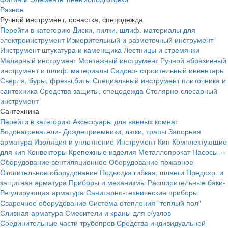
Разное
Ручной инструмент, оснастка, спецодежда
Перейти в категорию
Диски, пилки, шлиф. материалы для
электроинструмент
Измерительный и разметочный инструмент
Инструмент штукатура и каменщика
Лестницы и стремянки
Малярный инструмент
Монтажный инструмент
Ручной абразивный
инструмент и шлиф. материалы
Садово- строительный инвентарь
Сверла, буры, фрезы,биты
Специальный инструмент плиточника и
сантехника
Средства защиты, спецодежда
Столярно-слесарный
инструмент
Сантехника
Перейти в категорию
Аксессуары для ванных комнат
Водонагреватели-
Дождеприемники, люки, трапы
Запорная
арматура
Изоляция и уплотнение
Инструмент
Кип
Комплектующие
для кип
Конвекторы
Крепежные изделия
Металлопрокат
Насосы---
Оборудование вентиляционное
Оборудование пожарное
Отопительное оборудование
Подводка гибкая, шланги
Предохр. и
защитная арматура
Приборы и механизмы
Расширительные баки-
Регулирующая арматура
Санитарно-технические приборы
Сварочное оборудование
Система отопления "теплый пол"
Сливная арматура
Смесители и краны для с/узлов
Соединительные части трубопров
Средства индивидуальной