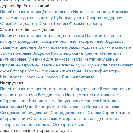
Деревообрабатывающий
Перейти в категорию
Диски пильные
Ножовки по дереву
Ножовки
по ламинату, гипсокартону
Рубанки ручные
Сверла по дереву
Стамески и долота
Стусла
Топоры
Фрезы по дереву
Замочно-скобяные изделия
Перейти в категорию
Велосипедные замки
Вешалки
Дверные
номерки
Доводчики-
Завертки оконные и форточные
Задвижки
Задвижки дверные
Замки врезные
Замки кодовые
Замки навесные
Замки почтовые
Защелки
Комплектующие
Крючки
Механизмы
цилиндровые (личинки для замков)
Петли
Петли накладные
Проушины
Пружины дверные
Разное-
Ручки
Ручки для пластиковых
окон
Стопора
Уголки оконные
Фиксаторы
Шарики-фиксаторы
Шпингалеты, задвижки, засовы
Ящики почтовые
Инструмент
Перейти в категорию
Автогаражное оборудование
Безопасность и
организация труда
Все для сада
Инструмент
Климатическое
оборудование
Клининговое оборудование
Крепеж
Расходные
материалы
Ручной инструмент
Сантехника
Силовая техника
Складское оборудование
Спецодежда и сиз
Станки
Строительное
оборудование
Строительные материалы
Товары для отдыха
Товары для офиса и дома
Электрика и свет
Лако-красочные материалы и грунты