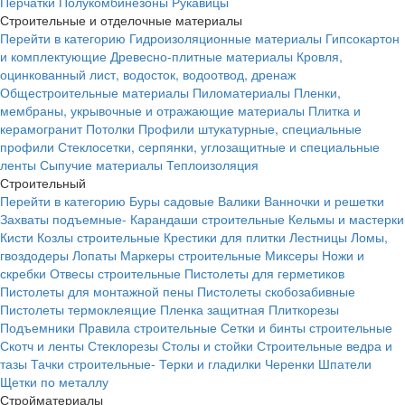
Перчатки
Полукомбинезоны
Рукавицы
Строительные и отделочные материалы
Перейти в категорию
Гидроизоляционные материалы
Гипсокартон
и комплектующие
Древесно-плитные материалы
Кровля,
оцинкованный лист, водосток, водоотвод, дренаж
Общестроительные материалы
Пиломатериалы
Пленки,
мембраны, укрывочные и отражающие материалы
Плитка и
керамогранит
Потолки
Профили штукатурные, специальные
профили
Стеклосетки, серпянки, углозащитные и специальные
ленты
Сыпучие материалы
Теплоизоляция
Строительный
Перейти в категорию
Буры садовые
Валики
Ванночки и решетки
Захваты подъемные-
Карандаши строительные
Кельмы и мастерки
Кисти
Козлы строительные
Крестики для плитки
Лестницы
Ломы,
гвоздодеры
Лопаты
Маркеры строительные
Миксеры
Ножи и
скребки
Отвесы строительные
Пистолеты для герметиков
Пистолеты для монтажной пены
Пистолеты скобозабивные
Пистолеты термоклеящие
Пленка защитная
Плиткорезы
Подъемники
Правила строительные
Сетки и бинты строительные
Скотч и ленты
Стеклорезы
Столы и стойки
Строительные ведра и
тазы
Тачки строительные-
Терки и гладилки
Черенки
Шпатели
Щетки по металлу
Стройматериалы