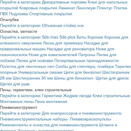
Перейти в категорию
Декоративные порожки
Клеи для напольных
покрытий
Ковровые покрытия
Ламинат
Линолеум
Плинтус
Плитка
ПВХ
Подложка
Спортивные покрытия
Опалубка
Перейти в категорию
Объемная стойка хси
Оснастка, запчасти
Перейти в категорию
Sds-max
Sds-plus
Биты
Коронки
Коронки для
алмазного сверления
Леска для триммера
Насадки для
гравировальных машин
Насадки для реноватора
Ножи для
газонокосилок
Ножи для измельчителей
Патроны
Пилки для
лобзика
Пилки для ножовки
Полировальные принадлежности
Полотна для ленточных пил
Скобы для степлера, плайера
Тарелки
опорные
Универсальные смазки
Цепи для бензопил
Шестигранник
28 мм
Шестигранник 30 мм
Шины для бензопил-
Щетки для дрели
Щетки для ушм
Пены, герметики, клеи строительные
Перейти в категорию
Герметики
Жидкие гвозди
Клеи строительные
Монтажные пены
Пена монтажная
Пневмоинструмент
Перейти в категорию
Для компрессоров и пневмоинструмента-
Пневмоинструментальные наборы-
Пневмокраскопульты-
Ремкомплекты и оснастка для пневмоинструмента
Шланги и
фитинги
Элементы пневмоподготовки