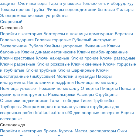
защиты-
Счетчики воды
Тара и упаковка
Теплосчетч. и оборуд. куу
Товары прочие
Трубы-
Фильтры водоподготовки бытовые
Фильтры-
Электромеханические устройства
Сварочный
Слесарный
Перейти в категорию
Болторезы и ножницы арматурные
Верстаки
Головка ударная
Головки торцевые
Губцевый инструмент
Заклепочники
Зубила
Клеймы цифровые, буквенные
Ключи
балонные
Ключи динамометрические
Ключи комбинированные
Ключи крестовые
Ключи накидные
Ключи прочие
Ключи разводные
Ключи разрезные
Ключи рожковые
Ключи свечные
Ключи торцовые
и трубчатые
Ключи трубные
Ключи шарнирные
Ключи
шестигранные (имбусовые)
Молотки и кувалды
Наборы
инструмента
Напильники и надфили
Ножницы по металлу
Ножницы угловые-
Ножовки по металлу
Отвертки
Пинцеты
Пояса и
сумки для инструмента
Развальцовки
Распоры
Струбцины
Съемники подшипников
Тали , лебедки
Тиски
Трубогибы
Труборезы
Экстрамощная стальная угловая струбцина для
сварочных работ kraftool extrem c90 две опорные поверхно
Ящики
слесарные
Спецодежда
Перейти в категорию
Брюки-
Куртки-
Маски, респираторы
Очки