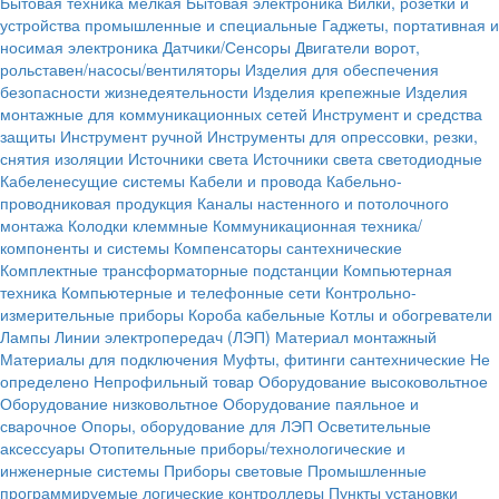
Бытовая техника мелкая
Бытовая электроника
Вилки, розетки и
устройства промышленные и специальные
Гаджеты, портативная и
носимая электроника
Датчики/Сенсоры
Двигатели ворот,
рольставен/насосы/вентиляторы
Изделия для обеспечения
безопасности жизнедеятельности
Изделия крепежные
Изделия
монтажные для коммуникационных сетей
Инструмент и средства
защиты
Инструмент ручной
Инструменты для опрессовки, резки,
снятия изоляции
Источники света
Источники света светодиодные
Кабеленесущие системы
Кабели и провода
Кабельно-
проводниковая продукция
Каналы настенного и потолочного
монтажа
Колодки клеммные
Коммуникационная техника/
компоненты и системы
Компенсаторы сантехнические
Комплектные трансформаторные подстанции
Компьютерная
техника
Компьютерные и телефонные сети
Контрольно-
измерительные приборы
Короба кабельные
Котлы и обогреватели
Лампы
Линии электропередач (ЛЭП)
Материал монтажный
Материалы для подключения
Муфты, фитинги сантехнические
Не
определено
Непрофильный товар
Оборудование высоковольтное
Оборудование низковольтное
Оборудование паяльное и
сварочное
Опоры, оборудование для ЛЭП
Осветительные
аксессуары
Отопительные приборы/технологические и
инженерные системы
Приборы световые
Промышленные
программируемые логические контроллеры
Пункты установки