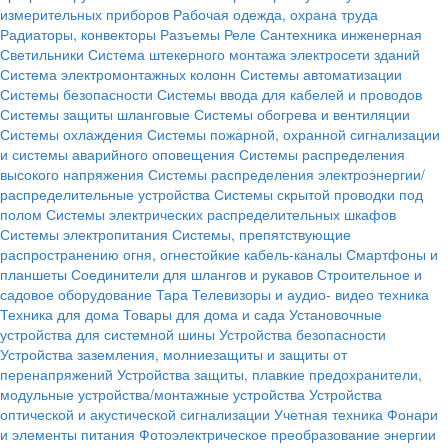
измерительных приборов
Рабочая одежда, охрана труда
Радиаторы, конвекторы
Разъемы
Реле
Сантехника инженерная
Светильники
Система штекерного монтажа электросети зданий
Система электромонтажных колонн
Системы автоматизации
Системы безопасности
Системы ввода для кабелей и проводов
Системы защиты шланговые
Системы обогрева и вентиляции
Системы охлаждения
Системы пожарной, охранной сигнализации
и системы аварийного оповещения
Системы распределения
высокого напряжения
Системы распределения электроэнергии/
распределительные устройства
Системы скрытой проводки под
полом
Системы электрических распределительных шкафов
Системы электропитания
Системы, препятствующие
распространению огня, огнестойкие кабель-каналы
Смартфоны и
планшеты
Соединители для шлангов и рукавов
Строительное и
садовое оборудование
Тара
Телевизоры и аудио- видео техника
Техника для дома
Товары для дома и сада
Установочные
устройства для системной шины
Устройства безопасности
Устройства заземления, молниезащиты и защиты от
перенапряжений
Устройства защиты, плавкие предохранители,
модульные устройства/монтажные устройства
Устройства
оптической и акустической сигнализации
Учетная техника
Фонари
и элементы питания
Фотоэлектрическое преобразование энергии