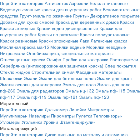
Перейти в категорию
Антисептик
Аэрозоли
Белила титановые
Водоэмульсионные краски для внутренних работ
Вспомогательные
средства
Грунт-эмаль по ржавчине
Грунты-
Декоративное покрытие
Добавки для сухих смесей
Краска для деревянных домов
Краски
Краски алкидные
Краски водно-дисперсионные
Краски для
внутренних работ
Краски по ржавчине
Краски полиуретановые
Краски резиновые
Краски эпоксидные
Лаки
Латексные краски
Масляная краска ма-15
Морилки водные
Морилки неводные
Нитроэмали
Огнебиозащита, специальные материалы
Огнезащитные краски
Олифа
Пробки для колеровки
Растворители
Серебрянка (антикоррозионная защитная краска)
Спец покрытия
Стекло жидкое
Строительная химия
Фасадные материалы
Шпаклевки
Эмали
Эмали для бетонных полов
Эмали для крыш
Эмали-основы для колеровки
Эмаль для пола
Эмаль для пола
пф-266
Эмаль для радиаторов
Эмаль нц-132
Эмаль пф-115
Эмаль
пф-117
Эмаль пф-119
Эмаль пф-121
Эмаль пф-123
Мерительный
Перейти в категорию
Дальномер
Линейки
Микрометры
Мультимеры-
Нивелиры
Пирометры
Рулетки
Тепловизоры-
Угломеры
Угольники
Уровни
Штангенциркули-
Металлорежущий
Перейти в категорию
Диски пильные по металлу и алюминию