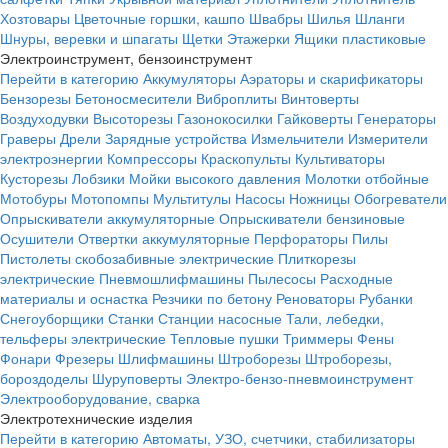
Хозтовары
Цветочные горшки, кашпо
Швабры
Шилья
Шланги
Шнуры, веревки и шпагаты
Щетки
Этажерки
Ящики пластиковые
Электроинструмент, бензоинструмент
Перейти в категорию
Аккумуляторы
Аэраторы и скарификаторы
Бензорезы
Бетоносмесители
Виброплиты
Винтоверты
Воздуходувки
Высоторезы
Газонокосилки
Гайковерты
Генераторы
Граверы
Дрели
Зарядные устройства
Измельчители
Измерители
электроэнергии
Компрессоры
Краскопульты
Культиваторы
Кусторезы
Лобзики
Мойки высокого давления
Молотки отбойные
Мотобуры
Мотопомпы
Мультитулы
Насосы
Ножницы
Обогреватели
Опрыскиватели аккумуляторные
Опрыскиватели бензиновые
Осушители
Отвертки аккумуляторные
Перфораторы
Пилы
Пистолеты скобозабивные электрические
Плиткорезы
электрические
Пневмошлифмашины
Пылесосы
Расходные
материалы и оснастка
Резчики по бетону
Реноваторы
Рубанки
Снегоуборщики
Станки
Станции насосные
Тали, лебедки,
тельферы электрические
Тепловые пушки
Триммеры
Фены
Фонари
Фрезеры
Шлифмашины
Штроборезы
Штроборезы,
бороздоделы
Шуруповерты
Электро-бензо-пневмоинструмент
Электрооборудование, сварка
Электротехнические изделия
Перейти в категорию
Автоматы, УЗО, счетчики, стабилизаторы