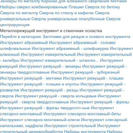
Зенкеры по металлу
Коронки для алмазного сверления
Метчики
Наборы сверел комбинированные
Плашки
Сверла по бетону
Сверла по металлу
Сверла по стеклу и кафелю
Сверла
универсальные
Сверла универсальные опалубочные
Сверла
центрирующие
Металлорежущий инструмент и станочная оснастка
Перейти в категорию
Заготовки для резцов и осевого инструмента
Инструмент абразивный
Инструмент абразивный - головки
шлифовальные
Инструмент абразивный - шлифшкурка
Инструмент
алмазный
Инструмент измерительный
Инструмент измерительный
- калибры
Инструмент измерительный - штанген...
Инструмент
режущий
Инструмент режущий - зенкеры
Инструмент режущий -
зенкеры твердосплавные
Инструмент режущий - зуборезный
Инструмент режущий - метчики
Инструмент режущий - плашки
Инструмент режущий - плашки и клуппы
Инструмент режущий -
развертки
Инструмент режущий - резцы
Инструмент режущий -
сверла
Инструмент режущий - сверла кольцевые
Инструмент
режущий - сверла твердосплавные
Инструмент режущий - фрезы
Инструмент режущий - фрезы твердоспл-ные
Инструмент
слесарно-монтажный
Инструмент слесарно-монтажный-биты
Инструмент слесарно-монтажный-ключи
Инструмент слесарный-
напильники, надфили
Инструмент строительный
Инструмент
строительный-деревообработка
Наборы инструмента
Наборы