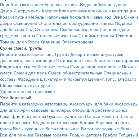
Перейти в категорию
Бытовая техника
Водоснабжение
Двери
Декор
Инструменты
Каталог
Климатическая техника и вентиляция
Краски
Кухни
Мебель
Напольные покрытия
Новый год
Окна
Окна и
двери
Освещение
Отопительное оборудование
Плитка
Подарки
для близких
Сад
Сантехника
Скобяные изделия
Спецодежда и
средства защиты
Столярные изделия
Стройматериалы
Текстиль
Товары для уборки
Хранение
Электротовары
Сухие смеси, грунты
Перейти в категорию
Гипс
Грунты
Декоративные штукатурки
Дисперсия, влагоизоляция
Затирки для швов
Защитные материалы
Кладочные смеси
Клеевые смеси
Очищающие материалы
Печные
смеси
Смеси для пола
Смеси общестроительные
Специальные
составы
Фасадные штукатурки и покрытия
Цемент, гипс, алебастр
Шпаклевки и штукатурки
Удлинители электрические
Хозяйственный
Перейти в категорию
Автотовары
Аксессуары для бани
Аксессуары
для штор
Арки садовые, шпалеры, опоры для растений
Бочки,
баки, фляги, канистры
Бумага туалетная
Ванная комната
Ванны
пластмассовые
Ведра пластмассовые
Веники
Веревка, шпагат,
фалы
Весы кухонные
Весы напольные
Вилки посадочные
Вилы
Все для пикника
Газовые горелки
Горшки детские
Грабли
Губцевый