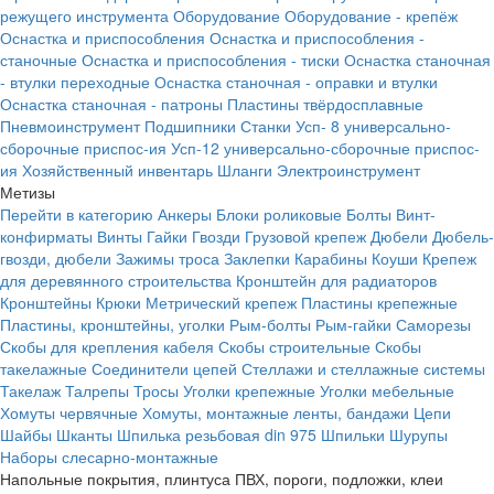
режущего инструмента
Оборудование
Оборудование - крепёж
Оснастка и приспособления
Оснастка и приспособления -
станочные
Оснастка и приспособления - тиски
Оснастка станочная
- втулки переходные
Оснастка станочная - оправки и втулки
Оснастка станочная - патроны
Пластины твёрдосплавные
Пневмоинструмент
Подшипники
Станки
Усп- 8 универсально-
сборочные приспос-ия
Усп-12 универсально-сборочные приспос-
ия
Хозяйственный инвентарь
Шланги
Электроинструмент
Метизы
Перейти в категорию
Анкеры
Блоки роликовые
Болты
Винт-
конфирматы
Винты
Гайки
Гвозди
Грузовой крепеж
Дюбели
Дюбель-
гвозди, дюбели
Зажимы троса
Заклепки
Карабины
Коуши
Крепеж
для деревянного строительства
Кронштейн для радиаторов
Кронштейны
Крюки
Метрический крепеж
Пластины крепежные
Пластины, кронштейны, уголки
Рым-болты
Рым-гайки
Саморезы
Скобы для крепления кабеля
Скобы строительные
Скобы
такелажные
Соединители цепей
Стеллажи и стеллажные системы
Такелаж
Талрепы
Тросы
Уголки крепежные
Уголки мебельные
Хомуты червячные
Хомуты, монтажные ленты, бандажи
Цепи
Шайбы
Шканты
Шпилька резьбовая din 975
Шпильки
Шурупы
Наборы слесарно-монтажные
Напольные покрытия, плинтуса ПВХ, пороги, подложки, клеи