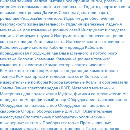
Бытовая техника мелкая
Бытовая электроника
Вилки, розетки и
устройства промышленные и специальные
Гаджеты, портативная и
носимая электроника
Датчики/Сенсоры
Двигатели ворот,
рольставен/насосы/вентиляторы
Изделия для обеспечения
безопасности жизнедеятельности
Изделия крепежные
Изделия
монтажные для коммуникационных сетей
Инструмент и средства
защиты
Инструмент ручной
Инструменты для опрессовки, резки,
снятия изоляции
Источники света
Источники света светодиодные
Кабеленесущие системы
Кабели и провода
Кабельно-
проводниковая продукция
Каналы настенного и потолочного
монтажа
Колодки клеммные
Коммуникационная техника/
компоненты и системы
Компенсаторы сантехнические
Комплектные трансформаторные подстанции
Компьютерная
техника
Компьютерные и телефонные сети
Контрольно-
измерительные приборы
Короба кабельные
Котлы и обогреватели
Лампы
Линии электропередач (ЛЭП)
Материал монтажный
Материалы для подключения
Муфты, фитинги сантехнические
Не
определено
Непрофильный товар
Оборудование высоковольтное
Оборудование низковольтное
Оборудование паяльное и
сварочное
Опоры, оборудование для ЛЭП
Осветительные
аксессуары
Отопительные приборы/технологические и
инженерные системы
Приборы световые
Промышленные
программируемые логические контроллеры
Пункты установки