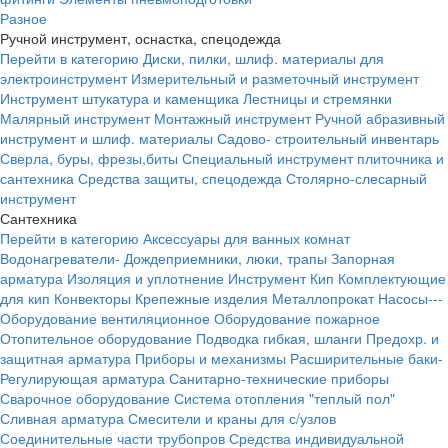
Разное
Ручной инструмент, оснастка, спецодежда
Перейти в категорию
Диски, пилки, шлиф. материалы для
электроинструмент
Измерительный и разметочный инструмент
Инструмент штукатура и каменщика
Лестницы и стремянки
Малярный инструмент
Монтажный инструмент
Ручной абразивный
инструмент и шлиф. материалы
Садово- строительный инвентарь
Сверла, буры, фрезы,биты
Специальный инструмент плиточника и
сантехника
Средства защиты, спецодежда
Столярно-слесарный
инструмент
Сантехника
Перейти в категорию
Аксессуары для ванных комнат
Водонагреватели-
Дождеприемники, люки, трапы
Запорная
арматура
Изоляция и уплотнение
Инструмент
Кип
Комплектующие
для кип
Конвекторы
Крепежные изделия
Металлопрокат
Насосы---
Оборудование вентиляционное
Оборудование пожарное
Отопительное оборудование
Подводка гибкая, шланги
Предохр. и
защитная арматура
Приборы и механизмы
Расширительные баки-
Регулирующая арматура
Санитарно-технические приборы
Сварочное оборудование
Система отопления "теплый пол"
Сливная арматура
Смесители и краны для с/узлов
Соединительные части трубопров
Средства индивидуальной