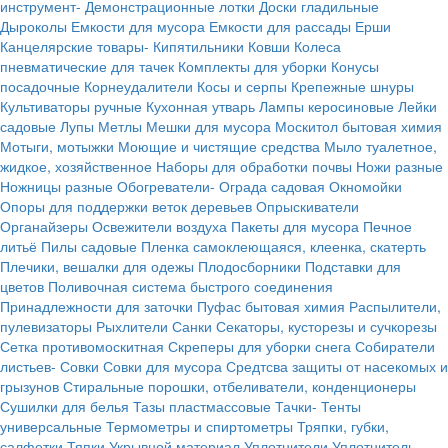
инструмент-
Демонстрационные лотки
Доски гладильные
Дыроколы
Емкости для мусора
Емкости для рассады
Ерши
Канцелярские товары-
Кипятильники
Ковши
Колеса
пневматические для тачек
Комплекты для уборки
Конусы
посадочные
Корнеудалители
Косы и серпы
Крепежные шнуры
Культиваторы ручные
Кухонная утварь
Лампы керосиновые
Лейки
садовые
Лупы
Метлы
Мешки для мусора
Москитол бытовая химия
Мотыги, мотыжки
Моющие и чистящие средства
Мыло туалетное,
жидкое, хозяйственное
Наборы для обработки почвы
Ножи разные
Ножницы разные
Обогреватели-
Ограда садовая
Окномойки
Опоры для поддержки веток деревьев
Опрыскиватели
Органайзеры
Освежители воздуха
Пакеты для мусора
Печное
литьё
Пилы садовые
Пленка самоклеющаяся, клеенка, скатерть
Плечики, вешалки для одежы
Плодосборники
Подставки для
цветов
Поливочная система быстрого соединения
Принадлежности для заточки
Пуфас бытовая химия
Распылители,
пулевизаторы
Рыхлители
Санки
Секаторы, кусторезы и сучкорезы
Сетка противомоскитная
Скреперы для уборки снега
Собиратели
листьев-
Совки
Совки для мусора
Средтсва защиты от насекомых и
грызунов
Стиральные порошки, отбеливатели, конденционеры
Сушилки для белья
Тазы пластмассовые
Тачки-
Тенты
универсальные
Термометры и спиртометры
Тряпки, губки,
салфетки
Тяпки
Укрывной материал
Уплотнители
Уплотнитель