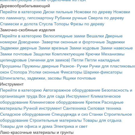
Деревообрабатывающий
Перейти в категорию
Диски пильные
Ножовки по дереву
Ножовки
по ламинату, гипсокартону
Рубанки ручные
Сверла по дереву
Стамески и долота
Стусла
Топоры
Фрезы по дереву
Замочно-скобяные изделия
Перейти в категорию
Велосипедные замки
Вешалки
Дверные
номерки
Доводчики-
Завертки оконные и форточные
Задвижки
Задвижки дверные
Замки врезные
Замки кодовые
Замки навесные
Замки почтовые
Защелки
Комплектующие
Крючки
Механизмы
цилиндровые (личинки для замков)
Петли
Петли накладные
Проушины
Пружины дверные
Разное-
Ручки
Ручки для пластиковых
окон
Стопора
Уголки оконные
Фиксаторы
Шарики-фиксаторы
Шпингалеты, задвижки, засовы
Ящики почтовые
Инструмент
Перейти в категорию
Автогаражное оборудование
Безопасность и
организация труда
Все для сада
Инструмент
Климатическое
оборудование
Клининговое оборудование
Крепеж
Расходные
материалы
Ручной инструмент
Сантехника
Силовая техника
Складское оборудование
Спецодежда и сиз
Станки
Строительное
оборудование
Строительные материалы
Товары для отдыха
Товары для офиса и дома
Электрика и свет
Лако-красочные материалы и грунты