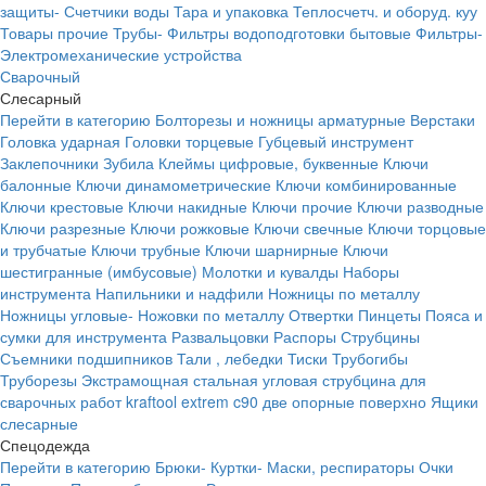
защиты-
Счетчики воды
Тара и упаковка
Теплосчетч. и оборуд. куу
Товары прочие
Трубы-
Фильтры водоподготовки бытовые
Фильтры-
Электромеханические устройства
Сварочный
Слесарный
Перейти в категорию
Болторезы и ножницы арматурные
Верстаки
Головка ударная
Головки торцевые
Губцевый инструмент
Заклепочники
Зубила
Клеймы цифровые, буквенные
Ключи
балонные
Ключи динамометрические
Ключи комбинированные
Ключи крестовые
Ключи накидные
Ключи прочие
Ключи разводные
Ключи разрезные
Ключи рожковые
Ключи свечные
Ключи торцовые
и трубчатые
Ключи трубные
Ключи шарнирные
Ключи
шестигранные (имбусовые)
Молотки и кувалды
Наборы
инструмента
Напильники и надфили
Ножницы по металлу
Ножницы угловые-
Ножовки по металлу
Отвертки
Пинцеты
Пояса и
сумки для инструмента
Развальцовки
Распоры
Струбцины
Съемники подшипников
Тали , лебедки
Тиски
Трубогибы
Труборезы
Экстрамощная стальная угловая струбцина для
сварочных работ kraftool extrem c90 две опорные поверхно
Ящики
слесарные
Спецодежда
Перейти в категорию
Брюки-
Куртки-
Маски, респираторы
Очки