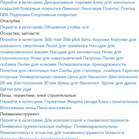
Перейти в категорию
Декоративные порожки
Клеи для напольных
покрытий
Ковровые покрытия
Ламинат
Линолеум
Плинтус
Плитка
ПВХ
Подложка
Спортивные покрытия
Опалубка
Перейти в категорию
Объемная стойка хси
Оснастка, запчасти
Перейти в категорию
Sds-max
Sds-plus
Биты
Коронки
Коронки для
алмазного сверления
Леска для триммера
Насадки для
гравировальных машин
Насадки для реноватора
Ножи для
газонокосилок
Ножи для измельчителей
Патроны
Пилки для
лобзика
Пилки для ножовки
Полировальные принадлежности
Полотна для ленточных пил
Скобы для степлера, плайера
Тарелки
опорные
Универсальные смазки
Цепи для бензопил
Шестигранник
28 мм
Шестигранник 30 мм
Шины для бензопил-
Щетки для дрели
Щетки для ушм
Пены, герметики, клеи строительные
Перейти в категорию
Герметики
Жидкие гвозди
Клеи строительные
Монтажные пены
Пена монтажная
Пневмоинструмент
Перейти в категорию
Для компрессоров и пневмоинструмента-
Пневмоинструментальные наборы-
Пневмокраскопульты-
Ремкомплекты и оснастка для пневмоинструмента
Шланги и
фитинги
Элементы пневмоподготовки