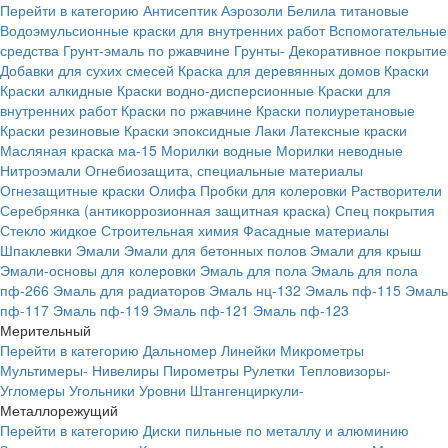
Перейти в категорию
Антисептик
Аэрозоли
Белила титановые
Водоэмульсионные краски для внутренних работ
Вспомогательные
средства
Грунт-эмаль по ржавчине
Грунты-
Декоративное покрытие
Добавки для сухих смесей
Краска для деревянных домов
Краски
Краски алкидные
Краски водно-дисперсионные
Краски для
внутренних работ
Краски по ржавчине
Краски полиуретановые
Краски резиновые
Краски эпоксидные
Лаки
Латексные краски
Масляная краска ма-15
Морилки водные
Морилки неводные
Нитроэмали
Огнебиозащита, специальные материалы
Огнезащитные краски
Олифа
Пробки для колеровки
Растворители
Серебрянка (антикоррозионная защитная краска)
Спец покрытия
Стекло жидкое
Строительная химия
Фасадные материалы
Шпаклевки
Эмали
Эмали для бетонных полов
Эмали для крыш
Эмали-основы для колеровки
Эмаль для пола
Эмаль для пола
пф-266
Эмаль для радиаторов
Эмаль нц-132
Эмаль пф-115
Эмаль
пф-117
Эмаль пф-119
Эмаль пф-121
Эмаль пф-123
Мерительный
Перейти в категорию
Дальномер
Линейки
Микрометры
Мультимеры-
Нивелиры
Пирометры
Рулетки
Тепловизоры-
Угломеры
Угольники
Уровни
Штангенциркули-
Металлорежущий
Перейти в категорию
Диски пильные по металлу и алюминию