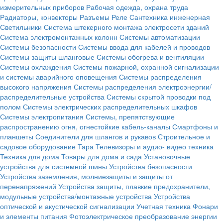
измерительных приборов
Рабочая одежда, охрана труда
Радиаторы, конвекторы
Разъемы
Реле
Сантехника инженерная
Светильники
Система штекерного монтажа электросети зданий
Система электромонтажных колонн
Системы автоматизации
Системы безопасности
Системы ввода для кабелей и проводов
Системы защиты шланговые
Системы обогрева и вентиляции
Системы охлаждения
Системы пожарной, охранной сигнализации
и системы аварийного оповещения
Системы распределения
высокого напряжения
Системы распределения электроэнергии/
распределительные устройства
Системы скрытой проводки под
полом
Системы электрических распределительных шкафов
Системы электропитания
Системы, препятствующие
распространению огня, огнестойкие кабель-каналы
Смартфоны и
планшеты
Соединители для шлангов и рукавов
Строительное и
садовое оборудование
Тара
Телевизоры и аудио- видео техника
Техника для дома
Товары для дома и сада
Установочные
устройства для системной шины
Устройства безопасности
Устройства заземления, молниезащиты и защиты от
перенапряжений
Устройства защиты, плавкие предохранители,
модульные устройства/монтажные устройства
Устройства
оптической и акустической сигнализации
Учетная техника
Фонари
и элементы питания
Фотоэлектрическое преобразование энергии