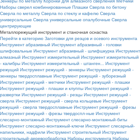
Зенкеры по металлу
Коронки для алмазного сверления
Метчики
Наборы сверел комбинированные
Плашки
Сверла по бетону
Сверла по металлу
Сверла по стеклу и кафелю
Сверла
универсальные
Сверла универсальные опалубочные
Сверла
центрирующие
Металлорежущий инструмент и станочная оснастка
Перейти в категорию
Заготовки для резцов и осевого инструмента
Инструмент абразивный
Инструмент абразивный - головки
шлифовальные
Инструмент абразивный - шлифшкурка
Инструмент
алмазный
Инструмент измерительный
Инструмент измерительный
- калибры
Инструмент измерительный - штанген...
Инструмент
режущий
Инструмент режущий - зенкеры
Инструмент режущий -
зенкеры твердосплавные
Инструмент режущий - зуборезный
Инструмент режущий - метчики
Инструмент режущий - плашки
Инструмент режущий - плашки и клуппы
Инструмент режущий -
развертки
Инструмент режущий - резцы
Инструмент режущий -
сверла
Инструмент режущий - сверла кольцевые
Инструмент
режущий - сверла твердосплавные
Инструмент режущий - фрезы
Инструмент режущий - фрезы твердоспл-ные
Инструмент
слесарно-монтажный
Инструмент слесарно-монтажный-биты
Инструмент слесарно-монтажный-ключи
Инструмент слесарный-
напильники, надфили
Инструмент строительный
Инструмент
строительный-деревообработка
Наборы инструмента
Наборы