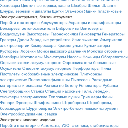
Хозтовары
Цветочные горшки, кашпо
Швабры
Шилья
Шланги
Шнуры, веревки и шпагаты
Щетки
Этажерки
Ящики пластиковые
Электроинструмент, бензоинструмент
Перейти в категорию
Аккумуляторы
Аэраторы и скарификаторы
Бензорезы
Бетоносмесители
Виброплиты
Винтоверты
Воздуходувки
Высоторезы
Газонокосилки
Гайковерты
Генераторы
Граверы
Дрели
Зарядные устройства
Измельчители
Измерители
электроэнергии
Компрессоры
Краскопульты
Культиваторы
Кусторезы
Лобзики
Мойки высокого давления
Молотки отбойные
Мотобуры
Мотопомпы
Мультитулы
Насосы
Ножницы
Обогреватели
Опрыскиватели аккумуляторные
Опрыскиватели бензиновые
Осушители
Отвертки аккумуляторные
Перфораторы
Пилы
Пистолеты скобозабивные электрические
Плиткорезы
электрические
Пневмошлифмашины
Пылесосы
Расходные
материалы и оснастка
Резчики по бетону
Реноваторы
Рубанки
Снегоуборщики
Станки
Станции насосные
Тали, лебедки,
тельферы электрические
Тепловые пушки
Триммеры
Фены
Фонари
Фрезеры
Шлифмашины
Штроборезы
Штроборезы,
бороздоделы
Шуруповерты
Электро-бензо-пневмоинструмент
Электрооборудование, сварка
Электротехнические изделия
Перейти в категорию
Автоматы, УЗО, счетчики, стабилизаторы