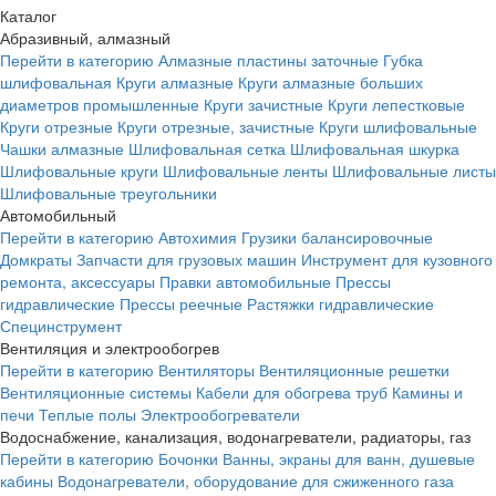
Каталог
Абразивный, алмазный
Перейти в категорию
Алмазные пластины заточные
Губка
шлифовальная
Круги алмазные
Круги алмазные больших
диаметров промышленные
Круги зачистные
Круги лепестковые
Круги отрезные
Круги отрезные, зачистные
Круги шлифовальные
Чашки алмазные
Шлифовальная сетка
Шлифовальная шкурка
Шлифовальные круги
Шлифовальные ленты
Шлифовальные листы
Шлифовальные треугольники
Автомобильный
Перейти в категорию
Автохимия
Грузики балансировочные
Домкраты
Запчасти для грузовых машин
Инструмент для кузовного
ремонта, аксессуары
Правки автомобильные
Прессы
гидравлические
Прессы реечные
Растяжки гидравлические
Специнструмент
Вентиляция и электрообогрев
Перейти в категорию
Вентиляторы
Вентиляционные решетки
Вентиляционные системы
Кабели для обогрева труб
Камины и
печи
Теплые полы
Электрообогреватели
Водоснабжение, канализация, водонагреватели, радиаторы, газ
Перейти в категорию
Бочонки
Ванны, экраны для ванн, душевые
кабины
Водонагреватели, оборудование для сжиженного газа