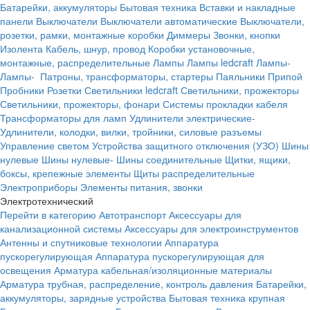
Батарейки, аккумуляторы
Бытовая техника
Вставки и накладные
панели
Выключатели
Выключатели автоматические
Выключатели,
розетки, рамки, монтажные коробки
Диммеры
Звонки, кнопки
Изолента
Кабель, шнур, провод
Коробки установочные,
монтажные, распределительные
Лампы
Лампы ledcraft
Лампы-
Лампы-
Патроны, трансформаторы, стартеры
Паяльники
Припой
Пробники
Розетки
Светильники ledcraft
Светильники, прожекторы
Светильники, прожекторы, фонари
Системы прокладки кабеля
Трансформаторы для ламп
Удлинители электрические-
Удлинители, колодки, вилки, тройники, силовые разъемы
Управление светом
Устройства защитного отключения (УЗО)
Шины
нулевые
Шины нулевые-
Шины соединительные
Щитки, ящики,
боксы, крепежные элементы
Щиты распределительные
Электроприборы
Элементы питания, звонки
Электротехнический
Перейти в категорию
Автотранспорт
Аксессуары для
канализационной системы
Аксессуары для электроинструментов
Антенны и спутниковые технологии
Аппаратура
пускорегулирующая
Аппаратура пускорегулирующая для
освещения
Арматура кабельная/изоляционные материалы
Арматура трубная, распределение, контроль давления
Батарейки,
аккумуляторы, зарядные устройства
Бытовая техника крупная