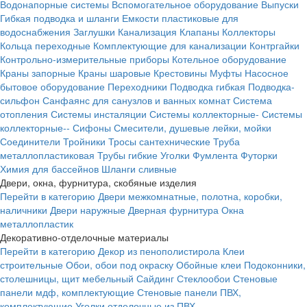
Водонапорные системы
Вспомогательное оборудование
Выпуски
Гибкая подводка и шланги
Емкости пластиковые для
водоснабжения
Заглушки
Канализация
Клапаны
Коллекторы
Кольца переходные
Комплектующие для канализации
Контргайки
Контрольно-измерительные приборы
Котельное оборудование
Краны запорные
Краны шаровые
Крестовины
Муфты
Насосное
бытовое оборудование
Переходники
Подводка гибкая
Подводка-
сильфон
Санфаянс для санузлов и ванных комнат
Система
отопления
Системы инсталяции
Системы коллекторные-
Системы
коллекторные--
Сифоны
Смесители, душевые лейки, мойки
Соединители
Тройники
Тросы сантехнические
Труба
металлопластиковая
Трубы гибкие
Уголки
Фумлента
Футорки
Химия для бассейнов
Шланги сливные
Двери, окна, фурнитура, скобяные изделия
Перейти в категорию
Двери межкомнатные, полотна, коробки,
наличники
Двери наружные
Дверная фурнитура
Окна
металлопластик
Декоративно-отделочные материалы
Перейти в категорию
Декор из пенополистирола
Клеи
строительные
Обои, обои под окраску
Обойные клеи
Подоконники,
столешницы, щит мебельный
Сайдинг
Стеклообои
Стеновые
панели мдф, комплектующие
Стеновые панели ПВХ,
комплектующие
Уголки отделочные из ПВХ