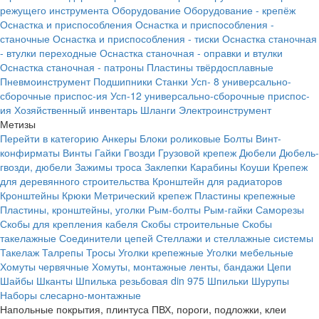
режущего инструмента
Оборудование
Оборудование - крепёж
Оснастка и приспособления
Оснастка и приспособления -
станочные
Оснастка и приспособления - тиски
Оснастка станочная
- втулки переходные
Оснастка станочная - оправки и втулки
Оснастка станочная - патроны
Пластины твёрдосплавные
Пневмоинструмент
Подшипники
Станки
Усп- 8 универсально-
сборочные приспос-ия
Усп-12 универсально-сборочные приспос-
ия
Хозяйственный инвентарь
Шланги
Электроинструмент
Метизы
Перейти в категорию
Анкеры
Блоки роликовые
Болты
Винт-
конфирматы
Винты
Гайки
Гвозди
Грузовой крепеж
Дюбели
Дюбель-
гвозди, дюбели
Зажимы троса
Заклепки
Карабины
Коуши
Крепеж
для деревянного строительства
Кронштейн для радиаторов
Кронштейны
Крюки
Метрический крепеж
Пластины крепежные
Пластины, кронштейны, уголки
Рым-болты
Рым-гайки
Саморезы
Скобы для крепления кабеля
Скобы строительные
Скобы
такелажные
Соединители цепей
Стеллажи и стеллажные системы
Такелаж
Талрепы
Тросы
Уголки крепежные
Уголки мебельные
Хомуты червячные
Хомуты, монтажные ленты, бандажи
Цепи
Шайбы
Шканты
Шпилька резьбовая din 975
Шпильки
Шурупы
Наборы слесарно-монтажные
Напольные покрытия, плинтуса ПВХ, пороги, подложки, клеи