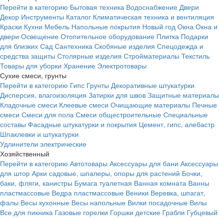
Перейти в категорию
Бытовая техника
Водоснабжение
Двери
Декор
Инструменты
Каталог
Климатическая техника и вентиляция
Краски
Кухни
Мебель
Напольные покрытия
Новый год
Окна
Окна и
двери
Освещение
Отопительное оборудование
Плитка
Подарки
для близких
Сад
Сантехника
Скобяные изделия
Спецодежда и
средства защиты
Столярные изделия
Стройматериалы
Текстиль
Товары для уборки
Хранение
Электротовары
Сухие смеси, грунты
Перейти в категорию
Гипс
Грунты
Декоративные штукатурки
Дисперсия, влагоизоляция
Затирки для швов
Защитные материалы
Кладочные смеси
Клеевые смеси
Очищающие материалы
Печные
смеси
Смеси для пола
Смеси общестроительные
Специальные
составы
Фасадные штукатурки и покрытия
Цемент, гипс, алебастр
Шпаклевки и штукатурки
Удлинители электрические
Хозяйственный
Перейти в категорию
Автотовары
Аксессуары для бани
Аксессуары
для штор
Арки садовые, шпалеры, опоры для растений
Бочки,
баки, фляги, канистры
Бумага туалетная
Ванная комната
Ванны
пластмассовые
Ведра пластмассовые
Веники
Веревка, шпагат,
фалы
Весы кухонные
Весы напольные
Вилки посадочные
Вилы
Все для пикника
Газовые горелки
Горшки детские
Грабли
Губцевый