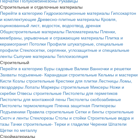
Перчатки
Полукомбинезоны
Рукавицы
Строительные и отделочные материалы
Перейти в категорию
Гидроизоляционные материалы
Гипсокартон
и комплектующие
Древесно-плитные материалы
Кровля,
оцинкованный лист, водосток, водоотвод, дренаж
Общестроительные материалы
Пиломатериалы
Пленки,
мембраны, укрывочные и отражающие материалы
Плитка и
керамогранит
Потолки
Профили штукатурные, специальные
профили
Стеклосетки, серпянки, углозащитные и специальные
ленты
Сыпучие материалы
Теплоизоляция
Строительный
Перейти в категорию
Буры садовые
Валики
Ванночки и решетки
Захваты подъемные-
Карандаши строительные
Кельмы и мастерки
Кисти
Козлы строительные
Крестики для плитки
Лестницы
Ломы,
гвоздодеры
Лопаты
Маркеры строительные
Миксеры
Ножи и
скребки
Отвесы строительные
Пистолеты для герметиков
Пистолеты для монтажной пены
Пистолеты скобозабивные
Пистолеты термоклеящие
Пленка защитная
Плиткорезы
Подъемники
Правила строительные
Сетки и бинты строительные
Скотч и ленты
Стеклорезы
Столы и стойки
Строительные ведра и
тазы
Тачки строительные-
Терки и гладилки
Черенки
Шпатели
Щетки по металлу
Стройматериалы