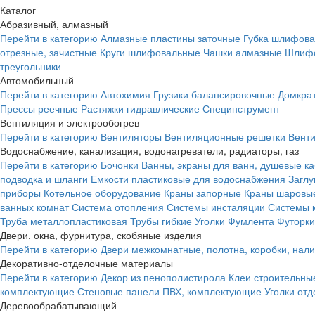
Каталог
Абразивный, алмазный
Перейти в категорию
Алмазные пластины заточные
Губка шлифова
отрезные, зачистные
Круги шлифовальные
Чашки алмазные
Шлифо
треугольники
Автомобильный
Перейти в категорию
Автохимия
Грузики балансировочные
Домкра
Прессы реечные
Растяжки гидравлические
Специнструмент
Вентиляция и электрообогрев
Перейти в категорию
Вентиляторы
Вентиляционные решетки
Вент
Водоснабжение, канализация, водонагреватели, радиаторы, газ
Перейти в категорию
Бочонки
Ванны, экраны для ванн, душевые к
подводка и шланги
Емкости пластиковые для водоснабжения
Загл
приборы
Котельное оборудование
Краны запорные
Краны шаровы
ванных комнат
Система отопления
Системы инсталяции
Системы 
Труба металлопластиковая
Трубы гибкие
Уголки
Фумлента
Футорки
Двери, окна, фурнитура, скобяные изделия
Перейти в категорию
Двери межкомнатные, полотна, коробки, нал
Декоративно-отделочные материалы
Перейти в категорию
Декор из пенополистирола
Клеи строительны
комплектующие
Стеновые панели ПВХ, комплектующие
Уголки от
Деревообрабатывающий