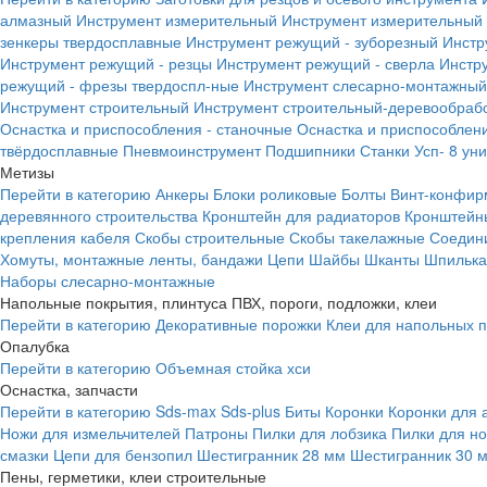
алмазный
Инструмент измерительный
Инструмент измерительный 
зенкеры твердосплавные
Инструмент режущий - зуборезный
Инстр
Инструмент режущий - резцы
Инструмент режущий - сверла
Инстр
режущий - фрезы твердоспл-ные
Инструмент слесарно-монтажный
Инструмент строительный
Инструмент строительный-деревообраб
Оснастка и приспособления - станочные
Оснастка и приспособлени
твёрдосплавные
Пневмоинструмент
Подшипники
Станки
Усп- 8 ун
Метизы
Перейти в категорию
Анкеры
Блоки роликовые
Болты
Винт-конфир
деревянного строительства
Кронштейн для радиаторов
Кронштейн
крепления кабеля
Скобы строительные
Скобы такелажные
Соедин
Хомуты, монтажные ленты, бандажи
Цепи
Шайбы
Шканты
Шпилька 
Наборы слесарно-монтажные
Напольные покрытия, плинтуса ПВХ, пороги, подложки, клеи
Перейти в категорию
Декоративные порожки
Клеи для напольных 
Опалубка
Перейти в категорию
Объемная стойка хси
Оснастка, запчасти
Перейти в категорию
Sds-max
Sds-plus
Биты
Коронки
Коронки для 
Ножи для измельчителей
Патроны
Пилки для лобзика
Пилки для н
смазки
Цепи для бензопил
Шестигранник 28 мм
Шестигранник 30 
Пены, герметики, клеи строительные