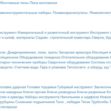
Монтажные пены
Пена монтажная
вмоинструментальные наборы-
Пневмокраскопульты-
Ремкомплект
инструмент
Измерительный и разметочный инструмент
Инструмент 
т и шлиф. материалы
Садово- строительный инвентарь
Сверла, бу
ели-
Дождеприемники, люки, трапы
Запорная арматура
Изоляция и
иляционное
Оборудование пожарное
Отопительное оборудование
тарно-технические приборы
Сварочное оборудование
Система от
 защиты-
Счетчики воды
Тара и упаковка
Теплосчетч. и оборуд. куу
Головка ударная
Головки торцевые
Губцевый инструмент
Заклепочн
ючи накидные
Ключи прочие
Ключи разводные
Ключи разрезные
Кл
тки и кувалды
Наборы инструмента
Напильники и надфили
Ножни
трубцины
Съемники подшипников
Тали , лебедки
Тиски
Трубогибы
слесарные