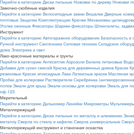
Перейти в категорию
Диски пильные
Ножовки по дереву
Ножовки п
Замочно-скобяные изделия
Перейти в категорию
Велосипедные замки
Вешалки
Дверные номе
почтовые
Защелки
Комплектующие
Крючки
Механизмы цилиндровы
Уголки оконные
Фиксаторы
Шарики-фиксаторы
Шпингалеты, задвиж
Инструмент
Перейти в категорию
Автогаражное оборудование
Безопасность и 
Ручной инструмент
Сантехника
Силовая техника
Складское обору
дома
Электрика и свет
Лако-красочные материалы и грунты
Перейти в категорию
Антисептик
Аэрозоли
Белила титановые
Водо
Добавки для сухих смесей
Краска для деревянных домов
Краски
К
резиновые
Краски эпоксидные
Лаки
Латексные краски
Масляная кр
Пробки для колеровки
Растворители
Серебрянка (антикоррозионна
полов
Эмали для крыш
Эмали-основы для колеровки
Эмаль для п
пф-123
Мерительный
Перейти в категорию
Дальномер
Линейки
Микрометры
Мультимеры
Металлорежущий
Перейти в категорию
Диски пильные по металлу и алюминию
Зенк
металлу
Сверла по стеклу и кафелю
Сверла универсальные
Сверл
Металлорежущий инструмент и станочная оснастка
Перейти в категорию
Заготовки для резцов и осевого инструмента