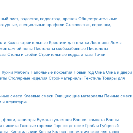
ный лист, водосток, водоотвод, дренаж
Общестроительные
атурные, специальные профили
Стеклосетки, серпянки,
сти
Козлы строительные
Крестики для плитки
Лестницы
Ломы,
 монтажной пены
Пистолеты скобозабивные
Пистолеты
езы
Столы и стойки
Строительные ведра и тазы
Тачки
и
Кухни
Мебель
Напольные покрытия
Новый год
Окна
Окна и двери
щиты
Столярные изделия
Стройматериалы
Текстиль
Товары для
чные смеси
Клеевые смеси
Очищающие материалы
Печные смеси
 и штукатурки
и, фляги, канистры
Бумага туалетная
Ванная комната
Ванны
я пикника
Газовые горелки
Горшки детские
Грабли
Губцевый
вары-
Кипятильники
Ковши
Колеса пневматические для тачек