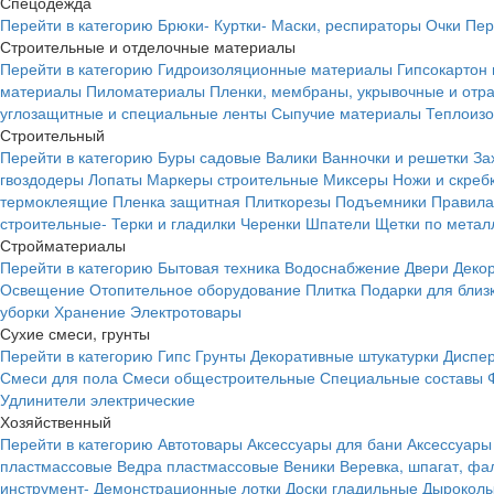
Спецодежда
Перейти в категорию
Брюки-
Куртки-
Маски, респираторы
Очки
Пер
Строительные и отделочные материалы
Перейти в категорию
Гидроизоляционные материалы
Гипсокартон
материалы
Пиломатериалы
Пленки, мембраны, укрывочные и от
углозащитные и специальные ленты
Сыпучие материалы
Теплоиз
Строительный
Перейти в категорию
Буры садовые
Валики
Ванночки и решетки
За
гвоздодеры
Лопаты
Маркеры строительные
Миксеры
Ножи и скреб
термоклеящие
Пленка защитная
Плиткорезы
Подъемники
Правила
строительные-
Терки и гладилки
Черенки
Шпатели
Щетки по метал
Стройматериалы
Перейти в категорию
Бытовая техника
Водоснабжение
Двери
Деко
Освещение
Отопительное оборудование
Плитка
Подарки для близ
уборки
Хранение
Электротовары
Сухие смеси, грунты
Перейти в категорию
Гипс
Грунты
Декоративные штукатурки
Диспер
Смеси для пола
Смеси общестроительные
Специальные составы
Удлинители электрические
Хозяйственный
Перейти в категорию
Автотовары
Аксессуары для бани
Аксессуары
пластмассовые
Ведра пластмассовые
Веники
Веревка, шпагат, фа
инструмент-
Демонстрационные лотки
Доски гладильные
Дырокол