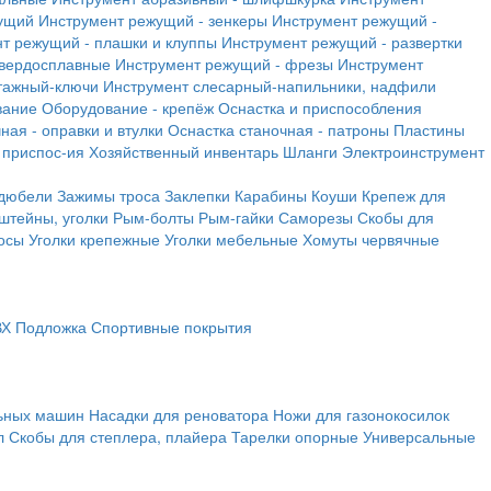
ущий
Инструмент режущий - зенкеры
Инструмент режущий -
т режущий - плашки и клуппы
Инструмент режущий - развертки
твердосплавные
Инструмент режущий - фрезы
Инструмент
тажный-ключи
Инструмент слесарный-напильники, надфили
вание
Оборудование - крепёж
Оснастка и приспособления
ная - оправки и втулки
Оснастка станочная - патроны
Пластины
 приспос-ия
Хозяйственный инвентарь
Шланги
Электроинструмент
 дюбели
Зажимы троса
Заклепки
Карабины
Коуши
Крепеж для
штейны, уголки
Рым-болты
Рым-гайки
Саморезы
Скобы для
осы
Уголки крепежные
Уголки мебельные
Хомуты червячные
ВХ
Подложка
Спортивные покрытия
льных машин
Насадки для реноватора
Ножи для газонокосилок
л
Скобы для степлера, плайера
Тарелки опорные
Универсальные