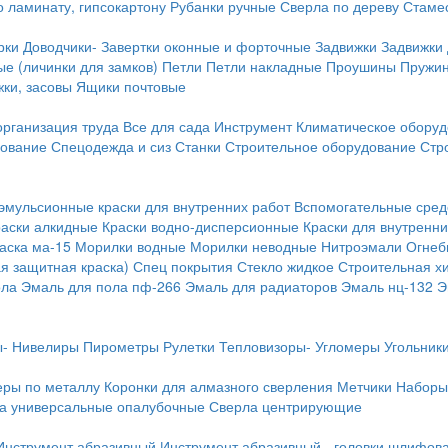
о ламинату, гипсокартону
Рубанки ручные
Сверла по дереву
Стамес
рки
Доводчики-
Завертки оконные и форточные
Задвижки
Задвижки
е (личинки для замков)
Петли
Петли накладные
Проушины
Пружи
ки, засовы
Ящики почтовые
организация труда
Все для сада
Инструмент
Климатическое обору
дование
Спецодежда и сиз
Станки
Строительное оборудование
Стр
эмульсионные краски для внутренних работ
Вспомогательные сред
раски алкидные
Краски водно-дисперсионные
Краски для внутренни
аска ма-15
Морилки водные
Морилки неводные
Нитроэмали
Огнеб
я защитная краска)
Спец покрытия
Стекло жидкое
Строительная х
ола
Эмаль для пола пф-266
Эмаль для радиаторов
Эмаль нц-132
Э
-
Нивелиры
Пирометры
Рулетки
Тепловизоры-
Угломеры
Угольник
еры по металлу
Коронки для алмазного сверления
Метчики
Наборы
а универсальные опалубочные
Сверла центрирующие
Инструмент абразивный
Инструмент абразивный - головки шлифов