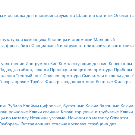
ы и оснастка для пневмоинструмента
Шланги и фитинги
Элементы
штукатура и каменщика
Лестницы и стремянки
Малярный
ры, фрезы,биты
Специальный инструмент плиточника и сантехника
 уплотнение
Инструмент
Кип
Комплектующие для кип
Конвекторы
Подводка гибкая, шланги
Предохр. и защитная арматура
Приборы
опления "теплый пол"
Сливная арматура
Смесители и краны для с/
Товары прочие
Трубы-
Фильтры водоподготовки бытовые
Фильтры-
ики
Зубила
Клеймы цифровые, буквенные
Ключи балонные
Ключи
ючи рожковые
Ключи свечные
Ключи торцовые и трубчатые
Ключи
цы по металлу
Ножницы угловые-
Ножовки по металлу
Отвертки
Труборезы
Экстрамощная стальная угловая струбцина для