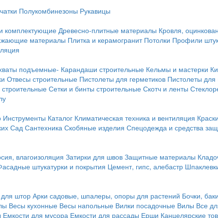
чатки
Полукомбинезоны
Рукавицы
 и комплектующие
Древесно-плитные материалы
Кровля, оцинкован
ражающие материалы
Плитка и керамогранит
Потолки
Профили штук
оляция
хваты подъемные-
Карандаши строительные
Кельмы и мастерки
Ки
ки
Отвесы строительные
Пистолеты для герметиков
Пистолеты для
 строительные
Сетки и бинты строительные
Скотч и ленты
Стеклор
лу
р
Инструменты
Каталог
Климатическая техника и вентиляция
Краск
ких
Сад
Сантехника
Скобяные изделия
Спецодежда и средства за
сия, влагоизоляция
Затирки для швов
Защитные материалы
Кладо
Фасадные штукатурки и покрытия
Цемент, гипс, алебастр
Шпаклевки
 для штор
Арки садовые, шпалеры, опоры для растений
Бочки, бак
лы
Весы кухонные
Весы напольные
Вилки посадочные
Вилы
Все дл
ы
Емкости для мусора
Емкости для рассады
Ерши
Канцелярские то