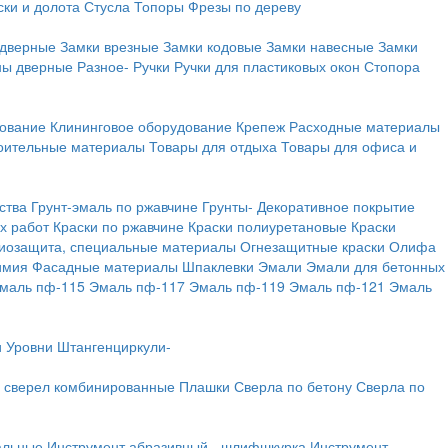
ки и долота
Стусла
Топоры
Фрезы по дереву
 дверные
Замки врезные
Замки кодовые
Замки навесные
Замки
ны дверные
Разное-
Ручки
Ручки для пластиковых окон
Стопора
дование
Клининговое оборудование
Крепеж
Расходные материалы
оительные материалы
Товары для отдыха
Товары для офиса и
ства
Грунт-эмаль по ржавчине
Грунты-
Декоративное покрытие
х работ
Краски по ржавчине
Краски полиуретановые
Краски
иозащита, специальные материалы
Огнезащитные краски
Олифа
имия
Фасадные материалы
Шпаклевки
Эмали
Эмали для бетонных
маль пф-115
Эмаль пф-117
Эмаль пф-119
Эмаль пф-121
Эмаль
и
Уровни
Штангенциркули-
 сверел комбинированные
Плашки
Сверла по бетону
Сверла по
альные
Инструмент абразивный - шлифшкурка
Инструмент