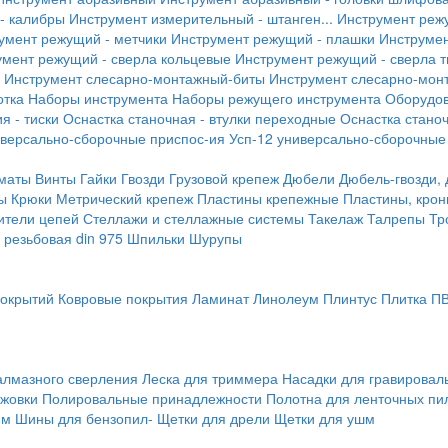
- калибры
Инструмент измерительный - штанген...
Инструмент реж
умент режущий - метчики
Инструмент режущий - плашки
Инструмен
умент режущий - сверла кольцевые
Инструмент режущий - сверла 
Инструмент слесарно-монтажный-биты
Инструмент слесарно-мон
отка
Наборы инструмента
Наборы режущего инструмента
Оборудо
я - тиски
Оснастка станочная - втулки переходные
Оснастка станоч
иверсально-сборочные приспос-ия
Усп-12 универсально-сборочные
маты
Винты
Гайки
Гвозди
Грузовой крепеж
Дюбели
Дюбель-гвозди,
ы
Крюки
Метрический крепеж
Пластины крепежные
Пластины, крон
ители цепей
Стеллажи и стеллажные системы
Такелаж
Талрепы
Тр
резьбовая din 975
Шпильки
Шурупы
покрытий
Ковровые покрытия
Ламинат
Линолеум
Плинтус
Плитка П
алмазного сверления
Леска для триммера
Насадки для гравирова
ожовки
Полировальные принадлежности
Полотна для ленточных пи
мм
Шины для бензопил-
Щетки для дрели
Щетки для ушм