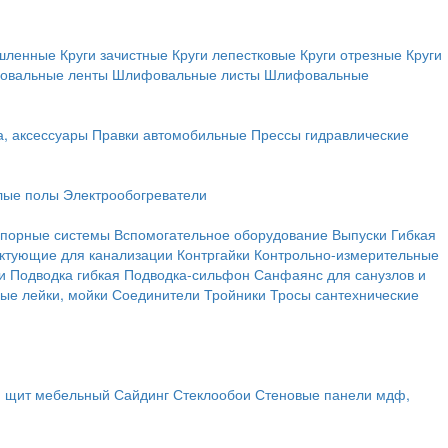
ышленные
Круги зачистные
Круги лепестковые
Круги отрезные
Круги
овальные ленты
Шлифовальные листы
Шлифовальные
а, аксессуары
Правки автомобильные
Прессы гидравлические
лые полы
Электрообогреватели
порные системы
Вспомогательное оборудование
Выпуски
Гибкая
ктующие для канализации
Контргайки
Контрольно-измерительные
и
Подводка гибкая
Подводка-сильфон
Санфаянс для санузлов и
ые лейки, мойки
Соединители
Тройники
Тросы сантехнические
, щит мебельный
Сайдинг
Стеклообои
Стеновые панели мдф,