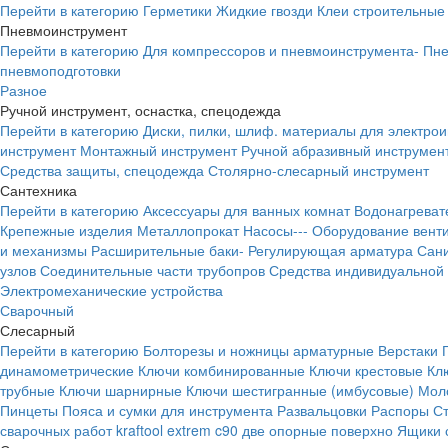
Перейти в категорию
Герметики
Жидкие гвозди
Клеи строительные
Пневмоинструмент
Перейти в категорию
Для компрессоров и пневмоинструмента-
Пне
пневмоподготовки
Разное
Ручной инструмент, оснастка, спецодежда
Перейти в категорию
Диски, пилки, шлиф. материалы для электро
инструмент
Монтажный инструмент
Ручной абразивный инструмен
Средства защиты, спецодежда
Столярно-слесарный инструмент
Сантехника
Перейти в категорию
Аксессуары для ванных комнат
Водонагреват
Крепежные изделия
Металлопрокат
Насосы---
Оборудование вент
и механизмы
Расширительные баки-
Регулирующая арматура
Сани
узлов
Соединительные части трубопров
Средства индивидуальной
Электромеханические устройства
Сварочный
Слесарный
Перейти в категорию
Болторезы и ножницы арматурные
Верстаки
динамометрические
Ключи комбинированные
Ключи крестовые
Кл
трубные
Ключи шарнирные
Ключи шестигранные (имбусовые)
Моло
Пинцеты
Пояса и сумки для инструмента
Развальцовки
Распоры
С
сварочных работ kraftool extrem c90 две опорные поверхно
Ящики 