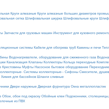
льная
Круги алмазные
Круги алмазные больших диаметров пром
вальная сетка
Шлифовальная шкурка
Шлифовальные круги
Шлиф
ты
Запчасти для грузовых машин
Инструмент для кузовного ремонт
иляционные системы
Кабели для обогрева труб
Камины и печи
Теп
абины
Водонагреватели, оборудование для сжиженного газа
Водона
ушки
Канализация
Клапаны
Коллекторы
Кольца переходные
Компле
е
Крестовины
Муфты
Насосное бытовое оборудование
Переходник
коллекторные-
Системы коллекторные--
Сифоны
Смесители, душев
Химия для бассейнов
Шланги сливные
ичники
Двери наружные
Дверная фурнитура
Окна металлопластик
е
Обои, обои под окраску
Обойные клеи
Подоконники, столешницы
делочные из ПВХ